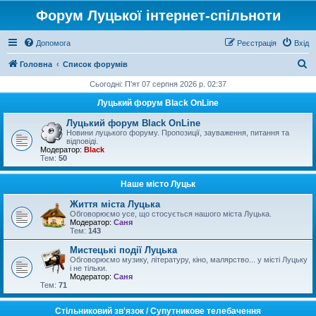
Форум Луцької інтернет-спільноти
Допомога
Реєстрація
Вхід
П
Головна
Список форумів
о
Сьогодні: П'ят 07 серпня 2026 р. 02:37
ш
Луцький форум Black OnLine
у
Луцький форум Black OnLine
к
Новини луцького форуму. Пропозиції, зауваження, питання та
відповіді.
Модератор:
Black
Тем:
50
Наше місто Луцьк
Життя міста Луцька
Обговорюємо усе, що стосується нашого міста Луцька.
Модератор:
Саня
Тем:
143
Мистецькі події Луцька
Обговорюємо музику, літературу, кіно, малярство... у місті Луцьку
і не тільки.
Модератор:
Саня
Тем:
71
Стільниковий зв'язок / Супутникове телебачення