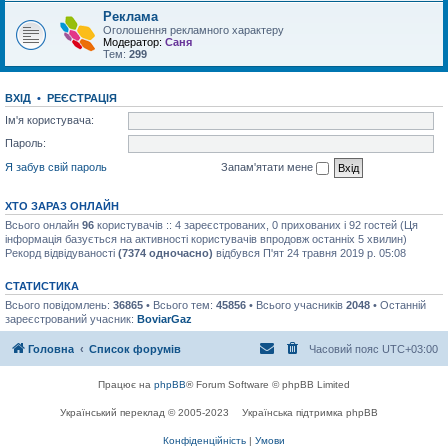
Реклама
Оголошення рекламного характеру
Модератор:
Саня
Тем:
299
ВХІД
•
РЕЄСТРАЦІЯ
Ім'я користувача:
Пароль:
Я забув свій пароль
Запам'ятати мене
ХТО ЗАРАЗ ОНЛАЙН
Всього онлайн
96
користувачів :: 4 зареєстрованих, 0 прихованих і 92 гостей (Ця
інформація базується на активності користувачів впродовж останніх 5 хвилин)
Рекорд відвідуваності
(7374 одночасно)
відбувся П'ят 24 травня 2019 р. 05:08
СТАТИСТИКА
Всього повідомлень:
36865
• Всього тем:
45856
• Всього учасників
2048
• Останній
зареєстрований учасник:
BoviarGaz
Головна
Список форумів
Часовий пояс
UTC+03:00
Працює на
phpBB
® Forum Software © phpBB Limited
Український переклад © 2005-2023
Українська підтримка phpBB
Конфіденційність
|
Умови