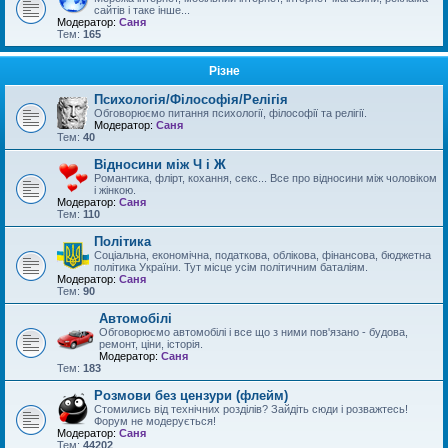
сайтів і таке інше...
Модератор:
Саня
Тем:
165
Різне
Психологія/Філософія/Релігія
Обговорюємо питання психології, філософії та релігії.
Модератор:
Саня
Тем:
40
Відносини між Ч і Ж
Романтика, флірт, кохання, секс... Все про відносини між чоловіком
і жінкою.
Модератор:
Саня
Тем:
110
Політика
Соціальна, економічна, податкова, облікова, фінансова, бюджетна
політика України. Тут місце усім політичним баталіям.
Модератор:
Саня
Тем:
90
Автомобілі
Обговорюємо автомобілі і все що з ними пов'язано - будова,
ремонт, ціни, історія.
Модератор:
Саня
Тем:
183
Розмови без цензури (флейм)
Стомились від технічних розділів? Зайдіть сюди і розважтесь!
Форум не модерується!
Модератор:
Саня
Тем:
44202