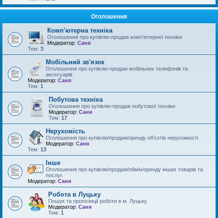
Оголошення
Комп'ютерна техніка
Оголошення про купівлю-продаж комп'ютерної техніки
Модератор:
Саня
Тем:
3
Мобільний зв'язок
Оголошення про купівлю-продаж мобільних телефонів та
аксесуарів
Модератор:
Саня
Тем:
1
Побутова техніка
Оголошення про купівлю-продаж побутової техніки
Модератор:
Саня
Тем:
17
Нерухомість
Оголошення про купівлю/продаж/оренду об'єктів нерухомості
Модератор:
Саня
Тем:
13
Інше
Оголошення про купівлю/продаж/обмін/оренду інших товарів та
послуг.
Модератор:
Саня
Робота в Луцьку
Пошук та пропозиції роботи в м. Луцьку.
Модератор:
Саня
Тем:
1