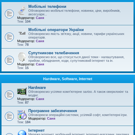
Мобільні телефони
Обговорюємо мобільні телефони, новинки, ціни, виробників,
аксесуари...
Модератор:
Саня
Тем:
104
Мобільні оператори України
Обговорюємо якість зв'язку, акції, новини, тарифи українських
операторів.
Модератор:
Саня
Тем:
78
Супутникове телебачення
Обговорюємо все, що стосується даної теми - налаштування,
прийом, обладнання, коди, супутниковий інтернет та ін.
Модератор:
Саня
Тем:
15
Hardware, Software, Internet
Hardware
Обговорюємо усіляке комп'ютерне залізо. А також оверклокінг та
модінг.
Модератор:
Саня
Тем:
87
Програмне забезпечення
Обговорюєм операційні системи, усілякій софт, комп'ютерні ігри.
Модератор:
Саня
Тем:
184
Інтернет
Мережа інтернет, мобільний інтернет, інтернет-магазини, реклама