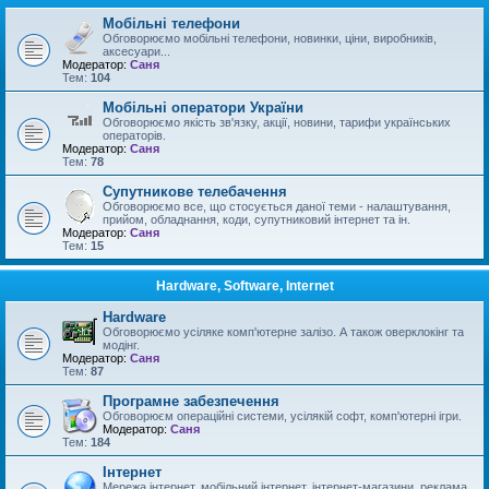
Мобільні телефони
Обговорюємо мобільні телефони, новинки, ціни, виробників,
аксесуари...
Модератор:
Саня
Тем:
104
Мобільні оператори України
Обговорюємо якість зв'язку, акції, новини, тарифи українських
операторів.
Модератор:
Саня
Тем:
78
Супутникове телебачення
Обговорюємо все, що стосується даної теми - налаштування,
прийом, обладнання, коди, супутниковий інтернет та ін.
Модератор:
Саня
Тем:
15
Hardware, Software, Internet
Hardware
Обговорюємо усіляке комп'ютерне залізо. А також оверклокінг та
модінг.
Модератор:
Саня
Тем:
87
Програмне забезпечення
Обговорюєм операційні системи, усілякій софт, комп'ютерні ігри.
Модератор:
Саня
Тем:
184
Інтернет
Мережа інтернет, мобільний інтернет, інтернет-магазини, реклама