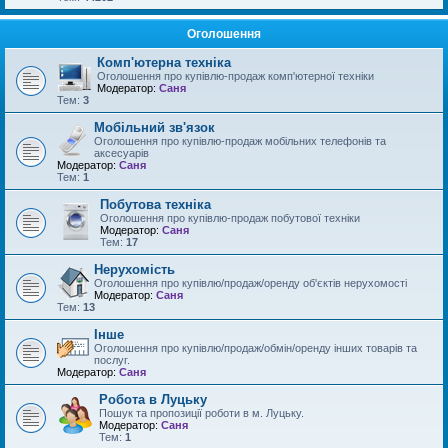
Оголошення
Комп'ютерна техніка
Оголошення про купівлю-продаж комп'ютерної техніки
Модератор:
Саня
Тем:
3
Мобільний зв'язок
Оголошення про купівлю-продаж мобільних телефонів та
аксесуарів
Модератор:
Саня
Тем:
1
Побутова техніка
Оголошення про купівлю-продаж побутової техніки
Модератор:
Саня
Тем:
17
Нерухомість
Оголошення про купівлю/продаж/оренду об'єктів нерухомості
Модератор:
Саня
Тем:
13
Інше
Оголошення про купівлю/продаж/обмін/оренду інших товарів та
послуг.
Модератор:
Саня
Робота в Луцьку
Пошук та пропозиції роботи в м. Луцьку.
Модератор:
Саня
Тем:
1