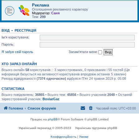
Реклама
Оголошення рекламного характеру
Модератор:
Саня
Тем:
299
ВХІД
•
РЕЄСТРАЦІЯ
Ім'я користувача:
Пароль:
Я забув свій пароль
Запам'ятати мене
ХТО ЗАРАЗ ОНЛАЙН
Всього онлайн
58
користувачів :: 3 зареєстрованих, 0 прихованих і 55 гостей (Ця
інформація базується на активності користувачів впродовж останніх 5 хвилин)
Рекорд відвідуваності
(7374 одночасно)
відбувся П'ят 24 травня 2019 р. 05:08
СТАТИСТИКА
Всього повідомлень:
36865
• Всього тем:
45856
• Всього учасників
2048
• Останній
зареєстрований учасник:
BoviarGaz
Головна
Список форумів
Часовий пояс
UTC+03:00
Працює на
phpBB
® Forum Software © phpBB Limited
Український переклад © 2005-2023
Українська підтримка phpBB
Конфіденційність
|
Умови