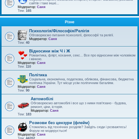
сайтів і таке інше...
Модератор:
Саня
Тем:
165
Різне
Психологія/Філософія/Релігія
Обговорюємо питання психології, філософії та релігії.
Модератор:
Саня
Тем:
40
Відносини між Ч і Ж
Романтика, флірт, кохання, секс... Все про відносини між чоловіком
і жінкою.
Модератор:
Саня
Тем:
110
Політика
Соціальна, економічна, податкова, облікова, фінансова, бюджетна
політика України. Тут місце усім політичним баталіям.
Модератор:
Саня
Тем:
90
Автомобілі
Обговорюємо автомобілі і все що з ними пов'язано - будова,
ремонт, ціни, історія.
Модератор:
Саня
Тем:
183
Розмови без цензури (флейм)
Стомились від технічних розділів? Зайдіть сюди і розважтесь!
Форум не модерується!
Модератор:
Саня
Тем:
44202