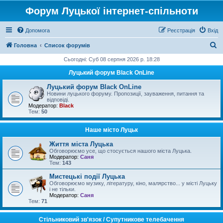
Форум Луцької інтернет-спільноти
Допомога
Реєстрація
Вхід
П
Головна
Список форумів
о
Сьогодні: Суб 08 серпня 2026 р. 18:28
ш
Луцький форум Black OnLine
у
Луцький форум Black OnLine
к
Новини луцького форуму. Пропозиції, зауваження, питання та
відповіді.
Модератор:
Black
Тем:
50
Наше місто Луцьк
Життя міста Луцька
Обговорюємо усе, що стосується нашого міста Луцька.
Модератор:
Саня
Тем:
143
Мистецькі події Луцька
Обговорюємо музику, літературу, кіно, малярство... у місті Луцьку
і не тільки.
Модератор:
Саня
Тем:
71
Стільниковий зв'язок / Супутникове телебачення