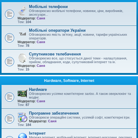
Мобільні телефони
Обговорюємо мобільні телефони, новинки, ціни, виробників,
аксесуари...
Модератор:
Саня
Тем:
104
Мобільні оператори України
Обговорюємо якість зв'язку, акції, новини, тарифи українських
операторів.
Модератор:
Саня
Тем:
78
Супутникове телебачення
Обговорюємо все, що стосується даної теми - налаштування,
прийом, обладнання, коди, супутниковий інтернет та ін.
Модератор:
Саня
Тем:
15
Hardware, Software, Internet
Hardware
Обговорюємо усіляке комп'ютерне залізо. А також оверклокінг та
модінг.
Модератор:
Саня
Тем:
87
Програмне забезпечення
Обговорюєм операційні системи, усілякій софт, комп'ютерні ігри.
Модератор:
Саня
Тем:
184
Інтернет
Мережа інтернет, мобільний інтернет, інтернет-магазини, реклама