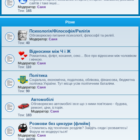
сайтів і таке інше...
Модератор:
Саня
Тем:
165
Різне
Психологія/Філософія/Релігія
Обговорюємо питання психології, філософії та релігії.
Модератор:
Саня
Тем:
40
Відносини між Ч і Ж
Романтика, флірт, кохання, секс... Все про відносини між чоловіком
і жінкою.
Модератор:
Саня
Тем:
110
Політика
Соціальна, економічна, податкова, облікова, фінансова, бюджетна
політика України. Тут місце усім політичним баталіям.
Модератор:
Саня
Тем:
90
Автомобілі
Обговорюємо автомобілі і все що з ними пов'язано - будова,
ремонт, ціни, історія.
Модератор:
Саня
Тем:
183
Розмови без цензури (флейм)
Стомились від технічних розділів? Зайдіть сюди і розважтесь!
Форум не модерується!
Модератор:
Саня
Тем:
44206