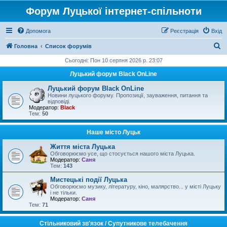
Форум Луцької інтернет-спільноти
Допомога
Реєстрація
Вхід
П
Головна
Список форумів
о
Сьогодні: Пон 10 серпня 2026 р. 23:07
ш
Луцький форум Black OnLine
у
Луцький форум Black OnLine
к
Новини луцького форуму. Пропозиції, зауваження, питання та
відповіді.
Модератор:
Black
Тем:
50
Наше місто Луцьк
Життя міста Луцька
Обговорюємо усе, що стосується нашого міста Луцька.
Модератор:
Саня
Тем:
143
Мистецькі події Луцька
Обговорюємо музику, літературу, кіно, малярство... у місті Луцьку
і не тільки.
Модератор:
Саня
Тем:
71
Стільниковий зв'язок / Супутникове телебачення