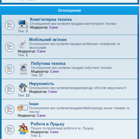
Оголошення
Комп'ютерна техніка
Оголошення про купівлю-продаж комп'ютерної техніки
Модератор:
Саня
Тем:
3
Мобільний зв'язок
Оголошення про купівлю-продаж мобільних телефонів та
аксесуарів
Модератор:
Саня
Тем:
1
Побутова техніка
Оголошення про купівлю-продаж побутової техніки
Модератор:
Саня
Тем:
17
Нерухомість
Оголошення про купівлю/продаж/оренду об'єктів нерухомості
Модератор:
Саня
Тем:
13
Інше
Оголошення про купівлю/продаж/обмін/оренду інших товарів та
послуг.
Модератор:
Саня
Робота в Луцьку
Пошук та пропозиції роботи в м. Луцьку.
Модератор:
Саня
Тем:
1