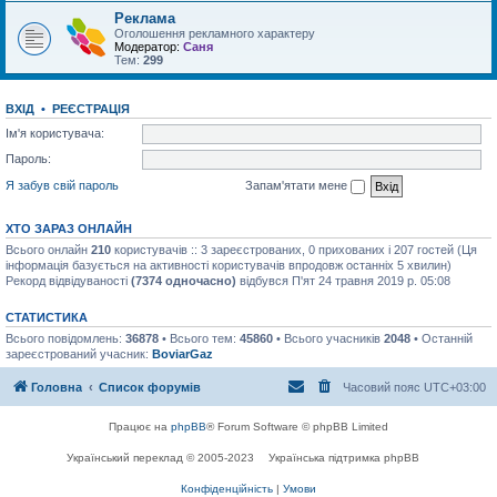
Реклама
Оголошення рекламного характеру
Модератор:
Саня
Тем:
299
ВХІД
•
РЕЄСТРАЦІЯ
Ім'я користувача:
Пароль:
Я забув свій пароль
Запам'ятати мене
ХТО ЗАРАЗ ОНЛАЙН
Всього онлайн
210
користувачів :: 3 зареєстрованих, 0 прихованих і 207 гостей (Ця
інформація базується на активності користувачів впродовж останніх 5 хвилин)
Рекорд відвідуваності
(7374 одночасно)
відбувся П'ят 24 травня 2019 р. 05:08
СТАТИСТИКА
Всього повідомлень:
36878
• Всього тем:
45860
• Всього учасників
2048
• Останній
зареєстрований учасник:
BoviarGaz
Головна
Список форумів
Часовий пояс
UTC+03:00
Працює на
phpBB
® Forum Software © phpBB Limited
Український переклад © 2005-2023
Українська підтримка phpBB
Конфіденційність
|
Умови