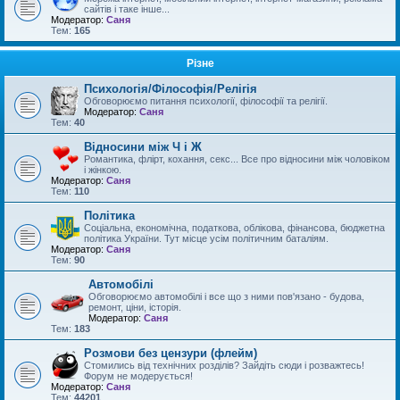
сайтів і таке інше...
Модератор:
Саня
Тем:
165
Різне
Психологія/Філософія/Релігія
Обговорюємо питання психології, філософії та релігії.
Модератор:
Саня
Тем:
40
Відносини між Ч і Ж
Романтика, флірт, кохання, секс... Все про відносини між чоловіком
і жінкою.
Модератор:
Саня
Тем:
110
Політика
Соціальна, економічна, податкова, облікова, фінансова, бюджетна
політика України. Тут місце усім політичним баталіям.
Модератор:
Саня
Тем:
90
Автомобілі
Обговорюємо автомобілі і все що з ними пов'язано - будова,
ремонт, ціни, історія.
Модератор:
Саня
Тем:
183
Розмови без цензури (флейм)
Стомились від технічних розділів? Зайдіть сюди і розважтесь!
Форум не модерується!
Модератор:
Саня
Тем:
44201