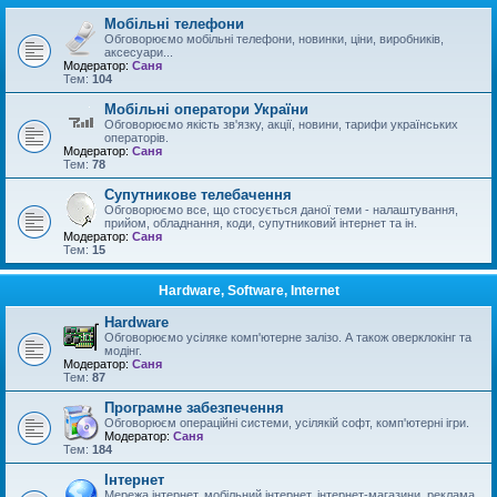
Мобільні телефони
Обговорюємо мобільні телефони, новинки, ціни, виробників,
аксесуари...
Модератор:
Саня
Тем:
104
Мобільні оператори України
Обговорюємо якість зв'язку, акції, новини, тарифи українських
операторів.
Модератор:
Саня
Тем:
78
Супутникове телебачення
Обговорюємо все, що стосується даної теми - налаштування,
прийом, обладнання, коди, супутниковий інтернет та ін.
Модератор:
Саня
Тем:
15
Hardware, Software, Internet
Hardware
Обговорюємо усіляке комп'ютерне залізо. А також оверклокінг та
модінг.
Модератор:
Саня
Тем:
87
Програмне забезпечення
Обговорюєм операційні системи, усілякій софт, комп'ютерні ігри.
Модератор:
Саня
Тем:
184
Інтернет
Мережа інтернет, мобільний інтернет, інтернет-магазини, реклама