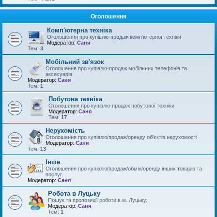
Оголошення
Комп'ютерна техніка
Оголошення про купівлю-продаж комп'ютерної техніки
Модератор:
Саня
Тем:
3
Мобільний зв'язок
Оголошення про купівлю-продаж мобільних телефонів та
аксесуарів
Модератор:
Саня
Тем:
1
Побутова техніка
Оголошення про купівлю-продаж побутової техніки
Модератор:
Саня
Тем:
17
Нерухомість
Оголошення про купівлю/продаж/оренду об'єктів нерухомості
Модератор:
Саня
Тем:
13
Інше
Оголошення про купівлю/продаж/обмін/оренду інших товарів та
послуг.
Модератор:
Саня
Робота в Луцьку
Пошук та пропозиції роботи в м. Луцьку.
Модератор:
Саня
Тем:
1