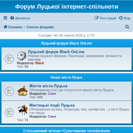
Форум Луцької інтернет-спільноти
Допомога
Реєстрація
Вхід
П
Головна
Список форумів
о
Сьогодні: Чет 06 серпня 2026 р. 17:07
ш
Луцький форум Black OnLine
у
Луцький форум Black OnLine
к
Новини луцького форуму. Пропозиції, зауваження, питання та
відповіді.
Модератор:
Black
Тем:
50
Наше місто Луцьк
Життя міста Луцька
Обговорюємо усе, що стосується нашого міста Луцька.
Модератор:
Саня
Тем:
143
Мистецькі події Луцька
Обговорюємо музику, літературу, кіно, малярство... у місті Луцьку
і не тільки.
Модератор:
Саня
Тем:
71
Стільниковий зв'язок / Супутникове телебачення