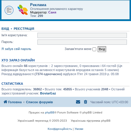
Реклама
Оголошення рекламного характеру
Модератор:
Саня
Тем:
299
ВХІД
•
РЕЄСТРАЦІЯ
Ім'я користувача:
Пароль:
Я забув свій пароль
Запам'ятати мене
ХТО ЗАРАЗ ОНЛАЙН
Всього онлайн
66
користувачів :: 2 зареєстрованих, 0 прихованих і 64 гостей (Ця
інформація базується на активності користувачів впродовж останніх 5 хвилин)
Рекорд відвідуваності
(7374 одночасно)
відбувся П'ят 24 травня 2019 р. 05:08
СТАТИСТИКА
Всього повідомлень:
36862
• Всього тем:
45855
• Всього учасників
2048
• Останній
зареєстрований учасник:
BoviarGaz
Головна
Список форумів
Часовий пояс
UTC+03:00
Працює на
phpBB
® Forum Software © phpBB Limited
Український переклад © 2005-2023
Українська підтримка phpBB
Конфіденційність
|
Умови