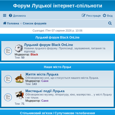
Форум Луцької інтернет-спільноти
Допомога
Реєстрація
Вхід
П
Головна
Список форумів
о
Сьогодні: П'ят 07 серпня 2026 р. 10:06
ш
Луцький форум Black OnLine
у
Луцький форум Black OnLine
к
Новини луцького форуму. Пропозиції, зауваження, питання та
відповіді.
Модератор:
Black
Тем:
50
Наше місто Луцьк
Життя міста Луцька
Обговорюємо усе, що стосується нашого міста Луцька.
Модератор:
Саня
Тем:
143
Мистецькі події Луцька
Обговорюємо музику, літературу, кіно, малярство... у місті Луцьку
і не тільки.
Модератор:
Саня
Тем:
71
Стільниковий зв'язок / Супутникове телебачення