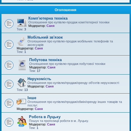
Оголошення
Комп'ютерна техніка
Оголошення про купівлю-продаж комп'ютерної техніки
Модератор:
Саня
Тем:
3
Мобільний зв'язок
Оголошення про купівлю-продаж мобільних телефонів та
аксесуарів
Модератор:
Саня
Тем:
1
Побутова техніка
Оголошення про купівлю-продаж побутової техніки
Модератор:
Саня
Тем:
17
Нерухомість
Оголошення про купівлю/продаж/оренду об'єктів нерухомості
Модератор:
Саня
Тем:
13
Інше
Оголошення про купівлю/продаж/обмін/оренду інших товарів та
послуг.
Модератор:
Саня
Робота в Луцьку
Пошук та пропозиції роботи в м. Луцьку.
Модератор:
Саня
Тем:
1