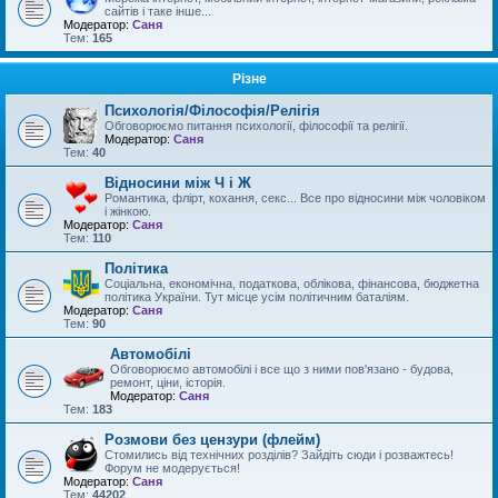
сайтів і таке інше...
Модератор:
Саня
Тем:
165
Різне
Психологія/Філософія/Релігія
Обговорюємо питання психології, філософії та релігії.
Модератор:
Саня
Тем:
40
Відносини між Ч і Ж
Романтика, флірт, кохання, секс... Все про відносини між чоловіком
і жінкою.
Модератор:
Саня
Тем:
110
Політика
Соціальна, економічна, податкова, облікова, фінансова, бюджетна
політика України. Тут місце усім політичним баталіям.
Модератор:
Саня
Тем:
90
Автомобілі
Обговорюємо автомобілі і все що з ними пов'язано - будова,
ремонт, ціни, історія.
Модератор:
Саня
Тем:
183
Розмови без цензури (флейм)
Стомились від технічних розділів? Зайдіть сюди і розважтесь!
Форум не модерується!
Модератор:
Саня
Тем:
44202