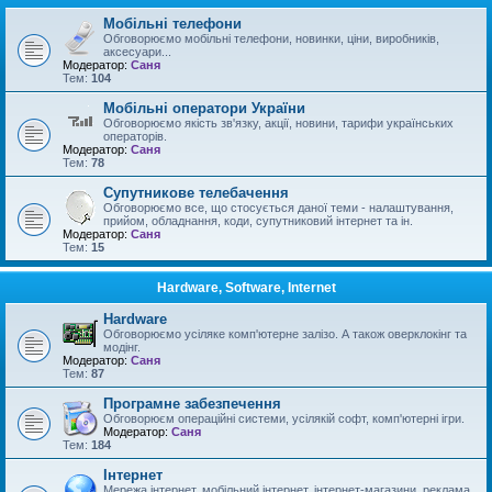
Мобільні телефони
Обговорюємо мобільні телефони, новинки, ціни, виробників,
аксесуари...
Модератор:
Саня
Тем:
104
Мобільні оператори України
Обговорюємо якість зв'язку, акції, новини, тарифи українських
операторів.
Модератор:
Саня
Тем:
78
Супутникове телебачення
Обговорюємо все, що стосується даної теми - налаштування,
прийом, обладнання, коди, супутниковий інтернет та ін.
Модератор:
Саня
Тем:
15
Hardware, Software, Internet
Hardware
Обговорюємо усіляке комп'ютерне залізо. А також оверклокінг та
модінг.
Модератор:
Саня
Тем:
87
Програмне забезпечення
Обговорюєм операційні системи, усілякій софт, комп'ютерні ігри.
Модератор:
Саня
Тем:
184
Інтернет
Мережа інтернет, мобільний інтернет, інтернет-магазини, реклама