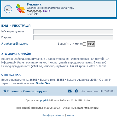
Реклама
Оголошення рекламного характеру
Модератор:
Саня
Тем:
299
ВХІД
•
РЕЄСТРАЦІЯ
Ім'я користувача:
Пароль:
Я забув свій пароль
Запам'ятати мене
ХТО ЗАРАЗ ОНЛАЙН
Всього онлайн
66
користувачів :: 2 зареєстрованих, 0 прихованих і 64 гостей (Ця
інформація базується на активності користувачів впродовж останніх 5 хвилин)
Рекорд відвідуваності
(7374 одночасно)
відбувся П'ят 24 травня 2019 р. 05:08
СТАТИСТИКА
Всього повідомлень:
36865
• Всього тем:
45856
• Всього учасників
2048
• Останній
зареєстрований учасник:
BoviarGaz
Головна
Список форумів
Часовий пояс
UTC+03:00
Працює на
phpBB
® Forum Software © phpBB Limited
Український переклад © 2005-2023
Українська підтримка phpBB
Конфіденційність
|
Умови