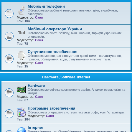
Мобільні телефони
Обговорюємо мобільні телефони, новинки, ціни, виробників,
аксесуари...
Модератор:
Саня
Тем:
104
Мобільні оператори України
Обговорюємо якість зв'язку, акції, новини, тарифи українських
операторів.
Модератор:
Саня
Тем:
78
Супутникове телебачення
Обговорюємо все, що стосується даної теми - налаштування,
прийом, обладнання, коди, супутниковий інтернет та ін.
Модератор:
Саня
Тем:
15
Hardware, Software, Internet
Hardware
Обговорюємо усіляке комп'ютерне залізо. А також оверклокінг та
модінг.
Модератор:
Саня
Тем:
87
Програмне забезпечення
Обговорюєм операційні системи, усілякій софт, комп'ютерні ігри.
Модератор:
Саня
Тем:
184
Інтернет
Мережа інтернет, мобільний інтернет, інтернет-магазини, реклама