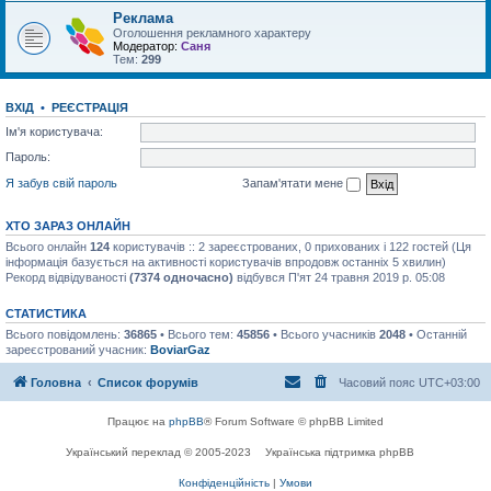
Реклама
Оголошення рекламного характеру
Модератор:
Саня
Тем:
299
ВХІД
•
РЕЄСТРАЦІЯ
Ім'я користувача:
Пароль:
Я забув свій пароль
Запам'ятати мене
ХТО ЗАРАЗ ОНЛАЙН
Всього онлайн
124
користувачів :: 2 зареєстрованих, 0 прихованих і 122 гостей (Ця
інформація базується на активності користувачів впродовж останніх 5 хвилин)
Рекорд відвідуваності
(7374 одночасно)
відбувся П'ят 24 травня 2019 р. 05:08
СТАТИСТИКА
Всього повідомлень:
36865
• Всього тем:
45856
• Всього учасників
2048
• Останній
зареєстрований учасник:
BoviarGaz
Головна
Список форумів
Часовий пояс
UTC+03:00
Працює на
phpBB
® Forum Software © phpBB Limited
Український переклад © 2005-2023
Українська підтримка phpBB
Конфіденційність
|
Умови