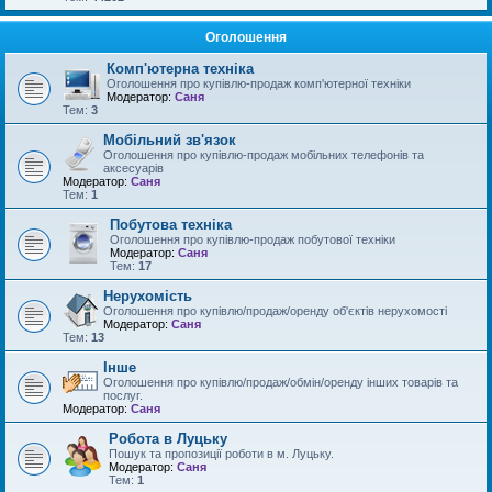
Оголошення
Комп'ютерна техніка
Оголошення про купівлю-продаж комп'ютерної техніки
Модератор:
Саня
Тем:
3
Мобільний зв'язок
Оголошення про купівлю-продаж мобільних телефонів та
аксесуарів
Модератор:
Саня
Тем:
1
Побутова техніка
Оголошення про купівлю-продаж побутової техніки
Модератор:
Саня
Тем:
17
Нерухомість
Оголошення про купівлю/продаж/оренду об'єктів нерухомості
Модератор:
Саня
Тем:
13
Інше
Оголошення про купівлю/продаж/обмін/оренду інших товарів та
послуг.
Модератор:
Саня
Робота в Луцьку
Пошук та пропозиції роботи в м. Луцьку.
Модератор:
Саня
Тем:
1