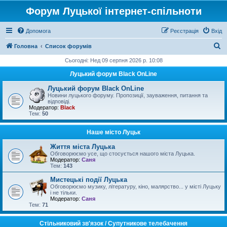
Форум Луцької інтернет-спільноти
Допомога
Реєстрація
Вхід
П
Головна
Список форумів
о
Сьогодні: Нед 09 серпня 2026 р. 10:08
ш
Луцький форум Black OnLine
у
Луцький форум Black OnLine
к
Новини луцького форуму. Пропозиції, зауваження, питання та
відповіді.
Модератор:
Black
Тем:
50
Наше місто Луцьк
Життя міста Луцька
Обговорюємо усе, що стосується нашого міста Луцька.
Модератор:
Саня
Тем:
143
Мистецькі події Луцька
Обговорюємо музику, літературу, кіно, малярство... у місті Луцьку
і не тільки.
Модератор:
Саня
Тем:
71
Стільниковий зв'язок / Супутникове телебачення