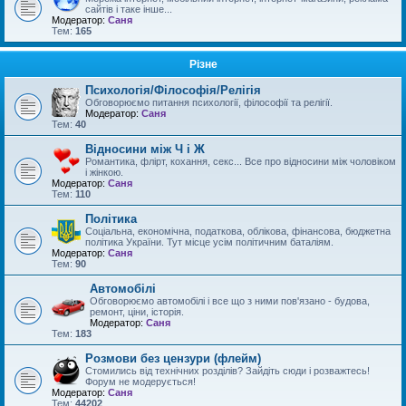
сайтів і таке інше...
Модератор:
Саня
Тем:
165
Різне
Психологія/Філософія/Релігія
Обговорюємо питання психології, філософії та релігії.
Модератор:
Саня
Тем:
40
Відносини між Ч і Ж
Романтика, флірт, кохання, секс... Все про відносини між чоловіком
і жінкою.
Модератор:
Саня
Тем:
110
Політика
Соціальна, економічна, податкова, облікова, фінансова, бюджетна
політика України. Тут місце усім політичним баталіям.
Модератор:
Саня
Тем:
90
Автомобілі
Обговорюємо автомобілі і все що з ними пов'язано - будова,
ремонт, ціни, історія.
Модератор:
Саня
Тем:
183
Розмови без цензури (флейм)
Стомились від технічних розділів? Зайдіть сюди і розважтесь!
Форум не модерується!
Модератор:
Саня
Тем:
44202