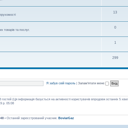
13
нерухомості
0
х товарів та послуг.
1
299
Я забув свій пароль
|
Запам'ятати мене
68 гостей (Ця інформація базується на активності користувачів впродовж останніх 5 хви
9 р. 05:08
048
• Останній зареєстрований учасник:
BoviarGaz