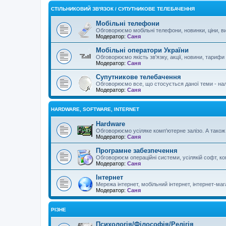
СТІЛЬНИКОВИЙ ЗВ'ЯЗОК / СУПУТНИКОВЕ ТЕЛЕБАЧЕННЯ
Мобільні телефони
Обговорюємо мобільні телефони, новинки, ціни, ви
Модератор:
Саня
Мобільні оператори України
Обговорюємо якість зв'язку, акції, новини, тарифи
Модератор:
Саня
Супутникове телебачення
Обговорюємо все, що стосується даної теми - нал
Модератор:
Саня
HARDWARE, SOFTWARE, INTERNET
Hardware
Обговорюємо усіляке комп'ютерне залізо. А також о
Модератор:
Саня
Програмне забезпечення
Обговорюєм операційні системи, усілякій софт, ком
Модератор:
Саня
Інтернет
Мережа інтернет, мобільний інтернет, інтернет-мага
Модератор:
Саня
РІЗНЕ
Психологія/Філософія/Релігія