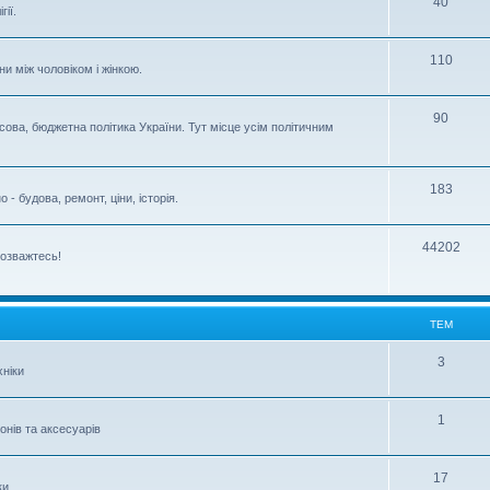
40
ії.
110
ни між чоловіком і жінкою.
90
сова, бюджетна політика України. Тут місце усім політичним
183
- будова, ремонт, ціни, історія.
44202
розважтесь!
ТЕМ
3
ніки
1
нів та аксесуарів
17
ки