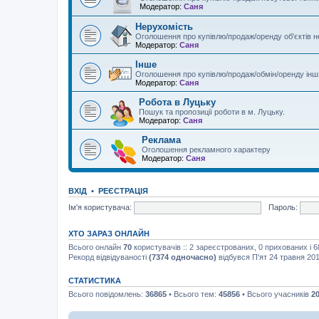
Модератор:
Саня
Нерухомість
Оголошення про купівлю/продаж/оренду об'єктів 
Модератор:
Саня
Інше
Оголошення про купівлю/продаж/обмін/оренду інши
Модератор:
Саня
Робота в Луцьку
Пошук та пропозиції роботи в м. Луцьку.
Модератор:
Саня
Реклама
Оголошення рекламного характеру
Модератор:
Саня
ВХІД
•
РЕЄСТРАЦІЯ
Ім'я користувача:
Пароль:
ХТО ЗАРАЗ ОНЛАЙН
Всього онлайн
70
користувачів :: 2 зареєстрованих, 0 прихованих і 
Рекорд відвідуваності
(7374 одночасно)
відбувся П'ят 24 травня 201
СТАТИСТИКА
Всього повідомлень:
36865
• Всього тем:
45856
• Всього учасників
2