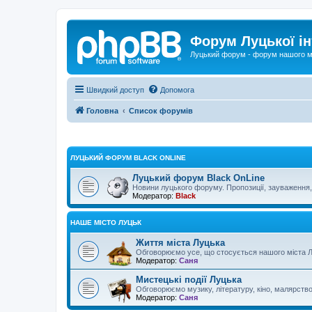
Форум Луцької ін
Луцький форум - форум нашого м
Швидкий доступ
Допомога
Головна
Список форумів
ЛУЦЬКИЙ ФОРУМ BLACK ONLINE
Луцький форум Black OnLine
Новини луцького форуму. Пропозиції, зауваження, 
Модератор:
Black
НАШЕ МІСТО ЛУЦЬК
Життя міста Луцька
Обговорюємо усе, що стосується нашого міста Л
Модератор:
Саня
Мистецькі події Луцька
Обговорюємо музику, літературу, кіно, малярство...
Модератор:
Саня