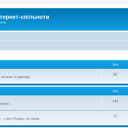
тернет-спільноти
іста
ТЕМ
50
питання та відповіді.
ТЕМ
143
уцька.
71
 у місті Луцьку і не тільки.