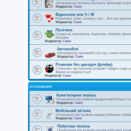
Обговорюємо питання психології, філософії та реліг
Модератор:
Саня
Відносини між Ч і Ж
Романтика, флірт, кохання, секс... Все про відноси
Модератор:
Саня
Політика
Соціальна, економічна, податкова, облікова, фінан
баталіям.
Модератор:
Саня
Автомобілі
Обговорюємо автомобілі і все що з ними пов'язано 
Модератор:
Саня
Розмови без цензури (флейм)
Стомились від технічних розділів? Зайдіть сюди і 
Форум не модерується!
Модератор:
Саня
ОГОЛОШЕННЯ
Комп'ютерна техніка
Оголошення про купівлю-продаж комп'ютерної тех
Модератор:
Саня
Мобільний зв'язок
Оголошення про купівлю-продаж мобільних телефо
Модератор:
Саня
Побутова техніка
Оголошення про купівлю-продаж побутової техні