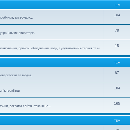
ТЕМ
104
робників, аксесуари...
78
 українських операторів.
15
аштування, прийом, обладнання, коди, супутниковий інтернет та ін.
ТЕМ
87
верклокінг та модінг.
184
п'ютерні ігри.
165
зини, реклама сайтів і таке інше...
ТЕМ