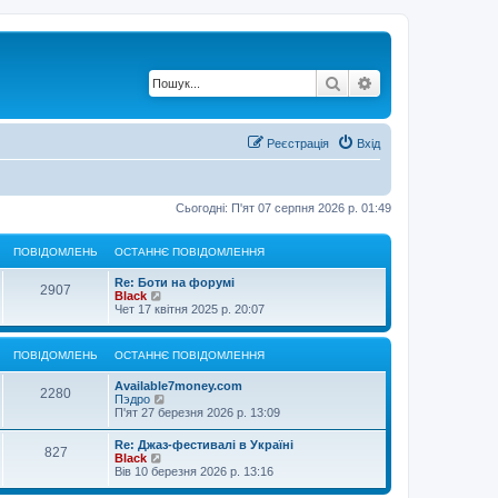
Пошук
Розширений по
Реєстрація
Вхід
Сьогодні: П'ят 07 серпня 2026 р. 01:49
ПОВІДОМЛЕНЬ
ОСТАННЄ ПОВІДОМЛЕННЯ
Re: Боти на форумі
2907
П
Black
е
Чет 17 квітня 2025 р. 20:07
р
е
г
ПОВІДОМЛЕНЬ
ОСТАННЄ ПОВІДОМЛЕННЯ
л
я
Available7money.com
н
2280
П
Пэдро
у
е
П'ят 27 березня 2026 р. 13:09
т
р
и
е
о
Re: Джаз-фестивалі в Україні
827
г
с
П
Black
л
т
е
Вів 10 березня 2026 р. 13:16
я
а
р
н
н
е