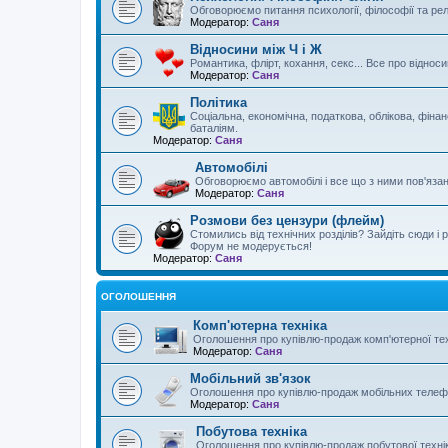
Обговорюємо питання психології, філософії та реліг
Модератор:
Саня
Відносини між Ч і Ж
Романтика, флірт, кохання, секс... Все про відноси
Модератор:
Саня
Політика
Соціальна, економічна, податкова, облікова, фінан
баталіям.
Модератор:
Саня
Автомобілі
Обговорюємо автомобілі і все що з ними пов'язано 
Модератор:
Саня
Розмови без цензури (флейм)
Стомились від технічних розділів? Зайдіть сюди і 
Форум не модерується!
Модератор:
Саня
ОГОЛОШЕННЯ
Комп'ютерна техніка
Оголошення про купівлю-продаж комп'ютерної тех
Модератор:
Саня
Мобільний зв'язок
Оголошення про купівлю-продаж мобільних телефо
Модератор:
Саня
Побутова техніка
Оголошення про купівлю-продаж побутової техні