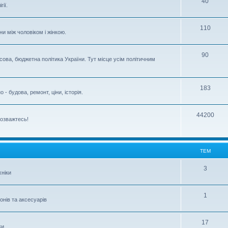
40
ії.
110
ни між чоловіком і жінкою.
90
сова, бюджетна політика України. Тут місце усім політичним
183
- будова, ремонт, ціни, історія.
44200
розважтесь!
ТЕМ
3
ніки
1
нів та аксесуарів
17
ки