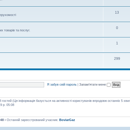
13
нерухомості
0
х товарів та послуг.
1
299
Я забув свій пароль
|
Запам'ятати мене
68 гостей (Ця інформація базується на активності користувачів впродовж останніх 5 хви
9 р. 05:08
048
• Останній зареєстрований учасник:
BoviarGaz