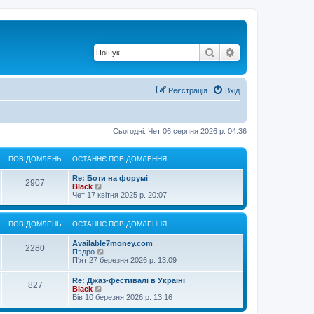
Пошук
Розширений по
Реєстрація
Вхід
Сьогодні: Чет 06 серпня 2026 р. 04:36
ПОВІДОМЛЕНЬ
ОСТАННЄ ПОВІДОМЛЕННЯ
Re: Боти на форумі
2907
П
Black
е
Чет 17 квітня 2025 р. 20:07
р
е
г
ПОВІДОМЛЕНЬ
ОСТАННЄ ПОВІДОМЛЕННЯ
л
я
Available7money.com
н
2280
П
Пэдро
у
е
П'ят 27 березня 2026 р. 13:09
т
р
и
е
о
Re: Джаз-фестивалі в Україні
827
г
с
П
Black
л
т
е
Вів 10 березня 2026 р. 13:16
я
а
р
н
н
е