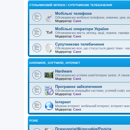
СТІЛЬНИКОВИЙ ЗВ'ЯЗОК / СУПУТНИКОВЕ ТЕЛЕБАЧЕННЯ
Мобільні телефони
Обговорюємо мобільні телефони, новинки, ціни, ви
Модератор:
Саня
Мобільні оператори України
Обговорюємо якість зв'язку, акції, новини, тарифи
Модератор:
Саня
Супутникове телебачення
Обговорюємо все, що стосується даної теми - нал
Модератор:
Саня
HARDWARE, SOFTWARE, INTERNET
Hardware
Обговорюємо усіляке комп'ютерне залізо. А також о
Модератор:
Саня
Програмне забезпечення
Обговорюєм операційні системи, усілякій софт, ком
Модератор:
Саня
Інтернет
Мережа інтернет, мобільний інтернет, інтернет-мага
Модератор:
Саня
РІЗНЕ
Психологія/Філософія/Релігія