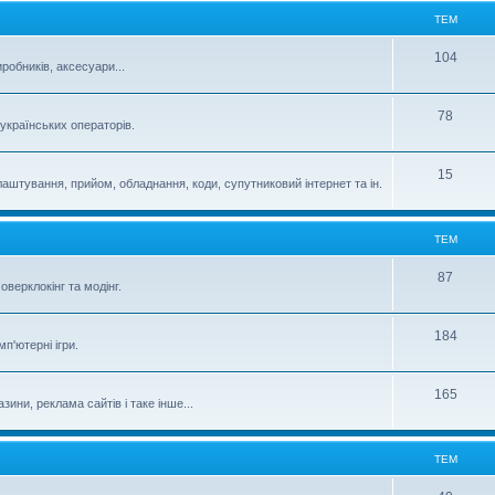
ТЕМ
104
робників, аксесуари...
78
 українських операторів.
15
аштування, прийом, обладнання, коди, супутниковий інтернет та ін.
ТЕМ
87
верклокінг та модінг.
184
п'ютерні ігри.
165
зини, реклама сайтів і таке інше...
ТЕМ