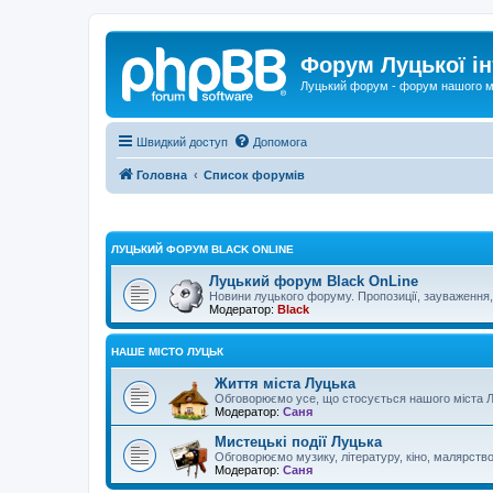
Форум Луцької ін
Луцький форум - форум нашого м
Швидкий доступ
Допомога
Головна
Список форумів
ЛУЦЬКИЙ ФОРУМ BLACK ONLINE
Луцький форум Black OnLine
Новини луцького форуму. Пропозиції, зауваження, 
Модератор:
Black
НАШЕ МІСТО ЛУЦЬК
Життя міста Луцька
Обговорюємо усе, що стосується нашого міста Л
Модератор:
Саня
Мистецькі події Луцька
Обговорюємо музику, літературу, кіно, малярство...
Модератор:
Саня