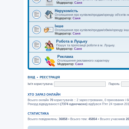
Модератор:
Саня
Нерухомість
Оголошення про купівлю/продаж/оренду об'єктів 
Модератор:
Саня
Інше
Оголошення про купівлю/продаж/обмін/оренду інши
Модератор:
Саня
Робота в Луцьку
Пошук та пропозиції роботи в м. Луцьку.
Модератор:
Саня
Реклама
Оголошення рекламного характеру
Модератор:
Саня
ВХІД
•
РЕЄСТРАЦІЯ
Ім'я користувача:
Пароль:
ХТО ЗАРАЗ ОНЛАЙН
Всього онлайн
70
користувачів :: 2 зареєстрованих, 0 прихованих і 
Рекорд відвідуваності
(7374 одночасно)
відбувся П'ят 24 травня 201
СТАТИСТИКА
Всього повідомлень:
36858
• Всього тем:
45854
• Всього учасників
2