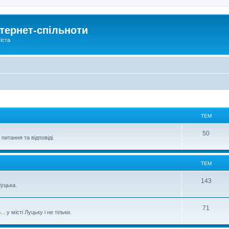
тернет-спільноти
іста
ТЕМ
50
питання та відповіді.
ТЕМ
143
уцька.
71
 у місті Луцьку і не тільки.