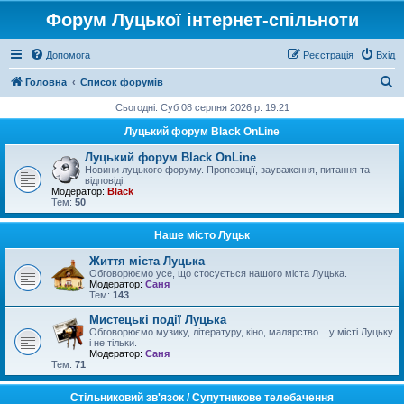
Форум Луцької інтернет-спільноти
Допомога
Реєстрація
Вхід
П
Головна
Список форумів
о
Сьогодні: Суб 08 серпня 2026 р. 19:21
ш
Луцький форум Black OnLine
у
Луцький форум Black OnLine
к
Новини луцького форуму. Пропозиції, зауваження, питання та
відповіді.
Модератор:
Black
Тем:
50
Наше місто Луцьк
Життя міста Луцька
Обговорюємо усе, що стосується нашого міста Луцька.
Модератор:
Саня
Тем:
143
Мистецькі події Луцька
Обговорюємо музику, літературу, кіно, малярство... у місті Луцьку
і не тільки.
Модератор:
Саня
Тем:
71
Стільниковий зв'язок / Супутникове телебачення