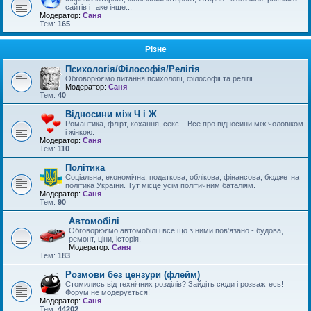
сайтів і таке інше...
Модератор:
Саня
Тем:
165
Різне
Психологія/Філософія/Релігія
Обговорюємо питання психології, філософії та релігії.
Модератор:
Саня
Тем:
40
Відносини між Ч і Ж
Романтика, флірт, кохання, секс... Все про відносини між чоловіком
і жінкою.
Модератор:
Саня
Тем:
110
Політика
Соціальна, економічна, податкова, облікова, фінансова, бюджетна
політика України. Тут місце усім політичним баталіям.
Модератор:
Саня
Тем:
90
Автомобілі
Обговорюємо автомобілі і все що з ними пов'язано - будова,
ремонт, ціни, історія.
Модератор:
Саня
Тем:
183
Розмови без цензури (флейм)
Стомились від технічних розділів? Зайдіть сюди і розважтесь!
Форум не модерується!
Модератор:
Саня
Тем:
44202