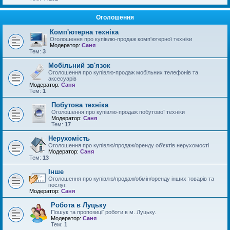
Оголошення
Комп'ютерна техніка
Оголошення про купівлю-продаж комп'ютерної техніки
Модератор:
Саня
Тем:
3
Мобільний зв'язок
Оголошення про купівлю-продаж мобільних телефонів та
аксесуарів
Модератор:
Саня
Тем:
1
Побутова техніка
Оголошення про купівлю-продаж побутової техніки
Модератор:
Саня
Тем:
17
Нерухомість
Оголошення про купівлю/продаж/оренду об'єктів нерухомості
Модератор:
Саня
Тем:
13
Інше
Оголошення про купівлю/продаж/обмін/оренду інших товарів та
послуг.
Модератор:
Саня
Робота в Луцьку
Пошук та пропозиції роботи в м. Луцьку.
Модератор:
Саня
Тем:
1