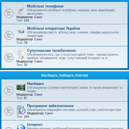
Мобільні телефони
Обговорюємо мобільні телефони, новинки, ціни, виробників,
аксесуари...
Модератор:
Саня
Тем:
104
Мобільні оператори України
Обговорюємо якість зв'язку, акції, новини, тарифи українських
операторів.
Модератор:
Саня
Тем:
78
Супутникове телебачення
Обговорюємо все, що стосується даної теми - налаштування,
прийом, обладнання, коди, супутниковий інтернет та ін.
Модератор:
Саня
Тем:
15
Hardware, Software, Internet
Hardware
Обговорюємо усіляке комп'ютерне залізо. А також оверклокінг та
модінг.
Модератор:
Саня
Тем:
87
Програмне забезпечення
Обговорюєм операційні системи, усілякій софт, комп'ютерні ігри.
Модератор:
Саня
Тем:
184
Інтернет
Мережа інтернет, мобільний інтернет, інтернет-магазини, реклама