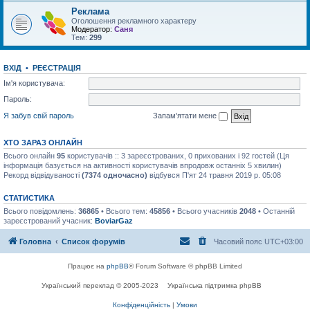
Реклама
Оголошення рекламного характеру
Модератор:
Саня
Тем:
299
ВХІД
•
РЕЄСТРАЦІЯ
Ім'я користувача:
Пароль:
Я забув свій пароль
Запам'ятати мене
ХТО ЗАРАЗ ОНЛАЙН
Всього онлайн
95
користувачів :: 3 зареєстрованих, 0 прихованих і 92 гостей (Ця
інформація базується на активності користувачів впродовж останніх 5 хвилин)
Рекорд відвідуваності
(7374 одночасно)
відбувся П'ят 24 травня 2019 р. 05:08
СТАТИСТИКА
Всього повідомлень:
36865
• Всього тем:
45856
• Всього учасників
2048
• Останній
зареєстрований учасник:
BoviarGaz
Головна
Список форумів
Часовий пояс
UTC+03:00
Працює на
phpBB
® Forum Software © phpBB Limited
Український переклад © 2005-2023
Українська підтримка phpBB
Конфіденційність
|
Умови