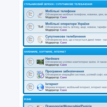
СТІЛЬНИКОВИЙ ЗВ'ЯЗОК / СУПУТНИКОВЕ ТЕЛЕБАЧЕННЯ
Мобільні телефони
Обговорюємо мобільні телефони, новинки, ціни, ви
Модератор:
Саня
Мобільні оператори України
Обговорюємо якість зв'язку, акції, новини, тарифи
Модератор:
Саня
Супутникове телебачення
Обговорюємо все, що стосується даної теми - нал
Модератор:
Саня
HARDWARE, SOFTWARE, INTERNET
Hardware
Обговорюємо усіляке комп'ютерне залізо. А також о
Модератор:
Саня
Програмне забезпечення
Обговорюєм операційні системи, усілякій софт, ком
Модератор:
Саня
Інтернет
Мережа інтернет, мобільний інтернет, інтернет-мага
Модератор:
Саня
РІЗНЕ
Психологія/Філософія/Релігія