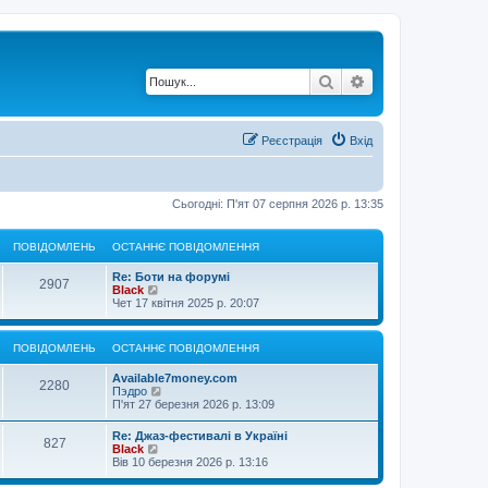
Пошук
Розширений по
Реєстрація
Вхід
Сьогодні: П'ят 07 серпня 2026 р. 13:35
ПОВІДОМЛЕНЬ
ОСТАННЄ ПОВІДОМЛЕННЯ
Re: Боти на форумі
2907
П
Black
е
Чет 17 квітня 2025 р. 20:07
р
е
г
ПОВІДОМЛЕНЬ
ОСТАННЄ ПОВІДОМЛЕННЯ
л
я
Available7money.com
н
2280
П
Пэдро
у
е
П'ят 27 березня 2026 р. 13:09
т
р
и
е
о
Re: Джаз-фестивалі в Україні
827
г
с
П
Black
л
т
е
Вів 10 березня 2026 р. 13:16
я
а
р
н
н
е