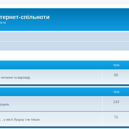
тернет-спільноти
іста
ТЕМ
50
питання та відповіді.
ТЕМ
143
уцька.
71
 у місті Луцьку і не тільки.