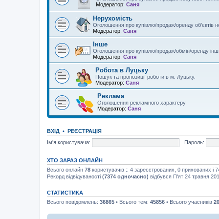
Модератор:
Саня
Нерухомість
Оголошення про купівлю/продаж/оренду об'єктів 
Модератор:
Саня
Інше
Оголошення про купівлю/продаж/обмін/оренду інши
Модератор:
Саня
Робота в Луцьку
Пошук та пропозиції роботи в м. Луцьку.
Модератор:
Саня
Реклама
Оголошення рекламного характеру
Модератор:
Саня
ВХІД
•
РЕЄСТРАЦІЯ
Ім'я користувача:
Пароль:
ХТО ЗАРАЗ ОНЛАЙН
Всього онлайн
78
користувачів :: 4 зареєстрованих, 0 прихованих і 
Рекорд відвідуваності
(7374 одночасно)
відбувся П'ят 24 травня 201
СТАТИСТИКА
Всього повідомлень:
36865
• Всього тем:
45856
• Всього учасників
2