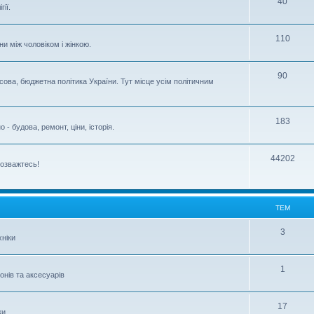
40
ії.
110
ни між чоловіком і жінкою.
90
сова, бюджетна політика України. Тут місце усім політичним
183
- будова, ремонт, ціни, історія.
44202
розважтесь!
ТЕМ
3
ніки
1
нів та аксесуарів
17
ки