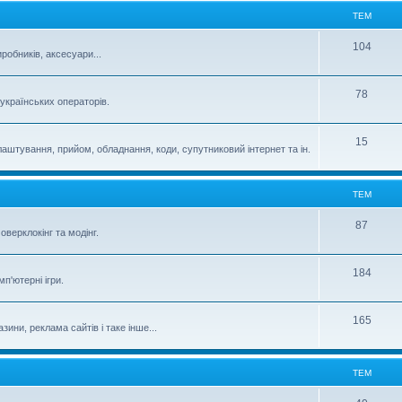
ТЕМ
104
робників, аксесуари...
78
 українських операторів.
15
аштування, прийом, обладнання, коди, супутниковий інтернет та ін.
ТЕМ
87
верклокінг та модінг.
184
п'ютерні ігри.
165
зини, реклама сайтів і таке інше...
ТЕМ