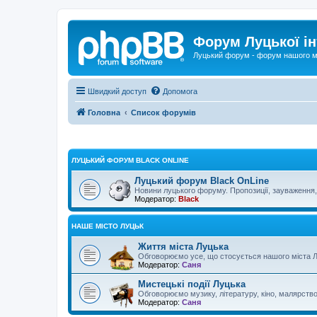
Форум Луцької ін
Луцький форум - форум нашого м
Швидкий доступ
Допомога
Головна
Список форумів
ЛУЦЬКИЙ ФОРУМ BLACK ONLINE
Луцький форум Black OnLine
Новини луцького форуму. Пропозиції, зауваження, 
Модератор:
Black
НАШЕ МІСТО ЛУЦЬК
Життя міста Луцька
Обговорюємо усе, що стосується нашого міста Л
Модератор:
Саня
Мистецькі події Луцька
Обговорюємо музику, літературу, кіно, малярство...
Модератор:
Саня