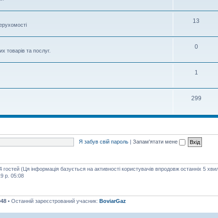
13
нерухомості
0
х товарів та послуг.
1
299
Я забув свій пароль
|
Запам'ятати мене
74 гостей (Ця інформація базується на активності користувачів впродовж останніх 5 хви
9 р. 05:08
048
• Останній зареєстрований учасник:
BoviarGaz