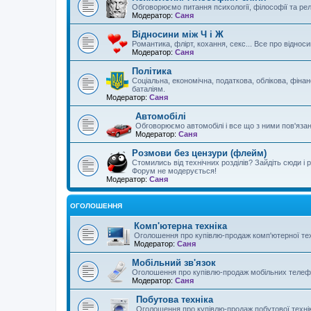
Обговорюємо питання психології, філософії та реліг
Модератор:
Саня
Відносини між Ч і Ж
Романтика, флірт, кохання, секс... Все про відноси
Модератор:
Саня
Політика
Соціальна, економічна, податкова, облікова, фінан
баталіям.
Модератор:
Саня
Автомобілі
Обговорюємо автомобілі і все що з ними пов'язано 
Модератор:
Саня
Розмови без цензури (флейм)
Стомились від технічних розділів? Зайдіть сюди і 
Форум не модерується!
Модератор:
Саня
ОГОЛОШЕННЯ
Комп'ютерна техніка
Оголошення про купівлю-продаж комп'ютерної тех
Модератор:
Саня
Мобільний зв'язок
Оголошення про купівлю-продаж мобільних телефо
Модератор:
Саня
Побутова техніка
Оголошення про купівлю-продаж побутової техні