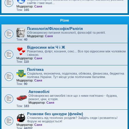
сайтів і таке інше...
Модератор:
Саня
Тем:
165
Різне
Психологія/Філософія/Релігія
Обговорюємо питання психології, філософії та релігії.
Модератор:
Саня
Тем:
40
Відносини між Ч і Ж
Романтика, флірт, кохання, секс... Все про відносини між чоловіком
і жінкою.
Модератор:
Саня
Тем:
110
Політика
Соціальна, економічна, податкова, облікова, фінансова, бюджетна
політика України. Тут місце усім політичним баталіям.
Модератор:
Саня
Тем:
90
Автомобілі
Обговорюємо автомобілі і все що з ними пов'язано - будова,
ремонт, ціни, історія.
Модератор:
Саня
Тем:
183
Розмови без цензури (флейм)
Стомились від технічних розділів? Зайдіть сюди і розважтесь!
Форум не модерується!
Модератор:
Саня
Тем:
44202