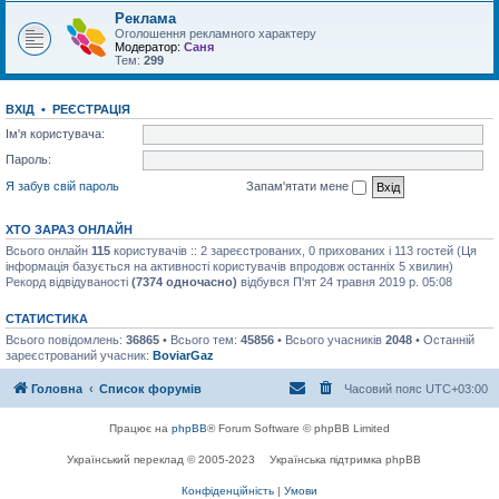
Реклама
Оголошення рекламного характеру
Модератор:
Саня
Тем:
299
ВХІД
•
РЕЄСТРАЦІЯ
Ім'я користувача:
Пароль:
Я забув свій пароль
Запам'ятати мене
ХТО ЗАРАЗ ОНЛАЙН
Всього онлайн
115
користувачів :: 2 зареєстрованих, 0 прихованих і 113 гостей (Ця
інформація базується на активності користувачів впродовж останніх 5 хвилин)
Рекорд відвідуваності
(7374 одночасно)
відбувся П'ят 24 травня 2019 р. 05:08
СТАТИСТИКА
Всього повідомлень:
36865
• Всього тем:
45856
• Всього учасників
2048
• Останній
зареєстрований учасник:
BoviarGaz
Головна
Список форумів
Часовий пояс
UTC+03:00
Працює на
phpBB
® Forum Software © phpBB Limited
Український переклад © 2005-2023
Українська підтримка phpBB
Конфіденційність
|
Умови