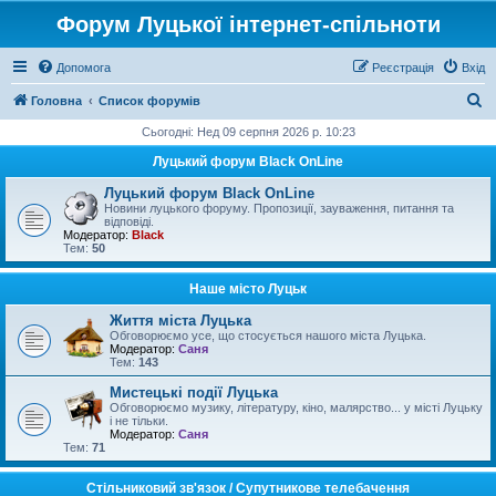
Форум Луцької інтернет-спільноти
Допомога
Реєстрація
Вхід
П
Головна
Список форумів
о
Сьогодні: Нед 09 серпня 2026 р. 10:23
ш
Луцький форум Black OnLine
у
Луцький форум Black OnLine
к
Новини луцького форуму. Пропозиції, зауваження, питання та
відповіді.
Модератор:
Black
Тем:
50
Наше місто Луцьк
Життя міста Луцька
Обговорюємо усе, що стосується нашого міста Луцька.
Модератор:
Саня
Тем:
143
Мистецькі події Луцька
Обговорюємо музику, літературу, кіно, малярство... у місті Луцьку
і не тільки.
Модератор:
Саня
Тем:
71
Стільниковий зв'язок / Супутникове телебачення