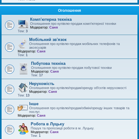
Оголошення
Комп'ютерна техніка
Оголошення про купівлю-продаж комп'ютерної техніки
Модератор:
Саня
Тем:
3
Мобільний зв'язок
Оголошення про купівлю-продаж мобільних телефонів та
аксесуарів
Модератор:
Саня
Тем:
1
Побутова техніка
Оголошення про купівлю-продаж побутової техніки
Модератор:
Саня
Тем:
17
Нерухомість
Оголошення про купівлю/продаж/оренду об'єктів нерухомості
Модератор:
Саня
Тем:
13
Інше
Оголошення про купівлю/продаж/обмін/оренду інших товарів та
послуг.
Модератор:
Саня
Робота в Луцьку
Пошук та пропозиції роботи в м. Луцьку.
Модератор:
Саня
Тем:
1