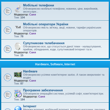
Мобільні телефони
Обговорюємо мобільні телефони, новинки, ціни, виробників,
аксесуари...
Модератор:
Саня
Тем:
104
Мобільні оператори України
Обговорюємо якість зв'язку, акції, новини, тарифи українських
операторів.
Модератор:
Саня
Тем:
78
Супутникове телебачення
Обговорюємо все, що стосується даної теми - налаштування,
прийом, обладнання, коди, супутниковий інтернет та ін.
Модератор:
Саня
Тем:
15
Hardware, Software, Internet
Hardware
Обговорюємо усіляке комп'ютерне залізо. А також оверклокінг та
модінг.
Модератор:
Саня
Тем:
87
Програмне забезпечення
Обговорюєм операційні системи, усілякій софт, комп'ютерні ігри.
Модератор:
Саня
Тем:
184
Інтернет
Мережа інтернет, мобільний інтернет, інтернет-магазини, реклама