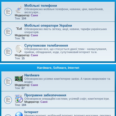
Мобільні телефони
Обговорюємо мобільні телефони, новинки, ціни, виробників,
аксесуари...
Модератор:
Саня
Тем:
104
Мобільні оператори України
Обговорюємо якість зв'язку, акції, новини, тарифи українських
операторів.
Модератор:
Саня
Тем:
78
Супутникове телебачення
Обговорюємо все, що стосується даної теми - налаштування,
прийом, обладнання, коди, супутниковий інтернет та ін.
Модератор:
Саня
Тем:
15
Hardware, Software, Internet
Hardware
Обговорюємо усіляке комп'ютерне залізо. А також оверклокінг та
модінг.
Модератор:
Саня
Тем:
87
Програмне забезпечення
Обговорюєм операційні системи, усілякій софт, комп'ютерні ігри.
Модератор:
Саня
Тем:
184
Інтернет
Мережа інтернет, мобільний інтернет, інтернет-магазини, реклама