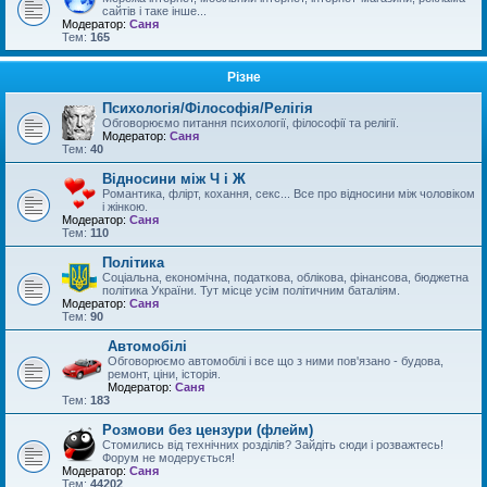
сайтів і таке інше...
Модератор:
Саня
Тем:
165
Різне
Психологія/Філософія/Релігія
Обговорюємо питання психології, філософії та релігії.
Модератор:
Саня
Тем:
40
Відносини між Ч і Ж
Романтика, флірт, кохання, секс... Все про відносини між чоловіком
і жінкою.
Модератор:
Саня
Тем:
110
Політика
Соціальна, економічна, податкова, облікова, фінансова, бюджетна
політика України. Тут місце усім політичним баталіям.
Модератор:
Саня
Тем:
90
Автомобілі
Обговорюємо автомобілі і все що з ними пов'язано - будова,
ремонт, ціни, історія.
Модератор:
Саня
Тем:
183
Розмови без цензури (флейм)
Стомились від технічних розділів? Зайдіть сюди і розважтесь!
Форум не модерується!
Модератор:
Саня
Тем:
44202