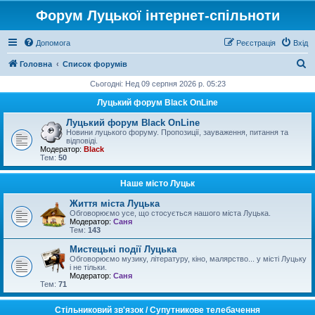
Форум Луцької інтернет-спільноти
Допомога
Реєстрація
Вхід
П
Головна
Список форумів
о
Сьогодні: Нед 09 серпня 2026 р. 05:23
ш
Луцький форум Black OnLine
у
Луцький форум Black OnLine
к
Новини луцького форуму. Пропозиції, зауваження, питання та
відповіді.
Модератор:
Black
Тем:
50
Наше місто Луцьк
Життя міста Луцька
Обговорюємо усе, що стосується нашого міста Луцька.
Модератор:
Саня
Тем:
143
Мистецькі події Луцька
Обговорюємо музику, літературу, кіно, малярство... у місті Луцьку
і не тільки.
Модератор:
Саня
Тем:
71
Стільниковий зв'язок / Супутникове телебачення