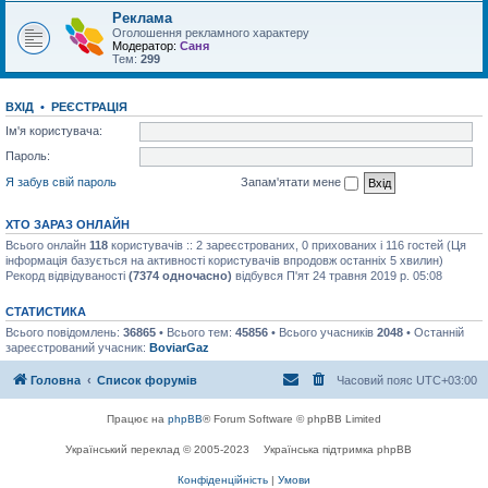
Реклама
Оголошення рекламного характеру
Модератор:
Саня
Тем:
299
ВХІД
•
РЕЄСТРАЦІЯ
Ім'я користувача:
Пароль:
Я забув свій пароль
Запам'ятати мене
ХТО ЗАРАЗ ОНЛАЙН
Всього онлайн
118
користувачів :: 2 зареєстрованих, 0 прихованих і 116 гостей (Ця
інформація базується на активності користувачів впродовж останніх 5 хвилин)
Рекорд відвідуваності
(7374 одночасно)
відбувся П'ят 24 травня 2019 р. 05:08
СТАТИСТИКА
Всього повідомлень:
36865
• Всього тем:
45856
• Всього учасників
2048
• Останній
зареєстрований учасник:
BoviarGaz
Головна
Список форумів
Часовий пояс
UTC+03:00
Працює на
phpBB
® Forum Software © phpBB Limited
Український переклад © 2005-2023
Українська підтримка phpBB
Конфіденційність
|
Умови