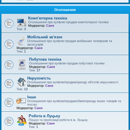
Оголошення
Комп'ютерна техніка
Оголошення про купівлю-продаж комп'ютерної техніки
Модератор:
Саня
Тем:
3
Мобільний зв'язок
Оголошення про купівлю-продаж мобільних телефонів та
аксесуарів
Модератор:
Саня
Тем:
1
Побутова техніка
Оголошення про купівлю-продаж побутової техніки
Модератор:
Саня
Тем:
17
Нерухомість
Оголошення про купівлю/продаж/оренду об'єктів нерухомості
Модератор:
Саня
Тем:
13
Інше
Оголошення про купівлю/продаж/обмін/оренду інших товарів та
послуг.
Модератор:
Саня
Робота в Луцьку
Пошук та пропозиції роботи в м. Луцьку.
Модератор:
Саня
Тем:
1