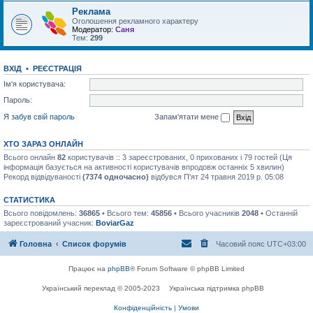
Реклама
Оголошення рекламного характеру
Модератор:
Саня
Тем:
299
ВХІД
•
РЕЄСТРАЦІЯ
Ім'я користувача:
Пароль:
Я забув свій пароль
Запам'ятати мене
ХТО ЗАРАЗ ОНЛАЙН
Всього онлайн
82
користувачів :: 3 зареєстрованих, 0 прихованих і 79 гостей (Ця
інформація базується на активності користувачів впродовж останніх 5 хвилин)
Рекорд відвідуваності
(7374 одночасно)
відбувся П'ят 24 травня 2019 р. 05:08
СТАТИСТИКА
Всього повідомлень:
36865
• Всього тем:
45856
• Всього учасників
2048
• Останній
зареєстрований учасник:
BoviarGaz
Головна
Список форумів
Часовий пояс
UTC+03:00
Працює на
phpBB
® Forum Software © phpBB Limited
Український переклад © 2005-2023
Українська підтримка phpBB
Конфіденційність
|
Умови