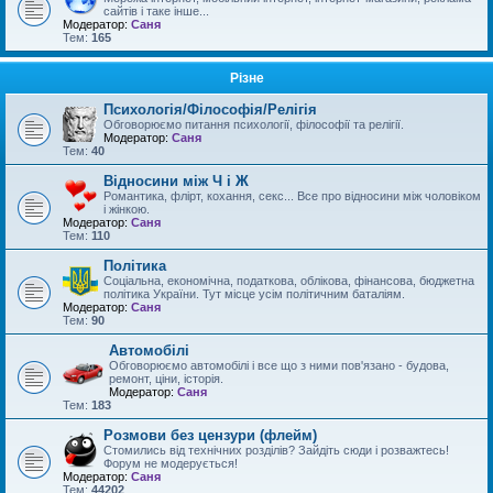
сайтів і таке інше...
Модератор:
Саня
Тем:
165
Різне
Психологія/Філософія/Релігія
Обговорюємо питання психології, філософії та релігії.
Модератор:
Саня
Тем:
40
Відносини між Ч і Ж
Романтика, флірт, кохання, секс... Все про відносини між чоловіком
і жінкою.
Модератор:
Саня
Тем:
110
Політика
Соціальна, економічна, податкова, облікова, фінансова, бюджетна
політика України. Тут місце усім політичним баталіям.
Модератор:
Саня
Тем:
90
Автомобілі
Обговорюємо автомобілі і все що з ними пов'язано - будова,
ремонт, ціни, історія.
Модератор:
Саня
Тем:
183
Розмови без цензури (флейм)
Стомились від технічних розділів? Зайдіть сюди і розважтесь!
Форум не модерується!
Модератор:
Саня
Тем:
44202