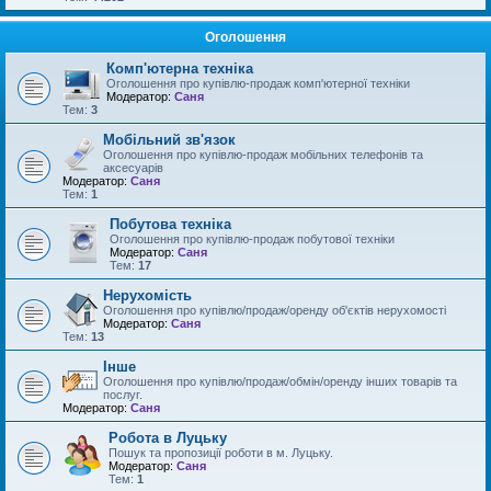
Оголошення
Комп'ютерна техніка
Оголошення про купівлю-продаж комп'ютерної техніки
Модератор:
Саня
Тем:
3
Мобільний зв'язок
Оголошення про купівлю-продаж мобільних телефонів та
аксесуарів
Модератор:
Саня
Тем:
1
Побутова техніка
Оголошення про купівлю-продаж побутової техніки
Модератор:
Саня
Тем:
17
Нерухомість
Оголошення про купівлю/продаж/оренду об'єктів нерухомості
Модератор:
Саня
Тем:
13
Інше
Оголошення про купівлю/продаж/обмін/оренду інших товарів та
послуг.
Модератор:
Саня
Робота в Луцьку
Пошук та пропозиції роботи в м. Луцьку.
Модератор:
Саня
Тем:
1