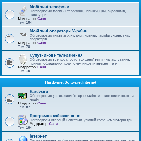
Мобільні телефони
Обговорюємо мобільні телефони, новинки, ціни, виробників,
аксесуари...
Модератор:
Саня
Тем:
104
Мобільні оператори України
Обговорюємо якість зв'язку, акції, новини, тарифи українських
операторів.
Модератор:
Саня
Тем:
78
Супутникове телебачення
Обговорюємо все, що стосується даної теми - налаштування,
прийом, обладнання, коди, супутниковий інтернет та ін.
Модератор:
Саня
Тем:
15
Hardware, Software, Internet
Hardware
Обговорюємо усіляке комп'ютерне залізо. А також оверклокінг та
модінг.
Модератор:
Саня
Тем:
87
Програмне забезпечення
Обговорюєм операційні системи, усілякій софт, комп'ютерні ігри.
Модератор:
Саня
Тем:
184
Інтернет
Мережа інтернет, мобільний інтернет, інтернет-магазини, реклама