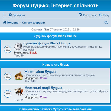
Форум Луцької інтернет-спільноти
Допомога
Реєстрація
Вхід
П
Головна
Список форумів
о
Сьогодні: П'ят 07 серпня 2026 р. 22:26
ш
Луцький форум Black OnLine
у
Луцький форум Black OnLine
к
Новини луцького форуму. Пропозиції, зауваження, питання та
відповіді.
Модератор:
Black
Тем:
50
Наше місто Луцьк
Життя міста Луцька
Обговорюємо усе, що стосується нашого міста Луцька.
Модератор:
Саня
Тем:
143
Мистецькі події Луцька
Обговорюємо музику, літературу, кіно, малярство... у місті Луцьку
і не тільки.
Модератор:
Саня
Тем:
71
Стільниковий зв'язок / Супутникове телебачення