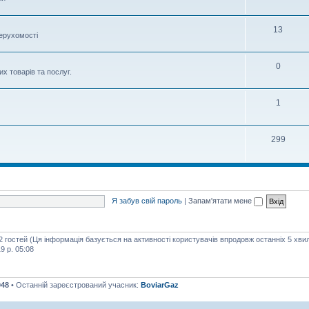
13
нерухомості
0
х товарів та послуг.
1
299
Я забув свій пароль
|
Запам'ятати мене
92 гостей (Ця інформація базується на активності користувачів впродовж останніх 5 хви
9 р. 05:08
048
• Останній зареєстрований учасник:
BoviarGaz