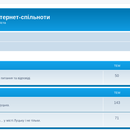
тернет-спільноти
іста
ТЕМ
50
питання та відповіді.
ТЕМ
143
уцька.
71
 у місті Луцьку і не тільки.