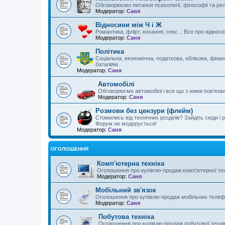
Обговорюємо питання психології, філософії та реліг
Модератор:
Саня
Відносини між Ч і Ж
Романтика, флірт, кохання, секс... Все про відноси
Модератор:
Саня
Політика
Соціальна, економічна, податкова, облікова, фінан
баталіям.
Модератор:
Саня
Автомобілі
Обговорюємо автомобілі і все що з ними пов'язано 
Модератор:
Саня
Розмови без цензури (флейм)
Стомились від технічних розділів? Зайдіть сюди і 
Форум не модерується!
Модератор:
Саня
ОГОЛОШЕННЯ
Комп'ютерна техніка
Оголошення про купівлю-продаж комп'ютерної тех
Модератор:
Саня
Мобільний зв'язок
Оголошення про купівлю-продаж мобільних телефо
Модератор:
Саня
Побутова техніка
Оголошення про купівлю-продаж побутової техні