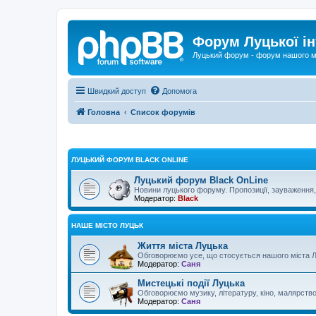
Форум Луцької ін
Луцький форум - форум нашого м
Швидкий доступ
Допомога
Головна
Список форумів
ЛУЦЬКИЙ ФОРУМ BLACK ONLINE
Луцький форум Black OnLine
Новини луцького форуму. Пропозиції, зауваження, 
Модератор:
Black
НАШЕ МІСТО ЛУЦЬК
Життя міста Луцька
Обговорюємо усе, що стосується нашого міста Л
Модератор:
Саня
Мистецькі події Луцька
Обговорюємо музику, літературу, кіно, малярство...
Модератор:
Саня