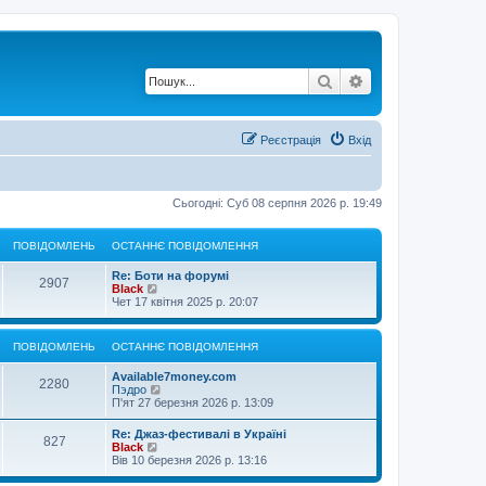
Пошук
Розширений по
Реєстрація
Вхід
Сьогодні: Суб 08 серпня 2026 р. 19:49
ПОВІДОМЛЕНЬ
ОСТАННЄ ПОВІДОМЛЕННЯ
Re: Боти на форумі
2907
П
Black
е
Чет 17 квітня 2025 р. 20:07
р
е
г
ПОВІДОМЛЕНЬ
ОСТАННЄ ПОВІДОМЛЕННЯ
л
я
Available7money.com
н
2280
П
Пэдро
у
е
П'ят 27 березня 2026 р. 13:09
т
р
и
е
о
Re: Джаз-фестивалі в Україні
827
г
с
П
Black
л
т
е
Вів 10 березня 2026 р. 13:16
я
а
р
н
н
е