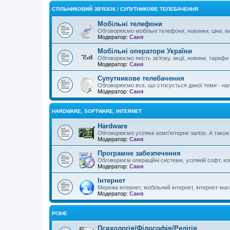
СТІЛЬНИКОВИЙ ЗВ'ЯЗОК / СУПУТНИКОВЕ ТЕЛЕБАЧЕННЯ
Мобільні телефони
Обговорюємо мобільні телефони, новинки, ціни, ви
Модератор:
Саня
Мобільні оператори України
Обговорюємо якість зв'язку, акції, новини, тарифи
Модератор:
Саня
Супутникове телебачення
Обговорюємо все, що стосується даної теми - нал
Модератор:
Саня
HARDWARE, SOFTWARE, INTERNET
Hardware
Обговорюємо усіляке комп'ютерне залізо. А також о
Модератор:
Саня
Програмне забезпечення
Обговорюєм операційні системи, усілякій софт, ком
Модератор:
Саня
Інтернет
Мережа інтернет, мобільний інтернет, інтернет-мага
Модератор:
Саня
РІЗНЕ
Психологія/Філософія/Релігія