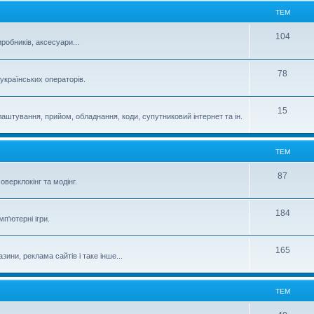
ТЕМ
104
робників, аксесуари...
78
 українських операторів.
15
аштування, прийом, обладнання, коди, супутниковий інтернет та ін.
ТЕМ
87
верклокінг та модінг.
184
п'ютерні ігри.
165
зини, реклама сайтів і таке інше...
ТЕМ