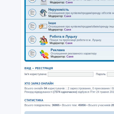
Модератор:
Саня
Нерухомість
Оголошення про купівлю/продаж/оренду об'єктів 
Модератор:
Саня
Інше
Оголошення про купівлю/продаж/обмін/оренду інши
Модератор:
Саня
Робота в Луцьку
Пошук та пропозиції роботи в м. Луцьку.
Модератор:
Саня
Реклама
Оголошення рекламного характеру
Модератор:
Саня
ВХІД
•
РЕЄСТРАЦІЯ
Ім'я користувача:
Пароль:
ХТО ЗАРАЗ ОНЛАЙН
Всього онлайн
94
користувачів :: 2 зареєстрованих, 0 прихованих і 
Рекорд відвідуваності
(7374 одночасно)
відбувся П'ят 24 травня 201
СТАТИСТИКА
Всього повідомлень:
36865
• Всього тем:
45856
• Всього учасників
2