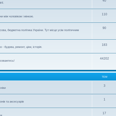
40
ії.
110
ни між чоловіком і жінкою.
90
сова, бюджетна політика України. Тут місце усім політичним
183
- будова, ремонт, ціни, історія.
44202
розважтесь!
ТЕМ
3
ніки
1
нів та аксесуарів
17
ки