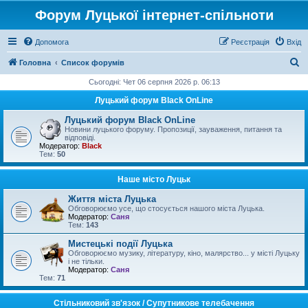
Форум Луцької інтернет-спільноти
Допомога
Реєстрація
Вхід
П
Головна
Список форумів
о
Сьогодні: Чет 06 серпня 2026 р. 06:13
ш
Луцький форум Black OnLine
у
Луцький форум Black OnLine
к
Новини луцького форуму. Пропозиції, зауваження, питання та
відповіді.
Модератор:
Black
Тем:
50
Наше місто Луцьк
Життя міста Луцька
Обговорюємо усе, що стосується нашого міста Луцька.
Модератор:
Саня
Тем:
143
Мистецькі події Луцька
Обговорюємо музику, літературу, кіно, малярство... у місті Луцьку
і не тільки.
Модератор:
Саня
Тем:
71
Стільниковий зв'язок / Супутникове телебачення