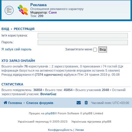
Реклама
Оголошення рекламного характеру
Модератор:
Саня
Тем:
299
ВХІД
•
РЕЄСТРАЦІЯ
Ім'я користувача:
Пароль:
Я забув свій пароль
Запам'ятати мене
ХТО ЗАРАЗ ОНЛАЙН
Всього онлайн
76
користувачів :: 2 зареєстрованих, 0 прихованих і 74 гостей (Ця
інформація базується на активності користувачів впродовж останніх 5 хвилин)
Рекорд відвідуваності
(7374 одночасно)
відбувся П'ят 24 травня 2019 р. 05:08
СТАТИСТИКА
Всього повідомлень:
36858
• Всього тем:
45854
• Всього учасників
2048
• Останній
зареєстрований учасник:
BoviarGaz
Головна
Список форумів
Часовий пояс
UTC+03:00
Працює на
phpBB
® Forum Software © phpBB Limited
Український переклад © 2005-2023
Українська підтримка phpBB
Конфіденційність
|
Умови