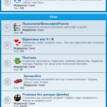
сайтів і таке інше...
Модератор:
Саня
Тем:
165
Різне
Психологія/Філософія/Релігія
Обговорюємо питання психології, філософії та релігії.
Модератор:
Саня
Тем:
40
Відносини між Ч і Ж
Романтика, флірт, кохання, секс... Все про відносини між чоловіком
і жінкою.
Модератор:
Саня
Тем:
110
Політика
Соціальна, економічна, податкова, облікова, фінансова, бюджетна
політика України. Тут місце усім політичним баталіям.
Модератор:
Саня
Тем:
90
Автомобілі
Обговорюємо автомобілі і все що з ними пов'язано - будова,
ремонт, ціни, історія.
Модератор:
Саня
Тем:
183
Розмови без цензури (флейм)
Стомились від технічних розділів? Зайдіть сюди і розважтесь!
Форум не модерується!
Модератор:
Саня
Тем:
44200