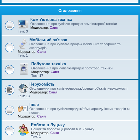
Оголошення
Комп'ютерна техніка
Оголошення про купівлю-продаж комп'ютерної техніки
Модератор:
Саня
Тем:
3
Мобільний зв'язок
Оголошення про купівлю-продаж мобільних телефонів та
аксесуарів
Модератор:
Саня
Тем:
1
Побутова техніка
Оголошення про купівлю-продаж побутової техніки
Модератор:
Саня
Тем:
17
Нерухомість
Оголошення про купівлю/продаж/оренду об'єктів нерухомості
Модератор:
Саня
Тем:
13
Інше
Оголошення про купівлю/продаж/обмін/оренду інших товарів та
послуг.
Модератор:
Саня
Робота в Луцьку
Пошук та пропозиції роботи в м. Луцьку.
Модератор:
Саня
Тем:
1