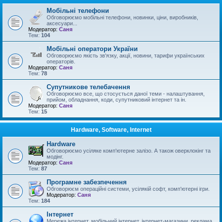
Мобільні телефони
Обговорюємо мобільні телефони, новинки, ціни, виробників,
аксесуари...
Модератор:
Саня
Тем:
104
Мобільні оператори України
Обговорюємо якість зв'язку, акції, новини, тарифи українських
операторів.
Модератор:
Саня
Тем:
78
Супутникове телебачення
Обговорюємо все, що стосується даної теми - налаштування,
прийом, обладнання, коди, супутниковий інтернет та ін.
Модератор:
Саня
Тем:
15
Hardware, Software, Internet
Hardware
Обговорюємо усіляке комп'ютерне залізо. А також оверклокінг та
модінг.
Модератор:
Саня
Тем:
87
Програмне забезпечення
Обговорюєм операційні системи, усілякій софт, комп'ютерні ігри.
Модератор:
Саня
Тем:
184
Інтернет
Мережа інтернет, мобільний інтернет, інтернет-магазини, реклама