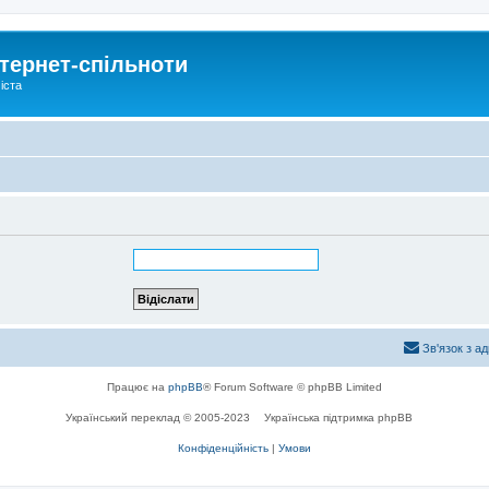
тернет-спільноти
іста
Зв'язок з а
Працює на
phpBB
® Forum Software © phpBB Limited
Український переклад © 2005-2023
Українська підтримка phpBB
Конфіденційність
|
Умови