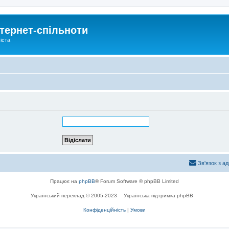
тернет-спільноти
іста
Зв'язок з а
Працює на
phpBB
® Forum Software © phpBB Limited
Український переклад © 2005-2023
Українська підтримка phpBB
Конфіденційність
|
Умови