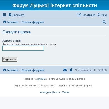
Форум Луцької інтернет-спільноти
Допомога
Реєстрація
Вхід
П
Головна
Список форумів
о
Скинути пароль
ш
у
Адреса e-mail:
Адреса e-mail, вказана вами при реєстрації.
к
Головна
Список форумів
Часовий пояс
UTC+03:00
Працює на
phpBB
® Forum Software © phpBB Limited
Український переклад © 2005-2023
Українська підтримка phpBB
Конфіденційність
|
Умови