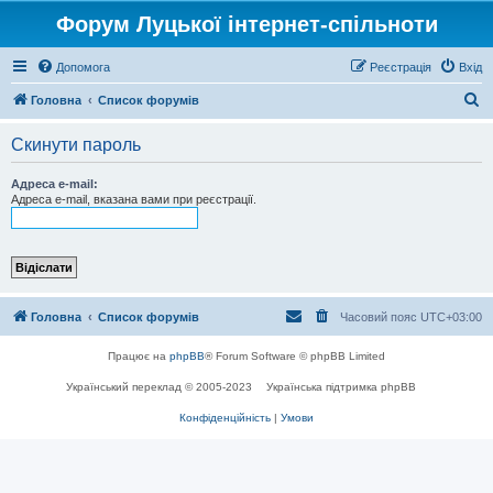
Форум Луцької інтернет-спільноти
Допомога
Реєстрація
Вхід
П
Головна
Список форумів
о
Скинути пароль
ш
у
Адреса e-mail:
Адреса e-mail, вказана вами при реєстрації.
к
Головна
Список форумів
Часовий пояс
UTC+03:00
Працює на
phpBB
® Forum Software © phpBB Limited
Український переклад © 2005-2023
Українська підтримка phpBB
Конфіденційність
|
Умови