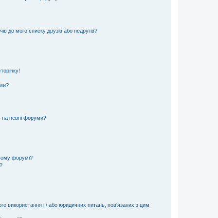
ів до мого списку друзів або недругів?
торінку!
еми?
ь на певні форуми?
ьому форумі?
?
ого використання і / або юридичних питань, пов'язаних з цим