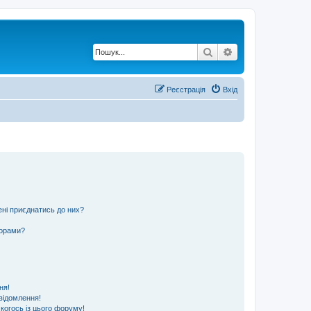
Пошук
Розширений по
Реєстрація
Вхід
ені приєднатись до них?
ьорами?
ня!
відомлення!
 когось із цього форуму!