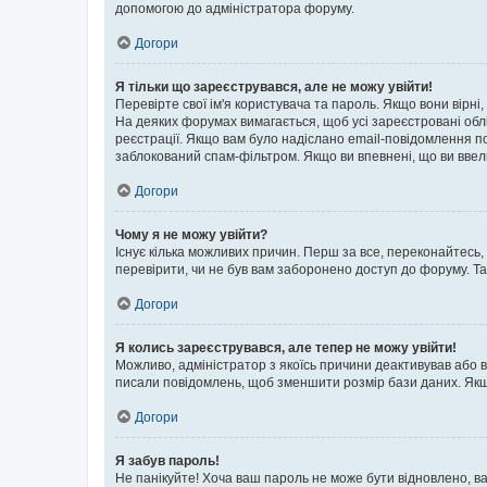
допомогою до адміністратора форуму.
Догори
Я тільки що зареєструвався, але не можу увійти!
Перевірте свої ім'я користувача та пароль. Якщо вони вірні
На деяких форумах вимагається, щоб усі зареєстровані обл
реєстрації. Якщо вам було надіслано email-повідомлення п
заблокований спам-фільтром. Якщо ви впевнені, що ви ввел
Догори
Чому я не можу увійти?
Існує кілька можливих причин. Перш за все, переконайтесь,
перевірити, чи не був вам заборонено доступ до форуму. Т
Догори
Я колись зареєструвався, але тепер не можу увійти!
Можливо, адміністратор з якоїсь причини деактивував або в
писали повідомлень, щоб зменшити розмір бази даних. Якщо
Догори
Я забув пароль!
Не панікуйте! Хоча ваш пароль не може бути відновлено, ва