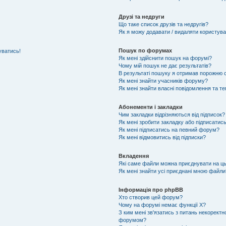
Друзі та недруги
Що таке список друзів та недругів?
Як я можу додавати / видаляти користувач
Пошук по форумах
уватись!
Як мені здійснити пошук на форумі?
Чому мій пошук не дає результатів?
В результаті пошуку я отримав порожню с
Як мені знайти учасників форуму?
Як мені знайти власні повідомлення та т
Абонементи і закладки
Чим закладки відрізняються від підписок?
Як мені зробити закладку або підписатис
Як мені підписатись на певний форум?
Як мені відмовитись від підписки?
Вкладення
Які саме файли можна приєднувати на ц
Як мені знайти усі приєднані мною файли
Інформація про phpBB
Хто створив цей форум?
Чому на форумі немає функції X?
З ким мені зв'язатись з питань некоректн
форумом?