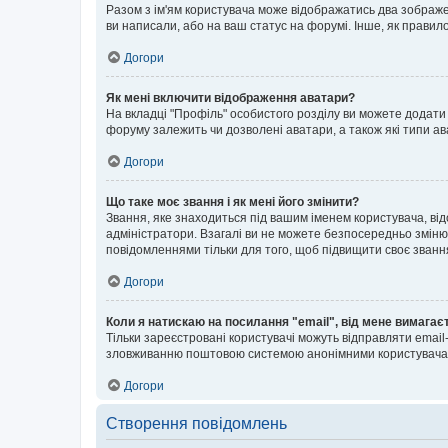
Разом з ім'ям користувача може відображатись два зображенн
ви написали, або на ваш статус на форумі. Інше, як правил
Догори
Як мені включити відображення аватари?
На вкладці "Профіль" особистого розділу ви можете додати 
форуму залежить чи дозволені аватари, а також які типи ав
Догори
Що таке моє звання і як мені його змінити?
Звання, яке знаходиться під вашим іменем користувача, від
адміністратори. Взагалі ви не можете безпосередньо зміню
повідомленнями тільки для того, щоб підвищити своє званн
Догори
Коли я натискаю на посилання "email", від мене вимагає
Тільки зареєстровані користувачі можуть відправляти emai
зловживанню поштовою системою анонімними користувача
Догори
Створення повідомлень