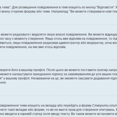
а тема". Для розміщення повідомлення в темі клацніть по кнопці "Відповісти"
і внизу сторінки форуму або теми. Наприклад: "Ви можете створювати нові теми
 можете редагувати і видаляти лише власні повідомлення. Ви можете відреда
о часу з моменту створення. Якщо хтось вже відповів на повідомлення, то під 
е з'явиться, якщо повідомлення редагував адміністратор або модератор, хоча в
ти повідомлення, на яке вже хтось відповів.
творити його в вашому профілі. Після цього ви можете поставити галочку напр
 можете налаштувати приєднання підпису за замовчуванням до усіх ваших пов
я" у вашому профілі. Незважаючи на це, ви зможете скасувати додавання під
ння.
повідомлення теми клацніть на вкладці або перейдіть в форму
Створити опит
чите такої вкладки або форми, то ви не маєте прав для створення опитувань. Вк
о вводити в окремій стрічці поля вводу тексту. Ви також можете встановити кіль