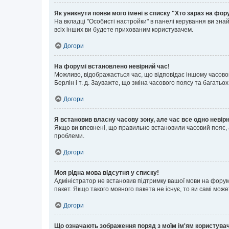
Як уникнути появи мого імені в списку "Хто зараз на фор
На вкладці "Особисті настройки" в панелі керування ви зн
всіх інших ви будете прихованим користувачем.
Догори
На форумі встановлено невірний час!
Можливо, відображається час, що відповідає іншому часовому
Берлін і т. д. Зауважте, що зміна часового поясу та бага
Догори
Я встановив власну часову зону, але час все одно невір
Якщо ви впевнені, що правильно встановили часовий пояс, 
проблеми.
Догори
Моя рідна мова відсутня у списку!
Адміністратор не встановив підтримку вашої мови на форум
пакет. Якщо такого мовного пакета не існує, то ви самі мо
Догори
Що означають зображення поряд з моїм ім'ям користува