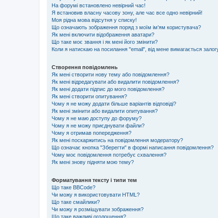
На форумі встановлено невірний час!
Я встановив власну часову зону, але час все одно невірний!
Моя рідна мова відсутня у списку!
Що означають зображення поряд з моїм ім'ям користувача?
Як мені включити відображення аватари?
Що таке моє звання і як мені його змінити?
Коли я натискаю на посилання "email", від мене вимагається залог
Створення повідомлень
Як мені створити нову тему або повідомлення?
Як мені відредагувати або видалити повідомлення?
Як мені додати підпис до мого повідомлення?
Як мені створити опитування?
Чому я не можу додати більше варіантів відповіді?
Як мені змінити або видалити опитування?
Чому я не маю доступу до форуму?
Чому я не можу приєднувати файли?
Чому я отримав попередження?
Як мені поскаржитись на повідомлення модератору?
Що означає кнопка "Зберегти" в формі написання повідомлення?
Чому моє повідомлення потребує схвалення?
Як мені знову підняти мою тему?
Форматування тексту і типи тем
Що таке BBCode?
Чи можу я використовувати HTML?
Що таке смайлики?
Чи можу я розміщувати зображення?
Що таке важливі оголошення?