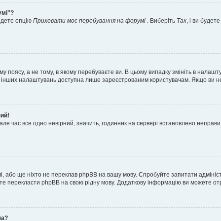
умі"?
айдете опцію
Приховати моє перебування на форумі
. Виберіть
Так
, і ви буде
 поясу, а не тому, в якому перебуваєте ви. В цьому випадку змініть в налашту
тьох інших налаштувань доступна лише зареєстрованим користувачам. Якщо ви н
ний!
але час все одно невірний, значить, годинник на сервері встановлено неправ
і, або ще ніхто не переклав phpBB на вашу мову. Спробуйте запитати адмініс
жете перекласти phpBB на свою рідну мову. Додаткову інформацію ви можете о
ча?