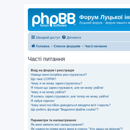
Форум Луцької ін
Луцький форум - форум нашого м
Швидкий доступ
Допомога
Головна
Список форумів
Часті питання
Часті питання
Вхід на форум і реєстрація
Навіщо мені потрібно реєструватися?
Що таке COPPA?
Чому я не можу зареєструватись?
Я тільки що зареєструвався, але не можу увійти!
Чому я не можу увійти?
Я колись зареєструвався, але тепер не можу увійти!
Я забув пароль!
Чому мені постійно доводиться вводити ім’я і пароль?
Що робить функція "Видалити файли cookie"?
Параметри та налаштування
Як мені змінити мої налаштування?
Як уникнути появи мого імені в списку "Хто зараз на форумі"?