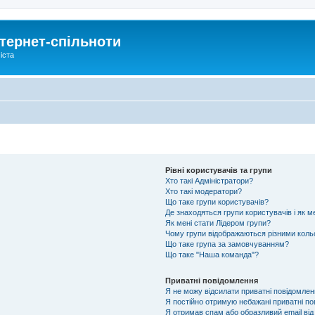
тернет-спільноти
іста
Рівні користувачів та групи
Хто такі Адміністратори?
Хто такі модератори?
Що таке групи користувачів?
Де знаходяться групи користувачів і як м
Як мені стати Лідером групи?
Чому групи відображаються різними кол
Що таке група за замовчуванням?
Що таке "Наша команда"?
Приватні повідомлення
Я не можу відсилати приватні повідомлен
Я постійно отримую небажані приватні по
Я отримав спам або образливий email від