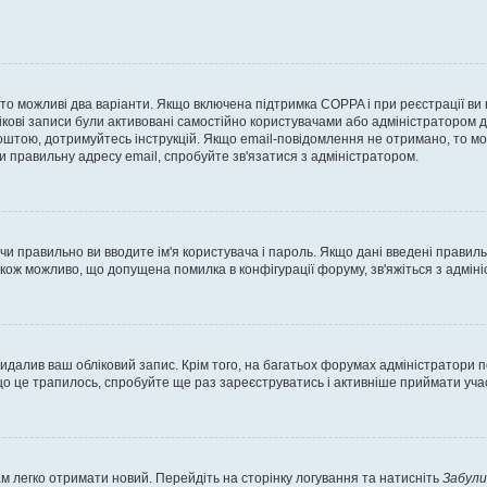
, то можливі два варіанти. Якщо включена підтримка COPPA і при реєстрації ви
ікові записи були активовані самостійно користувачами або адміністратором д
оштою, дотримуйтесь інструкцій. Якщо email-повідомлення не отримано, то м
и правильну адресу email, спробуйте зв'язатися з адміністратором.
 чи правильно ви вводите ім'я користувача і пароль. Якщо дані введені правил
акож можливо, що допущена помилка в конфігурації форуму, зв'яжіться з адмі
идалив ваш обліковий запис. Крім того, на багатьох форумах адміністратори п
 це трапилось, спробуйте ще раз зареєструватись і активніше приймати участ
м легко отримати новий. Перейдіть на сторінку логування та натисніть
Забули