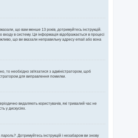
 вказали, що вам менше 13 років, дотримуйтесь інструкцій.
о входу в систему. Ця інформація відображається в процесі
ожливо, що ви вказали неправильну адресу email або вона
ьно, то необхідно зв'язатися з адміністратором, щоб
ністратором для виправлення помилки.
еріодично видаляють користувачів, які тривалий час не
ь у дискусіях.
 пароль?
. Дотримуйтесь інструкцій і незабаром ви знову