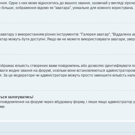
я. Одне з них може відноситись до вашого звання, зазвичай у вигляді зірочок, 
о більше, зображення відомо як "аватара", унікальне для кожного користувача.
аватару з використанням різних інструментів: "Галерея аватар", "Віддалена а
атар можуть бути доступні. Якщо ви не можете використовувати аватари, звер
ображає кількість створених вами повідомлень або дозволяє ідентифікувати п
вати жодне звання на форумі, оскільки вони встановлюються адміністратором
я. За це модератори чи адміністратори можуть просто зменшити кількість нап
ться залогуватись!
l-повідомлення на форумі через вбудовану форму, і лише якщо адміністратор у
ми.