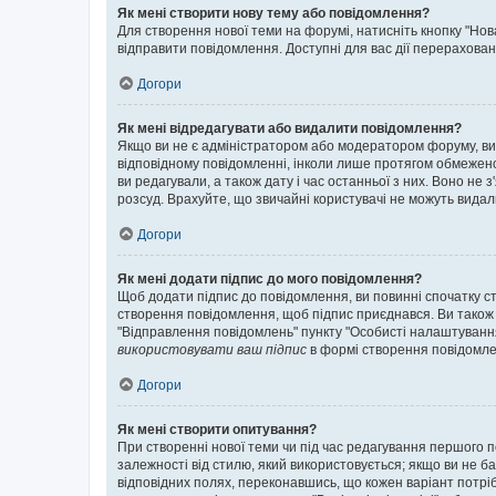
Як мені створити нову тему або повідомлення?
Для створення нової теми на форумі, натисніть кнопку "Нов
відправити повідомлення. Доступні для вас дії перерахован
Догори
Як мені відредагувати або видалити повідомлення?
Якщо ви не є адміністратором або модератором форуму, ви
відповідному повідомленні, інколи лише протягом обмеженог
ви редагували, а також дату і час останньої з них. Воно н
розсуд. Врахуйте, що звичайні користувачі не можуть видали
Догори
Як мені додати підпис до мого повідомлення?
Щоб додати підпис до повідомлення, ви повинні спочатку с
створення повідомлення, щоб підпис приєднався. Ви також
"Відправлення повідомлень" пункту "Особисті налаштуванн
використовувати ваш підпис
в формі створення повідомле
Догори
Як мені створити опитування?
При створенні нової теми чи під час редагування першого 
залежності від стилю, який використовується; якщо ви не ба
відповідних полях, переконавшись, що кожен варіант потрібн