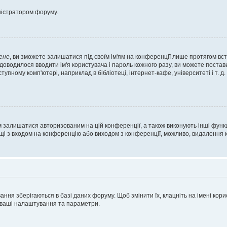
ністратором форуму.
ене
, ви зможете залишатися під своїм ім'ям на конференції лише протягом вст
 доводилося вводити ім'я користувача і пароль кожного разу, ви можете поста
пному комп'ютері, наприклад в бібліотеці, інтернет-кафе, університеті і т. д
м залишатися авторизованим на цій конференції, а також виконують інші функц
ощі з входом на конференцію або виходом з конференції, можливо, видалення к
ня зберігаються в базі даних форуму. Щоб змінити їх, клацніть на імені корист
і ваші налаштування та параметри.