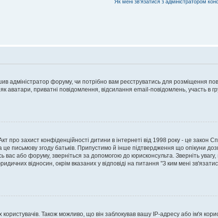
Як мені зв'язатися з адміністратором кон
рішив адміністратор форуму, чи потрібно вам реєструватись для розміщення пов
 як аватари, приватні повідомлення, відсилання email-повідомлень, участь в груп
о Акт про захист конфіденційності дитини в інтернеті від 1998 року - це закон 
а це письмову згоду батьків. Припустимо й інше підтвердження що опікуни дозв
сь вас або форуму, зверніться за допомогою до юрисконсульта. Зверніть увагу,
ридичних відносин, окрім вказаних у відповіді на питання "З ким мені зв'язати
ористувачів. Також можливо, що він заблокував вашу IP-адресу або ім'я корис