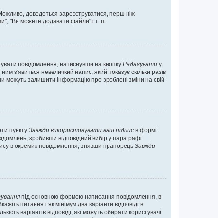
. Можливо, доведеться зареєструватися, перш ніж
", "Ви можете додавати файли" і т. п.
гувати повідомлення, натиснувши на кнопку
Редагувати
у
ним з'явиться невеличкий напис, який показує скільки разів
они можуть залишити інформацію про зроблені зміни на свій
оти пункту
Завжди використовувати ваш підпис
в формі
ідомлень, зробивши відповідний вибір у параграфі
пису в окремих повідомлення, знявши прапорець
Завжди
ування
під основною формою написання повідомлення, в
ажіть питання і як мінімум два варіанти відповіді в
кість варіантів відповіді, які можуть обирати користувачі