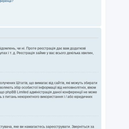
ференції?
ідомлень, чи ні. Проте реєстрація дає вам додаткові
ах і т. д. Реєстрація займе у вас всього декілька хвилин,
Сполучених Штатів, що вимагає від сайтів, які можуть збирати
оляють збір особистої інформації від неповнолітніх, віком
 що phpBB Limited адміністрація даної конференції не може
сь з питань некоректного використання і / або юридичних
тувача, яке ви намагаєтесь зареєструвати. Зверніться за