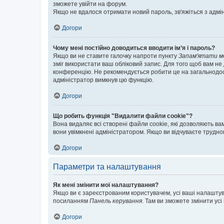
зможете увійти на форум.
Якщо не вдалося отримати новий пароль, зв'яжіться з адмі
Догори
Чому мені постійно доводиться вводити ім’я і пароль?
Якщо ви не ставите галочку напроти пункту
Запам'ятати м
зміг використати ваш обліковий запис. Для того щоб вам не
конференцію. Не рекомендується робити це на загальнодосту
адміністратор вимкнув цю функцію.
Догори
Що робить функція "Видалити файли cookie"?
Вона видаляє всі створені файли cookie, які дозволяють ва
вони увімкнені адміністратором. Якщо ви відчуваєте трудн
Догори
Параметри та налаштування
Як мені змінити мої налаштування?
Якщо ви є зареєстрованим користувачем, усі ваші налаштуван
посиланням
Панель керування
. Там ви зможете змінити ус
Догори