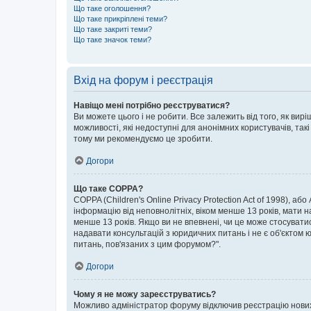
Що таке оголошення?
Що таке прикріплені теми?
Що таке закриті теми?
Що таке значок теми?
Вхід на форум і реєстрація
Навіщо мені потрібно реєструватися?
Ви можете цього і не робити. Все залежить від того, як ви
можливості, які недоступні для анонімних користувачів, такі
тому ми рекомендуємо це зробити.
Догори
Що таке COPPA?
COPPA (Children's Online Privacy Protection Act of 1998), аб
інформацію від неповнолітніх, віком менше 13 років, мати н
менше 13 років. Якщо ви не впевнені, чи це може стосувати
надавати консультацій з юридичних питань і не є об'єктом ю
питань, пов'язаних з цим форумом?".
Догори
Чому я не можу зареєструватись?
Можливо адміністратор форуму відключив реєстрацію нових к