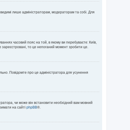
те видимі лише адміністраторам, модераторам та собі. Для
ваннях часовий пояс на той, в якому ви перебуваєте: Київ,
е зареєстровані, то це непоганий момент зробити це.
ильно. Повідомте про це адміністратора для усунення
тратора, чи може він встановити необхідний вам мовний
тримати на сайті
phpBB
®.