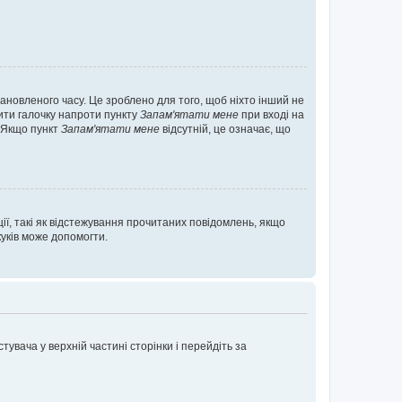
ановленого часу. Це зроблено для того, щоб ніхто інший не
вити галочку напроти пункту
Запам'ятати мене
при вході на
. Якщо пункт
Запам'ятати мене
відсутній, це означає, що
ії, такі як відстежування прочитаних повідомлень, якщо
уків може допомогти.
увача у верхній частині сторінки і перейдіть за