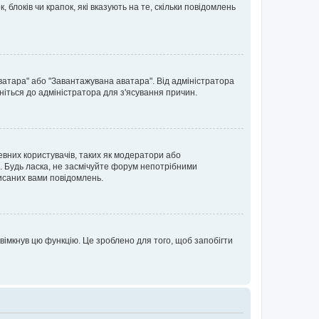
блоків чи крапок, які вказують на те, скільки повідомлень
ватара" або "Завантажувана аватара". Від адміністратора
ніться до адміністратора для з'ясування причин.
евних користувачів, таких як модератори або
. Будь ласка, не засмічуйте форум непотрібними
исаних вами повідомлень.
вімкнув цю функцію. Це зроблено для того, щоб запобігти