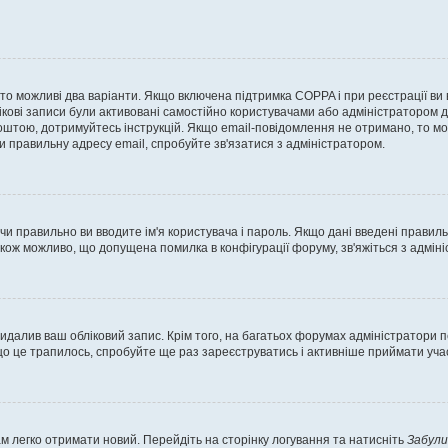
, то можливі два варіанти. Якщо включена підтримка COPPA і при реєстрації ви
ікові записи були активовані самостійно користувачами або адміністратором д
оштою, дотримуйтесь інструкцій. Якщо email-повідомлення не отримано, то м
и правильну адресу email, спробуйте зв'язатися з адміністратором.
 чи правильно ви вводите ім'я користувача і пароль. Якщо дані введені правил
акож можливо, що допущена помилка в конфігурації форуму, зв'яжіться з адмі
идалив ваш обліковий запис. Крім того, на багатьох форумах адміністратори п
 це трапилось, спробуйте ще раз зареєструватись і активніше приймати участ
м легко отримати новий. Перейдіть на сторінку логування та натисніть
Забули