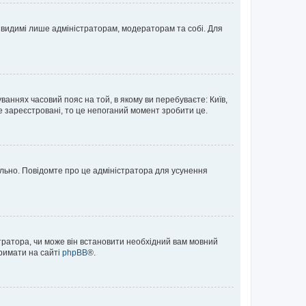
те видимі лише адміністраторам, модераторам та собі. Для
ваннях часовий пояс на той, в якому ви перебуваєте: Київ,
е зареєстровані, то це непоганий момент зробити це.
ильно. Повідомте про це адміністратора для усунення
тратора, чи може він встановити необхідний вам мовний
тримати на сайті
phpBB
®.