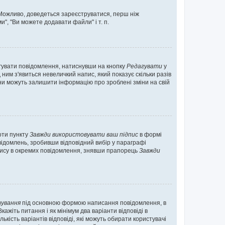
. Можливо, доведеться зареєструватися, перш ніж
", "Ви можете додавати файли" і т. п.
гувати повідомлення, натиснувши на кнопку
Редагувати
у
ним з'явиться невеличкий напис, який показує скільки разів
они можуть залишити інформацію про зроблені зміни на свій
оти пункту
Завжди використовувати ваш підпис
в формі
ідомлень, зробивши відповідний вибір у параграфі
пису в окремих повідомлення, знявши прапорець
Завжди
ування
під основною формою написання повідомлення, в
ажіть питання і як мінімум два варіанти відповіді в
кість варіантів відповіді, які можуть обирати користувачі