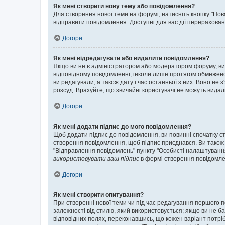
Як мені створити нову тему або повідомлення?
Для створення нової теми на форумі, натисніть кнопку "Нов
відправити повідомлення. Доступні для вас дії перерахован
Догори
Як мені відредагувати або видалити повідомлення?
Якщо ви не є адміністратором або модератором форуму, ви
відповідному повідомленні, інколи лише протягом обмеженог
ви редагували, а також дату і час останньої з них. Воно н
розсуд. Врахуйте, що звичайні користувачі не можуть видали
Догори
Як мені додати підпис до мого повідомлення?
Щоб додати підпис до повідомлення, ви повинні спочатку с
створення повідомлення, щоб підпис приєднався. Ви також
"Відправлення повідомлень" пункту "Особисті налаштуванн
використовувати ваш підпис
в формі створення повідомле
Догори
Як мені створити опитування?
При створенні нової теми чи під час редагування першого 
залежності від стилю, який використовується; якщо ви не ба
відповідних полях, переконавшись, що кожен варіант потрібн