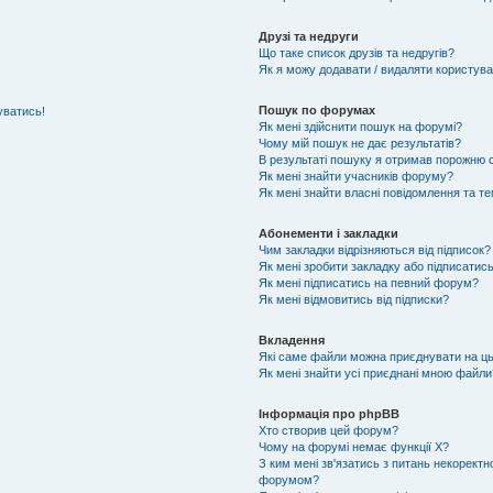
Друзі та недруги
Що таке список друзів та недругів?
Як я можу додавати / видаляти користувач
Пошук по форумах
уватись!
Як мені здійснити пошук на форумі?
Чому мій пошук не дає результатів?
В результаті пошуку я отримав порожню с
Як мені знайти учасників форуму?
Як мені знайти власні повідомлення та т
Абонементи і закладки
Чим закладки відрізняються від підписок?
Як мені зробити закладку або підписатис
Як мені підписатись на певний форум?
Як мені відмовитись від підписки?
Вкладення
Які саме файли можна приєднувати на ц
Як мені знайти усі приєднані мною файли
Інформація про phpBB
Хто створив цей форум?
Чому на форумі немає функції X?
З ким мені зв'язатись з питань некоректн
форумом?