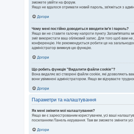
зможете увійти на форум.
Якщо не вдалося отримати новий пароль, зв'яжіться з адмі
Догори
Чому мені постійно доводиться вводити ім’я і пароль?
Якщо ви не ставите галочку напроти пункту
Запам'ятати м
зміг використати ваш обліковий запис. Для того щоб вам не
конференцію. Не рекомендується робити це на загальнодосту
адміністратор вимкнув цю функцію.
Догори
Що робить функція "Видалити файли cookie"?
Вона видаляє всі створені файли cookie, які дозволяють ва
вони увімкнені адміністратором. Якщо ви відчуваєте трудн
Догори
Параметри та налаштування
Як мені змінити мої налаштування?
Якщо ви є зареєстрованим користувачем, усі ваші налаштуван
посиланням
Панель керування
. Там ви зможете змінити ус
Догори