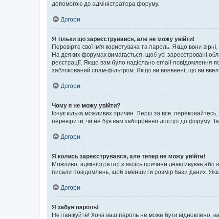
допомогою до адміністратора форуму.
Догори
Я тільки що зареєструвався, але не можу увійти!
Перевірте свої ім'я користувача та пароль. Якщо вони вірні
На деяких форумах вимагається, щоб усі зареєстровані обл
реєстрації. Якщо вам було надіслано email-повідомлення п
заблокований спам-фільтром. Якщо ви впевнені, що ви ввел
Догори
Чому я не можу увійти?
Існує кілька можливих причин. Перш за все, переконайтесь,
перевірити, чи не був вам заборонено доступ до форуму. Т
Догори
Я колись зареєструвався, але тепер не можу увійти!
Можливо, адміністратор з якоїсь причини деактивував або в
писали повідомлень, щоб зменшити розмір бази даних. Якщо
Догори
Я забув пароль!
Не панікуйте! Хоча ваш пароль не може бути відновлено, ва