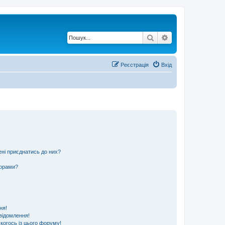
Пошук
Розширений по
Реєстрація
Вхід
ені приєднатись до них?
ьорами?
ня!
відомлення!
 когось із цього форуму!