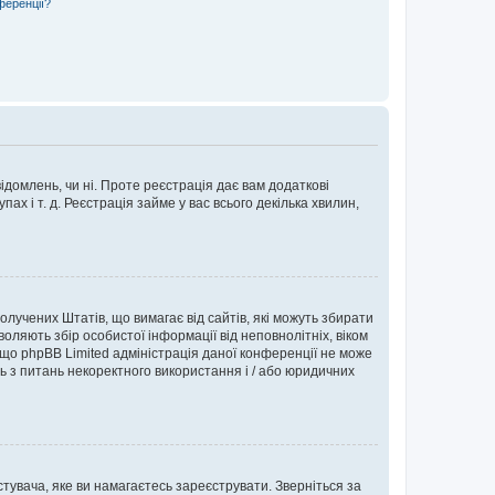
ференції?
ідомлень, чи ні. Проте реєстрація дає вам додаткові
ах і т. д. Реєстрація займе у вас всього декілька хвилин,
Сполучених Штатів, що вимагає від сайтів, які можуть збирати
оляють збір особистої інформації від неповнолітніх, віком
 що phpBB Limited адміністрація даної конференції не може
сь з питань некоректного використання і / або юридичних
тувача, яке ви намагаєтесь зареєструвати. Зверніться за