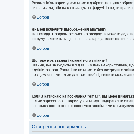
Разом з ім'ям користувача може відображатись два зображенн
ви написали, або на ваш статус на форумі. Інше, як правил
Догори
Як мені включити відображення аватари?
На вкладці "Профіль" особистого розділу ви можете додати 
форуму залежить чи дозволені аватари, а також які типи ав
Догори
Що таке моє звання і як мені його змінити?
Звання, яке знаходиться під вашим іменем користувача, від
адміністратори. Взагалі ви не можете безпосередньо зміню
повідомленнями тільки для того, щоб підвищити своє званн
Догори
Коли я натискаю на посилання "email", від мене вимагає
Тільки зареєстровані користувачі можуть відправляти emai
зловживанню поштовою системою анонімними користувача
Догори
Створення повідомлень