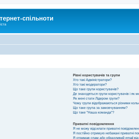
тернет-спільноти
іста
Рівні користувачів та групи
Хто такі Адміністратори?
Хто такі модератори?
Що таке групи користувачів?
Де знаходяться групи користувачів і як м
Як мені стати Лідером групи?
Чому групи відображаються різними кол
Що таке група за замовчуванням?
Що таке "Наша команда"?
Приватні повідомлення
Я не можу відсилати приватні повідомлен
Я постійно отримую небажані приватні по
Я отримав спам або образливий email від