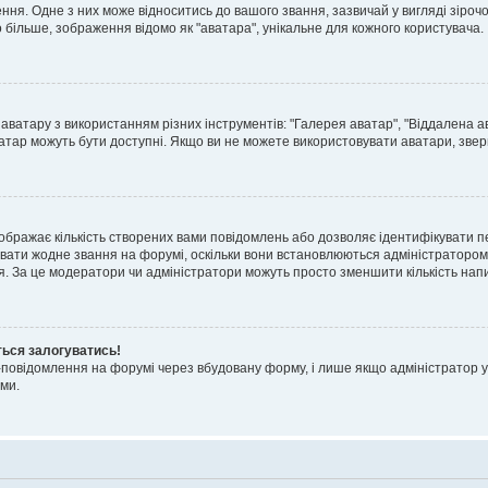
я. Одне з них може відноситись до вашого звання, зазвичай у вигляді зірочок, 
о більше, зображення відомо як "аватара", унікальне для кожного користувача.
аватару з використанням різних інструментів: "Галерея аватар", "Віддалена а
атар можуть бути доступні. Якщо ви не можете використовувати аватари, звер
ображає кількість створених вами повідомлень або дозволяє ідентифікувати п
вати жодне звання на форумі, оскільки вони встановлюються адміністратором
я. За це модератори чи адміністратори можуть просто зменшити кількість нап
ться залогуватись!
l-повідомлення на форумі через вбудовану форму, і лише якщо адміністратор у
ми.