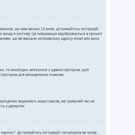
 вказали, що вам менше 13 років, дотримуйтесь інструкцій.
о входу в систему. Ця інформація відображається в процесі
ожливо, що ви вказали неправильну адресу email або вона
ьно, то необхідно зв'язатися з адміністратором, щоб
ністратором для виправлення помилки.
еріодично видаляють користувачів, які тривалий час не
ь у дискусіях.
 пароль?
. Дотримуйтесь інструкцій і незабаром ви знову