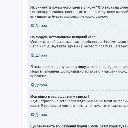
Як уникнути появи мого імені в списку "Хто зараз на фор
На вкладці "Особисті настройки" в панелі керування ви зн
всіх інших ви будете прихованим користувачем.
Догори
На форумі встановлено невірний час!
Можливо, відображається час, що відповідає іншому часовому
Берлін і т. д. Зауважте, що зміна часового поясу та бага
Догори
Я встановив власну часову зону, але час все одно невір
Якщо ви впевнені, що правильно встановили часовий пояс, 
проблеми.
Догори
Моя рідна мова відсутня у списку!
Адміністратор не встановив підтримку вашої мови на форум
пакет. Якщо такого мовного пакета не існує, то ви самі мо
Догори
Що означають зображення поряд з моїм ім'ям користува