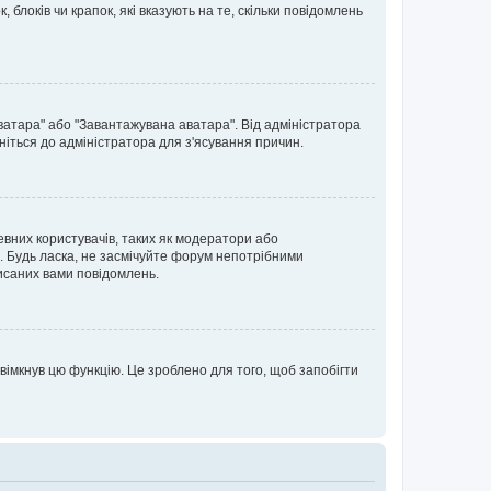
блоків чи крапок, які вказують на те, скільки повідомлень
ватара" або "Завантажувана аватара". Від адміністратора
ніться до адміністратора для з'ясування причин.
евних користувачів, таких як модератори або
. Будь ласка, не засмічуйте форум непотрібними
исаних вами повідомлень.
вімкнув цю функцію. Це зроблено для того, щоб запобігти