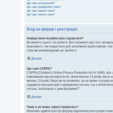
Що таке оголошення?
Що таке прикріплені теми?
Що таке закриті теми?
Що таке значок теми?
Вхід на форум і реєстрація
Навіщо мені потрібно реєструватися?
Ви можете цього і не робити. Все залежить від того, як ви
можливості, які недоступні для анонімних користувачів, такі
тому ми рекомендуємо це зробити.
Догори
Що таке COPPA?
COPPA (Children's Online Privacy Protection Act of 1998), аб
інформацію від неповнолітніх, віком менше 13 років, мати н
менше 13 років. Якщо ви не впевнені, чи це може стосувати
надавати консультацій з юридичних питань і не є об'єктом ю
питань, пов'язаних з цим форумом?".
Догори
Чому я не можу зареєструватись?
Можливо адміністратор форуму відключив реєстрацію нових к