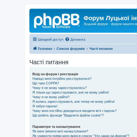
Форум Луцької ін
Луцький форум - форум нашого м
Швидкий доступ
Допомога
Головна
Список форумів
Часті питання
Часті питання
Вхід на форум і реєстрація
Навіщо мені потрібно реєструватися?
Що таке COPPA?
Чому я не можу зареєструватись?
Я тільки що зареєструвався, але не можу увійти!
Чому я не можу увійти?
Я колись зареєструвався, але тепер не можу увійти!
Я забув пароль!
Чому мені постійно доводиться вводити ім’я і пароль?
Що робить функція "Видалити файли cookie"?
Параметри та налаштування
Як мені змінити мої налаштування?
Як уникнути появи мого імені в списку "Хто зараз на форумі"?