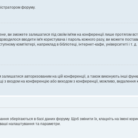
ністратором форуму.
ене
, ви зможете залишатися під своїм ім'ям на конференції лише протягом вст
 доводилося вводити ім'я користувача і пароль кожного разу, ви можете поста
пному комп'ютері, наприклад в бібліотеці, інтернет-кафе, університеті і т. д
м залишатися авторизованим на цій конференції, а також виконують інші функц
ощі з входом на конференцію або виходом з конференції, можливо, видалення к
ня зберігаються в базі даних форуму. Щоб змінити їх, клацніть на імені корист
і ваші налаштування та параметри.