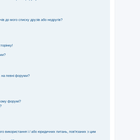
ів до мого списку друзів або недругів?
торінку!
еми?
ь на певні форуми?
ьому форумі?
?
ого використання і / або юридичних питань, пов'язаних з цим