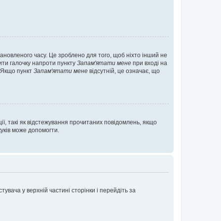
ановленого часу. Це зроблено для того, щоб ніхто інший не
вити галочку напроти пункту
Запам'ятати мене
при вході на
. Якщо пункт
Запам'ятати мене
відсутній, це означає, що
ії, такі як відстежування прочитаних повідомлень, якщо
уків може допомогти.
увача у верхній частині сторінки і перейдіть за