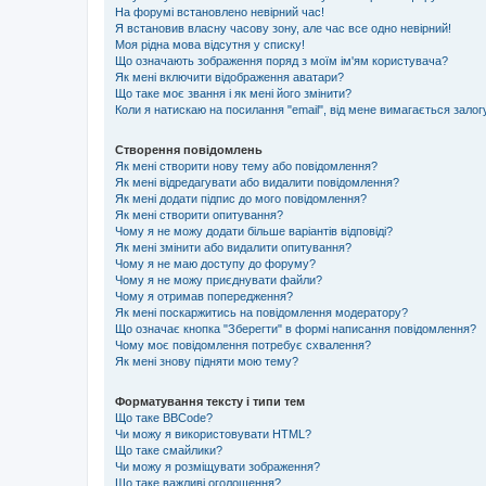
На форумі встановлено невірний час!
Я встановив власну часову зону, але час все одно невірний!
Моя рідна мова відсутня у списку!
Що означають зображення поряд з моїм ім'ям користувача?
Як мені включити відображення аватари?
Що таке моє звання і як мені його змінити?
Коли я натискаю на посилання "email", від мене вимагається залог
Створення повідомлень
Як мені створити нову тему або повідомлення?
Як мені відредагувати або видалити повідомлення?
Як мені додати підпис до мого повідомлення?
Як мені створити опитування?
Чому я не можу додати більше варіантів відповіді?
Як мені змінити або видалити опитування?
Чому я не маю доступу до форуму?
Чому я не можу приєднувати файли?
Чому я отримав попередження?
Як мені поскаржитись на повідомлення модератору?
Що означає кнопка "Зберегти" в формі написання повідомлення?
Чому моє повідомлення потребує схвалення?
Як мені знову підняти мою тему?
Форматування тексту і типи тем
Що таке BBCode?
Чи можу я використовувати HTML?
Що таке смайлики?
Чи можу я розміщувати зображення?
Що таке важливі оголошення?