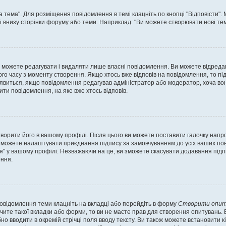
а тема". Для розміщення повідомлення в темі клацніть по кнопці "Відповісти"
і внизу сторінки форуму або теми. Наприклад: "Ви можете створювати нові теми
 можете редагувати і видаляти лише власні повідомлення. Ви можете відреда
о часу з моменту створення. Якщо хтось вже відповів на повідомлення, то під 
е з'явиться, якщо повідомлення редагував адміністратор або модератор, хоча в
ти повідомлення, на яке вже хтось відповів.
творити його в вашому профілі. Після цього ви можете поставити галочку напр
 можете налаштувати приєднання підпису за замовчуванням до усіх ваших пов
я" у вашому профілі. Незважаючи на це, ви зможете скасувати додавання під
ння.
повідомлення теми клацніть на вкладці або перейдіть в форму
Створити опит
чите такої вкладки або форми, то ви не маєте прав для створення опитувань. Вк
о вводити в окремій стрічці поля вводу тексту. Ви також можете встановити кіль