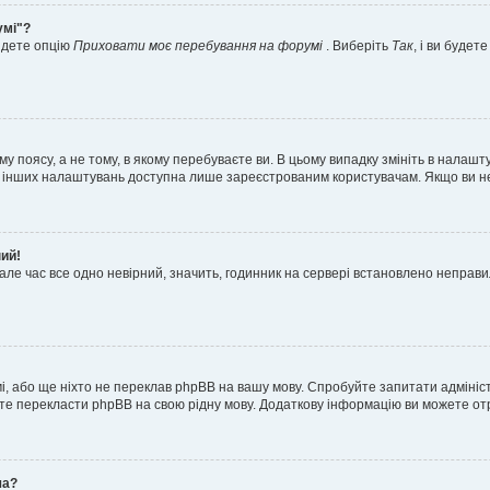
умі"?
айдете опцію
Приховати моє перебування на форумі
. Виберіть
Так
, і ви буде
 поясу, а не тому, в якому перебуваєте ви. В цьому випадку змініть в налашту
тьох інших налаштувань доступна лише зареєстрованим користувачам. Якщо ви н
ний!
але час все одно невірний, значить, годинник на сервері встановлено неправ
і, або ще ніхто не переклав phpBB на вашу мову. Спробуйте запитати адмініс
жете перекласти phpBB на свою рідну мову. Додаткову інформацію ви можете о
ча?