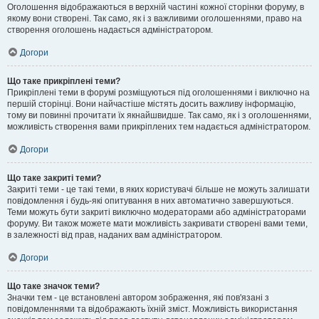
Оголошення відображаються в верхній частині кожної сторінки форуму, в
якому вони створені. Так само, як і з важливими оголошеннями, право на
створення оголошень надається адміністратором.
Догори
Що таке прикріплені теми?
Прикріплені теми в форумі розміщуються під оголошеннями і виключно на
першій сторінці. Вони найчастіше містять досить важливу інформацію,
тому ви повинні прочитати їх якнайшвидше. Так само, як і з оголошеннями,
можливість створення вами прикріплених тем надається адміністратором.
Догори
Що таке закриті теми?
Закриті теми - це такі теми, в яких користувачі більше не можуть залишати
повідомлення і будь-які опитування в них автоматично завершуються.
Теми можуть бути закриті виключно модераторами або адміністраторами
форуму. Ви також можете мати можливість закривати створені вами теми,
в залежності від прав, наданих вам адміністратором.
Догори
Що таке значок теми?
Значки тем - це встановлені автором зображення, які пов'язані з
повідомленнями та відображають їхній зміст. Можливість використання