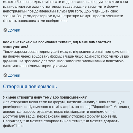
можете безпосередньо змінювати жодне звання на форумі, оскільки вони
встановлюються адміністратором. Будь ласка, не засмічуйте форум
непотрібними повідомленнями тільки для того, щоб підвищити своє
звання. За це модератори чи адміністратори можуть просто зменшити
кількість написаних вами повідомлень.
Догори
Коли я натискаю на посилання "email", від мене вимагається
залогуватись!
Тільки зареєстровані користувачі можуть відправляти email-повідомлення
на форумі через вбудовану форму, і лише якщо адміністратор увімкнув цю
функцію. Це зроблено для того, щоб запобігти зловживанню поштовою
системою анонімними користувачами.
Догори
Створення повідомлень
Як мені створити нову тему або повідомлення?
Для створення нової теми на форумі, натисніть кнопку "Нова тема". Для
розміщення повідомлення в темі клацніть по кнопці "Відповісти". Можливо,
доведеться зареєструватися, перш ніж відправити повідомлення.
Доступні для вас дії перераховані внизу сторінки форуму або теми.
Наприклад: "Ви можете створювати нові теми", "Ви можете додавати
файли" і т. п.