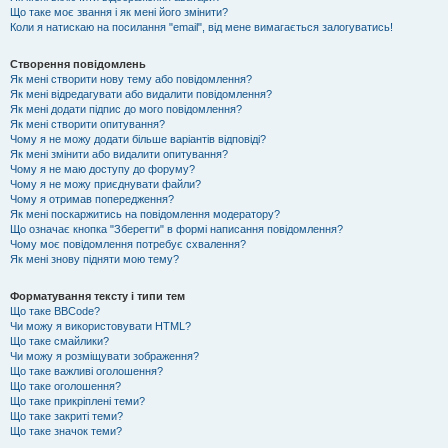
Що таке моє звання і як мені його змінити?
Коли я натискаю на посилання "email", від мене вимагається залогуватись!
Створення повідомлень
Як мені створити нову тему або повідомлення?
Як мені відредагувати або видалити повідомлення?
Як мені додати підпис до мого повідомлення?
Як мені створити опитування?
Чому я не можу додати більше варіантів відповіді?
Як мені змінити або видалити опитування?
Чому я не маю доступу до форуму?
Чому я не можу приєднувати файли?
Чому я отримав попередження?
Як мені поскаржитись на повідомлення модератору?
Що означає кнопка "Зберегти" в формі написання повідомлення?
Чому моє повідомлення потребує схвалення?
Як мені знову підняти мою тему?
Форматування тексту і типи тем
Що таке BBCode?
Чи можу я використовувати HTML?
Що таке смайлики?
Чи можу я розміщувати зображення?
Що таке важливі оголошення?
Що таке оголошення?
Що таке прикріплені теми?
Що таке закриті теми?
Що таке значок теми?