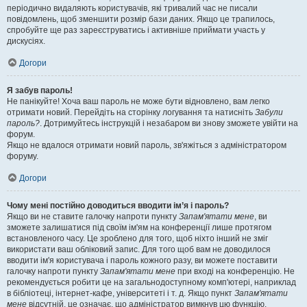
періодично видаляють користувачів, які тривалий час не писали
повідомлень, щоб зменшити розмір бази даних. Якщо це трапилось,
спробуйте ще раз зареєструватись і активніше приймати участь у
дискусіях.
Догори
Я забув пароль!
Не панікуйте! Хоча ваш пароль не може бути відновлено, вам легко
отримати новий. Перейдіть на сторінку логування та натисніть
Забули
пароль?
. Дотримуйтесь інструкцій і незабаром ви знову зможете увійти на
форум.
Якщо не вдалося отримати новий пароль, зв'яжіться з адміністратором
форуму.
Догори
Чому мені постійно доводиться вводити ім’я і пароль?
Якщо ви не ставите галочку напроти пункту
Запам'ятати мене
, ви
зможете залишатися під своїм ім'ям на конференції лише протягом
встановленого часу. Це зроблено для того, щоб ніхто інший не зміг
використати ваш обліковий запис. Для того щоб вам не доводилося
вводити ім'я користувача і пароль кожного разу, ви можете поставити
галочку напроти пункту
Запам'ятати мене
при вході на конференцію. Не
рекомендується робити це на загальнодоступному комп'ютері, наприклад
в бібліотеці, інтернет-кафе, університеті і т. д. Якщо пункт
Запам'ятати
мене
відсутній, це означає, що адміністратор вимкнув цю функцію.