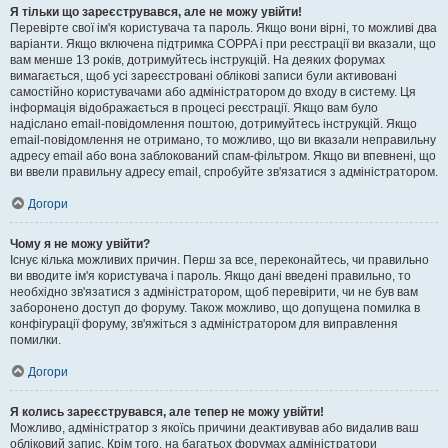
Я тільки що зареєструвався, але не можу увійти!
Перевірте свої ім'я користувача та пароль. Якщо вони вірні, то можливі два
варіанти. Якщо включена підтримка COPPA і при реєстрації ви вказали, що
вам менше 13 років, дотримуйтесь інструкцій. На деяких форумах
вимагається, щоб усі зареєстровані облікові записи були активовані
самостійно користувачами або адміністратором до входу в систему. Ця
інформація відображається в процесі реєстрації. Якщо вам було
надіслано email-повідомлення поштою, дотримуйтесь інструкцій. Якщо
email-повідомлення не отримано, то можливо, що ви вказали неправильну
адресу email або вона заблокований спам-фільтром. Якщо ви впевнені, що
ви ввели правильну адресу email, спробуйте зв'язатися з адміністратором.
Догори
Чому я не можу увійти?
Існує кілька можливих причин. Перш за все, переконайтесь, чи правильно
ви вводите ім'я користувача і пароль. Якщо дані введені правильно, то
необхідно зв'язатися з адміністратором, щоб перевірити, чи не був вам
заборонено доступ до форуму. Також можливо, що допущена помилка в
конфігурації форуму, зв'яжіться з адміністратором для виправлення
помилки.
Догори
Я колись зареєструвався, але тепер не можу увійти!
Можливо, адміністратор з якоїсь причини деактивував або видалив ваш
обліковий запис. Крім того, на багатьох форумах адміністратори