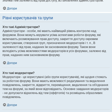
значків тем залежить від прав доступу, встановлених адміністратором.
Догори
Рівні користувачів та групи
Хто такі Адміністратори?
Адміністратори - особи, які мають найвищий рівень контролю над
форумом. Вони можуть керувати усіма аспектами роботи форуму, які
включають розмежування прав доступу, закриття доступу окремим
користувачам, створення груп, призначення модераторів і т. п., В
залежності від прав, наданих їм засновником форуму. Також вони
володіють усіма можливостями модераторів в усіх форумах, залежно від
прав, наданих ним засновником форуму.
Догори
Хто такі модератори?
Модератори - це користувачі (або групи користувачів), які щодня стежать
за роботою форуму. Вони мають можливості редагування та видалення
повідомлень, закриття, відкриття, переміщення, видалення та об'єднання
тем на форумі, за який вони відповідають. Основне завдання модераторів
- не допускати відхилень від тем (оффтопік) та розміщень образливих
повідомлень.
Догори