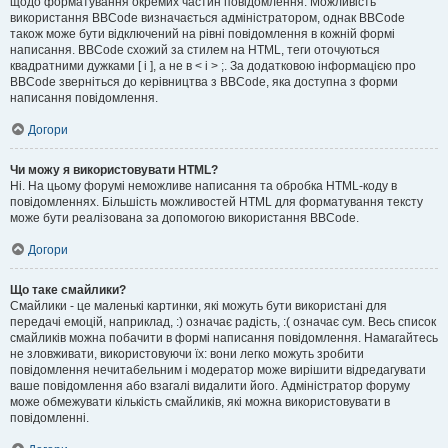
щодо форматування окремих частин повідомлення. Можливість
використання BBCode визначається адміністратором, однак BBCode
також може бути відключений на рівні повідомлення в кожній формі
написання. BBCode схожий за стилем на HTML, теги оточуються
квадратними дужками [ і ], а не в < і > ;. За додатковою інформацією про
BBCode зверніться до керівництва з BBCode, яка доступна з форми
написання повідомлення.
Догори
Чи можу я використовувати HTML?
Ні. На цьому форумі неможливе написання та обробка HTML-коду в
повідомленнях. Більшість можливостей HTML для форматування тексту
може бути реалізована за допомогою використання BBCode.
Догори
Що таке смайлики?
Смайлики - це маленькі картинки, які можуть бути використані для
передачі емоцій, наприклад, :) означає радість, :( означає сум. Весь список
смайликів можна побачити в формі написання повідомлення. Намагайтесь
не зловживати, використовуючи їх: вони легко можуть зробити
повідомлення нечитабельним і модератор може вирішити відредагувати
ваше повідомлення або взагалі видалити його. Адміністратор форуму
може обмежувати кількість смайликів, які можна використовувати в
повідомленні.