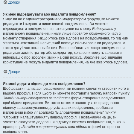
Догори
Як мені відредагувати або видалити повідомлення?
Якщо ви не є адміністратором або модератором форуму, ви можете
редагувати і видаляти лише власні повідомлення. Ви можете
відредагувати повідомлення, натиснувши на кнопку
Редагувати
у
відповідному повідомленні, інколи лише протягом обмеженого часу з
моменту створення. Якщо хтось вже відповів на повідомлення, то під ним
з'явиться невеличкий напис, який показує скільки разів ви редагували, а
також дату і час останньої з них. Воно не з'явиться, якщо повідомлення
редагував адміністратор або модератор, хоча вони можуть залишити
інформацію про зроблені зміни на свій розсуд. Врахуйте, що звичайні
користувачі не можуть видалити повідомлення, на яке вже хтось відповів.
Догори
Як мені додати підпис до мого повідомлення?
Щоб додати підпис до повідомлення, ви повинні спочатку створити його в
вашому профілі. Після цього ви можете поставити галочку напроти пункту
Завжди використовувати ваш підпис
в формі створення повідомлення,
щоб підпис приєднався. Ви також можете налаштувати приєднання
підпису за замовчуванням до усіх ваших повідомлень, зробивши
відповідний вибір у параграфі "Відправлення повідомлень" пункту
"Особисті налаштування" у вашому профілі. Незважаючи на це, ви
зможете скасувати додавання підпису в окремих повідомлення, знявши
прапорець
Завжди використовувати ваш підпис
в формі створення
повідомлення.