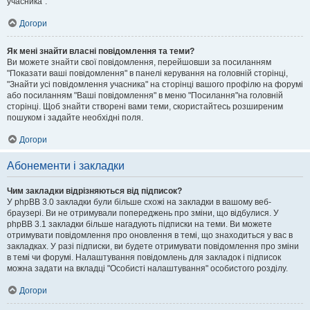
учасника".
Догори
Як мені знайти власні повідомлення та теми?
Ви можете знайти свої повідомлення, перейшовши за посиланням
"Показати ваші повідомлення" в панелі керування на головній сторінці,
"Знайти усі повідомлення учасника" на сторінці вашого профілю на форумі
або посиланням "Ваші повідомлення" в меню "Посилання"на головній
сторінці. Щоб знайти створені вами теми, скористайтесь розширеним
пошуком і задайте необхідні поля.
Догори
Абонементи і закладки
Чим закладки відрізняються від підписок?
У phpBB 3.0 закладки були більше схожі на закладки в вашому веб-
браузері. Ви не отримували попереджень про зміни, що відбулися. У
phpBB 3.1 закладки більше нагадують підписки на теми. Ви можете
отримувати повідомлення про оновлення в темі, що знаходиться у вас в
закладках. У разі підписки, ви будете отримувати повідомлення про зміни
в темі чи форумі. Налаштування повідомлень для закладок і підписок
можна задати на вкладці "Особисті налаштування" особистого розділу.
Догори