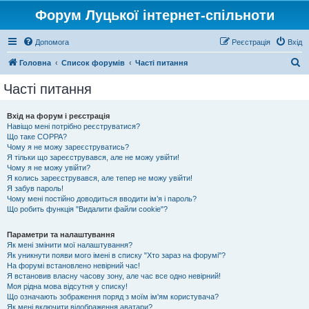
Форум Луцької інтернет-спільноти
Допомога
Реєстрація
Вхід
П
Головна
Список форумів
Часті питання
о
Часті питання
ш
у
Вхід на форум і реєстрація
Навіщо мені потрібно реєструватися?
к
Що таке COPPA?
Чому я не можу зареєструватись?
Я тільки що зареєструвався, але не можу увійти!
Чому я не можу увійти?
Я колись зареєструвався, але тепер не можу увійти!
Я забув пароль!
Чому мені постійно доводиться вводити ім’я і пароль?
Що робить функція "Видалити файли cookie"?
Параметри та налаштування
Як мені змінити мої налаштування?
Як уникнути появи мого імені в списку "Хто зараз на форумі"?
На форумі встановлено невірний час!
Я встановив власну часову зону, але час все одно невірний!
Моя рідна мова відсутня у списку!
Що означають зображення поряд з моїм ім'ям користувача?
Як мені включити відображення аватари?