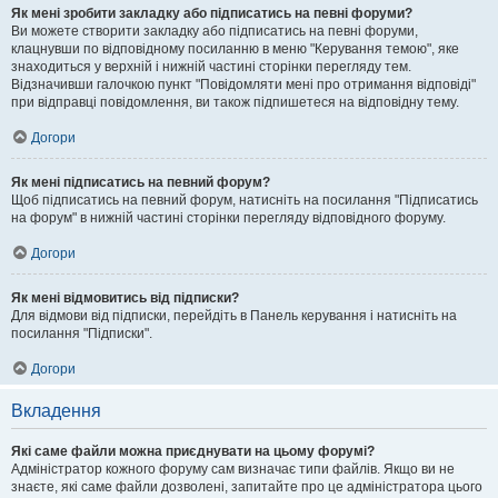
Як мені зробити закладку або підписатись на певні форуми?
Ви можете створити закладку або підписатись на певні форуми,
клацнувши по відповідному посиланню в меню "Керування темою", яке
знаходиться у верхній і нижній частині сторінки перегляду тем.
Відзначивши галочкою пункт "Повідомляти мені про отримання відповіді"
при відправці повідомлення, ви також підпишетеся на відповідну тему.
Догори
Як мені підписатись на певний форум?
Щоб підписатись на певний форум, натисніть на посилання "Підписатись
на форум" в нижній частині сторінки перегляду відповідного форуму.
Догори
Як мені відмовитись від підписки?
Для відмови від підписки, перейдіть в Панель керування і натисніть на
посилання "Підписки".
Догори
Вкладення
Які саме файли можна приєднувати на цьому форумі?
Адміністратор кожного форуму сам визначає типи файлів. Якщо ви не
знаєте, які саме файли дозволені, запитайте про це адміністратора цього