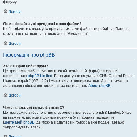
форуму.
Догори
Як мені знайти усі приєднані мною файли?
Щоб побачити список усіх приєднаних вами файлів, перейдіть в Панель
керування і натисніть на посилання "Вкладення".
Догори
Інформація про phpBB
Хто створив цей форум?
Це програмне забезпечення (в своїй незміненій формі) створене і
поширюється
phpBB Limited
. Воно доступне на умовах GNU General Public
Licence, версії 2 (GPL-2.0) і може вільно поширюватися. Для отримання
додаткової інформації перейдіть за посиланням
About phpBB
.
Догори
Чому на форумі немає функції X?
Це програмне забезпечення створене і ліцензоване phpBB Limited. Якщо
ви вважаєте, що якась функція повинна бути додана, відвідайте
Центр ідей phpBB
, де можна віддати свій голос за вже подані ідеї або
запропонувати власні.