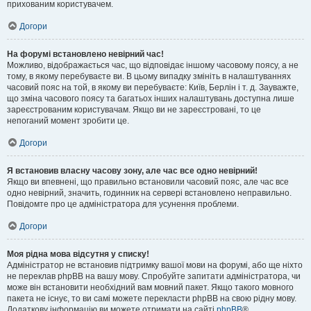
прихованим користувачем.
Догори
На форумі встановлено невірний час!
Можливо, відображається час, що відповідає іншому часовому поясу, а не
тому, в якому перебуваєте ви. В цьому випадку змініть в налаштуваннях
часовий пояс на той, в якому ви перебуваєте: Київ, Берлін і т. д. Зауважте,
що зміна часового поясу та багатьох інших налаштувань доступна лише
зареєстрованим користувачам. Якщо ви не зареєстровані, то це
непоганий момент зробити це.
Догори
Я встановив власну часову зону, але час все одно невірний!
Якщо ви впевнені, що правильно встановили часовий пояс, але час все
одно невірний, значить, годинник на сервері встановлено неправильно.
Повідомте про це адміністратора для усунення проблеми.
Догори
Моя рідна мова відсутня у списку!
Адміністратор не встановив підтримку вашої мови на форумі, або ще ніхто
не переклав phpBB на вашу мову. Спробуйте запитати адміністратора, чи
може він встановити необхідний вам мовний пакет. Якщо такого мовного
пакета не існує, то ви самі можете перекласти phpBB на свою рідну мову.
Додаткову інформацію ви можете отримати на сайті
phpBB
®.