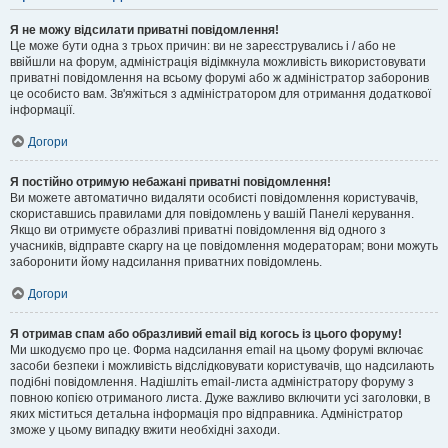
Я не можу відсилати приватні повідомлення!
Це може бути одна з трьох причин: ви не зареєструвались і / або не
ввійшли на форум, адміністрація відімкнула можливість використовувати
приватні повідомлення на всьому форумі або ж адміністратор заборонив
це особисто вам. Зв'яжіться з адміністратором для отримання додаткової
інформації.
Догори
Я постійно отримую небажані приватні повідомлення!
Ви можете автоматично видаляти особисті повідомлення користувачів,
скориставшись правилами для повідомлень у вашій Панелі керування.
Якщо ви отримуєте образливі приватні повідомлення від одного з
учасників, відправте скаргу на це повідомлення модераторам; вони можуть
заборонити йому надсилання приватних повідомлень.
Догори
Я отримав спам або образливий email від когось із цього форуму!
Ми шкодуємо про це. Форма надсилання email на цьому форумі включає
засоби безпеки і можливість відслідковувати користувачів, що надсилають
подібні повідомлення. Надішліть email-листа адміністратору форуму з
повною копією отриманого листа. Дуже важливо включити усі заголовки, в
яких міститься детальна інформація про відправника. Адміністратор
зможе у цьому випадку вжити необхідні заходи.