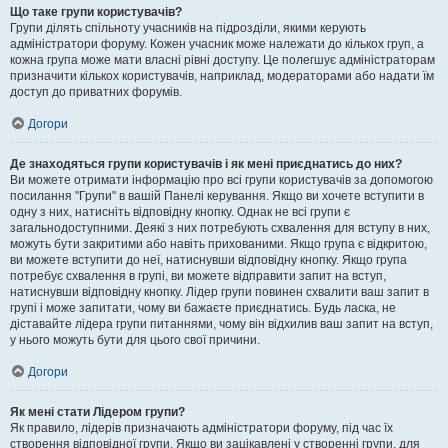
Що таке групи користувачів?
Групи ділять спільноту учасників на підрозділи, якими керують
адміністратори форуму. Кожен учасник може належати до кількох груп, а
кожна група може мати власні рівні доступу. Це полегшує адміністраторам
призначити кількох користувачів, наприклад, модераторами або надати їм
доступ до приватних форумів.
Догори
Де знаходяться групи користувачів і як мені приєднатись до них?
Ви можете отримати інформацію про всі групи користувачів за допомогою
посилання "Групи" в вашій Панелі керування. Якщо ви хочете вступити в
одну з них, натисніть відповідну кнопку. Однак не всі групи є
загальнодоступними. Деякі з них потребують схвалення для вступу в них,
можуть бути закритими або навіть прихованими. Якщо група є відкритою,
ви можете вступити до неї, натиснувши відповідну кнопку. Якщо група
потребує схвалення в групі, ви можете відправити запит на вступ,
натиснувши відповідну кнопку. Лідер групи повинен схвалити ваш запит в
групі і може запитати, чому ви бажаєте приєднатись. Будь ласка, не
діставайте лідера групи питаннями, чому він відхилив ваш запит на вступ,
у нього можуть бути для цього свої причини.
Догори
Як мені стати Лідером групи?
Як правило, лідерів призначають адміністратори форуму, під час їх
створення відповідної групи. Якщо ви зацікавлені у створенні групи, для