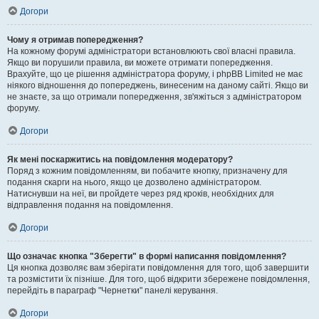
Догори
Чому я отримав попередження?
На кожному форумі адміністратори встановлюють свої власні правила.
Якщо ви порушили правила, ви можете отримати попередження.
Врахуйте, що це рішення адміністратора форуму, і phpBB Limited не має
ніякого відношення до попереджень, винесеним на даному сайті. Якщо ви
не знаєте, за що отримали попередження, зв'яжіться з адміністратором
форуму.
Догори
Як мені поскаржитись на повідомлення модератору?
Поряд з кожним повідомленням, ви побачите кнопку, призначену для
подання скарги на нього, якщо це дозволено адміністратором.
Натиснувши на неї, ви пройдете через ряд кроків, необхідних для
відправлення подання на повідомлення.
Догори
Що означає кнопка "Зберегти" в формі написання повідомлення?
Ця кнопка дозволяє вам зберігати повідомлення для того, щоб завершити
та розмістити їх пізніше. Для того, щоб відкрити збережене повідомлення,
перейдіть в параграф "Чернетки" панелі керування.
Догори