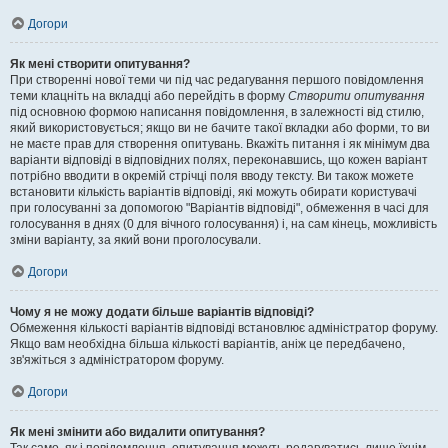
Догори
Як мені створити опитування?
При створенні нової теми чи під час редагування першого повідомлення
теми клацніть на вкладці або перейдіть в форму
Створити опитування
під основною формою написання повідомлення, в залежності від стилю,
який використовується; якщо ви не бачите такої вкладки або форми, то ви
не маєте прав для створення опитувань. Вкажіть питання і як мінімум два
варіанти відповіді в відповідних полях, переконавшись, що кожен варіант
потрібно вводити в окремій стрічці поля вводу тексту. Ви також можете
встановити кількість варіантів відповіді, які можуть обирати користувачі
при голосуванні за допомогою "Варіантів відповіді", обмеження в часі для
голосування в днях (0 для вічного голосування) і, на сам кінець, можливість
зміни варіанту, за який вони проголосували.
Догори
Чому я не можу додати більше варіантів відповіді?
Обмеження кількості варіантів відповіді встановлює адміністратор форуму.
Якщо вам необхідна більша кількості варіантів, аніж це передбачено,
зв'яжіться з адміністратором форуму.
Догори
Як мені змінити або видалити опитування?