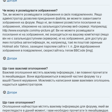
Догори
Чи можу я розміщувати зображення?
Так, ви можете розміщувати зображення в своїх повідомленнях. Якщо
адміністратор дозволив приєднання файлів, ви можете завантажити
зображення на форум. Якщо ні, ви повинні розмістити посилання на
зображення, збережене на загальнодоступному веб-сервері. Наприклад:
http://www.example.com/my-picture.gif. Ви не можете розміщувати
посилання ні на зображення, які знаходяться на вашому комп'ютері (якщо
він не є загальнодоступним сервером), ні на зображення, для доступу до
яких потрібна автентифікація, як, наприклад, такі як поштові скриньки
Hotmail або Yahoo, захищені паролем сайти і т. п. Для відображення
зображення в повідомленні, скористайтесь тегом BBCode [img].
Догори
Що таке важливі оголошення?
Важливі оголошення містять важливу інформацію, і ви повинні прочитати
їх якнайшвидше. Вони відображаються в верхній частині форуму та у
вашій Панелі керування. Можливість написання вами важливих оголошень
надається адміністратором.
Догори
Що таке оголошення?
Оголошення найчастіше містять важливу інформацію для форуму, який ви
переглядаєте в даний момент, і вам необхідно прочитати їх якнайшвидше.