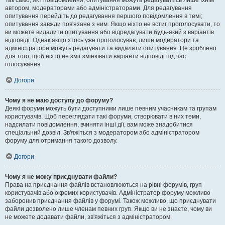
Так само, як і повідомлення, опитування можуть редагуватись лише їхнім
автором, модераторами або адміністраторами. Для редагування
опитування перейдіть до редагування першого повідомлення в темі;
опитування завжди пов'язане з ним. Якщо ніхто не встиг проголосувати, то
ви можете видалити опитування або відредагувати будь-який з варіантів
відповіді. Однак якщо хтось уже проголосував, лише модератори та
адміністратори можуть редагувати та видаляти опитування. Це зроблено
для того, щоб ніхто не зміг змінювати варіанти відповіді під час
голосування.
Догори
Чому я не маю доступу до форуму?
Деякі форуми можуть бути доступними лише певним учасникам та групам
користувачів. Щоб переглядати такі форуми, створювати в них теми,
надсилати повідомлення, вчиняти інші дії, вам може знадобитися
спеціальний дозвіл. Зв'яжіться з модератором або адміністратором
форуму для отримання такого дозволу.
Догори
Чому я не можу приєднувати файли?
Права на приєднання файлів встановлюються на рівні форумів, груп
користувачів або окремих користувачів. Адміністратор форуму можливо
заборонив приєднання файлів у форумі. Також можливо, що приєднувати
файли дозволено лише членам певних груп. Якщо ви не знаєте, чому ви
не можете додавати файли, зв'яжіться з адміністратором.