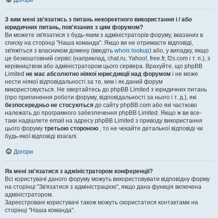
Догори
З ким мені зв'язатись з питань некоректного використання і / або
юридичних питань, пов'язаних з цим форумом?
Ви можете зв'язатися з будь-яким з адміністраторів форуму, вказаних в
списку на сторінці "Наша команда". Якщо ви не отримаєте відповіді,
зв'яжіться з власником домену (введіть
whois lookup
) або, у випадку, якщо
це безкоштовний сервіс (наприклад, chat.ru, Yahoo!, free.fr, f2s.com і т. п.), з
керівництвом або адміністратором цього сервера. Врахуйте, що phpBB
Limited
не має абсолютно ніякої юрисдикції над форумом
і не може
нести ніякої відповідальності за те, ким і як даний форум
використовується. Не звертайтесь до phpBB Limited з юридичних питань
(про припинення роботи форуму, відповідальності за нього і т. д.), які
безпосередньо не стосуються
до сайту phpBB.com або які частково
належать до програмного забезпечення phpBB Limited. Якщо ж ви все-
таки надішлете email на адресу phpBB Limited з приводу використання
цього форуму
третьою стороною
, то не чекайте детальної відповіді чи
будь-якої відповіді взагалі.
Догори
Як мені зв'язатися з адміністратором конференції?
Всі користувачі даного форуму можуть використовувати відповідну форму
на сторінці "Зв'язатися з адміністрацією", якщо дана функція включена
адміністратором.
Зареєстровані користувачі також можуть скористатися контактами на
сторінці "Наша команда".