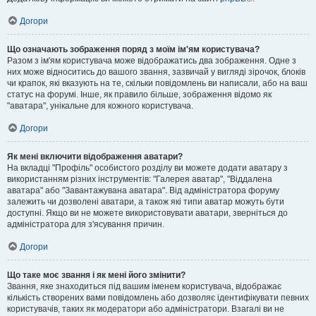
Догори
Що означають зображення поряд з моїм ім'ям користувача?
Разом з ім'ям користувача може відображатись два зображення. Одне з
них може відноситись до вашого звання, зазвичай у вигляді зірочок, блоків
чи крапок, які вказують на те, скільки повідомлень ви написали, або на ваш
статус на форумі. Інше, як правило більше, зображення відомо як
"аватара", унікальне для кожного користувача.
Догори
Як мені включити відображення аватари?
На вкладці "Профіль" особистого розділу ви можете додати аватару з
використанням різних інструментів: "Галерея аватар", "Віддалена
аватара" або "Завантажувана аватара". Від адміністратора форуму
залежить чи дозволені аватари, а також які типи аватар можуть бути
доступні. Якщо ви не можете використовувати аватари, зверніться до
адміністратора для з'ясування причин.
Догори
Що таке моє звання і як мені його змінити?
Звання, яке знаходиться під вашим іменем користувача, відображає
кількість створених вами повідомлень або дозволяє ідентифікувати певних
користувачів, таких як модератори або адміністратори. Взагалі ви не