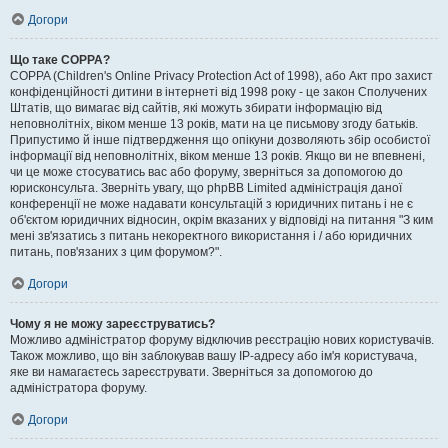
Догори
Що таке COPPA?
COPPA (Children's Online Privacy Protection Act of 1998), або Акт про захист
конфіденційності дитини в інтернеті від 1998 року - це закон Сполучених
Штатів, що вимагає від сайтів, які можуть збирати інформацію від
неповнолітніх, віком менше 13 років, мати на це письмову згоду батьків.
Припустимо й інше підтвердження що опікуни дозволяють збір особистої
інформації від неповнолітніх, віком менше 13 років. Якщо ви не впевнені,
чи це може стосуватись вас або форуму, зверніться за допомогою до
юрисконсульта. Зверніть увагу, що phpBB Limited адміністрація даної
конференції не може надавати консультацій з юридичних питань і не є
об'єктом юридичних відносин, окрім вказаних у відповіді на питання "З ким
мені зв'язатись з питань некоректного використання і / або юридичних
питань, пов'язаних з цим форумом?".
Догори
Чому я не можу зареєструватись?
Можливо адміністратор форуму відключив реєстрацію нових користувачів.
Також можливо, що він заблокував вашу IP-адресу або ім'я користувача,
яке ви намагаєтесь зареєструвати. Зверніться за допомогою до
адміністратора форуму.
Догори