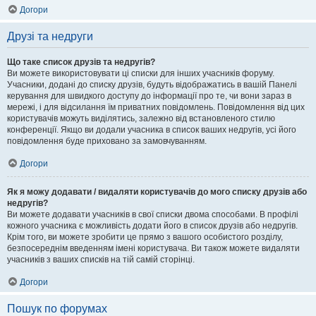
Догори
Друзі та недруги
Що таке список друзів та недругів?
Ви можете використовувати ці списки для інших учасників форуму.
Учасники, додані до списку друзів, будуть відображатись в вашій Панелі
керування для швидкого доступу до інформації про те, чи вони зараз в
мережі, і для відсилання їм приватних повідомлень. Повідомлення від цих
користувачів можуть виділятись, залежно від встановленого стилю
конференції. Якщо ви додали учасника в список ваших недругів, усі його
повідомлення буде приховано за замовчуванням.
Догори
Як я можу додавати / видаляти користувачів до мого списку друзів або
недругів?
Ви можете додавати учасників в свої списки двома способами. В профілі
кожного учасника є можливість додати його в список друзів або недругів.
Крім того, ви можете зробити це прямо з вашого особистого розділу,
безпосереднім введенням імені користувача. Ви також можете видаляти
учасників з ваших списків на тій самій сторінці.
Догори
Пошук по форумах