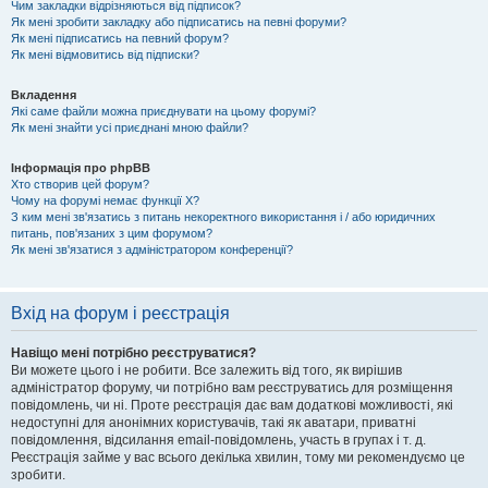
Чим закладки відрізняються від підписок?
Як мені зробити закладку або підписатись на певні форуми?
Як мені підписатись на певний форум?
Як мені відмовитись від підписки?
Вкладення
Які саме файли можна приєднувати на цьому форумі?
Як мені знайти усі приєднані мною файли?
Інформація про phpBB
Хто створив цей форум?
Чому на форумі немає функції X?
З ким мені зв'язатись з питань некоректного використання і / або юридичних
питань, пов'язаних з цим форумом?
Як мені зв'язатися з адміністратором конференції?
Вхід на форум і реєстрація
Навіщо мені потрібно реєструватися?
Ви можете цього і не робити. Все залежить від того, як вирішив
адміністратор форуму, чи потрібно вам реєструватись для розміщення
повідомлень, чи ні. Проте реєстрація дає вам додаткові можливості, які
недоступні для анонімних користувачів, такі як аватари, приватні
повідомлення, відсилання email-повідомлень, участь в групах і т. д.
Реєстрація займе у вас всього декілька хвилин, тому ми рекомендуємо це
зробити.