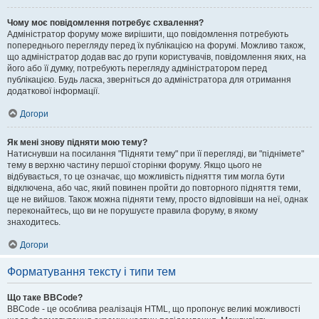
Чому моє повідомлення потребує схвалення?
Адміністратор форуму може вирішити, що повідомлення потребують
попереднього перегляду перед їх публікацією на форумі. Можливо також,
що адміністратор додав вас до групи користувачів, повідомлення яких, на
його або її думку, потребують перегляду адміністратором перед
публікацією. Будь ласка, зверніться до адміністратора для отримання
додаткової інформації.
Догори
Як мені знову підняти мою тему?
Натиснувши на посилання "Підняти тему" при її перегляді, ви "піднімете"
тему в верхню частину першої сторінки форуму. Якщо цього не
відбувається, то це означає, що можливість підняття тим могла бути
відключена, або час, який повинен пройти до повторного підняття теми,
ще не вийшов. Також можна підняти тему, просто відповівши на неї, однак
переконайтесь, що ви не порушуєте правила форуму, в якому
знаходитесь.
Догори
Форматування тексту і типи тем
Що таке BBCode?
BBCode - це особлива реалізація HTML, що пропонує великі можливості