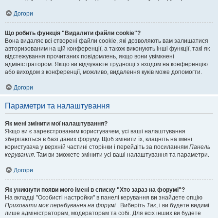
Догори
Що робить функція "Видалити файли cookie"?
Вона видаляє всі створені файли cookie, які дозволяють вам залишатися
авторизованим на цій конференції, а також виконують інші функції, такі як
відстежування прочитаних повідомлень, якщо вони увімкнені
адміністратором. Якщо ви відчуваєте труднощі з входом на конференцію
або виходом з конференції, можливо, видалення куків може допомогти.
Догори
Параметри та налаштування
Як мені змінити мої налаштування?
Якщо ви є зареєстрованим користувачем, усі ваші налаштування
зберігаються в базі даних форуму. Щоб змінити їх, клацніть на імені
користувача у верхній частині сторінки і перейдіть за посиланням
Панель
керування
. Там ви зможете змінити усі ваші налаштування та параметри.
Догори
Як уникнути появи мого імені в списку "Хто зараз на форумі"?
На вкладці "Особисті настройки" в панелі керування ви знайдете опцію
Приховати моє перебування на форумі
. Виберіть
Так
, і ви будете видимі
лише адміністраторам, модераторам та собі. Для всіх інших ви будете