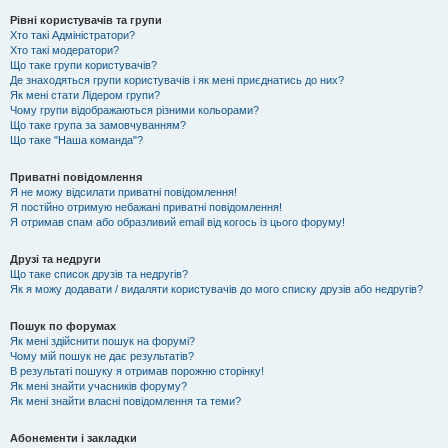
Рівні користувачів та групи
Хто такі Адміністратори?
Хто такі модератори?
Що таке групи користувачів?
Де знаходяться групи користувачів і як мені приєднатись до них?
Як мені стати Лідером групи?
Чому групи відображаються різними кольорами?
Що таке група за замовчуванням?
Що таке "Наша команда"?
Приватні повідомлення
Я не можу відсилати приватні повідомлення!
Я постійно отримую небажані приватні повідомлення!
Я отримав спам або образливий email від когось із цього форуму!
Друзі та недруги
Що таке список друзів та недругів?
Як я можу додавати / видаляти користувачів до мого списку друзів або недругів?
Пошук по форумах
Як мені здійснити пошук на форумі?
Чому мій пошук не дає результатів?
В результаті пошуку я отримав порожню сторінку!
Як мені знайти учасників форуму?
Як мені знайти власні повідомлення та теми?
Абонементи і закладки