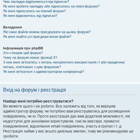
Чим закладки відрізняються від підписок?
Як мені зробити закладку або підписатись на певні форуми?
Як мені підписатись на певний форум?
Як мені відмовитись від підписки?
Вкладення
Які саме файли можна приєднувати на цьому форумі?
Як мені знайти усі приєднані мною файли?
Інформація про phpBB
Хто створив цей форум?
Чому на форумі немає функції X?
З ким мені зв'язатись з питань некоректного використання і / або юридичних
питань, пов'язаних з цим форумом?
Як мені зв'язатися з адміністратором конференції?
Вхід на форум і реєстрація
Навіщо мені потрібно реєструватися?
Ви можете цього і не робити. Все залежить від того, як вирішив
адміністратор форуму, чи потрібно вам реєструватись для розміщення
повідомлень, чи ні. Проте реєстрація дає вам додаткові можливості, які
недоступні для анонімних користувачів, такі як аватари, приватні
повідомлення, відсилання email-повідомлень, участь в групах і т. д.
Реєстрація займе у вас всього декілька хвилин, тому ми рекомендуємо це
зробити.