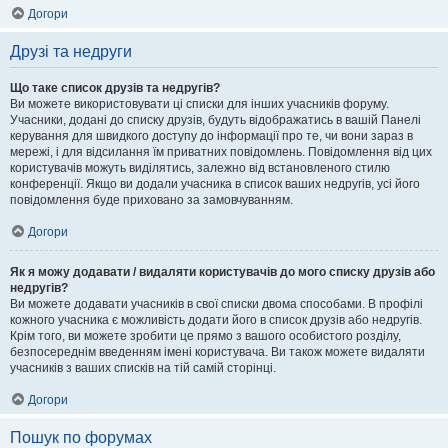
Догори
Друзі та недруги
Що таке список друзів та недругів?
Ви можете використовувати ці списки для інших учасників форуму.
Учасники, додані до списку друзів, будуть відображатись в вашій Панелі
керування для швидкого доступу до інформації про те, чи вони зараз в
мережі, і для відсилання їм приватних повідомлень. Повідомлення від цих
користувачів можуть виділятись, залежно від встановленого стилю
конференції. Якщо ви додали учасника в список ваших недругів, усі його
повідомлення буде приховано за замовчуванням.
Догори
Як я можу додавати / видаляти користувачів до мого списку друзів або
недругів?
Ви можете додавати учасників в свої списки двома способами. В профілі
кожного учасника є можливість додати його в список друзів або недругів.
Крім того, ви можете зробити це прямо з вашого особистого розділу,
безпосереднім введенням імені користувача. Ви також можете видаляти
учасників з ваших списків на тій самій сторінці.
Догори
Пошук по форумах