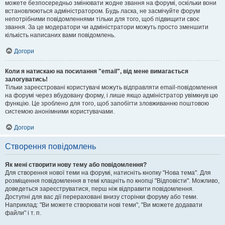
можете безпосередньо змінювати жодне звання на форумі, оскільки вони
встановлюються адміністратором. Будь ласка, не засмічуйте форум
непотрібними повідомленнями тільки для того, щоб підвищити своє
звання. За це модератори чи адміністратори можуть просто зменшити
кількість написаних вами повідомлень.
Догори
Коли я натискаю на посилання "email", від мене вимагається
залогуватись!
Тільки зареєстровані користувачі можуть відправляти email-повідомлення
на форумі через вбудовану форму, і лише якщо адміністратор увімкнув цю
функцію. Це зроблено для того, щоб запобігти зловживанню поштовою
системою анонімними користувачами.
Догори
Створення повідомлень
Як мені створити нову тему або повідомлення?
Для створення нової теми на форумі, натисніть кнопку "Нова тема". Для
розміщення повідомлення в темі клацніть по кнопці "Відповісти". Можливо,
доведеться зареєструватися, перш ніж відправити повідомлення.
Доступні для вас дії перераховані внизу сторінки форуму або теми.
Наприклад: "Ви можете створювати нові теми", "Ви можете додавати
файли" і т. п.