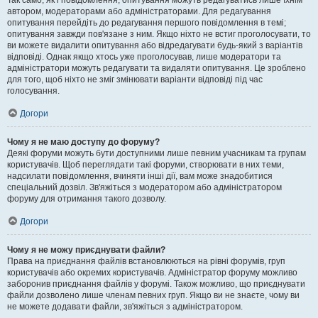
Так само, як і повідомлення, опитування можуть редагуватись лише їхнім
автором, модераторами або адміністраторами. Для редагування
опитування перейдіть до редагування першого повідомлення в темі;
опитування завжди пов'язане з ним. Якщо ніхто не встиг проголосувати, то
ви можете видалити опитування або відредагувати будь-який з варіантів
відповіді. Однак якщо хтось уже проголосував, лише модератори та
адміністратори можуть редагувати та видаляти опитування. Це зроблено
для того, щоб ніхто не зміг змінювати варіанти відповіді під час
голосування.
Догори
Чому я не маю доступу до форуму?
Деякі форуми можуть бути доступними лише певним учасникам та групам
користувачів. Щоб переглядати такі форуми, створювати в них теми,
надсилати повідомлення, вчиняти інші дії, вам може знадобитися
спеціальний дозвіл. Зв'яжіться з модератором або адміністратором
форуму для отримання такого дозволу.
Догори
Чому я не можу приєднувати файли?
Права на приєднання файлів встановлюються на рівні форумів, груп
користувачів або окремих користувачів. Адміністратор форуму можливо
заборонив приєднання файлів у форумі. Також можливо, що приєднувати
файли дозволено лише членам певних груп. Якщо ви не знаєте, чому ви
не можете додавати файли, зв'яжіться з адміністратором.