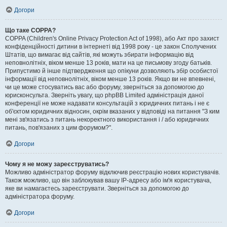
Догори
Що таке COPPA?
COPPA (Children's Online Privacy Protection Act of 1998), або Акт про захист
конфіденційності дитини в інтернеті від 1998 року - це закон Сполучених
Штатів, що вимагає від сайтів, які можуть збирати інформацію від
неповнолітніх, віком менше 13 років, мати на це письмову згоду батьків.
Припустимо й інше підтвердження що опікуни дозволяють збір особистої
інформації від неповнолітніх, віком менше 13 років. Якщо ви не впевнені,
чи це може стосуватись вас або форуму, зверніться за допомогою до
юрисконсульта. Зверніть увагу, що phpBB Limited адміністрація даної
конференції не може надавати консультацій з юридичних питань і не є
об'єктом юридичних відносин, окрім вказаних у відповіді на питання "З ким
мені зв'язатись з питань некоректного використання і / або юридичних
питань, пов'язаних з цим форумом?".
Догори
Чому я не можу зареєструватись?
Можливо адміністратор форуму відключив реєстрацію нових користувачів.
Також можливо, що він заблокував вашу IP-адресу або ім'я користувача,
яке ви намагаєтесь зареєструвати. Зверніться за допомогою до
адміністратора форуму.
Догори