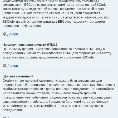
щодо форматування окремих частин повідомлення. Можливість
використання BBCode визначається адміністратором, однак BBCode
також може бути відключений на рівні повідомлення в кожній формі
написання. BBCode схожий за стилем на HTML, теги оточуються
квадратними дужками [ і ], а не в < і > ;. За додатковою інформацією про
BBCode зверніться до керівництва з BBCode, яка доступна з форми
написання повідомлення.
Догори
Чи можу я використовувати HTML?
Ні. На цьому форумі неможливе написання та обробка HTML-коду в
повідомленнях. Більшість можливостей HTML для форматування тексту
може бути реалізована за допомогою використання BBCode.
Догори
Що таке смайлики?
Смайлики - це маленькі картинки, які можуть бути використані для
передачі емоцій, наприклад, :) означає радість, :( означає сум. Весь список
смайликів можна побачити в формі написання повідомлення. Намагайтесь
не зловживати, використовуючи їх: вони легко можуть зробити
повідомлення нечитабельним і модератор може вирішити відредагувати
ваше повідомлення або взагалі видалити його. Адміністратор форуму
може обмежувати кількість смайликів, які можна використовувати в
повідомленні.