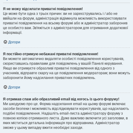
Я не можу відсилати приватні повідомлення!
Це може бути одна з трьох причин: ви не зареєструвались і / або не
ввійшли на форум, адміністрація відімкнула можливість використовувати
приватні повідомлення на всьому форумі або ж адміністратор заборонив
це особисто вам. Зв'яжіться з адміністратором для отримання додаткової
інформації.
Догори
Я постійно отримую небажані приватні повідомлення!
Ви можете автоматично видаляти особисті повідомлення користувачів,
скориставшись правилами для повідомлень у вашій Панелі керування.
Якщо ви отримуєте образливі приватні повідомлення від одного з
учасників, відправте скаргу на це повідомлення модераторам; вони можуть
заборонити йому надсилання приватних повідомлень.
Догори
Я отримав спам або образливий email від когось із цього форуму!
Ми шкодуємо про це. Форма надсилання email на цьому форумі включає
засоби безпеки і можливість відслідковувати користувачів, що надсилають
подібні повідомлення. Надішліть email-листа адміністратору форуму з
повною копією отриманого листа. Дуже важливо включити усі заголовки, в
яких міститься детальна інформація про відправника. Адміністратор
зможе у цьому випадку вжити необхідні заходи.