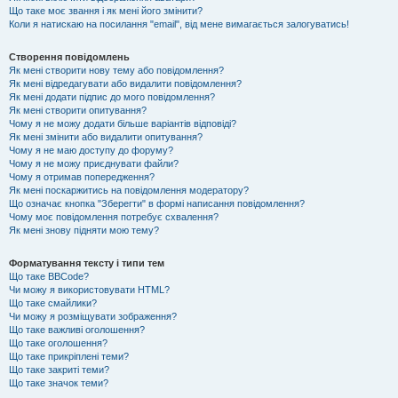
Що таке моє звання і як мені його змінити?
Коли я натискаю на посилання "email", від мене вимагається залогуватись!
Створення повідомлень
Як мені створити нову тему або повідомлення?
Як мені відредагувати або видалити повідомлення?
Як мені додати підпис до мого повідомлення?
Як мені створити опитування?
Чому я не можу додати більше варіантів відповіді?
Як мені змінити або видалити опитування?
Чому я не маю доступу до форуму?
Чому я не можу приєднувати файли?
Чому я отримав попередження?
Як мені поскаржитись на повідомлення модератору?
Що означає кнопка "Зберегти" в формі написання повідомлення?
Чому моє повідомлення потребує схвалення?
Як мені знову підняти мою тему?
Форматування тексту і типи тем
Що таке BBCode?
Чи можу я використовувати HTML?
Що таке смайлики?
Чи можу я розміщувати зображення?
Що таке важливі оголошення?
Що таке оголошення?
Що таке прикріплені теми?
Що таке закриті теми?
Що таке значок теми?