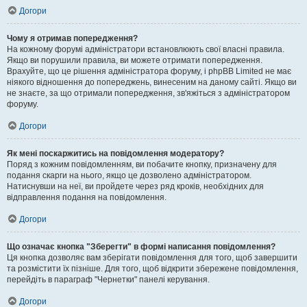
Догори
Чому я отримав попередження?
На кожному форумі адміністратори встановлюють свої власні правила.
Якщо ви порушили правила, ви можете отримати попередження.
Врахуйте, що це рішення адміністратора форуму, і phpBB Limited не має
ніякого відношення до попереджень, винесеним на даному сайті. Якщо ви
не знаєте, за що отримали попередження, зв'яжіться з адміністратором
форуму.
Догори
Як мені поскаржитись на повідомлення модератору?
Поряд з кожним повідомленням, ви побачите кнопку, призначену для
подання скарги на нього, якщо це дозволено адміністратором.
Натиснувши на неї, ви пройдете через ряд кроків, необхідних для
відправлення подання на повідомлення.
Догори
Що означає кнопка "Зберегти" в формі написання повідомлення?
Ця кнопка дозволяє вам зберігати повідомлення для того, щоб завершити
та розмістити їх пізніше. Для того, щоб відкрити збережене повідомлення,
перейдіть в параграф "Чернетки" панелі керування.
Догори