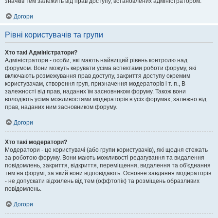
значків тем залежить від прав доступу, встановлених адміністратором.
Догори
Рівні користувачів та групи
Хто такі Адміністратори?
Адміністратори - особи, які мають найвищий рівень контролю над
форумом. Вони можуть керувати усіма аспектами роботи форуму, які
включають розмежування прав доступу, закриття доступу окремим
користувачам, створення груп, призначення модераторів і т. п., В
залежності від прав, наданих їм засновником форуму. Також вони
володіють усіма можливостями модераторів в усіх форумах, залежно від
прав, наданих ним засновником форуму.
Догори
Хто такі модератори?
Модератори - це користувачі (або групи користувачів), які щодня стежать
за роботою форуму. Вони мають можливості редагування та видалення
повідомлень, закриття, відкриття, переміщення, видалення та об'єднання
тем на форумі, за який вони відповідають. Основне завдання модераторів
- не допускати відхилень від тем (оффтопік) та розміщень образливих
повідомлень.
Догори