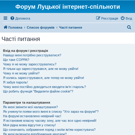
Форум Луцької інтернет-спільноти
Допомога
Реєстрація
Вхід
П
Головна
Список форумів
Часті питання
о
Часті питання
ш
у
Вхід на форум і реєстрація
Навіщо мені потрібно реєструватися?
к
Що таке COPPA?
Чому я не можу зареєструватись?
Я тільки що зареєструвався, але не можу увійти!
Чому я не можу увійти?
Я колись зареєструвався, але тепер не можу увійти!
Я забув пароль!
Чому мені постійно доводиться вводити ім’я і пароль?
Що робить функція "Видалити файли cookie"?
Параметри та налаштування
Як мені змінити мої налаштування?
Як уникнути появи мого імені в списку "Хто зараз на форумі"?
На форумі встановлено невірний час!
Я встановив власну часову зону, але час все одно невірний!
Моя рідна мова відсутня у списку!
Що означають зображення поряд з моїм ім'ям користувача?
Як мені включити відображення аватари?