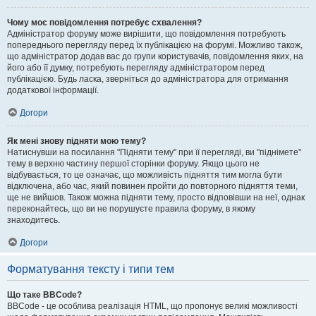
Чому моє повідомлення потребує схвалення?
Адміністратор форуму може вирішити, що повідомлення потребують
попереднього перегляду перед їх публікацією на форумі. Можливо також,
що адміністратор додав вас до групи користувачів, повідомлення яких, на
його або її думку, потребують перегляду адміністратором перед
публікацією. Будь ласка, зверніться до адміністратора для отримання
додаткової інформації.
Догори
Як мені знову підняти мою тему?
Натиснувши на посилання "Підняти тему" при її перегляді, ви "піднімете"
тему в верхню частину першої сторінки форуму. Якщо цього не
відбувається, то це означає, що можливість підняття тим могла бути
відключена, або час, який повинен пройти до повторного підняття теми,
ще не вийшов. Також можна підняти тему, просто відповівши на неї, однак
переконайтесь, що ви не порушуєте правила форуму, в якому
знаходитесь.
Догори
Форматування тексту і типи тем
Що таке BBCode?
BBCode - це особлива реалізація HTML, що пропонує великі можливості