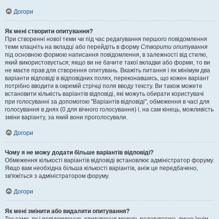
Догори
Як мені створити опитування?
При створенні нової теми чи під час редагування першого повідомлення
теми клацніть на вкладці або перейдіть в форму
Створити опитування
під основною формою написання повідомлення, в залежності від стилю,
який використовується; якщо ви не бачите такої вкладки або форми, то ви
не маєте прав для створення опитувань. Вкажіть питання і як мінімум два
варіанти відповіді в відповідних полях, переконавшись, що кожен варіант
потрібно вводити в окремій стрічці поля вводу тексту. Ви також можете
встановити кількість варіантів відповіді, які можуть обирати користувачі
при голосуванні за допомогою "Варіантів відповіді", обмеження в часі для
голосування в днях (0 для вічного голосування) і, на сам кінець, можливість
зміни варіанту, за який вони проголосували.
Догори
Чому я не можу додати більше варіантів відповіді?
Обмеження кількості варіантів відповіді встановлює адміністратор форуму.
Якщо вам необхідна більша кількості варіантів, аніж це передбачено,
зв'яжіться з адміністратором форуму.
Догори
Як мені змінити або видалити опитування?