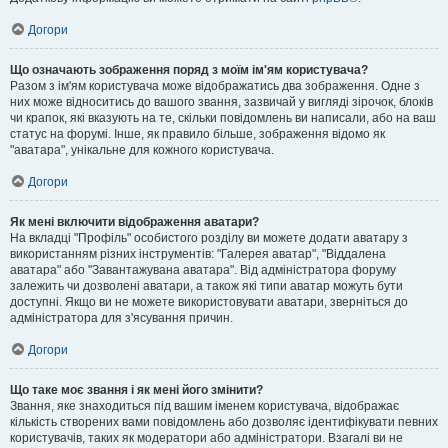
Догори
Що означають зображення поряд з моїм ім'ям користувача?
Разом з ім'ям користувача може відображатись два зображення. Одне з
них може відноситись до вашого звання, зазвичай у вигляді зірочок, блоків
чи крапок, які вказують на те, скільки повідомлень ви написали, або на ваш
статус на форумі. Інше, як правило більше, зображення відомо як
"аватара", унікальне для кожного користувача.
Догори
Як мені включити відображення аватари?
На вкладці "Профіль" особистого розділу ви можете додати аватару з
використанням різних інструментів: "Галерея аватар", "Віддалена
аватара" або "Завантажувана аватара". Від адміністратора форуму
залежить чи дозволені аватари, а також які типи аватар можуть бути
доступні. Якщо ви не можете використовувати аватари, зверніться до
адміністратора для з'ясування причин.
Догори
Що таке моє звання і як мені його змінити?
Звання, яке знаходиться під вашим іменем користувача, відображає
кількість створених вами повідомлень або дозволяє ідентифікувати певних
користувачів, таких як модератори або адміністратори. Взагалі ви не