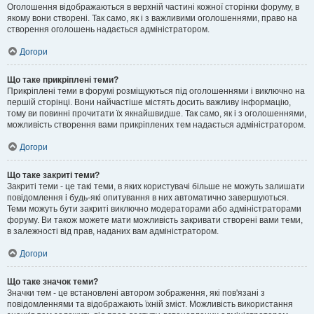
Оголошення відображаються в верхній частині кожної сторінки форуму, в
якому вони створені. Так само, як і з важливими оголошеннями, право на
створення оголошень надається адміністратором.
Догори
Що таке прикріплені теми?
Прикріплені теми в форумі розміщуються під оголошеннями і виключно на
першій сторінці. Вони найчастіше містять досить важливу інформацію,
тому ви повинні прочитати їх якнайшвидше. Так само, як і з оголошеннями,
можливість створення вами прикріплених тем надається адміністратором.
Догори
Що таке закриті теми?
Закриті теми - це такі теми, в яких користувачі більше не можуть залишати
повідомлення і будь-які опитування в них автоматично завершуються.
Теми можуть бути закриті виключно модераторами або адміністраторами
форуму. Ви також можете мати можливість закривати створені вами теми,
в залежності від прав, наданих вам адміністратором.
Догори
Що таке значок теми?
Значки тем - це встановлені автором зображення, які пов'язані з
повідомленнями та відображають їхній зміст. Можливість використання