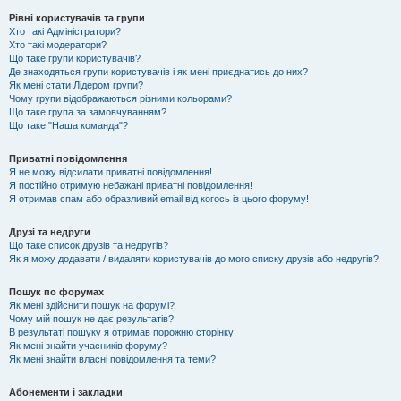
Рівні користувачів та групи
Хто такі Адміністратори?
Хто такі модератори?
Що таке групи користувачів?
Де знаходяться групи користувачів і як мені приєднатись до них?
Як мені стати Лідером групи?
Чому групи відображаються різними кольорами?
Що таке група за замовчуванням?
Що таке "Наша команда"?
Приватні повідомлення
Я не можу відсилати приватні повідомлення!
Я постійно отримую небажані приватні повідомлення!
Я отримав спам або образливий email від когось із цього форуму!
Друзі та недруги
Що таке список друзів та недругів?
Як я можу додавати / видаляти користувачів до мого списку друзів або недругів?
Пошук по форумах
Як мені здійснити пошук на форумі?
Чому мій пошук не дає результатів?
В результаті пошуку я отримав порожню сторінку!
Як мені знайти учасників форуму?
Як мені знайти власні повідомлення та теми?
Абонементи і закладки