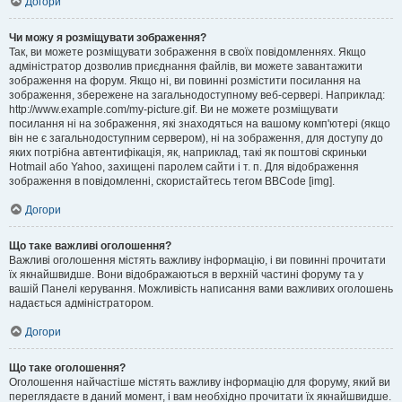
Догори
Чи можу я розміщувати зображення?
Так, ви можете розміщувати зображення в своїх повідомленнях. Якщо
адміністратор дозволив приєднання файлів, ви можете завантажити
зображення на форум. Якщо ні, ви повинні розмістити посилання на
зображення, збережене на загальнодоступному веб-сервері. Наприклад:
http://www.example.com/my-picture.gif. Ви не можете розміщувати
посилання ні на зображення, які знаходяться на вашому комп'ютері (якщо
він не є загальнодоступним сервером), ні на зображення, для доступу до
яких потрібна автентифікація, як, наприклад, такі як поштові скриньки
Hotmail або Yahoo, захищені паролем сайти і т. п. Для відображення
зображення в повідомленні, скористайтесь тегом BBCode [img].
Догори
Що таке важливі оголошення?
Важливі оголошення містять важливу інформацію, і ви повинні прочитати
їх якнайшвидше. Вони відображаються в верхній частині форуму та у
вашій Панелі керування. Можливість написання вами важливих оголошень
надається адміністратором.
Догори
Що таке оголошення?
Оголошення найчастіше містять важливу інформацію для форуму, який ви
переглядаєте в даний момент, і вам необхідно прочитати їх якнайшвидше.