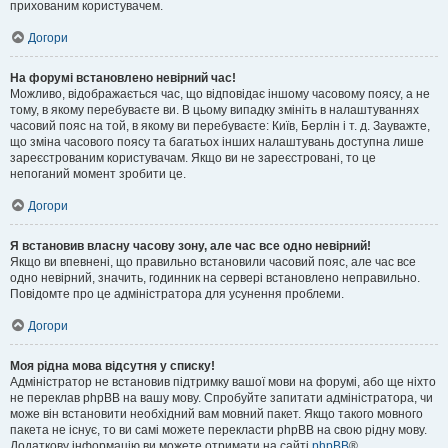
прихованим користувачем.
Догори
На форумі встановлено невірний час!
Можливо, відображається час, що відповідає іншому часовому поясу, а не
тому, в якому перебуваєте ви. В цьому випадку змініть в налаштуваннях
часовий пояс на той, в якому ви перебуваєте: Київ, Берлін і т. д. Зауважте,
що зміна часового поясу та багатьох інших налаштувань доступна лише
зареєстрованим користувачам. Якщо ви не зареєстровані, то це
непоганий момент зробити це.
Догори
Я встановив власну часову зону, але час все одно невірний!
Якщо ви впевнені, що правильно встановили часовий пояс, але час все
одно невірний, значить, годинник на сервері встановлено неправильно.
Повідомте про це адміністратора для усунення проблеми.
Догори
Моя рідна мова відсутня у списку!
Адміністратор не встановив підтримку вашої мови на форумі, або ще ніхто
не переклав phpBB на вашу мову. Спробуйте запитати адміністратора, чи
може він встановити необхідний вам мовний пакет. Якщо такого мовного
пакета не існує, то ви самі можете перекласти phpBB на свою рідну мову.
Додаткову інформацію ви можете отримати на сайті
phpBB
®.