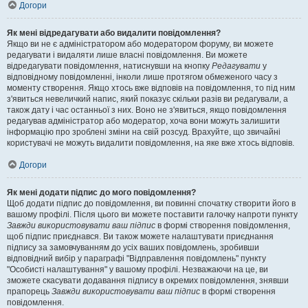
Догори
Як мені відредагувати або видалити повідомлення?
Якщо ви не є адміністратором або модератором форуму, ви можете
редагувати і видаляти лише власні повідомлення. Ви можете
відредагувати повідомлення, натиснувши на кнопку
Редагувати
у
відповідному повідомленні, інколи лише протягом обмеженого часу з
моменту створення. Якщо хтось вже відповів на повідомлення, то під ним
з'явиться невеличкий напис, який показує скільки разів ви редагували, а
також дату і час останньої з них. Воно не з'явиться, якщо повідомлення
редагував адміністратор або модератор, хоча вони можуть залишити
інформацію про зроблені зміни на свій розсуд. Врахуйте, що звичайні
користувачі не можуть видалити повідомлення, на яке вже хтось відповів.
Догори
Як мені додати підпис до мого повідомлення?
Щоб додати підпис до повідомлення, ви повинні спочатку створити його в
вашому профілі. Після цього ви можете поставити галочку напроти пункту
Завжди використовувати ваш підпис
в формі створення повідомлення,
щоб підпис приєднався. Ви також можете налаштувати приєднання
підпису за замовчуванням до усіх ваших повідомлень, зробивши
відповідний вибір у параграфі "Відправлення повідомлень" пункту
"Особисті налаштування" у вашому профілі. Незважаючи на це, ви
зможете скасувати додавання підпису в окремих повідомлення, знявши
прапорець
Завжди використовувати ваш підпис
в формі створення
повідомлення.