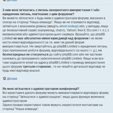
Догори
З ким мені зв'язатись з питань некоректного використання і / або
юридичних питань, пов'язаних з цим форумом?
Ви можете зв'язатися з будь-яким з адміністраторів форуму, вказаних в
списку на сторінці "Наша команда". Якщо ви не отримаєте відповіді,
зв'яжіться з власником домену (введіть
whois lookup
) або, у випадку, якщо
це безкоштовний сервіс (наприклад, chat.ru, Yahoo!, free.fr, f2s.com і т. п.), з
керівництвом або адміністратором цього сервера. Врахуйте, що phpBB
Limited
не має абсолютно ніякої юрисдикції над форумом
і не може
нести ніякої відповідальності за те, ким і як даний форум
використовується. Не звертайтесь до phpBB Limited з юридичних питань
(про припинення роботи форуму, відповідальності за нього і т. д.), які
безпосередньо не стосуються
до сайту phpBB.com або які частково
належать до програмного забезпечення phpBB Limited. Якщо ж ви все-
таки надішлете email на адресу phpBB Limited з приводу використання
цього форуму
третьою стороною
, то не чекайте детальної відповіді чи
будь-якої відповіді взагалі.
Догори
Як мені зв'язатися з адміністратором конференції?
Всі користувачі даного форуму можуть використовувати відповідну форму
на сторінці "Зв'язатися з адміністрацією", якщо дана функція включена
адміністратором.
Зареєстровані користувачі також можуть скористатися контактами на
сторінці "Наша команда".