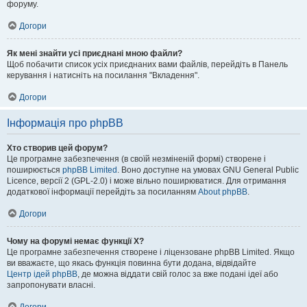
форуму.
Догори
Як мені знайти усі приєднані мною файли?
Щоб побачити список усіх приєднаних вами файлів, перейдіть в Панель
керування і натисніть на посилання "Вкладення".
Догори
Інформація про phpBB
Хто створив цей форум?
Це програмне забезпечення (в своїй незміненій формі) створене і
поширюється
phpBB Limited
. Воно доступне на умовах GNU General Public
Licence, версії 2 (GPL-2.0) і може вільно поширюватися. Для отримання
додаткової інформації перейдіть за посиланням
About phpBB
.
Догори
Чому на форумі немає функції X?
Це програмне забезпечення створене і ліцензоване phpBB Limited. Якщо
ви вважаєте, що якась функція повинна бути додана, відвідайте
Центр ідей phpBB
, де можна віддати свій голос за вже подані ідеї або
запропонувати власні.