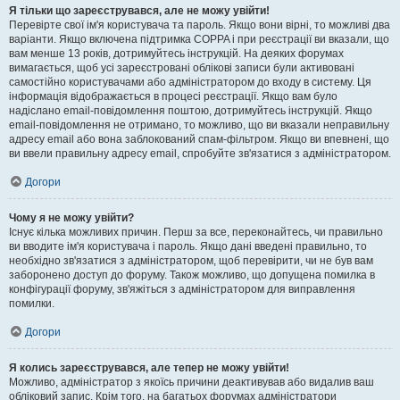
Я тільки що зареєструвався, але не можу увійти!
Перевірте свої ім'я користувача та пароль. Якщо вони вірні, то можливі два
варіанти. Якщо включена підтримка COPPA і при реєстрації ви вказали, що
вам менше 13 років, дотримуйтесь інструкцій. На деяких форумах
вимагається, щоб усі зареєстровані облікові записи були активовані
самостійно користувачами або адміністратором до входу в систему. Ця
інформація відображається в процесі реєстрації. Якщо вам було
надіслано email-повідомлення поштою, дотримуйтесь інструкцій. Якщо
email-повідомлення не отримано, то можливо, що ви вказали неправильну
адресу email або вона заблокований спам-фільтром. Якщо ви впевнені, що
ви ввели правильну адресу email, спробуйте зв'язатися з адміністратором.
Догори
Чому я не можу увійти?
Існує кілька можливих причин. Перш за все, переконайтесь, чи правильно
ви вводите ім'я користувача і пароль. Якщо дані введені правильно, то
необхідно зв'язатися з адміністратором, щоб перевірити, чи не був вам
заборонено доступ до форуму. Також можливо, що допущена помилка в
конфігурації форуму, зв'яжіться з адміністратором для виправлення
помилки.
Догори
Я колись зареєструвався, але тепер не можу увійти!
Можливо, адміністратор з якоїсь причини деактивував або видалив ваш
обліковий запис. Крім того, на багатьох форумах адміністратори