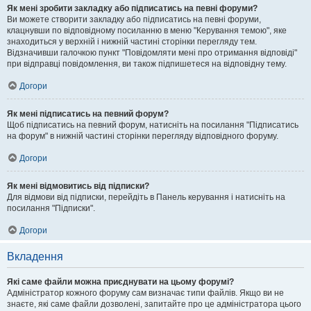
Як мені зробити закладку або підписатись на певні форуми?
Ви можете створити закладку або підписатись на певні форуми,
клацнувши по відповідному посиланню в меню "Керування темою", яке
знаходиться у верхній і нижній частині сторінки перегляду тем.
Відзначивши галочкою пункт "Повідомляти мені про отримання відповіді"
при відправці повідомлення, ви також підпишетеся на відповідну тему.
Догори
Як мені підписатись на певний форум?
Щоб підписатись на певний форум, натисніть на посилання "Підписатись
на форум" в нижній частині сторінки перегляду відповідного форуму.
Догори
Як мені відмовитись від підписки?
Для відмови від підписки, перейдіть в Панель керування і натисніть на
посилання "Підписки".
Догори
Вкладення
Які саме файли можна приєднувати на цьому форумі?
Адміністратор кожного форуму сам визначає типи файлів. Якщо ви не
знаєте, які саме файли дозволені, запитайте про це адміністратора цього