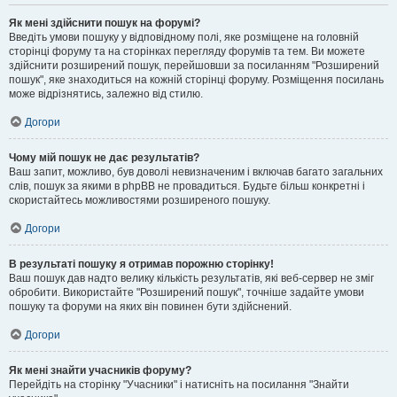
Як мені здійснити пошук на форумі?
Введіть умови пошуку у відповідному полі, яке розміщене на головній
сторінці форуму та на сторінках перегляду форумів та тем. Ви можете
здійснити розширений пошук, перейшовши за посиланням "Розширений
пошук", яке знаходиться на кожній сторінці форуму. Розміщення посилань
може відрізнятись, залежно від стилю.
Догори
Чому мій пошук не дає результатів?
Ваш запит, можливо, був доволі невизначеним і включав багато загальних
слів, пошук за якими в phpBB не провадиться. Будьте більш конкретні і
скористайтесь можливостями розширеного пошуку.
Догори
В результаті пошуку я отримав порожню сторінку!
Ваш пошук дав надто велику кількість результатів, які веб-сервер не зміг
обробити. Використайте "Розширений пошук", точніше задайте умови
пошуку та форуми на яких він повинен бути здійснений.
Догори
Як мені знайти учасників форуму?
Перейдіть на сторінку "Учасники" і натисніть на посилання "Знайти