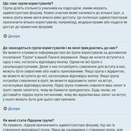
Що таке групи користувачів?
Групи ділять спільноту учасників на підрозділи, якими керують
адміністратори форуму. Кожен учасник може належати до кількох груп, а
кожна група може мати власні рівні доступу. Це полегшує адміністраторам
призначити кількох користувачів, наприклад, модераторами або надати їм
доступ до приватних форумів.
Догори
Де знаходяться групи користувачів і як мені приєднатись до них?
Ви можете отримати інформацію про всі групи користувачів за допомогою
посилання "Групи" в вашій Панелі керування. Якщо ви хочете вступити в
одну з них, натисніть відповідну кнопку. Однак не всі групи є
загальнодоступними. Деякі з них потребують схвалення для вступу в них,
можуть бути закритими або навіть прихованими. Якщо група є відкритою,
ви можете вступити до неї, натиснувши відповідну кнопку. Якщо група
потребує схвалення в групі, ви можете відправити запит на вступ,
натиснувши відповідну кнопку. Лідер групи повинен схвалити ваш запит в
групі і може запитати, чому ви бажаєте приєднатись. Будь ласка, не
діставайте лідера групи питаннями, чому він відхилив ваш запит на вступ,
у нього можуть бути для цього свої причини.
Догори
Як мені стати Лідером групи?
Як правило, лідерів призначають адміністратори форуму, під час їх
створення відповідної групи. Якщо ви зацікавлені у створенні групи, для