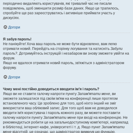
періодично видаляють користувачів, які тривалий час не писали
повідомлень, щоб зменшити розмір бази даних. Якщо це трапилось,
спробуйте ще раз зареєструватись і активніше приймати участь у
дискусіях.
Догори
Я забув пароль!
Не панікуйте! Хоча ваш пароль не може бути відновлено, вам легко
отримати новий. Перейдіть на сторінку логування та натисніть
Забули
пароль?
. Дотримуйтесь інструкцій і незабаром ви знову зможете увійти на
форум.
Якщо не вдалося отримати новий пароль, зв'яжіться з адміністратором
форуму.
Догори
Чому мені постійно доводиться вводити ім’я і пароль?
Якщо ви не ставите галочку напроти пункту
Запам'ятати мене
, ви
зможете залишатися під своїм ім'ям на конференції лише протягом
встановленого часу. Це зроблено для того, щоб ніхто інший не зміг
використати ваш обліковий запис. Для того щоб вам не доводилося
вводити ім'я користувача і пароль кожного разу, ви можете поставити
галочку напроти пункту
Запам'ятати мене
при вході на конференцію. Не
рекомендується робити це на загальнодоступному комп'ютері, наприклад
в бібліотеці, інтернет-кафе, університеті і т. д. Якщо пункт
Запам'ятати
мене
відсутній, це означає, що адміністратор вимкнув цю функцію.