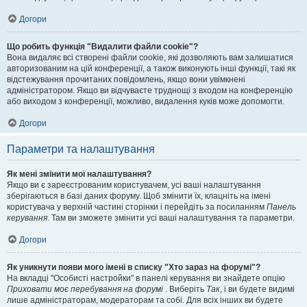
Догори
Що робить функція "Видалити файли cookie"?
Вона видаляє всі створені файли cookie, які дозволяють вам залишатися
авторизованим на цій конференції, а також виконують інші функції, такі як
відстежування прочитаних повідомлень, якщо вони увімкнені
адміністратором. Якщо ви відчуваєте труднощі з входом на конференцію
або виходом з конференції, можливо, видалення куків може допомогти.
Догори
Параметри та налаштування
Як мені змінити мої налаштування?
Якщо ви є зареєстрованим користувачем, усі ваші налаштування
зберігаються в базі даних форуму. Щоб змінити їх, клацніть на імені
користувача у верхній частині сторінки і перейдіть за посиланням
Панель
керування
. Там ви зможете змінити усі ваші налаштування та параметри.
Догори
Як уникнути появи мого імені в списку "Хто зараз на форумі"?
На вкладці "Особисті настройки" в панелі керування ви знайдете опцію
Приховати моє перебування на форумі
. Виберіть
Так
, і ви будете видимі
лише адміністраторам, модераторам та собі. Для всіх інших ви будете