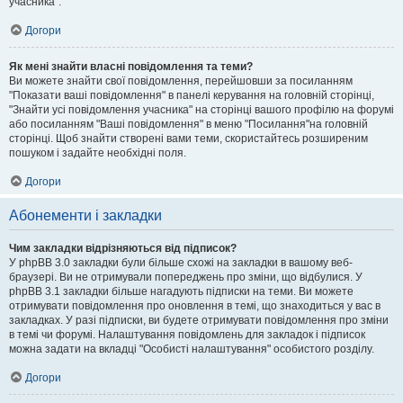
учасника".
Догори
Як мені знайти власні повідомлення та теми?
Ви можете знайти свої повідомлення, перейшовши за посиланням
"Показати ваші повідомлення" в панелі керування на головній сторінці,
"Знайти усі повідомлення учасника" на сторінці вашого профілю на форумі
або посиланням "Ваші повідомлення" в меню "Посилання"на головній
сторінці. Щоб знайти створені вами теми, скористайтесь розширеним
пошуком і задайте необхідні поля.
Догори
Абонементи і закладки
Чим закладки відрізняються від підписок?
У phpBB 3.0 закладки були більше схожі на закладки в вашому веб-
браузері. Ви не отримували попереджень про зміни, що відбулися. У
phpBB 3.1 закладки більше нагадують підписки на теми. Ви можете
отримувати повідомлення про оновлення в темі, що знаходиться у вас в
закладках. У разі підписки, ви будете отримувати повідомлення про зміни
в темі чи форумі. Налаштування повідомлень для закладок і підписок
можна задати на вкладці "Особисті налаштування" особистого розділу.
Догори