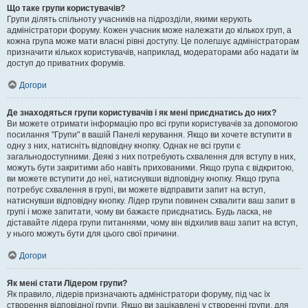
Що таке групи користувачів?
Групи ділять спільноту учасників на підрозділи, якими керують
адміністратори форуму. Кожен учасник може належати до кількох груп, а
кожна група може мати власні рівні доступу. Це полегшує адміністраторам
призначити кількох користувачів, наприклад, модераторами або надати їм
доступ до приватних форумів.
Догори
Де знаходяться групи користувачів і як мені приєднатись до них?
Ви можете отримати інформацію про всі групи користувачів за допомогою
посилання "Групи" в вашій Панелі керування. Якщо ви хочете вступити в
одну з них, натисніть відповідну кнопку. Однак не всі групи є
загальнодоступними. Деякі з них потребують схвалення для вступу в них,
можуть бути закритими або навіть прихованими. Якщо група є відкритою,
ви можете вступити до неї, натиснувши відповідну кнопку. Якщо група
потребує схвалення в групі, ви можете відправити запит на вступ,
натиснувши відповідну кнопку. Лідер групи повинен схвалити ваш запит в
групі і може запитати, чому ви бажаєте приєднатись. Будь ласка, не
діставайте лідера групи питаннями, чому він відхилив ваш запит на вступ,
у нього можуть бути для цього свої причини.
Догори
Як мені стати Лідером групи?
Як правило, лідерів призначають адміністратори форуму, під час їх
створення відповідної групи. Якщо ви зацікавлені у створенні групи, для