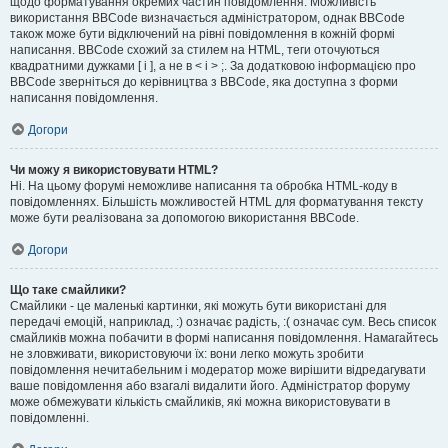
щодо форматування окремих частин повідомлення. Можливість
використання BBCode визначається адміністратором, однак BBCode
також може бути відключений на рівні повідомлення в кожній формі
написання. BBCode схожий за стилем на HTML, теги оточуються
квадратними дужками [ і ], а не в < і > ;. За додатковою інформацією про
BBCode зверніться до керівництва з BBCode, яка доступна з форми
написання повідомлення.
Догори
Чи можу я використовувати HTML?
Ні. На цьому форумі неможливе написання та обробка HTML-коду в
повідомленнях. Більшість можливостей HTML для форматування тексту
може бути реалізована за допомогою використання BBCode.
Догори
Що таке смайлики?
Смайлики - це маленькі картинки, які можуть бути використані для
передачі емоцій, наприклад, :) означає радість, :( означає сум. Весь список
смайликів можна побачити в формі написання повідомлення. Намагайтесь
не зловживати, використовуючи їх: вони легко можуть зробити
повідомлення нечитабельним і модератор може вирішити відредагувати
ваше повідомлення або взагалі видалити його. Адміністратор форуму
може обмежувати кількість смайликів, які можна використовувати в
повідомленні.