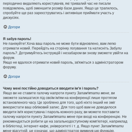
періодично видаляють користувачів, які тривалий час не писали
повідомлень, щоб зменшити розмір бази даних. Якщо це трапилось,
спробуйте ще раз зареєструватись і активніше приймати участь у
дискусіях.
Догори
Я забув пароль!
Не панікуйте! Хоча ваш пароль не може бути відновлено, вам легко
отримати новий. Перейдіть на сторінку логування та натисніть
Забули
пароль?
. Дотримуйтесь інструкцій і незабаром ви знову зможете увійти на
форум.
Якщо не вдалося отримати новий пароль, зв'яжіться з адміністратором
форуму.
Догори
Чому мені постійно доводиться вводити ім’я і пароль?
Якщо ви не ставите галочку напроти пункту
Запам'ятати мене
, ви
зможете залишатися під своїм ім'ям на конференції лише протягом
встановленого часу. Це зроблено для того, щоб ніхто інший не зміг
використати ваш обліковий запис. Для того щоб вам не доводилося
вводити ім'я користувача і пароль кожного разу, ви можете поставити
галочку напроти пункту
Запам'ятати мене
при вході на конференцію. Не
рекомендується робити це на загальнодоступному комп'ютері, наприклад
в бібліотеці, інтернет-кафе, університеті і т. д. Якщо пункт
Запам'ятати
мене
відсутній, це означає, що адміністратор вимкнув цю функцію.