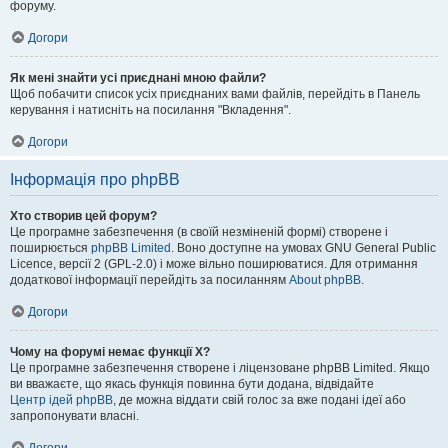
форуму.
Догори
Як мені знайти усі приєднані мною файли?
Щоб побачити список усіх приєднаних вами файлів, перейдіть в Панель
керування і натисніть на посилання "Вкладення".
Догори
Інформація про phpBB
Хто створив цей форум?
Це програмне забезпечення (в своїй незміненій формі) створене і
поширюється
phpBB Limited
. Воно доступне на умовах GNU General Public
Licence, версії 2 (GPL-2.0) і може вільно поширюватися. Для отримання
додаткової інформації перейдіть за посиланням
About phpBB
.
Догори
Чому на форумі немає функції X?
Це програмне забезпечення створене і ліцензоване phpBB Limited. Якщо
ви вважаєте, що якась функція повинна бути додана, відвідайте
Центр ідей phpBB
, де можна віддати свій голос за вже подані ідеї або
запропонувати власні.