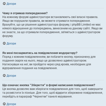
Догори
Чому я отримав попередження?
На кожному форумі адміністратори встановлюють свої власні правила.
Якщо ви порушили правила, ви можете отримати попередження.
Врахуйте, що це рішення адміністратора форуму, і phpBB Limited не має
ніякого відношення до попереджень, винесеним на даному сайті. Якщо ви
не знаєте, за що отримали попередження, зв'яжіться з адміністратором
форуму.
Догори
Як мені поскаржитись на повідомлення модератору?
Поряд з кожним повідомленням, ви побачите кнопку, призначену для
подання скарги на нього, якщо це дозволено адміністратором.
Натиснувши на неї, ви пройдете через ряд кроків, необхідних для
відправлення подання на повідомлення.
Догори
Що означає кнопка "Зберегти" в формі написання повідомлення?
Ця кнопка дозволяє вам зберігати повідомлення для того, щоб завершити
та розмістити їх пізніше. Для того, щоб відкрити збережене повідомлення,
перейдіть в параграф "Чернетки" панелі керування.
Догори