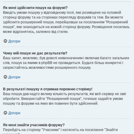
Як мені здійснити пошук на форумі?
Введіть умови пошуку у відповідному полі, яке розміщене на головній
сторінці форуму та на сторінках перегляду форумів та тем. Ви можете
здійснити розширений пошук, перейшовши за посиланням "Розширений
пошук", яке знаходиться на кожній сторінці форуму. Розміщення посилань
може відрізнятись, залежно від стилю.
Догори
Чому мій пошук не дає результатів?
Ваш запит, можливо, був доволі невизначеним і включав багато загальних
слів, пошук за якими в phpBB не провадиться. Будьте більш конкретні і
скористайтесь можливостями розширеного пошуку.
Догори
В результаті пошуку я отримав порожню сторінку!
Ваш пошук дав надто велику кількість результатів, які веб-сервер не зміг
обробити. Використайте "Розширений пошук", точніше задайте умови
пошуку та форуми на яких він повинен бути здійснений.
Догори
Як мені знайти учасників форуму?
Перейдіть на сторінку "Учасники" і натисніть на посилання "Знайти