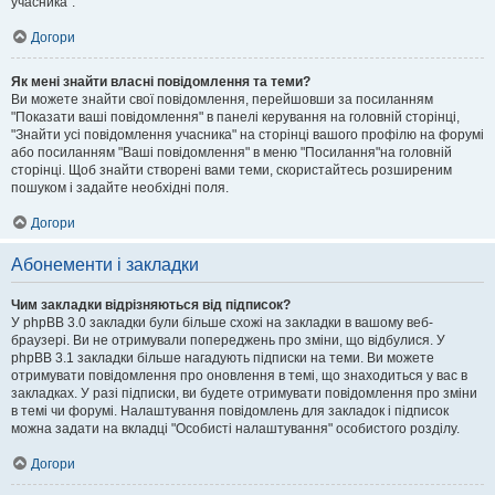
учасника".
Догори
Як мені знайти власні повідомлення та теми?
Ви можете знайти свої повідомлення, перейшовши за посиланням
"Показати ваші повідомлення" в панелі керування на головній сторінці,
"Знайти усі повідомлення учасника" на сторінці вашого профілю на форумі
або посиланням "Ваші повідомлення" в меню "Посилання"на головній
сторінці. Щоб знайти створені вами теми, скористайтесь розширеним
пошуком і задайте необхідні поля.
Догори
Абонементи і закладки
Чим закладки відрізняються від підписок?
У phpBB 3.0 закладки були більше схожі на закладки в вашому веб-
браузері. Ви не отримували попереджень про зміни, що відбулися. У
phpBB 3.1 закладки більше нагадують підписки на теми. Ви можете
отримувати повідомлення про оновлення в темі, що знаходиться у вас в
закладках. У разі підписки, ви будете отримувати повідомлення про зміни
в темі чи форумі. Налаштування повідомлень для закладок і підписок
можна задати на вкладці "Особисті налаштування" особистого розділу.
Догори