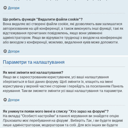
Догори
Що робить функція "Видалити файли cookie"?
Вона видаляє всі створені файли cookie, які дозволяють вам залишатися
авторизованим на цій конференції, а також виконують інші функції, такі як
відстежування прочитаних повідомлень, якщо вони увімкнені
адміністратором. Якщо ви відчуваєте труднощі з входом на конференцію
або виходом з конференції, можливо, видалення куків може допомогти.
Догори
Параметри та налаштування
Як мені змінити мої налаштування?
Якщо ви є зареєстрованим користувачем, усі ваші налаштування
зберігаються в базі даних форуму. Щоб змінити їх, клацніть на імені
користувача у верхній частині сторінки і перейдіть за посиланням
Панель
керування
. Там ви зможете змінити усі ваші налаштування та параметри.
Догори
Як уникнути появи мого імені в списку "Хто зараз на форумі"?
На вкладці "Особисті настройки" в панелі керування ви знайдете опцію
Приховати моє перебування на форумі
. Виберіть
Так
, і ви будете видимі
лише адміністраторам, модераторам та собі. Для всіх інших ви будете