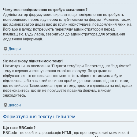
Чому моє повідомлення потребує схвалення?
Адміністратор форуму може вирішити, що повідомлення потребують
попереднього перегляду перед їх публікацією на форумі. Можливо також,
що адміністратор додав вас до групи користувачів, повідомлення яких, на
його або її думку, потребують перегляду адміністратором перед
публікацією. Будь ласка, зверніться до адміністратора для отримання
додаткової інформації.
Догори
Як мені знову підняти мою тему?
Натиснувши на посилання "Підняти тему" при її перегляді, ви "піднімете"
тему в верхню частину першої сторінки форуму. Якщо цього не
відбувається, то це означає, що можливість підняття тим могла бути
відключена, або час, який повинен пройти до повторного підняття теми,
ще не вийшов. Також можна підняти тему, просто відповівши на неї, однак
переконайтесь, що ви не порушуєте правила форуму, в якому
знаходитесь.
Догори
Форматування тексту і типи тем
Що таке BBCode?
BBCode - це особлива реалізація HTML, що пропонує великі можливості