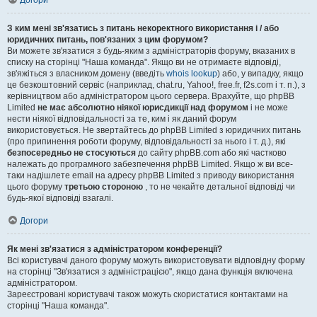
Догори
З ким мені зв'язатись з питань некоректного використання і / або
юридичних питань, пов'язаних з цим форумом?
Ви можете зв'язатися з будь-яким з адміністраторів форуму, вказаних в
списку на сторінці "Наша команда". Якщо ви не отримаєте відповіді,
зв'яжіться з власником домену (введіть
whois lookup
) або, у випадку, якщо
це безкоштовний сервіс (наприклад, chat.ru, Yahoo!, free.fr, f2s.com і т. п.), з
керівництвом або адміністратором цього сервера. Врахуйте, що phpBB
Limited
не має абсолютно ніякої юрисдикції над форумом
і не може
нести ніякої відповідальності за те, ким і як даний форум
використовується. Не звертайтесь до phpBB Limited з юридичних питань
(про припинення роботи форуму, відповідальності за нього і т. д.), які
безпосередньо не стосуються
до сайту phpBB.com або які частково
належать до програмного забезпечення phpBB Limited. Якщо ж ви все-
таки надішлете email на адресу phpBB Limited з приводу використання
цього форуму
третьою стороною
, то не чекайте детальної відповіді чи
будь-якої відповіді взагалі.
Догори
Як мені зв'язатися з адміністратором конференції?
Всі користувачі даного форуму можуть використовувати відповідну форму
на сторінці "Зв'язатися з адміністрацією", якщо дана функція включена
адміністратором.
Зареєстровані користувачі також можуть скористатися контактами на
сторінці "Наша команда".