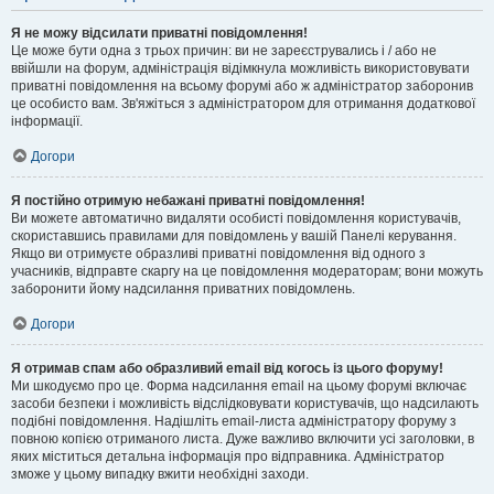
Я не можу відсилати приватні повідомлення!
Це може бути одна з трьох причин: ви не зареєструвались і / або не
ввійшли на форум, адміністрація відімкнула можливість використовувати
приватні повідомлення на всьому форумі або ж адміністратор заборонив
це особисто вам. Зв'яжіться з адміністратором для отримання додаткової
інформації.
Догори
Я постійно отримую небажані приватні повідомлення!
Ви можете автоматично видаляти особисті повідомлення користувачів,
скориставшись правилами для повідомлень у вашій Панелі керування.
Якщо ви отримуєте образливі приватні повідомлення від одного з
учасників, відправте скаргу на це повідомлення модераторам; вони можуть
заборонити йому надсилання приватних повідомлень.
Догори
Я отримав спам або образливий email від когось із цього форуму!
Ми шкодуємо про це. Форма надсилання email на цьому форумі включає
засоби безпеки і можливість відслідковувати користувачів, що надсилають
подібні повідомлення. Надішліть email-листа адміністратору форуму з
повною копією отриманого листа. Дуже важливо включити усі заголовки, в
яких міститься детальна інформація про відправника. Адміністратор
зможе у цьому випадку вжити необхідні заходи.