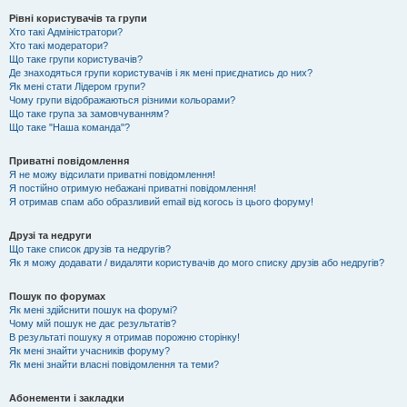
Рівні користувачів та групи
Хто такі Адміністратори?
Хто такі модератори?
Що таке групи користувачів?
Де знаходяться групи користувачів і як мені приєднатись до них?
Як мені стати Лідером групи?
Чому групи відображаються різними кольорами?
Що таке група за замовчуванням?
Що таке "Наша команда"?
Приватні повідомлення
Я не можу відсилати приватні повідомлення!
Я постійно отримую небажані приватні повідомлення!
Я отримав спам або образливий email від когось із цього форуму!
Друзі та недруги
Що таке список друзів та недругів?
Як я можу додавати / видаляти користувачів до мого списку друзів або недругів?
Пошук по форумах
Як мені здійснити пошук на форумі?
Чому мій пошук не дає результатів?
В результаті пошуку я отримав порожню сторінку!
Як мені знайти учасників форуму?
Як мені знайти власні повідомлення та теми?
Абонементи і закладки