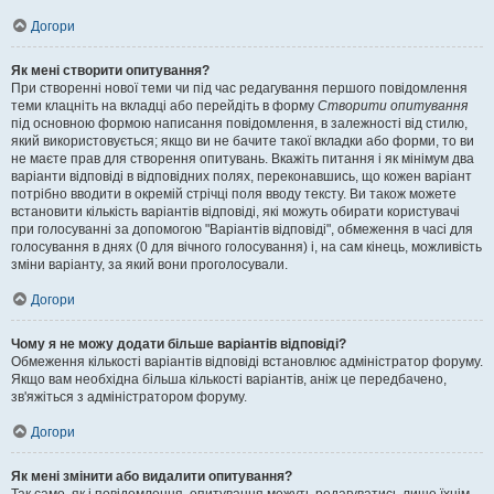
Догори
Як мені створити опитування?
При створенні нової теми чи під час редагування першого повідомлення
теми клацніть на вкладці або перейдіть в форму
Створити опитування
під основною формою написання повідомлення, в залежності від стилю,
який використовується; якщо ви не бачите такої вкладки або форми, то ви
не маєте прав для створення опитувань. Вкажіть питання і як мінімум два
варіанти відповіді в відповідних полях, переконавшись, що кожен варіант
потрібно вводити в окремій стрічці поля вводу тексту. Ви також можете
встановити кількість варіантів відповіді, які можуть обирати користувачі
при голосуванні за допомогою "Варіантів відповіді", обмеження в часі для
голосування в днях (0 для вічного голосування) і, на сам кінець, можливість
зміни варіанту, за який вони проголосували.
Догори
Чому я не можу додати більше варіантів відповіді?
Обмеження кількості варіантів відповіді встановлює адміністратор форуму.
Якщо вам необхідна більша кількості варіантів, аніж це передбачено,
зв'яжіться з адміністратором форуму.
Догори
Як мені змінити або видалити опитування?