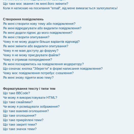
Що таке моє звання і як мені його змінити?
Коли я натискаю на посилання "email", від мене вимагається залогуватись!
Створення повідомлень
Як мені створити нову тему або повідомлення?
Як мені відредагувати або видалити повідомлення?
Як мені додати підпис до мого повідомлення?
Як мені створити опитування?
Чому я не можу додати більше варіантів відповіді?
Як мені змінити або видалити опитування?
Чому я не маю доступу до форуму?
Чому я не можу приєднувати файли?
Чому я отримав попередження?
Як мені поскаржитись на повідомлення модератору?
Що означає кнопка "Зберегти" в формі написання повідомлення?
Чому моє повідомлення потребує схвалення?
Як мені знову підняти мою тему?
Форматування тексту і типи тем
Що таке BBCode?
Чи можу я використовувати HTML?
Що таке смайлики?
Чи можу я розміщувати зображення?
Що таке важливі оголошення?
Що таке оголошення?
Що таке прикріплені теми?
Що таке закриті теми?
Що таке значок теми?