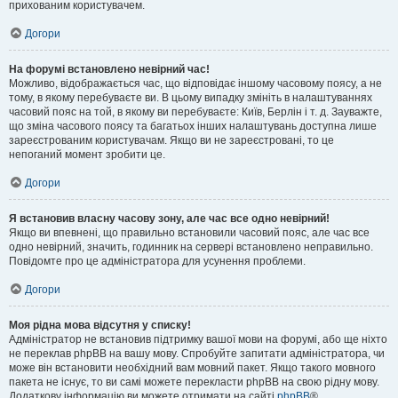
прихованим користувачем.
Догори
На форумі встановлено невірний час!
Можливо, відображається час, що відповідає іншому часовому поясу, а не
тому, в якому перебуваєте ви. В цьому випадку змініть в налаштуваннях
часовий пояс на той, в якому ви перебуваєте: Київ, Берлін і т. д. Зауважте,
що зміна часового поясу та багатьох інших налаштувань доступна лише
зареєстрованим користувачам. Якщо ви не зареєстровані, то це
непоганий момент зробити це.
Догори
Я встановив власну часову зону, але час все одно невірний!
Якщо ви впевнені, що правильно встановили часовий пояс, але час все
одно невірний, значить, годинник на сервері встановлено неправильно.
Повідомте про це адміністратора для усунення проблеми.
Догори
Моя рідна мова відсутня у списку!
Адміністратор не встановив підтримку вашої мови на форумі, або ще ніхто
не переклав phpBB на вашу мову. Спробуйте запитати адміністратора, чи
може він встановити необхідний вам мовний пакет. Якщо такого мовного
пакета не існує, то ви самі можете перекласти phpBB на свою рідну мову.
Додаткову інформацію ви можете отримати на сайті
phpBB
®.