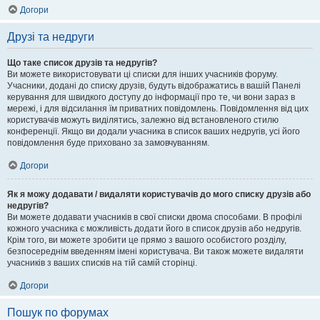
Догори
Друзі та недруги
Що таке список друзів та недругів?
Ви можете використовувати ці списки для інших учасників форуму.
Учасники, додані до списку друзів, будуть відображатись в вашій Панелі
керування для швидкого доступу до інформації про те, чи вони зараз в
мережі, і для відсилання їм приватних повідомлень. Повідомлення від цих
користувачів можуть виділятись, залежно від встановленого стилю
конференції. Якщо ви додали учасника в список ваших недругів, усі його
повідомлення буде приховано за замовчуванням.
Догори
Як я можу додавати / видаляти користувачів до мого списку друзів або
недругів?
Ви можете додавати учасників в свої списки двома способами. В профілі
кожного учасника є можливість додати його в список друзів або недругів.
Крім того, ви можете зробити це прямо з вашого особистого розділу,
безпосереднім введенням імені користувача. Ви також можете видаляти
учасників з ваших списків на тій самій сторінці.
Догори
Пошук по форумах