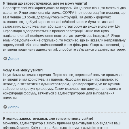
Я тільки що зареєструвався, але не можу увійти!
Перевірте свої ім'я користувача та пароль. Якщо вони вірні, то можливі два
варіанти. Якщо включена підтримка COPPA і при реєстрації ви вказали, що
вам менше 13 років, дотримуйтесь інструкцій. На деяких форумах
вимагається, щоб усі зареєстровані облікові записи були активовані
самостійно користувачами або адміністратором до входу в систему. Ця
інформація відображається в процесі реєстрації. Якщо вам було
надіслано email-повідомлення поштою, дотримуйтесь інструкцій. Якщо
email-повідомлення не отримано, то можливо, що ви вказали неправильну
адресу email або вона заблокований спам-фільтром. Якщо ви впевнені, що
ви ввели правильну адресу email, спробуйте зв'язатися з адміністратором.
Догори
Чому я не можу увійти?
Існує кілька можливих причин. Перш за все, переконайтесь, чи правильно
ви вводите ім'я користувача і пароль. Якщо дані введені правильно, то
необхідно зв'язатися з адміністратором, щоб перевірити, чи не був вам
заборонено доступ до форуму. Також можливо, що допущена помилка в
конфігурації форуму, зв'яжіться з адміністратором для виправлення
помилки.
Догори
Я колись зареєструвався, але тепер не можу увійти!
Можливо, адміністратор з якоїсь причини деактивував або видалив ваш
обліковий запис. Крім того, на багатьох форумах адміністратори