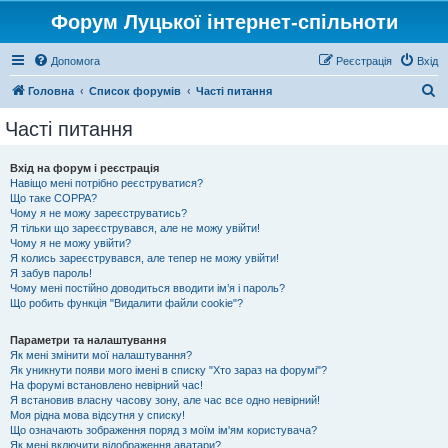
Форум Луцької інтернет-спільноти
Допомога
Реєстрація
Вхід
П
Головна
Список форумів
Часті питання
о
Часті питання
ш
у
Вхід на форум і реєстрація
Навіщо мені потрібно реєструватися?
к
Що таке COPPA?
Чому я не можу зареєструватись?
Я тільки що зареєструвався, але не можу увійти!
Чому я не можу увійти?
Я колись зареєструвався, але тепер не можу увійти!
Я забув пароль!
Чому мені постійно доводиться вводити ім’я і пароль?
Що робить функція "Видалити файли cookie"?
Параметри та налаштування
Як мені змінити мої налаштування?
Як уникнути появи мого імені в списку "Хто зараз на форумі"?
На форумі встановлено невірний час!
Я встановив власну часову зону, але час все одно невірний!
Моя рідна мова відсутня у списку!
Що означають зображення поряд з моїм ім'ям користувача?
Як мені включити відображення аватари?