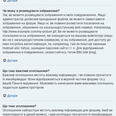
Догори
Чи можу я розміщувати зображення?
Так, ви можете розміщувати зображення в своїх повідомленнях. Якщо
адміністратор дозволив приєднання файлів, ви можете завантажити
зображення на форум. Якщо ні, ви повинні розмістити посилання на
зображення, збережене на загальнодоступному веб-сервері. Наприклад:
http://www.example.com/my-picture.gif. Ви не можете розміщувати
посилання ні на зображення, які знаходяться на вашому комп'ютері (якщо
він не є загальнодоступним сервером), ні на зображення, для доступу до
яких потрібна автентифікація, як, наприклад, такі як поштові скриньки
Hotmail або Yahoo, захищені паролем сайти і т. п. Для відображення
зображення в повідомленні, скористайтесь тегом BBCode [img].
Догори
Що таке важливі оголошення?
Важливі оголошення містять важливу інформацію, і ви повинні прочитати
їх якнайшвидше. Вони відображаються в верхній частині форуму та у
вашій Панелі керування. Можливість написання вами важливих оголошень
надається адміністратором.
Догори
Що таке оголошення?
Оголошення найчастіше містять важливу інформацію для форуму, який ви
переглядаєте в даний момент, і вам необхідно прочитати їх якнайшвидше.