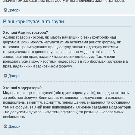
значків тем залежить від прав доступу, встановлених адміністратором.
Догори
Рівні користувачів та групи
Хто такі Адміністратори?
Адміністратори - особи, які мають найвищий рівень контролю над
форумом. Вони можуть керувати усіма аспектами роботи форуму, які
включають розмежування прав доступу, закриття доступу окремим
користувачам, створення груп, призначення модераторів і т. п., В
залежності від прав, наданих їм засновником форуму. Також вони
володіють усіма можливостями модераторів в усіх форумах, залежно від
прав, наданих ним засновником форуму.
Догори
Хто такі модератори?
Модератори - це користувачі (або групи користувачів), які щодня стежать
за роботою форуму. Вони мають можливості редагування та видалення
повідомлень, закриття, відкриття, переміщення, видалення та об'єднання
тем на форумі, за який вони відповідають. Основне завдання модераторів
- не допускати відхилень від тем (оффтопік) та розміщень образливих
повідомлень.
Догори