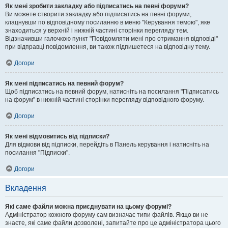
Як мені зробити закладку або підписатись на певні форуми?
Ви можете створити закладку або підписатись на певні форуми,
клацнувши по відповідному посиланню в меню "Керування темою", яке
знаходиться у верхній і нижній частині сторінки перегляду тем.
Відзначивши галочкою пункт "Повідомляти мені про отримання відповіді"
при відправці повідомлення, ви також підпишетеся на відповідну тему.
Догори
Як мені підписатись на певний форум?
Щоб підписатись на певний форум, натисніть на посилання "Підписатись
на форум" в нижній частині сторінки перегляду відповідного форуму.
Догори
Як мені відмовитись від підписки?
Для відмови від підписки, перейдіть в Панель керування і натисніть на
посилання "Підписки".
Догори
Вкладення
Які саме файли можна приєднувати на цьому форумі?
Адміністратор кожного форуму сам визначає типи файлів. Якщо ви не
знаєте, які саме файли дозволені, запитайте про це адміністратора цього