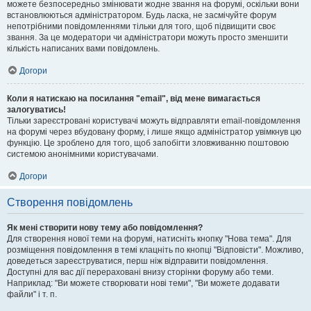
можете безпосередньо змінювати жодне звання на форумі, оскільки вони
встановлюються адміністратором. Будь ласка, не засмічуйте форум
непотрібними повідомленнями тільки для того, щоб підвищити своє
звання. За це модератори чи адміністратори можуть просто зменшити
кількість написаних вами повідомлень.
Догори
Коли я натискаю на посилання "email", від мене вимагається
залогуватись!
Тільки зареєстровані користувачі можуть відправляти email-повідомлення
на форумі через вбудовану форму, і лише якщо адміністратор увімкнув цю
функцію. Це зроблено для того, щоб запобігти зловживанню поштовою
системою анонімними користувачами.
Догори
Створення повідомлень
Як мені створити нову тему або повідомлення?
Для створення нової теми на форумі, натисніть кнопку "Нова тема". Для
розміщення повідомлення в темі клацніть по кнопці "Відповісти". Можливо,
доведеться зареєструватися, перш ніж відправити повідомлення.
Доступні для вас дії перераховані внизу сторінки форуму або теми.
Наприклад: "Ви можете створювати нові теми", "Ви можете додавати
файли" і т. п.