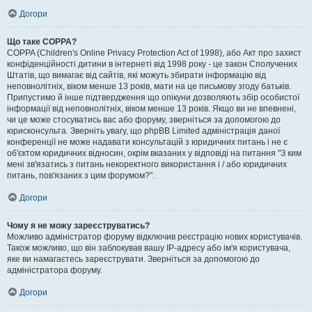
Догори
Що таке COPPA?
COPPA (Children's Online Privacy Protection Act of 1998), або Акт про захист
конфіденційності дитини в інтернеті від 1998 року - це закон Сполучених
Штатів, що вимагає від сайтів, які можуть збирати інформацію від
неповнолітніх, віком менше 13 років, мати на це письмову згоду батьків.
Припустимо й інше підтвердження що опікуни дозволяють збір особистої
інформації від неповнолітніх, віком менше 13 років. Якщо ви не впевнені,
чи це може стосуватись вас або форуму, зверніться за допомогою до
юрисконсульта. Зверніть увагу, що phpBB Limited адміністрація даної
конференції не може надавати консультацій з юридичних питань і не є
об'єктом юридичних відносин, окрім вказаних у відповіді на питання "З ким
мені зв'язатись з питань некоректного використання і / або юридичних
питань, пов'язаних з цим форумом?".
Догори
Чому я не можу зареєструватись?
Можливо адміністратор форуму відключив реєстрацію нових користувачів.
Також можливо, що він заблокував вашу IP-адресу або ім'я користувача,
яке ви намагаєтесь зареєструвати. Зверніться за допомогою до
адміністратора форуму.
Догори