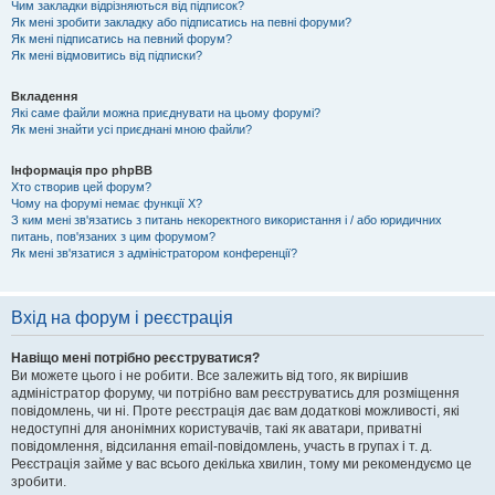
Чим закладки відрізняються від підписок?
Як мені зробити закладку або підписатись на певні форуми?
Як мені підписатись на певний форум?
Як мені відмовитись від підписки?
Вкладення
Які саме файли можна приєднувати на цьому форумі?
Як мені знайти усі приєднані мною файли?
Інформація про phpBB
Хто створив цей форум?
Чому на форумі немає функції X?
З ким мені зв'язатись з питань некоректного використання і / або юридичних
питань, пов'язаних з цим форумом?
Як мені зв'язатися з адміністратором конференції?
Вхід на форум і реєстрація
Навіщо мені потрібно реєструватися?
Ви можете цього і не робити. Все залежить від того, як вирішив
адміністратор форуму, чи потрібно вам реєструватись для розміщення
повідомлень, чи ні. Проте реєстрація дає вам додаткові можливості, які
недоступні для анонімних користувачів, такі як аватари, приватні
повідомлення, відсилання email-повідомлень, участь в групах і т. д.
Реєстрація займе у вас всього декілька хвилин, тому ми рекомендуємо це
зробити.