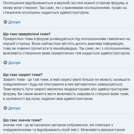
Оголошення відображаються в верхній частині кожної сторінки форуму, в
якому вони створені. Так само, як і з важливими оголошеннями, право на
створення оголошень надається адміністратором.
Догори
Що таке прикріплені теми?
Прикріплені теми в форумі розміщуються під оголошеннями і виключно на
першій сторінці. Вони найчастіше містять досить важливу інформацію,
тому ви повинні прочитати їх якнайшвидше. Так само, як і з оголошеннями,
можливість створення вами прикріплених тем надається адміністратором.
Догори
Що таке закриті теми?
Закриті теми - це такі теми, в яких користувачі більше не можуть залишати
повідомлення і будь-які опитування в них автоматично завершуються.
Теми можуть бути закриті виключно модераторами або адміністраторами
форуму. Ви також можете мати можливість закривати створені вами теми,
в залежності від прав, наданих вам адміністратором.
Догори
Що таке значок теми?
Значки тем - це встановлені автором зображення, які пов'язані з
повідомленнями та відображають їхній зміст. Можливість використання