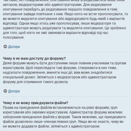
Так само, як і повідомлення, опитування можуть редагуватись лише їхнім
автором, модераторами або адміністраторами. Для редагування
опитування перейдіть до редагування першого повідомлення в темі;
опитування завжди пов'язане з ним. Якщо ніхто не встиг проголосувати, то
ви можете видалити опитування або відредагувати будь-який з варіантів
відповіді. Однак якщо хтось уже проголосував, лише модератори та
адміністратори можуть редагувати та видаляти опитування. Це зроблено
для того, щоб ніхто не зміг змінювати варіанти відповіді під час
голосування.
Догори
Чому я не маю доступу до форуму?
Деякі форуми можуть бути доступними лише певним учасникам та групам
користувачів. Щоб переглядати такі форуми, створювати в них теми,
надсилати повідомлення, вчиняти інші дії, вам може знадобитися
спеціальний дозвіл. Зв'яжіться з модератором або адміністратором
форуму для отримання такого дозволу.
Догори
Чому я не можу приєднувати файли?
Права на приєднання файлів встановлюються на рівні форумів, груп
користувачів або окремих користувачів. Адміністратор форуму можливо
заборонив приєднання файлів у форумі. Також можливо, що приєднувати
файли дозволено лише членам певних груп. Якщо ви не знаєте, чому ви
не можете додавати файли, зв'яжіться з адміністратором.