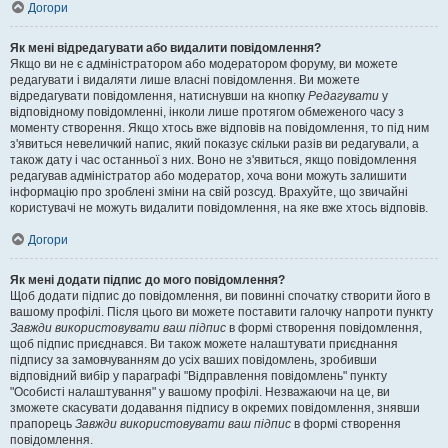
Догори
Як мені відредагувати або видалити повідомлення?
Якщо ви не є адміністратором або модератором форуму, ви можете
редагувати і видаляти лише власні повідомлення. Ви можете
відредагувати повідомлення, натиснувши на кнопку
Редагувати
у
відповідному повідомленні, інколи лише протягом обмеженого часу з
моменту створення. Якщо хтось вже відповів на повідомлення, то під ним
з'явиться невеличкий напис, який показує скільки разів ви редагували, а
також дату і час останньої з них. Воно не з'явиться, якщо повідомлення
редагував адміністратор або модератор, хоча вони можуть залишити
інформацію про зроблені зміни на свій розсуд. Врахуйте, що звичайні
користувачі не можуть видалити повідомлення, на яке вже хтось відповів.
Догори
Як мені додати підпис до мого повідомлення?
Щоб додати підпис до повідомлення, ви повинні спочатку створити його в
вашому профілі. Після цього ви можете поставити галочку напроти пункту
Завжди використовувати ваш підпис
в формі створення повідомлення,
щоб підпис приєднався. Ви також можете налаштувати приєднання
підпису за замовчуванням до усіх ваших повідомлень, зробивши
відповідний вибір у параграфі "Відправлення повідомлень" пункту
"Особисті налаштування" у вашому профілі. Незважаючи на це, ви
зможете скасувати додавання підпису в окремих повідомлення, знявши
прапорець
Завжди використовувати ваш підпис
в формі створення
повідомлення.