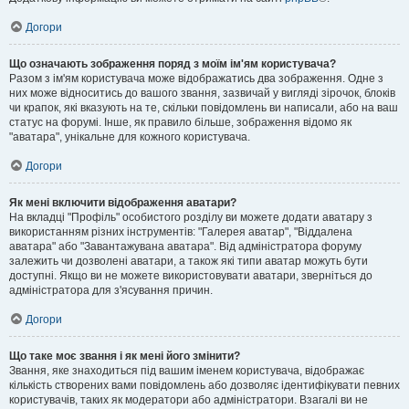
Догори
Що означають зображення поряд з моїм ім'ям користувача?
Разом з ім'ям користувача може відображатись два зображення. Одне з
них може відноситись до вашого звання, зазвичай у вигляді зірочок, блоків
чи крапок, які вказують на те, скільки повідомлень ви написали, або на ваш
статус на форумі. Інше, як правило більше, зображення відомо як
"аватара", унікальне для кожного користувача.
Догори
Як мені включити відображення аватари?
На вкладці "Профіль" особистого розділу ви можете додати аватару з
використанням різних інструментів: "Галерея аватар", "Віддалена
аватара" або "Завантажувана аватара". Від адміністратора форуму
залежить чи дозволені аватари, а також які типи аватар можуть бути
доступні. Якщо ви не можете використовувати аватари, зверніться до
адміністратора для з'ясування причин.
Догори
Що таке моє звання і як мені його змінити?
Звання, яке знаходиться під вашим іменем користувача, відображає
кількість створених вами повідомлень або дозволяє ідентифікувати певних
користувачів, таких як модератори або адміністратори. Взагалі ви не