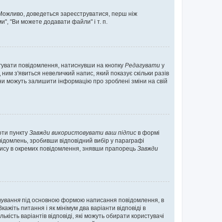
. Можливо, доведеться зареєструватися, перш ніж
", "Ви можете додавати файли" і т. п.
гувати повідомлення, натиснувши на кнопку
Редагувати
у
ним з'явиться невеличкий напис, який показує скільки разів
они можуть залишити інформацію про зроблені зміни на свій
оти пункту
Завжди використовувати ваш підпис
в формі
ідомлень, зробивши відповідний вибір у параграфі
пису в окремих повідомлення, знявши прапорець
Завжди
ування
під основною формою написання повідомлення, в
ажіть питання і як мінімум два варіанти відповіді в
кість варіантів відповіді, які можуть обирати користувачі