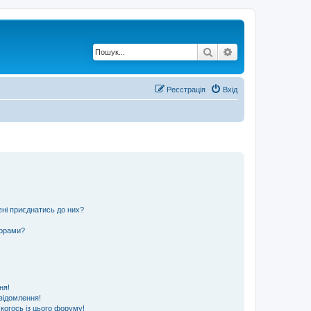
Пошук
Розширений по
Реєстрація
Вхід
ені приєднатись до них?
ьорами?
ня!
відомлення!
 когось із цього форуму!