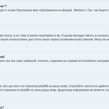
умі"?
айдете опцію
Приховати моє перебування на форумі
. Виберіть
Так
, і ви буде
 поясу, а не тому, в якому перебуваєте ви. В цьому випадку змініть в налашту
тьох інших налаштувань доступна лише зареєстрованим користувачам. Якщо ви н
ний!
але час все одно невірний, значить, годинник на сервері встановлено неправ
і, або ще ніхто не переклав phpBB на вашу мову. Спробуйте запитати адмініс
жете перекласти phpBB на свою рідну мову. Додаткову інформацію ви можете о
ча?