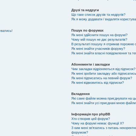
Друзі та недруги
Що таке список друзів та недругів?
Як я можу додавати / видаляти користувач
Пошук по форумах
уватись!
Як мені здійснити пошук на форумі?
Чому мій пошук не дає результатів?
В результаті пошуку я отримав порожню с
Як мені знайти учасників форуму?
Як мені знайти власні повідомлення та т
Абонементи і закладки
Чим закладки відрізняються від підписок?
Як мені зробити закладку або підписатис
Як мені підписатись на певний форум?
Як мені відмовитись від підписки?
Вкладення
Які саме файли можна приєднувати на ц
Як мені знайти усі приєднані мною файли
Інформація про phpBB
Хто створив цей форум?
Чому на форумі немає функції X?
З ким мені зв'язатись з питань некоректн
форумом?