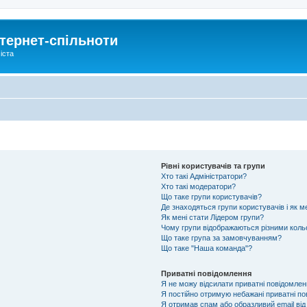
тернет-спільноти
іста
Рівні користувачів та групи
Хто такі Адміністратори?
Хто такі модератори?
Що таке групи користувачів?
Де знаходяться групи користувачів і як м
Як мені стати Лідером групи?
Чому групи відображаються різними кол
Що таке група за замовчуванням?
Що таке "Наша команда"?
Приватні повідомлення
Я не можу відсилати приватні повідомлен
Я постійно отримую небажані приватні по
Я отримав спам або образливий email від