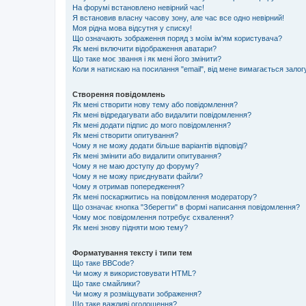
На форумі встановлено невірний час!
Я встановив власну часову зону, але час все одно невірний!
Моя рідна мова відсутня у списку!
Що означають зображення поряд з моїм ім'ям користувача?
Як мені включити відображення аватари?
Що таке моє звання і як мені його змінити?
Коли я натискаю на посилання "email", від мене вимагається залог
Створення повідомлень
Як мені створити нову тему або повідомлення?
Як мені відредагувати або видалити повідомлення?
Як мені додати підпис до мого повідомлення?
Як мені створити опитування?
Чому я не можу додати більше варіантів відповіді?
Як мені змінити або видалити опитування?
Чому я не маю доступу до форуму?
Чому я не можу приєднувати файли?
Чому я отримав попередження?
Як мені поскаржитись на повідомлення модератору?
Що означає кнопка "Зберегти" в формі написання повідомлення?
Чому моє повідомлення потребує схвалення?
Як мені знову підняти мою тему?
Форматування тексту і типи тем
Що таке BBCode?
Чи можу я використовувати HTML?
Що таке смайлики?
Чи можу я розміщувати зображення?
Що таке важливі оголошення?