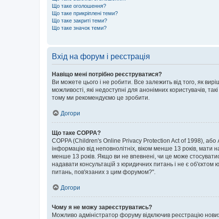
Що таке оголошення?
Що таке прикріплені теми?
Що таке закриті теми?
Що таке значок теми?
Вхід на форум і реєстрація
Навіщо мені потрібно реєструватися?
Ви можете цього і не робити. Все залежить від того, як ви
можливості, які недоступні для анонімних користувачів, такі
тому ми рекомендуємо це зробити.
Догори
Що таке COPPA?
COPPA (Children's Online Privacy Protection Act of 1998), аб
інформацію від неповнолітніх, віком менше 13 років, мати н
менше 13 років. Якщо ви не впевнені, чи це може стосувати
надавати консультацій з юридичних питань і не є об'єктом ю
питань, пов'язаних з цим форумом?".
Догори
Чому я не можу зареєструватись?
Можливо адміністратор форуму відключив реєстрацію нових к