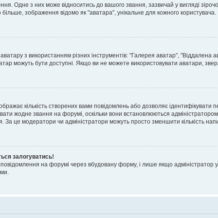
я. Одне з них може відноситись до вашого звання, зазвичай у вигляді зірочок, 
о більше, зображення відомо як "аватара", унікальне для кожного користувача.
аватару з використанням різних інструментів: "Галерея аватар", "Віддалена а
атар можуть бути доступні. Якщо ви не можете використовувати аватари, звер
ображає кількість створених вами повідомлень або дозволяє ідентифікувати п
вати жодне звання на форумі, оскільки вони встановлюються адміністратором
я. За це модератори чи адміністратори можуть просто зменшити кількість нап
ться залогуватись!
l-повідомлення на форумі через вбудовану форму, і лише якщо адміністратор у
ми.