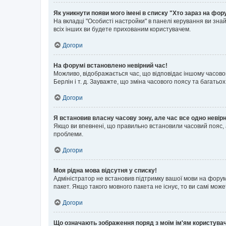
Як уникнути появи мого імені в списку "Хто зараз на фор
На вкладці "Особисті настройки" в панелі керування ви зн
всіх інших ви будете прихованим користувачем.
Догори
На форумі встановлено невірний час!
Можливо, відображається час, що відповідає іншому часовому
Берлін і т. д. Зауважте, що зміна часового поясу та бага
Догори
Я встановив власну часову зону, але час все одно невір
Якщо ви впевнені, що правильно встановили часовий пояс, 
проблеми.
Догори
Моя рідна мова відсутня у списку!
Адміністратор не встановив підтримку вашої мови на форум
пакет. Якщо такого мовного пакета не існує, то ви самі мо
Догори
Що означають зображення поряд з моїм ім'ям користува