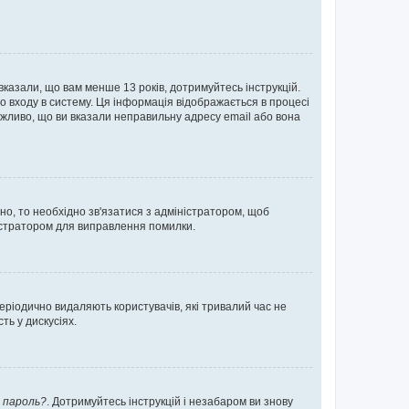
 вказали, що вам менше 13 років, дотримуйтесь інструкцій.
о входу в систему. Ця інформація відображається в процесі
ожливо, що ви вказали неправильну адресу email або вона
ьно, то необхідно зв'язатися з адміністратором, щоб
ністратором для виправлення помилки.
еріодично видаляють користувачів, які тривалий час не
ь у дискусіях.
 пароль?
. Дотримуйтесь інструкцій і незабаром ви знову