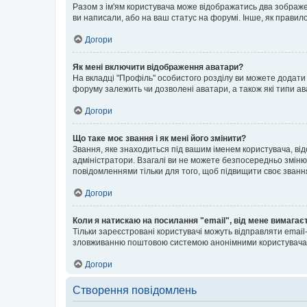
Разом з ім'ям користувача може відображатись два зображенн
ви написали, або на ваш статус на форумі. Інше, як правил
Догори
Як мені включити відображення аватари?
На вкладці "Профіль" особистого розділу ви можете додати 
форуму залежить чи дозволені аватари, а також які типи ав
Догори
Що таке моє звання і як мені його змінити?
Звання, яке знаходиться під вашим іменем користувача, від
адміністратори. Взагалі ви не можете безпосередньо зміню
повідомленнями тільки для того, щоб підвищити своє званн
Догори
Коли я натискаю на посилання "email", від мене вимагає
Тільки зареєстровані користувачі можуть відправляти emai
зловживанню поштовою системою анонімними користувача
Догори
Створення повідомлень