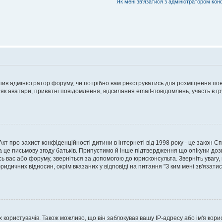
Як мені зв'язатися з адміністратором кон
рішив адміністратор форуму, чи потрібно вам реєструватись для розміщення пов
 як аватари, приватні повідомлення, відсилання email-повідомлень, участь в груп
о Акт про захист конфіденційності дитини в інтернеті від 1998 року - це закон 
а це письмову згоду батьків. Припустимо й інше підтвердження що опікуни дозв
сь вас або форуму, зверніться за допомогою до юрисконсульта. Зверніть увагу,
ридичних відносин, окрім вказаних у відповіді на питання "З ким мені зв'язати
ористувачів. Також можливо, що він заблокував вашу IP-адресу або ім'я корис