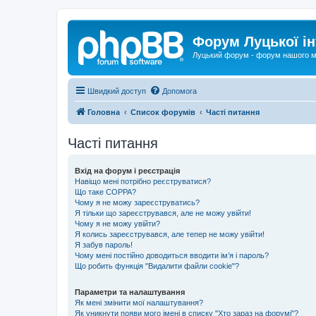
Форум Луцької ін
Луцький форум - форум нашого м
Швидкий доступ
Допомога
Головна
Список форумів
Часті питання
Часті питання
Вхід на форум і реєстрація
Навіщо мені потрібно реєструватися?
Що таке COPPA?
Чому я не можу зареєструватись?
Я тільки що зареєструвався, але не можу увійти!
Чому я не можу увійти?
Я колись зареєструвався, але тепер не можу увійти!
Я забув пароль!
Чому мені постійно доводиться вводити ім’я і пароль?
Що робить функція "Видалити файли cookie"?
Параметри та налаштування
Як мені змінити мої налаштування?
Як уникнути появи мого імені в списку "Хто зараз на форумі"?