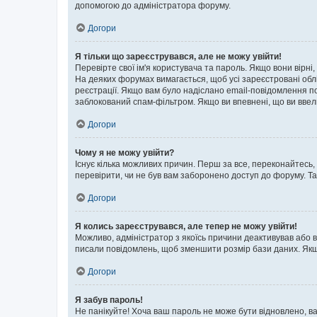
допомогою до адміністратора форуму.
Догори
Я тільки що зареєструвався, але не можу увійти!
Перевірте свої ім'я користувача та пароль. Якщо вони вірні
На деяких форумах вимагається, щоб усі зареєстровані обл
реєстрації. Якщо вам було надіслано email-повідомлення п
заблокований спам-фільтром. Якщо ви впевнені, що ви ввел
Догори
Чому я не можу увійти?
Існує кілька можливих причин. Перш за все, переконайтесь,
перевірити, чи не був вам заборонено доступ до форуму. Т
Догори
Я колись зареєструвався, але тепер не можу увійти!
Можливо, адміністратор з якоїсь причини деактивував або в
писали повідомлень, щоб зменшити розмір бази даних. Якщо
Догори
Я забув пароль!
Не панікуйте! Хоча ваш пароль не може бути відновлено, ва