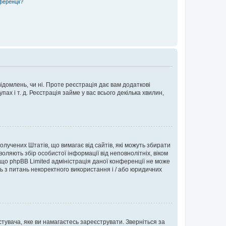
ференції?
ідомлень, чи ні. Проте реєстрація дає вам додаткові
ах і т. д. Реєстрація займе у вас всього декілька хвилин,
Сполучених Штатів, що вимагає від сайтів, які можуть збирати
оляють збір особистої інформації від неповнолітніх, віком
 що phpBB Limited адміністрація даної конференції не може
сь з питань некоректного використання і / або юридичних
тувача, яке ви намагаєтесь зареєструвати. Зверніться за