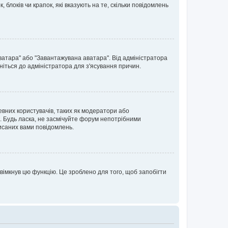
блоків чи крапок, які вказують на те, скільки повідомлень
ватара" або "Завантажувана аватара". Від адміністратора
ніться до адміністратора для з'ясування причин.
евних користувачів, таких як модератори або
. Будь ласка, не засмічуйте форум непотрібними
исаних вами повідомлень.
вімкнув цю функцію. Це зроблено для того, щоб запобігти