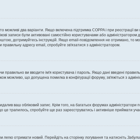
, то можливі два варіанти. Якщо включена підтримка COPPA і при реєстрації ви
ікові записи були активовані самостійно користувачами або адміністратором д
оштою, дотримуйтесь інструкцій. Якщо email-повідомлення не отримано, то м
и правильну адресу email, спробуйте зв'язатися з адміністратором.
 чи правильно ви вводите ім'я користувача і пароль. Якщо дані введені правил
акож можливо, що допущена помилка в конфігурації форуму, зв'яжіться з адмі
идалив ваш обліковий запис. Крім того, на багатьох форумах адміністратори п
 це трапилось, спробуйте ще раз зареєструватись і активніше приймати участ
м легко отримати новий. Перейдіть на сторінку логування та натисніть
Забули