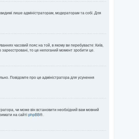
те видимі лише адміністраторам, модераторам та собі. Для
ваннях часовий пояс на той, в якому ви перебуваєте: Київ,
е зареєстровані, то це непоганий момент зробити це.
ильно. Повідомте про це адміністратора для усунення
тратора, чи може він встановити необхідний вам мовний
тримати на сайті
phpBB
®.