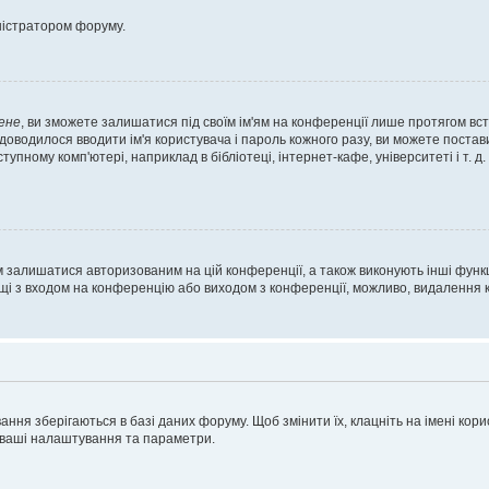
ністратором форуму.
ене
, ви зможете залишатися під своїм ім'ям на конференції лише протягом вст
 доводилося вводити ім'я користувача і пароль кожного разу, ви можете поста
пному комп'ютері, наприклад в бібліотеці, інтернет-кафе, університеті і т. д
м залишатися авторизованим на цій конференції, а також виконують інші функц
ощі з входом на конференцію або виходом з конференції, можливо, видалення к
ня зберігаються в базі даних форуму. Щоб змінити їх, клацніть на імені корист
і ваші налаштування та параметри.