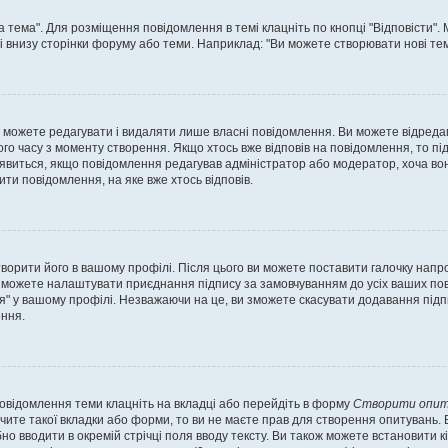
а тема". Для розміщення повідомлення в темі клацніть по кнопці "Відповісти"
і внизу сторінки форуму або теми. Наприклад: "Ви можете створювати нові теми
 можете редагувати і видаляти лише власні повідомлення. Ви можете відреда
о часу з моменту створення. Якщо хтось вже відповів на повідомлення, то під 
е з'явиться, якщо повідомлення редагував адміністратор або модератор, хоча в
ти повідомлення, на яке вже хтось відповів.
творити його в вашому профілі. Після цього ви можете поставити галочку напр
 можете налаштувати приєднання підпису за замовчуванням до усіх ваших пов
я" у вашому профілі. Незважаючи на це, ви зможете скасувати додавання під
ння.
повідомлення теми клацніть на вкладці або перейдіть в форму
Створити опит
чите такої вкладки або форми, то ви не маєте прав для створення опитувань. Вк
о вводити в окремій стрічці поля вводу тексту. Ви також можете встановити кіль