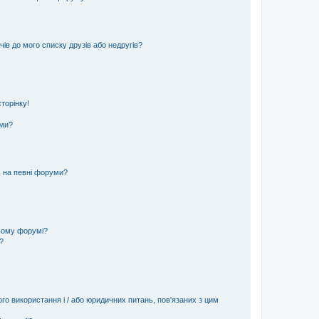
ів до мого списку друзів або недругів?
торінку!
еми?
ь на певні форуми?
ьому форумі?
?
ого використання і / або юридичних питань, пов'язаних з цим