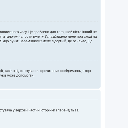
ановленого часу. Це зроблено для того, щоб ніхто інший не
вити галочку напроти пункту
Запам'ятати мене
при вході на
. Якщо пункт
Запам'ятати мене
відсутній, це означає, що
ії, такі як відстежування прочитаних повідомлень, якщо
уків може допомогти.
увача у верхній частині сторінки і перейдіть за