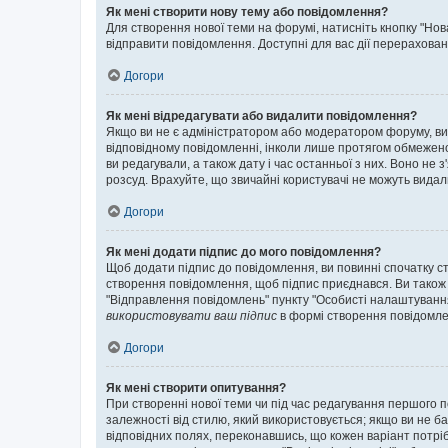
Як мені створити нову тему або повідомлення?
Для створення нової теми на форумі, натисніть кнопку "Нов
відправити повідомлення. Доступні для вас дії перерахован
Догори
Як мені відредагувати або видалити повідомлення?
Якщо ви не є адміністратором або модератором форуму, ви
відповідному повідомленні, інколи лише протягом обмеженог
ви редагували, а також дату і час останньої з них. Воно н
розсуд. Врахуйте, що звичайні користувачі не можуть видали
Догори
Як мені додати підпис до мого повідомлення?
Щоб додати підпис до повідомлення, ви повинні спочатку с
створення повідомлення, щоб підпис приєднався. Ви також
"Відправлення повідомлень" пункту "Особисті налаштуванн
використовувати ваш підпис
в формі створення повідомле
Догори
Як мені створити опитування?
При створенні нової теми чи під час редагування першого 
залежності від стилю, який використовується; якщо ви не ба
відповідних полях, переконавшись, що кожен варіант потрібн