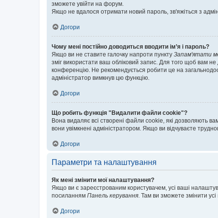
зможете увійти на форум.
Якщо не вдалося отримати новий пароль, зв'яжіться з адмі
Догори
Чому мені постійно доводиться вводити ім’я і пароль?
Якщо ви не ставите галочку напроти пункту
Запам'ятати м
зміг використати ваш обліковий запис. Для того щоб вам не
конференцію. Не рекомендується робити це на загальнодосту
адміністратор вимкнув цю функцію.
Догори
Що робить функція "Видалити файли cookie"?
Вона видаляє всі створені файли cookie, які дозволяють ва
вони увімкнені адміністратором. Якщо ви відчуваєте трудн
Догори
Параметри та налаштування
Як мені змінити мої налаштування?
Якщо ви є зареєстрованим користувачем, усі ваші налаштуван
посиланням
Панель керування
. Там ви зможете змінити ус
Догори