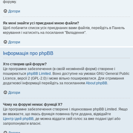
форуму.
Догори
Як мені знайти усі приєднані мною файли?
Щоб побачити список усіх приєднаних вами файлів, перейдіть в Панель
керування і натисніть на посилання "Вкладення".
Догори
Інформація про phpBB
Хто створив цей форум?
Це програмне забезпечення (в своїй незміненій формі) створене і
поширюється
phpBB Limited
. Воно доступне на умовах GNU General Public
Licence, версії 2 (GPL-2.0) і може вільно поширюватися. Для отримання
додаткової інформації перейдіть за посиланням
About phpBB
.
Догори
Чому на форумі немає функції X?
Це програмне забезпечення створене і ліцензоване phpBB Limited. Якщо
ви вважаєте, що якась функція повинна бути додана, відвідайте
Центр ідей phpBB
, де можна віддати свій голос за вже подані ідеї або
запропонувати власні.