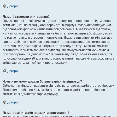
Догори
Як мені створити опитування?
При створенні нової теми чи під час редагування першого повідомлення
теми клацніть на вкладці або перейдіть в форму
Створити опитування
під основною формою написання повідомлення, в залежності від стилю,
який використовується; якщо ви не бачите такої вкладки або форми, то ви
не маєте прав для створення опитувань. Вкажіть питання і як мінімум два
варіанти відповіді в відповідних полях, переконавшись, що кожен варіант
потрібно вводити в окремій стрічці поля вводу тексту. Ви також можете
встановити кількість варіантів відповіді, які можуть обирати користувачі
при голосуванні за допомогою "Варіантів відповіді", обмеження в часі для
голосування в днях (0 для вічного голосування) і, на сам кінець, можливість
зміни варіанту, за який вони проголосували.
Догори
Чому я не можу додати більше варіантів відповіді?
Обмеження кількості варіантів відповіді встановлює адміністратор форуму.
Якщо вам необхідна більша кількості варіантів, аніж це передбачено,
зв'яжіться з адміністратором форуму.
Догори
Як мені змінити або видалити опитування?