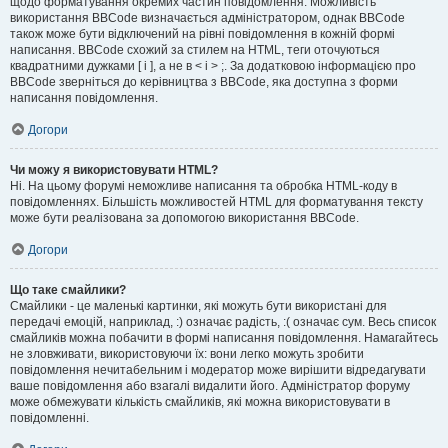
щодо форматування окремих частин повідомлення. Можливість
використання BBCode визначається адміністратором, однак BBCode
також може бути відключений на рівні повідомлення в кожній формі
написання. BBCode схожий за стилем на HTML, теги оточуються
квадратними дужками [ і ], а не в < і > ;. За додатковою інформацією про
BBCode зверніться до керівництва з BBCode, яка доступна з форми
написання повідомлення.
Догори
Чи можу я використовувати HTML?
Ні. На цьому форумі неможливе написання та обробка HTML-коду в
повідомленнях. Більшість можливостей HTML для форматування тексту
може бути реалізована за допомогою використання BBCode.
Догори
Що таке смайлики?
Смайлики - це маленькі картинки, які можуть бути використані для
передачі емоцій, наприклад, :) означає радість, :( означає сум. Весь список
смайликів можна побачити в формі написання повідомлення. Намагайтесь
не зловживати, використовуючи їх: вони легко можуть зробити
повідомлення нечитабельним і модератор може вирішити відредагувати
ваше повідомлення або взагалі видалити його. Адміністратор форуму
може обмежувати кількість смайликів, які можна використовувати в
повідомленні.