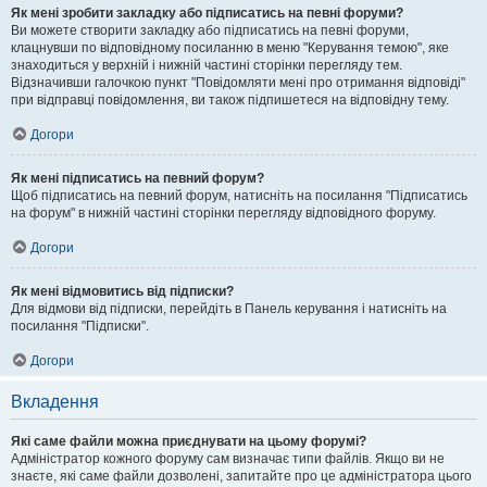
Як мені зробити закладку або підписатись на певні форуми?
Ви можете створити закладку або підписатись на певні форуми,
клацнувши по відповідному посиланню в меню "Керування темою", яке
знаходиться у верхній і нижній частині сторінки перегляду тем.
Відзначивши галочкою пункт "Повідомляти мені про отримання відповіді"
при відправці повідомлення, ви також підпишетеся на відповідну тему.
Догори
Як мені підписатись на певний форум?
Щоб підписатись на певний форум, натисніть на посилання "Підписатись
на форум" в нижній частині сторінки перегляду відповідного форуму.
Догори
Як мені відмовитись від підписки?
Для відмови від підписки, перейдіть в Панель керування і натисніть на
посилання "Підписки".
Догори
Вкладення
Які саме файли можна приєднувати на цьому форумі?
Адміністратор кожного форуму сам визначає типи файлів. Якщо ви не
знаєте, які саме файли дозволені, запитайте про це адміністратора цього