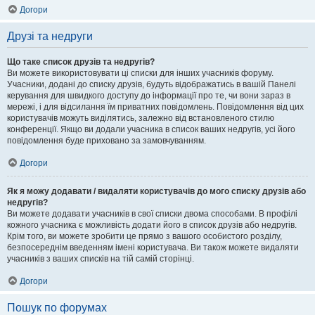
Догори
Друзі та недруги
Що таке список друзів та недругів?
Ви можете використовувати ці списки для інших учасників форуму.
Учасники, додані до списку друзів, будуть відображатись в вашій Панелі
керування для швидкого доступу до інформації про те, чи вони зараз в
мережі, і для відсилання їм приватних повідомлень. Повідомлення від цих
користувачів можуть виділятись, залежно від встановленого стилю
конференції. Якщо ви додали учасника в список ваших недругів, усі його
повідомлення буде приховано за замовчуванням.
Догори
Як я можу додавати / видаляти користувачів до мого списку друзів або
недругів?
Ви можете додавати учасників в свої списки двома способами. В профілі
кожного учасника є можливість додати його в список друзів або недругів.
Крім того, ви можете зробити це прямо з вашого особистого розділу,
безпосереднім введенням імені користувача. Ви також можете видаляти
учасників з ваших списків на тій самій сторінці.
Догори
Пошук по форумах