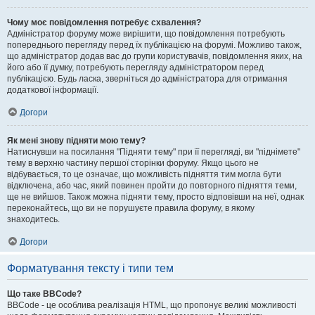
Чому моє повідомлення потребує схвалення?
Адміністратор форуму може вирішити, що повідомлення потребують
попереднього перегляду перед їх публікацією на форумі. Можливо також,
що адміністратор додав вас до групи користувачів, повідомлення яких, на
його або її думку, потребують перегляду адміністратором перед
публікацією. Будь ласка, зверніться до адміністратора для отримання
додаткової інформації.
Догори
Як мені знову підняти мою тему?
Натиснувши на посилання "Підняти тему" при її перегляді, ви "піднімете"
тему в верхню частину першої сторінки форуму. Якщо цього не
відбувається, то це означає, що можливість підняття тим могла бути
відключена, або час, який повинен пройти до повторного підняття теми,
ще не вийшов. Також можна підняти тему, просто відповівши на неї, однак
переконайтесь, що ви не порушуєте правила форуму, в якому
знаходитесь.
Догори
Форматування тексту і типи тем
Що таке BBCode?
BBCode - це особлива реалізація HTML, що пропонує великі можливості