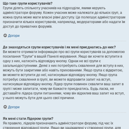
Що таке групи користувачів?
Групи ділять спільноту учасників на підрозділи, якими керують
адміністратори форуму. Кожен учасник може належати до кількох груп, а
кожна група може мати власні рівні доступу. Це полегшує адміністраторам
призначити кількох користувачів, наприклад, модераторами або надати їм
доступ до приватних форумів.
Догори
Де знаходяться групи користувачів і як мені приєднатись до них?
Ви можете отримати інформацію про всі групи користувачів за допомогою
посилання "Групи" в вашій Панелі керування. Якщо ви хочете вступити в
одну з них, натисніть відповідну кнопку. Однак не всі групи є
загальнодоступними. Деякі з них потребують схвалення для вступу в них,
можуть бути закритими або навіть прихованими. Якщо група є відкритою,
ви можете вступити до неї, натиснувши відповідну кнопку. Якщо група
потребує схвалення в групі, ви можете відправити запит на вступ,
натиснувши відповідну кнопку. Лідер групи повинен схвалити ваш запит в
групі і може запитати, чому ви бажаєте приєднатись. Будь ласка, не
діставайте лідера групи питаннями, чому він відхилив ваш запит на вступ,
у нього можуть бути для цього свої причини.
Догори
Як мені стати Лідером групи?
Як правило, лідерів призначають адміністратори форуму, під час їх
створення відповідної групи. Якщо ви зацікавлені у створенні групи, для