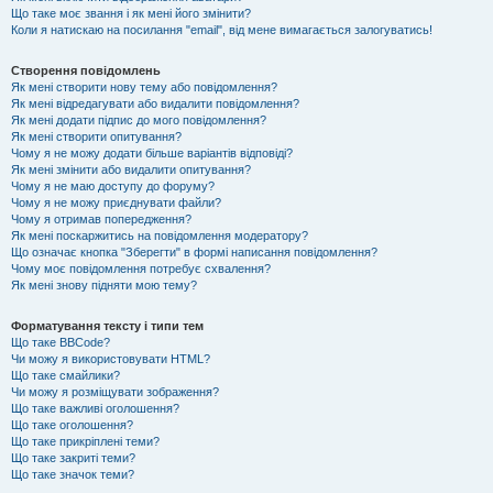
Що таке моє звання і як мені його змінити?
Коли я натискаю на посилання "email", від мене вимагається залогуватись!
Створення повідомлень
Як мені створити нову тему або повідомлення?
Як мені відредагувати або видалити повідомлення?
Як мені додати підпис до мого повідомлення?
Як мені створити опитування?
Чому я не можу додати більше варіантів відповіді?
Як мені змінити або видалити опитування?
Чому я не маю доступу до форуму?
Чому я не можу приєднувати файли?
Чому я отримав попередження?
Як мені поскаржитись на повідомлення модератору?
Що означає кнопка "Зберегти" в формі написання повідомлення?
Чому моє повідомлення потребує схвалення?
Як мені знову підняти мою тему?
Форматування тексту і типи тем
Що таке BBCode?
Чи можу я використовувати HTML?
Що таке смайлики?
Чи можу я розміщувати зображення?
Що таке важливі оголошення?
Що таке оголошення?
Що таке прикріплені теми?
Що таке закриті теми?
Що таке значок теми?