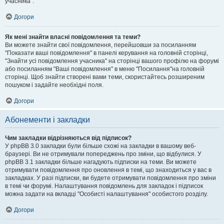
учасника".
Догори
Як мені знайти власні повідомлення та теми?
Ви можете знайти свої повідомлення, перейшовши за посиланням
"Показати ваші повідомлення" в панелі керування на головній сторінці,
"Знайти усі повідомлення учасника" на сторінці вашого профілю на форумі
або посиланням "Ваші повідомлення" в меню "Посилання"на головній
сторінці. Щоб знайти створені вами теми, скористайтесь розширеним
пошуком і задайте необхідні поля.
Догори
Абонементи і закладки
Чим закладки відрізняються від підписок?
У phpBB 3.0 закладки були більше схожі на закладки в вашому веб-
браузері. Ви не отримували попереджень про зміни, що відбулися. У
phpBB 3.1 закладки більше нагадують підписки на теми. Ви можете
отримувати повідомлення про оновлення в темі, що знаходиться у вас в
закладках. У разі підписки, ви будете отримувати повідомлення про зміни
в темі чи форумі. Налаштування повідомлень для закладок і підписок
можна задати на вкладці "Особисті налаштування" особистого розділу.
Догори