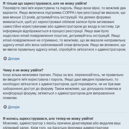
Я тільки що зареєструвався, але не можу увійти!
Перевірте свої ім'я користувача та пароль. Якщо вони вірні, то можливі два
варіанти. Якщо включена підтримка COPPA і при реєстрації ви вказали, що
вам менше 13 років, дотримуйтесь інструкцій. На деяких форумах
вимагається, щоб усі зареєстровані облікові записи були активовані
самостійно користувачами або адміністратором до входу в систему. Ця
інформація відображається в процесі реєстрації. Якщо вам було
надіслано email-повідомлення поштою, дотримуйтесь інструкцій. Якщо
email-повідомлення не отримано, то можливо, що ви вказали неправильну
адресу email або вона заблокований спам-фільтром. Якщо ви впевнені, що
ви ввели правильну адресу email, спробуйте зв'язатися з адміністратором.
Догори
Чому я не можу увійти?
Існує кілька можливих причин. Перш за все, переконайтесь, чи правильно
ви вводите ім'я користувача і пароль. Якщо дані введені правильно, то
необхідно зв'язатися з адміністратором, щоб перевірити, чи не був вам
заборонено доступ до форуму. Також можливо, що допущена помилка в
конфігурації форуму, зв'яжіться з адміністратором для виправлення
помилки.
Догори
Я колись зареєструвався, але тепер не можу увійти!
Можливо, адміністратор з якоїсь причини деактивував або видалив ваш
обліковий запис. Крім того, на багатьох форумах адміністратори