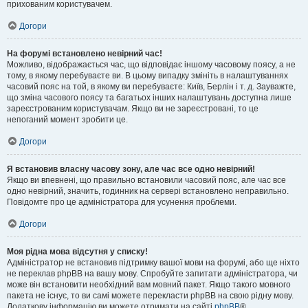
прихованим користувачем.
Догори
На форумі встановлено невірний час!
Можливо, відображається час, що відповідає іншому часовому поясу, а не
тому, в якому перебуваєте ви. В цьому випадку змініть в налаштуваннях
часовий пояс на той, в якому ви перебуваєте: Київ, Берлін і т. д. Зауважте,
що зміна часового поясу та багатьох інших налаштувань доступна лише
зареєстрованим користувачам. Якщо ви не зареєстровані, то це
непоганий момент зробити це.
Догори
Я встановив власну часову зону, але час все одно невірний!
Якщо ви впевнені, що правильно встановили часовий пояс, але час все
одно невірний, значить, годинник на сервері встановлено неправильно.
Повідомте про це адміністратора для усунення проблеми.
Догори
Моя рідна мова відсутня у списку!
Адміністратор не встановив підтримку вашої мови на форумі, або ще ніхто
не переклав phpBB на вашу мову. Спробуйте запитати адміністратора, чи
може він встановити необхідний вам мовний пакет. Якщо такого мовного
пакета не існує, то ви самі можете перекласти phpBB на свою рідну мову.
Додаткову інформацію ви можете отримати на сайті
phpBB
®.