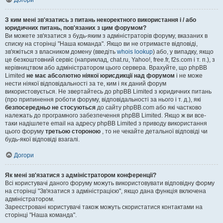
Догори
З ким мені зв'язатись з питань некоректного використання і / або
юридичних питань, пов'язаних з цим форумом?
Ви можете зв'язатися з будь-яким з адміністраторів форуму, вказаних в
списку на сторінці "Наша команда". Якщо ви не отримаєте відповіді,
зв'яжіться з власником домену (введіть
whois lookup
) або, у випадку, якщо
це безкоштовний сервіс (наприклад, chat.ru, Yahoo!, free.fr, f2s.com і т. п.), з
керівництвом або адміністратором цього сервера. Врахуйте, що phpBB
Limited
не має абсолютно ніякої юрисдикції над форумом
і не може
нести ніякої відповідальності за те, ким і як даний форум
використовується. Не звертайтесь до phpBB Limited з юридичних питань
(про припинення роботи форуму, відповідальності за нього і т. д.), які
безпосередньо не стосуються
до сайту phpBB.com або які частково
належать до програмного забезпечення phpBB Limited. Якщо ж ви все-
таки надішлете email на адресу phpBB Limited з приводу використання
цього форуму
третьою стороною
, то не чекайте детальної відповіді чи
будь-якої відповіді взагалі.
Догори
Як мені зв'язатися з адміністратором конференції?
Всі користувачі даного форуму можуть використовувати відповідну форму
на сторінці "Зв'язатися з адміністрацією", якщо дана функція включена
адміністратором.
Зареєстровані користувачі також можуть скористатися контактами на
сторінці "Наша команда".