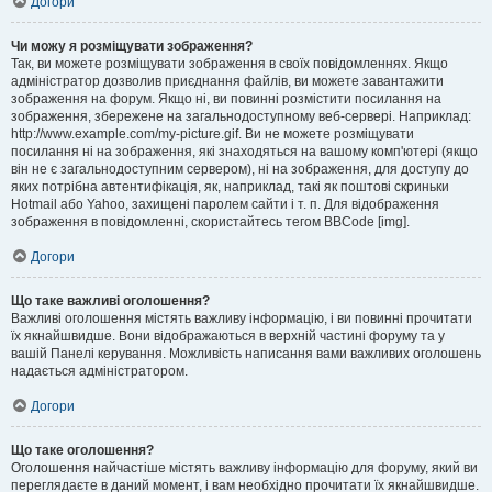
Догори
Чи можу я розміщувати зображення?
Так, ви можете розміщувати зображення в своїх повідомленнях. Якщо
адміністратор дозволив приєднання файлів, ви можете завантажити
зображення на форум. Якщо ні, ви повинні розмістити посилання на
зображення, збережене на загальнодоступному веб-сервері. Наприклад:
http://www.example.com/my-picture.gif. Ви не можете розміщувати
посилання ні на зображення, які знаходяться на вашому комп'ютері (якщо
він не є загальнодоступним сервером), ні на зображення, для доступу до
яких потрібна автентифікація, як, наприклад, такі як поштові скриньки
Hotmail або Yahoo, захищені паролем сайти і т. п. Для відображення
зображення в повідомленні, скористайтесь тегом BBCode [img].
Догори
Що таке важливі оголошення?
Важливі оголошення містять важливу інформацію, і ви повинні прочитати
їх якнайшвидше. Вони відображаються в верхній частині форуму та у
вашій Панелі керування. Можливість написання вами важливих оголошень
надається адміністратором.
Догори
Що таке оголошення?
Оголошення найчастіше містять важливу інформацію для форуму, який ви
переглядаєте в даний момент, і вам необхідно прочитати їх якнайшвидше.