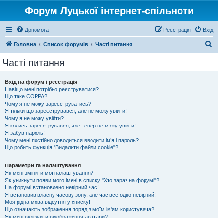
Форум Луцької інтернет-спільноти
Допомога
Реєстрація
Вхід
П
Головна
Список форумів
Часті питання
о
Часті питання
ш
у
Вхід на форум і реєстрація
Навіщо мені потрібно реєструватися?
к
Що таке COPPA?
Чому я не можу зареєструватись?
Я тільки що зареєструвався, але не можу увійти!
Чому я не можу увійти?
Я колись зареєструвався, але тепер не можу увійти!
Я забув пароль!
Чому мені постійно доводиться вводити ім’я і пароль?
Що робить функція "Видалити файли cookie"?
Параметри та налаштування
Як мені змінити мої налаштування?
Як уникнути появи мого імені в списку "Хто зараз на форумі"?
На форумі встановлено невірний час!
Я встановив власну часову зону, але час все одно невірний!
Моя рідна мова відсутня у списку!
Що означають зображення поряд з моїм ім'ям користувача?
Як мені включити відображення аватари?