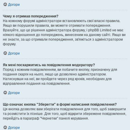
Догори
Чому я отримав попередження?
На кожному форумі адміністратори встановлюють свої власні правила.
Якщо ви порушили правила, ви можете отримати попередження.
Врахуйте, що це рішення адміністратора форуму, і phpBB Limited не має
ніякого відношення до попереджень, винесеним на даному сайті. Якщо ви
не знаєте, за що отримали попередження, зв'яжіться з адміністратором
форуму.
Догори
Як мені поскаржитись на повідомлення модератору?
Поряд з кожним повідомленням, ви побачите кнопку, призначену для
подання скарги на нього, якщо це дозволено адміністратором.
Натиснувши на неї, ви пройдете через ряд кроків, необхідних для
відправлення подання на повідомлення.
Догори
Що означає кнопка "Зберегти" в формі написання повідомлення?
Ця кнопка дозволяє вам зберігати повідомлення для того, щоб завершити
та розмістити їх пізніше. Для того, щоб відкрити збережене повідомлення,
перейдіть в параграф "Чернетки" панелі керування.
Догори