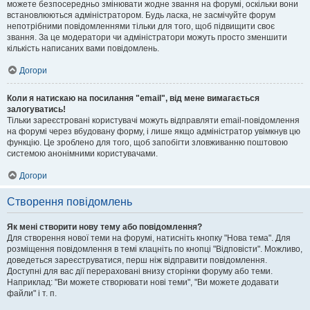
можете безпосередньо змінювати жодне звання на форумі, оскільки вони
встановлюються адміністратором. Будь ласка, не засмічуйте форум
непотрібними повідомленнями тільки для того, щоб підвищити своє
звання. За це модератори чи адміністратори можуть просто зменшити
кількість написаних вами повідомлень.
Догори
Коли я натискаю на посилання "email", від мене вимагається
залогуватись!
Тільки зареєстровані користувачі можуть відправляти email-повідомлення
на форумі через вбудовану форму, і лише якщо адміністратор увімкнув цю
функцію. Це зроблено для того, щоб запобігти зловживанню поштовою
системою анонімними користувачами.
Догори
Створення повідомлень
Як мені створити нову тему або повідомлення?
Для створення нової теми на форумі, натисніть кнопку "Нова тема". Для
розміщення повідомлення в темі клацніть по кнопці "Відповісти". Можливо,
доведеться зареєструватися, перш ніж відправити повідомлення.
Доступні для вас дії перераховані внизу сторінки форуму або теми.
Наприклад: "Ви можете створювати нові теми", "Ви можете додавати
файли" і т. п.