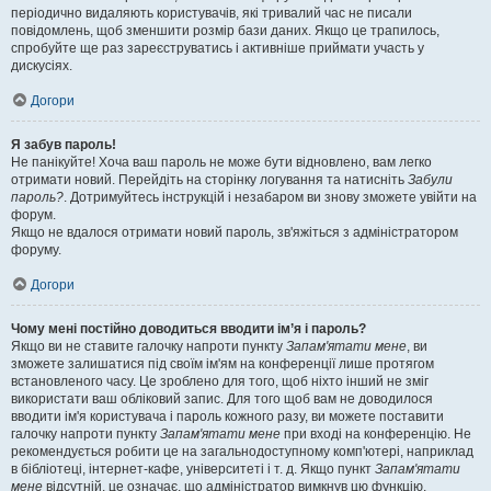
періодично видаляють користувачів, які тривалий час не писали
повідомлень, щоб зменшити розмір бази даних. Якщо це трапилось,
спробуйте ще раз зареєструватись і активніше приймати участь у
дискусіях.
Догори
Я забув пароль!
Не панікуйте! Хоча ваш пароль не може бути відновлено, вам легко
отримати новий. Перейдіть на сторінку логування та натисніть
Забули
пароль?
. Дотримуйтесь інструкцій і незабаром ви знову зможете увійти на
форум.
Якщо не вдалося отримати новий пароль, зв'яжіться з адміністратором
форуму.
Догори
Чому мені постійно доводиться вводити ім’я і пароль?
Якщо ви не ставите галочку напроти пункту
Запам'ятати мене
, ви
зможете залишатися під своїм ім'ям на конференції лише протягом
встановленого часу. Це зроблено для того, щоб ніхто інший не зміг
використати ваш обліковий запис. Для того щоб вам не доводилося
вводити ім'я користувача і пароль кожного разу, ви можете поставити
галочку напроти пункту
Запам'ятати мене
при вході на конференцію. Не
рекомендується робити це на загальнодоступному комп'ютері, наприклад
в бібліотеці, інтернет-кафе, університеті і т. д. Якщо пункт
Запам'ятати
мене
відсутній, це означає, що адміністратор вимкнув цю функцію.