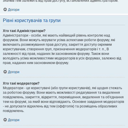
значків тем залежить від прав доступу, встановлених адміністратором.
Догори
Рівні користувачів та групи
Хто такі Адміністратори?
Адміністратори - особи, які мають найвищий рівень контролю над
форумом. Вони можуть керувати усіма аспектами роботи форуму, які
включають розмежування прав доступу, закриття доступу окремим
користувачам, створення груп, призначення модераторів і т. п., В
залежності від прав, наданих їм засновником форуму. Також вони
володіють усіма можливостями модераторів в усіх форумах, залежно від
прав, наданих ним засновником форуму.
Догори
Хто такі модератори?
Модератори - це користувачі (або групи користувачів), які щодня стежать
за роботою форуму. Вони мають можливості редагування та видалення
повідомлень, закриття, відкриття, переміщення, видалення та об'єднання
тем на форумі, за який вони відповідають. Основне завдання модераторів
- не допускати відхилень від тем (оффтопік) та розміщень образливих
повідомлень.
Догори