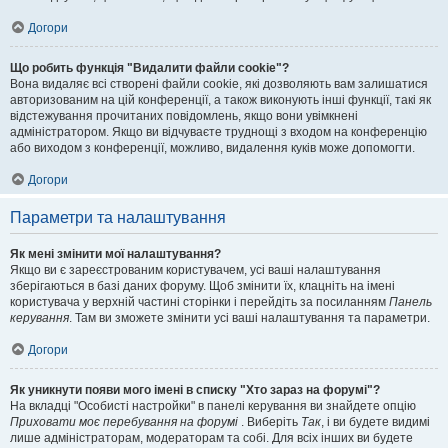
Догори
Що робить функція "Видалити файли cookie"?
Вона видаляє всі створені файли cookie, які дозволяють вам залишатися
авторизованим на цій конференції, а також виконують інші функції, такі як
відстежування прочитаних повідомлень, якщо вони увімкнені
адміністратором. Якщо ви відчуваєте труднощі з входом на конференцію
або виходом з конференції, можливо, видалення куків може допомогти.
Догори
Параметри та налаштування
Як мені змінити мої налаштування?
Якщо ви є зареєстрованим користувачем, усі ваші налаштування
зберігаються в базі даних форуму. Щоб змінити їх, клацніть на імені
користувача у верхній частині сторінки і перейдіть за посиланням
Панель
керування
. Там ви зможете змінити усі ваші налаштування та параметри.
Догори
Як уникнути появи мого імені в списку "Хто зараз на форумі"?
На вкладці "Особисті настройки" в панелі керування ви знайдете опцію
Приховати моє перебування на форумі
. Виберіть
Так
, і ви будете видимі
лише адміністраторам, модераторам та собі. Для всіх інших ви будете