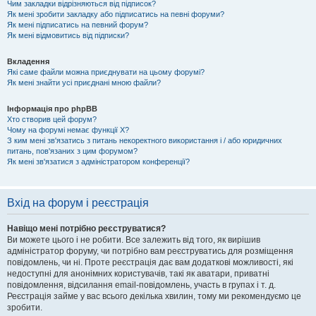
Чим закладки відрізняються від підписок?
Як мені зробити закладку або підписатись на певні форуми?
Як мені підписатись на певний форум?
Як мені відмовитись від підписки?
Вкладення
Які саме файли можна приєднувати на цьому форумі?
Як мені знайти усі приєднані мною файли?
Інформація про phpBB
Хто створив цей форум?
Чому на форумі немає функції X?
З ким мені зв'язатись з питань некоректного використання і / або юридичних
питань, пов'язаних з цим форумом?
Як мені зв'язатися з адміністратором конференції?
Вхід на форум і реєстрація
Навіщо мені потрібно реєструватися?
Ви можете цього і не робити. Все залежить від того, як вирішив
адміністратор форуму, чи потрібно вам реєструватись для розміщення
повідомлень, чи ні. Проте реєстрація дає вам додаткові можливості, які
недоступні для анонімних користувачів, такі як аватари, приватні
повідомлення, відсилання email-повідомлень, участь в групах і т. д.
Реєстрація займе у вас всього декілька хвилин, тому ми рекомендуємо це
зробити.