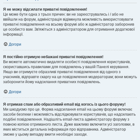
Я не можу відсилати приватні повідомлення!
Це може бути одна з трьох причин: ви не зареєструвались і / або не
ввійшли на форум, адміністрація відімкнула можливість використовувати
приватні повідомлення на всьому форумі або ж адміністратор заборонив
це особисто вам. Зв'яжіться з адміністратором для отримання додаткової
інформації.
Догори
Я постійно отримую небажані приватні повідомлення!
Ви можете автоматично видаляти особисті повідомлення користувачів,
скориставшись правилами для повідомлень у вашій Панелі керування.
Якщо ви отримуєте образливі приватні повідомлення від одного з
учасників, відправте скаргу на це повідомлення модераторам; вони можуть
заборонити йому надсилання приватних повідомлень.
Догори
Я отримав спам або образливий email від когось із цього форуму!
Ми шкодуємо про це. Форма надсилання email на цьому форумі включає
засоби безпеки і можливість відслідковувати користувачів, що надсилають
подібні повідомлення. Надішліть email-листа адміністратору форуму з
повною копією отриманого листа. Дуже важливо включити усі заголовки, в
яких міститься детальна інформація про відправника. Адміністратор
зможе у цьому випадку вжити необхідні заходи.