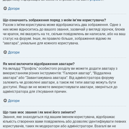
Догори
Що означають зображення поряд з моїм ім'ям користувача?
Разом з ім'ям користувача може відображатись два зображення. Одне з
них може відноситись до вашого звання, зазвичай у вигляді зірочок, блоків
чи крапок, які вказують на те, скільки повідомлень ви написали, або на ваш
статус на форумі. Інше, як правило більше, зображення відомо як
"аватара", унікальне для кожного користувача.
Догори
Як мені включити відображення аватари?
На вкладці "Профіль" особистого розділу ви можете додати аватару з
використанням різних інструментів: "Галерея аватар", "Віддалена
аватара" або "Завантажувана аватара". Від адміністратора форуму
залежить чи дозволені аватари, а також які типи аватар можуть бути
доступні. Якщо ви не можете використовувати аватари, зверніться до
адміністратора для з'ясування причин.
Догори
Що таке моє звання і як мені його змінити?
Звання, яке знаходиться під вашим іменем користувача, відображає
кількість створених вами повідомлень або дозволяє ідентифікувати певних
користувачів, таких як модератори або адміністратори. Взагалі ви не