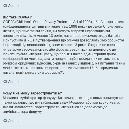
Догори
Що таке COPPA?
COPPA (Children's Online Privacy Protection Act of 1998), або Акт про захист
конфіденційності дитини в інтернеті від 1998 року - це закон Сполучених
Штатів, що вимагає від сайтів, які можуть збирати інформацію від
неповнолітніх, віком менше 13 років, мати на це письмову згоду батьків.
Припустимо й інше підтвердження що опікуни дозволяють збір особистої
інформації від неповнолітніх, віком менше 13 років. Якщо ви не впевнені,
чи це може стосуватись вас або форуму, зверніться за допомогою до
юрисконсульта. Зверніть увагу, що phpBB Limited адміністрація даної
конференції не може надавати консультацій з юридичних питань і не є
об'єктом юридичних відносин, окрім вказаних у відповіді на питання "З ким
мені зв'язатись з питань некоректного використання і / або юридичних
питань, пов'язаних з цим форумом?".
Догори
Чому я не можу зареєструватись?
Можливо адміністратор форуму відключив реєстрацію нових користувачів.
Також можливо, що він заблокував вашу IP-адресу або ім'я користувача,
яке ви намагаєтесь зареєструвати. Зверніться за допомогою до
адміністратора форуму.
Догори