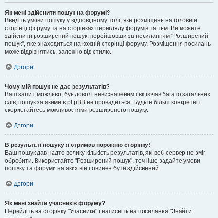
Як мені здійснити пошук на форумі?
Введіть умови пошуку у відповідному полі, яке розміщене на головній
сторінці форуму та на сторінках перегляду форумів та тем. Ви можете
здійснити розширений пошук, перейшовши за посиланням "Розширений
пошук", яке знаходиться на кожній сторінці форуму. Розміщення посилань
може відрізнятись, залежно від стилю.
Догори
Чому мій пошук не дає результатів?
Ваш запит, можливо, був доволі невизначеним і включав багато загальних
слів, пошук за якими в phpBB не провадиться. Будьте більш конкретні і
скористайтесь можливостями розширеного пошуку.
Догори
В результаті пошуку я отримав порожню сторінку!
Ваш пошук дав надто велику кількість результатів, які веб-сервер не зміг
обробити. Використайте "Розширений пошук", точніше задайте умови
пошуку та форуми на яких він повинен бути здійснений.
Догори
Як мені знайти учасників форуму?
Перейдіть на сторінку "Учасники" і натисніть на посилання "Знайти