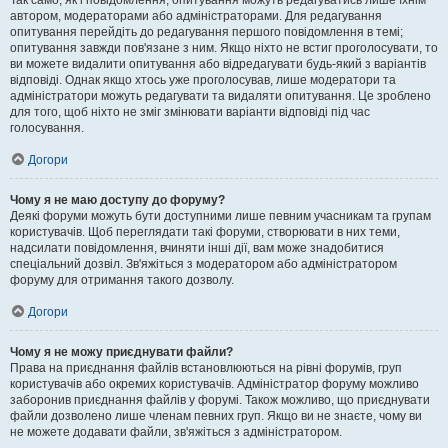
Так само, як і повідомлення, опитування можуть редагуватись лише їхнім
автором, модераторами або адміністраторами. Для редагування
опитування перейдіть до редагування першого повідомлення в темі;
опитування завжди пов'язане з ним. Якщо ніхто не встиг проголосувати, то
ви можете видалити опитування або відредагувати будь-який з варіантів
відповіді. Однак якщо хтось уже проголосував, лише модератори та
адміністратори можуть редагувати та видаляти опитування. Це зроблено
для того, щоб ніхто не зміг змінювати варіанти відповіді під час
голосування.
Догори
Чому я не маю доступу до форуму?
Деякі форуми можуть бути доступними лише певним учасникам та групам
користувачів. Щоб переглядати такі форуми, створювати в них теми,
надсилати повідомлення, вчиняти інші дії, вам може знадобитися
спеціальний дозвіл. Зв'яжіться з модератором або адміністратором
форуму для отримання такого дозволу.
Догори
Чому я не можу приєднувати файли?
Права на приєднання файлів встановлюються на рівні форумів, груп
користувачів або окремих користувачів. Адміністратор форуму можливо
заборонив приєднання файлів у форумі. Також можливо, що приєднувати
файли дозволено лише членам певних груп. Якщо ви не знаєте, чому ви
не можете додавати файли, зв'яжіться з адміністратором.