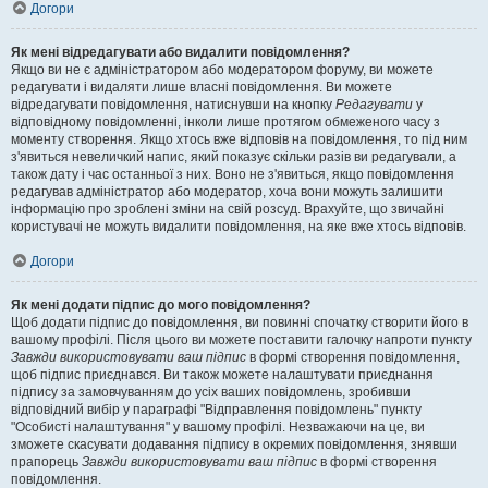
Догори
Як мені відредагувати або видалити повідомлення?
Якщо ви не є адміністратором або модератором форуму, ви можете
редагувати і видаляти лише власні повідомлення. Ви можете
відредагувати повідомлення, натиснувши на кнопку
Редагувати
у
відповідному повідомленні, інколи лише протягом обмеженого часу з
моменту створення. Якщо хтось вже відповів на повідомлення, то під ним
з'явиться невеличкий напис, який показує скільки разів ви редагували, а
також дату і час останньої з них. Воно не з'явиться, якщо повідомлення
редагував адміністратор або модератор, хоча вони можуть залишити
інформацію про зроблені зміни на свій розсуд. Врахуйте, що звичайні
користувачі не можуть видалити повідомлення, на яке вже хтось відповів.
Догори
Як мені додати підпис до мого повідомлення?
Щоб додати підпис до повідомлення, ви повинні спочатку створити його в
вашому профілі. Після цього ви можете поставити галочку напроти пункту
Завжди використовувати ваш підпис
в формі створення повідомлення,
щоб підпис приєднався. Ви також можете налаштувати приєднання
підпису за замовчуванням до усіх ваших повідомлень, зробивши
відповідний вибір у параграфі "Відправлення повідомлень" пункту
"Особисті налаштування" у вашому профілі. Незважаючи на це, ви
зможете скасувати додавання підпису в окремих повідомлення, знявши
прапорець
Завжди використовувати ваш підпис
в формі створення
повідомлення.