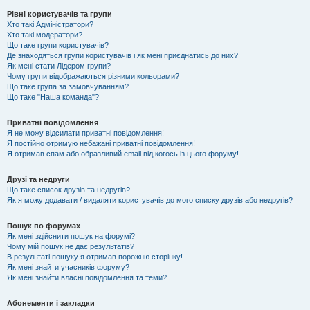
Рівні користувачів та групи
Хто такі Адміністратори?
Хто такі модератори?
Що таке групи користувачів?
Де знаходяться групи користувачів і як мені приєднатись до них?
Як мені стати Лідером групи?
Чому групи відображаються різними кольорами?
Що таке група за замовчуванням?
Що таке "Наша команда"?
Приватні повідомлення
Я не можу відсилати приватні повідомлення!
Я постійно отримую небажані приватні повідомлення!
Я отримав спам або образливий email від когось із цього форуму!
Друзі та недруги
Що таке список друзів та недругів?
Як я можу додавати / видаляти користувачів до мого списку друзів або недругів?
Пошук по форумах
Як мені здійснити пошук на форумі?
Чому мій пошук не дає результатів?
В результаті пошуку я отримав порожню сторінку!
Як мені знайти учасників форуму?
Як мені знайти власні повідомлення та теми?
Абонементи і закладки