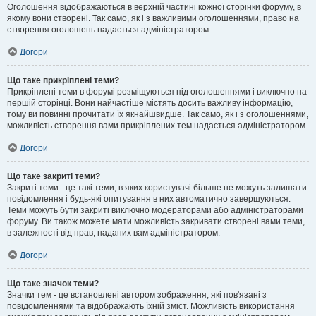
Оголошення відображаються в верхній частині кожної сторінки форуму, в
якому вони створені. Так само, як і з важливими оголошеннями, право на
створення оголошень надається адміністратором.
Догори
Що таке прикріплені теми?
Прикріплені теми в форумі розміщуються під оголошеннями і виключно на
першій сторінці. Вони найчастіше містять досить важливу інформацію,
тому ви повинні прочитати їх якнайшвидше. Так само, як і з оголошеннями,
можливість створення вами прикріплених тем надається адміністратором.
Догори
Що таке закриті теми?
Закриті теми - це такі теми, в яких користувачі більше не можуть залишати
повідомлення і будь-які опитування в них автоматично завершуються.
Теми можуть бути закриті виключно модераторами або адміністраторами
форуму. Ви також можете мати можливість закривати створені вами теми,
в залежності від прав, наданих вам адміністратором.
Догори
Що таке значок теми?
Значки тем - це встановлені автором зображення, які пов'язані з
повідомленнями та відображають їхній зміст. Можливість використання