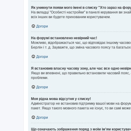
Як уникнути появи мого імені в списку "Хто зараз на фор
На вкладці "Особисті настройки" в панелі керування ви зн
всіх інших ви будете прихованим користувачем.
Догори
На форумі встановлено невірний час!
Можливо, відображається час, що відповідає іншому часовому
Берлін і т. д. Зауважте, що зміна часового поясу та бага
Догори
Я встановив власну часову зону, але час все одно невір
Якщо ви впевнені, що правильно встановили часовий пояс, 
проблеми.
Догори
Моя рідна мова відсутня у списку!
Адміністратор не встановив підтримку вашої мови на форум
пакет. Якщо такого мовного пакета не існує, то ви самі мо
Догори
Що означають зображення поряд з моїм ім'ям користува