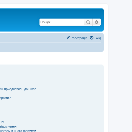
Пошук
Розширений по
Реєстрація
Вхід
ені приєднатись до них?
ьорами?
ня!
відомлення!
 когось із цього форуму!