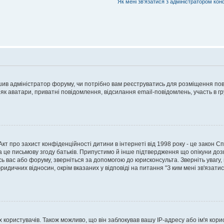
Як мені зв'язатися з адміністратором кон
рішив адміністратор форуму, чи потрібно вам реєструватись для розміщення пов
 як аватари, приватні повідомлення, відсилання email-повідомлень, участь в груп
о Акт про захист конфіденційності дитини в інтернеті від 1998 року - це закон 
а це письмову згоду батьків. Припустимо й інше підтвердження що опікуни дозв
сь вас або форуму, зверніться за допомогою до юрисконсульта. Зверніть увагу,
ридичних відносин, окрім вказаних у відповіді на питання "З ким мені зв'язати
ористувачів. Також можливо, що він заблокував вашу IP-адресу або ім'я корис