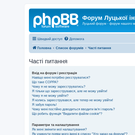
Форум Луцької ін
Луцький форум - форум нашого м
Швидкий доступ
Допомога
Головна
Список форумів
Часті питання
Часті питання
Вхід на форум і реєстрація
Навіщо мені потрібно реєструватися?
Що таке COPPA?
Чому я не можу зареєструватись?
Я тільки що зареєструвався, але не можу увійти!
Чому я не можу увійти?
Я колись зареєструвався, але тепер не можу увійти!
Я забув пароль!
Чому мені постійно доводиться вводити ім’я і пароль?
Що робить функція "Видалити файли cookie"?
Параметри та налаштування
Як мені змінити мої налаштування?
Як уникнути появи мого імені в списку "Хто зараз на форумі"?