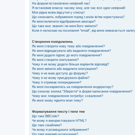
На форумі встановлено невірний час!
Я встановив власну часову зону, але час все одно невірний!
Моя рідна мова відсутня у списку!
Що означають зображення поряд з моїм ім'ям користувача?
Як мені включити відображення аватари?
Що таке моє звання і як мені його змінити?
Коли я натискаю на посилання "email", від мене вимагається залог
Створення повідомлень
Як мені створити нову тему або повідомлення?
Як мені відредагувати або видалити повідомлення?
Як мені додати підпис до мого повідомлення?
Як мені створити опитування?
Чому я не можу додати більше варіантів відповіді?
Як мені змінити або видалити опитування?
Чому я не маю доступу до форуму?
Чому я не можу приєднувати файли?
Чому я отримав попередження?
Як мені поскаржитись на повідомлення модератору?
Що означає кнопка "Зберегти" в формі написання повідомлення?
Чому моє повідомлення потребує схвалення?
Як мені знову підняти мою тему?
Форматування тексту і типи тем
Що таке BBCode?
Чи можу я використовувати HTML?
Що таке смайлики?
Чи можу я розміщувати зображення?
Що таке важливі оголошення?