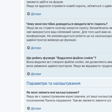
зможете увійти на форум.
Якщо не вдалося отримати новий пароль, зв'яжіться з адмі
Догори
Чому мені постійно доводиться вводити ім’я і пароль?
Якщо ви не ставите галочку напроти пункту
Запам'ятати м
зміг використати ваш обліковий запис. Для того щоб вам не
конференцію. Не рекомендується робити це на загальнодосту
адміністратор вимкнув цю функцію.
Догори
Що робить функція "Видалити файли cookie"?
Вона видаляє всі створені файли cookie, які дозволяють ва
вони увімкнені адміністратором. Якщо ви відчуваєте трудн
Догори
Параметри та налаштування
Як мені змінити мої налаштування?
Якщо ви є зареєстрованим користувачем, усі ваші налаштуван
посиланням
Панель керування
. Там ви зможете змінити ус
Догори