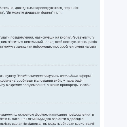
. Можливо, доведеться зареєструватися, перш ніж
", "Ви можете додавати файли" і т. п.
гувати повідомлення, натиснувши на кнопку
Редагувати
у
ним з'явиться невеличкий напис, який показує скільки разів
они можуть залишити інформацію про зроблені зміни на свій
оти пункту
Завжди використовувати ваш підпис
в формі
ідомлень, зробивши відповідний вибір у параграфі
пису в окремих повідомлення, знявши прапорець
Завжди
ування
під основною формою написання повідомлення, в
ажіть питання і як мінімум два варіанти відповіді в
кість варіантів відповіді, які можуть обирати користувачі