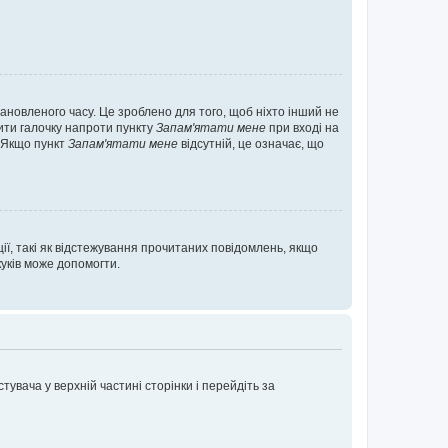
ановленого часу. Це зроблено для того, щоб ніхто інший не
вити галочку напроти пункту
Запам'ятати мене
при вході на
. Якщо пункт
Запам'ятати мене
відсутній, це означає, що
ії, такі як відстежування прочитаних повідомлень, якщо
уків може допомогти.
увача у верхній частині сторінки і перейдіть за