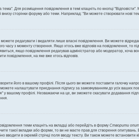
а тема". Для розміщення повідомлення в темі клацніть по кнопці "Відповісти"
і внизу сторінки форуму або теми. Наприклад: "Ви можете створювати нові теми
 можете редагувати і видаляти лише власні повідомлення. Ви можете відреда
о часу з моменту створення. Якщо хтось вже відповів на повідомлення, то під 
е з'явиться, якщо повідомлення редагував адміністратор або модератор, хоча в
ти повідомлення, на яке вже хтось відповів.
творити його в вашому профілі. Після цього ви можете поставити галочку напр
 можете налаштувати приєднання підпису за замовчуванням до усіх ваших пов
я" у вашому профілі. Незважаючи на це, ви зможете скасувати додавання під
ння.
повідомлення теми клацніть на вкладці або перейдіть в форму
Створити опит
чите такої вкладки або форми, то ви не маєте прав для створення опитувань. Вк
о вводити в окремій стрічці поля вводу тексту. Ви також можете встановити кіль