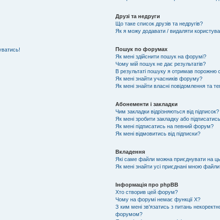
Друзі та недруги
Що таке список друзів та недругів?
Як я можу додавати / видаляти користувач
Пошук по форумах
уватись!
Як мені здійснити пошук на форумі?
Чому мій пошук не дає результатів?
В результаті пошуку я отримав порожню с
Як мені знайти учасників форуму?
Як мені знайти власні повідомлення та т
Абонементи і закладки
Чим закладки відрізняються від підписок?
Як мені зробити закладку або підписатис
Як мені підписатись на певний форум?
Як мені відмовитись від підписки?
Вкладення
Які саме файли можна приєднувати на ц
Як мені знайти усі приєднані мною файли
Інформація про phpBB
Хто створив цей форум?
Чому на форумі немає функції X?
З ким мені зв'язатись з питань некоректн
форумом?