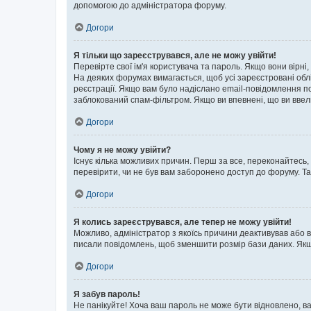
допомогою до адміністратора форуму.
Догори
Я тільки що зареєструвався, але не можу увійти!
Перевірте свої ім'я користувача та пароль. Якщо вони вірні
На деяких форумах вимагається, щоб усі зареєстровані обл
реєстрації. Якщо вам було надіслано email-повідомлення п
заблокований спам-фільтром. Якщо ви впевнені, що ви ввел
Догори
Чому я не можу увійти?
Існує кілька можливих причин. Перш за все, переконайтесь,
перевірити, чи не був вам заборонено доступ до форуму. Т
Догори
Я колись зареєструвався, але тепер не можу увійти!
Можливо, адміністратор з якоїсь причини деактивував або в
писали повідомлень, щоб зменшити розмір бази даних. Якщо
Догори
Я забув пароль!
Не панікуйте! Хоча ваш пароль не може бути відновлено, ва