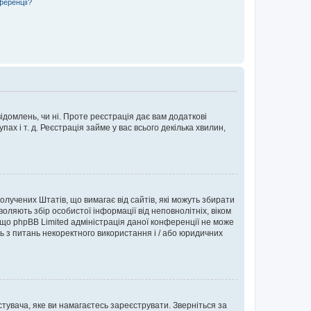
ференції?
ідомлень, чи ні. Проте реєстрація дає вам додаткові
ах і т. д. Реєстрація займе у вас всього декілька хвилин,
Сполучених Штатів, що вимагає від сайтів, які можуть збирати
оляють збір особистої інформації від неповнолітніх, віком
 що phpBB Limited адміністрація даної конференції не може
сь з питань некоректного використання і / або юридичних
тувача, яке ви намагаєтесь зареєструвати. Зверніться за