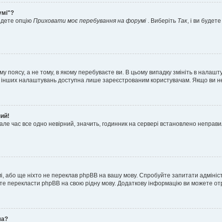
умі"?
айдете опцію
Приховати моє перебування на форумі
. Виберіть
Так
, і ви буде
 поясу, а не тому, в якому перебуваєте ви. В цьому випадку змініть в налашту
тьох інших налаштувань доступна лише зареєстрованим користувачам. Якщо ви н
ний!
але час все одно невірний, значить, годинник на сервері встановлено неправ
і, або ще ніхто не переклав phpBB на вашу мову. Спробуйте запитати адмініс
жете перекласти phpBB на свою рідну мову. Додаткову інформацію ви можете о
ча?