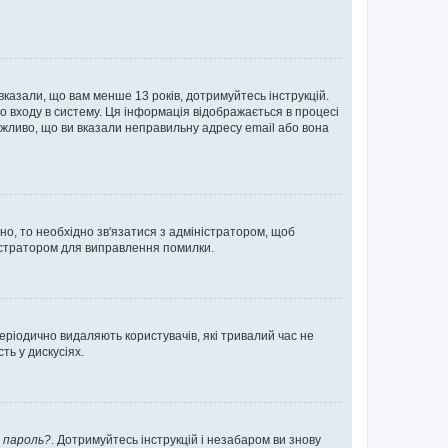
 вказали, що вам менше 13 років, дотримуйтесь інструкцій.
о входу в систему. Ця інформація відображається в процесі
ожливо, що ви вказали неправильну адресу email або вона
ьно, то необхідно зв'язатися з адміністратором, щоб
ністратором для виправлення помилки.
еріодично видаляють користувачів, які тривалий час не
ь у дискусіях.
 пароль?
. Дотримуйтесь інструкцій і незабаром ви знову