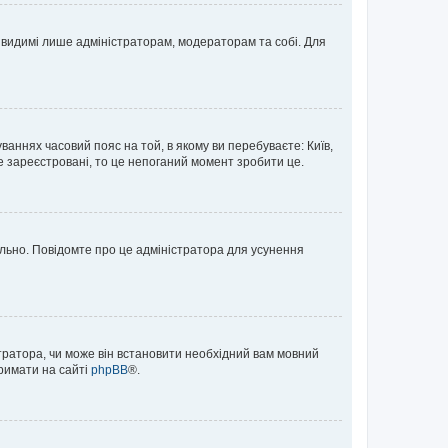
те видимі лише адміністраторам, модераторам та собі. Для
ваннях часовий пояс на той, в якому ви перебуваєте: Київ,
е зареєстровані, то це непоганий момент зробити це.
ильно. Повідомте про це адміністратора для усунення
тратора, чи може він встановити необхідний вам мовний
тримати на сайті
phpBB
®.