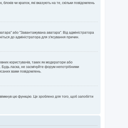
блоків чи крапок, які вказують на те, скільки повідомлень
ватара" або "Завантажувана аватара". Від адміністратора
ніться до адміністратора для з'ясування причин.
евних користувачів, таких як модератори або
. Будь ласка, не засмічуйте форум непотрібними
исаних вами повідомлень.
вімкнув цю функцію. Це зроблено для того, щоб запобігти