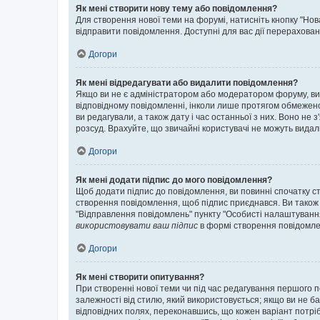
Як мені створити нову тему або повідомлення?
Для створення нової теми на форумі, натисніть кнопку "Нов
відправити повідомлення. Доступні для вас дії перерахован
Догори
Як мені відредагувати або видалити повідомлення?
Якщо ви не є адміністратором або модератором форуму, ви
відповідному повідомленні, інколи лише протягом обмеженог
ви редагували, а також дату і час останньої з них. Воно н
розсуд. Врахуйте, що звичайні користувачі не можуть видали
Догори
Як мені додати підпис до мого повідомлення?
Щоб додати підпис до повідомлення, ви повинні спочатку с
створення повідомлення, щоб підпис приєднався. Ви також
"Відправлення повідомлень" пункту "Особисті налаштуванн
використовувати ваш підпис
в формі створення повідомле
Догори
Як мені створити опитування?
При створенні нової теми чи під час редагування першого 
залежності від стилю, який використовується; якщо ви не ба
відповідних полях, переконавшись, що кожен варіант потрібн