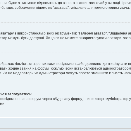
я. Одне з них може відноситись до вашого звання, зазвичай у вигляді зірочок, 
о більше, зображення відомо як "аватара", унікальне для кожного користувача.
аватару з використанням різних інструментів: "Галерея аватар", "Віддалена а
атар можуть бути доступні. Якщо ви не можете використовувати аватари, звер
ображає кількість створених вами повідомлень або дозволяє ідентифікувати п
вати жодне звання на форумі, оскільки вони встановлюються адміністратором
я. За це модератори чи адміністратори можуть просто зменшити кількість нап
ться залогуватись!
l-повідомлення на форумі через вбудовану форму, і лише якщо адміністратор у
ми.