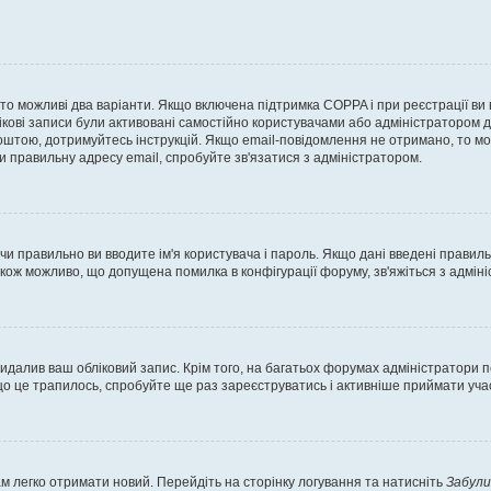
, то можливі два варіанти. Якщо включена підтримка COPPA і при реєстрації ви
ікові записи були активовані самостійно користувачами або адміністратором д
оштою, дотримуйтесь інструкцій. Якщо email-повідомлення не отримано, то м
и правильну адресу email, спробуйте зв'язатися з адміністратором.
 чи правильно ви вводите ім'я користувача і пароль. Якщо дані введені правил
акож можливо, що допущена помилка в конфігурації форуму, зв'яжіться з адмі
идалив ваш обліковий запис. Крім того, на багатьох форумах адміністратори п
 це трапилось, спробуйте ще раз зареєструватись і активніше приймати участ
м легко отримати новий. Перейдіть на сторінку логування та натисніть
Забули