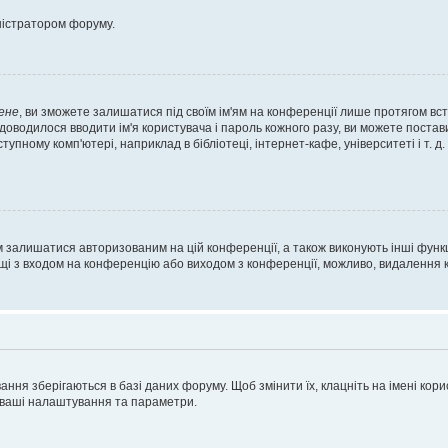
ністратором форуму.
ене
, ви зможете залишатися під своїм ім'ям на конференції лише протягом вст
 доводилося вводити ім'я користувача і пароль кожного разу, ви можете поста
пному комп'ютері, наприклад в бібліотеці, інтернет-кафе, університеті і т. д
м залишатися авторизованим на цій конференції, а також виконують інші функц
ощі з входом на конференцію або виходом з конференції, можливо, видалення к
ня зберігаються в базі даних форуму. Щоб змінити їх, клацніть на імені корист
і ваші налаштування та параметри.