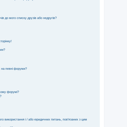
ів до мого списку друзів або недругів?
торінку!
еми?
ь на певні форуми?
ьому форумі?
?
ого використання і / або юридичних питань, пов'язаних з цим