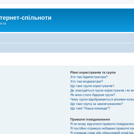
тернет-спільноти
іста
Рівні користувачів та групи
Хто такі Адміністратори?
Хто такі модератори?
Що таке групи користувачів?
Де знаходяться групи користувачів і як м
Як мені стати Лідером групи?
Чому групи відображаються різними кол
Що таке група за замовчуванням?
Що таке "Наша команда"?
Приватні повідомлення
Я не можу відсилати приватні повідомлен
Я постійно отримую небажані приватні по
Я отримав спам або образливий email від