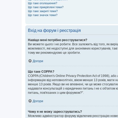
Що таке оголошення?
Що таке прикріплені теми?
Що таке закриті теми?
Що таке значок теми?
Вхід на форум і реєстрація
Навіщо мені потрібно реєструватися?
Ви можете цього і не робити. Все залежить від того, як ви
можливості, які недоступні для анонімних користувачів, такі
тому ми рекомендуємо це зробити.
Догори
Що таке COPPA?
COPPA (Children's Online Privacy Protection Act of 1998), аб
інформацію від неповнолітніх, віком менше 13 років, мати н
менше 13 років. Якщо ви не впевнені, чи це може стосувати
надавати консультацій з юридичних питань і не є об'єктом ю
питань, пов'язаних з цим форумом?".
Догори
Чому я не можу зареєструватись?
Можливо адміністратор форуму відключив реєстрацію нових к