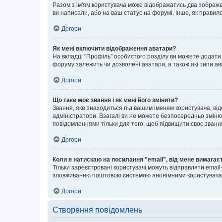
Разом з ім'ям користувача може відображатись два зображенн
ви написали, або на ваш статус на форумі. Інше, як правил
Догори
Як мені включити відображення аватари?
На вкладці "Профіль" особистого розділу ви можете додати 
форуму залежить чи дозволені аватари, а також які типи ав
Догори
Що таке моє звання і як мені його змінити?
Звання, яке знаходиться під вашим іменем користувача, від
адміністратори. Взагалі ви не можете безпосередньо зміню
повідомленнями тільки для того, щоб підвищити своє званн
Догори
Коли я натискаю на посилання "email", від мене вимагає
Тільки зареєстровані користувачі можуть відправляти emai
зловживанню поштовою системою анонімними користувача
Догори
Створення повідомлень