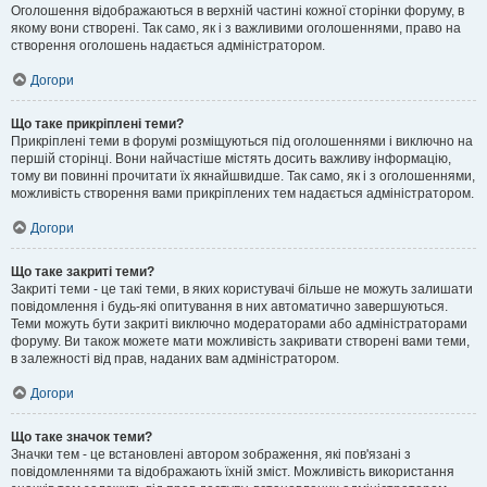
Оголошення відображаються в верхній частині кожної сторінки форуму, в
якому вони створені. Так само, як і з важливими оголошеннями, право на
створення оголошень надається адміністратором.
Догори
Що таке прикріплені теми?
Прикріплені теми в форумі розміщуються під оголошеннями і виключно на
першій сторінці. Вони найчастіше містять досить важливу інформацію,
тому ви повинні прочитати їх якнайшвидше. Так само, як і з оголошеннями,
можливість створення вами прикріплених тем надається адміністратором.
Догори
Що таке закриті теми?
Закриті теми - це такі теми, в яких користувачі більше не можуть залишати
повідомлення і будь-які опитування в них автоматично завершуються.
Теми можуть бути закриті виключно модераторами або адміністраторами
форуму. Ви також можете мати можливість закривати створені вами теми,
в залежності від прав, наданих вам адміністратором.
Догори
Що таке значок теми?
Значки тем - це встановлені автором зображення, які пов'язані з
повідомленнями та відображають їхній зміст. Можливість використання