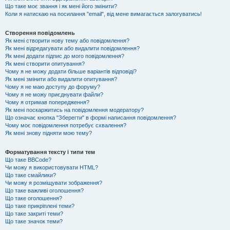
Що таке моє звання і як мені його змінити?
Коли я натискаю на посилання "email", від мене вимагається залогуватись!
Створення повідомлень
Як мені створити нову тему або повідомлення?
Як мені відредагувати або видалити повідомлення?
Як мені додати підпис до мого повідомлення?
Як мені створити опитування?
Чому я не можу додати більше варіантів відповіді?
Як мені змінити або видалити опитування?
Чому я не маю доступу до форуму?
Чому я не можу приєднувати файли?
Чому я отримав попередження?
Як мені поскаржитись на повідомлення модератору?
Що означає кнопка "Зберегти" в формі написання повідомлення?
Чому моє повідомлення потребує схвалення?
Як мені знову підняти мою тему?
Форматування тексту і типи тем
Що таке BBCode?
Чи можу я використовувати HTML?
Що таке смайлики?
Чи можу я розміщувати зображення?
Що таке важливі оголошення?
Що таке оголошення?
Що таке прикріплені теми?
Що таке закриті теми?
Що таке значок теми?