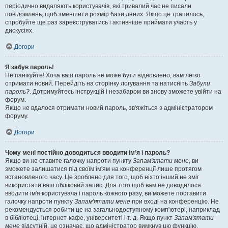
періодично видаляють користувачів, які тривалий час не писали
повідомлень, щоб зменшити розмір бази даних. Якщо це трапилось,
спробуйте ще раз зареєструватись і активніше приймати участь у
дискусіях.
Догори
Я забув пароль!
Не панікуйте! Хоча ваш пароль не може бути відновлено, вам легко
отримати новий. Перейдіть на сторінку логування та натисніть
Забули
пароль?
. Дотримуйтесь інструкцій і незабаром ви знову зможете увійти на
форум.
Якщо не вдалося отримати новий пароль, зв'яжіться з адміністратором
форуму.
Догори
Чому мені постійно доводиться вводити ім’я і пароль?
Якщо ви не ставите галочку напроти пункту
Запам'ятати мене
, ви
зможете залишатися під своїм ім'ям на конференції лише протягом
встановленого часу. Це зроблено для того, щоб ніхто інший не зміг
використати ваш обліковий запис. Для того щоб вам не доводилося
вводити ім'я користувача і пароль кожного разу, ви можете поставити
галочку напроти пункту
Запам'ятати мене
при вході на конференцію. Не
рекомендується робити це на загальнодоступному комп'ютері, наприклад
в бібліотеці, інтернет-кафе, університеті і т. д. Якщо пункт
Запам'ятати
мене
відсутній, це означає, що адміністратор вимкнув цю функцію.