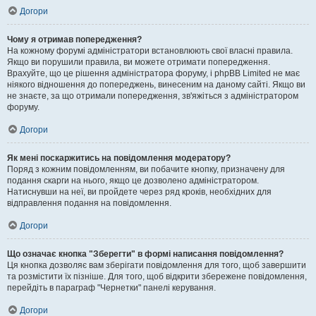
Догори
Чому я отримав попередження?
На кожному форумі адміністратори встановлюють свої власні правила.
Якщо ви порушили правила, ви можете отримати попередження.
Врахуйте, що це рішення адміністратора форуму, і phpBB Limited не має
ніякого відношення до попереджень, винесеним на даному сайті. Якщо ви
не знаєте, за що отримали попередження, зв'яжіться з адміністратором
форуму.
Догори
Як мені поскаржитись на повідомлення модератору?
Поряд з кожним повідомленням, ви побачите кнопку, призначену для
подання скарги на нього, якщо це дозволено адміністратором.
Натиснувши на неї, ви пройдете через ряд кроків, необхідних для
відправлення подання на повідомлення.
Догори
Що означає кнопка "Зберегти" в формі написання повідомлення?
Ця кнопка дозволяє вам зберігати повідомлення для того, щоб завершити
та розмістити їх пізніше. Для того, щоб відкрити збережене повідомлення,
перейдіть в параграф "Чернетки" панелі керування.
Догори