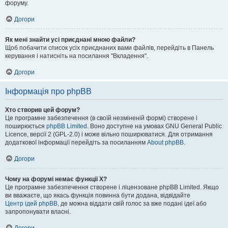
форуму.
Догори
Як мені знайти усі приєднані мною файли?
Щоб побачити список усіх приєднаних вами файлів, перейдіть в Панель
керування і натисніть на посилання "Вкладення".
Догори
Інформація про phpBB
Хто створив цей форум?
Це програмне забезпечення (в своїй незміненій формі) створене і
поширюється
phpBB Limited
. Воно доступне на умовах GNU General Public
Licence, версії 2 (GPL-2.0) і може вільно поширюватися. Для отримання
додаткової інформації перейдіть за посиланням
About phpBB
.
Догори
Чому на форумі немає функції X?
Це програмне забезпечення створене і ліцензоване phpBB Limited. Якщо
ви вважаєте, що якась функція повинна бути додана, відвідайте
Центр ідей phpBB
, де можна віддати свій голос за вже подані ідеї або
запропонувати власні.