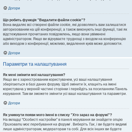
Догори
Що робить функція "Видалити файли cookie"?
Вона видаляє всі створені файли cookie, які дозволяють вам залишатися
авторизованим на цій конференції, а також виконують інші функції, такі як
відстежування прочитаних повідомлень, якщо вони увімкнені
адміністратором. Якщо ви відчуваєте труднощі з входом на конференцію
або виходом з конференції, можливо, видалення куків може допомогти.
Догори
Параметри та налаштування
Як мені змінити мої налаштування?
Якщо ви є зареєстрованим користувачем, усі ваші налаштування
зберігаються в базі даних форуму. Щоб змінити їх, клацніть на імені
користувача у верхній частині сторінки і перейдіть за посиланням
Панель
керування
. Там ви зможете змінити усі ваші налаштування та параметри.
Догори
Як уникнути появи мого імені в списку "Хто зараз на форумі"?
На вкладці "Особисті настройки" в панелі керування ви знайдете опцію
Приховати моє перебування на форумі
. Виберіть
Так
, і ви будете видимі
лише адміністраторам, модераторам та собі. Для всіх інших ви будете