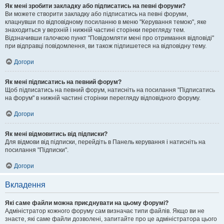
Як мені зробити закладку або підписатись на певні форуми?
Ви можете створити закладку або підписатись на певні форуми,
клацнувши по відповідному посиланню в меню "Керування темою", яке
знаходиться у верхній і нижній частині сторінки перегляду тем.
Відзначивши галочкою пункт "Повідомляти мені про отримання відповіді"
при відправці повідомлення, ви також підпишетеся на відповідну тему.
Догори
Як мені підписатись на певний форум?
Щоб підписатись на певний форум, натисніть на посилання "Підписатись
на форум" в нижній частині сторінки перегляду відповідного форуму.
Догори
Як мені відмовитись від підписки?
Для відмови від підписки, перейдіть в Панель керування і натисніть на
посилання "Підписки".
Догори
Вкладення
Які саме файли можна приєднувати на цьому форумі?
Адміністратор кожного форуму сам визначає типи файлів. Якщо ви не
знаєте, які саме файли дозволені, запитайте про це адміністратора цього