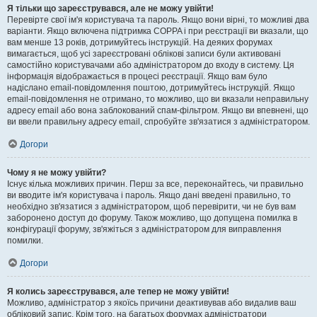
Я тільки що зареєструвався, але не можу увійти!
Перевірте свої ім'я користувача та пароль. Якщо вони вірні, то можливі два
варіанти. Якщо включена підтримка COPPA і при реєстрації ви вказали, що
вам менше 13 років, дотримуйтесь інструкцій. На деяких форумах
вимагається, щоб усі зареєстровані облікові записи були активовані
самостійно користувачами або адміністратором до входу в систему. Ця
інформація відображається в процесі реєстрації. Якщо вам було
надіслано email-повідомлення поштою, дотримуйтесь інструкцій. Якщо
email-повідомлення не отримано, то можливо, що ви вказали неправильну
адресу email або вона заблокований спам-фільтром. Якщо ви впевнені, що
ви ввели правильну адресу email, спробуйте зв'язатися з адміністратором.
Догори
Чому я не можу увійти?
Існує кілька можливих причин. Перш за все, переконайтесь, чи правильно
ви вводите ім'я користувача і пароль. Якщо дані введені правильно, то
необхідно зв'язатися з адміністратором, щоб перевірити, чи не був вам
заборонено доступ до форуму. Також можливо, що допущена помилка в
конфігурації форуму, зв'яжіться з адміністратором для виправлення
помилки.
Догори
Я колись зареєструвався, але тепер не можу увійти!
Можливо, адміністратор з якоїсь причини деактивував або видалив ваш
обліковий запис. Крім того, на багатьох форумах адміністратори