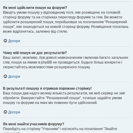
Як мені здійснити пошук на форумі?
Введіть умови пошуку у відповідному полі, яке розміщене на головній
сторінці форуму та на сторінках перегляду форумів та тем. Ви можете
здійснити розширений пошук, перейшовши за посиланням "Розширений
пошук", яке знаходиться на кожній сторінці форуму. Розміщення посилань
може відрізнятись, залежно від стилю.
Догори
Чому мій пошук не дає результатів?
Ваш запит, можливо, був доволі невизначеним і включав багато загальних
слів, пошук за якими в phpBB не провадиться. Будьте більш конкретні і
скористайтесь можливостями розширеного пошуку.
Догори
В результаті пошуку я отримав порожню сторінку!
Ваш пошук дав надто велику кількість результатів, які веб-сервер не зміг
обробити. Використайте "Розширений пошук", точніше задайте умови
пошуку та форуми на яких він повинен бути здійснений.
Догори
Як мені знайти учасників форуму?
Перейдіть на сторінку "Учасники" і натисніть на посилання "Знайти