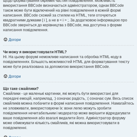
щодо форматування окремих частин повідомлення. Можливість
використання BBCode визначається адміністратором, однак BBCode
також може бути відключений на рівні повідомлення в кожній формі
написання. BBCode схожий за стилем на HTML, теги оточуються
квадратними дужками [ і ], а не в < і > ;. За додатковою інформацією про
BBCode зверніться до керівництва з BBCode, яка доступна з форми
написання повідомлення.
Догори
Чи можу я використовувати HTML?
Ні. На цьому форумі неможливе написання та обробка HTML-коду в
повідомленнях. Більшість можливостей HTML для форматування тексту
може бути реалізована за допомогою використання BBCode.
Догори
Що таке смайлики?
Смайлики - це маленькі картинки, які можуть бути використані для
передачі емоцій, наприклад, :) означає радість, :( означає сум. Весь список
смайликів можна побачити в формі написання повідомлення. Намагайтесь
не зловживати, використовуючи їх: вони легко можуть зробити
повідомлення нечитабельним і модератор може вирішити відредагувати
ваше повідомлення або взагалі видалити його. Адміністратор форуму
може обмежувати кількість смайликів, які можна використовувати в
повідомленні.