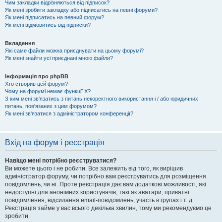
Чим закладки відрізняються від підписок?
Як мені зробити закладку або підписатись на певні форуми?
Як мені підписатись на певний форум?
Як мені відмовитись від підписки?
Вкладення
Які саме файли можна приєднувати на цьому форумі?
Як мені знайти усі приєднані мною файли?
Інформація про phpBB
Хто створив цей форум?
Чому на форумі немає функції X?
З ким мені зв'язатись з питань некоректного використання і / або юридичних
питань, пов'язаних з цим форумом?
Як мені зв'язатися з адміністратором конференції?
Вхід на форум і реєстрація
Навіщо мені потрібно реєструватися?
Ви можете цього і не робити. Все залежить від того, як вирішив
адміністратор форуму, чи потрібно вам реєструватись для розміщення
повідомлень, чи ні. Проте реєстрація дає вам додаткові можливості, які
недоступні для анонімних користувачів, такі як аватари, приватні
повідомлення, відсилання email-повідомлень, участь в групах і т. д.
Реєстрація займе у вас всього декілька хвилин, тому ми рекомендуємо це
зробити.