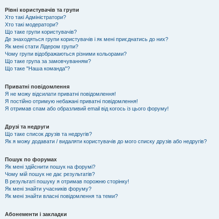
Рівні користувачів та групи
Хто такі Адміністратори?
Хто такі модератори?
Що таке групи користувачів?
Де знаходяться групи користувачів і як мені приєднатись до них?
Як мені стати Лідером групи?
Чому групи відображаються різними кольорами?
Що таке група за замовчуванням?
Що таке "Наша команда"?
Приватні повідомлення
Я не можу відсилати приватні повідомлення!
Я постійно отримую небажані приватні повідомлення!
Я отримав спам або образливий email від когось із цього форуму!
Друзі та недруги
Що таке список друзів та недругів?
Як я можу додавати / видаляти користувачів до мого списку друзів або недругів?
Пошук по форумах
Як мені здійснити пошук на форумі?
Чому мій пошук не дає результатів?
В результаті пошуку я отримав порожню сторінку!
Як мені знайти учасників форуму?
Як мені знайти власні повідомлення та теми?
Абонементи і закладки