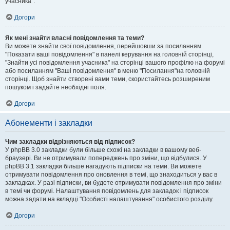
учасника".
Догори
Як мені знайти власні повідомлення та теми?
Ви можете знайти свої повідомлення, перейшовши за посиланням
"Показати ваші повідомлення" в панелі керування на головній сторінці,
"Знайти усі повідомлення учасника" на сторінці вашого профілю на форумі
або посиланням "Ваші повідомлення" в меню "Посилання"на головній
сторінці. Щоб знайти створені вами теми, скористайтесь розширеним
пошуком і задайте необхідні поля.
Догори
Абонементи і закладки
Чим закладки відрізняються від підписок?
У phpBB 3.0 закладки були більше схожі на закладки в вашому веб-
браузері. Ви не отримували попереджень про зміни, що відбулися. У
phpBB 3.1 закладки більше нагадують підписки на теми. Ви можете
отримувати повідомлення про оновлення в темі, що знаходиться у вас в
закладках. У разі підписки, ви будете отримувати повідомлення про зміни
в темі чи форумі. Налаштування повідомлень для закладок і підписок
можна задати на вкладці "Особисті налаштування" особистого розділу.
Догори