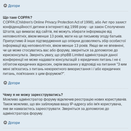
Догори
Що таке COPPA?
COPPA (Children's Online Privacy Protection Act of 1998), або Акт про захист
конфіденційності дитини в інтернеті від 1998 року - це закон Сполучених
Штатів, що вимагає від сайтів, які можуть збирати інформацію від
неповнолітніх, віком менше 13 років, мати на це письмову згоду батьків.
Припустимо й інше підтвердження що опікуни дозволяють збір особистої
інформації від неповнолітніх, віком менше 13 років. Якщо ви не впевнені,
чи це може стосуватись вас або форуму, зверніться за допомогою до
юрисконсульта. Зверніть увагу, що phpBB Limited адміністрація даної
конференції не може надавати консультацій з юридичних питань і не є
об'єктом юридичних відносин, окрім вказаних у відповіді на питання "З ким
мені зв'язатись з питань некоректного використання і / або юридичних
питань, пов'язаних з цим форумом?".
Догори
Чому я не можу зареєструватись?
Можливо адміністратор форуму відключив реєстрацію нових користувачів.
Також можливо, що він заблокував вашу IP-адресу або ім'я користувача,
яке ви намагаєтесь зареєструвати. Зверніться за допомогою до
адміністратора форуму.
Догори