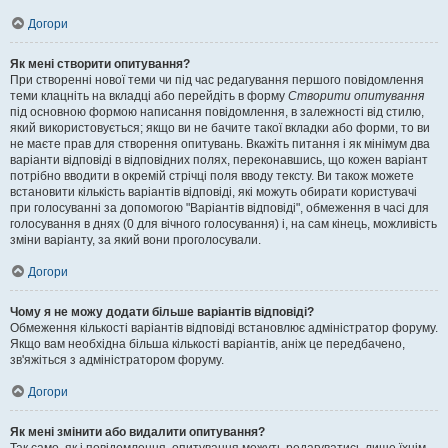
Догори
Як мені створити опитування?
При створенні нової теми чи під час редагування першого повідомлення
теми клацніть на вкладці або перейдіть в форму
Створити опитування
під основною формою написання повідомлення, в залежності від стилю,
який використовується; якщо ви не бачите такої вкладки або форми, то ви
не маєте прав для створення опитувань. Вкажіть питання і як мінімум два
варіанти відповіді в відповідних полях, переконавшись, що кожен варіант
потрібно вводити в окремій стрічці поля вводу тексту. Ви також можете
встановити кількість варіантів відповіді, які можуть обирати користувачі
при голосуванні за допомогою "Варіантів відповіді", обмеження в часі для
голосування в днях (0 для вічного голосування) і, на сам кінець, можливість
зміни варіанту, за який вони проголосували.
Догори
Чому я не можу додати більше варіантів відповіді?
Обмеження кількості варіантів відповіді встановлює адміністратор форуму.
Якщо вам необхідна більша кількості варіантів, аніж це передбачено,
зв'яжіться з адміністратором форуму.
Догори
Як мені змінити або видалити опитування?