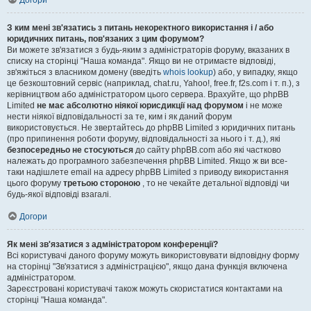
Догори
З ким мені зв'язатись з питань некоректного використання і / або
юридичних питань, пов'язаних з цим форумом?
Ви можете зв'язатися з будь-яким з адміністраторів форуму, вказаних в
списку на сторінці "Наша команда". Якщо ви не отримаєте відповіді,
зв'яжіться з власником домену (введіть
whois lookup
) або, у випадку, якщо
це безкоштовний сервіс (наприклад, chat.ru, Yahoo!, free.fr, f2s.com і т. п.), з
керівництвом або адміністратором цього сервера. Врахуйте, що phpBB
Limited
не має абсолютно ніякої юрисдикції над форумом
і не може
нести ніякої відповідальності за те, ким і як даний форум
використовується. Не звертайтесь до phpBB Limited з юридичних питань
(про припинення роботи форуму, відповідальності за нього і т. д.), які
безпосередньо не стосуються
до сайту phpBB.com або які частково
належать до програмного забезпечення phpBB Limited. Якщо ж ви все-
таки надішлете email на адресу phpBB Limited з приводу використання
цього форуму
третьою стороною
, то не чекайте детальної відповіді чи
будь-якої відповіді взагалі.
Догори
Як мені зв'язатися з адміністратором конференції?
Всі користувачі даного форуму можуть використовувати відповідну форму
на сторінці "Зв'язатися з адміністрацією", якщо дана функція включена
адміністратором.
Зареєстровані користувачі також можуть скористатися контактами на
сторінці "Наша команда".