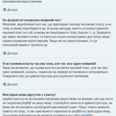
прихованим користувачем.
Догори
На форумі встановлено невірний час!
Можливо, відображається час, що відповідає іншому часовому поясу, а не
тому, в якому перебуваєте ви. В цьому випадку змініть в налаштуваннях
часовий пояс на той, в якому ви перебуваєте: Київ, Берлін і т. д. Зауважте,
що зміна часового поясу та багатьох інших налаштувань доступна лише
зареєстрованим користувачам. Якщо ви не зареєстровані, то це
непоганий момент зробити це.
Догори
Я встановив власну часову зону, але час все одно невірний!
Якщо ви впевнені, що правильно встановили часовий пояс, але час все
одно невірний, значить, годинник на сервері встановлено неправильно.
Повідомте про це адміністратора для усунення проблеми.
Догори
Моя рідна мова відсутня у списку!
Адміністратор не встановив підтримку вашої мови на форумі, або ще ніхто
не переклав phpBB на вашу мову. Спробуйте запитати адміністратора, чи
може він встановити необхідний вам мовний пакет. Якщо такого мовного
пакета не існує, то ви самі можете перекласти phpBB на свою рідну мову.
Додаткову інформацію ви можете отримати на сайті
phpBB
®.