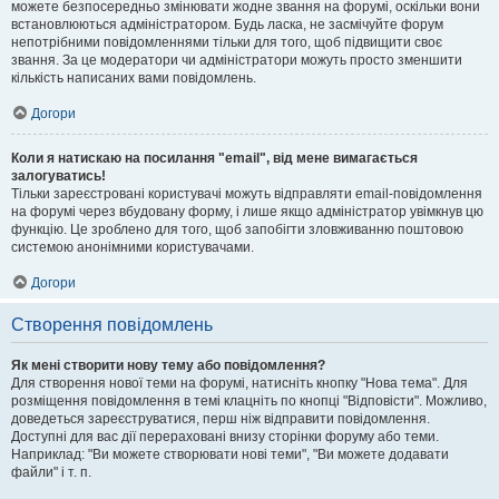
можете безпосередньо змінювати жодне звання на форумі, оскільки вони
встановлюються адміністратором. Будь ласка, не засмічуйте форум
непотрібними повідомленнями тільки для того, щоб підвищити своє
звання. За це модератори чи адміністратори можуть просто зменшити
кількість написаних вами повідомлень.
Догори
Коли я натискаю на посилання "email", від мене вимагається
залогуватись!
Тільки зареєстровані користувачі можуть відправляти email-повідомлення
на форумі через вбудовану форму, і лише якщо адміністратор увімкнув цю
функцію. Це зроблено для того, щоб запобігти зловживанню поштовою
системою анонімними користувачами.
Догори
Створення повідомлень
Як мені створити нову тему або повідомлення?
Для створення нової теми на форумі, натисніть кнопку "Нова тема". Для
розміщення повідомлення в темі клацніть по кнопці "Відповісти". Можливо,
доведеться зареєструватися, перш ніж відправити повідомлення.
Доступні для вас дії перераховані внизу сторінки форуму або теми.
Наприклад: "Ви можете створювати нові теми", "Ви можете додавати
файли" і т. п.