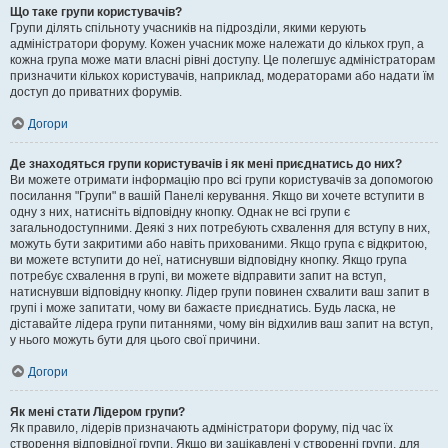
Що таке групи користувачів?
Групи ділять спільноту учасників на підрозділи, якими керують
адміністратори форуму. Кожен учасник може належати до кількох груп, а
кожна група може мати власні рівні доступу. Це полегшує адміністраторам
призначити кількох користувачів, наприклад, модераторами або надати їм
доступ до приватних форумів.
Догори
Де знаходяться групи користувачів і як мені приєднатись до них?
Ви можете отримати інформацію про всі групи користувачів за допомогою
посилання "Групи" в вашій Панелі керування. Якщо ви хочете вступити в
одну з них, натисніть відповідну кнопку. Однак не всі групи є
загальнодоступними. Деякі з них потребують схвалення для вступу в них,
можуть бути закритими або навіть прихованими. Якщо група є відкритою,
ви можете вступити до неї, натиснувши відповідну кнопку. Якщо група
потребує схвалення в групі, ви можете відправити запит на вступ,
натиснувши відповідну кнопку. Лідер групи повинен схвалити ваш запит в
групі і може запитати, чому ви бажаєте приєднатись. Будь ласка, не
діставайте лідера групи питаннями, чому він відхилив ваш запит на вступ,
у нього можуть бути для цього свої причини.
Догори
Як мені стати Лідером групи?
Як правило, лідерів призначають адміністратори форуму, під час їх
створення відповідної групи. Якщо ви зацікавлені у створенні групи, для