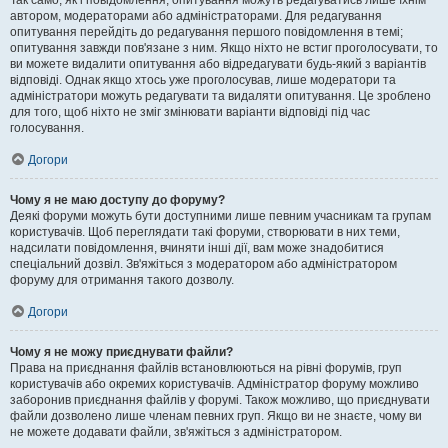
Так само, як і повідомлення, опитування можуть редагуватись лише їхнім
автором, модераторами або адміністраторами. Для редагування
опитування перейдіть до редагування першого повідомлення в темі;
опитування завжди пов'язане з ним. Якщо ніхто не встиг проголосувати, то
ви можете видалити опитування або відредагувати будь-який з варіантів
відповіді. Однак якщо хтось уже проголосував, лише модератори та
адміністратори можуть редагувати та видаляти опитування. Це зроблено
для того, щоб ніхто не зміг змінювати варіанти відповіді під час
голосування.
Догори
Чому я не маю доступу до форуму?
Деякі форуми можуть бути доступними лише певним учасникам та групам
користувачів. Щоб переглядати такі форуми, створювати в них теми,
надсилати повідомлення, вчиняти інші дії, вам може знадобитися
спеціальний дозвіл. Зв'яжіться з модератором або адміністратором
форуму для отримання такого дозволу.
Догори
Чому я не можу приєднувати файли?
Права на приєднання файлів встановлюються на рівні форумів, груп
користувачів або окремих користувачів. Адміністратор форуму можливо
заборонив приєднання файлів у форумі. Також можливо, що приєднувати
файли дозволено лише членам певних груп. Якщо ви не знаєте, чому ви
не можете додавати файли, зв'яжіться з адміністратором.