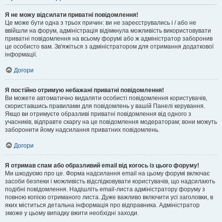
Я не можу відсилати приватні повідомлення!
Це може бути одна з трьох причин: ви не зареєструвались і / або не
ввійшли на форум, адміністрація відімкнула можливість використовувати
приватні повідомлення на всьому форумі або ж адміністратор заборонив
це особисто вам. Зв'яжіться з адміністратором для отримання додаткової
інформації.
Догори
Я постійно отримую небажані приватні повідомлення!
Ви можете автоматично видаляти особисті повідомлення користувачів,
скориставшись правилами для повідомлень у вашій Панелі керування.
Якщо ви отримуєте образливі приватні повідомлення від одного з
учасників, відправте скаргу на це повідомлення модераторам; вони можуть
заборонити йому надсилання приватних повідомлень.
Догори
Я отримав спам або образливий email від когось із цього форуму!
Ми шкодуємо про це. Форма надсилання email на цьому форумі включає
засоби безпеки і можливість відслідковувати користувачів, що надсилають
подібні повідомлення. Надішліть email-листа адміністратору форуму з
повною копією отриманого листа. Дуже важливо включити усі заголовки, в
яких міститься детальна інформація про відправника. Адміністратор
зможе у цьому випадку вжити необхідні заходи.