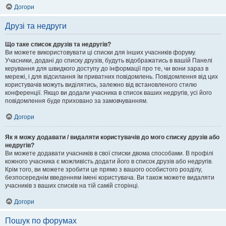
Догори
Друзі та недруги
Що таке список друзів та недругів?
Ви можете використовувати ці списки для інших учасників форуму.
Учасники, додані до списку друзів, будуть відображатись в вашій Панелі
керування для швидкого доступу до інформації про те, чи вони зараз в
мережі, і для відсилання їм приватних повідомлень. Повідомлення від цих
користувачів можуть виділятись, залежно від встановленого стилю
конференції. Якщо ви додали учасника в список ваших недругів, усі його
повідомлення буде приховано за замовчуванням.
Догори
Як я можу додавати / видаляти користувачів до мого списку друзів або
недругів?
Ви можете додавати учасників в свої списки двома способами. В профілі
кожного учасника є можливість додати його в список друзів або недругів.
Крім того, ви можете зробити це прямо з вашого особистого розділу,
безпосереднім введенням імені користувача. Ви також можете видаляти
учасників з ваших списків на тій самій сторінці.
Догори
Пошук по форумах