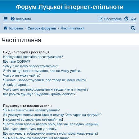
Форум Луцької інтернет-спільноти
Допомога
Реєстрація
Вхід
П
Головна
Список форумів
Часті питання
о
Часті питання
ш
у
Вхід на форум і реєстрація
Навіщо мені потрібно реєструватися?
к
Що таке COPPA?
Чому я не можу зареєструватись?
Я тільки що зареєструвався, але не можу увійти!
Чому я не можу увійти?
Я колись зареєструвався, але тепер не можу увійти!
Я забув пароль!
Чому мені постійно доводиться вводити ім’я і пароль?
Що робить функція "Видалити файли cookie"?
Параметри та налаштування
Як мені змінити мої налаштування?
Як уникнути появи мого імені в списку "Хто зараз на форумі"?
На форумі встановлено невірний час!
Я встановив власну часову зону, але час все одно невірний!
Моя рідна мова відсутня у списку!
Що означають зображення поряд з моїм ім'ям користувача?
Як мені включити відображення аватари?