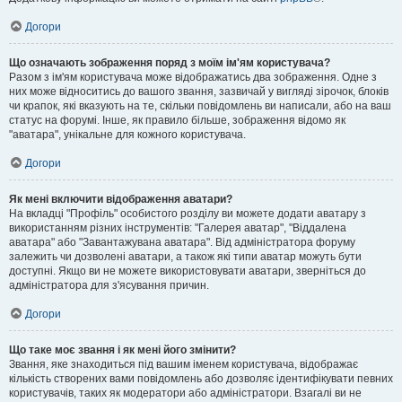
Догори
Що означають зображення поряд з моїм ім'ям користувача?
Разом з ім'ям користувача може відображатись два зображення. Одне з
них може відноситись до вашого звання, зазвичай у вигляді зірочок, блоків
чи крапок, які вказують на те, скільки повідомлень ви написали, або на ваш
статус на форумі. Інше, як правило більше, зображення відомо як
"аватара", унікальне для кожного користувача.
Догори
Як мені включити відображення аватари?
На вкладці "Профіль" особистого розділу ви можете додати аватару з
використанням різних інструментів: "Галерея аватар", "Віддалена
аватара" або "Завантажувана аватара". Від адміністратора форуму
залежить чи дозволені аватари, а також які типи аватар можуть бути
доступні. Якщо ви не можете використовувати аватари, зверніться до
адміністратора для з'ясування причин.
Догори
Що таке моє звання і як мені його змінити?
Звання, яке знаходиться під вашим іменем користувача, відображає
кількість створених вами повідомлень або дозволяє ідентифікувати певних
користувачів, таких як модератори або адміністратори. Взагалі ви не