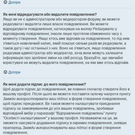
Догори
Як мені відредагувати або видалити повідомлення?
Якщо ви не є адміністратором або модератором форуму, ви можете
редагувати і видаляти лише власні повідомлення. Ви можете
відредагувати повідомлення, натиснувши на кнопку
Редагувати
у
відповідному повідомленні, інколи лише протягом обмеженого часу з
моменту створення. Якщо хтось вже відповів на повідомлення, то під ним
з'явиться невеличкий напис, який показує скільки разів ви редагували, а
також дату і час останньої з них. Воно не з'явиться, якщо повідомлення
редагував адміністратор або модератор, хоча вони можуть залишити
інформацію про зроблені зміни на свій розсуд. Врахуйте, що звичайні
користувачі не можуть видалити повідомлення, на яке вже хтось відповів.
Догори
Як мені додати підпис до мого повідомлення?
Щоб додати підпис до повідомлення, ви повинні спочатку створити його в
вашому профілі. Після цього ви можете поставити галочку напроти пункту
Завжди використовувати ваш підпис
в формі створення повідомлення,
щоб підпис приєднався. Ви також можете налаштувати приєднання
підпису за замовчуванням до усіх ваших повідомлень, зробивши
відповідний вибір у параграфі "Відправлення повідомлень" пункту
"Особисті налаштування" у вашому профілі. Незважаючи на це, ви
зможете скасувати додавання підпису в окремих повідомлення, знявши
прапорець
Завжди використовувати ваш підпис
в формі створення
повідомлення.