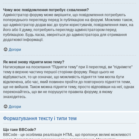
Чому моє повідомлення потребує схвалення?
Адміністратор форуму може вирішити, що повідомлення потребують
попереднього перегляду перед їх публікацією на форумі. Можливо також,
що адміністратор додав вас до групи користувачів, повідомлення яких, на
його або її думку, потребують перегляду адміністратором перед
публікацією. Будь ласка, зверніться до адміністратора для отримання
додаткової інформації.
Догори
Як мені знову підняти мою тему?
Натиснувши на посилання "Підняти тему" при її перегляді, ви "піднімете"
тему в верхню частину першої сторінки форуму. Якщо цього не
відбувається, то це означає, що можливість підняття тим могла бути
відключена, або час, який повинен пройти до повторного підняття теми,
ще не вийшов. Також можна підняти тему, просто відповівши на неї, однак
переконайтесь, що ви не порушуєте правила форуму, в якому
знаходитесь.
Догори
Форматування тексту і типи тем
Що таке BBCode?
BBCode - це особлива реалізація HTML, що пропонує великі можливості