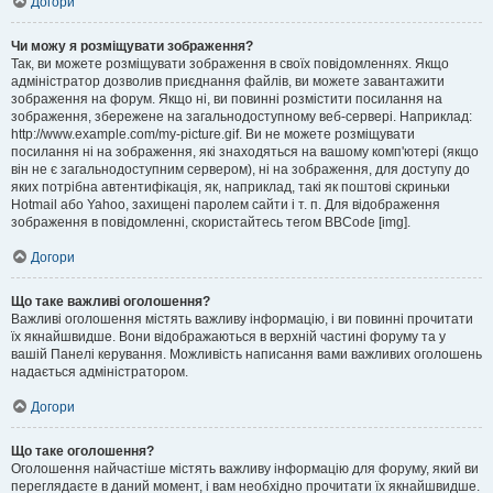
Догори
Чи можу я розміщувати зображення?
Так, ви можете розміщувати зображення в своїх повідомленнях. Якщо
адміністратор дозволив приєднання файлів, ви можете завантажити
зображення на форум. Якщо ні, ви повинні розмістити посилання на
зображення, збережене на загальнодоступному веб-сервері. Наприклад:
http://www.example.com/my-picture.gif. Ви не можете розміщувати
посилання ні на зображення, які знаходяться на вашому комп'ютері (якщо
він не є загальнодоступним сервером), ні на зображення, для доступу до
яких потрібна автентифікація, як, наприклад, такі як поштові скриньки
Hotmail або Yahoo, захищені паролем сайти і т. п. Для відображення
зображення в повідомленні, скористайтесь тегом BBCode [img].
Догори
Що таке важливі оголошення?
Важливі оголошення містять важливу інформацію, і ви повинні прочитати
їх якнайшвидше. Вони відображаються в верхній частині форуму та у
вашій Панелі керування. Можливість написання вами важливих оголошень
надається адміністратором.
Догори
Що таке оголошення?
Оголошення найчастіше містять важливу інформацію для форуму, який ви
переглядаєте в даний момент, і вам необхідно прочитати їх якнайшвидше.