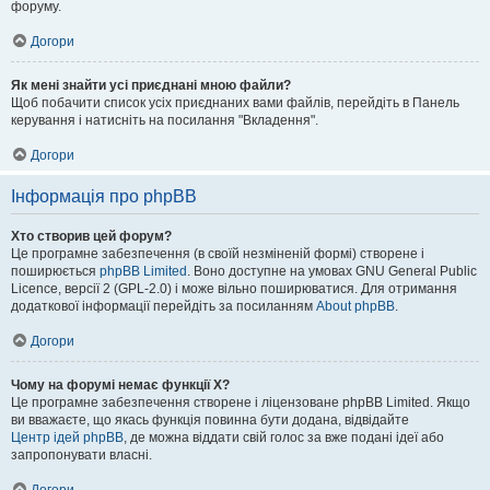
форуму.
Догори
Як мені знайти усі приєднані мною файли?
Щоб побачити список усіх приєднаних вами файлів, перейдіть в Панель
керування і натисніть на посилання "Вкладення".
Догори
Інформація про phpBB
Хто створив цей форум?
Це програмне забезпечення (в своїй незміненій формі) створене і
поширюється
phpBB Limited
. Воно доступне на умовах GNU General Public
Licence, версії 2 (GPL-2.0) і може вільно поширюватися. Для отримання
додаткової інформації перейдіть за посиланням
About phpBB
.
Догори
Чому на форумі немає функції X?
Це програмне забезпечення створене і ліцензоване phpBB Limited. Якщо
ви вважаєте, що якась функція повинна бути додана, відвідайте
Центр ідей phpBB
, де можна віддати свій голос за вже подані ідеї або
запропонувати власні.