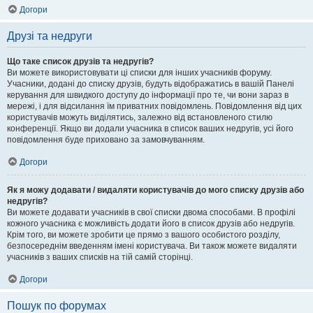
Догори
Друзі та недруги
Що таке список друзів та недругів?
Ви можете використовувати ці списки для інших учасників форуму.
Учасники, додані до списку друзів, будуть відображатись в вашій Панелі
керування для швидкого доступу до інформації про те, чи вони зараз в
мережі, і для відсилання їм приватних повідомлень. Повідомлення від цих
користувачів можуть виділятись, залежно від встановленого стилю
конференції. Якщо ви додали учасника в список ваших недругів, усі його
повідомлення буде приховано за замовчуванням.
Догори
Як я можу додавати / видаляти користувачів до мого списку друзів або
недругів?
Ви можете додавати учасників в свої списки двома способами. В профілі
кожного учасника є можливість додати його в список друзів або недругів.
Крім того, ви можете зробити це прямо з вашого особистого розділу,
безпосереднім введенням імені користувача. Ви також можете видаляти
учасників з ваших списків на тій самій сторінці.
Догори
Пошук по форумах