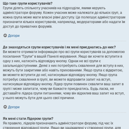
Що таке групи користувачів?
Групи ділять спільноту учасників на підрозділи, якими керують
адміністратори форуму. Кожен учасник може належати до кількох груп, а
кожна група може мати власні рівні доступу. Це полегшує адміністраторам
призначити кількох користувачів, наприклад, модераторами або надати їм
доступ до приватних форумів.
Догори
Де знаходяться групи користувачів і як мені приєднатись до них?
Ви можете отримати інформацію про всі групи користувачів за допомогою
посилання "Групи" в вашій Панелі керування. Якщо ви хочете вступити в
одну з них, натисніть відповідну кнопку. Однак не всі групи є
загальнодоступними. Деякі з них потребують схвалення для вступу в них,
можуть бути закритими або навіть прихованими. Якщо група є відкритою,
ви можете вступити до неї, натиснувши відповідну кнопку. Якщо група
потребує схвалення в групі, ви можете відправити запит на вступ,
натиснувши відповідну кнопку. Лідер групи повинен схвалити ваш запит в
групі і може запитати, чому ви бажаєте приєднатись. Будь ласка, не
діставайте лідера групи питаннями, чому він відхилив ваш запит на вступ,
у нього можуть бути для цього свої причини.
Догори
Як мені стати Лідером групи?
Як правило, лідерів призначають адміністратори форуму, під час їх
створення відповідної групи. Якщо ви зацікавлені у створенні групи, для