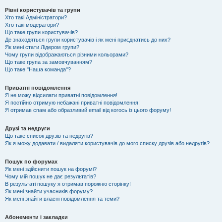
Рівні користувачів та групи
Хто такі Адміністратори?
Хто такі модератори?
Що таке групи користувачів?
Де знаходяться групи користувачів і як мені приєднатись до них?
Як мені стати Лідером групи?
Чому групи відображаються різними кольорами?
Що таке група за замовчуванням?
Що таке "Наша команда"?
Приватні повідомлення
Я не можу відсилати приватні повідомлення!
Я постійно отримую небажані приватні повідомлення!
Я отримав спам або образливий email від когось із цього форуму!
Друзі та недруги
Що таке список друзів та недругів?
Як я можу додавати / видаляти користувачів до мого списку друзів або недругів?
Пошук по форумах
Як мені здійснити пошук на форумі?
Чому мій пошук не дає результатів?
В результаті пошуку я отримав порожню сторінку!
Як мені знайти учасників форуму?
Як мені знайти власні повідомлення та теми?
Абонементи і закладки