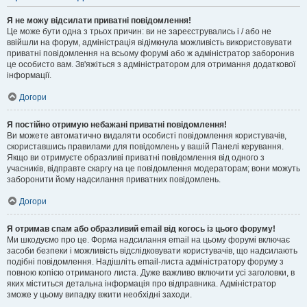
Я не можу відсилати приватні повідомлення!
Це може бути одна з трьох причин: ви не зареєструвались і / або не
ввійшли на форум, адміністрація відімкнула можливість використовувати
приватні повідомлення на всьому форумі або ж адміністратор заборонив
це особисто вам. Зв'яжіться з адміністратором для отримання додаткової
інформації.
Догори
Я постійно отримую небажані приватні повідомлення!
Ви можете автоматично видаляти особисті повідомлення користувачів,
скориставшись правилами для повідомлень у вашій Панелі керування.
Якщо ви отримуєте образливі приватні повідомлення від одного з
учасників, відправте скаргу на це повідомлення модераторам; вони можуть
заборонити йому надсилання приватних повідомлень.
Догори
Я отримав спам або образливий email від когось із цього форуму!
Ми шкодуємо про це. Форма надсилання email на цьому форумі включає
засоби безпеки і можливість відслідковувати користувачів, що надсилають
подібні повідомлення. Надішліть email-листа адміністратору форуму з
повною копією отриманого листа. Дуже важливо включити усі заголовки, в
яких міститься детальна інформація про відправника. Адміністратор
зможе у цьому випадку вжити необхідні заходи.