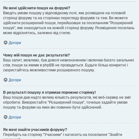
Як мені здійснити пошук на форумі?
Введіть умови пошуку у відповідному полі, яке розміщене на головній
сторінці форуму та на сторінках перегляду форумів та тем. Ви можете
здійснити розширений пошук, перейшовши за посиланням "Розширений
пошук", яке знаходиться на кожній сторінці форуму. Розміщення посилань
може відрізнятись, залежно від стилю.
Догори
Чому мій пошук не дає результатів?
Ваш запит, можливо, був доволі невизначеним і включав багато загальних
слів, пошук за якими в phpBB не провадиться. Будьте більш конкретні і
скористайтесь можливостями розширеного пошуку.
Догори
В результаті пошуку я отримав порожню сторінку!
Ваш пошук дав надто велику кількість результатів, які веб-сервер не зміг
обробити. Використайте "Розширений пошук", точніше задайте умови
пошуку та форуми на яких він повинен бути здійснений.
Догори
Як мені знайти учасників форуму?
Перейдіть на сторінку "Учасники" і натисніть на посилання "Знайти