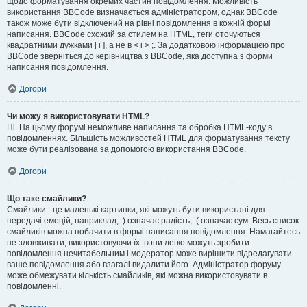
щодо форматування окремих частин повідомлення. Можливість
використання BBCode визначається адміністратором, однак BBCode
також може бути відключений на рівні повідомлення в кожній формі
написання. BBCode схожий за стилем на HTML, теги оточуються
квадратними дужками [ і ], а не в < і > ;. За додатковою інформацією про
BBCode зверніться до керівництва з BBCode, яка доступна з форми
написання повідомлення.
Догори
Чи можу я використовувати HTML?
Ні. На цьому форумі неможливе написання та обробка HTML-коду в
повідомленнях. Більшість можливостей HTML для форматування тексту
може бути реалізована за допомогою використання BBCode.
Догори
Що таке смайлики?
Смайлики - це маленькі картинки, які можуть бути використані для
передачі емоцій, наприклад, :) означає радість, :( означає сум. Весь список
смайликів можна побачити в формі написання повідомлення. Намагайтесь
не зловживати, використовуючи їх: вони легко можуть зробити
повідомлення нечитабельним і модератор може вирішити відредагувати
ваше повідомлення або взагалі видалити його. Адміністратор форуму
може обмежувати кількість смайликів, які можна використовувати в
повідомленні.