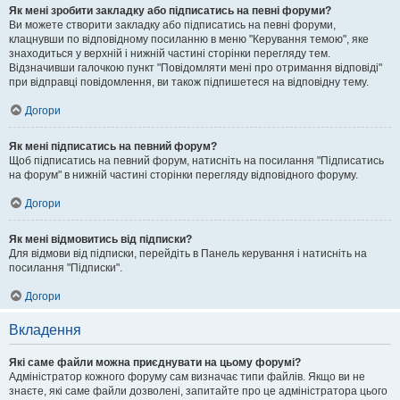
Як мені зробити закладку або підписатись на певні форуми?
Ви можете створити закладку або підписатись на певні форуми,
клацнувши по відповідному посиланню в меню "Керування темою", яке
знаходиться у верхній і нижній частині сторінки перегляду тем.
Відзначивши галочкою пункт "Повідомляти мені про отримання відповіді"
при відправці повідомлення, ви також підпишетеся на відповідну тему.
Догори
Як мені підписатись на певний форум?
Щоб підписатись на певний форум, натисніть на посилання "Підписатись
на форум" в нижній частині сторінки перегляду відповідного форуму.
Догори
Як мені відмовитись від підписки?
Для відмови від підписки, перейдіть в Панель керування і натисніть на
посилання "Підписки".
Догори
Вкладення
Які саме файли можна приєднувати на цьому форумі?
Адміністратор кожного форуму сам визначає типи файлів. Якщо ви не
знаєте, які саме файли дозволені, запитайте про це адміністратора цього