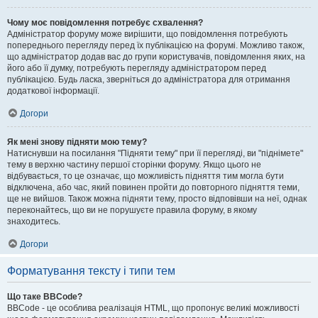
Чому моє повідомлення потребує схвалення?
Адміністратор форуму може вирішити, що повідомлення потребують
попереднього перегляду перед їх публікацією на форумі. Можливо також,
що адміністратор додав вас до групи користувачів, повідомлення яких, на
його або її думку, потребують перегляду адміністратором перед
публікацією. Будь ласка, зверніться до адміністратора для отримання
додаткової інформації.
Догори
Як мені знову підняти мою тему?
Натиснувши на посилання "Підняти тему" при її перегляді, ви "піднімете"
тему в верхню частину першої сторінки форуму. Якщо цього не
відбувається, то це означає, що можливість підняття тим могла бути
відключена, або час, який повинен пройти до повторного підняття теми,
ще не вийшов. Також можна підняти тему, просто відповівши на неї, однак
переконайтесь, що ви не порушуєте правила форуму, в якому
знаходитесь.
Догори
Форматування тексту і типи тем
Що таке BBCode?
BBCode - це особлива реалізація HTML, що пропонує великі можливості