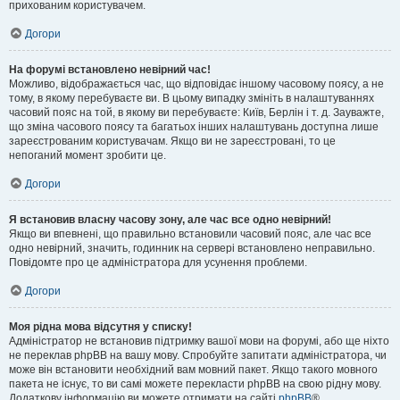
прихованим користувачем.
Догори
На форумі встановлено невірний час!
Можливо, відображається час, що відповідає іншому часовому поясу, а не
тому, в якому перебуваєте ви. В цьому випадку змініть в налаштуваннях
часовий пояс на той, в якому ви перебуваєте: Київ, Берлін і т. д. Зауважте,
що зміна часового поясу та багатьох інших налаштувань доступна лише
зареєстрованим користувачам. Якщо ви не зареєстровані, то це
непоганий момент зробити це.
Догори
Я встановив власну часову зону, але час все одно невірний!
Якщо ви впевнені, що правильно встановили часовий пояс, але час все
одно невірний, значить, годинник на сервері встановлено неправильно.
Повідомте про це адміністратора для усунення проблеми.
Догори
Моя рідна мова відсутня у списку!
Адміністратор не встановив підтримку вашої мови на форумі, або ще ніхто
не переклав phpBB на вашу мову. Спробуйте запитати адміністратора, чи
може він встановити необхідний вам мовний пакет. Якщо такого мовного
пакета не існує, то ви самі можете перекласти phpBB на свою рідну мову.
Додаткову інформацію ви можете отримати на сайті
phpBB
®.