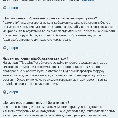
Догори
Що означають зображення поряд з моїм ім'ям користувача?
Разом з ім'ям користувача може відображатись два зображення. Одне з
них може відноситись до вашого звання, зазвичай у вигляді зірочок, блоків
чи крапок, які вказують на те, скільки повідомлень ви написали, або на ваш
статус на форумі. Інше, як правило більше, зображення відомо як
"аватара", унікальне для кожного користувача.
Догори
Як мені включити відображення аватари?
На вкладці "Профіль" особистого розділу ви можете додати аватару з
використанням різних інструментів: "Галерея аватар", "Віддалена
аватара" або "Завантажувана аватара". Від адміністратора форуму
залежить чи дозволені аватари, а також які типи аватар можуть бути
доступні. Якщо ви не можете використовувати аватари, зверніться до
адміністратора для з'ясування причин.
Догори
Що таке моє звання і як мені його змінити?
Звання, яке знаходиться під вашим іменем користувача, відображає
кількість створених вами повідомлень або дозволяє ідентифікувати певних
користувачів, таких як модератори або адміністратори. Взагалі ви не