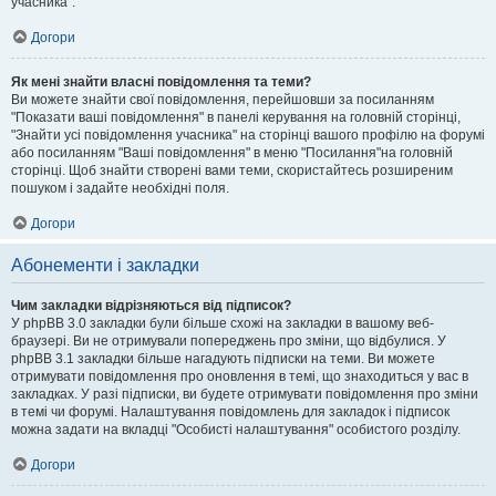
учасника".
Догори
Як мені знайти власні повідомлення та теми?
Ви можете знайти свої повідомлення, перейшовши за посиланням
"Показати ваші повідомлення" в панелі керування на головній сторінці,
"Знайти усі повідомлення учасника" на сторінці вашого профілю на форумі
або посиланням "Ваші повідомлення" в меню "Посилання"на головній
сторінці. Щоб знайти створені вами теми, скористайтесь розширеним
пошуком і задайте необхідні поля.
Догори
Абонементи і закладки
Чим закладки відрізняються від підписок?
У phpBB 3.0 закладки були більше схожі на закладки в вашому веб-
браузері. Ви не отримували попереджень про зміни, що відбулися. У
phpBB 3.1 закладки більше нагадують підписки на теми. Ви можете
отримувати повідомлення про оновлення в темі, що знаходиться у вас в
закладках. У разі підписки, ви будете отримувати повідомлення про зміни
в темі чи форумі. Налаштування повідомлень для закладок і підписок
можна задати на вкладці "Особисті налаштування" особистого розділу.
Догори