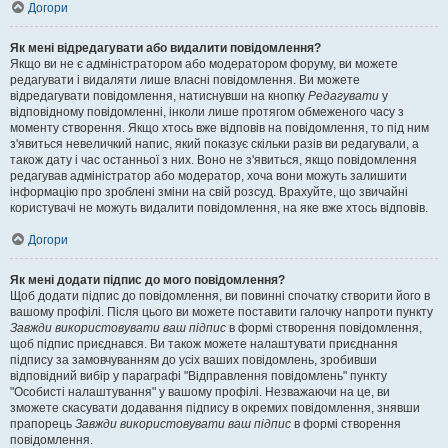
Догори
Як мені відредагувати або видалити повідомлення?
Якщо ви не є адміністратором або модератором форуму, ви можете
редагувати і видаляти лише власні повідомлення. Ви можете
відредагувати повідомлення, натиснувши на кнопку
Редагувати
у
відповідному повідомленні, інколи лише протягом обмеженого часу з
моменту створення. Якщо хтось вже відповів на повідомлення, то під ним
з'явиться невеличкий напис, який показує скільки разів ви редагували, а
також дату і час останньої з них. Воно не з'явиться, якщо повідомлення
редагував адміністратор або модератор, хоча вони можуть залишити
інформацію про зроблені зміни на свій розсуд. Врахуйте, що звичайні
користувачі не можуть видалити повідомлення, на яке вже хтось відповів.
Догори
Як мені додати підпис до мого повідомлення?
Щоб додати підпис до повідомлення, ви повинні спочатку створити його в
вашому профілі. Після цього ви можете поставити галочку напроти пункту
Завжди використовувати ваш підпис
в формі створення повідомлення,
щоб підпис приєднався. Ви також можете налаштувати приєднання
підпису за замовчуванням до усіх ваших повідомлень, зробивши
відповідний вибір у параграфі "Відправлення повідомлень" пункту
"Особисті налаштування" у вашому профілі. Незважаючи на це, ви
зможете скасувати додавання підпису в окремих повідомлення, знявши
прапорець
Завжди використовувати ваш підпис
в формі створення
повідомлення.