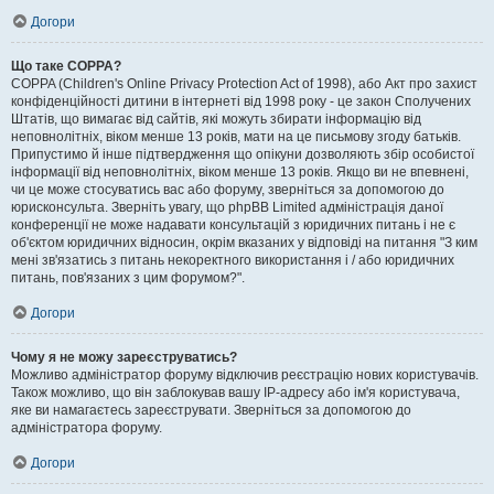
Догори
Що таке COPPA?
COPPA (Children's Online Privacy Protection Act of 1998), або Акт про захист
конфіденційності дитини в інтернеті від 1998 року - це закон Сполучених
Штатів, що вимагає від сайтів, які можуть збирати інформацію від
неповнолітніх, віком менше 13 років, мати на це письмову згоду батьків.
Припустимо й інше підтвердження що опікуни дозволяють збір особистої
інформації від неповнолітніх, віком менше 13 років. Якщо ви не впевнені,
чи це може стосуватись вас або форуму, зверніться за допомогою до
юрисконсульта. Зверніть увагу, що phpBB Limited адміністрація даної
конференції не може надавати консультацій з юридичних питань і не є
об'єктом юридичних відносин, окрім вказаних у відповіді на питання "З ким
мені зв'язатись з питань некоректного використання і / або юридичних
питань, пов'язаних з цим форумом?".
Догори
Чому я не можу зареєструватись?
Можливо адміністратор форуму відключив реєстрацію нових користувачів.
Також можливо, що він заблокував вашу IP-адресу або ім'я користувача,
яке ви намагаєтесь зареєструвати. Зверніться за допомогою до
адміністратора форуму.
Догори