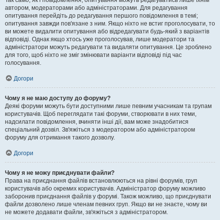
Так само, як і повідомлення, опитування можуть редагуватись лише їхнім
автором, модераторами або адміністраторами. Для редагування
опитування перейдіть до редагування першого повідомлення в темі;
опитування завжди пов'язане з ним. Якщо ніхто не встиг проголосувати, то
ви можете видалити опитування або відредагувати будь-який з варіантів
відповіді. Однак якщо хтось уже проголосував, лише модератори та
адміністратори можуть редагувати та видаляти опитування. Це зроблено
для того, щоб ніхто не зміг змінювати варіанти відповіді під час
голосування.
Догори
Чому я не маю доступу до форуму?
Деякі форуми можуть бути доступними лише певним учасникам та групам
користувачів. Щоб переглядати такі форуми, створювати в них теми,
надсилати повідомлення, вчиняти інші дії, вам може знадобитися
спеціальний дозвіл. Зв'яжіться з модератором або адміністратором
форуму для отримання такого дозволу.
Догори
Чому я не можу приєднувати файли?
Права на приєднання файлів встановлюються на рівні форумів, груп
користувачів або окремих користувачів. Адміністратор форуму можливо
заборонив приєднання файлів у форумі. Також можливо, що приєднувати
файли дозволено лише членам певних груп. Якщо ви не знаєте, чому ви
не можете додавати файли, зв'яжіться з адміністратором.