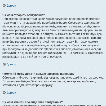
Догори
Як мені створити опитування?
При створенні нової теми чи під час редагування першого повідомлення
теми клацніть на вкладці або перейдіть в форму
Створити опитування
під основною формою написання повідомлення, в залежності від стилю,
який використовується; якщо ви не бачите такої вкладки або форми, то ви
не маєте прав для створення опитувань. Вкажіть питання і як мінімум два
варіанти відповіді в відповідних полях, переконавшись, що кожен варіант
потрібно вводити в окремій стрічці поля вводу тексту. Ви також можете
встановити кількість варіантів відповіді, які можуть обирати користувачі
при голосуванні за допомогою "Варіантів відповіді", обмеження в часі для
голосування в днях (0 для вічного голосування) і, на сам кінець, можливість
зміни варіанту, за який вони проголосували.
Догори
Чому я не можу додати більше варіантів відповіді?
Обмеження кількості варіантів відповіді встановлює адміністратор форуму.
Якщо вам необхідна більша кількості варіантів, аніж це передбачено,
зв'яжіться з адміністратором форуму.
Догори
Як мені змінити або видалити опитування?