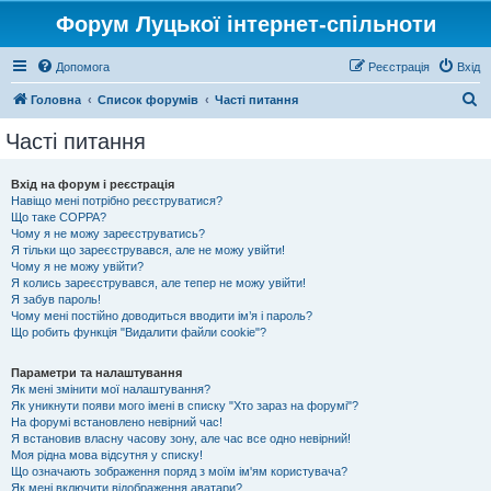
Форум Луцької інтернет-спільноти
Допомога
Реєстрація
Вхід
П
Головна
Список форумів
Часті питання
о
Часті питання
ш
у
Вхід на форум і реєстрація
Навіщо мені потрібно реєструватися?
к
Що таке COPPA?
Чому я не можу зареєструватись?
Я тільки що зареєструвався, але не можу увійти!
Чому я не можу увійти?
Я колись зареєструвався, але тепер не можу увійти!
Я забув пароль!
Чому мені постійно доводиться вводити ім’я і пароль?
Що робить функція "Видалити файли cookie"?
Параметри та налаштування
Як мені змінити мої налаштування?
Як уникнути появи мого імені в списку "Хто зараз на форумі"?
На форумі встановлено невірний час!
Я встановив власну часову зону, але час все одно невірний!
Моя рідна мова відсутня у списку!
Що означають зображення поряд з моїм ім'ям користувача?
Як мені включити відображення аватари?