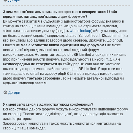
Догори
З ким мені зв'язатись з питань некоректного використання і / або
юридичних питань, пов'язаних з цим форумом?
Ви можете зв'язатися з будь-яким з адміністраторів форуму, вказаних в
списку на сторінці "Наша команда". Якщо ви не отримаєте відповіді,
зв'яжіться з власником домену (введіть
whois lookup
) або, у випадку, якщо
це безкоштовний сервіс (наприклад, chat.ru, Yahoo!, free.fr, f2s.com і т. п.), з
керівництвом або адміністратором цього сервера. Врахуйте, що phpBB
Limited
не має абсолютно ніякої юрисдикції над форумом
і не може
нести ніякої відповідальності за те, ким і як даний форум
використовується. Не звертайтесь до phpBB Limited з юридичних питань
(про припинення роботи форуму, відповідальності за нього і т. д.), які
безпосередньо не стосуються
до сайту phpBB.com або які частково
належать до програмного забезпечення phpBB Limited. Якщо ж ви все-
таки надішлете email на адресу phpBB Limited з приводу використання
цього форуму
третьою стороною
, то не чекайте детальної відповіді чи
будь-якої відповіді взагалі.
Догори
Як мені зв'язатися з адміністратором конференції?
Всі користувачі даного форуму можуть використовувати відповідну форму
на сторінці "Зв'язатися з адміністрацією", якщо дана функція включена
адміністратором.
Зареєстровані користувачі також можуть скористатися контактами на
сторінці "Наша команда".