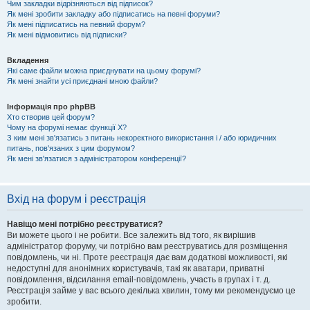
Чим закладки відрізняються від підписок?
Як мені зробити закладку або підписатись на певні форуми?
Як мені підписатись на певний форум?
Як мені відмовитись від підписки?
Вкладення
Які саме файли можна приєднувати на цьому форумі?
Як мені знайти усі приєднані мною файли?
Інформація про phpBB
Хто створив цей форум?
Чому на форумі немає функції X?
З ким мені зв'язатись з питань некоректного використання і / або юридичних
питань, пов'язаних з цим форумом?
Як мені зв'язатися з адміністратором конференції?
Вхід на форум і реєстрація
Навіщо мені потрібно реєструватися?
Ви можете цього і не робити. Все залежить від того, як вирішив
адміністратор форуму, чи потрібно вам реєструватись для розміщення
повідомлень, чи ні. Проте реєстрація дає вам додаткові можливості, які
недоступні для анонімних користувачів, такі як аватари, приватні
повідомлення, відсилання email-повідомлень, участь в групах і т. д.
Реєстрація займе у вас всього декілька хвилин, тому ми рекомендуємо це
зробити.