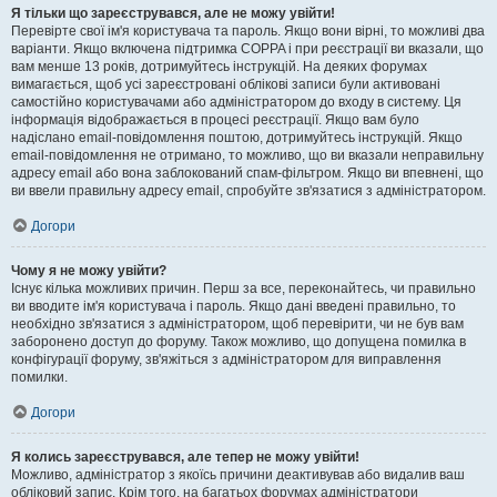
Я тільки що зареєструвався, але не можу увійти!
Перевірте свої ім'я користувача та пароль. Якщо вони вірні, то можливі два
варіанти. Якщо включена підтримка COPPA і при реєстрації ви вказали, що
вам менше 13 років, дотримуйтесь інструкцій. На деяких форумах
вимагається, щоб усі зареєстровані облікові записи були активовані
самостійно користувачами або адміністратором до входу в систему. Ця
інформація відображається в процесі реєстрації. Якщо вам було
надіслано email-повідомлення поштою, дотримуйтесь інструкцій. Якщо
email-повідомлення не отримано, то можливо, що ви вказали неправильну
адресу email або вона заблокований спам-фільтром. Якщо ви впевнені, що
ви ввели правильну адресу email, спробуйте зв'язатися з адміністратором.
Догори
Чому я не можу увійти?
Існує кілька можливих причин. Перш за все, переконайтесь, чи правильно
ви вводите ім'я користувача і пароль. Якщо дані введені правильно, то
необхідно зв'язатися з адміністратором, щоб перевірити, чи не був вам
заборонено доступ до форуму. Також можливо, що допущена помилка в
конфігурації форуму, зв'яжіться з адміністратором для виправлення
помилки.
Догори
Я колись зареєструвався, але тепер не можу увійти!
Можливо, адміністратор з якоїсь причини деактивував або видалив ваш
обліковий запис. Крім того, на багатьох форумах адміністратори