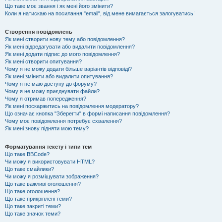
Що таке моє звання і як мені його змінити?
Коли я натискаю на посилання "email", від мене вимагається залогуватись!
Створення повідомлень
Як мені створити нову тему або повідомлення?
Як мені відредагувати або видалити повідомлення?
Як мені додати підпис до мого повідомлення?
Як мені створити опитування?
Чому я не можу додати більше варіантів відповіді?
Як мені змінити або видалити опитування?
Чому я не маю доступу до форуму?
Чому я не можу приєднувати файли?
Чому я отримав попередження?
Як мені поскаржитись на повідомлення модератору?
Що означає кнопка "Зберегти" в формі написання повідомлення?
Чому моє повідомлення потребує схвалення?
Як мені знову підняти мою тему?
Форматування тексту і типи тем
Що таке BBCode?
Чи можу я використовувати HTML?
Що таке смайлики?
Чи можу я розміщувати зображення?
Що таке важливі оголошення?
Що таке оголошення?
Що таке прикріплені теми?
Що таке закриті теми?
Що таке значок теми?