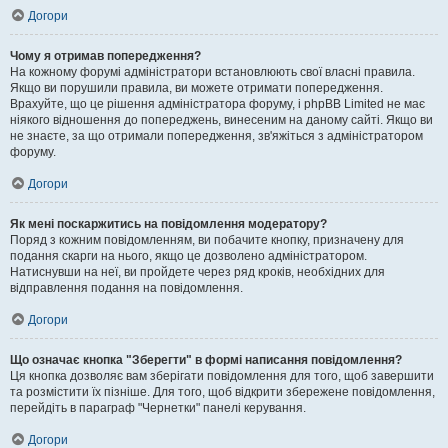
Догори
Чому я отримав попередження?
На кожному форумі адміністратори встановлюють свої власні правила.
Якщо ви порушили правила, ви можете отримати попередження.
Врахуйте, що це рішення адміністратора форуму, і phpBB Limited не має
ніякого відношення до попереджень, винесеним на даному сайті. Якщо ви
не знаєте, за що отримали попередження, зв'яжіться з адміністратором
форуму.
Догори
Як мені поскаржитись на повідомлення модератору?
Поряд з кожним повідомленням, ви побачите кнопку, призначену для
подання скарги на нього, якщо це дозволено адміністратором.
Натиснувши на неї, ви пройдете через ряд кроків, необхідних для
відправлення подання на повідомлення.
Догори
Що означає кнопка "Зберегти" в формі написання повідомлення?
Ця кнопка дозволяє вам зберігати повідомлення для того, щоб завершити
та розмістити їх пізніше. Для того, щоб відкрити збережене повідомлення,
перейдіть в параграф "Чернетки" панелі керування.
Догори