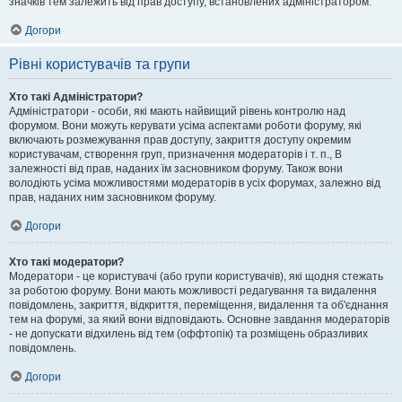
значків тем залежить від прав доступу, встановлених адміністратором.
Догори
Рівні користувачів та групи
Хто такі Адміністратори?
Адміністратори - особи, які мають найвищий рівень контролю над
форумом. Вони можуть керувати усіма аспектами роботи форуму, які
включають розмежування прав доступу, закриття доступу окремим
користувачам, створення груп, призначення модераторів і т. п., В
залежності від прав, наданих їм засновником форуму. Також вони
володіють усіма можливостями модераторів в усіх форумах, залежно від
прав, наданих ним засновником форуму.
Догори
Хто такі модератори?
Модератори - це користувачі (або групи користувачів), які щодня стежать
за роботою форуму. Вони мають можливості редагування та видалення
повідомлень, закриття, відкриття, переміщення, видалення та об'єднання
тем на форумі, за який вони відповідають. Основне завдання модераторів
- не допускати відхилень від тем (оффтопік) та розміщень образливих
повідомлень.
Догори