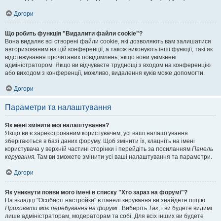
Догори
Що робить функція "Видалити файли cookie"?
Вона видаляє всі створені файли cookie, які дозволяють вам залишатися
авторизованим на цій конференції, а також виконують інші функції, такі як
відстежування прочитаних повідомлень, якщо вони увімкнені
адміністратором. Якщо ви відчуваєте труднощі з входом на конференцію
або виходом з конференції, можливо, видалення куків може допомогти.
Догори
Параметри та налаштування
Як мені змінити мої налаштування?
Якщо ви є зареєстрованим користувачем, усі ваші налаштування
зберігаються в базі даних форуму. Щоб змінити їх, клацніть на імені
користувача у верхній частині сторінки і перейдіть за посиланням
Панель
керування
. Там ви зможете змінити усі ваші налаштування та параметри.
Догори
Як уникнути появи мого імені в списку "Хто зараз на форумі"?
На вкладці "Особисті настройки" в панелі керування ви знайдете опцію
Приховати моє перебування на форумі
. Виберіть
Так
, і ви будете видимі
лише адміністраторам, модераторам та собі. Для всіх інших ви будете