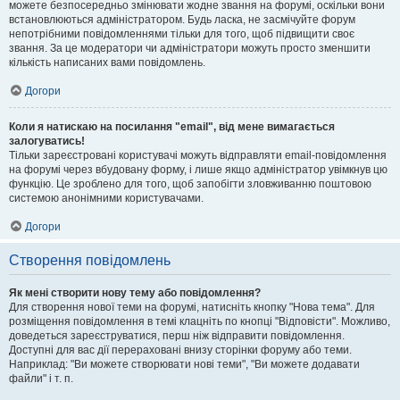
можете безпосередньо змінювати жодне звання на форумі, оскільки вони
встановлюються адміністратором. Будь ласка, не засмічуйте форум
непотрібними повідомленнями тільки для того, щоб підвищити своє
звання. За це модератори чи адміністратори можуть просто зменшити
кількість написаних вами повідомлень.
Догори
Коли я натискаю на посилання "email", від мене вимагається
залогуватись!
Тільки зареєстровані користувачі можуть відправляти email-повідомлення
на форумі через вбудовану форму, і лише якщо адміністратор увімкнув цю
функцію. Це зроблено для того, щоб запобігти зловживанню поштовою
системою анонімними користувачами.
Догори
Створення повідомлень
Як мені створити нову тему або повідомлення?
Для створення нової теми на форумі, натисніть кнопку "Нова тема". Для
розміщення повідомлення в темі клацніть по кнопці "Відповісти". Можливо,
доведеться зареєструватися, перш ніж відправити повідомлення.
Доступні для вас дії перераховані внизу сторінки форуму або теми.
Наприклад: "Ви можете створювати нові теми", "Ви можете додавати
файли" і т. п.