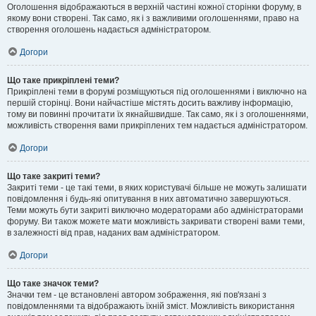
Оголошення відображаються в верхній частині кожної сторінки форуму, в
якому вони створені. Так само, як і з важливими оголошеннями, право на
створення оголошень надається адміністратором.
Догори
Що таке прикріплені теми?
Прикріплені теми в форумі розміщуються під оголошеннями і виключно на
першій сторінці. Вони найчастіше містять досить важливу інформацію,
тому ви повинні прочитати їх якнайшвидше. Так само, як і з оголошеннями,
можливість створення вами прикріплених тем надається адміністратором.
Догори
Що таке закриті теми?
Закриті теми - це такі теми, в яких користувачі більше не можуть залишати
повідомлення і будь-які опитування в них автоматично завершуються.
Теми можуть бути закриті виключно модераторами або адміністраторами
форуму. Ви також можете мати можливість закривати створені вами теми,
в залежності від прав, наданих вам адміністратором.
Догори
Що таке значок теми?
Значки тем - це встановлені автором зображення, які пов'язані з
повідомленнями та відображають їхній зміст. Можливість використання