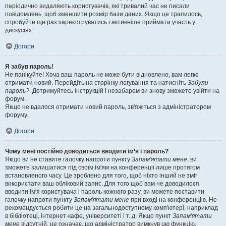
періодично видаляють користувачів, які тривалий час не писали
повідомлень, щоб зменшити розмір бази даних. Якщо це трапилось,
спробуйте ще раз зареєструватись і активніше приймати участь у
дискусіях.
Догори
Я забув пароль!
Не панікуйте! Хоча ваш пароль не може бути відновлено, вам легко
отримати новий. Перейдіть на сторінку логування та натисніть
Забули
пароль?
. Дотримуйтесь інструкцій і незабаром ви знову зможете увійти на
форум.
Якщо не вдалося отримати новий пароль, зв'яжіться з адміністратором
форуму.
Догори
Чому мені постійно доводиться вводити ім’я і пароль?
Якщо ви не ставите галочку напроти пункту
Запам'ятати мене
, ви
зможете залишатися під своїм ім'ям на конференції лише протягом
встановленого часу. Це зроблено для того, щоб ніхто інший не зміг
використати ваш обліковий запис. Для того щоб вам не доводилося
вводити ім'я користувача і пароль кожного разу, ви можете поставити
галочку напроти пункту
Запам'ятати мене
при вході на конференцію. Не
рекомендується робити це на загальнодоступному комп'ютері, наприклад
в бібліотеці, інтернет-кафе, університеті і т. д. Якщо пункт
Запам'ятати
мене
відсутній, це означає, що адміністратор вимкнув цю функцію.