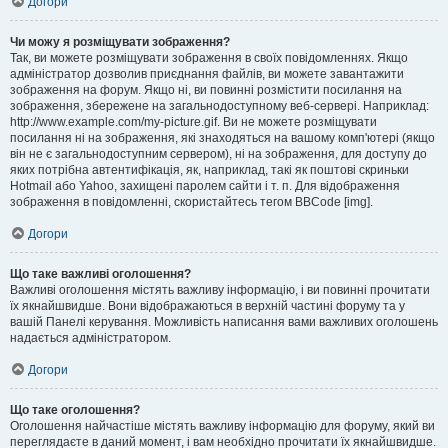
Догори
Чи можу я розміщувати зображення?
Так, ви можете розміщувати зображення в своїх повідомленнях. Якщо
адміністратор дозволив приєднання файлів, ви можете завантажити
зображення на форум. Якщо ні, ви повинні розмістити посилання на
зображення, збережене на загальнодоступному веб-сервері. Наприклад:
http://www.example.com/my-picture.gif. Ви не можете розміщувати
посилання ні на зображення, які знаходяться на вашому комп'ютері (якщо
він не є загальнодоступним сервером), ні на зображення, для доступу до
яких потрібна автентифікація, як, наприклад, такі як поштові скриньки
Hotmail або Yahoo, захищені паролем сайти і т. п. Для відображення
зображення в повідомленні, скористайтесь тегом BBCode [img].
Догори
Що таке важливі оголошення?
Важливі оголошення містять важливу інформацію, і ви повинні прочитати
їх якнайшвидше. Вони відображаються в верхній частині форуму та у
вашій Панелі керування. Можливість написання вами важливих оголошень
надається адміністратором.
Догори
Що таке оголошення?
Оголошення найчастіше містять важливу інформацію для форуму, який ви
переглядаєте в даний момент, і вам необхідно прочитати їх якнайшвидше.