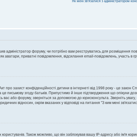
Як мені зв'язатися з адміністратором кон
рішив адміністратор форуму, чи потрібно вам реєструватись для розміщення пов
 як аватари, приватні повідомлення, відсилання email-повідомлень, участь в груп
о Акт про захист конфіденційності дитини в інтернеті від 1998 року - це закон 
а це письмову згоду батьків. Припустимо й інше підтвердження що опікуни дозв
сь вас або форуму, зверніться за допомогою до юрисконсульта. Зверніть увагу,
ридичних відносин, окрім вказаних у відповіді на питання "З ким мені зв'язати
ористувачів. Також можливо, що він заблокував вашу IP-адресу або ім'я корис