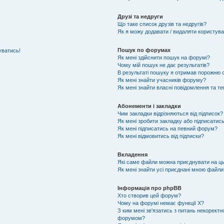
Друзі та недруги
Що таке список друзів та недругів?
Як я можу додавати / видаляти користувач
Пошук по форумах
уватись!
Як мені здійснити пошук на форумі?
Чому мій пошук не дає результатів?
В результаті пошуку я отримав порожню с
Як мені знайти учасників форуму?
Як мені знайти власні повідомлення та т
Абонементи і закладки
Чим закладки відрізняються від підписок?
Як мені зробити закладку або підписатис
Як мені підписатись на певний форум?
Як мені відмовитись від підписки?
Вкладення
Які саме файли можна приєднувати на ц
Як мені знайти усі приєднані мною файли
Інформація про phpBB
Хто створив цей форум?
Чому на форумі немає функції X?
З ким мені зв'язатись з питань некоректн
форумом?