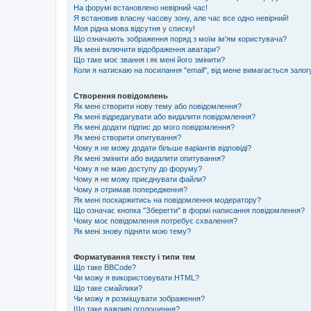
На форумі встановлено невірний час!
Я встановив власну часову зону, але час все одно невірний!
Моя рідна мова відсутня у списку!
Що означають зображення поряд з моїм ім'ям користувача?
Як мені включити відображення аватари?
Що таке моє звання і як мені його змінити?
Коли я натискаю на посилання "email", від мене вимагається залог
Створення повідомлень
Як мені створити нову тему або повідомлення?
Як мені відредагувати або видалити повідомлення?
Як мені додати підпис до мого повідомлення?
Як мені створити опитування?
Чому я не можу додати більше варіантів відповіді?
Як мені змінити або видалити опитування?
Чому я не маю доступу до форуму?
Чому я не можу приєднувати файли?
Чому я отримав попередження?
Як мені поскаржитись на повідомлення модератору?
Що означає кнопка "Зберегти" в формі написання повідомлення?
Чому моє повідомлення потребує схвалення?
Як мені знову підняти мою тему?
Форматування тексту і типи тем
Що таке BBCode?
Чи можу я використовувати HTML?
Що таке смайлики?
Чи можу я розміщувати зображення?
Що таке важливі оголошення?