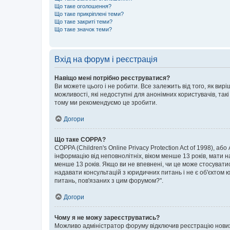
Що таке оголошення?
Що таке прикріплені теми?
Що таке закриті теми?
Що таке значок теми?
Вхід на форум і реєстрація
Навіщо мені потрібно реєструватися?
Ви можете цього і не робити. Все залежить від того, як ви
можливості, які недоступні для анонімних користувачів, такі
тому ми рекомендуємо це зробити.
Догори
Що таке COPPA?
COPPA (Children's Online Privacy Protection Act of 1998), аб
інформацію від неповнолітніх, віком менше 13 років, мати н
менше 13 років. Якщо ви не впевнені, чи це може стосувати
надавати консультацій з юридичних питань і не є об'єктом ю
питань, пов'язаних з цим форумом?".
Догори
Чому я не можу зареєструватись?
Можливо адміністратор форуму відключив реєстрацію нових к