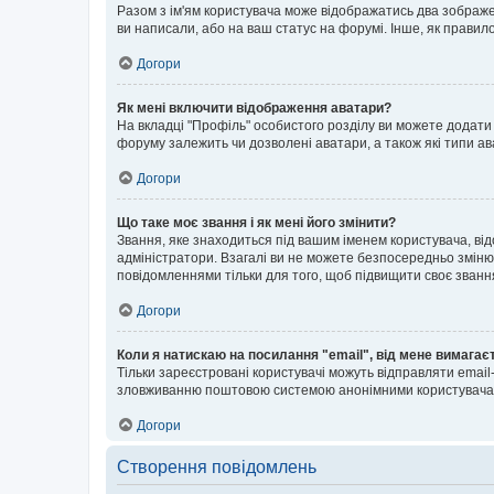
Разом з ім'ям користувача може відображатись два зображенн
ви написали, або на ваш статус на форумі. Інше, як правил
Догори
Як мені включити відображення аватари?
На вкладці "Профіль" особистого розділу ви можете додати 
форуму залежить чи дозволені аватари, а також які типи ав
Догори
Що таке моє звання і як мені його змінити?
Звання, яке знаходиться під вашим іменем користувача, від
адміністратори. Взагалі ви не можете безпосередньо зміню
повідомленнями тільки для того, щоб підвищити своє званн
Догори
Коли я натискаю на посилання "email", від мене вимагає
Тільки зареєстровані користувачі можуть відправляти emai
зловживанню поштовою системою анонімними користувача
Догори
Створення повідомлень