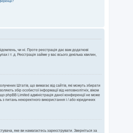
ференції?
ідомлень, чи ні. Проте реєстрація дає вам додаткові
ах і т. д. Реєстрація займе у вас всього декілька хвилин,
Сполучених Штатів, що вимагає від сайтів, які можуть збирати
оляють збір особистої інформації від неповнолітніх, віком
 що phpBB Limited адміністрація даної конференції не може
сь з питань некоректного використання і / або юридичних
тувача, яке ви намагаєтесь зареєструвати. Зверніться за