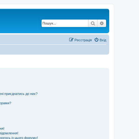
Пошук
Розширений по
Реєстрація
Вхід
ені приєднатись до них?
ьорами?
ня!
відомлення!
 когось із цього форуму!