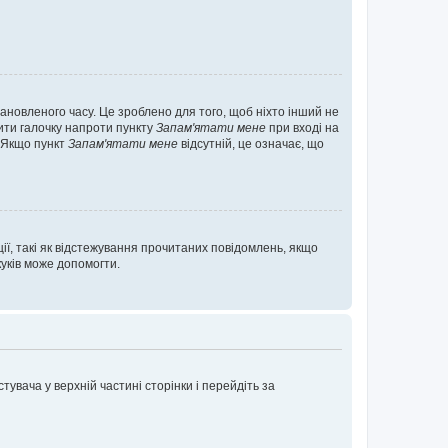
ановленого часу. Це зроблено для того, щоб ніхто інший не
вити галочку напроти пункту
Запам'ятати мене
при вході на
. Якщо пункт
Запам'ятати мене
відсутній, це означає, що
ії, такі як відстежування прочитаних повідомлень, якщо
уків може допомогти.
увача у верхній частині сторінки і перейдіть за