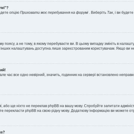
умі"?
айдете опцію
Приховати моє перебування на форумі
. Виберіть
Так
, і ви буде
 поясу, а не тому, в якому перебуваєте ви. В цьому випадку змініть в налашту
тьох інших налаштувань доступна лише зареєстрованим користувачам. Якщо ви н
ний!
але час все одно невірний, значить, годинник на сервері встановлено неправ
і, або ще ніхто не переклав phpBB на вашу мову. Спробуйте запитати адмініс
жете перекласти phpBB на свою рідну мову. Додаткову інформацію ви можете о
ча?