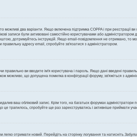
, то можливі два варіанти. Якщо включена підтримка COPPA і при реєстрації ви
ікові записи були активовані самостійно користувачами або адміністратором д
оштою, дотримуйтесь інструкцій. Якщо email-повідомлення не отримано, то м
и правильну адресу email, спробуйте зв'язатися з адміністратором.
 чи правильно ви вводите ім'я користувача і пароль. Якщо дані введені правил
акож можливо, що допущена помилка в конфігурації форуму, зв'яжіться з адмі
идалив ваш обліковий запис. Крім того, на багатьох форумах адміністратори п
 це трапилось, спробуйте ще раз зареєструватись і активніше приймати участ
м легко отримати новий. Перейдіть на сторінку логування та натисніть
Забули