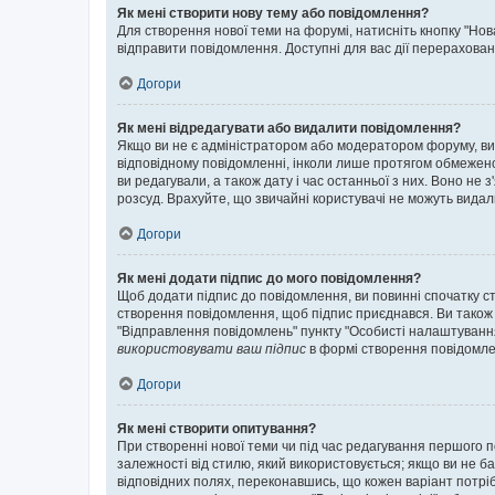
Як мені створити нову тему або повідомлення?
Для створення нової теми на форумі, натисніть кнопку "Нов
відправити повідомлення. Доступні для вас дії перерахован
Догори
Як мені відредагувати або видалити повідомлення?
Якщо ви не є адміністратором або модератором форуму, ви
відповідному повідомленні, інколи лише протягом обмеженог
ви редагували, а також дату і час останньої з них. Воно н
розсуд. Врахуйте, що звичайні користувачі не можуть видали
Догори
Як мені додати підпис до мого повідомлення?
Щоб додати підпис до повідомлення, ви повинні спочатку с
створення повідомлення, щоб підпис приєднався. Ви також
"Відправлення повідомлень" пункту "Особисті налаштуванн
використовувати ваш підпис
в формі створення повідомле
Догори
Як мені створити опитування?
При створенні нової теми чи під час редагування першого 
залежності від стилю, який використовується; якщо ви не ба
відповідних полях, переконавшись, що кожен варіант потрібн