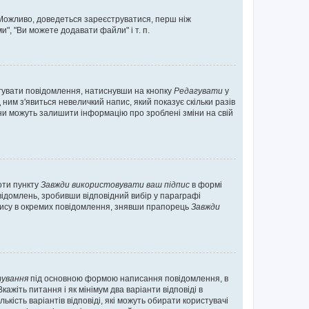
. Можливо, доведеться зареєструватися, перш ніж
", "Ви можете додавати файли" і т. п.
гувати повідомлення, натиснувши на кнопку
Редагувати
у
ним з'явиться невеличкий напис, який показує скільки разів
они можуть залишити інформацію про зроблені зміни на свій
оти пункту
Завжди використовувати ваш підпис
в формі
ідомлень, зробивши відповідний вибір у параграфі
пису в окремих повідомлення, знявши прапорець
Завжди
ування
під основною формою написання повідомлення, в
ажіть питання і як мінімум два варіанти відповіді в
кість варіантів відповіді, які можуть обирати користувачі