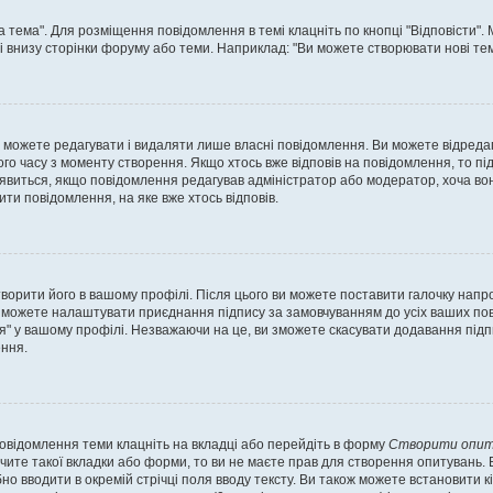
а тема". Для розміщення повідомлення в темі клацніть по кнопці "Відповісти"
і внизу сторінки форуму або теми. Наприклад: "Ви можете створювати нові теми
 можете редагувати і видаляти лише власні повідомлення. Ви можете відреда
о часу з моменту створення. Якщо хтось вже відповів на повідомлення, то під 
е з'явиться, якщо повідомлення редагував адміністратор або модератор, хоча в
ти повідомлення, на яке вже хтось відповів.
творити його в вашому профілі. Після цього ви можете поставити галочку напр
 можете налаштувати приєднання підпису за замовчуванням до усіх ваших пов
я" у вашому профілі. Незважаючи на це, ви зможете скасувати додавання під
ння.
повідомлення теми клацніть на вкладці або перейдіть в форму
Створити опит
чите такої вкладки або форми, то ви не маєте прав для створення опитувань. Вк
о вводити в окремій стрічці поля вводу тексту. Ви також можете встановити кіль