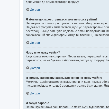
допомогою до адміністратора форуму.
Догори
Я тільки що зареєструвався, але не можу увійти!
Перевірте свої ім'я користувача та пароль. Якщо вони вірні
На деяких форумах вимагається, щоб усі зареєстровані обл
реєстрації. Якщо вам було надіслано email-повідомлення п
заблокований спам-фільтром. Якщо ви впевнені, що ви ввел
Догори
Чому я не можу увійти?
Існує кілька можливих причин. Перш за все, переконайтесь,
перевірити, чи не був вам заборонено доступ до форуму. Т
Догори
Я колись зареєструвався, але тепер не можу увійти!
Можливо, адміністратор з якоїсь причини деактивував або в
писали повідомлень, щоб зменшити розмір бази даних. Якщо
Догори
Я забув пароль!
Не панікуйте! Хоча ваш пароль не може бути відновлено, ва