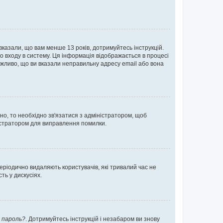
 вказали, що вам менше 13 років, дотримуйтесь інструкцій.
о входу в систему. Ця інформація відображається в процесі
ожливо, що ви вказали неправильну адресу email або вона
ьно, то необхідно зв'язатися з адміністратором, щоб
ністратором для виправлення помилки.
еріодично видаляють користувачів, які тривалий час не
ь у дискусіях.
 пароль?
. Дотримуйтесь інструкцій і незабаром ви знову