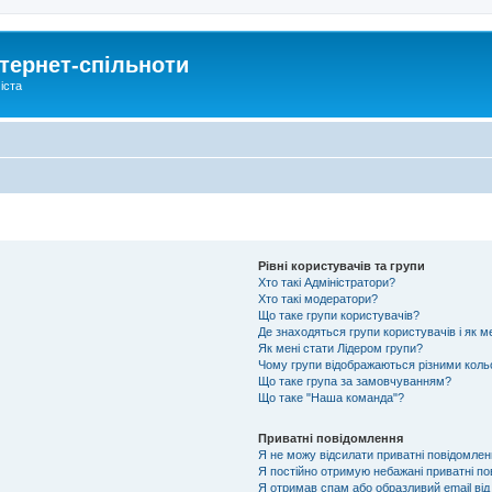
тернет-спільноти
іста
Рівні користувачів та групи
Хто такі Адміністратори?
Хто такі модератори?
Що таке групи користувачів?
Де знаходяться групи користувачів і як м
Як мені стати Лідером групи?
Чому групи відображаються різними кол
Що таке група за замовчуванням?
Що таке "Наша команда"?
Приватні повідомлення
Я не можу відсилати приватні повідомлен
Я постійно отримую небажані приватні по
Я отримав спам або образливий email від