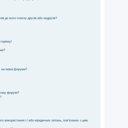
ів до мого списку друзів або недругів?
торінку!
еми?
ь на певні форуми?
ьому форумі?
?
ого використання і / або юридичних питань, пов'язаних з цим