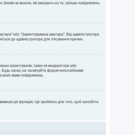
блоків чи крапок, які вказують на те, скільки повідомлень
ватара" або "Завантажувана аватара". Від адміністратора
ніться до адміністратора для з'ясування причин.
евних користувачів, таких як модератори або
. Будь ласка, не засмічуйте форум непотрібними
исаних вами повідомлень.
вімкнув цю функцію. Це зроблено для того, щоб запобігти