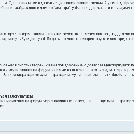
я. Одне з них може відноситись до вашого звання, зазвичай у вигляді зірочок, 
о більше, зображення відомо як "аватара", унікальне для кожного користувача.
аватару з використанням різних інструментів: "Галерея аватар", "Віддалена а
атар можуть бути доступні. Якщо ви не можете використовувати аватари, звер
ображає кількість створених вами повідомлень або дозволяє ідентифікувати п
вати жодне звання на форумі, оскільки вони встановлюються адміністратором
я. За це модератори чи адміністратори можуть просто зменшити кількість нап
ться залогуватись!
l-повідомлення на форумі через вбудовану форму, і лише якщо адміністратор у
ми.