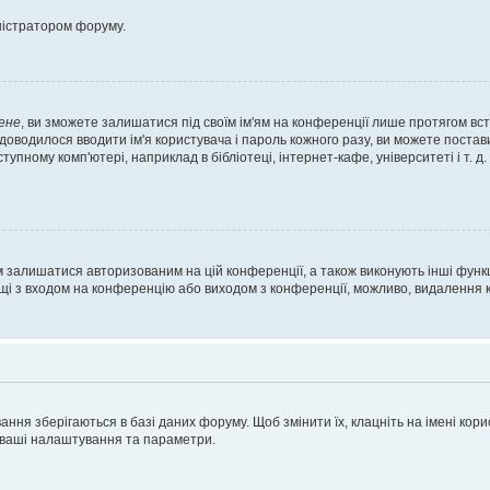
ністратором форуму.
ене
, ви зможете залишатися під своїм ім'ям на конференції лише протягом вст
 доводилося вводити ім'я користувача і пароль кожного разу, ви можете поста
пному комп'ютері, наприклад в бібліотеці, інтернет-кафе, університеті і т. д
м залишатися авторизованим на цій конференції, а також виконують інші функц
ощі з входом на конференцію або виходом з конференції, можливо, видалення к
ня зберігаються в базі даних форуму. Щоб змінити їх, клацніть на імені корист
і ваші налаштування та параметри.