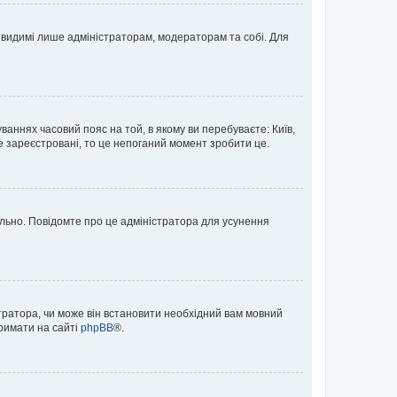
те видимі лише адміністраторам, модераторам та собі. Для
ваннях часовий пояс на той, в якому ви перебуваєте: Київ,
е зареєстровані, то це непоганий момент зробити це.
ильно. Повідомте про це адміністратора для усунення
тратора, чи може він встановити необхідний вам мовний
тримати на сайті
phpBB
®.