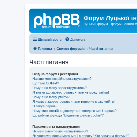
Форум Луцької ін
Луцький форум - форум нашого м
Швидкий доступ
Допомога
Головна
Список форумів
Часті питання
Часті питання
Вхід на форум і реєстрація
Навіщо мені потрібно реєструватися?
Що таке COPPA?
Чому я не можу зареєструватись?
Я тільки що зареєструвався, але не можу увійти!
Чому я не можу увійти?
Я колись зареєструвався, але тепер не можу увійти!
Я забув пароль!
Чому мені постійно доводиться вводити ім’я і пароль?
Що робить функція "Видалити файли cookie"?
Параметри та налаштування
Як мені змінити мої налаштування?
Як уникнути появи мого імені в списку "Хто зараз на форумі"?