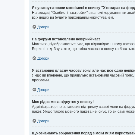
Як уникнути появи мого імені в списку "Хто зараз на фор
На вкладці "Особисті настройки" в панелі керування ви зн
всіх інших ви будете прихованим користувачем.
Догори
На форумі встановлено невірний час!
Можливо, відображається час, що відповідає іншому часовому
Берлін і т. д. Зауважте, що зміна часового поясу та бага
Догори
Я встановив власну часову зону, але час все одно невір
Якщо ви впевнені, що правильно встановили часовий пояс, 
проблеми.
Догори
Моя рідна мова відсутня у списку!
Адміністратор не встановив підтримку вашої мови на форум
пакет. Якщо такого мовного пакета не існує, то ви самі мо
Догори
Що означають зображення поряд з моїм ім'ям користува