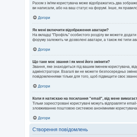
Разом з ім'ям користувача може відображатись два зображенн
ви написали, або на ваш статус на форумі. Інше, як правил
Догори
Як мені включити відображення аватари?
На вкладці "Профіль" особистого розділу ви можете додати 
форуму залежить чи дозволені аватари, а також які типи ав
Догори
Що таке моє звання і як мені його змінити?
Звання, яке знаходиться під вашим іменем користувача, від
адміністратори. Взагалі ви не можете безпосередньо зміню
повідомленнями тільки для того, щоб підвищити своє званн
Догори
Коли я натискаю на посилання "email", від мене вимагає
Тільки зареєстровані користувачі можуть відправляти emai
зловживанню поштовою системою анонімними користувача
Догори
Створення повідомлень