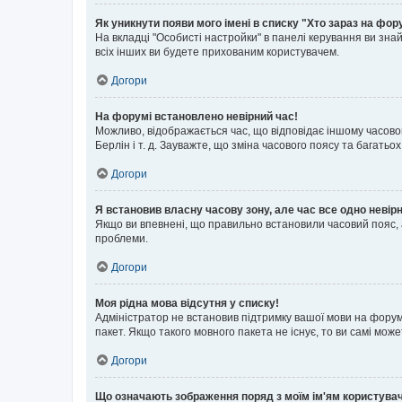
Як уникнути появи мого імені в списку "Хто зараз на фор
На вкладці "Особисті настройки" в панелі керування ви зн
всіх інших ви будете прихованим користувачем.
Догори
На форумі встановлено невірний час!
Можливо, відображається час, що відповідає іншому часовому
Берлін і т. д. Зауважте, що зміна часового поясу та бага
Догори
Я встановив власну часову зону, але час все одно невір
Якщо ви впевнені, що правильно встановили часовий пояс, 
проблеми.
Догори
Моя рідна мова відсутня у списку!
Адміністратор не встановив підтримку вашої мови на форум
пакет. Якщо такого мовного пакета не існує, то ви самі мо
Догори
Що означають зображення поряд з моїм ім'ям користува