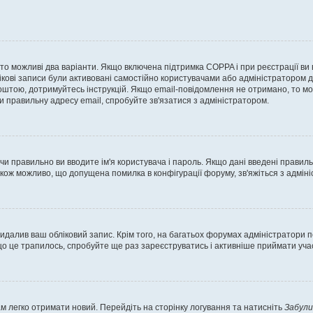
, то можливі два варіанти. Якщо включена підтримка COPPA і при реєстрації ви
ікові записи були активовані самостійно користувачами або адміністратором д
оштою, дотримуйтесь інструкцій. Якщо email-повідомлення не отримано, то м
и правильну адресу email, спробуйте зв'язатися з адміністратором.
 чи правильно ви вводите ім'я користувача і пароль. Якщо дані введені правил
акож можливо, що допущена помилка в конфігурації форуму, зв'яжіться з адмі
идалив ваш обліковий запис. Крім того, на багатьох форумах адміністратори п
 це трапилось, спробуйте ще раз зареєструватись і активніше приймати участ
м легко отримати новий. Перейдіть на сторінку логування та натисніть
Забули