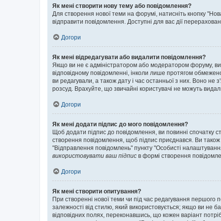
Як мені створити нову тему або повідомлення?
Для створення нової теми на форумі, натисніть кнопку "Нов
відправити повідомлення. Доступні для вас дії перерахован
Догори
Як мені відредагувати або видалити повідомлення?
Якщо ви не є адміністратором або модератором форуму, ви
відповідному повідомленні, інколи лише протягом обмеженог
ви редагували, а також дату і час останньої з них. Воно н
розсуд. Врахуйте, що звичайні користувачі не можуть видали
Догори
Як мені додати підпис до мого повідомлення?
Щоб додати підпис до повідомлення, ви повинні спочатку с
створення повідомлення, щоб підпис приєднався. Ви також
"Відправлення повідомлень" пункту "Особисті налаштуванн
використовувати ваш підпис
в формі створення повідомле
Догори
Як мені створити опитування?
При створенні нової теми чи під час редагування першого 
залежності від стилю, який використовується; якщо ви не ба
відповідних полях, переконавшись, що кожен варіант потрібн