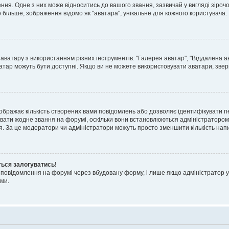
я. Одне з них може відноситись до вашого звання, зазвичай у вигляді зірочок, 
о більше, зображення відомо як "аватара", унікальне для кожного користувача.
аватару з використанням різних інструментів: "Галерея аватар", "Віддалена а
атар можуть бути доступні. Якщо ви не можете використовувати аватари, звер
ображає кількість створених вами повідомлень або дозволяє ідентифікувати п
вати жодне звання на форумі, оскільки вони встановлюються адміністратором
я. За це модератори чи адміністратори можуть просто зменшити кількість нап
ться залогуватись!
l-повідомлення на форумі через вбудовану форму, і лише якщо адміністратор у
ми.