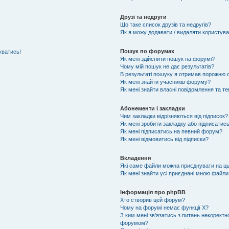
Друзі та недруги
Що таке список друзів та недругів?
Як я можу додавати / видаляти користувач
Пошук по форумах
уватись!
Як мені здійснити пошук на форумі?
Чому мій пошук не дає результатів?
В результаті пошуку я отримав порожню с
Як мені знайти учасників форуму?
Як мені знайти власні повідомлення та т
Абонементи і закладки
Чим закладки відрізняються від підписок?
Як мені зробити закладку або підписатис
Як мені підписатись на певний форум?
Як мені відмовитись від підписки?
Вкладення
Які саме файли можна приєднувати на ц
Як мені знайти усі приєднані мною файли
Інформація про phpBB
Хто створив цей форум?
Чому на форумі немає функції X?
З ким мені зв'язатись з питань некоректн
форумом?