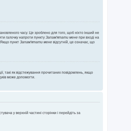
ановленого часу. Це зроблено для того, щоб ніхто інший не
вити галочку напроти пункту
Запам'ятати мене
при вході на
. Якщо пункт
Запам'ятати мене
відсутній, це означає, що
ії, такі як відстежування прочитаних повідомлень, якщо
уків може допомогти.
увача у верхній частині сторінки і перейдіть за