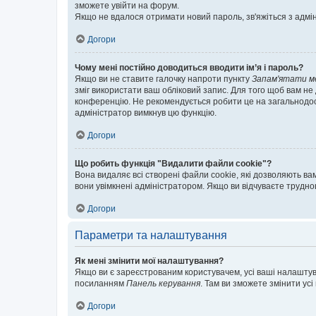
зможете увійти на форум.
Якщо не вдалося отримати новий пароль, зв'яжіться з адмі
Догори
Чому мені постійно доводиться вводити ім’я і пароль?
Якщо ви не ставите галочку напроти пункту
Запам'ятати м
зміг використати ваш обліковий запис. Для того щоб вам не
конференцію. Не рекомендується робити це на загальнодосту
адміністратор вимкнув цю функцію.
Догори
Що робить функція "Видалити файли cookie"?
Вона видаляє всі створені файли cookie, які дозволяють ва
вони увімкнені адміністратором. Якщо ви відчуваєте трудн
Догори
Параметри та налаштування
Як мені змінити мої налаштування?
Якщо ви є зареєстрованим користувачем, усі ваші налаштуван
посиланням
Панель керування
. Там ви зможете змінити ус
Догори