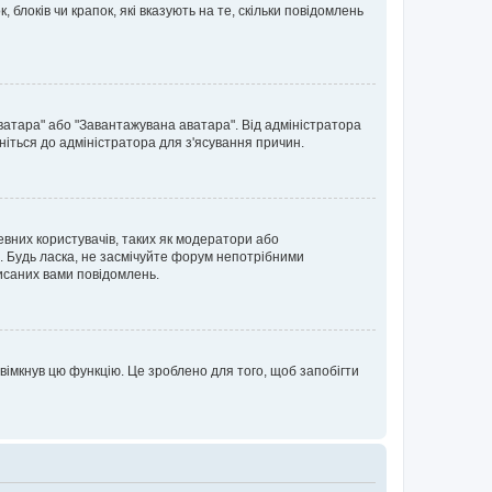
блоків чи крапок, які вказують на те, скільки повідомлень
ватара" або "Завантажувана аватара". Від адміністратора
ніться до адміністратора для з'ясування причин.
евних користувачів, таких як модератори або
. Будь ласка, не засмічуйте форум непотрібними
исаних вами повідомлень.
вімкнув цю функцію. Це зроблено для того, щоб запобігти