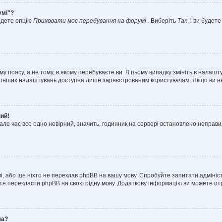
умі"?
айдете опцію
Приховати моє перебування на форумі
. Виберіть
Так
, і ви буде
 поясу, а не тому, в якому перебуваєте ви. В цьому випадку змініть в налашту
тьох інших налаштувань доступна лише зареєстрованим користувачам. Якщо ви н
ний!
але час все одно невірний, значить, годинник на сервері встановлено неправ
і, або ще ніхто не переклав phpBB на вашу мову. Спробуйте запитати адмініс
жете перекласти phpBB на свою рідну мову. Додаткову інформацію ви можете о
ча?