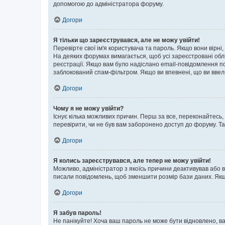
допомогою до адміністратора форуму.
Догори
Я тільки що зареєструвався, але не можу увійти!
Перевірте свої ім'я користувача та пароль. Якщо вони вірні
На деяких форумах вимагається, щоб усі зареєстровані обл
реєстрації. Якщо вам було надіслано email-повідомлення п
заблокований спам-фільтром. Якщо ви впевнені, що ви ввел
Догори
Чому я не можу увійти?
Існує кілька можливих причин. Перш за все, переконайтесь,
перевірити, чи не був вам заборонено доступ до форуму. Т
Догори
Я колись зареєструвався, але тепер не можу увійти!
Можливо, адміністратор з якоїсь причини деактивував або в
писали повідомлень, щоб зменшити розмір бази даних. Якщо
Догори
Я забув пароль!
Не панікуйте! Хоча ваш пароль не може бути відновлено, ва