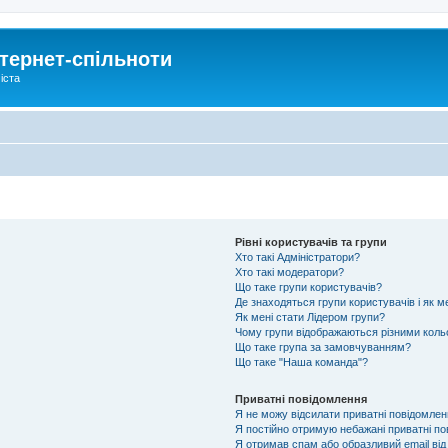
тернет-спільноти
іста
Рівні користувачів та групи
Хто такі Адміністратори?
Хто такі модератори?
Що таке групи користувачів?
Де знаходяться групи користувачів і як м
Як мені стати Лідером групи?
Чому групи відображаються різними кол
Що таке група за замовчуванням?
Що таке "Наша команда"?
Приватні повідомлення
Я не можу відсилати приватні повідомлен
Я постійно отримую небажані приватні по
Я отримав спам або образливий email від