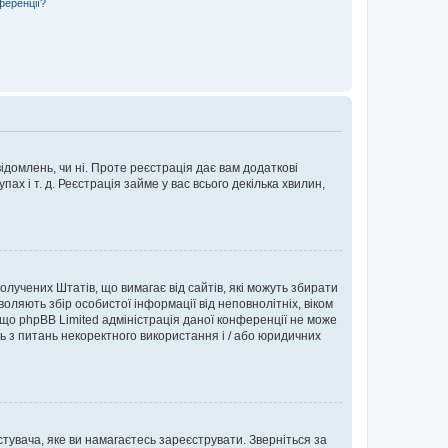
ференції?
ідомлень, чи ні. Проте реєстрація дає вам додаткові
ах і т. д. Реєстрація займе у вас всього декілька хвилин,
Сполучених Штатів, що вимагає від сайтів, які можуть збирати
оляють збір особистої інформації від неповнолітніх, віком
 що phpBB Limited адміністрація даної конференції не може
сь з питань некоректного використання і / або юридичних
тувача, яке ви намагаєтесь зареєструвати. Зверніться за