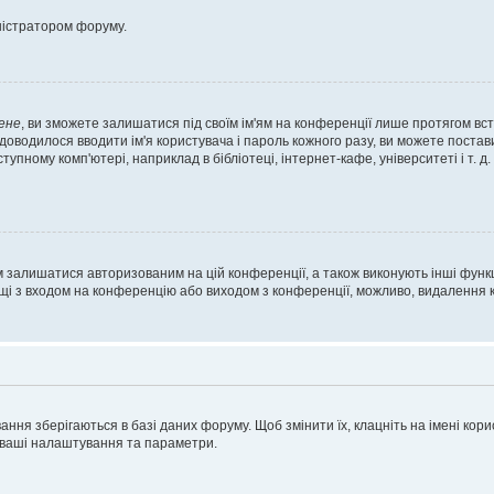
ністратором форуму.
ене
, ви зможете залишатися під своїм ім'ям на конференції лише протягом вст
 доводилося вводити ім'я користувача і пароль кожного разу, ви можете поста
пному комп'ютері, наприклад в бібліотеці, інтернет-кафе, університеті і т. д
м залишатися авторизованим на цій конференції, а також виконують інші функц
ощі з входом на конференцію або виходом з конференції, можливо, видалення к
ня зберігаються в базі даних форуму. Щоб змінити їх, клацніть на імені корист
і ваші налаштування та параметри.