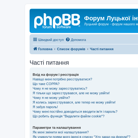
Форум Луцької ін
Луцький форум - форум нашого м
Швидкий доступ
Допомога
Головна
Список форумів
Часті питання
Часті питання
Вхід на форум і реєстрація
Навіщо мені потрібно реєструватися?
Що таке COPPA?
Чому я не можу зареєструватись?
Я тільки що зареєструвався, але не можу увійти!
Чому я не можу увійти?
Я колись зареєструвався, але тепер не можу увійти!
Я забув пароль!
Чому мені постійно доводиться вводити ім’я і пароль?
Що робить функція "Видалити файли cookie"?
Параметри та налаштування
Як мені змінити мої налаштування?
Як уникнути появи мого імені в списку "Хто зараз на форумі"?