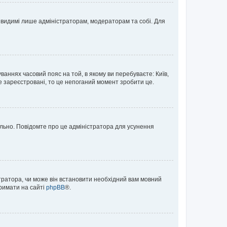
те видимі лише адміністраторам, модераторам та собі. Для
ваннях часовий пояс на той, в якому ви перебуваєте: Київ,
е зареєстровані, то це непоганий момент зробити це.
ильно. Повідомте про це адміністратора для усунення
тратора, чи може він встановити необхідний вам мовний
тримати на сайті
phpBB
®.