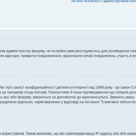
Як мені зв'язатися з адміністратором кон
рішив адміністратор форуму, чи потрібно вам реєструватись для розміщення пов
 як аватари, приватні повідомлення, відсилання email-повідомлень, участь в груп
о Акт про захист конфіденційності дитини в інтернеті від 1998 року - це закон 
а це письмову згоду батьків. Припустимо й інше підтвердження що опікуни дозв
сь вас або форуму, зверніться за допомогою до юрисконсульта. Зверніть увагу,
ридичних відносин, окрім вказаних у відповіді на питання "З ким мені зв'язати
ористувачів. Також можливо, що він заблокував вашу IP-адресу або ім'я корис