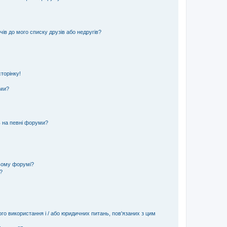
ів до мого списку друзів або недругів?
торінку!
еми?
ь на певні форуми?
ьому форумі?
?
ого використання і / або юридичних питань, пов'язаних з цим