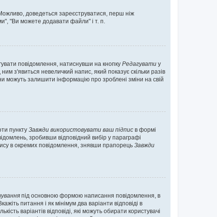
. Можливо, доведеться зареєструватися, перш ніж
", "Ви можете додавати файли" і т. п.
гувати повідомлення, натиснувши на кнопку
Редагувати
у
ним з'явиться невеличкий напис, який показує скільки разів
они можуть залишити інформацію про зроблені зміни на свій
оти пункту
Завжди використовувати ваш підпис
в формі
ідомлень, зробивши відповідний вибір у параграфі
пису в окремих повідомлення, знявши прапорець
Завжди
ування
під основною формою написання повідомлення, в
ажіть питання і як мінімум два варіанти відповіді в
кість варіантів відповіді, які можуть обирати користувачі