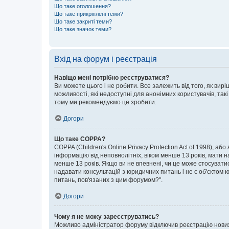
Що таке оголошення?
Що таке прикріплені теми?
Що таке закриті теми?
Що таке значок теми?
Вхід на форум і реєстрація
Навіщо мені потрібно реєструватися?
Ви можете цього і не робити. Все залежить від того, як ви
можливості, які недоступні для анонімних користувачів, такі
тому ми рекомендуємо це зробити.
Догори
Що таке COPPA?
COPPA (Children's Online Privacy Protection Act of 1998), аб
інформацію від неповнолітніх, віком менше 13 років, мати н
менше 13 років. Якщо ви не впевнені, чи це може стосувати
надавати консультацій з юридичних питань і не є об'єктом ю
питань, пов'язаних з цим форумом?".
Догори
Чому я не можу зареєструватись?
Можливо адміністратор форуму відключив реєстрацію нових к