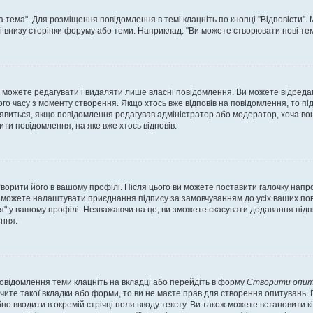
а тема". Для розміщення повідомлення в темі клацніть по кнопці "Відповісти"
і внизу сторінки форуму або теми. Наприклад: "Ви можете створювати нові теми
 можете редагувати і видаляти лише власні повідомлення. Ви можете відреда
о часу з моменту створення. Якщо хтось вже відповів на повідомлення, то під 
е з'явиться, якщо повідомлення редагував адміністратор або модератор, хоча в
ти повідомлення, на яке вже хтось відповів.
творити його в вашому профілі. Після цього ви можете поставити галочку напр
 можете налаштувати приєднання підпису за замовчуванням до усіх ваших пов
я" у вашому профілі. Незважаючи на це, ви зможете скасувати додавання під
ння.
повідомлення теми клацніть на вкладці або перейдіть в форму
Створити опит
чите такої вкладки або форми, то ви не маєте прав для створення опитувань. Вк
о вводити в окремій стрічці поля вводу тексту. Ви також можете встановити кіль