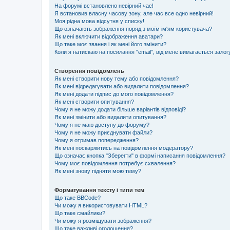
На форумі встановлено невірний час!
Я встановив власну часову зону, але час все одно невірний!
Моя рідна мова відсутня у списку!
Що означають зображення поряд з моїм ім'ям користувача?
Як мені включити відображення аватари?
Що таке моє звання і як мені його змінити?
Коли я натискаю на посилання "email", від мене вимагається залог
Створення повідомлень
Як мені створити нову тему або повідомлення?
Як мені відредагувати або видалити повідомлення?
Як мені додати підпис до мого повідомлення?
Як мені створити опитування?
Чому я не можу додати більше варіантів відповіді?
Як мені змінити або видалити опитування?
Чому я не маю доступу до форуму?
Чому я не можу приєднувати файли?
Чому я отримав попередження?
Як мені поскаржитись на повідомлення модератору?
Що означає кнопка "Зберегти" в формі написання повідомлення?
Чому моє повідомлення потребує схвалення?
Як мені знову підняти мою тему?
Форматування тексту і типи тем
Що таке BBCode?
Чи можу я використовувати HTML?
Що таке смайлики?
Чи можу я розміщувати зображення?
Що таке важливі оголошення?