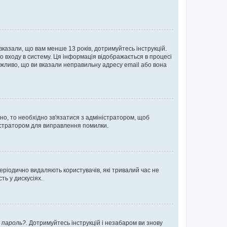
 вказали, що вам менше 13 років, дотримуйтесь інструкцій.
о входу в систему. Ця інформація відображається в процесі
ожливо, що ви вказали неправильну адресу email або вона
ьно, то необхідно зв'язатися з адміністратором, щоб
ністратором для виправлення помилки.
еріодично видаляють користувачів, які тривалий час не
ь у дискусіях.
 пароль?
. Дотримуйтесь інструкцій і незабаром ви знову