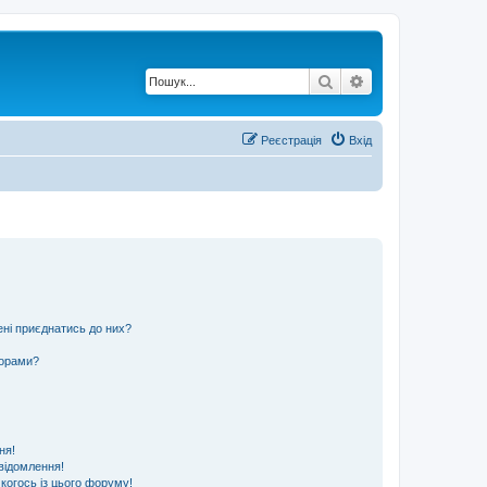
Пошук
Розширений по
Реєстрація
Вхід
ені приєднатись до них?
ьорами?
ня!
відомлення!
 когось із цього форуму!