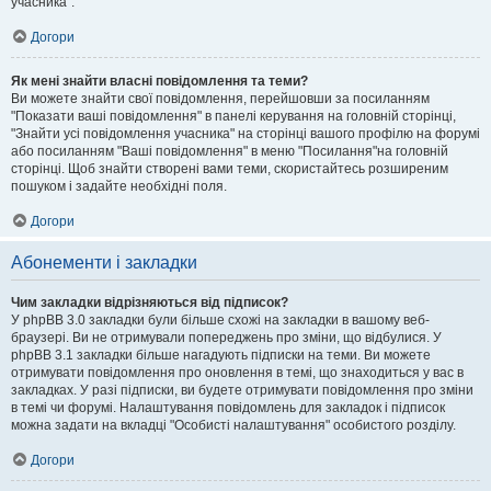
учасника".
Догори
Як мені знайти власні повідомлення та теми?
Ви можете знайти свої повідомлення, перейшовши за посиланням
"Показати ваші повідомлення" в панелі керування на головній сторінці,
"Знайти усі повідомлення учасника" на сторінці вашого профілю на форумі
або посиланням "Ваші повідомлення" в меню "Посилання"на головній
сторінці. Щоб знайти створені вами теми, скористайтесь розширеним
пошуком і задайте необхідні поля.
Догори
Абонементи і закладки
Чим закладки відрізняються від підписок?
У phpBB 3.0 закладки були більше схожі на закладки в вашому веб-
браузері. Ви не отримували попереджень про зміни, що відбулися. У
phpBB 3.1 закладки більше нагадують підписки на теми. Ви можете
отримувати повідомлення про оновлення в темі, що знаходиться у вас в
закладках. У разі підписки, ви будете отримувати повідомлення про зміни
в темі чи форумі. Налаштування повідомлень для закладок і підписок
можна задати на вкладці "Особисті налаштування" особистого розділу.
Догори