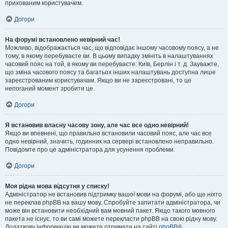
прихованим користувачем.
Догори
На форумі встановлено невірний час!
Можливо, відображається час, що відповідає іншому часовому поясу, а не
тому, в якому перебуваєте ви. В цьому випадку змініть в налаштуваннях
часовий пояс на той, в якому ви перебуваєте: Київ, Берлін і т. д. Зауважте,
що зміна часового поясу та багатьох інших налаштувань доступна лише
зареєстрованим користувачам. Якщо ви не зареєстровані, то це
непоганий момент зробити це.
Догори
Я встановив власну часову зону, але час все одно невірний!
Якщо ви впевнені, що правильно встановили часовий пояс, але час все
одно невірний, значить, годинник на сервері встановлено неправильно.
Повідомте про це адміністратора для усунення проблеми.
Догори
Моя рідна мова відсутня у списку!
Адміністратор не встановив підтримку вашої мови на форумі, або ще ніхто
не переклав phpBB на вашу мову. Спробуйте запитати адміністратора, чи
може він встановити необхідний вам мовний пакет. Якщо такого мовного
пакета не існує, то ви самі можете перекласти phpBB на свою рідну мову.
Додаткову інформацію ви можете отримати на сайті
phpBB
®.