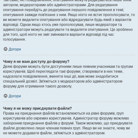
Так само, як і повідомлення, опитування можуть редагуватись лише їхнім
автором, модераторами або адміністраторами. Для редагування
опитування перейдіть до редагування першого повідомлення в темі;
опитування завжди пов'язане з ним. Якщо ніхто не встиг проголосувати, то
ви можете видалити опитування або відредагувати будь-який з варіантів
відповіді. Однак якщо хтось уже проголосував, лише модератори та
адміністратори можуть редагувати та видаляти опитування. Це зроблено
для того, щоб ніхто не зміг змінювати варіанти відповіді під час
голосування.
Догори
Чому я не маю доступу до форуму?
Деякі форуми можуть бути доступними лише певним учасникам та групам
користувачів. Щоб переглядати такі форуми, створювати в них теми,
надсилати повідомлення, вчиняти інші дії, вам може знадобитися
спеціальний дозвіл. Зв'яжіться з модератором або адміністратором
форуму для отримання такого дозволу.
Догори
Чому я не можу приєднувати файли?
Права на приєднання файлів встановлюються на рівні форумів, груп
користувачів або окремих користувачів. Адміністратор форуму можливо
заборонив приєднання файлів у форумі. Також можливо, що приєднувати
файли дозволено лише членам певних груп. Якщо ви не знаєте, чому ви
не можете додавати файли, зв'яжіться з адміністратором.