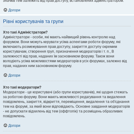
значків тем залежить від прав доступу, встановлених адміністратором.
Догори
Рівні користувачів та групи
Хто такі Адміністратори?
Адміністратори - особи, які мають найвищий рівень контролю над
форумом. Вони можуть керувати усіма аспектами роботи форуму, які
включають розмежування прав доступу, закриття доступу окремим
користувачам, створення груп, призначення модераторів і т. п., В
залежності від прав, наданих їм засновником форуму. Також вони
володіють усіма можливостями модераторів в усіх форумах, залежно від
прав, наданих ним засновником форуму.
Догори
Хто такі модератори?
Модератори - це користувачі (або групи користувачів), які щодня стежать
за роботою форуму. Вони мають можливості редагування та видалення
повідомлень, закриття, відкриття, переміщення, видалення та об'єднання
тем на форумі, за який вони відповідають. Основне завдання модераторів
- не допускати відхилень від тем (оффтопік) та розміщень образливих
повідомлень.
Догори