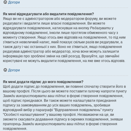
Догори
Як мені відредагувати або видалити повідомлення?
Якщо ви не є адміністратором або модератором форуму, ви можете
редагувати і видаляти лише власні повідомлення. Ви можете
відредагувати повідомлення, натиснувши на кнопку
Редагувати
у
відповідному повідомленні, інколи лише протягом обмеженого часу з
моменту створення. Якщо хтось вже відповів на повідомлення, то під ним
з'явиться невеличкий напис, який показує скільки разів ви редагували, а
також дату і час останньої з них. Воно не з'явиться, якщо повідомлення
редагував адміністратор або модератор, хоча вони можуть залишити
інформацію про зроблені зміни на свій розсуд. Врахуйте, що звичайні
користувачі не можуть видалити повідомлення, на яке вже хтось відповів.
Догори
Як мені додати підпис до мого повідомлення?
Щоб додати підпис до повідомлення, ви повинні спочатку створити його в
вашому профілі. Після цього ви можете поставити галочку напроти пункту
Завжди використовувати ваш підпис
в формі створення повідомлення,
щоб підпис приєднався. Ви також можете налаштувати приєднання
підпису за замовчуванням до усіх ваших повідомлень, зробивши
відповідний вибір у параграфі "Відправлення повідомлень" пункту
"Особисті налаштування" у вашому профілі. Незважаючи на це, ви
зможете скасувати додавання підпису в окремих повідомлення, знявши
прапорець
Завжди використовувати ваш підпис
в формі створення
повідомлення.