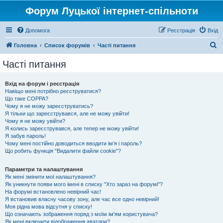
Форум Луцької інтернет-спільноти
Допомога
Реєстрація
Вхід
П
Головна
Список форумів
Часті питання
о
Часті питання
ш
у
Вхід на форум і реєстрація
Навіщо мені потрібно реєструватися?
к
Що таке COPPA?
Чому я не можу зареєструватись?
Я тільки що зареєструвався, але не можу увійти!
Чому я не можу увійти?
Я колись зареєструвався, але тепер не можу увійти!
Я забув пароль!
Чому мені постійно доводиться вводити ім’я і пароль?
Що робить функція "Видалити файли cookie"?
Параметри та налаштування
Як мені змінити мої налаштування?
Як уникнути появи мого імені в списку "Хто зараз на форумі"?
На форумі встановлено невірний час!
Я встановив власну часову зону, але час все одно невірний!
Моя рідна мова відсутня у списку!
Що означають зображення поряд з моїм ім'ям користувача?
Як мені включити відображення аватари?