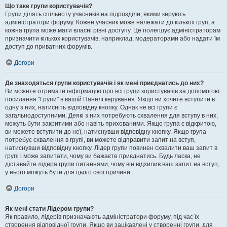
Що таке групи користувачів?
Групи ділять спільноту учасників на підрозділи, якими керують
адміністратори форуму. Кожен учасник може належати до кількох груп, а
кожна група може мати власні рівні доступу. Це полегшує адміністраторам
призначити кількох користувачів, наприклад, модераторами або надати їм
доступ до приватних форумів.
Догори
Де знаходяться групи користувачів і як мені приєднатись до них?
Ви можете отримати інформацію про всі групи користувачів за допомогою
посилання "Групи" в вашій Панелі керування. Якщо ви хочете вступити в
одну з них, натисніть відповідну кнопку. Однак не всі групи є
загальнодоступними. Деякі з них потребують схвалення для вступу в них,
можуть бути закритими або навіть прихованими. Якщо група є відкритою,
ви можете вступити до неї, натиснувши відповідну кнопку. Якщо група
потребує схвалення в групі, ви можете відправити запит на вступ,
натиснувши відповідну кнопку. Лідер групи повинен схвалити ваш запит в
групі і може запитати, чому ви бажаєте приєднатись. Будь ласка, не
діставайте лідера групи питаннями, чому він відхилив ваш запит на вступ,
у нього можуть бути для цього свої причини.
Догори
Як мені стати Лідером групи?
Як правило, лідерів призначають адміністратори форуму, під час їх
створення відповідної групи. Якщо ви зацікавлені у створенні групи, для