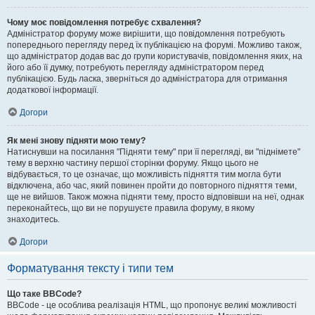
Чому моє повідомлення потребує схвалення?
Адміністратор форуму може вирішити, що повідомлення потребують
попереднього перегляду перед їх публікацією на форумі. Можливо також,
що адміністратор додав вас до групи користувачів, повідомлення яких, на
його або її думку, потребують перегляду адміністратором перед
публікацією. Будь ласка, зверніться до адміністратора для отримання
додаткової інформації.
Догори
Як мені знову підняти мою тему?
Натиснувши на посилання "Підняти тему" при її перегляді, ви "піднімете"
тему в верхню частину першої сторінки форуму. Якщо цього не
відбувається, то це означає, що можливість підняття тим могла бути
відключена, або час, який повинен пройти до повторного підняття теми,
ще не вийшов. Також можна підняти тему, просто відповівши на неї, однак
переконайтесь, що ви не порушуєте правила форуму, в якому
знаходитесь.
Догори
Форматування тексту і типи тем
Що таке BBCode?
BBCode - це особлива реалізація HTML, що пропонує великі можливості