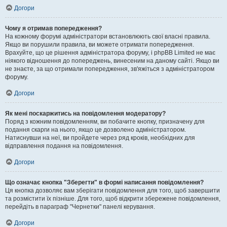
Догори
Чому я отримав попередження?
На кожному форумі адміністратори встановлюють свої власні правила.
Якщо ви порушили правила, ви можете отримати попередження.
Врахуйте, що це рішення адміністратора форуму, і phpBB Limited не має
ніякого відношення до попереджень, винесеним на даному сайті. Якщо ви
не знаєте, за що отримали попередження, зв'яжіться з адміністратором
форуму.
Догори
Як мені поскаржитись на повідомлення модератору?
Поряд з кожним повідомленням, ви побачите кнопку, призначену для
подання скарги на нього, якщо це дозволено адміністратором.
Натиснувши на неї, ви пройдете через ряд кроків, необхідних для
відправлення подання на повідомлення.
Догори
Що означає кнопка "Зберегти" в формі написання повідомлення?
Ця кнопка дозволяє вам зберігати повідомлення для того, щоб завершити
та розмістити їх пізніше. Для того, щоб відкрити збережене повідомлення,
перейдіть в параграф "Чернетки" панелі керування.
Догори