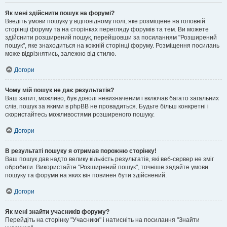
Як мені здійснити пошук на форумі?
Введіть умови пошуку у відповідному полі, яке розміщене на головній
сторінці форуму та на сторінках перегляду форумів та тем. Ви можете
здійснити розширений пошук, перейшовши за посиланням "Розширений
пошук", яке знаходиться на кожній сторінці форуму. Розміщення посилань
може відрізнятись, залежно від стилю.
Догори
Чому мій пошук не дає результатів?
Ваш запит, можливо, був доволі невизначеним і включав багато загальних
слів, пошук за якими в phpBB не провадиться. Будьте більш конкретні і
скористайтесь можливостями розширеного пошуку.
Догори
В результаті пошуку я отримав порожню сторінку!
Ваш пошук дав надто велику кількість результатів, які веб-сервер не зміг
обробити. Використайте "Розширений пошук", точніше задайте умови
пошуку та форуми на яких він повинен бути здійснений.
Догори
Як мені знайти учасників форуму?
Перейдіть на сторінку "Учасники" і натисніть на посилання "Знайти