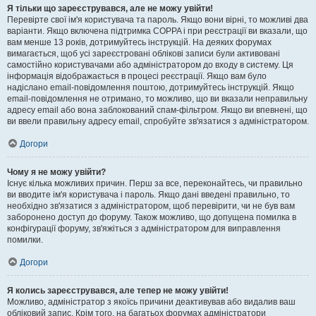
Я тільки що зареєструвався, але не можу увійти!
Перевірте свої ім'я користувача та пароль. Якщо вони вірні, то можливі два
варіанти. Якщо включена підтримка COPPA і при реєстрації ви вказали, що
вам менше 13 років, дотримуйтесь інструкцій. На деяких форумах
вимагається, щоб усі зареєстровані облікові записи були активовані
самостійно користувачами або адміністратором до входу в систему. Ця
інформація відображається в процесі реєстрації. Якщо вам було
надіслано email-повідомлення поштою, дотримуйтесь інструкцій. Якщо
email-повідомлення не отримано, то можливо, що ви вказали неправильну
адресу email або вона заблокований спам-фільтром. Якщо ви впевнені, що
ви ввели правильну адресу email, спробуйте зв'язатися з адміністратором.
Догори
Чому я не можу увійти?
Існує кілька можливих причин. Перш за все, переконайтесь, чи правильно
ви вводите ім'я користувача і пароль. Якщо дані введені правильно, то
необхідно зв'язатися з адміністратором, щоб перевірити, чи не був вам
заборонено доступ до форуму. Також можливо, що допущена помилка в
конфігурації форуму, зв'яжіться з адміністратором для виправлення
помилки.
Догори
Я колись зареєструвався, але тепер не можу увійти!
Можливо, адміністратор з якоїсь причини деактивував або видалив ваш
обліковий запис. Крім того, на багатьох форумах адміністратори