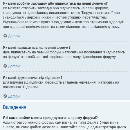
Як мені зробити закладку або підписатись на певні форуми?
Ви можете створити закладку або підписатись на певні форуми,
клацнувши по відповідному посиланню в меню "Керування темою", яке
знаходиться у верхній і нижній частині сторінки перегляду тем.
Відзначивши галочкою пункт "Повідомляти мені про отримання відповіді"
при відправці повідомлення, ви також підпишетеся на відповідну тему.
Догори
Як мені підписатись на певний форум?
Щоб підписатись на певний форум, натисніть на посилання "Підписатись
на форум" в нижній частині сторінки перегляду відповідного форуму.
Догори
Як мені відмовитись від підписки?
Для відмови від підписки, перейдіть в Панель керування і натисніть на
посилання "Підписки".
Догори
Вкладення
Які саме файли можна приєднувати на цьому форумі?
Адміністратор кожного форуму сам визначає типи файлів. Якщо ви не
знаєте, які саме файли дозволені, запитайте про це адміністратора цього