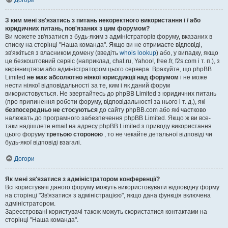
Догори
З ким мені зв'язатись з питань некоректного використання і / або
юридичних питань, пов'язаних з цим форумом?
Ви можете зв'язатися з будь-яким з адміністраторів форуму, вказаних в
списку на сторінці "Наша команда". Якщо ви не отримаєте відповіді,
зв'яжіться з власником домену (введіть
whois lookup
) або, у випадку, якщо
це безкоштовний сервіс (наприклад, chat.ru, Yahoo!, free.fr, f2s.com і т. п.), з
керівництвом або адміністратором цього сервера. Врахуйте, що phpBB
Limited
не має абсолютно ніякої юрисдикції над форумом
і не може
нести ніякої відповідальності за те, ким і як даний форум
використовується. Не звертайтесь до phpBB Limited з юридичних питань
(про припинення роботи форуму, відповідальності за нього і т. д.), які
безпосередньо не стосуються
до сайту phpBB.com або які частково
належать до програмного забезпечення phpBB Limited. Якщо ж ви все-
таки надішлете email на адресу phpBB Limited з приводу використання
цього форуму
третьою стороною
, то не чекайте детальної відповіді чи
будь-якої відповіді взагалі.
Догори
Як мені зв'язатися з адміністратором конференції?
Всі користувачі даного форуму можуть використовувати відповідну форму
на сторінці "Зв'язатися з адміністрацією", якщо дана функція включена
адміністратором.
Зареєстровані користувачі також можуть скористатися контактами на
сторінці "Наша команда".