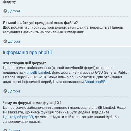
форуму.
Догори
Як мені знайти усі приєднані мною файли?
Щоб побачити список усіх приєднаних вами файлів, перейдіть в Панель
керування і натисніть на посилання "Вкладення".
Догори
Інформація про phpBB
Хто створив цей форум?
Це програмне забезпечення (в своїй незміненій формі) створене і
поширюється
phpBB Limited
. Воно доступне на умовах GNU General Public
Licence, версії 2 (GPL-2.0) і може вільно поширюватися. Для отримання
додаткової інформації перейдіть за посиланням
About phpBB
.
Догори
Чому на форумі немає функції X?
Це програмне забезпечення створене і ліцензоване phpBB Limited. Якщо
ви вважаєте, що якась функція повинна бути додана, відвідайте
Центр ідей phpBB
, де можна віддати свій голос за вже подані ідеї або
запропонувати власні.