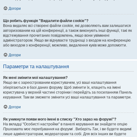
Догори
Що робить функція "Видалити файли cookie"?
Вона видаляє всі створені файли cookie, які дозволяють вам залишатися
авторизованим на цій конференції, а також виконують інші функції, такі як
відстежування прочитаних повідомлень, якщо вони увімкнені
адміністратором. Якщо ви відчуваєте труднощі з входом на конференцію
або виходом з конференції, можливо, видалення куків може допомогти.
Догори
Параметри та налаштування
Як мені змінити мої налаштування?
Якщо ви є зареєстрованим користувачем, усі ваші налаштування
зберігаються в базі даних форуму. Щоб змінити їх, клацніть на імені
користувача у верхній частині сторінки і перейдіть за посиланням
Панель
керування
. Там ви зможете змінити усі ваші налаштування та параметри.
Догори
Як уникнути появи мого імені в списку "Хто зараз на форумі"?
На вкладці "Особисті настройки" в панелі керування ви знайдете опцію
Приховати моє перебування на форумі
. Виберіть
Так
, і ви будете видимі
лише адміністраторам, модераторам та собі. Для всіх інших ви будете