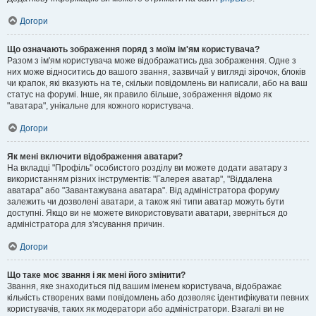
Догори
Що означають зображення поряд з моїм ім'ям користувача?
Разом з ім'ям користувача може відображатись два зображення. Одне з
них може відноситись до вашого звання, зазвичай у вигляді зірочок, блоків
чи крапок, які вказують на те, скільки повідомлень ви написали, або на ваш
статус на форумі. Інше, як правило більше, зображення відомо як
"аватара", унікальне для кожного користувача.
Догори
Як мені включити відображення аватари?
На вкладці "Профіль" особистого розділу ви можете додати аватару з
використанням різних інструментів: "Галерея аватар", "Віддалена
аватара" або "Завантажувана аватара". Від адміністратора форуму
залежить чи дозволені аватари, а також які типи аватар можуть бути
доступні. Якщо ви не можете використовувати аватари, зверніться до
адміністратора для з'ясування причин.
Догори
Що таке моє звання і як мені його змінити?
Звання, яке знаходиться під вашим іменем користувача, відображає
кількість створених вами повідомлень або дозволяє ідентифікувати певних
користувачів, таких як модератори або адміністратори. Взагалі ви не