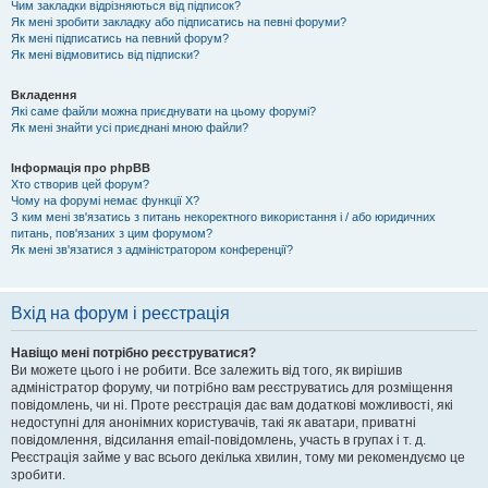
Чим закладки відрізняються від підписок?
Як мені зробити закладку або підписатись на певні форуми?
Як мені підписатись на певний форум?
Як мені відмовитись від підписки?
Вкладення
Які саме файли можна приєднувати на цьому форумі?
Як мені знайти усі приєднані мною файли?
Інформація про phpBB
Хто створив цей форум?
Чому на форумі немає функції X?
З ким мені зв'язатись з питань некоректного використання і / або юридичних
питань, пов'язаних з цим форумом?
Як мені зв'язатися з адміністратором конференції?
Вхід на форум і реєстрація
Навіщо мені потрібно реєструватися?
Ви можете цього і не робити. Все залежить від того, як вирішив
адміністратор форуму, чи потрібно вам реєструватись для розміщення
повідомлень, чи ні. Проте реєстрація дає вам додаткові можливості, які
недоступні для анонімних користувачів, такі як аватари, приватні
повідомлення, відсилання email-повідомлень, участь в групах і т. д.
Реєстрація займе у вас всього декілька хвилин, тому ми рекомендуємо це
зробити.