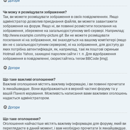
Догори
Чи можу я розміщувати зображення?
Так, ви можете розміщувати зображення в своїх повідомленнях. Якщо
адміністратор дозволив приєднання файлів, ви можете завантажити
зображення на форум. Якщо ні, ви повинні розмістити посилання на
зображення, збережене на загальнодоступному веб-сервері. Наприклад:
http://www.example.com/my-picture.gif. Ви не можете розміщувати
посилання ні на зображення, які знаходяться на вашому комп'ютері (якщо
він не є загальнодоступним сервером), ні на зображення, для доступу до
яких потрібна автентифікація, як, наприклад, такі як поштові скриньки
Hotmail або Yahoo, захищені паролем сайти і т. п. Для відображення
зображення в повідомленні, скористайтесь тегом BBCode [img].
Догори
Що таке важливі оголошення?
Важливі оголошення містять важливу інформацію, і ви повинні прочитати
їх якнайшвидше. Вони відображаються в верхній частині форуму та у
вашій Панелі керування. Можливість написання вами важливих оголошень
надається адміністратором.
Догори
Що таке оголошення?
Оголошення найчастіше містять важливу інформацію для форуму, який ви
переглядаєте в даний момент, і вам необхідно прочитати їх якнайшвидше.