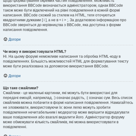
щодо форматування окремих частин повідомлення. Можливість
використання BBCode визначається адміністратором, однак BBCode
також може бути відключений на рівні повідомлення в кожній формі
написання. BBCode схожий за стилем на HTML, теги оточуються
квадратними дужками [ і ], а не в < і > ;. За додатковою інформацією про
BBCode зверніться до керівництва з BBCode, яка доступна з форми
написання повідомлення.
Догори
Чи можу я використовувати HTML?
Ні. На цьому форумі неможливе написання та обробка HTML-коду в
повідомленнях. Більшість можливостей HTML для форматування тексту
може бути реалізована за допомогою використання BBCode.
Догори
Що таке смайлики?
Смайлики - це маленькі картинки, які можуть бути використані для
передачі емоцій, наприклад, :) означає радість, :( означає сум. Весь список
смайликів можна побачити в формі написання повідомлення. Намагайтесь
не зловживати, використовуючи їх: вони легко можуть зробити
повідомлення нечитабельним і модератор може вирішити відредагувати
ваше повідомлення або взагалі видалити його. Адміністратор форуму
може обмежувати кількість смайликів, які можна використовувати в
повідомленні.