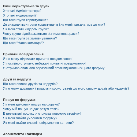
Рівні користувачів та групи
Хто такі Адміністратори?
Хто такі модератори?
Що таке групи користувачів?
Де знаходяться групи користувачів і як мені приєднатись до них?
Як мені стати Лідером групи?
Чому групи відображаються різними кольорами?
Що таке група за замовчуванням?
Що таке "Наша команда"?
Приватні повідомлення
Я не можу відсилати приватні повідомлення!
Я постійно отримую небажані приватні повідомлення!
Я отримав спам або образливий email від когось із цього форуму!
Друзі та недруги
Що таке список друзів та недругів?
Як я можу додавати / видаляти користувачів до мого списку друзів або недругів?
Пошук по форумах
Як мені здійснити пошук на форумі?
Чому мій пошук не дає результатів?
В результаті пошуку я отримав порожню сторінку!
Як мені знайти учасників форуму?
Як мені знайти власні повідомлення та теми?
Абонементи і закладки