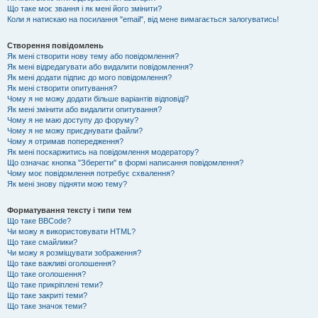
Що таке моє звання і як мені його змінити?
Коли я натискаю на посилання "email", від мене вимагається залогуватись!
Створення повідомлень
Як мені створити нову тему або повідомлення?
Як мені відредагувати або видалити повідомлення?
Як мені додати підпис до мого повідомлення?
Як мені створити опитування?
Чому я не можу додати більше варіантів відповіді?
Як мені змінити або видалити опитування?
Чому я не маю доступу до форуму?
Чому я не можу приєднувати файли?
Чому я отримав попередження?
Як мені поскаржитись на повідомлення модератору?
Що означає кнопка "Зберегти" в формі написання повідомлення?
Чому моє повідомлення потребує схвалення?
Як мені знову підняти мою тему?
Форматування тексту і типи тем
Що таке BBCode?
Чи можу я використовувати HTML?
Що таке смайлики?
Чи можу я розміщувати зображення?
Що таке важливі оголошення?
Що таке оголошення?
Що таке прикріплені теми?
Що таке закриті теми?
Що таке значок теми?