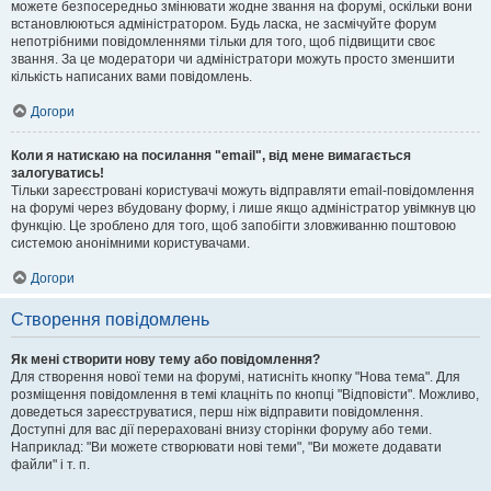
можете безпосередньо змінювати жодне звання на форумі, оскільки вони
встановлюються адміністратором. Будь ласка, не засмічуйте форум
непотрібними повідомленнями тільки для того, щоб підвищити своє
звання. За це модератори чи адміністратори можуть просто зменшити
кількість написаних вами повідомлень.
Догори
Коли я натискаю на посилання "email", від мене вимагається
залогуватись!
Тільки зареєстровані користувачі можуть відправляти email-повідомлення
на форумі через вбудовану форму, і лише якщо адміністратор увімкнув цю
функцію. Це зроблено для того, щоб запобігти зловживанню поштовою
системою анонімними користувачами.
Догори
Створення повідомлень
Як мені створити нову тему або повідомлення?
Для створення нової теми на форумі, натисніть кнопку "Нова тема". Для
розміщення повідомлення в темі клацніть по кнопці "Відповісти". Можливо,
доведеться зареєструватися, перш ніж відправити повідомлення.
Доступні для вас дії перераховані внизу сторінки форуму або теми.
Наприклад: "Ви можете створювати нові теми", "Ви можете додавати
файли" і т. п.