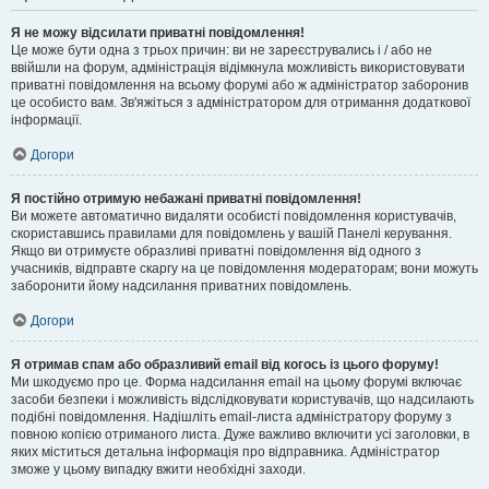
Я не можу відсилати приватні повідомлення!
Це може бути одна з трьох причин: ви не зареєструвались і / або не
ввійшли на форум, адміністрація відімкнула можливість використовувати
приватні повідомлення на всьому форумі або ж адміністратор заборонив
це особисто вам. Зв'яжіться з адміністратором для отримання додаткової
інформації.
Догори
Я постійно отримую небажані приватні повідомлення!
Ви можете автоматично видаляти особисті повідомлення користувачів,
скориставшись правилами для повідомлень у вашій Панелі керування.
Якщо ви отримуєте образливі приватні повідомлення від одного з
учасників, відправте скаргу на це повідомлення модераторам; вони можуть
заборонити йому надсилання приватних повідомлень.
Догори
Я отримав спам або образливий email від когось із цього форуму!
Ми шкодуємо про це. Форма надсилання email на цьому форумі включає
засоби безпеки і можливість відслідковувати користувачів, що надсилають
подібні повідомлення. Надішліть email-листа адміністратору форуму з
повною копією отриманого листа. Дуже важливо включити усі заголовки, в
яких міститься детальна інформація про відправника. Адміністратор
зможе у цьому випадку вжити необхідні заходи.