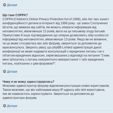
Догори
Що таке COPPA?
COPPA (Children's Online Privacy Protection Act of 1998), або Акт про захист
конфіденційності дитини в інтернеті від 1998 року - це закон Сполучених
Штатів, що вимагає від сайтів, які можуть збирати інформацію від
неповнолітніх, віком менше 13 років, мати на це письмову згоду батьків.
Припустимо й інше підтвердження що опікуни дозволяють збір особистої
інформації від неповнолітніх, віком менше 13 років. Якщо ви не впевнені,
чи це може стосуватись вас або форуму, зверніться за допомогою до
юрисконсульта. Зверніть увагу, що phpBB Limited адміністрація даної
конференції не може надавати консультацій з юридичних питань і не є
об'єктом юридичних відносин, окрім вказаних у відповіді на питання "З ким
мені зв'язатись з питань некоректного використання і / або юридичних
питань, пов'язаних з цим форумом?".
Догори
Чому я не можу зареєструватись?
Можливо адміністратор форуму відключив реєстрацію нових користувачів.
Також можливо, що він заблокував вашу IP-адресу або ім'я користувача,
яке ви намагаєтесь зареєструвати. Зверніться за допомогою до
адміністратора форуму.
Догори