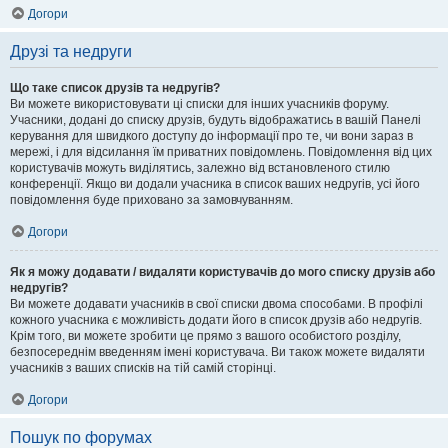
Догори
Друзі та недруги
Що таке список друзів та недругів?
Ви можете використовувати ці списки для інших учасників форуму.
Учасники, додані до списку друзів, будуть відображатись в вашій Панелі
керування для швидкого доступу до інформації про те, чи вони зараз в
мережі, і для відсилання їм приватних повідомлень. Повідомлення від цих
користувачів можуть виділятись, залежно від встановленого стилю
конференції. Якщо ви додали учасника в список ваших недругів, усі його
повідомлення буде приховано за замовчуванням.
Догори
Як я можу додавати / видаляти користувачів до мого списку друзів або
недругів?
Ви можете додавати учасників в свої списки двома способами. В профілі
кожного учасника є можливість додати його в список друзів або недругів.
Крім того, ви можете зробити це прямо з вашого особистого розділу,
безпосереднім введенням імені користувача. Ви також можете видаляти
учасників з ваших списків на тій самій сторінці.
Догори
Пошук по форумах