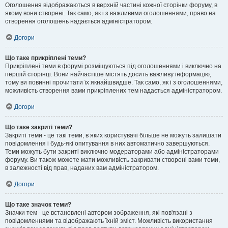
Оголошення відображаються в верхній частині кожної сторінки форуму, в
якому вони створені. Так само, як і з важливими оголошеннями, право на
створення оголошень надається адміністратором.
Догори
Що таке прикріплені теми?
Прикріплені теми в форумі розміщуються під оголошеннями і виключно на
першій сторінці. Вони найчастіше містять досить важливу інформацію,
тому ви повинні прочитати їх якнайшвидше. Так само, як і з оголошеннями,
можливість створення вами прикріплених тем надається адміністратором.
Догори
Що таке закриті теми?
Закриті теми - це такі теми, в яких користувачі більше не можуть залишати
повідомлення і будь-які опитування в них автоматично завершуються.
Теми можуть бути закриті виключно модераторами або адміністраторами
форуму. Ви також можете мати можливість закривати створені вами теми,
в залежності від прав, наданих вам адміністратором.
Догори
Що таке значок теми?
Значки тем - це встановлені автором зображення, які пов'язані з
повідомленнями та відображають їхній зміст. Можливість використання