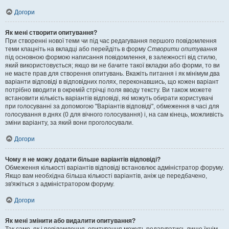
Догори
Як мені створити опитування?
При створенні нової теми чи під час редагування першого повідомлення
теми клацніть на вкладці або перейдіть в форму
Створити опитування
під основною формою написання повідомлення, в залежності від стилю,
який використовується; якщо ви не бачите такої вкладки або форми, то ви
не маєте прав для створення опитувань. Вкажіть питання і як мінімум два
варіанти відповіді в відповідних полях, переконавшись, що кожен варіант
потрібно вводити в окремій стрічці поля вводу тексту. Ви також можете
встановити кількість варіантів відповіді, які можуть обирати користувачі
при голосуванні за допомогою "Варіантів відповіді", обмеження в часі для
голосування в днях (0 для вічного голосування) і, на сам кінець, можливість
зміни варіанту, за який вони проголосували.
Догори
Чому я не можу додати більше варіантів відповіді?
Обмеження кількості варіантів відповіді встановлює адміністратор форуму.
Якщо вам необхідна більша кількості варіантів, аніж це передбачено,
зв'яжіться з адміністратором форуму.
Догори
Як мені змінити або видалити опитування?