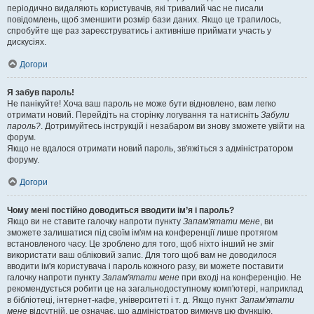
періодично видаляють користувачів, які тривалий час не писали
повідомлень, щоб зменшити розмір бази даних. Якщо це трапилось,
спробуйте ще раз зареєструватись і активніше приймати участь у
дискусіях.
Догори
Я забув пароль!
Не панікуйте! Хоча ваш пароль не може бути відновлено, вам легко
отримати новий. Перейдіть на сторінку логування та натисніть
Забули
пароль?
. Дотримуйтесь інструкцій і незабаром ви знову зможете увійти на
форум.
Якщо не вдалося отримати новий пароль, зв'яжіться з адміністратором
форуму.
Догори
Чому мені постійно доводиться вводити ім’я і пароль?
Якщо ви не ставите галочку напроти пункту
Запам'ятати мене
, ви
зможете залишатися під своїм ім'ям на конференції лише протягом
встановленого часу. Це зроблено для того, щоб ніхто інший не зміг
використати ваш обліковий запис. Для того щоб вам не доводилося
вводити ім'я користувача і пароль кожного разу, ви можете поставити
галочку напроти пункту
Запам'ятати мене
при вході на конференцію. Не
рекомендується робити це на загальнодоступному комп'ютері, наприклад
в бібліотеці, інтернет-кафе, університеті і т. д. Якщо пункт
Запам'ятати
мене
відсутній, це означає, що адміністратор вимкнув цю функцію.