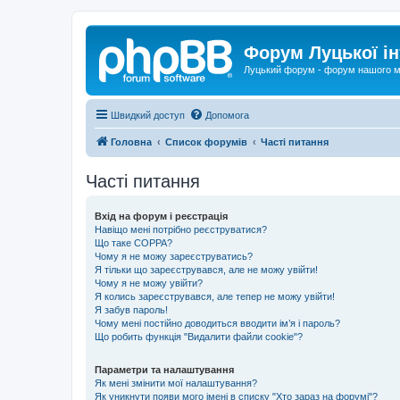
Форум Луцької ін
Луцький форум - форум нашого м
Швидкий доступ
Допомога
Головна
Список форумів
Часті питання
Часті питання
Вхід на форум і реєстрація
Навіщо мені потрібно реєструватися?
Що таке COPPA?
Чому я не можу зареєструватись?
Я тільки що зареєструвався, але не можу увійти!
Чому я не можу увійти?
Я колись зареєструвався, але тепер не можу увійти!
Я забув пароль!
Чому мені постійно доводиться вводити ім’я і пароль?
Що робить функція "Видалити файли cookie"?
Параметри та налаштування
Як мені змінити мої налаштування?
Як уникнути появи мого імені в списку "Хто зараз на форумі"?