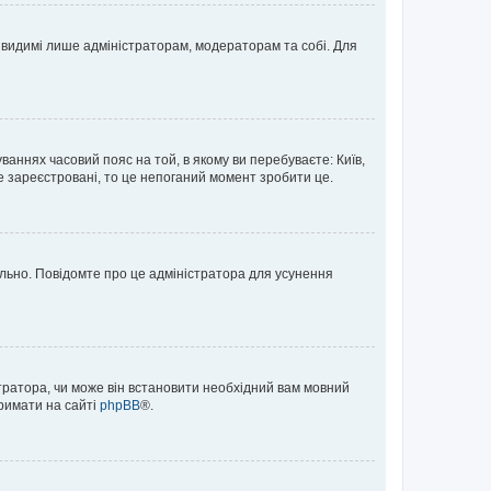
те видимі лише адміністраторам, модераторам та собі. Для
ваннях часовий пояс на той, в якому ви перебуваєте: Київ,
е зареєстровані, то це непоганий момент зробити це.
ильно. Повідомте про це адміністратора для усунення
тратора, чи може він встановити необхідний вам мовний
тримати на сайті
phpBB
®.