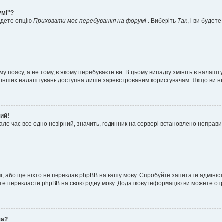
умі"?
айдете опцію
Приховати моє перебування на форумі
. Виберіть
Так
, і ви буде
 поясу, а не тому, в якому перебуваєте ви. В цьому випадку змініть в налашту
тьох інших налаштувань доступна лише зареєстрованим користувачам. Якщо ви н
ний!
але час все одно невірний, значить, годинник на сервері встановлено неправ
і, або ще ніхто не переклав phpBB на вашу мову. Спробуйте запитати адмініс
жете перекласти phpBB на свою рідну мову. Додаткову інформацію ви можете о
ча?