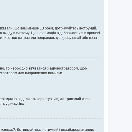
 вказали, що вам менше 13 років, дотримуйтесь інструкцій.
о входу в систему. Ця інформація відображається в процесі
ожливо, що ви вказали неправильну адресу email або вона
ьно, то необхідно зв'язатися з адміністратором, щоб
ністратором для виправлення помилки.
еріодично видаляють користувачів, які тривалий час не
ь у дискусіях.
 пароль?
. Дотримуйтесь інструкцій і незабаром ви знову