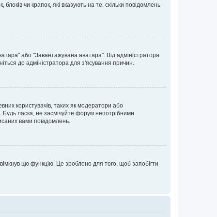
блоків чи крапок, які вказують на те, скільки повідомлень
ватара" або "Завантажувана аватара". Від адміністратора
ніться до адміністратора для з'ясування причин.
евних користувачів, таких як модератори або
. Будь ласка, не засмічуйте форум непотрібними
исаних вами повідомлень.
вімкнув цю функцію. Це зроблено для того, щоб запобігти