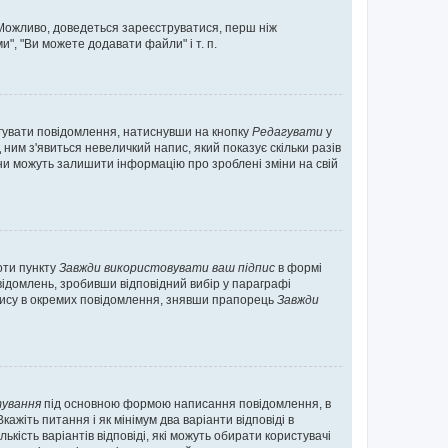
. Можливо, доведеться зареєструватися, перш ніж
", "Ви можете додавати файли" і т. п.
гувати повідомлення, натиснувши на кнопку
Редагувати
у
ним з'явиться невеличкий напис, який показує скільки разів
они можуть залишити інформацію про зроблені зміни на свій
оти пункту
Завжди використовувати ваш підпис
в формі
ідомлень, зробивши відповідний вибір у параграфі
пису в окремих повідомлення, знявши прапорець
Завжди
ування
під основною формою написання повідомлення, в
ажіть питання і як мінімум два варіанти відповіді в
кість варіантів відповіді, які можуть обирати користувачі