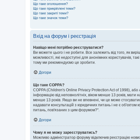
Що таке оголошення?
Що таке прикріплені теми?
Що таке закриті теми?
Що таке значок теми?
Вхід на форум і реєстрація
Навіщо мені потрібно реєструватися?
Ви можете цього і не робити. Все залежить від того, як ви
можливості, які недоступні для анонімних користувачів, такі
тому ми рекомендуємо це зробити.
Догори
Що таке COPPA?
COPPA (Children's Online Privacy Protection Act of 1998), аб
інформацію від неповнолітніх, віком менше 13 років, мати н
менше 13 років. Якщо ви не впевнені, чи це може стосувати
надавати консультацій з юридичних питань і не є об'єктом ю
питань, пов'язаних з цим форумом?".
Догори
Чому я не можу зареєструватись?
Можливо адміністратор форуму відключив реєстрацію нових к