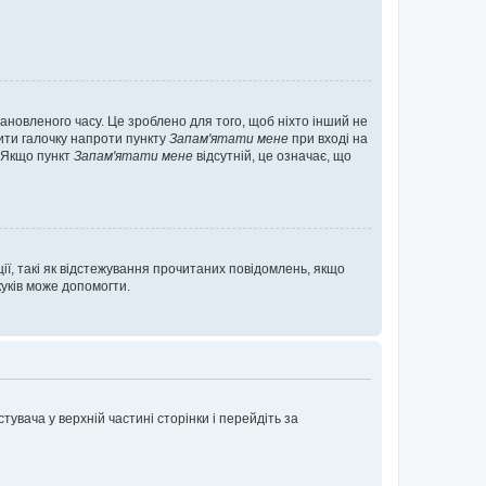
ановленого часу. Це зроблено для того, щоб ніхто інший не
вити галочку напроти пункту
Запам'ятати мене
при вході на
. Якщо пункт
Запам'ятати мене
відсутній, це означає, що
ії, такі як відстежування прочитаних повідомлень, якщо
уків може допомогти.
увача у верхній частині сторінки і перейдіть за