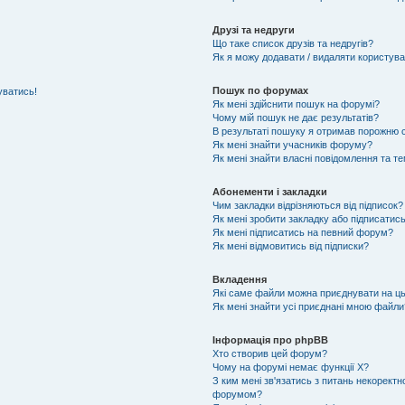
Друзі та недруги
Що таке список друзів та недругів?
Як я можу додавати / видаляти користувач
Пошук по форумах
уватись!
Як мені здійснити пошук на форумі?
Чому мій пошук не дає результатів?
В результаті пошуку я отримав порожню с
Як мені знайти учасників форуму?
Як мені знайти власні повідомлення та т
Абонементи і закладки
Чим закладки відрізняються від підписок?
Як мені зробити закладку або підписатис
Як мені підписатись на певний форум?
Як мені відмовитись від підписки?
Вкладення
Які саме файли можна приєднувати на ц
Як мені знайти усі приєднані мною файли
Інформація про phpBB
Хто створив цей форум?
Чому на форумі немає функції X?
З ким мені зв'язатись з питань некоректн
форумом?