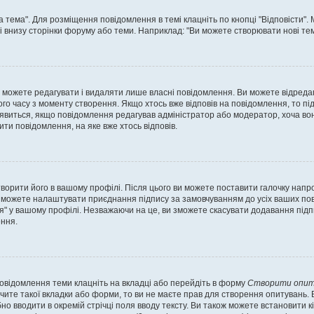
а тема". Для розміщення повідомлення в темі клацніть по кнопці "Відповісти"
і внизу сторінки форуму або теми. Наприклад: "Ви можете створювати нові теми
 можете редагувати і видаляти лише власні повідомлення. Ви можете відреда
о часу з моменту створення. Якщо хтось вже відповів на повідомлення, то під 
е з'явиться, якщо повідомлення редагував адміністратор або модератор, хоча в
ти повідомлення, на яке вже хтось відповів.
творити його в вашому профілі. Після цього ви можете поставити галочку напр
 можете налаштувати приєднання підпису за замовчуванням до усіх ваших пов
я" у вашому профілі. Незважаючи на це, ви зможете скасувати додавання під
ння.
повідомлення теми клацніть на вкладці або перейдіть в форму
Створити опит
чите такої вкладки або форми, то ви не маєте прав для створення опитувань. Вк
о вводити в окремій стрічці поля вводу тексту. Ви також можете встановити кіль