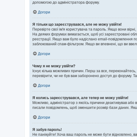
допомогою до адміністратора форуму.
Догори
Я тільки що зареєструвався, але не можу увійти!
Перевірте свої ім'я користувача та пароль. Якщо вони вірні
На деяких форумах вимагається, щоб усі зареєстровані обл
реєстрації. Якщо вам було надіслано email-повідомлення п
заблокований спам-фільтром. Якщо ви впевнені, що ви ввел
Догори
Чому я не можу увійти?
Існує кілька можливих причин. Перш за все, переконайтесь,
перевірити, чи не був вам заборонено доступ до форуму. Т
Догори
Я колись зареєструвався, але тепер не можу увійти!
Можливо, адміністратор з якоїсь причини деактивував або в
писали повідомлень, щоб зменшити розмір бази даних. Якщо
Догори
Я забув пароль!
Не панікуйте! Хоча ваш пароль не може бути відновлено, ва