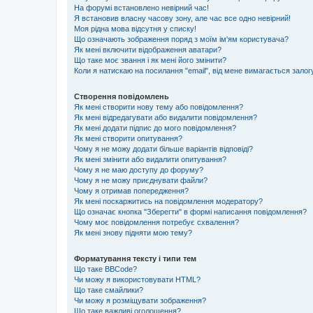
На форумі встановлено невірний час!
Я встановив власну часову зону, але час все одно невірний!
Моя рідна мова відсутня у списку!
Що означають зображення поряд з моїм ім'ям користувача?
Як мені включити відображення аватари?
Що таке моє звання і як мені його змінити?
Коли я натискаю на посилання "email", від мене вимагається залог
Створення повідомлень
Як мені створити нову тему або повідомлення?
Як мені відредагувати або видалити повідомлення?
Як мені додати підпис до мого повідомлення?
Як мені створити опитування?
Чому я не можу додати більше варіантів відповіді?
Як мені змінити або видалити опитування?
Чому я не маю доступу до форуму?
Чому я не можу приєднувати файли?
Чому я отримав попередження?
Як мені поскаржитись на повідомлення модератору?
Що означає кнопка "Зберегти" в формі написання повідомлення?
Чому моє повідомлення потребує схвалення?
Як мені знову підняти мою тему?
Форматування тексту і типи тем
Що таке BBCode?
Чи можу я використовувати HTML?
Що таке смайлики?
Чи можу я розміщувати зображення?
Що таке важливі оголошення?