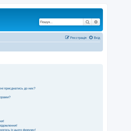
Пошук
Розширений по
Реєстрація
Вхід
ені приєднатись до них?
ьорами?
ня!
відомлення!
 когось із цього форуму!