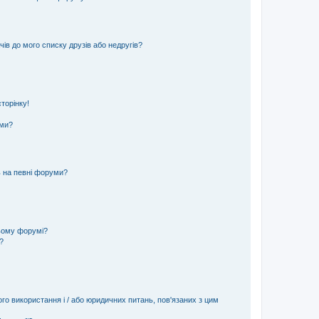
ів до мого списку друзів або недругів?
торінку!
еми?
ь на певні форуми?
ьому форумі?
?
ого використання і / або юридичних питань, пов'язаних з цим