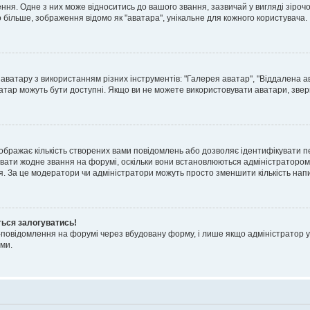
я. Одне з них може відноситись до вашого звання, зазвичай у вигляді зірочок, 
о більше, зображення відомо як "аватара", унікальне для кожного користувача.
аватару з використанням різних інструментів: "Галерея аватар", "Віддалена а
атар можуть бути доступні. Якщо ви не можете використовувати аватари, звер
ображає кількість створених вами повідомлень або дозволяє ідентифікувати п
вати жодне звання на форумі, оскільки вони встановлюються адміністратором
я. За це модератори чи адміністратори можуть просто зменшити кількість нап
ться залогуватись!
l-повідомлення на форумі через вбудовану форму, і лише якщо адміністратор у
ми.