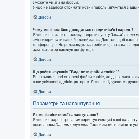
зможете увійти на форум.
Якщо не вдалося отримати новий пароль, зв'яжіться з адмі
Догори
Чому мені постійно доводиться вводити ім’я і пароль?
Якщо ви не ставите галочку напроти пункту
Запам'ятати м
зміг використати ваш обліковий запис. Для того щоб вам не
конференцію. Не рекомендується робити це на загальнодосту
адміністратор вимкнув цю функцію.
Догори
Що робить функція "Видалити файли cookie"?
Вона видаляє всі створені файли cookie, які дозволяють ва
вони увімкнені адміністратором. Якщо ви відчуваєте трудн
Догори
Параметри та налаштування
Як мені змінити мої налаштування?
Якщо ви є зареєстрованим користувачем, усі ваші налаштуван
посиланням
Панель керування
. Там ви зможете змінити ус
Догори