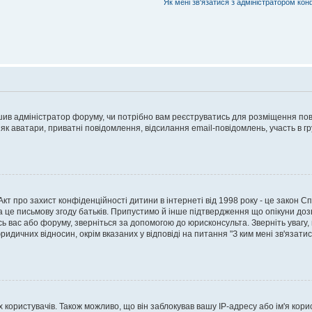
Як мені зв'язатися з адміністратором кон
рішив адміністратор форуму, чи потрібно вам реєструватись для розміщення пов
 як аватари, приватні повідомлення, відсилання email-повідомлень, участь в груп
о Акт про захист конфіденційності дитини в інтернеті від 1998 року - це закон 
а це письмову згоду батьків. Припустимо й інше підтвердження що опікуни дозв
сь вас або форуму, зверніться за допомогою до юрисконсульта. Зверніть увагу,
ридичних відносин, окрім вказаних у відповіді на питання "З ким мені зв'язати
ористувачів. Також можливо, що він заблокував вашу IP-адресу або ім'я корис