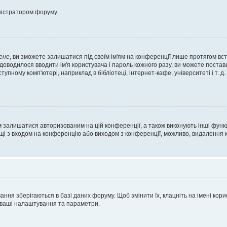
ністратором форуму.
ене
, ви зможете залишатися під своїм ім'ям на конференції лише протягом вст
 доводилося вводити ім'я користувача і пароль кожного разу, ви можете поста
пному комп'ютері, наприклад в бібліотеці, інтернет-кафе, університеті і т. д
м залишатися авторизованим на цій конференції, а також виконують інші функц
ощі з входом на конференцію або виходом з конференції, можливо, видалення к
ня зберігаються в базі даних форуму. Щоб змінити їх, клацніть на імені корист
і ваші налаштування та параметри.