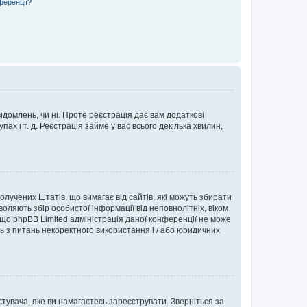
ференції?
ідомлень, чи ні. Проте реєстрація дає вам додаткові
ах і т. д. Реєстрація займе у вас всього декілька хвилин,
Сполучених Штатів, що вимагає від сайтів, які можуть збирати
оляють збір особистої інформації від неповнолітніх, віком
 що phpBB Limited адміністрація даної конференції не може
сь з питань некоректного використання і / або юридичних
тувача, яке ви намагаєтесь зареєструвати. Зверніться за