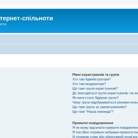
тернет-спільноти
іста
Рівні користувачів та групи
Хто такі Адміністратори?
Хто такі модератори?
Що таке групи користувачів?
Де знаходяться групи користувачів і як м
Як мені стати Лідером групи?
Чому групи відображаються різними кол
Що таке група за замовчуванням?
Що таке "Наша команда"?
Приватні повідомлення
Я не можу відсилати приватні повідомлен
Я постійно отримую небажані приватні по
Я отримав спам або образливий email від