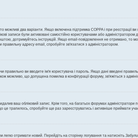
, то можливі два варіанти. Якщо включена підтримка COPPA і при реєстрації ви
ікові записи були активовані самостійно користувачами або адміністратором д
оштою, дотримуйтесь інструкцій. Якщо email-повідомлення не отримано, то м
и правильну адресу email, спробуйте зв'язатися з адміністратором.
 чи правильно ви вводите ім'я користувача і пароль. Якщо дані введені правил
акож можливо, що допущена помилка в конфігурації форуму, зв'яжіться з адмі
идалив ваш обліковий запис. Крім того, на багатьох форумах адміністратори п
 це трапилось, спробуйте ще раз зареєструватись і активніше приймати участ
м легко отримати новий. Перейдіть на сторінку логування та натисніть
Забули