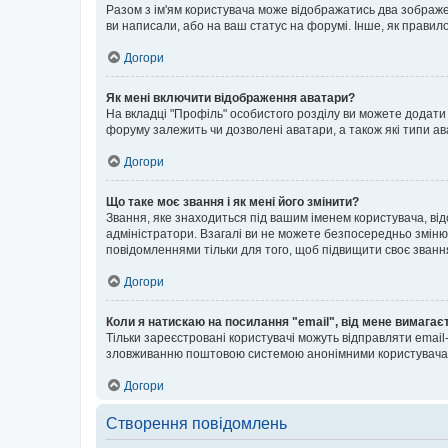
Разом з ім'ям користувача може відображатись два зображенн
ви написали, або на ваш статус на форумі. Інше, як правил
Догори
Як мені включити відображення аватари?
На вкладці "Профіль" особистого розділу ви можете додати 
форуму залежить чи дозволені аватари, а також які типи ав
Догори
Що таке моє звання і як мені його змінити?
Звання, яке знаходиться під вашим іменем користувача, від
адміністратори. Взагалі ви не можете безпосередньо зміню
повідомленнями тільки для того, щоб підвищити своє званн
Догори
Коли я натискаю на посилання "email", від мене вимагає
Тільки зареєстровані користувачі можуть відправляти emai
зловживанню поштовою системою анонімними користувача
Догори
Створення повідомлень