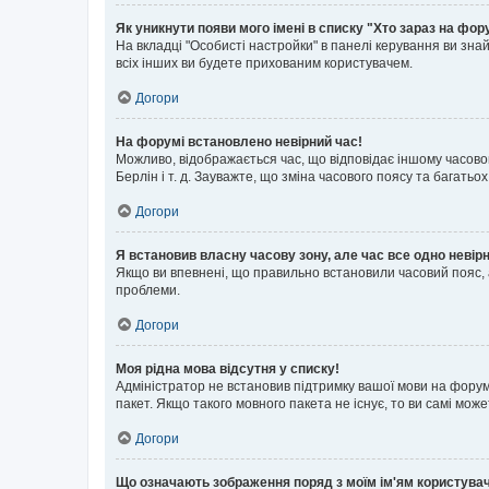
Як уникнути появи мого імені в списку "Хто зараз на фор
На вкладці "Особисті настройки" в панелі керування ви зн
всіх інших ви будете прихованим користувачем.
Догори
На форумі встановлено невірний час!
Можливо, відображається час, що відповідає іншому часовому
Берлін і т. д. Зауважте, що зміна часового поясу та бага
Догори
Я встановив власну часову зону, але час все одно невір
Якщо ви впевнені, що правильно встановили часовий пояс, 
проблеми.
Догори
Моя рідна мова відсутня у списку!
Адміністратор не встановив підтримку вашої мови на форум
пакет. Якщо такого мовного пакета не існує, то ви самі мо
Догори
Що означають зображення поряд з моїм ім'ям користува