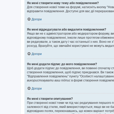
Як мені створити нову тему або повідомлення?
Для створення нової теми на форумі, натисніть кнопку "Нов
відправити повідомлення. Доступні для вас дії перерахован
Догори
Як мені відредагувати або видалити повідомлення?
Якщо ви не є адміністратором або модератором форуму, ви
відповідному повідомленні, інколи лише протягом обмеженог
ви редагували, а також дату і час останньої з них. Воно н
розсуд. Врахуйте, що звичайні користувачі не можуть видали
Догори
Як мені додати підпис до мого повідомлення?
Щоб додати підпис до повідомлення, ви повинні спочатку с
створення повідомлення, щоб підпис приєднався. Ви також
"Відправлення повідомлень" пункту "Особисті налаштуванн
використовувати ваш підпис
в формі створення повідомле
Догори
Як мені створити опитування?
При створенні нової теми чи під час редагування першого 
залежності від стилю, який використовується; якщо ви не ба
відповідних полях, переконавшись, що кожен варіант потрібн