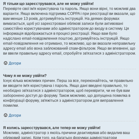
Я тільки що зареєструвався, але не можу увійти!
Перевірте свої ім'я користувача та пароль. Якщо вони вірні, то можливі два
варіанти. Якщо включена підтримка COPPA і при реєстрації ви вказали, що
вам менше 13 років, дотримуйтесь інструкцій. На деяких форумах
вимагається, щоб усі зареєстровані облікові записи були активовані
самостійно користувачами або адміністратором до входу в систему. Ця
інформація відображається в процесі реєстрації. Якщо вам було
надіслано email-повідомлення поштою, дотримуйтесь інструкцій. Якщо
email-повідомлення не отримано, то можливо, що ви вказали неправильну
адресу email або вона заблокований спам-фільтром. Якщо ви впевнені, що
ви ввели правильну адресу email, спробуйте зв'язатися з адміністратором.
Догори
Чому я не можу увійти?
Існує кілька можливих причин. Перш за все, переконайтесь, чи правильно
ви вводите ім'я користувача і пароль. Якщо дані введені правильно, то
необхідно зв'язатися з адміністратором, щоб перевірити, чи не був вам
заборонено доступ до форуму. Також можливо, що допущена помилка в
конфігурації форуму, зв'яжіться з адміністратором для виправлення
помилки.
Догори
Я колись зареєструвався, але тепер не можу увійти!
Можливо, адміністратор з якоїсь причини деактивував або видалив ваш
обліковий запис. Крім того, на багатьох форумах адміністратори