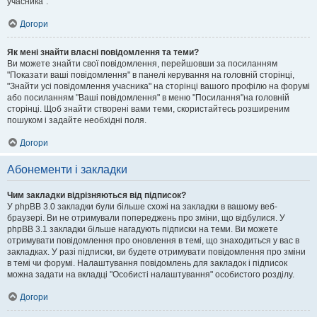
учасника".
Догори
Як мені знайти власні повідомлення та теми?
Ви можете знайти свої повідомлення, перейшовши за посиланням
"Показати ваші повідомлення" в панелі керування на головній сторінці,
"Знайти усі повідомлення учасника" на сторінці вашого профілю на форумі
або посиланням "Ваші повідомлення" в меню "Посилання"на головній
сторінці. Щоб знайти створені вами теми, скористайтесь розширеним
пошуком і задайте необхідні поля.
Догори
Абонементи і закладки
Чим закладки відрізняються від підписок?
У phpBB 3.0 закладки були більше схожі на закладки в вашому веб-
браузері. Ви не отримували попереджень про зміни, що відбулися. У
phpBB 3.1 закладки більше нагадують підписки на теми. Ви можете
отримувати повідомлення про оновлення в темі, що знаходиться у вас в
закладках. У разі підписки, ви будете отримувати повідомлення про зміни
в темі чи форумі. Налаштування повідомлень для закладок і підписок
можна задати на вкладці "Особисті налаштування" особистого розділу.
Догори