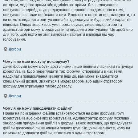
Так само, як і повідомлення, опитування можуть редагуватись лише їхнім
автором, модераторами або адміністраторами. Для редагування
опитування перейдіть до редагування першого повідомлення в темі;
опитування завжди пов'язане з ним. Якщо ніхто не встиг проголосувати, то
ви можете видалити опитування або відредагувати будь-який з варіантів
відповіді. Однак якщо хтось уже проголосував, лише модератори та
адміністратори можуть редагувати та видаляти опитування. Це зроблено
для того, щоб ніхто не зміг змінювати варіанти відповіді під час
голосування.
Догори
Чому я не маю доступу до форуму?
Деякі форуми можуть бути доступними лише певним учасникам та групам
користувачів. Щоб переглядати такі форуми, створювати в них теми,
надсилати повідомлення, вчиняти інші дії, вам може знадобитися
спеціальний дозвіл. Зв'яжіться з модератором або адміністратором
форуму для отримання такого дозволу.
Догори
Чому я не можу приєднувати файли?
Права на приєднання файлів встановлюються на рівні форумів, груп
користувачів або окремих користувачів. Адміністратор форуму можливо
заборонив приєднання файлів у форумі. Також можливо, що приєднувати
файли дозволено лише членам певних груп. Якщо ви не знаєте, чому ви
не можете додавати файли, зв'яжіться з адміністратором.