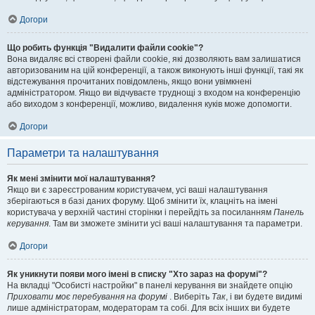
Догори
Що робить функція "Видалити файли cookie"?
Вона видаляє всі створені файли cookie, які дозволяють вам залишатися
авторизованим на цій конференції, а також виконують інші функції, такі як
відстежування прочитаних повідомлень, якщо вони увімкнені
адміністратором. Якщо ви відчуваєте труднощі з входом на конференцію
або виходом з конференції, можливо, видалення куків може допомогти.
Догори
Параметри та налаштування
Як мені змінити мої налаштування?
Якщо ви є зареєстрованим користувачем, усі ваші налаштування
зберігаються в базі даних форуму. Щоб змінити їх, клацніть на імені
користувача у верхній частині сторінки і перейдіть за посиланням
Панель
керування
. Там ви зможете змінити усі ваші налаштування та параметри.
Догори
Як уникнути появи мого імені в списку "Хто зараз на форумі"?
На вкладці "Особисті настройки" в панелі керування ви знайдете опцію
Приховати моє перебування на форумі
. Виберіть
Так
, і ви будете видимі
лише адміністраторам, модераторам та собі. Для всіх інших ви будете