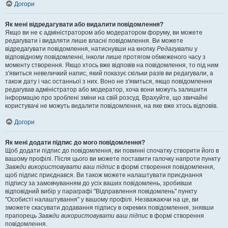
Догори
Як мені відредагувати або видалити повідомлення?
Якщо ви не є адміністратором або модератором форуму, ви можете
редагувати і видаляти лише власні повідомлення. Ви можете
відредагувати повідомлення, натиснувши на кнопку
Редагувати
у
відповідному повідомленні, інколи лише протягом обмеженого часу з
моменту створення. Якщо хтось вже відповів на повідомлення, то під ним
з'явиться невеличкий напис, який показує скільки разів ви редагували, а
також дату і час останньої з них. Воно не з'явиться, якщо повідомлення
редагував адміністратор або модератор, хоча вони можуть залишити
інформацію про зроблені зміни на свій розсуд. Врахуйте, що звичайні
користувачі не можуть видалити повідомлення, на яке вже хтось відповів.
Догори
Як мені додати підпис до мого повідомлення?
Щоб додати підпис до повідомлення, ви повинні спочатку створити його в
вашому профілі. Після цього ви можете поставити галочку напроти пункту
Завжди використовувати ваш підпис
в формі створення повідомлення,
щоб підпис приєднався. Ви також можете налаштувати приєднання
підпису за замовчуванням до усіх ваших повідомлень, зробивши
відповідний вибір у параграфі "Відправлення повідомлень" пункту
"Особисті налаштування" у вашому профілі. Незважаючи на це, ви
зможете скасувати додавання підпису в окремих повідомлення, знявши
прапорець
Завжди використовувати ваш підпис
в формі створення
повідомлення.