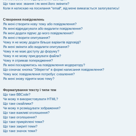
Що таке моє звання і як мені його змінити?
Коли я натискаю на посилання "email", від мене вимагається залогуватись!
Створення повідомлень
Як мені створити нову тему або повідомлення?
Як мені відредагувати або видалити повідомлення?
Як мені додати підпис до мого повідомлення?
Як мені створити опитування?
Чому я не можу додати більше варіантів відповіді?
Як мені змінити або видалити опитування?
Чому я не маю доступу до форуму?
Чому я не можу приєднувати файли?
Чому я отримав попередження?
Як мені поскаржитись на повідомлення модератору?
Що означає кнопка "Зберегти" в формі написання повідомлення?
Чому моє повідомлення потребує схвалення?
Як мені знову підняти мою тему?
Форматування тексту і типи тем
Що таке BBCode?
Чи можу я використовувати HTML?
Що таке смайлики?
Чи можу я розміщувати зображення?
Що таке важливі оголошення?
Що таке оголошення?
Що таке прикріплені теми?
Що таке закриті теми?
Що таке значок теми?