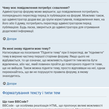
Чому моє повідомлення потребує схвалення?
Адміністратор форуму може вирішити, що повідомлення потребують
попереднього перегляду перед їх публікацією на форумі. Можливо також,
що адміністратор додав вас до групи користувачів, повідомлення яких, на
його або її думку, потребують перегляду адміністратором перед
публікацією. Будь ласка, зверніться до адміністратора для отримання
додаткової інформації.
Догори
Як мені знову підняти мою тему?
Натиснувши на посилання "Підняти тему" при її перегляді, ви "піднімете"
тему в верхню частину першої сторінки форуму. Якщо цього не
відбувається, то це означає, що можливість підняття тим могла бути
відключена, або час, який повинен пройти до повторного підняття теми,
ще не вийшов. Також можна підняти тему, просто відповівши на неї, однак
переконайтесь, що ви не порушуєте правила форуму, в якому
знаходитесь.
Догори
Форматування тексту і типи тем
Що таке BBCode?
BBCode - це особлива реалізація HTML, що пропонує великі можливості