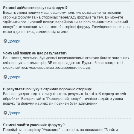
Як мені здійснити пошук на форумі?
Введіть умови пошуку у відповідному полі, яке розміщене на головній
сторінці форуму та на сторінках перегляду форумів та тем. Ви можете
здійснити розширений пошук, перейшовши за посиланням "Розширений
пошук", яке знаходиться на кожній сторінці форуму. Розміщення посилань
може відрізнятись, залежно від стилю.
Догори
Чому мій пошук не дає результатів?
Ваш запит, можливо, був доволі невизначеним і включав багато загальних
слів, пошук за якими в phpBB не провадиться. Будьте більш конкретні і
скористайтесь можливостями розширеного пошуку.
Догори
В результаті пошуку я отримав порожню сторінку!
Ваш пошук дав надто велику кількість результатів, які веб-сервер не зміг
обробити. Використайте "Розширений пошук", точніше задайте умови
пошуку та форуми на яких він повинен бути здійснений.
Догори
Як мені знайти учасників форуму?
Перейдіть на сторінку "Учасники" і натисніть на посилання "Знайти