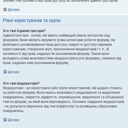
значків тем залежить від прав доступу, встановлених адміністратором.
Догори
Рівні користувачів та групи
Хто такі Адміністратори?
Адміністратори - особи, які мають найвищий рівень контролю над
форумом. Вони можуть керувати усіма аспектами роботи форуму, які
включають розмежування прав доступу, закриття доступу окремим
користувачам, створення груп, призначення модераторів і т. п., В
залежності від прав, наданих їм засновником форуму. Також вони
володіють усіма можливостями модераторів в усіх форумах, залежно від
прав, наданих ним засновником форуму.
Догори
Хто такі модератори?
Модератори - це користувачі (або групи користувачів), які щодня стежать
за роботою форуму. Вони мають можливості редагування та видалення
повідомлень, закриття, відкриття, переміщення, видалення та об'єднання
тем на форумі, за який вони відповідають. Основне завдання модераторів
- не допускати відхилень від тем (оффтопік) та розміщень образливих
повідомлень.
Догори