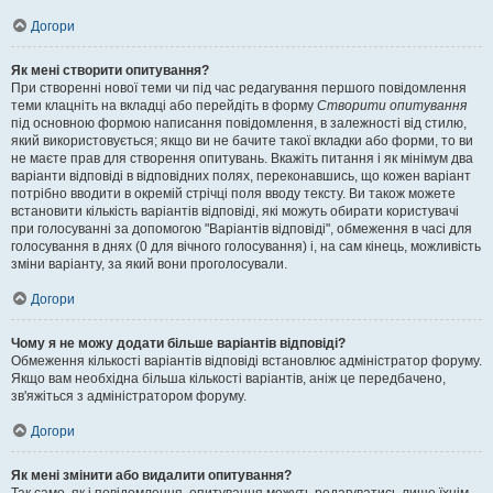
Догори
Як мені створити опитування?
При створенні нової теми чи під час редагування першого повідомлення
теми клацніть на вкладці або перейдіть в форму
Створити опитування
під основною формою написання повідомлення, в залежності від стилю,
який використовується; якщо ви не бачите такої вкладки або форми, то ви
не маєте прав для створення опитувань. Вкажіть питання і як мінімум два
варіанти відповіді в відповідних полях, переконавшись, що кожен варіант
потрібно вводити в окремій стрічці поля вводу тексту. Ви також можете
встановити кількість варіантів відповіді, які можуть обирати користувачі
при голосуванні за допомогою "Варіантів відповіді", обмеження в часі для
голосування в днях (0 для вічного голосування) і, на сам кінець, можливість
зміни варіанту, за який вони проголосували.
Догори
Чому я не можу додати більше варіантів відповіді?
Обмеження кількості варіантів відповіді встановлює адміністратор форуму.
Якщо вам необхідна більша кількості варіантів, аніж це передбачено,
зв'яжіться з адміністратором форуму.
Догори
Як мені змінити або видалити опитування?