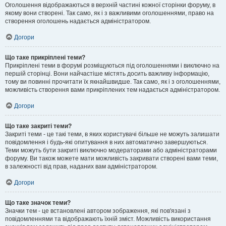
Оголошення відображаються в верхній частині кожної сторінки форуму, в
якому вони створені. Так само, як і з важливими оголошеннями, право на
створення оголошень надається адміністратором.
Догори
Що таке прикріплені теми?
Прикріплені теми в форумі розміщуються під оголошеннями і виключно на
першій сторінці. Вони найчастіше містять досить важливу інформацію,
тому ви повинні прочитати їх якнайшвидше. Так само, як і з оголошеннями,
можливість створення вами прикріплених тем надається адміністратором.
Догори
Що таке закриті теми?
Закриті теми - це такі теми, в яких користувачі більше не можуть залишати
повідомлення і будь-які опитування в них автоматично завершуються.
Теми можуть бути закриті виключно модераторами або адміністраторами
форуму. Ви також можете мати можливість закривати створені вами теми,
в залежності від прав, наданих вам адміністратором.
Догори
Що таке значок теми?
Значки тем - це встановлені автором зображення, які пов'язані з
повідомленнями та відображають їхній зміст. Можливість використання