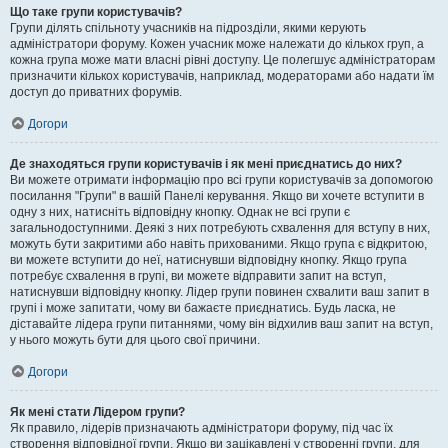
Що таке групи користувачів?
Групи ділять спільноту учасників на підрозділи, якими керують
адміністратори форуму. Кожен учасник може належати до кількох груп, а
кожна група може мати власні рівні доступу. Це полегшує адміністраторам
призначити кількох користувачів, наприклад, модераторами або надати їм
доступ до приватних форумів.
Догори
Де знаходяться групи користувачів і як мені приєднатись до них?
Ви можете отримати інформацію про всі групи користувачів за допомогою
посилання "Групи" в вашій Панелі керування. Якщо ви хочете вступити в
одну з них, натисніть відповідну кнопку. Однак не всі групи є
загальнодоступними. Деякі з них потребують схвалення для вступу в них,
можуть бути закритими або навіть прихованими. Якщо група є відкритою,
ви можете вступити до неї, натиснувши відповідну кнопку. Якщо група
потребує схвалення в групі, ви можете відправити запит на вступ,
натиснувши відповідну кнопку. Лідер групи повинен схвалити ваш запит в
групі і може запитати, чому ви бажаєте приєднатись. Будь ласка, не
діставайте лідера групи питаннями, чому він відхилив ваш запит на вступ,
у нього можуть бути для цього свої причини.
Догори
Як мені стати Лідером групи?
Як правило, лідерів призначають адміністратори форуму, під час їх
створення відповідної групи. Якщо ви зацікавлені у створенні групи, для