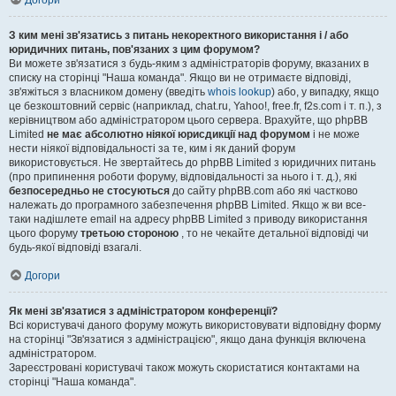
Догори
З ким мені зв'язатись з питань некоректного використання і / або
юридичних питань, пов'язаних з цим форумом?
Ви можете зв'язатися з будь-яким з адміністраторів форуму, вказаних в
списку на сторінці "Наша команда". Якщо ви не отримаєте відповіді,
зв'яжіться з власником домену (введіть
whois lookup
) або, у випадку, якщо
це безкоштовний сервіс (наприклад, chat.ru, Yahoo!, free.fr, f2s.com і т. п.), з
керівництвом або адміністратором цього сервера. Врахуйте, що phpBB
Limited
не має абсолютно ніякої юрисдикції над форумом
і не може
нести ніякої відповідальності за те, ким і як даний форум
використовується. Не звертайтесь до phpBB Limited з юридичних питань
(про припинення роботи форуму, відповідальності за нього і т. д.), які
безпосередньо не стосуються
до сайту phpBB.com або які частково
належать до програмного забезпечення phpBB Limited. Якщо ж ви все-
таки надішлете email на адресу phpBB Limited з приводу використання
цього форуму
третьою стороною
, то не чекайте детальної відповіді чи
будь-якої відповіді взагалі.
Догори
Як мені зв'язатися з адміністратором конференції?
Всі користувачі даного форуму можуть використовувати відповідну форму
на сторінці "Зв'язатися з адміністрацією", якщо дана функція включена
адміністратором.
Зареєстровані користувачі також можуть скористатися контактами на
сторінці "Наша команда".