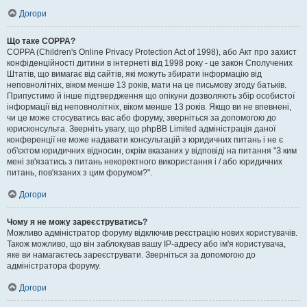
Догори
Що таке COPPA?
COPPA (Children's Online Privacy Protection Act of 1998), або Акт про захист
конфіденційності дитини в інтернеті від 1998 року - це закон Сполучених
Штатів, що вимагає від сайтів, які можуть збирати інформацію від
неповнолітніх, віком менше 13 років, мати на це письмову згоду батьків.
Припустимо й інше підтвердження що опікуни дозволяють збір особистої
інформації від неповнолітніх, віком менше 13 років. Якщо ви не впевнені,
чи це може стосуватись вас або форуму, зверніться за допомогою до
юрисконсульта. Зверніть увагу, що phpBB Limited адміністрація даної
конференції не може надавати консультацій з юридичних питань і не є
об'єктом юридичних відносин, окрім вказаних у відповіді на питання "З ким
мені зв'язатись з питань некоректного використання і / або юридичних
питань, пов'язаних з цим форумом?".
Догори
Чому я не можу зареєструватись?
Можливо адміністратор форуму відключив реєстрацію нових користувачів.
Також можливо, що він заблокував вашу IP-адресу або ім'я користувача,
яке ви намагаєтесь зареєструвати. Зверніться за допомогою до
адміністратора форуму.
Догори