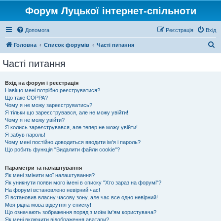
Форум Луцької інтернет-спільноти
Допомога
Реєстрація
Вхід
П
Головна
Список форумів
Часті питання
о
Часті питання
ш
у
Вхід на форум і реєстрація
Навіщо мені потрібно реєструватися?
к
Що таке COPPA?
Чому я не можу зареєструватись?
Я тільки що зареєструвався, але не можу увійти!
Чому я не можу увійти?
Я колись зареєструвався, але тепер не можу увійти!
Я забув пароль!
Чому мені постійно доводиться вводити ім’я і пароль?
Що робить функція "Видалити файли cookie"?
Параметри та налаштування
Як мені змінити мої налаштування?
Як уникнути появи мого імені в списку "Хто зараз на форумі"?
На форумі встановлено невірний час!
Я встановив власну часову зону, але час все одно невірний!
Моя рідна мова відсутня у списку!
Що означають зображення поряд з моїм ім'ям користувача?
Як мені включити відображення аватари?