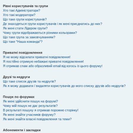
Рівні користувачів та групи
Хто такі Адміністратори?
Хто такі модератори?
Що таке групи користувачів?
Де знаходяться групи користувачів і як мені приєднатись до них?
Як мені стати Лідером групи?
Чому групи відображаються різними кольорами?
Що таке група за замовчуванням?
Що таке "Наша команда"?
Приватні повідомлення
Я не можу відсилати приватні повідомлення!
Я постійно отримую небажані приватні повідомлення!
Я отримав спам або образливий email від когось із цього форуму!
Друзі та недруги
Що таке список друзів та недругів?
Як я можу додавати / видаляти користувачів до мого списку друзів або недругів?
Пошук по форумах
Як мені здійснити пошук на форумі?
Чому мій пошук не дає результатів?
В результаті пошуку я отримав порожню сторінку!
Як мені знайти учасників форуму?
Як мені знайти власні повідомлення та теми?
Абонементи і закладки