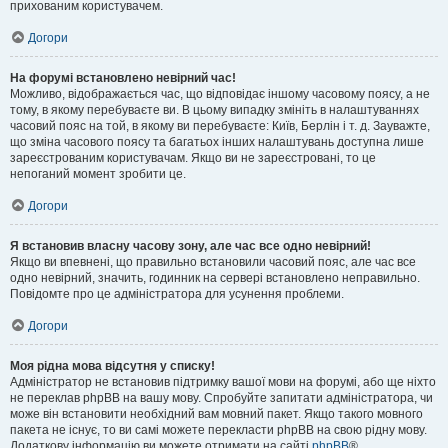
прихованим користувачем.
Догори
На форумі встановлено невірний час!
Можливо, відображається час, що відповідає іншому часовому поясу, а не
тому, в якому перебуваєте ви. В цьому випадку змініть в налаштуваннях
часовий пояс на той, в якому ви перебуваєте: Київ, Берлін і т. д. Зауважте,
що зміна часового поясу та багатьох інших налаштувань доступна лише
зареєстрованим користувачам. Якщо ви не зареєстровані, то це
непоганий момент зробити це.
Догори
Я встановив власну часову зону, але час все одно невірний!
Якщо ви впевнені, що правильно встановили часовий пояс, але час все
одно невірний, значить, годинник на сервері встановлено неправильно.
Повідомте про це адміністратора для усунення проблеми.
Догори
Моя рідна мова відсутня у списку!
Адміністратор не встановив підтримку вашої мови на форумі, або ще ніхто
не переклав phpBB на вашу мову. Спробуйте запитати адміністратора, чи
може він встановити необхідний вам мовний пакет. Якщо такого мовного
пакета не існує, то ви самі можете перекласти phpBB на свою рідну мову.
Додаткову інформацію ви можете отримати на сайті
phpBB
®.