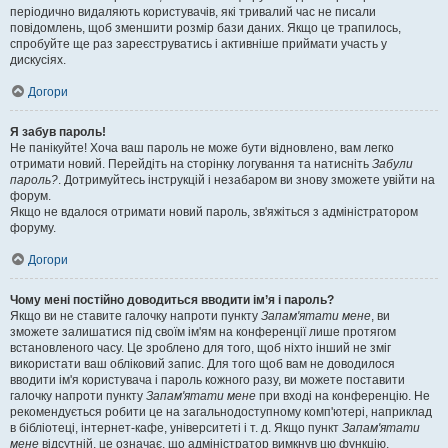
періодично видаляють користувачів, які тривалий час не писали
повідомлень, щоб зменшити розмір бази даних. Якщо це трапилось,
спробуйте ще раз зареєструватись і активніше приймати участь у
дискусіях.
Догори
Я забув пароль!
Не панікуйте! Хоча ваш пароль не може бути відновлено, вам легко
отримати новий. Перейдіть на сторінку логування та натисніть
Забули
пароль?
. Дотримуйтесь інструкцій і незабаром ви знову зможете увійти на
форум.
Якщо не вдалося отримати новий пароль, зв'яжіться з адміністратором
форуму.
Догори
Чому мені постійно доводиться вводити ім’я і пароль?
Якщо ви не ставите галочку напроти пункту
Запам'ятати мене
, ви
зможете залишатися під своїм ім'ям на конференції лише протягом
встановленого часу. Це зроблено для того, щоб ніхто інший не зміг
використати ваш обліковий запис. Для того щоб вам не доводилося
вводити ім'я користувача і пароль кожного разу, ви можете поставити
галочку напроти пункту
Запам'ятати мене
при вході на конференцію. Не
рекомендується робити це на загальнодоступному комп'ютері, наприклад
в бібліотеці, інтернет-кафе, університеті і т. д. Якщо пункт
Запам'ятати
мене
відсутній, це означає, що адміністратор вимкнув цю функцію.