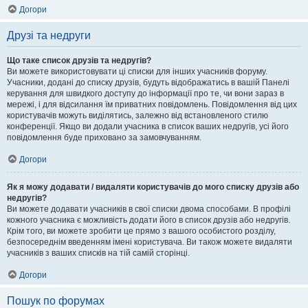
Догори
Друзі та недруги
Що таке список друзів та недругів?
Ви можете використовувати ці списки для інших учасників форуму.
Учасники, додані до списку друзів, будуть відображатись в вашій Панелі
керування для швидкого доступу до інформації про те, чи вони зараз в
мережі, і для відсилання їм приватних повідомлень. Повідомлення від цих
користувачів можуть виділятись, залежно від встановленого стилю
конференції. Якщо ви додали учасника в список ваших недругів, усі його
повідомлення буде приховано за замовчуванням.
Догори
Як я можу додавати / видаляти користувачів до мого списку друзів або
недругів?
Ви можете додавати учасників в свої списки двома способами. В профілі
кожного учасника є можливість додати його в список друзів або недругів.
Крім того, ви можете зробити це прямо з вашого особистого розділу,
безпосереднім введенням імені користувача. Ви також можете видаляти
учасників з ваших списків на тій самій сторінці.
Догори
Пошук по форумах