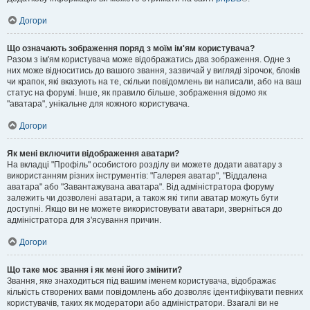
Догори
Що означають зображення поряд з моїм ім'ям користувача?
Разом з ім'ям користувача може відображатись два зображення. Одне з
них може відноситись до вашого звання, зазвичай у вигляді зірочок, блоків
чи крапок, які вказують на те, скільки повідомлень ви написали, або на ваш
статус на форумі. Інше, як правило більше, зображення відомо як
"аватара", унікальне для кожного користувача.
Догори
Як мені включити відображення аватари?
На вкладці "Профіль" особистого розділу ви можете додати аватару з
використанням різних інструментів: "Галерея аватар", "Віддалена
аватара" або "Завантажувана аватара". Від адміністратора форуму
залежить чи дозволені аватари, а також які типи аватар можуть бути
доступні. Якщо ви не можете використовувати аватари, зверніться до
адміністратора для з'ясування причин.
Догори
Що таке моє звання і як мені його змінити?
Звання, яке знаходиться під вашим іменем користувача, відображає
кількість створених вами повідомлень або дозволяє ідентифікувати певних
користувачів, таких як модератори або адміністратори. Взагалі ви не