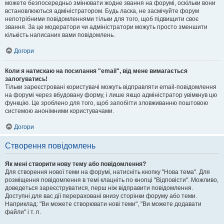
можете безпосередньо змінювати жодне звання на форумі, оскільки вони
встановлюються адміністратором. Будь ласка, не засмічуйте форум
непотрібними повідомленнями тільки для того, щоб підвищити своє
звання. За це модератори чи адміністратори можуть просто зменшити
кількість написаних вами повідомлень.
Догори
Коли я натискаю на посилання "email", від мене вимагається
залогуватись!
Тільки зареєстровані користувачі можуть відправляти email-повідомлення
на форумі через вбудовану форму, і лише якщо адміністратор увімкнув цю
функцію. Це зроблено для того, щоб запобігти зловживанню поштовою
системою анонімними користувачами.
Догори
Створення повідомлень
Як мені створити нову тему або повідомлення?
Для створення нової теми на форумі, натисніть кнопку "Нова тема". Для
розміщення повідомлення в темі клацніть по кнопці "Відповісти". Можливо,
доведеться зареєструватися, перш ніж відправити повідомлення.
Доступні для вас дії перераховані внизу сторінки форуму або теми.
Наприклад: "Ви можете створювати нові теми", "Ви можете додавати
файли" і т. п.