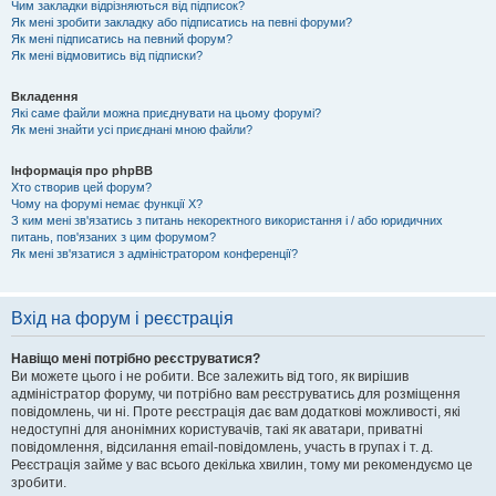
Чим закладки відрізняються від підписок?
Як мені зробити закладку або підписатись на певні форуми?
Як мені підписатись на певний форум?
Як мені відмовитись від підписки?
Вкладення
Які саме файли можна приєднувати на цьому форумі?
Як мені знайти усі приєднані мною файли?
Інформація про phpBB
Хто створив цей форум?
Чому на форумі немає функції X?
З ким мені зв'язатись з питань некоректного використання і / або юридичних
питань, пов'язаних з цим форумом?
Як мені зв'язатися з адміністратором конференції?
Вхід на форум і реєстрація
Навіщо мені потрібно реєструватися?
Ви можете цього і не робити. Все залежить від того, як вирішив
адміністратор форуму, чи потрібно вам реєструватись для розміщення
повідомлень, чи ні. Проте реєстрація дає вам додаткові можливості, які
недоступні для анонімних користувачів, такі як аватари, приватні
повідомлення, відсилання email-повідомлень, участь в групах і т. д.
Реєстрація займе у вас всього декілька хвилин, тому ми рекомендуємо це
зробити.