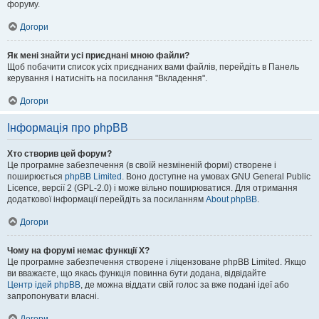
форуму.
Догори
Як мені знайти усі приєднані мною файли?
Щоб побачити список усіх приєднаних вами файлів, перейдіть в Панель
керування і натисніть на посилання "Вкладення".
Догори
Інформація про phpBB
Хто створив цей форум?
Це програмне забезпечення (в своїй незміненій формі) створене і
поширюється
phpBB Limited
. Воно доступне на умовах GNU General Public
Licence, версії 2 (GPL-2.0) і може вільно поширюватися. Для отримання
додаткової інформації перейдіть за посиланням
About phpBB
.
Догори
Чому на форумі немає функції X?
Це програмне забезпечення створене і ліцензоване phpBB Limited. Якщо
ви вважаєте, що якась функція повинна бути додана, відвідайте
Центр ідей phpBB
, де можна віддати свій голос за вже подані ідеї або
запропонувати власні.