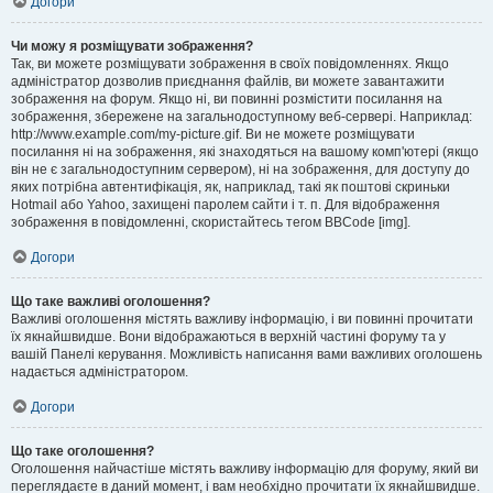
Догори
Чи можу я розміщувати зображення?
Так, ви можете розміщувати зображення в своїх повідомленнях. Якщо
адміністратор дозволив приєднання файлів, ви можете завантажити
зображення на форум. Якщо ні, ви повинні розмістити посилання на
зображення, збережене на загальнодоступному веб-сервері. Наприклад:
http://www.example.com/my-picture.gif. Ви не можете розміщувати
посилання ні на зображення, які знаходяться на вашому комп'ютері (якщо
він не є загальнодоступним сервером), ні на зображення, для доступу до
яких потрібна автентифікація, як, наприклад, такі як поштові скриньки
Hotmail або Yahoo, захищені паролем сайти і т. п. Для відображення
зображення в повідомленні, скористайтесь тегом BBCode [img].
Догори
Що таке важливі оголошення?
Важливі оголошення містять важливу інформацію, і ви повинні прочитати
їх якнайшвидше. Вони відображаються в верхній частині форуму та у
вашій Панелі керування. Можливість написання вами важливих оголошень
надається адміністратором.
Догори
Що таке оголошення?
Оголошення найчастіше містять важливу інформацію для форуму, який ви
переглядаєте в даний момент, і вам необхідно прочитати їх якнайшвидше.