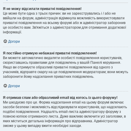
Я не можу відсилати приватні повідомлення!
Це може бути одна з трьох причин: ви не зареєструвались і / або не
ввійшли на форум, адміністрація відімкнула можливість використовувати
приватні повідомлення на всьому форумі або ж адміністратор заборонив
це особисто вам. Зв'яжіться з адміністратором для отримання додаткової
інформації.
Догори
Я постійно отримую небажані приватні повідомлення!
Ви можете автоматично видаляти особисті повідомлення користувачів,
скориставшись правилами для повідомлень у вашій Панелі керування.
Якщо ви отримуєте образливі приватні повідомлення від одного з
учасників, відправте скаргу на це повідомлення модераторам; вони можуть
заборонити йому надсилання приватних повідомлень.
Догори
Я отримав спам або образливий email від когось із цього форуму!
Ми шкодуємо про це. Форма надсилання email на цьому форумі включає
засоби безпеки і можливість відслідковувати користувачів, що надсилають
подібні повідомлення. Надішліть email-листа адміністратору форуму з
повною копією отриманого листа. Дуже важливо включити усі заголовки, в
яких міститься детальна інформація про відправника. Адміністратор
зможе у цьому випадку вжити необхідні заходи.