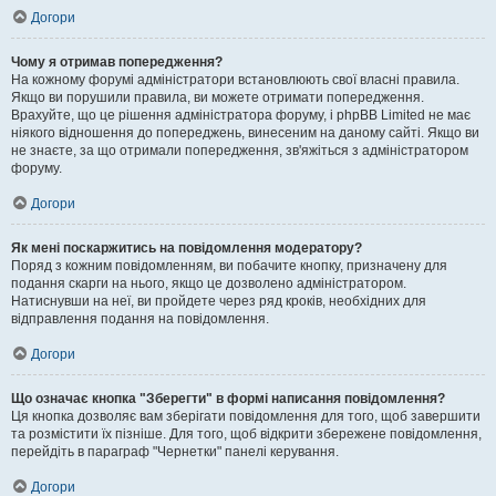
Догори
Чому я отримав попередження?
На кожному форумі адміністратори встановлюють свої власні правила.
Якщо ви порушили правила, ви можете отримати попередження.
Врахуйте, що це рішення адміністратора форуму, і phpBB Limited не має
ніякого відношення до попереджень, винесеним на даному сайті. Якщо ви
не знаєте, за що отримали попередження, зв'яжіться з адміністратором
форуму.
Догори
Як мені поскаржитись на повідомлення модератору?
Поряд з кожним повідомленням, ви побачите кнопку, призначену для
подання скарги на нього, якщо це дозволено адміністратором.
Натиснувши на неї, ви пройдете через ряд кроків, необхідних для
відправлення подання на повідомлення.
Догори
Що означає кнопка "Зберегти" в формі написання повідомлення?
Ця кнопка дозволяє вам зберігати повідомлення для того, щоб завершити
та розмістити їх пізніше. Для того, щоб відкрити збережене повідомлення,
перейдіть в параграф "Чернетки" панелі керування.
Догори