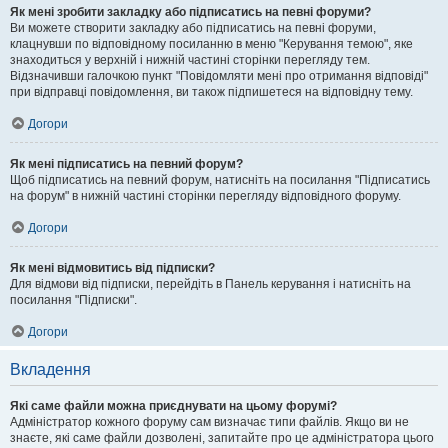
Як мені зробити закладку або підписатись на певні форуми?
Ви можете створити закладку або підписатись на певні форуми,
клацнувши по відповідному посиланню в меню "Керування темою", яке
знаходиться у верхній і нижній частині сторінки перегляду тем.
Відзначивши галочкою пункт "Повідомляти мені про отримання відповіді"
при відправці повідомлення, ви також підпишетеся на відповідну тему.
Догори
Як мені підписатись на певний форум?
Щоб підписатись на певний форум, натисніть на посилання "Підписатись
на форум" в нижній частині сторінки перегляду відповідного форуму.
Догори
Як мені відмовитись від підписки?
Для відмови від підписки, перейдіть в Панель керування і натисніть на
посилання "Підписки".
Догори
Вкладення
Які саме файли можна приєднувати на цьому форумі?
Адміністратор кожного форуму сам визначає типи файлів. Якщо ви не
знаєте, які саме файли дозволені, запитайте про це адміністратора цього