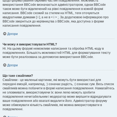
щодо форматування окремих частин повідомлення. Можливість
використання BBCode визначається адміністратором, однак BBCode
також може бути відключений на рівні повідомлення в кожній формі
написання. BBCode схожий за стилем на HTML, теги оточуються
квадратними дужками [ і ], а не в < і > ;. За додатковою інформацією про
BBCode зверніться до керівництва з BBCode, яка доступна з форми
написання повідомлення.
Догори
Чи можу я використовувати HTML?
Ні. На цьому форумі неможливе написання та обробка HTML-коду в
повідомленнях. Більшість можливостей HTML для форматування тексту
може бути реалізована за допомогою використання BBCode.
Догори
Що таке смайлики?
Смайлики - це маленькі картинки, які можуть бути використані для
передачі емоцій, наприклад, :) означає радість, :( означає сум. Весь список
смайликів можна побачити в формі написання повідомлення. Намагайтесь
не зловживати, використовуючи їх: вони легко можуть зробити
повідомлення нечитабельним і модератор може вирішити відредагувати
ваше повідомлення або взагалі видалити його. Адміністратор форуму
може обмежувати кількість смайликів, які можна використовувати в
повідомленні.