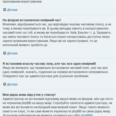
прихованим користувачем.
Догори
На форумі встановлено невірний час!
Можливо, відображається час, що відповідає іншому часовому поясу, а не
тому, в якому перебуваєте ви. В цьому випадку змініть в налаштуваннях
часовий пояс на той, в якому ви перебуваєте: Київ, Берлін і т. д. Зауважте,
що зміна часового поясу та багатьох інших налаштувань доступна лише
зареєстрованим користувачам. Якщо ви не зареєстровані, то це
непоганий момент зробити це.
Догори
Я встановив власну часову зону, але час все одно невірний!
Якщо ви впевнені, що правильно встановили часовий пояс, але час все
одно невірний, значить, годинник на сервері встановлено неправильно.
Повідомте про це адміністратора для усунення проблеми.
Догори
Моя рідна мова відсутня у списку!
Адміністратор не встановив підтримку вашої мови на форумі, або ще ніхто
не переклав phpBB на вашу мову. Спробуйте запитати адміністратора, чи
може він встановити необхідний вам мовний пакет. Якщо такого мовного
пакета не існує, то ви самі можете перекласти phpBB на свою рідну мову.
Додаткову інформацію ви можете отримати на сайті
phpBB
®.