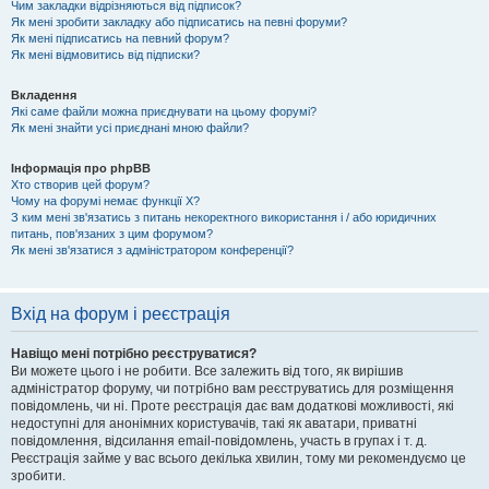
Чим закладки відрізняються від підписок?
Як мені зробити закладку або підписатись на певні форуми?
Як мені підписатись на певний форум?
Як мені відмовитись від підписки?
Вкладення
Які саме файли можна приєднувати на цьому форумі?
Як мені знайти усі приєднані мною файли?
Інформація про phpBB
Хто створив цей форум?
Чому на форумі немає функції X?
З ким мені зв'язатись з питань некоректного використання і / або юридичних
питань, пов'язаних з цим форумом?
Як мені зв'язатися з адміністратором конференції?
Вхід на форум і реєстрація
Навіщо мені потрібно реєструватися?
Ви можете цього і не робити. Все залежить від того, як вирішив
адміністратор форуму, чи потрібно вам реєструватись для розміщення
повідомлень, чи ні. Проте реєстрація дає вам додаткові можливості, які
недоступні для анонімних користувачів, такі як аватари, приватні
повідомлення, відсилання email-повідомлень, участь в групах і т. д.
Реєстрація займе у вас всього декілька хвилин, тому ми рекомендуємо це
зробити.