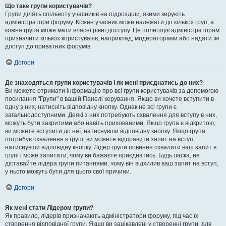
Що таке групи користувачів?
Групи ділять спільноту учасників на підрозділи, якими керують
адміністратори форуму. Кожен учасник може належати до кількох груп, а
кожна група може мати власні рівні доступу. Це полегшує адміністраторам
призначити кількох користувачів, наприклад, модераторами або надати їм
доступ до приватних форумів.
Догори
Де знаходяться групи користувачів і як мені приєднатись до них?
Ви можете отримати інформацію про всі групи користувачів за допомогою
посилання "Групи" в вашій Панелі керування. Якщо ви хочете вступити в
одну з них, натисніть відповідну кнопку. Однак не всі групи є
загальнодоступними. Деякі з них потребують схвалення для вступу в них,
можуть бути закритими або навіть прихованими. Якщо група є відкритою,
ви можете вступити до неї, натиснувши відповідну кнопку. Якщо група
потребує схвалення в групі, ви можете відправити запит на вступ,
натиснувши відповідну кнопку. Лідер групи повинен схвалити ваш запит в
групі і може запитати, чому ви бажаєте приєднатись. Будь ласка, не
діставайте лідера групи питаннями, чому він відхилив ваш запит на вступ,
у нього можуть бути для цього свої причини.
Догори
Як мені стати Лідером групи?
Як правило, лідерів призначають адміністратори форуму, під час їх
створення відповідної групи. Якщо ви зацікавлені у створенні групи, для