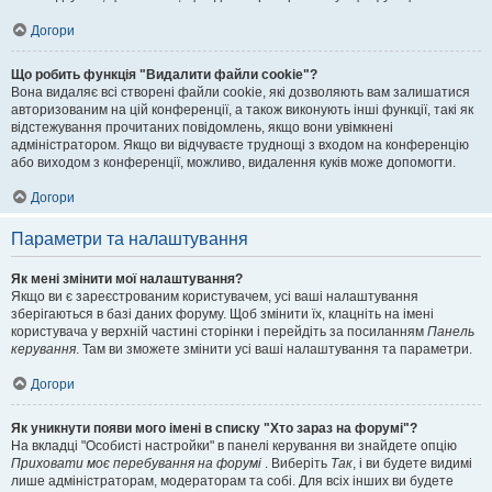
Догори
Що робить функція "Видалити файли cookie"?
Вона видаляє всі створені файли cookie, які дозволяють вам залишатися
авторизованим на цій конференції, а також виконують інші функції, такі як
відстежування прочитаних повідомлень, якщо вони увімкнені
адміністратором. Якщо ви відчуваєте труднощі з входом на конференцію
або виходом з конференції, можливо, видалення куків може допомогти.
Догори
Параметри та налаштування
Як мені змінити мої налаштування?
Якщо ви є зареєстрованим користувачем, усі ваші налаштування
зберігаються в базі даних форуму. Щоб змінити їх, клацніть на імені
користувача у верхній частині сторінки і перейдіть за посиланням
Панель
керування
. Там ви зможете змінити усі ваші налаштування та параметри.
Догори
Як уникнути появи мого імені в списку "Хто зараз на форумі"?
На вкладці "Особисті настройки" в панелі керування ви знайдете опцію
Приховати моє перебування на форумі
. Виберіть
Так
, і ви будете видимі
лише адміністраторам, модераторам та собі. Для всіх інших ви будете