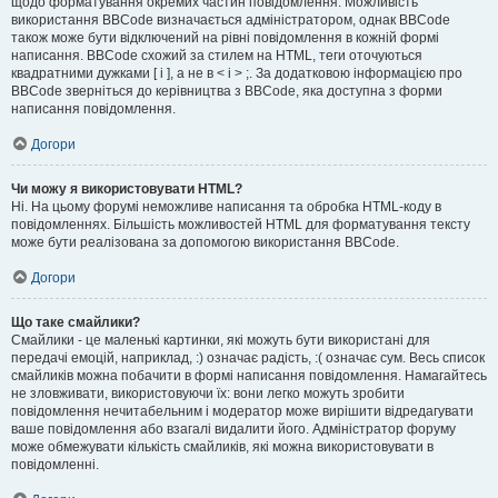
щодо форматування окремих частин повідомлення. Можливість
використання BBCode визначається адміністратором, однак BBCode
також може бути відключений на рівні повідомлення в кожній формі
написання. BBCode схожий за стилем на HTML, теги оточуються
квадратними дужками [ і ], а не в < і > ;. За додатковою інформацією про
BBCode зверніться до керівництва з BBCode, яка доступна з форми
написання повідомлення.
Догори
Чи можу я використовувати HTML?
Ні. На цьому форумі неможливе написання та обробка HTML-коду в
повідомленнях. Більшість можливостей HTML для форматування тексту
може бути реалізована за допомогою використання BBCode.
Догори
Що таке смайлики?
Смайлики - це маленькі картинки, які можуть бути використані для
передачі емоцій, наприклад, :) означає радість, :( означає сум. Весь список
смайликів можна побачити в формі написання повідомлення. Намагайтесь
не зловживати, використовуючи їх: вони легко можуть зробити
повідомлення нечитабельним і модератор може вирішити відредагувати
ваше повідомлення або взагалі видалити його. Адміністратор форуму
може обмежувати кількість смайликів, які можна використовувати в
повідомленні.