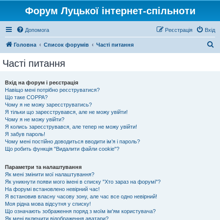
Форум Луцької інтернет-спільноти
Допомога
Реєстрація
Вхід
П
Головна
Список форумів
Часті питання
о
Часті питання
ш
у
Вхід на форум і реєстрація
Навіщо мені потрібно реєструватися?
к
Що таке COPPA?
Чому я не можу зареєструватись?
Я тільки що зареєструвався, але не можу увійти!
Чому я не можу увійти?
Я колись зареєструвався, але тепер не можу увійти!
Я забув пароль!
Чому мені постійно доводиться вводити ім’я і пароль?
Що робить функція "Видалити файли cookie"?
Параметри та налаштування
Як мені змінити мої налаштування?
Як уникнути появи мого імені в списку "Хто зараз на форумі"?
На форумі встановлено невірний час!
Я встановив власну часову зону, але час все одно невірний!
Моя рідна мова відсутня у списку!
Що означають зображення поряд з моїм ім'ям користувача?
Як мені включити відображення аватари?