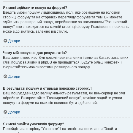
Як мені здійснити пошук на форумі?
Введіть умови пошуку у відповідному полі, яке розміщене на головній
сторінці форуму та на сторінках перегляду форумів та тем. Ви можете
здійснити розширений пошук, перейшовши за посиланням "Розширений
пошук", яке знаходиться на кожній сторінці форуму. Розміщення посилань
може відрізнятись, залежно від стилю.
Догори
Чому мій пошук не дає результатів?
Ваш запит, можливо, був доволі невизначеним і включав багато загальних
слів, пошук за якими в phpBB не провадиться. Будьте більш конкретні і
скористайтесь можливостями розширеного пошуку.
Догори
В результаті пошуку я отримав порожню сторінку!
Ваш пошук дав надто велику кількість результатів, які веб-сервер не зміг
обробити. Використайте "Розширений пошук", точніше задайте умови
пошуку та форуми на яких він повинен бути здійснений.
Догори
Як мені знайти учасників форуму?
Перейдіть на сторінку "Учасники" і натисніть на посилання "Знайти