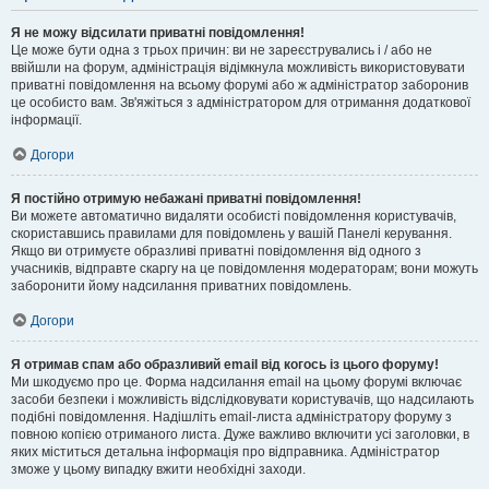
Я не можу відсилати приватні повідомлення!
Це може бути одна з трьох причин: ви не зареєструвались і / або не
ввійшли на форум, адміністрація відімкнула можливість використовувати
приватні повідомлення на всьому форумі або ж адміністратор заборонив
це особисто вам. Зв'яжіться з адміністратором для отримання додаткової
інформації.
Догори
Я постійно отримую небажані приватні повідомлення!
Ви можете автоматично видаляти особисті повідомлення користувачів,
скориставшись правилами для повідомлень у вашій Панелі керування.
Якщо ви отримуєте образливі приватні повідомлення від одного з
учасників, відправте скаргу на це повідомлення модераторам; вони можуть
заборонити йому надсилання приватних повідомлень.
Догори
Я отримав спам або образливий email від когось із цього форуму!
Ми шкодуємо про це. Форма надсилання email на цьому форумі включає
засоби безпеки і можливість відслідковувати користувачів, що надсилають
подібні повідомлення. Надішліть email-листа адміністратору форуму з
повною копією отриманого листа. Дуже важливо включити усі заголовки, в
яких міститься детальна інформація про відправника. Адміністратор
зможе у цьому випадку вжити необхідні заходи.