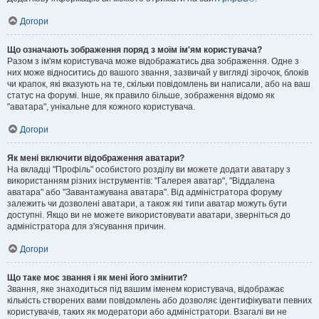
Догори
Що означають зображення поряд з моїм ім'ям користувача?
Разом з ім'ям користувача може відображатись два зображення. Одне з
них може відноситись до вашого звання, зазвичай у вигляді зірочок, блоків
чи крапок, які вказують на те, скільки повідомлень ви написали, або на ваш
статус на форумі. Інше, як правило більше, зображення відомо як
"аватара", унікальне для кожного користувача.
Догори
Як мені включити відображення аватари?
На вкладці "Профіль" особистого розділу ви можете додати аватару з
використанням різних інструментів: "Галерея аватар", "Віддалена
аватара" або "Завантажувана аватара". Від адміністратора форуму
залежить чи дозволені аватари, а також які типи аватар можуть бути
доступні. Якщо ви не можете використовувати аватари, зверніться до
адміністратора для з'ясування причин.
Догори
Що таке моє звання і як мені його змінити?
Звання, яке знаходиться під вашим іменем користувача, відображає
кількість створених вами повідомлень або дозволяє ідентифікувати певних
користувачів, таких як модератори або адміністратори. Взагалі ви не