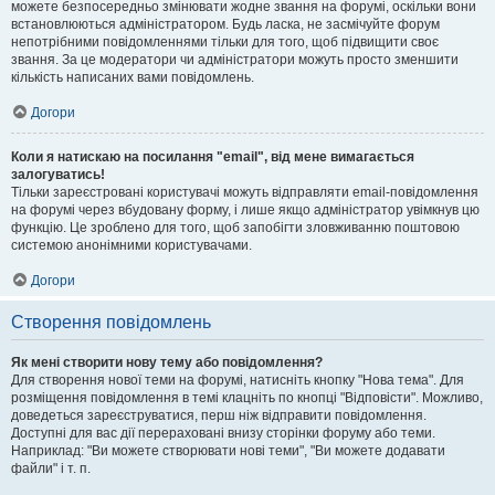
можете безпосередньо змінювати жодне звання на форумі, оскільки вони
встановлюються адміністратором. Будь ласка, не засмічуйте форум
непотрібними повідомленнями тільки для того, щоб підвищити своє
звання. За це модератори чи адміністратори можуть просто зменшити
кількість написаних вами повідомлень.
Догори
Коли я натискаю на посилання "email", від мене вимагається
залогуватись!
Тільки зареєстровані користувачі можуть відправляти email-повідомлення
на форумі через вбудовану форму, і лише якщо адміністратор увімкнув цю
функцію. Це зроблено для того, щоб запобігти зловживанню поштовою
системою анонімними користувачами.
Догори
Створення повідомлень
Як мені створити нову тему або повідомлення?
Для створення нової теми на форумі, натисніть кнопку "Нова тема". Для
розміщення повідомлення в темі клацніть по кнопці "Відповісти". Можливо,
доведеться зареєструватися, перш ніж відправити повідомлення.
Доступні для вас дії перераховані внизу сторінки форуму або теми.
Наприклад: "Ви можете створювати нові теми", "Ви можете додавати
файли" і т. п.