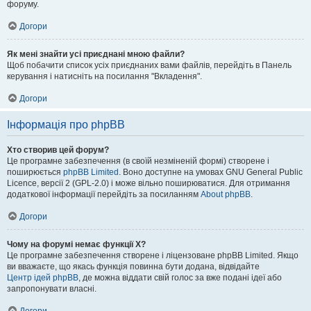
форуму.
Догори
Як мені знайти усі приєднані мною файли?
Щоб побачити список усіх приєднаних вами файлів, перейдіть в Панель
керування і натисніть на посилання "Вкладення".
Догори
Інформація про phpBB
Хто створив цей форум?
Це програмне забезпечення (в своїй незміненій формі) створене і
поширюється
phpBB Limited
. Воно доступне на умовах GNU General Public
Licence, версії 2 (GPL-2.0) і може вільно поширюватися. Для отримання
додаткової інформації перейдіть за посиланням
About phpBB
.
Догори
Чому на форумі немає функції X?
Це програмне забезпечення створене і ліцензоване phpBB Limited. Якщо
ви вважаєте, що якась функція повинна бути додана, відвідайте
Центр ідей phpBB
, де можна віддати свій голос за вже подані ідеї або
запропонувати власні.