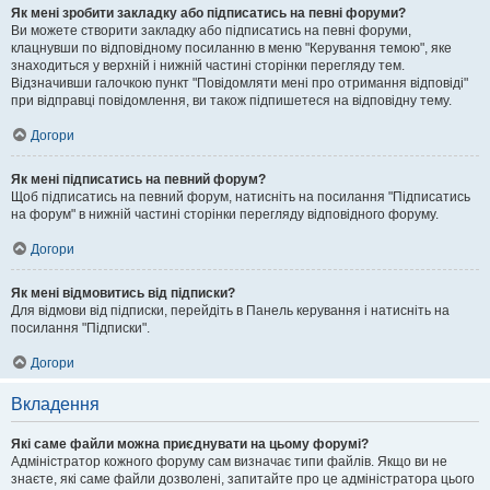
Як мені зробити закладку або підписатись на певні форуми?
Ви можете створити закладку або підписатись на певні форуми,
клацнувши по відповідному посиланню в меню "Керування темою", яке
знаходиться у верхній і нижній частині сторінки перегляду тем.
Відзначивши галочкою пункт "Повідомляти мені про отримання відповіді"
при відправці повідомлення, ви також підпишетеся на відповідну тему.
Догори
Як мені підписатись на певний форум?
Щоб підписатись на певний форум, натисніть на посилання "Підписатись
на форум" в нижній частині сторінки перегляду відповідного форуму.
Догори
Як мені відмовитись від підписки?
Для відмови від підписки, перейдіть в Панель керування і натисніть на
посилання "Підписки".
Догори
Вкладення
Які саме файли можна приєднувати на цьому форумі?
Адміністратор кожного форуму сам визначає типи файлів. Якщо ви не
знаєте, які саме файли дозволені, запитайте про це адміністратора цього