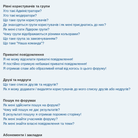
Рівні користувачів та групи
Хто такі Адміністратори?
Хто такі модератори?
Що таке групи користувачів?
Де знаходяться групи користувачів і як мені приєднатись до них?
Як мені стати Лідером групи?
Чому групи відображаються різними кольорами?
Що таке група за замовчуванням?
Що таке "Наша команда"?
Приватні повідомлення
Я не можу відсилати приватні повідомлення!
Я постійно отримую небажані приватні повідомлення!
Я отримав спам або образливий email від когось із цього форуму!
Друзі та недруги
Що таке список друзів та недругів?
Як я можу додавати / видаляти користувачів до мого списку друзів або недругів?
Пошук по форумах
Як мені здійснити пошук на форумі?
Чому мій пошук не дає результатів?
В результаті пошуку я отримав порожню сторінку!
Як мені знайти учасників форуму?
Як мені знайти власні повідомлення та теми?
Абонементи і закладки