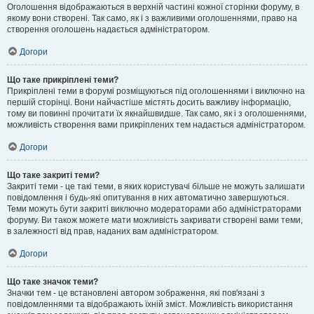
Оголошення відображаються в верхній частині кожної сторінки форуму, в
якому вони створені. Так само, як і з важливими оголошеннями, право на
створення оголошень надається адміністратором.
Догори
Що таке прикріплені теми?
Прикріплені теми в форумі розміщуються під оголошеннями і виключно на
першій сторінці. Вони найчастіше містять досить важливу інформацію,
тому ви повинні прочитати їх якнайшвидше. Так само, як і з оголошеннями,
можливість створення вами прикріплених тем надається адміністратором.
Догори
Що таке закриті теми?
Закриті теми - це такі теми, в яких користувачі більше не можуть залишати
повідомлення і будь-які опитування в них автоматично завершуються.
Теми можуть бути закриті виключно модераторами або адміністраторами
форуму. Ви також можете мати можливість закривати створені вами теми,
в залежності від прав, наданих вам адміністратором.
Догори
Що таке значок теми?
Значки тем - це встановлені автором зображення, які пов'язані з
повідомленнями та відображають їхній зміст. Можливість використання