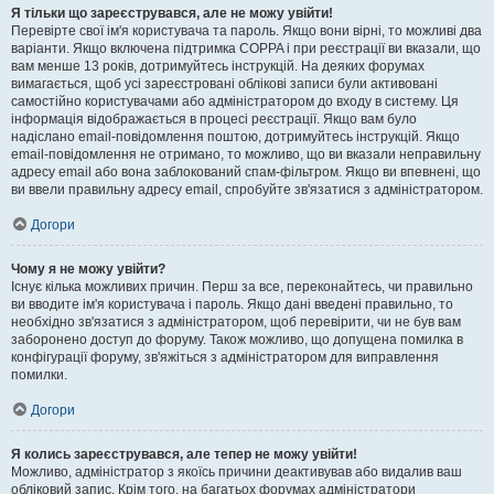
Я тільки що зареєструвався, але не можу увійти!
Перевірте свої ім'я користувача та пароль. Якщо вони вірні, то можливі два
варіанти. Якщо включена підтримка COPPA і при реєстрації ви вказали, що
вам менше 13 років, дотримуйтесь інструкцій. На деяких форумах
вимагається, щоб усі зареєстровані облікові записи були активовані
самостійно користувачами або адміністратором до входу в систему. Ця
інформація відображається в процесі реєстрації. Якщо вам було
надіслано email-повідомлення поштою, дотримуйтесь інструкцій. Якщо
email-повідомлення не отримано, то можливо, що ви вказали неправильну
адресу email або вона заблокований спам-фільтром. Якщо ви впевнені, що
ви ввели правильну адресу email, спробуйте зв'язатися з адміністратором.
Догори
Чому я не можу увійти?
Існує кілька можливих причин. Перш за все, переконайтесь, чи правильно
ви вводите ім'я користувача і пароль. Якщо дані введені правильно, то
необхідно зв'язатися з адміністратором, щоб перевірити, чи не був вам
заборонено доступ до форуму. Також можливо, що допущена помилка в
конфігурації форуму, зв'яжіться з адміністратором для виправлення
помилки.
Догори
Я колись зареєструвався, але тепер не можу увійти!
Можливо, адміністратор з якоїсь причини деактивував або видалив ваш
обліковий запис. Крім того, на багатьох форумах адміністратори