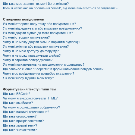
Що таке моє звання і як мені його змінити?
Коли я натискаю на посилання "email", від мене вимагається залогуватись!
Створення повідомлень
Як мені створити нову тему або повідомлення?
Як мені відредагувати або видалити повідомлення?
Як мені додати підпис до мого повідомлення?
Як мені створити опитування?
Чому я не можу додати більше варіантів відповіді?
Як мені змінити або видалити опитування?
Чому я не маю доступу до форуму?
Чому я не можу приєднувати файли?
Чому я отримав попередження?
Як мені поскаржитись на повідомлення модератору?
Що означає кнопка "Зберегти" в формі написання повідомлення?
Чому моє повідомлення потребує схвалення?
Як мені знову підняти мою тему?
Форматування тексту і типи тем
Що таке BBCode?
Чи можу я використовувати HTML?
Що таке смайлики?
Чи можу я розміщувати зображення?
Що таке важливі оголошення?
Що таке оголошення?
Що таке прикріплені теми?
Що таке закриті теми?
Що таке значок теми?