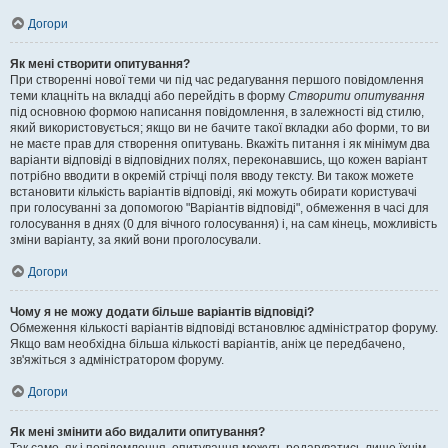
Догори
Як мені створити опитування?
При створенні нової теми чи під час редагування першого повідомлення
теми клацніть на вкладці або перейдіть в форму
Створити опитування
під основною формою написання повідомлення, в залежності від стилю,
який використовується; якщо ви не бачите такої вкладки або форми, то ви
не маєте прав для створення опитувань. Вкажіть питання і як мінімум два
варіанти відповіді в відповідних полях, переконавшись, що кожен варіант
потрібно вводити в окремій стрічці поля вводу тексту. Ви також можете
встановити кількість варіантів відповіді, які можуть обирати користувачі
при голосуванні за допомогою "Варіантів відповіді", обмеження в часі для
голосування в днях (0 для вічного голосування) і, на сам кінець, можливість
зміни варіанту, за який вони проголосували.
Догори
Чому я не можу додати більше варіантів відповіді?
Обмеження кількості варіантів відповіді встановлює адміністратор форуму.
Якщо вам необхідна більша кількості варіантів, аніж це передбачено,
зв'яжіться з адміністратором форуму.
Догори
Як мені змінити або видалити опитування?