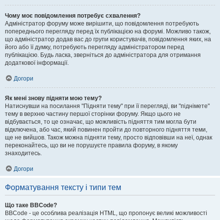
Чому моє повідомлення потребує схвалення?
Адміністратор форуму може вирішити, що повідомлення потребують
попереднього перегляду перед їх публікацією на форумі. Можливо також,
що адміністратор додав вас до групи користувачів, повідомлення яких, на
його або її думку, потребують перегляду адміністратором перед
публікацією. Будь ласка, зверніться до адміністратора для отримання
додаткової інформації.
Догори
Як мені знову підняти мою тему?
Натиснувши на посилання "Підняти тему" при її перегляді, ви "піднімете"
тему в верхню частину першої сторінки форуму. Якщо цього не
відбувається, то це означає, що можливість підняття тим могла бути
відключена, або час, який повинен пройти до повторного підняття теми,
ще не вийшов. Також можна підняти тему, просто відповівши на неї, однак
переконайтесь, що ви не порушуєте правила форуму, в якому
знаходитесь.
Догори
Форматування тексту і типи тем
Що таке BBCode?
BBCode - це особлива реалізація HTML, що пропонує великі можливості