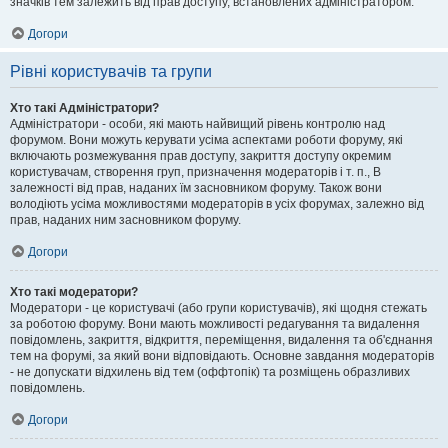
значків тем залежить від прав доступу, встановлених адміністратором.
Догори
Рівні користувачів та групи
Хто такі Адміністратори?
Адміністратори - особи, які мають найвищий рівень контролю над
форумом. Вони можуть керувати усіма аспектами роботи форуму, які
включають розмежування прав доступу, закриття доступу окремим
користувачам, створення груп, призначення модераторів і т. п., В
залежності від прав, наданих їм засновником форуму. Також вони
володіють усіма можливостями модераторів в усіх форумах, залежно від
прав, наданих ним засновником форуму.
Догори
Хто такі модератори?
Модератори - це користувачі (або групи користувачів), які щодня стежать
за роботою форуму. Вони мають можливості редагування та видалення
повідомлень, закриття, відкриття, переміщення, видалення та об'єднання
тем на форумі, за який вони відповідають. Основне завдання модераторів
- не допускати відхилень від тем (оффтопік) та розміщень образливих
повідомлень.
Догори