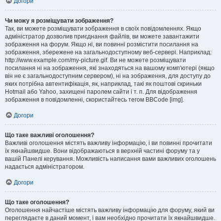
Догори
Чи можу я розміщувати зображення?
Так, ви можете розміщувати зображення в своїх повідомленнях. Якщо
адміністратор дозволив приєднання файлів, ви можете завантажити
зображення на форум. Якщо ні, ви повинні розмістити посилання на
зображення, збережене на загальнодоступному веб-сервері. Наприклад:
http://www.example.com/my-picture.gif. Ви не можете розміщувати
посилання ні на зображення, які знаходяться на вашому комп'ютері (якщо
він не є загальнодоступним сервером), ні на зображення, для доступу до
яких потрібна автентифікація, як, наприклад, такі як поштові скриньки
Hotmail або Yahoo, захищені паролем сайти і т. п. Для відображення
зображення в повідомленні, скористайтесь тегом BBCode [img].
Догори
Що таке важливі оголошення?
Важливі оголошення містять важливу інформацію, і ви повинні прочитати
їх якнайшвидше. Вони відображаються в верхній частині форуму та у
вашій Панелі керування. Можливість написання вами важливих оголошень
надається адміністратором.
Догори
Що таке оголошення?
Оголошення найчастіше містять важливу інформацію для форуму, який ви
переглядаєте в даний момент, і вам необхідно прочитати їх якнайшвидше.