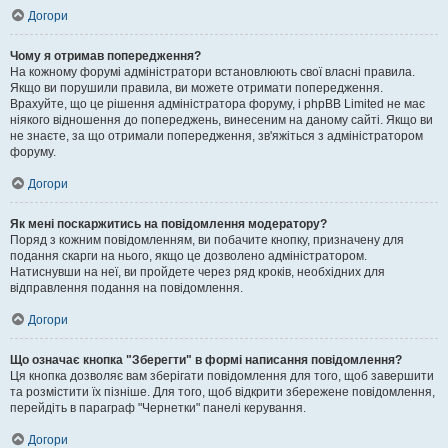
Догори
Чому я отримав попередження?
На кожному форумі адміністратори встановлюють свої власні правила.
Якщо ви порушили правила, ви можете отримати попередження.
Врахуйте, що це рішення адміністратора форуму, і phpBB Limited не має
ніякого відношення до попереджень, винесеним на даному сайті. Якщо ви
не знаєте, за що отримали попередження, зв'яжіться з адміністратором
форуму.
Догори
Як мені поскаржитись на повідомлення модератору?
Поряд з кожним повідомленням, ви побачите кнопку, призначену для
подання скарги на нього, якщо це дозволено адміністратором.
Натиснувши на неї, ви пройдете через ряд кроків, необхідних для
відправлення подання на повідомлення.
Догори
Що означає кнопка "Зберегти" в формі написання повідомлення?
Ця кнопка дозволяє вам зберігати повідомлення для того, щоб завершити
та розмістити їх пізніше. Для того, щоб відкрити збережене повідомлення,
перейдіть в параграф "Чернетки" панелі керування.
Догори