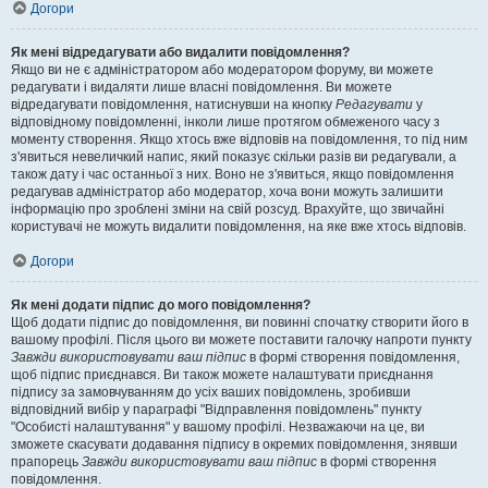
Догори
Як мені відредагувати або видалити повідомлення?
Якщо ви не є адміністратором або модератором форуму, ви можете
редагувати і видаляти лише власні повідомлення. Ви можете
відредагувати повідомлення, натиснувши на кнопку
Редагувати
у
відповідному повідомленні, інколи лише протягом обмеженого часу з
моменту створення. Якщо хтось вже відповів на повідомлення, то під ним
з'явиться невеличкий напис, який показує скільки разів ви редагували, а
також дату і час останньої з них. Воно не з'явиться, якщо повідомлення
редагував адміністратор або модератор, хоча вони можуть залишити
інформацію про зроблені зміни на свій розсуд. Врахуйте, що звичайні
користувачі не можуть видалити повідомлення, на яке вже хтось відповів.
Догори
Як мені додати підпис до мого повідомлення?
Щоб додати підпис до повідомлення, ви повинні спочатку створити його в
вашому профілі. Після цього ви можете поставити галочку напроти пункту
Завжди використовувати ваш підпис
в формі створення повідомлення,
щоб підпис приєднався. Ви також можете налаштувати приєднання
підпису за замовчуванням до усіх ваших повідомлень, зробивши
відповідний вибір у параграфі "Відправлення повідомлень" пункту
"Особисті налаштування" у вашому профілі. Незважаючи на це, ви
зможете скасувати додавання підпису в окремих повідомлення, знявши
прапорець
Завжди використовувати ваш підпис
в формі створення
повідомлення.