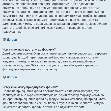
Так само, як і повідомлення, опитування можуть редагуватись лише їхнім
автором, модераторами або адміністраторами. Для редагування
опитування перейдіть до редагування першого повідомлення в темі;
опитування завжди пов'язане з ним. Якщо ніхто не встиг проголосувати, то
ви можете видалити опитування або відредагувати будь-який з варіантів
відповіді. Однак якщо хтось уже проголосував, лише модератори та
адміністратори можуть редагувати та видаляти опитування. Це зроблено
для того, щоб ніхто не зміг змінювати варіанти відповіді під час
голосування.
Догори
Чому я не маю доступу до форуму?
Деякі форуми можуть бути доступними лише певним учасникам та групам
користувачів. Щоб переглядати такі форуми, створювати в них теми,
надсилати повідомлення, вчиняти інші дії, вам може знадобитися
спеціальний дозвіл. Зв'яжіться з модератором або адміністратором
форуму для отримання такого дозволу.
Догори
Чому я не можу приєднувати файли?
Права на приєднання файлів встановлюються на рівні форумів, груп
користувачів або окремих користувачів. Адміністратор форуму можливо
заборонив приєднання файлів у форумі. Також можливо, що приєднувати
файли дозволено лише членам певних груп. Якщо ви не знаєте, чому ви
не можете додавати файли, зв'яжіться з адміністратором.