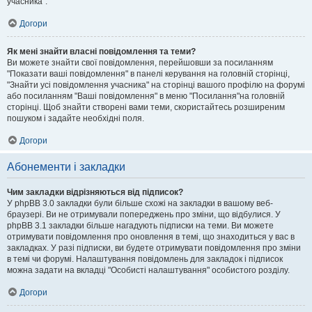
учасника".
Догори
Як мені знайти власні повідомлення та теми?
Ви можете знайти свої повідомлення, перейшовши за посиланням
"Показати ваші повідомлення" в панелі керування на головній сторінці,
"Знайти усі повідомлення учасника" на сторінці вашого профілю на форумі
або посиланням "Ваші повідомлення" в меню "Посилання"на головній
сторінці. Щоб знайти створені вами теми, скористайтесь розширеним
пошуком і задайте необхідні поля.
Догори
Абонементи і закладки
Чим закладки відрізняються від підписок?
У phpBB 3.0 закладки були більше схожі на закладки в вашому веб-
браузері. Ви не отримували попереджень про зміни, що відбулися. У
phpBB 3.1 закладки більше нагадують підписки на теми. Ви можете
отримувати повідомлення про оновлення в темі, що знаходиться у вас в
закладках. У разі підписки, ви будете отримувати повідомлення про зміни
в темі чи форумі. Налаштування повідомлень для закладок і підписок
можна задати на вкладці "Особисті налаштування" особистого розділу.
Догори