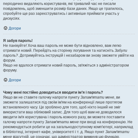
періодично видаляють користувачів, які тривалий час не писали
повідомлень, щоб зменшити розмір бази даних. Якщо це трапилось,
спробуйте ще раз зареєструватись і активніше приймати участь у
дискусіях.
Догори
Я забув пароль!
Не панікуйте! Хоча ваш пароль не може бути відновлено, вам легко
отримати новий. Перейдіть на сторінку логування та натисніть
Забули
пароль?
. Дотримуйтесь інструкцій і незабаром ви знову зможете увійти на
форум.
Якщо не вдалося отримати новий пароль, зв'яжіться з адміністратором
форуму.
Догори
Чому мені постійно доводиться вводити ім’я і пароль?
Якщо ви не ставите галочку напроти пункту
Запам'ятати мене
, ви
зможете залишатися під своїм ім'ям на конференції лише протягом
встановленого часу. Це зроблено для того, щоб ніхто інший не зміг
використати ваш обліковий запис. Для того щоб вам не доводилося
вводити ім'я користувача і пароль кожного разу, ви можете поставити
галочку напроти пункту
Запам'ятати мене
при вході на конференцію. Не
рекомендується робити це на загальнодоступному комп'ютері, наприклад
в бібліотеці, інтернет-кафе, університеті і т. д. Якщо пункт
Запам'ятати
мене
відсутній, це означає, що адміністратор вимкнув цю функцію.