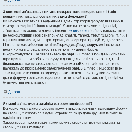
Догори
З ким мені зв'язатись з питань некоректного використання і / або
юридичних питань, пов'язаних з цим форумом?
Ви можете зв'язатися з будь-яким з адміністраторів форуму, вказаних в
списку на сторінці "Наша команда". Якщо ви не отримаєте відповіді,
зв'яжіться з власником домену (введіть
whois lookup
) або, у випадку, якщо
це безкоштовний сервіс (наприклад, chat.ru, Yahoo!, free.fr, f2s.com і т. п.), з
керівництвом або адміністратором цього сервера. Врахуйте, що phpBB
Limited
не має абсолютно ніякої юрисдикції над форумом
і не може
нести ніякої відповідальності за те, ким і як даний форум
використовується. Не звертайтесь до phpBB Limited з юридичних питань
(про припинення роботи форуму, відповідальності за нього і т. д.), які
безпосередньо не стосуються
до сайту phpBB.com або які частково
належать до програмного забезпечення phpBB Limited. Якщо ж ви все-
таки надішлете email на адресу phpBB Limited з приводу використання
цього форуму
третьою стороною
, то не чекайте детальної відповіді чи
будь-якої відповіді взагалі.
Догори
Як мені зв'язатися з адміністратором конференції?
Всі користувачі даного форуму можуть використовувати відповідну форму
на сторінці "Зв'язатися з адміністрацією", якщо дана функція включена
адміністратором.
Зареєстровані користувачі також можуть скористатися контактами на
сторінці "Наша команда".