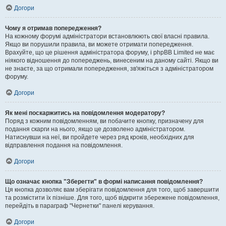
Догори
Чому я отримав попередження?
На кожному форумі адміністратори встановлюють свої власні правила.
Якщо ви порушили правила, ви можете отримати попередження.
Врахуйте, що це рішення адміністратора форуму, і phpBB Limited не має
ніякого відношення до попереджень, винесеним на даному сайті. Якщо ви
не знаєте, за що отримали попередження, зв'яжіться з адміністратором
форуму.
Догори
Як мені поскаржитись на повідомлення модератору?
Поряд з кожним повідомленням, ви побачите кнопку, призначену для
подання скарги на нього, якщо це дозволено адміністратором.
Натиснувши на неї, ви пройдете через ряд кроків, необхідних для
відправлення подання на повідомлення.
Догори
Що означає кнопка "Зберегти" в формі написання повідомлення?
Ця кнопка дозволяє вам зберігати повідомлення для того, щоб завершити
та розмістити їх пізніше. Для того, щоб відкрити збережене повідомлення,
перейдіть в параграф "Чернетки" панелі керування.
Догори