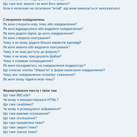
Що таке моє звання і як мені його змінити?
Коли я натискаю на посилання "email", від мене вимагається залогуватись!
Створення повідомлень
Як мені створити нову тему або повідомлення?
Як мені відредагувати або видалити повідомлення?
Як мені додати підпис до мого повідомлення?
Як мені створити опитування?
Чому я не можу додати більше варіантів відповіді?
Як мені змінити або видалити опитування?
Чому я не маю доступу до форуму?
Чому я не можу приєднувати файли?
Чому я отримав попередження?
Як мені поскаржитись на повідомлення модератору?
Що означає кнопка "Зберегти" в формі написання повідомлення?
Чому моє повідомлення потребує схвалення?
Як мені знову підняти мою тему?
Форматування тексту і типи тем
Що таке BBCode?
Чи можу я використовувати HTML?
Що таке смайлики?
Чи можу я розміщувати зображення?
Що таке важливі оголошення?
Що таке оголошення?
Що таке прикріплені теми?
Що таке закриті теми?
Що таке значок теми?