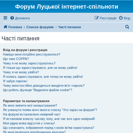
Форум Луцької інтернет-спільноти
Допомога
Реєстрація
Вхід
П
Головна
Список форумів
Часті питання
о
Часті питання
ш
у
Вхід на форум і реєстрація
Навіщо мені потрібно реєструватися?
к
Що таке COPPA?
Чому я не можу зареєструватись?
Я тільки що зареєструвався, але не можу увійти!
Чому я не можу увійти?
Я колись зареєструвався, але тепер не можу увійти!
Я забув пароль!
Чому мені постійно доводиться вводити ім’я і пароль?
Що робить функція "Видалити файли cookie"?
Параметри та налаштування
Як мені змінити мої налаштування?
Як уникнути появи мого імені в списку "Хто зараз на форумі"?
На форумі встановлено невірний час!
Я встановив власну часову зону, але час все одно невірний!
Моя рідна мова відсутня у списку!
Що означають зображення поряд з моїм ім'ям користувача?
Як мені включити відображення аватари?