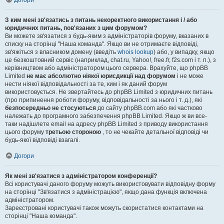
Догори
З ким мені зв'язатись з питань некоректного використання і / або
юридичних питань, пов'язаних з цим форумом?
Ви можете зв'язатися з будь-яким з адміністраторів форуму, вказаних в
списку на сторінці "Наша команда". Якщо ви не отримаєте відповіді,
зв'яжіться з власником домену (введіть
whois lookup
) або, у випадку, якщо
це безкоштовний сервіс (наприклад, chat.ru, Yahoo!, free.fr, f2s.com і т. п.), з
керівництвом або адміністратором цього сервера. Врахуйте, що phpBB
Limited
не має абсолютно ніякої юрисдикції над форумом
і не може
нести ніякої відповідальності за те, ким і як даний форум
використовується. Не звертайтесь до phpBB Limited з юридичних питань
(про припинення роботи форуму, відповідальності за нього і т. д.), які
безпосередньо не стосуються
до сайту phpBB.com або які частково
належать до програмного забезпечення phpBB Limited. Якщо ж ви все-
таки надішлете email на адресу phpBB Limited з приводу використання
цього форуму
третьою стороною
, то не чекайте детальної відповіді чи
будь-якої відповіді взагалі.
Догори
Як мені зв'язатися з адміністратором конференції?
Всі користувачі даного форуму можуть використовувати відповідну форму
на сторінці "Зв'язатися з адміністрацією", якщо дана функція включена
адміністратором.
Зареєстровані користувачі також можуть скористатися контактами на
сторінці "Наша команда".