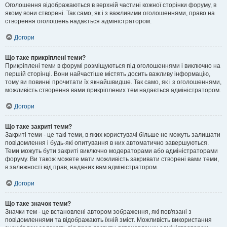
Оголошення відображаються в верхній частині кожної сторінки форуму, в
якому вони створені. Так само, як і з важливими оголошеннями, право на
створення оголошень надається адміністратором.
Догори
Що таке прикріплені теми?
Прикріплені теми в форумі розміщуються під оголошеннями і виключно на
першій сторінці. Вони найчастіше містять досить важливу інформацію,
тому ви повинні прочитати їх якнайшвидше. Так само, як і з оголошеннями,
можливість створення вами прикріплених тем надається адміністратором.
Догори
Що таке закриті теми?
Закриті теми - це такі теми, в яких користувачі більше не можуть залишати
повідомлення і будь-які опитування в них автоматично завершуються.
Теми можуть бути закриті виключно модераторами або адміністраторами
форуму. Ви також можете мати можливість закривати створені вами теми,
в залежності від прав, наданих вам адміністратором.
Догори
Що таке значок теми?
Значки тем - це встановлені автором зображення, які пов'язані з
повідомленнями та відображають їхній зміст. Можливість використання