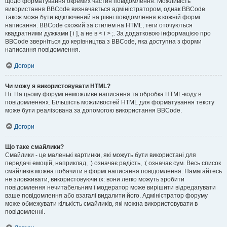
щодо форматування окремих частин повідомлення. Можливість
використання BBCode визначається адміністратором, однак BBCode
також може бути відключений на рівні повідомлення в кожній формі
написання. BBCode схожий за стилем на HTML, теги оточуються
квадратними дужками [ і ], а не в < і > ;. За додатковою інформацією про
BBCode зверніться до керівництва з BBCode, яка доступна з форми
написання повідомлення.
Догори
Чи можу я використовувати HTML?
Ні. На цьому форумі неможливе написання та обробка HTML-коду в
повідомленнях. Більшість можливостей HTML для форматування тексту
може бути реалізована за допомогою використання BBCode.
Догори
Що таке смайлики?
Смайлики - це маленькі картинки, які можуть бути використані для
передачі емоцій, наприклад, :) означає радість, :( означає сум. Весь список
смайликів можна побачити в формі написання повідомлення. Намагайтесь
не зловживати, використовуючи їх: вони легко можуть зробити
повідомлення нечитабельним і модератор може вирішити відредагувати
ваше повідомлення або взагалі видалити його. Адміністратор форуму
може обмежувати кількість смайликів, які можна використовувати в
повідомленні.