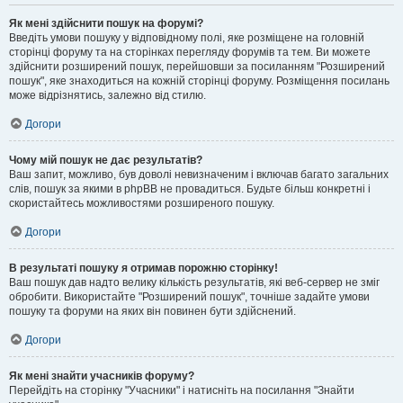
Як мені здійснити пошук на форумі?
Введіть умови пошуку у відповідному полі, яке розміщене на головній
сторінці форуму та на сторінках перегляду форумів та тем. Ви можете
здійснити розширений пошук, перейшовши за посиланням "Розширений
пошук", яке знаходиться на кожній сторінці форуму. Розміщення посилань
може відрізнятись, залежно від стилю.
Догори
Чому мій пошук не дає результатів?
Ваш запит, можливо, був доволі невизначеним і включав багато загальних
слів, пошук за якими в phpBB не провадиться. Будьте більш конкретні і
скористайтесь можливостями розширеного пошуку.
Догори
В результаті пошуку я отримав порожню сторінку!
Ваш пошук дав надто велику кількість результатів, які веб-сервер не зміг
обробити. Використайте "Розширений пошук", точніше задайте умови
пошуку та форуми на яких він повинен бути здійснений.
Догори
Як мені знайти учасників форуму?
Перейдіть на сторінку "Учасники" і натисніть на посилання "Знайти