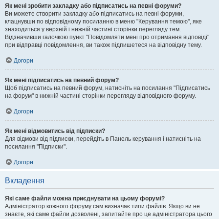
Як мені зробити закладку або підписатись на певні форуми?
Ви можете створити закладку або підписатись на певні форуми,
клацнувши по відповідному посиланню в меню "Керування темою", яке
знаходиться у верхній і нижній частині сторінки перегляду тем.
Відзначивши галочкою пункт "Повідомляти мені про отримання відповіді"
при відправці повідомлення, ви також підпишетеся на відповідну тему.
Догори
Як мені підписатись на певний форум?
Щоб підписатись на певний форум, натисніть на посилання "Підписатись
на форум" в нижній частині сторінки перегляду відповідного форуму.
Догори
Як мені відмовитись від підписки?
Для відмови від підписки, перейдіть в Панель керування і натисніть на
посилання "Підписки".
Догори
Вкладення
Які саме файли можна приєднувати на цьому форумі?
Адміністратор кожного форуму сам визначає типи файлів. Якщо ви не
знаєте, які саме файли дозволені, запитайте про це адміністратора цього