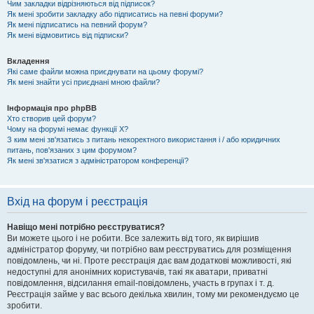
Чим закладки відрізняються від підписок?
Як мені зробити закладку або підписатись на певні форуми?
Як мені підписатись на певний форум?
Як мені відмовитись від підписки?
Вкладення
Які саме файли можна приєднувати на цьому форумі?
Як мені знайти усі приєднані мною файли?
Інформація про phpBB
Хто створив цей форум?
Чому на форумі немає функції X?
З ким мені зв'язатись з питань некоректного використання і / або юридичних
питань, пов'язаних з цим форумом?
Як мені зв'язатися з адміністратором конференції?
Вхід на форум і реєстрація
Навіщо мені потрібно реєструватися?
Ви можете цього і не робити. Все залежить від того, як вирішив
адміністратор форуму, чи потрібно вам реєструватись для розміщення
повідомлень, чи ні. Проте реєстрація дає вам додаткові можливості, які
недоступні для анонімних користувачів, такі як аватари, приватні
повідомлення, відсилання email-повідомлень, участь в групах і т. д.
Реєстрація займе у вас всього декілька хвилин, тому ми рекомендуємо це
зробити.