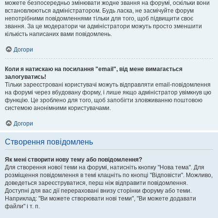
можете безпосередньо змінювати жодне звання на форумі, оскільки вони
встановлюються адміністратором. Будь ласка, не засмічуйте форум
непотрібними повідомленнями тільки для того, щоб підвищити своє
звання. За це модератори чи адміністратори можуть просто зменшити
кількість написаних вами повідомлень.
Догори
Коли я натискаю на посилання "email", від мене вимагається
залогуватись!
Тільки зареєстровані користувачі можуть відправляти email-повідомлення
на форумі через вбудовану форму, і лише якщо адміністратор увімкнув цю
функцію. Це зроблено для того, щоб запобігти зловживанню поштовою
системою анонімними користувачами.
Догори
Створення повідомлень
Як мені створити нову тему або повідомлення?
Для створення нової теми на форумі, натисніть кнопку "Нова тема". Для
розміщення повідомлення в темі клацніть по кнопці "Відповісти". Можливо,
доведеться зареєструватися, перш ніж відправити повідомлення.
Доступні для вас дії перераховані внизу сторінки форуму або теми.
Наприклад: "Ви можете створювати нові теми", "Ви можете додавати
файли" і т. п.