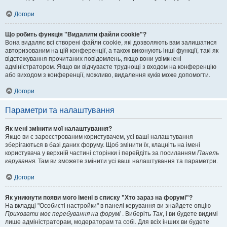
Догори
Що робить функція "Видалити файли cookie"?
Вона видаляє всі створені файли cookie, які дозволяють вам залишатися
авторизованим на цій конференції, а також виконують інші функції, такі як
відстежування прочитаних повідомлень, якщо вони увімкнені
адміністратором. Якщо ви відчуваєте труднощі з входом на конференцію
або виходом з конференції, можливо, видалення куків може допомогти.
Догори
Параметри та налаштування
Як мені змінити мої налаштування?
Якщо ви є зареєстрованим користувачем, усі ваші налаштування
зберігаються в базі даних форуму. Щоб змінити їх, клацніть на імені
користувача у верхній частині сторінки і перейдіть за посиланням
Панель
керування
. Там ви зможете змінити усі ваші налаштування та параметри.
Догори
Як уникнути появи мого імені в списку "Хто зараз на форумі"?
На вкладці "Особисті настройки" в панелі керування ви знайдете опцію
Приховати моє перебування на форумі
. Виберіть
Так
, і ви будете видимі
лише адміністраторам, модераторам та собі. Для всіх інших ви будете