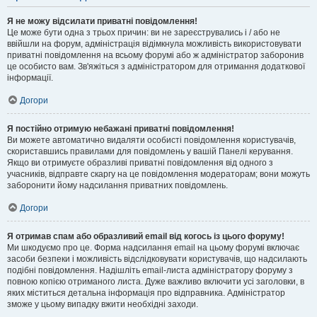
Я не можу відсилати приватні повідомлення!
Це може бути одна з трьох причин: ви не зареєструвались і / або не
ввійшли на форум, адміністрація відімкнула можливість використовувати
приватні повідомлення на всьому форумі або ж адміністратор заборонив
це особисто вам. Зв'яжіться з адміністратором для отримання додаткової
інформації.
Догори
Я постійно отримую небажані приватні повідомлення!
Ви можете автоматично видаляти особисті повідомлення користувачів,
скориставшись правилами для повідомлень у вашій Панелі керування.
Якщо ви отримуєте образливі приватні повідомлення від одного з
учасників, відправте скаргу на це повідомлення модераторам; вони можуть
заборонити йому надсилання приватних повідомлень.
Догори
Я отримав спам або образливий email від когось із цього форуму!
Ми шкодуємо про це. Форма надсилання email на цьому форумі включає
засоби безпеки і можливість відслідковувати користувачів, що надсилають
подібні повідомлення. Надішліть email-листа адміністратору форуму з
повною копією отриманого листа. Дуже важливо включити усі заголовки, в
яких міститься детальна інформація про відправника. Адміністратор
зможе у цьому випадку вжити необхідні заходи.