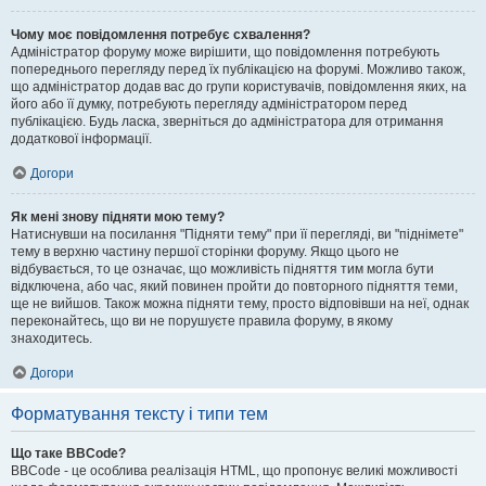
Чому моє повідомлення потребує схвалення?
Адміністратор форуму може вирішити, що повідомлення потребують
попереднього перегляду перед їх публікацією на форумі. Можливо також,
що адміністратор додав вас до групи користувачів, повідомлення яких, на
його або її думку, потребують перегляду адміністратором перед
публікацією. Будь ласка, зверніться до адміністратора для отримання
додаткової інформації.
Догори
Як мені знову підняти мою тему?
Натиснувши на посилання "Підняти тему" при її перегляді, ви "піднімете"
тему в верхню частину першої сторінки форуму. Якщо цього не
відбувається, то це означає, що можливість підняття тим могла бути
відключена, або час, який повинен пройти до повторного підняття теми,
ще не вийшов. Також можна підняти тему, просто відповівши на неї, однак
переконайтесь, що ви не порушуєте правила форуму, в якому
знаходитесь.
Догори
Форматування тексту і типи тем
Що таке BBCode?
BBCode - це особлива реалізація HTML, що пропонує великі можливості