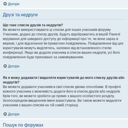
Догори
Друзі та недруги
Що таке список друзів та недругів?
Ви можете використовувати ці списки для інших учасників форуму.
Учасники, додані до списку друзів, будуть відображатись в вашій Панелі
керування для швидкого доступу до інформації про те, чи вони зараз в
мережі, і для відсилання їм приватних повідомлень. Повідомлення від цих
користувачів можуть виділятись, залежно від встановленого стилю
конференції. Якщо ви додали учасника в список ваших недругів, усі його
повідомлення буде приховано за замовчуванням.
Догори
Як я можу додавати / видаляти користувачів до мого списку друзів або
недругів?
Ви можете додавати учасників в свої списки двома способами. В профілі
кожного учасника є можливість додати його в список друзів або недругів.
Крім того, ви можете зробити це прямо з вашого особистого розділу,
безпосереднім введенням імені користувача. Ви також можете видаляти
учасників з ваших списків на тій самій сторінці.
Догори
Пошук по форумах