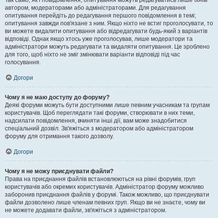
Так само, як і повідомлення, опитування можуть редагуватись лише їхнім
автором, модераторами або адміністраторами. Для редагування
опитування перейдіть до редагування першого повідомлення в темі;
опитування завжди пов'язане з ним. Якщо ніхто не встиг проголосувати, то
ви можете видалити опитування або відредагувати будь-який з варіантів
відповіді. Однак якщо хтось уже проголосував, лише модератори та
адміністратори можуть редагувати та видаляти опитування. Це зроблено
для того, щоб ніхто не зміг змінювати варіанти відповіді під час
голосування.
Догори
Чому я не маю доступу до форуму?
Деякі форуми можуть бути доступними лише певним учасникам та групам
користувачів. Щоб переглядати такі форуми, створювати в них теми,
надсилати повідомлення, вчиняти інші дії, вам може знадобитися
спеціальний дозвіл. Зв'яжіться з модератором або адміністратором
форуму для отримання такого дозволу.
Догори
Чому я не можу приєднувати файли?
Права на приєднання файлів встановлюються на рівні форумів, груп
користувачів або окремих користувачів. Адміністратор форуму можливо
заборонив приєднання файлів у форумі. Також можливо, що приєднувати
файли дозволено лише членам певних груп. Якщо ви не знаєте, чому ви
не можете додавати файли, зв'яжіться з адміністратором.