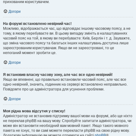
прихованим користувачем.
Догори
На форумі встановлено невірний час!
Можливо, відображається час, що відповідає іншому часовому поясу, а не
тому, в якому перебуваєте ви. В цьому випадку змініть в налаштуваннях
часовий пояс на той, в якому ви перебуваєте: Київ, Берлін і т. д. Зауважте,
що зміна часового поясу та багатьох інших налаштувань доступна лише
зареєстрованим користувачам. Якщо ви не зареєстровані, то це
непоганий момент зробити це.
Догори
Я встановив власну часову зону, але час все одно невірний!
Якщо ви впевнені, що правильно встановили часовий пояс, але час все
одно невірний, значить, годинник на сервері встановлено неправильно.
Повідомте про це адміністратора для усунення проблеми.
Догори
Моя рідна мова відсутня у списку!
Адміністратор не встановив підтримку вашої мови на форумі, або ще ніхто
не переклав phpBB на вашу мову. Спробуйте запитати адміністратора, чи
може він встановити необхідний вам мовний пакет. Якщо такого мовного
пакета не існує, то ви самі можете перекласти phpBB на свою рідну мову.
Додаткову інформацію ви можете отримати на сайті
phpBB
®.