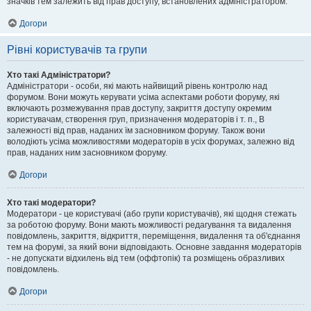
значків тем залежить від прав доступу, встановлених адміністратором.
Догори
Рівні користувачів та групи
Хто такі Адміністратори?
Адміністратори - особи, які мають найвищий рівень контролю над
форумом. Вони можуть керувати усіма аспектами роботи форуму, які
включають розмежування прав доступу, закриття доступу окремим
користувачам, створення груп, призначення модераторів і т. п., В
залежності від прав, наданих їм засновником форуму. Також вони
володіють усіма можливостями модераторів в усіх форумах, залежно від
прав, наданих ним засновником форуму.
Догори
Хто такі модератори?
Модератори - це користувачі (або групи користувачів), які щодня стежать
за роботою форуму. Вони мають можливості редагування та видалення
повідомлень, закриття, відкриття, переміщення, видалення та об'єднання
тем на форумі, за який вони відповідають. Основне завдання модераторів
- не допускати відхилень від тем (оффтопік) та розміщень образливих
повідомлень.
Догори