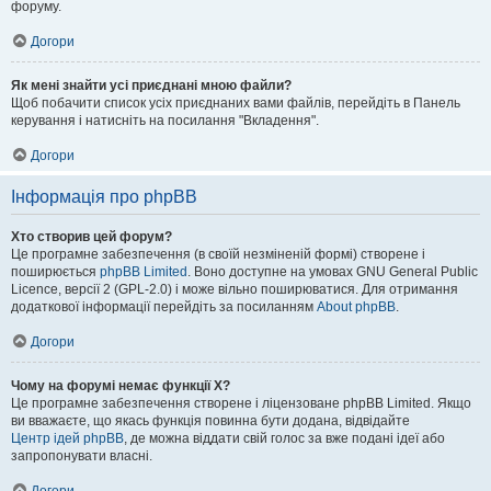
форуму.
Догори
Як мені знайти усі приєднані мною файли?
Щоб побачити список усіх приєднаних вами файлів, перейдіть в Панель
керування і натисніть на посилання "Вкладення".
Догори
Інформація про phpBB
Хто створив цей форум?
Це програмне забезпечення (в своїй незміненій формі) створене і
поширюється
phpBB Limited
. Воно доступне на умовах GNU General Public
Licence, версії 2 (GPL-2.0) і може вільно поширюватися. Для отримання
додаткової інформації перейдіть за посиланням
About phpBB
.
Догори
Чому на форумі немає функції X?
Це програмне забезпечення створене і ліцензоване phpBB Limited. Якщо
ви вважаєте, що якась функція повинна бути додана, відвідайте
Центр ідей phpBB
, де можна віддати свій голос за вже подані ідеї або
запропонувати власні.