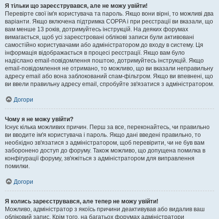
Я тільки що зареєструвався, але не можу увійти!
Перевірте свої ім'я користувача та пароль. Якщо вони вірні, то можливі два
варіанти. Якщо включена підтримка COPPA і при реєстрації ви вказали, що
вам менше 13 років, дотримуйтесь інструкцій. На деяких форумах
вимагається, щоб усі зареєстровані облікові записи були активовані
самостійно користувачами або адміністратором до входу в систему. Ця
інформація відображається в процесі реєстрації. Якщо вам було
надіслано email-повідомлення поштою, дотримуйтесь інструкцій. Якщо
email-повідомлення не отримано, то можливо, що ви вказали неправильну
адресу email або вона заблокований спам-фільтром. Якщо ви впевнені, що
ви ввели правильну адресу email, спробуйте зв'язатися з адміністратором.
Догори
Чому я не можу увійти?
Існує кілька можливих причин. Перш за все, переконайтесь, чи правильно
ви вводите ім'я користувача і пароль. Якщо дані введені правильно, то
необхідно зв'язатися з адміністратором, щоб перевірити, чи не був вам
заборонено доступ до форуму. Також можливо, що допущена помилка в
конфігурації форуму, зв'яжіться з адміністратором для виправлення
помилки.
Догори
Я колись зареєструвався, але тепер не можу увійти!
Можливо, адміністратор з якоїсь причини деактивував або видалив ваш
обліковий запис. Крім того, на багатьох форумах адміністратори