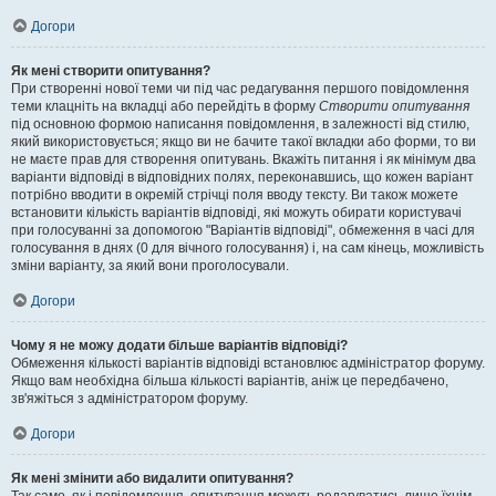
Догори
Як мені створити опитування?
При створенні нової теми чи під час редагування першого повідомлення
теми клацніть на вкладці або перейдіть в форму
Створити опитування
під основною формою написання повідомлення, в залежності від стилю,
який використовується; якщо ви не бачите такої вкладки або форми, то ви
не маєте прав для створення опитувань. Вкажіть питання і як мінімум два
варіанти відповіді в відповідних полях, переконавшись, що кожен варіант
потрібно вводити в окремій стрічці поля вводу тексту. Ви також можете
встановити кількість варіантів відповіді, які можуть обирати користувачі
при голосуванні за допомогою "Варіантів відповіді", обмеження в часі для
голосування в днях (0 для вічного голосування) і, на сам кінець, можливість
зміни варіанту, за який вони проголосували.
Догори
Чому я не можу додати більше варіантів відповіді?
Обмеження кількості варіантів відповіді встановлює адміністратор форуму.
Якщо вам необхідна більша кількості варіантів, аніж це передбачено,
зв'яжіться з адміністратором форуму.
Догори
Як мені змінити або видалити опитування?