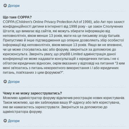
Догори
Що таке COPPA?
COPPA (Children's Online Privacy Protection Act of 1998), або Акт про захист
конфіденційності дитини в інтернеті від 1998 року - це закон Сполучених
Штатів, що вимагає від сайтів, які можуть збирати інформацію від
неповнолітніх, віком менше 13 років, мати на це письмову згоду батьків.
Припустимо й інше підтвердження що опікуни дозволяють збір особистої
інформації від неповнолітніх, віком менше 13 років. Якщо ви не впевнені,
чи це може стосуватись вас або форуму, зверніться за допомогою до
юрисконсульта. Зверніть увагу, що phpBB Limited адміністрація даної
конференції не може надавати консультацій з юридичних питань і не є
об'єктом юридичних відносин, окрім вказаних у відповіді на питання "З ким
мені зв'язатись з питань некоректного використання і / або юридичних
питань, пов'язаних з цим форумом?".
Догори
Чому я не можу зареєструватись?
Можливо адміністратор форуму відключив реєстрацію нових користувачів.
Також можливо, що він заблокував вашу IP-адресу або ім'я користувача,
яке ви намагаєтесь зареєструвати. Зверніться за допомогою до
адміністратора форуму.
Догори