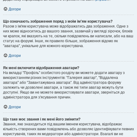
Догори
Що означають зображення поряд з моїм ім'ям користувача?
Разом з ім'ям користувача може відображатись два зображення. Одне з
них може відноситись до вашого звання, зазвичай у вигляді зірочок, блоків
чи крапок, які вказують на те, скільки повідомлень ви написали, або на ваш
статус на форумі. Інше, як правило більше, зображення відомо як
"аватара", унікальне для кожного користувача.
Догори
Як мені включити відображення аватари?
На вкладці "Профіль" особистого розділу ви можете додати аватару з
використанням різних інструментів: "Галерея аватар", "Віддалена
аватара" або "Завантажувана аватара". Від адміністратора форуму
залежить чи дозволені аватари, а також які типи аватар можуть бути
доступні. Якщо ви не можете використовувати аватари, зверніться до
адміністратора для з'ясування причин.
Догори
Що таке моє звання і як мені його змінити?
Звання, яке знаходиться під вашим іменем користувача, відображає
кількість створених вами повідомлень або дозволяє ідентифікувати певних
користувачів, таких як модератори або адміністратори. Взагалі ви не