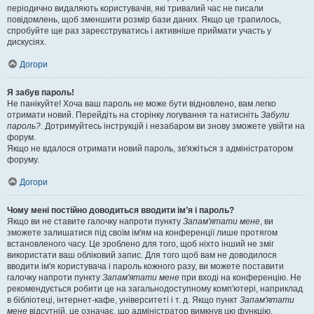
періодично видаляють користувачів, які тривалий час не писали
повідомлень, щоб зменшити розмір бази даних. Якщо це трапилось,
спробуйте ще раз зареєструватись і активніше приймати участь у
дискусіях.
Догори
Я забув пароль!
Не панікуйте! Хоча ваш пароль не може бути відновлено, вам легко
отримати новий. Перейдіть на сторінку логування та натисніть
Забули
пароль?
. Дотримуйтесь інструкцій і незабаром ви знову зможете увійти на
форум.
Якщо не вдалося отримати новий пароль, зв'яжіться з адміністратором
форуму.
Догори
Чому мені постійно доводиться вводити ім’я і пароль?
Якщо ви не ставите галочку напроти пункту
Запам'ятати мене
, ви
зможете залишатися під своїм ім'ям на конференції лише протягом
встановленого часу. Це зроблено для того, щоб ніхто інший не зміг
використати ваш обліковий запис. Для того щоб вам не доводилося
вводити ім'я користувача і пароль кожного разу, ви можете поставити
галочку напроти пункту
Запам'ятати мене
при вході на конференцію. Не
рекомендується робити це на загальнодоступному комп'ютері, наприклад
в бібліотеці, інтернет-кафе, університеті і т. д. Якщо пункт
Запам'ятати
мене
відсутній, це означає, що адміністратор вимкнув цю функцію.