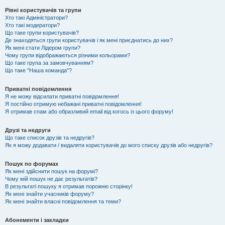
Рівні користувачів та групи
Хто такі Адміністратори?
Хто такі модератори?
Що таке групи користувачів?
Де знаходяться групи користувачів і як мені приєднатись до них?
Як мені стати Лідером групи?
Чому групи відображаються різними кольорами?
Що таке група за замовчуванням?
Що таке "Наша команда"?
Приватні повідомлення
Я не можу відсилати приватні повідомлення!
Я постійно отримую небажані приватні повідомлення!
Я отримав спам або образливий email від когось із цього форуму!
Друзі та недруги
Що таке список друзів та недругів?
Як я можу додавати / видаляти користувачів до мого списку друзів або недругів?
Пошук по форумах
Як мені здійснити пошук на форумі?
Чому мій пошук не дає результатів?
В результаті пошуку я отримав порожню сторінку!
Як мені знайти учасників форуму?
Як мені знайти власні повідомлення та теми?
Абонементи і закладки