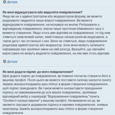
Догори
Як мені відредагувати або видалити повідомлення?
Якщо ви не є адміністратором або модератором форуму, ви можете
редагувати і видаляти лише власні повідомлення. Ви можете
відредагувати повідомлення, натиснувши на кнопку
Редагувати
у
відповідному повідомленні, інколи лише протягом обмеженого часу з
моменту створення. Якщо хтось вже відповів на повідомлення, то під ним
з'явиться невеличкий напис, який показує скільки разів ви редагували, а
також дату і час останньої з них. Воно не з'явиться, якщо повідомлення
редагував адміністратор або модератор, хоча вони можуть залишити
інформацію про зроблені зміни на свій розсуд. Врахуйте, що звичайні
користувачі не можуть видалити повідомлення, на яке вже хтось відповів.
Догори
Як мені додати підпис до мого повідомлення?
Щоб додати підпис до повідомлення, ви повинні спочатку створити його в
вашому профілі. Після цього ви можете поставити галочку напроти пункту
Завжди використовувати ваш підпис
в формі створення повідомлення,
щоб підпис приєднався. Ви також можете налаштувати приєднання
підпису за замовчуванням до усіх ваших повідомлень, зробивши
відповідний вибір у параграфі "Відправлення повідомлень" пункту
"Особисті налаштування" у вашому профілі. Незважаючи на це, ви
зможете скасувати додавання підпису в окремих повідомлення, знявши
прапорець
Завжди використовувати ваш підпис
в формі створення
повідомлення.