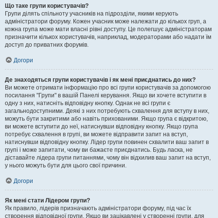
Що таке групи користувачів?
Групи ділять спільноту учасників на підрозділи, якими керують
адміністратори форуму. Кожен учасник може належати до кількох груп, а
кожна група може мати власні рівні доступу. Це полегшує адміністраторам
призначити кількох користувачів, наприклад, модераторами або надати їм
доступ до приватних форумів.
Догори
Де знаходяться групи користувачів і як мені приєднатись до них?
Ви можете отримати інформацію про всі групи користувачів за допомогою
посилання "Групи" в вашій Панелі керування. Якщо ви хочете вступити в
одну з них, натисніть відповідну кнопку. Однак не всі групи є
загальнодоступними. Деякі з них потребують схвалення для вступу в них,
можуть бути закритими або навіть прихованими. Якщо група є відкритою,
ви можете вступити до неї, натиснувши відповідну кнопку. Якщо група
потребує схвалення в групі, ви можете відправити запит на вступ,
натиснувши відповідну кнопку. Лідер групи повинен схвалити ваш запит в
групі і може запитати, чому ви бажаєте приєднатись. Будь ласка, не
діставайте лідера групи питаннями, чому він відхилив ваш запит на вступ,
у нього можуть бути для цього свої причини.
Догори
Як мені стати Лідером групи?
Як правило, лідерів призначають адміністратори форуму, під час їх
створення відповідної групи. Якщо ви зацікавлені у створенні групи, для