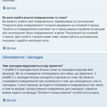
учасника".
Догори
Як мені знайти власні повідомлення та теми?
Ви можете знайти свої повідомлення, перейшовши за посиланням
"Показати ваші повідомлення" в панелі керування на головній сторінці,
"Знайти усі повідомлення учасника" на сторінці вашого профілю на форумі
або посиланням "Ваші повідомлення" в меню "Посилання"на головній
сторінці. Щоб знайти створені вами теми, скористайтесь розширеним
пошуком і задайте необхідні поля.
Догори
Абонементи і закладки
Чим закладки відрізняються від підписок?
У phpBB 3.0 закладки були більше схожі на закладки в вашому веб-
браузері. Ви не отримували попереджень про зміни, що відбулися. У
phpBB 3.1 закладки більше нагадують підписки на теми. Ви можете
отримувати повідомлення про оновлення в темі, що знаходиться у вас в
закладках. У разі підписки, ви будете отримувати повідомлення про зміни
в темі чи форумі. Налаштування повідомлень для закладок і підписок
можна задати на вкладці "Особисті налаштування" особистого розділу.
Догори