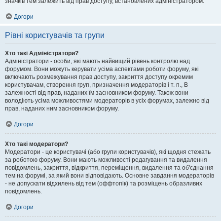
значків тем залежить від прав доступу, встановлених адміністратором.
Догори
Рівні користувачів та групи
Хто такі Адміністратори?
Адміністратори - особи, які мають найвищий рівень контролю над
форумом. Вони можуть керувати усіма аспектами роботи форуму, які
включають розмежування прав доступу, закриття доступу окремим
користувачам, створення груп, призначення модераторів і т. п., В
залежності від прав, наданих їм засновником форуму. Також вони
володіють усіма можливостями модераторів в усіх форумах, залежно від
прав, наданих ним засновником форуму.
Догори
Хто такі модератори?
Модератори - це користувачі (або групи користувачів), які щодня стежать
за роботою форуму. Вони мають можливості редагування та видалення
повідомлень, закриття, відкриття, переміщення, видалення та об'єднання
тем на форумі, за який вони відповідають. Основне завдання модераторів
- не допускати відхилень від тем (оффтопік) та розміщень образливих
повідомлень.
Догори