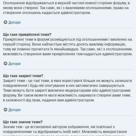
Оголошення відображаються в верхній частині кожної сторінки форуму, в
якому вони створені. Так само, як і з важливими оголошеннями, право на
створення оголошень надається адміністратором.
Догори
Що таке прикріплені теми?
Прикріплені теми в форумі розміщуються під оголошеннями і виключно на
першій сторінці. Вони найчастіше містять досить важливу інформацію,
тому ви повинні прочитати їх якнайшвидше. Так само, як і з оголошеннями,
можливість створення вами прикріплених тем надається адміністратором.
Догори
Що таке закриті теми?
Закриті теми - це такі теми, в яких користувачі більше не можуть залишати
повідомлення і будь-які опитування в них автоматично завершуються.
Теми можуть бути закриті виключно модераторами або адміністраторами
форуму. Ви також можете мати можливість закривати створені вами теми,
в залежності від прав, наданих вам адміністратором.
Догори
Що таке значок теми?
Значки тем - це встановлені автором зображення, які пов'язані з
повідомленнями та відображають їхній зміст. Можливість використання