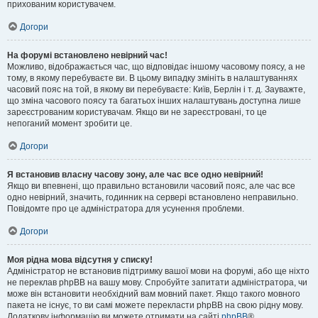
прихованим користувачем.
Догори
На форумі встановлено невірний час!
Можливо, відображається час, що відповідає іншому часовому поясу, а не
тому, в якому перебуваєте ви. В цьому випадку змініть в налаштуваннях
часовий пояс на той, в якому ви перебуваєте: Київ, Берлін і т. д. Зауважте,
що зміна часового поясу та багатьох інших налаштувань доступна лише
зареєстрованим користувачам. Якщо ви не зареєстровані, то це
непоганий момент зробити це.
Догори
Я встановив власну часову зону, але час все одно невірний!
Якщо ви впевнені, що правильно встановили часовий пояс, але час все
одно невірний, значить, годинник на сервері встановлено неправильно.
Повідомте про це адміністратора для усунення проблеми.
Догори
Моя рідна мова відсутня у списку!
Адміністратор не встановив підтримку вашої мови на форумі, або ще ніхто
не переклав phpBB на вашу мову. Спробуйте запитати адміністратора, чи
може він встановити необхідний вам мовний пакет. Якщо такого мовного
пакета не існує, то ви самі можете перекласти phpBB на свою рідну мову.
Додаткову інформацію ви можете отримати на сайті
phpBB
®.