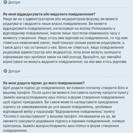
Догори
Як мені відредагувати або видалити повідомлення?
Якщо ви не є адміністратором або модератором форуму, ви можете
редагувати і видаляти лише власні повідомлення. Ви можете
відредагувати повідомлення, натиснувши на кнопку
Редагувати
у
відповідному повідомленні, інколи лише протягом обмеженого часу з
моменту створення. Якщо хтось вже відповів на повідомлення, то під ним
з'явиться невеличкий напис, який показує скільки разів ви редагували, а
також дату і час останньої з них. Воно не з'явиться, якщо повідомлення
редагував адміністратор або модератор, хоча вони можуть залишити
інформацію про зроблені зміни на свій розсуд. Врахуйте, що звичайні
користувачі не можуть видалити повідомлення, на яке вже хтось відповів.
Догори
Як мені додати підпис до мого повідомлення?
Щоб додати підпис до повідомлення, ви повинні спочатку створити його в
вашому профілі. Після цього ви можете поставити галочку напроти пункту
Завжди використовувати ваш підпис
в формі створення повідомлення,
щоб підпис приєднався. Ви також можете налаштувати приєднання
підпису за замовчуванням до усіх ваших повідомлень, зробивши
відповідний вибір у параграфі "Відправлення повідомлень" пункту
"Особисті налаштування" у вашому профілі. Незважаючи на це, ви
зможете скасувати додавання підпису в окремих повідомлення, знявши
прапорець
Завжди використовувати ваш підпис
в формі створення
повідомлення.