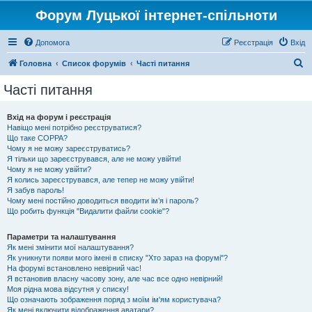
Форум Луцької інтернет-спільноти
Допомога
Реєстрація
Вхід
П
Головна
Список форумів
Часті питання
о
Часті питання
ш
у
Вхід на форум і реєстрація
Навіщо мені потрібно реєструватися?
к
Що таке COPPA?
Чому я не можу зареєструватись?
Я тільки що зареєструвався, але не можу увійти!
Чому я не можу увійти?
Я колись зареєструвався, але тепер не можу увійти!
Я забув пароль!
Чому мені постійно доводиться вводити ім’я і пароль?
Що робить функція "Видалити файли cookie"?
Параметри та налаштування
Як мені змінити мої налаштування?
Як уникнути появи мого імені в списку "Хто зараз на форумі"?
На форумі встановлено невірний час!
Я встановив власну часову зону, але час все одно невірний!
Моя рідна мова відсутня у списку!
Що означають зображення поряд з моїм ім'ям користувача?
Як мені включити відображення аватари?