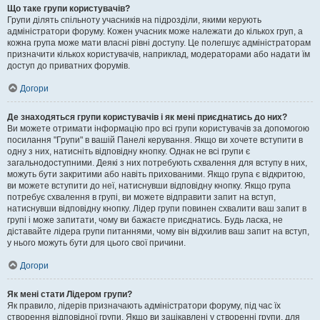
Що таке групи користувачів?
Групи ділять спільноту учасників на підрозділи, якими керують
адміністратори форуму. Кожен учасник може належати до кількох груп, а
кожна група може мати власні рівні доступу. Це полегшує адміністраторам
призначити кількох користувачів, наприклад, модераторами або надати їм
доступ до приватних форумів.
Догори
Де знаходяться групи користувачів і як мені приєднатись до них?
Ви можете отримати інформацію про всі групи користувачів за допомогою
посилання "Групи" в вашій Панелі керування. Якщо ви хочете вступити в
одну з них, натисніть відповідну кнопку. Однак не всі групи є
загальнодоступними. Деякі з них потребують схвалення для вступу в них,
можуть бути закритими або навіть прихованими. Якщо група є відкритою,
ви можете вступити до неї, натиснувши відповідну кнопку. Якщо група
потребує схвалення в групі, ви можете відправити запит на вступ,
натиснувши відповідну кнопку. Лідер групи повинен схвалити ваш запит в
групі і може запитати, чому ви бажаєте приєднатись. Будь ласка, не
діставайте лідера групи питаннями, чому він відхилив ваш запит на вступ,
у нього можуть бути для цього свої причини.
Догори
Як мені стати Лідером групи?
Як правило, лідерів призначають адміністратори форуму, під час їх
створення відповідної групи. Якщо ви зацікавлені у створенні групи, для