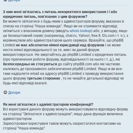
Догори
З ким мені зв'язатись з питань некоректного використання і / або
юридичних питань, пов'язаних з цим форумом?
Ви можете зв'язатися з будь-яким з адміністраторів форуму, вказаних в
списку на сторінці "Наша команда". Якщо ви не отримаєте відповіді,
зв'яжіться з власником домену (введіть
whois lookup
) або, у випадку, якщо
це безкоштовний сервіс (наприклад, chat.ru, Yahoo!, free.fr, f2s.com і т. п.), з
керівництвом або адміністратором цього сервера. Врахуйте, що phpBB
Limited
не має абсолютно ніякої юрисдикції над форумом
і не може
нести ніякої відповідальності за те, ким і як даний форум
використовується. Не звертайтесь до phpBB Limited з юридичних питань
(про припинення роботи форуму, відповідальності за нього і т. д.), які
безпосередньо не стосуються
до сайту phpBB.com або які частково
належать до програмного забезпечення phpBB Limited. Якщо ж ви все-
таки надішлете email на адресу phpBB Limited з приводу використання
цього форуму
третьою стороною
, то не чекайте детальної відповіді чи
будь-якої відповіді взагалі.
Догори
Як мені зв'язатися з адміністратором конференції?
Всі користувачі даного форуму можуть використовувати відповідну форму
на сторінці "Зв'язатися з адміністрацією", якщо дана функція включена
адміністратором.
Зареєстровані користувачі також можуть скористатися контактами на
сторінці "Наша команда".