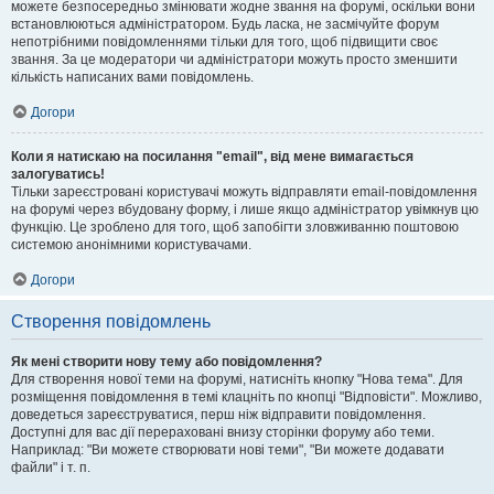
можете безпосередньо змінювати жодне звання на форумі, оскільки вони
встановлюються адміністратором. Будь ласка, не засмічуйте форум
непотрібними повідомленнями тільки для того, щоб підвищити своє
звання. За це модератори чи адміністратори можуть просто зменшити
кількість написаних вами повідомлень.
Догори
Коли я натискаю на посилання "email", від мене вимагається
залогуватись!
Тільки зареєстровані користувачі можуть відправляти email-повідомлення
на форумі через вбудовану форму, і лише якщо адміністратор увімкнув цю
функцію. Це зроблено для того, щоб запобігти зловживанню поштовою
системою анонімними користувачами.
Догори
Створення повідомлень
Як мені створити нову тему або повідомлення?
Для створення нової теми на форумі, натисніть кнопку "Нова тема". Для
розміщення повідомлення в темі клацніть по кнопці "Відповісти". Можливо,
доведеться зареєструватися, перш ніж відправити повідомлення.
Доступні для вас дії перераховані внизу сторінки форуму або теми.
Наприклад: "Ви можете створювати нові теми", "Ви можете додавати
файли" і т. п.