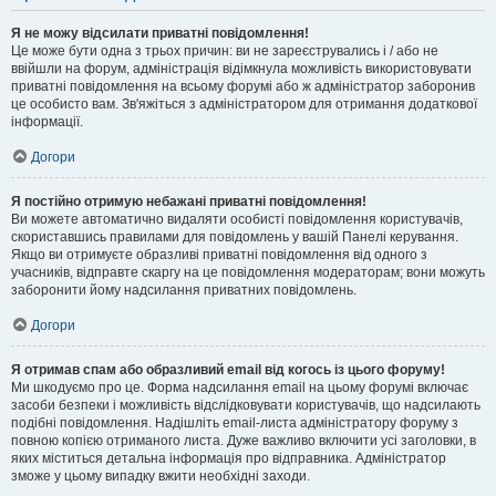
Я не можу відсилати приватні повідомлення!
Це може бути одна з трьох причин: ви не зареєструвались і / або не
ввійшли на форум, адміністрація відімкнула можливість використовувати
приватні повідомлення на всьому форумі або ж адміністратор заборонив
це особисто вам. Зв'яжіться з адміністратором для отримання додаткової
інформації.
Догори
Я постійно отримую небажані приватні повідомлення!
Ви можете автоматично видаляти особисті повідомлення користувачів,
скориставшись правилами для повідомлень у вашій Панелі керування.
Якщо ви отримуєте образливі приватні повідомлення від одного з
учасників, відправте скаргу на це повідомлення модераторам; вони можуть
заборонити йому надсилання приватних повідомлень.
Догори
Я отримав спам або образливий email від когось із цього форуму!
Ми шкодуємо про це. Форма надсилання email на цьому форумі включає
засоби безпеки і можливість відслідковувати користувачів, що надсилають
подібні повідомлення. Надішліть email-листа адміністратору форуму з
повною копією отриманого листа. Дуже важливо включити усі заголовки, в
яких міститься детальна інформація про відправника. Адміністратор
зможе у цьому випадку вжити необхідні заходи.