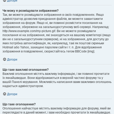
Догори
Чи можу я розміщувати зображення?
Так, ви можете розміщувати зображення в своїх повідомленнях. Якщо
адміністратор дозволив приєднання файлів, ви можете завантажити
зображення на форум. Якщо ні, ви повинні розмістити посилання на
зображення, збережене на загальнодоступному веб-сервері. Наприклад:
http://www.example.com/my-picture.gif. Ви не можете розміщувати
посилання ні на зображення, які знаходяться на вашому комп'ютері (якщо
він не є загальнодоступним сервером), ні на зображення, для доступу до
яких потрібна автентифікація, як, наприклад, такі як поштові скриньки
Hotmail або Yahoo, захищені паролем сайти і т. п. Для відображення
зображення в повідомленні, скористайтесь тегом BBCode [img].
Догори
Що таке важливі оголошення?
Важливі оголошення містять важливу інформацію, і ви повинні прочитати
їх якнайшвидше. Вони відображаються в верхній частині форуму та у
вашій Панелі керування. Можливість написання вами важливих оголошень
надається адміністратором.
Догори
Що таке оголошення?
Оголошення найчастіше містять важливу інформацію для форуму, який ви
переглядаєте в даний момент, і вам необхідно прочитати їх якнайшвидше.