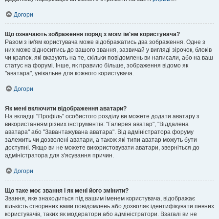
Догори
Що означають зображення поряд з моїм ім'ям користувача?
Разом з ім'ям користувача може відображатись два зображення. Одне з
них може відноситись до вашого звання, зазвичай у вигляді зірочок, блоків
чи крапок, які вказують на те, скільки повідомлень ви написали, або на ваш
статус на форумі. Інше, як правило більше, зображення відомо як
"аватара", унікальне для кожного користувача.
Догори
Як мені включити відображення аватари?
На вкладці "Профіль" особистого розділу ви можете додати аватару з
використанням різних інструментів: "Галерея аватар", "Віддалена
аватара" або "Завантажувана аватара". Від адміністратора форуму
залежить чи дозволені аватари, а також які типи аватар можуть бути
доступні. Якщо ви не можете використовувати аватари, зверніться до
адміністратора для з'ясування причин.
Догори
Що таке моє звання і як мені його змінити?
Звання, яке знаходиться під вашим іменем користувача, відображає
кількість створених вами повідомлень або дозволяє ідентифікувати певних
користувачів, таких як модератори або адміністратори. Взагалі ви не