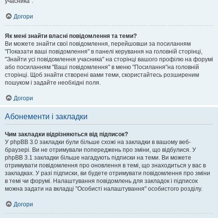
учасника".
Догори
Як мені знайти власні повідомлення та теми?
Ви можете знайти свої повідомлення, перейшовши за посиланням
"Показати ваші повідомлення" в панелі керування на головній сторінці,
"Знайти усі повідомлення учасника" на сторінці вашого профілю на форумі
або посиланням "Ваші повідомлення" в меню "Посилання"на головній
сторінці. Щоб знайти створені вами теми, скористайтесь розширеним
пошуком і задайте необхідні поля.
Догори
Абонементи і закладки
Чим закладки відрізняються від підписок?
У phpBB 3.0 закладки були більше схожі на закладки в вашому веб-
браузері. Ви не отримували попереджень про зміни, що відбулися. У
phpBB 3.1 закладки більше нагадують підписки на теми. Ви можете
отримувати повідомлення про оновлення в темі, що знаходиться у вас в
закладках. У разі підписки, ви будете отримувати повідомлення про зміни
в темі чи форумі. Налаштування повідомлень для закладок і підписок
можна задати на вкладці "Особисті налаштування" особистого розділу.
Догори