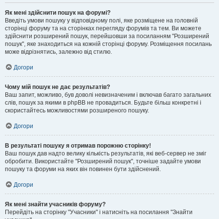
Як мені здійснити пошук на форумі?
Введіть умови пошуку у відповідному полі, яке розміщене на головній
сторінці форуму та на сторінках перегляду форумів та тем. Ви можете
здійснити розширений пошук, перейшовши за посиланням "Розширений
пошук", яке знаходиться на кожній сторінці форуму. Розміщення посилань
може відрізнятись, залежно від стилю.
Догори
Чому мій пошук не дає результатів?
Ваш запит, можливо, був доволі невизначеним і включав багато загальних
слів, пошук за якими в phpBB не провадиться. Будьте більш конкретні і
скористайтесь можливостями розширеного пошуку.
Догори
В результаті пошуку я отримав порожню сторінку!
Ваш пошук дав надто велику кількість результатів, які веб-сервер не зміг
обробити. Використайте "Розширений пошук", точніше задайте умови
пошуку та форуми на яких він повинен бути здійснений.
Догори
Як мені знайти учасників форуму?
Перейдіть на сторінку "Учасники" і натисніть на посилання "Знайти