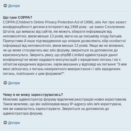
Догори
Що таке COPPA?
COPPA (Children's Online Privacy Protection Act of 1998), або Акт про захист
конфіденційності дитини в інтернеті від 1998 року - це закон Сполучених
Штатів, що вимагає від сайтів, які можуть збирати інформацію від
неповнолітніх, віком менше 13 років, мати на це письмову згоду батьків.
Припустимо й інше підтвердження що опікуни дозволяють збір особистої
інформації від неповнолітніх, віком менше 13 років. Якщо ви не впевнені,
чи це може стосуватись вас або форуму, зверніться за допомогою до
юрисконсульта. Зверніть увагу, що phpBB Limited адміністрація даної
конференції не може надавати консультацій з юридичних питань і не є
об'єктом юридичних відносин, окрім вказаних у відповіді на питання "З ким
мені зв'язатись з питань некоректного використання і / або юридичних
питань, пов'язаних з цим форумом?".
Догори
Чому я не можу зареєструватись?
Можливо адміністратор форуму відключив реєстрацію нових користувачів.
Також можливо, що він заблокував вашу IP-адресу або ім'я користувача,
яке ви намагаєтесь зареєструвати. Зверніться за допомогою до
адміністратора форуму.
Догори