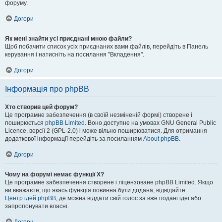
форуму.
Догори
Як мені знайти усі приєднані мною файли?
Щоб побачити список усіх приєднаних вами файлів, перейдіть в Панель
керування і натисніть на посилання "Вкладення".
Догори
Інформація про phpBB
Хто створив цей форум?
Це програмне забезпечення (в своїй незміненій формі) створене і
поширюється
phpBB Limited
. Воно доступне на умовах GNU General Public
Licence, версії 2 (GPL-2.0) і може вільно поширюватися. Для отримання
додаткової інформації перейдіть за посиланням
About phpBB
.
Догори
Чому на форумі немає функції X?
Це програмне забезпечення створене і ліцензоване phpBB Limited. Якщо
ви вважаєте, що якась функція повинна бути додана, відвідайте
Центр ідей phpBB
, де можна віддати свій голос за вже подані ідеї або
запропонувати власні.