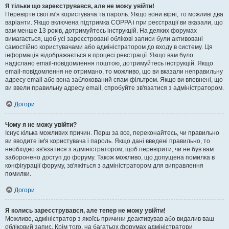
Я тільки що зареєструвався, але не можу увійти!
Перевірте свої ім'я користувача та пароль. Якщо вони вірні, то можливі два
варіанти. Якщо включена підтримка COPPA і при реєстрації ви вказали, що
вам менше 13 років, дотримуйтесь інструкцій. На деяких форумах
вимагається, щоб усі зареєстровані облікові записи були активовані
самостійно користувачами або адміністратором до входу в систему. Ця
інформація відображається в процесі реєстрації. Якщо вам було
надіслано email-повідомлення поштою, дотримуйтесь інструкцій. Якщо
email-повідомлення не отримано, то можливо, що ви вказали неправильну
адресу email або вона заблокований спам-фільтром. Якщо ви впевнені, що
ви ввели правильну адресу email, спробуйте зв'язатися з адміністратором.
Догори
Чому я не можу увійти?
Існує кілька можливих причин. Перш за все, переконайтесь, чи правильно
ви вводите ім'я користувача і пароль. Якщо дані введені правильно, то
необхідно зв'язатися з адміністратором, щоб перевірити, чи не був вам
заборонено доступ до форуму. Також можливо, що допущена помилка в
конфігурації форуму, зв'яжіться з адміністратором для виправлення
помилки.
Догори
Я колись зареєструвався, але тепер не можу увійти!
Можливо, адміністратор з якоїсь причини деактивував або видалив ваш
обліковий запис. Крім того, на багатьох форумах адміністратори