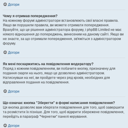
Догори
Чому я отримав попередження?
На кожному форумі адміністратори встановлюють свої власні правила.
Якщо ви порушили правила, ви можете отримати попередження.
Врахуйте, що це рішення адміністратора форуму, і phpBB Limited не має
ніякого відношення до попереджень, винесеним на даному сайті. Якщо ви
не знаєте, за що отримали попередження, зв'яжіться з адміністратором
форуму.
Догори
Як мені поскаржитись на повідомлення модератору?
Поряд з кожним повідомленням, ви побачите кнопку, призначену для
подання скарги на нього, якщо це дозволено адміністратором.
Натиснувши на неї, ви пройдете через ряд кроків, необхідних для
відправлення подання на повідомлення.
Догори
Що означає кнопка "Зберегти" в формі написання повідомлення?
Ця кнопка дозволяє вам зберігати повідомлення для того, щоб завершити
та розмістити їх пізніше. Для того, щоб відкрити збережене повідомлення,
перейдіть в параграф "Чернетки" панелі керування.
Догори