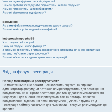
Чим закладки відрізняються від підписок?
Як мені зробити закладку або підписатись на певні форуми?
Як мені підписатись на певний форум?
Як мені відмовитись від підписки?
Вкладення
Які саме файли можна приєднувати на цьому форумі?
Як мені знайти усі приєднані мною файли?
Інформація про phpBB
Хто створив цей форум?
Чому на форумі немає функції X?
З ким мені зв'язатись з питань некоректного використання і / або юридичних
питань, пов'язаних з цим форумом?
Як мені зв'язатися з адміністратором конференції?
Вхід на форум і реєстрація
Навіщо мені потрібно реєструватися?
Ви можете цього і не робити. Все залежить від того, як вирішив
адміністратор форуму, чи потрібно вам реєструватись для розміщення
повідомлень, чи ні. Проте реєстрація дає вам додаткові можливості, які
недоступні для анонімних користувачів, такі як аватари, приватні
повідомлення, відсилання email-повідомлень, участь в групах і т. д.
Реєстрація займе у вас всього декілька хвилин, тому ми рекомендуємо це
зробити.