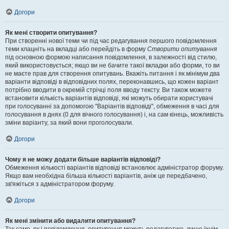
Догори
Як мені створити опитування?
При створенні нової теми чи під час редагування першого повідомлення
теми клацніть на вкладці або перейдіть в форму
Створити опитування
під основною формою написання повідомлення, в залежності від стилю,
який використовується; якщо ви не бачите такої вкладки або форми, то ви
не маєте прав для створення опитувань. Вкажіть питання і як мінімум два
варіанти відповіді в відповідних полях, переконавшись, що кожен варіант
потрібно вводити в окремій стрічці поля вводу тексту. Ви також можете
встановити кількість варіантів відповіді, які можуть обирати користувачі
при голосуванні за допомогою "Варіантів відповіді", обмеження в часі для
голосування в днях (0 для вічного голосування) і, на сам кінець, можливість
зміни варіанту, за який вони проголосували.
Догори
Чому я не можу додати більше варіантів відповіді?
Обмеження кількості варіантів відповіді встановлює адміністратор форуму.
Якщо вам необхідна більша кількості варіантів, аніж це передбачено,
зв'яжіться з адміністратором форуму.
Догори
Як мені змінити або видалити опитування?