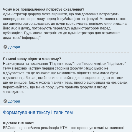
Чому моє повідомлення потребує схвалення?
Адміністратор форуму може вирішити, що повідомлення потребують
попереднього перегляду перед їх публікацією на форумі. Можливо також,
що адміністратор додав вас до групи користувачів, повідомлення яких, на
його або її думку, потребують перегляду адміністратором перед
публікацією. Будь ласка, зверніться до адміністратора для отримання
додаткової інформації.
Догори
Як мені знову підняти мою тему?
Натиснувши на посилання "Підняти тему" при її перегляді, ви "піднімете"
тему в верхню частину першої сторінки форуму. Якщо цього не
відбувається, то це означає, що можливість підняття тим могла бути
відключена, або час, який повинен пройти до повторного підняття теми,
ще не вийшов. Також можна підняти тему, просто відповівши на неї, однак
переконайтесь, що ви не порушуєте правила форуму, в якому
знаходитесь.
Догори
Форматування тексту і типи тем
Що таке BBCode?
BBCode - це особлива реалізація HTML, що пропонує великі можливості