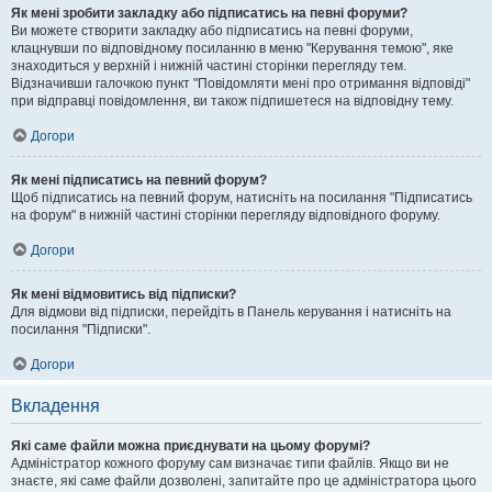
Як мені зробити закладку або підписатись на певні форуми?
Ви можете створити закладку або підписатись на певні форуми,
клацнувши по відповідному посиланню в меню "Керування темою", яке
знаходиться у верхній і нижній частині сторінки перегляду тем.
Відзначивши галочкою пункт "Повідомляти мені про отримання відповіді"
при відправці повідомлення, ви також підпишетеся на відповідну тему.
Догори
Як мені підписатись на певний форум?
Щоб підписатись на певний форум, натисніть на посилання "Підписатись
на форум" в нижній частині сторінки перегляду відповідного форуму.
Догори
Як мені відмовитись від підписки?
Для відмови від підписки, перейдіть в Панель керування і натисніть на
посилання "Підписки".
Догори
Вкладення
Які саме файли можна приєднувати на цьому форумі?
Адміністратор кожного форуму сам визначає типи файлів. Якщо ви не
знаєте, які саме файли дозволені, запитайте про це адміністратора цього