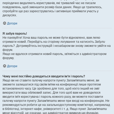
періодично видаляють користувачів, які тривалий час не писали
повідомлень, щоб зменшити розмір бази даних. Якщо це трапилось,
спробуйте ще раз зареєструватись і активніше приймати участь у
дискусіях.
Догори
Я забув пароль!
Не панікуйте! Хоча ваш пароль не може бути відновлено, вам легко
отримати новий. Перейдіть на сторінку логування та натисніть
Забули
пароль?
. Дотримуйтесь інструкцій і незабаром ви знову зможете увійти на
форум.
Якщо не вдалося отримати новий пароль, зв'яжіться з адміністратором
форуму.
Догори
Чому мені постійно доводиться вводити ім’я і пароль?
Якщо ви не ставите галочку напроти пункту
Запам'ятати мене
, ви
зможете залишатися під своїм ім'ям на конференції лише протягом
встановленого часу. Це зроблено для того, щоб ніхто інший не зміг
використати ваш обліковий запис. Для того щоб вам не доводилося
вводити ім'я користувача і пароль кожного разу, ви можете поставити
галочку напроти пункту
Запам'ятати мене
при вході на конференцію. Не
рекомендується робити це на загальнодоступному комп'ютері, наприклад
в бібліотеці, інтернет-кафе, університеті і т. д. Якщо пункт
Запам'ятати
мене
відсутній, це означає, що адміністратор вимкнув цю функцію.