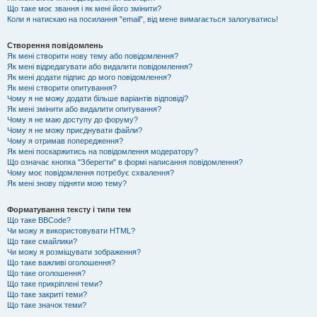
Що таке моє звання і як мені його змінити?
Коли я натискаю на посилання "email", від мене вимагається залогуватись!
Створення повідомлень
Як мені створити нову тему або повідомлення?
Як мені відредагувати або видалити повідомлення?
Як мені додати підпис до мого повідомлення?
Як мені створити опитування?
Чому я не можу додати більше варіантів відповіді?
Як мені змінити або видалити опитування?
Чому я не маю доступу до форуму?
Чому я не можу приєднувати файли?
Чому я отримав попередження?
Як мені поскаржитись на повідомлення модератору?
Що означає кнопка "Зберегти" в формі написання повідомлення?
Чому моє повідомлення потребує схвалення?
Як мені знову підняти мою тему?
Форматування тексту і типи тем
Що таке BBCode?
Чи можу я використовувати HTML?
Що таке смайлики?
Чи можу я розміщувати зображення?
Що таке важливі оголошення?
Що таке оголошення?
Що таке прикріплені теми?
Що таке закриті теми?
Що таке значок теми?