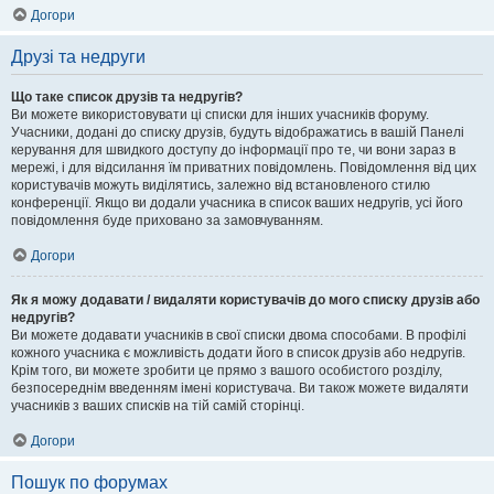
Догори
Друзі та недруги
Що таке список друзів та недругів?
Ви можете використовувати ці списки для інших учасників форуму.
Учасники, додані до списку друзів, будуть відображатись в вашій Панелі
керування для швидкого доступу до інформації про те, чи вони зараз в
мережі, і для відсилання їм приватних повідомлень. Повідомлення від цих
користувачів можуть виділятись, залежно від встановленого стилю
конференції. Якщо ви додали учасника в список ваших недругів, усі його
повідомлення буде приховано за замовчуванням.
Догори
Як я можу додавати / видаляти користувачів до мого списку друзів або
недругів?
Ви можете додавати учасників в свої списки двома способами. В профілі
кожного учасника є можливість додати його в список друзів або недругів.
Крім того, ви можете зробити це прямо з вашого особистого розділу,
безпосереднім введенням імені користувача. Ви також можете видаляти
учасників з ваших списків на тій самій сторінці.
Догори
Пошук по форумах