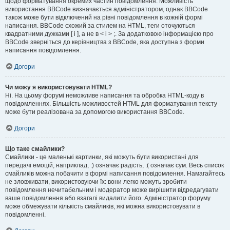
щодо форматування окремих частин повідомлення. Можливість
використання BBCode визначається адміністратором, однак BBCode
також може бути відключений на рівні повідомлення в кожній формі
написання. BBCode схожий за стилем на HTML, теги оточуються
квадратними дужками [ і ], а не в < і > ;. За додатковою інформацією про
BBCode зверніться до керівництва з BBCode, яка доступна з форми
написання повідомлення.
Догори
Чи можу я використовувати HTML?
Ні. На цьому форумі неможливе написання та обробка HTML-коду в
повідомленнях. Більшість можливостей HTML для форматування тексту
може бути реалізована за допомогою використання BBCode.
Догори
Що таке смайлики?
Смайлики - це маленькі картинки, які можуть бути використані для
передачі емоцій, наприклад, :) означає радість, :( означає сум. Весь список
смайликів можна побачити в формі написання повідомлення. Намагайтесь
не зловживати, використовуючи їх: вони легко можуть зробити
повідомлення нечитабельним і модератор може вирішити відредагувати
ваше повідомлення або взагалі видалити його. Адміністратор форуму
може обмежувати кількість смайликів, які можна використовувати в
повідомленні.