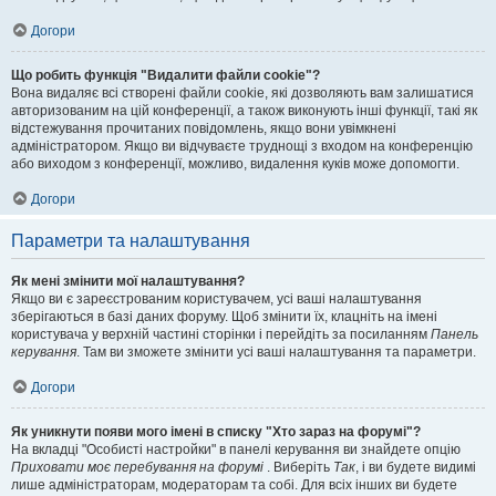
Догори
Що робить функція "Видалити файли cookie"?
Вона видаляє всі створені файли cookie, які дозволяють вам залишатися
авторизованим на цій конференції, а також виконують інші функції, такі як
відстежування прочитаних повідомлень, якщо вони увімкнені
адміністратором. Якщо ви відчуваєте труднощі з входом на конференцію
або виходом з конференції, можливо, видалення куків може допомогти.
Догори
Параметри та налаштування
Як мені змінити мої налаштування?
Якщо ви є зареєстрованим користувачем, усі ваші налаштування
зберігаються в базі даних форуму. Щоб змінити їх, клацніть на імені
користувача у верхній частині сторінки і перейдіть за посиланням
Панель
керування
. Там ви зможете змінити усі ваші налаштування та параметри.
Догори
Як уникнути появи мого імені в списку "Хто зараз на форумі"?
На вкладці "Особисті настройки" в панелі керування ви знайдете опцію
Приховати моє перебування на форумі
. Виберіть
Так
, і ви будете видимі
лише адміністраторам, модераторам та собі. Для всіх інших ви будете