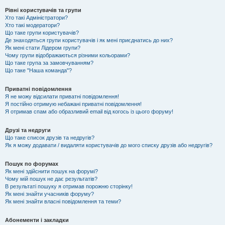
Рівні користувачів та групи
Хто такі Адміністратори?
Хто такі модератори?
Що таке групи користувачів?
Де знаходяться групи користувачів і як мені приєднатись до них?
Як мені стати Лідером групи?
Чому групи відображаються різними кольорами?
Що таке група за замовчуванням?
Що таке "Наша команда"?
Приватні повідомлення
Я не можу відсилати приватні повідомлення!
Я постійно отримую небажані приватні повідомлення!
Я отримав спам або образливий email від когось із цього форуму!
Друзі та недруги
Що таке список друзів та недругів?
Як я можу додавати / видаляти користувачів до мого списку друзів або недругів?
Пошук по форумах
Як мені здійснити пошук на форумі?
Чому мій пошук не дає результатів?
В результаті пошуку я отримав порожню сторінку!
Як мені знайти учасників форуму?
Як мені знайти власні повідомлення та теми?
Абонементи і закладки