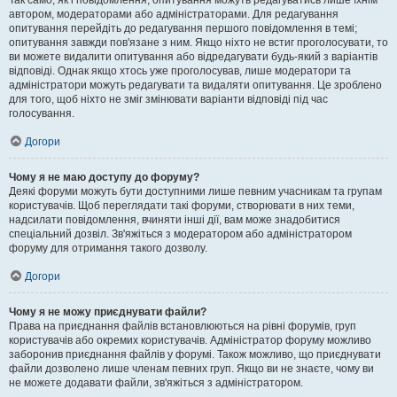
Так само, як і повідомлення, опитування можуть редагуватись лише їхнім
автором, модераторами або адміністраторами. Для редагування
опитування перейдіть до редагування першого повідомлення в темі;
опитування завжди пов'язане з ним. Якщо ніхто не встиг проголосувати, то
ви можете видалити опитування або відредагувати будь-який з варіантів
відповіді. Однак якщо хтось уже проголосував, лише модератори та
адміністратори можуть редагувати та видаляти опитування. Це зроблено
для того, щоб ніхто не зміг змінювати варіанти відповіді під час
голосування.
Догори
Чому я не маю доступу до форуму?
Деякі форуми можуть бути доступними лише певним учасникам та групам
користувачів. Щоб переглядати такі форуми, створювати в них теми,
надсилати повідомлення, вчиняти інші дії, вам може знадобитися
спеціальний дозвіл. Зв'яжіться з модератором або адміністратором
форуму для отримання такого дозволу.
Догори
Чому я не можу приєднувати файли?
Права на приєднання файлів встановлюються на рівні форумів, груп
користувачів або окремих користувачів. Адміністратор форуму можливо
заборонив приєднання файлів у форумі. Також можливо, що приєднувати
файли дозволено лише членам певних груп. Якщо ви не знаєте, чому ви
не можете додавати файли, зв'яжіться з адміністратором.