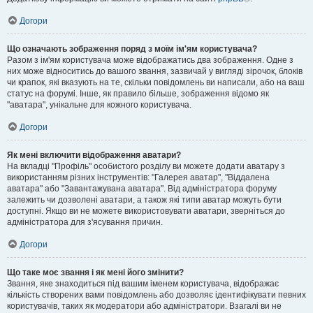
Догори
Що означають зображення поряд з моїм ім'ям користувача?
Разом з ім'ям користувача може відображатись два зображення. Одне з
них може відноситись до вашого звання, зазвичай у вигляді зірочок, блоків
чи крапок, які вказують на те, скільки повідомлень ви написали, або на ваш
статус на форумі. Інше, як правило більше, зображення відомо як
"аватара", унікальне для кожного користувача.
Догори
Як мені включити відображення аватари?
На вкладці "Профіль" особистого розділу ви можете додати аватару з
використанням різних інструментів: "Галерея аватар", "Віддалена
аватара" або "Завантажувана аватара". Від адміністратора форуму
залежить чи дозволені аватари, а також які типи аватар можуть бути
доступні. Якщо ви не можете використовувати аватари, зверніться до
адміністратора для з'ясування причин.
Догори
Що таке моє звання і як мені його змінити?
Звання, яке знаходиться під вашим іменем користувача, відображає
кількість створених вами повідомлень або дозволяє ідентифікувати певних
користувачів, таких як модератори або адміністратори. Взагалі ви не