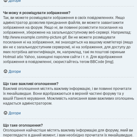
Догори
Чи можу я розміщувати зображення?
Так, ви можете розміщувати зображення в своїх повідомленнях. Якщо
адміністратор дозволив приєднання файлів, ви можете завантажити
зображення на форум. Якщо ні, ви повинні розмістити посилання на
зображення, збережене на загальнодоступному веб-сервері. Наприклад:
http://www.example.com/my-picture.gif. Ви не можете розміщувати
посилання ні на зображення, які знаходяться на вашому комп'ютері (якщо
він не є загальнодоступним сервером), ні на зображення, для доступу до
яких потрібна автентифікація, як, наприклад, такі як поштові скриньки
Hotmail або Yahoo, захищені паролем сайти і т. п. Для відображення
зображення в повідомленні, скористайтесь тегом BBCode [img].
Догори
Що таке важливі оголошення?
Важливі оголошення містять важливу інформацію, і ви повинні прочитати
їх якнайшвидше. Вони відображаються в верхній частині форуму та у
вашій Панелі керування. Можливість написання вами важливих оголошень
надається адміністратором.
Догори
Що таке оголошення?
Оголошення найчастіше містять важливу інформацію для форуму, який ви
переглядаєте в даний момент, і вам необхідно прочитати їх якнайшвидше.