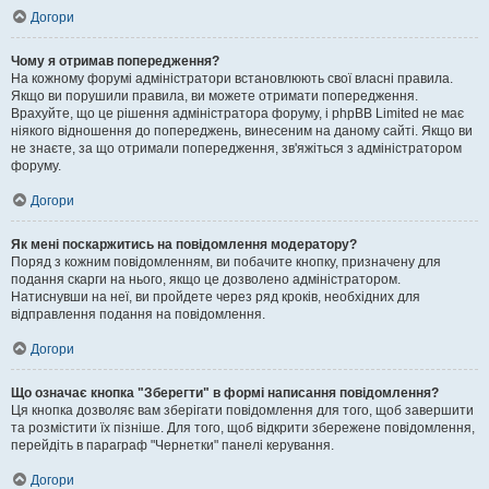
Догори
Чому я отримав попередження?
На кожному форумі адміністратори встановлюють свої власні правила.
Якщо ви порушили правила, ви можете отримати попередження.
Врахуйте, що це рішення адміністратора форуму, і phpBB Limited не має
ніякого відношення до попереджень, винесеним на даному сайті. Якщо ви
не знаєте, за що отримали попередження, зв'яжіться з адміністратором
форуму.
Догори
Як мені поскаржитись на повідомлення модератору?
Поряд з кожним повідомленням, ви побачите кнопку, призначену для
подання скарги на нього, якщо це дозволено адміністратором.
Натиснувши на неї, ви пройдете через ряд кроків, необхідних для
відправлення подання на повідомлення.
Догори
Що означає кнопка "Зберегти" в формі написання повідомлення?
Ця кнопка дозволяє вам зберігати повідомлення для того, щоб завершити
та розмістити їх пізніше. Для того, щоб відкрити збережене повідомлення,
перейдіть в параграф "Чернетки" панелі керування.
Догори