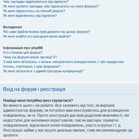
Чим закладки відрізняються від підписок?
Як мені зробити закладку або підписатись на певні форуми?
Як мені підписатись на певний форум?
Як мені відмовитись від підписки?
Вкладення
Які саме файли можна приєднувати на цьому форумі?
Як мені знайти усі приєднані мною файли?
Інформація про phpBB
Хто створив цей форум?
Чому на форумі немає функції X?
З ким мені зв'язатись з питань некоректного використання і / або юридичних
питань, пов'язаних з цим форумом?
Як мені зв'язатися з адміністратором конференції?
Вхід на форум і реєстрація
Навіщо мені потрібно реєструватися?
Ви можете цього і не робити. Все залежить від того, як вирішив
адміністратор форуму, чи потрібно вам реєструватись для розміщення
повідомлень, чи ні. Проте реєстрація дає вам додаткові можливості, які
недоступні для анонімних користувачів, такі як аватари, приватні
повідомлення, відсилання email-повідомлень, участь в групах і т. д.
Реєстрація займе у вас всього декілька хвилин, тому ми рекомендуємо це
зробити.