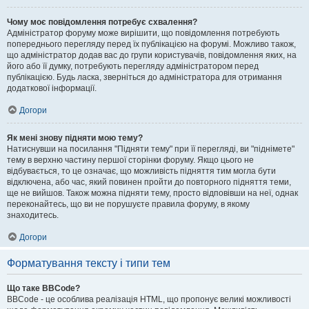
Чому моє повідомлення потребує схвалення?
Адміністратор форуму може вирішити, що повідомлення потребують
попереднього перегляду перед їх публікацією на форумі. Можливо також,
що адміністратор додав вас до групи користувачів, повідомлення яких, на
його або її думку, потребують перегляду адміністратором перед
публікацією. Будь ласка, зверніться до адміністратора для отримання
додаткової інформації.
Догори
Як мені знову підняти мою тему?
Натиснувши на посилання "Підняти тему" при її перегляді, ви "піднімете"
тему в верхню частину першої сторінки форуму. Якщо цього не
відбувається, то це означає, що можливість підняття тим могла бути
відключена, або час, який повинен пройти до повторного підняття теми,
ще не вийшов. Також можна підняти тему, просто відповівши на неї, однак
переконайтесь, що ви не порушуєте правила форуму, в якому
знаходитесь.
Догори
Форматування тексту і типи тем
Що таке BBCode?
BBCode - це особлива реалізація HTML, що пропонує великі можливості