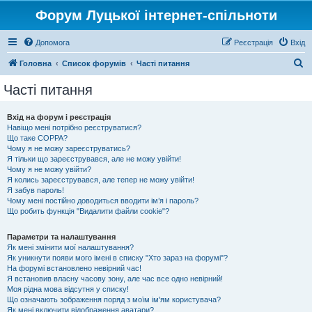
Форум Луцької інтернет-спільноти
Допомога
Реєстрація
Вхід
П
Головна
Список форумів
Часті питання
о
Часті питання
ш
у
Вхід на форум і реєстрація
Навіщо мені потрібно реєструватися?
к
Що таке COPPA?
Чому я не можу зареєструватись?
Я тільки що зареєструвався, але не можу увійти!
Чому я не можу увійти?
Я колись зареєструвався, але тепер не можу увійти!
Я забув пароль!
Чому мені постійно доводиться вводити ім’я і пароль?
Що робить функція "Видалити файли cookie"?
Параметри та налаштування
Як мені змінити мої налаштування?
Як уникнути появи мого імені в списку "Хто зараз на форумі"?
На форумі встановлено невірний час!
Я встановив власну часову зону, але час все одно невірний!
Моя рідна мова відсутня у списку!
Що означають зображення поряд з моїм ім'ям користувача?
Як мені включити відображення аватари?