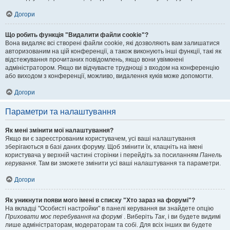
Догори
Що робить функція "Видалити файли cookie"?
Вона видаляє всі створені файли cookie, які дозволяють вам залишатися
авторизованим на цій конференції, а також виконують інші функції, такі як
відстежування прочитаних повідомлень, якщо вони увімкнені
адміністратором. Якщо ви відчуваєте труднощі з входом на конференцію
або виходом з конференції, можливо, видалення куків може допомогти.
Догори
Параметри та налаштування
Як мені змінити мої налаштування?
Якщо ви є зареєстрованим користувачем, усі ваші налаштування
зберігаються в базі даних форуму. Щоб змінити їх, клацніть на імені
користувача у верхній частині сторінки і перейдіть за посиланням
Панель
керування
. Там ви зможете змінити усі ваші налаштування та параметри.
Догори
Як уникнути появи мого імені в списку "Хто зараз на форумі"?
На вкладці "Особисті настройки" в панелі керування ви знайдете опцію
Приховати моє перебування на форумі
. Виберіть
Так
, і ви будете видимі
лише адміністраторам, модераторам та собі. Для всіх інших ви будете