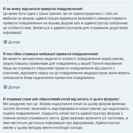
Я не можу відсилати приватні повідомлення!
Це може бути одна з трьох причин: ви не зареєструвались і / або не
ввійшли на форум, адміністрація відімкнула можливість використовувати
приватні повідомлення на всьому форумі або ж адміністратор заборонив
це особисто вам. Зв'яжіться з адміністратором для отримання додаткової
інформації.
Догори
Я постійно отримую небажані приватні повідомлення!
Ви можете автоматично видаляти особисті повідомлення користувачів,
скориставшись правилами для повідомлень у вашій Панелі керування.
Якщо ви отримуєте образливі приватні повідомлення від одного з
учасників, відправте скаргу на це повідомлення модераторам; вони можуть
заборонити йому надсилання приватних повідомлень.
Догори
Я отримав спам або образливий email від когось із цього форуму!
Ми шкодуємо про це. Форма надсилання email на цьому форумі включає
засоби безпеки і можливість відслідковувати користувачів, що надсилають
подібні повідомлення. Надішліть email-листа адміністратору форуму з
повною копією отриманого листа. Дуже важливо включити усі заголовки, в
яких міститься детальна інформація про відправника. Адміністратор
зможе у цьому випадку вжити необхідні заходи.