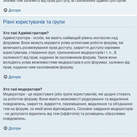
значків тем залежить від прав доступу, встановлених адміністратором.
Догори
Рівні користувачів та групи
Хто такі Адміністратори?
Адміністратори - особи, які мають найвищий рівень контролю над
форумом. Вони можуть керувати усіма аспектами роботи форуму, які
включають розмежування прав доступу, закриття доступу окремим
користувачам, створення груп, призначення модераторів і т. п., В
залежності від прав, наданих їм засновником форуму. Також вони
володіють усіма можливостями модераторів в усіх форумах, залежно від
прав, наданих ним засновником форуму.
Догори
Хто такі модератори?
Модератори - це користувачі (або групи користувачів), які щодня стежать
за роботою форуму. Вони мають можливості редагування та видалення
повідомлень, закриття, відкриття, переміщення, видалення та об'єднання
тем на форумі, за який вони відповідають. Основне завдання модераторів
- не допускати відхилень від тем (оффтопік) та розміщень образливих
повідомлень.
Догори