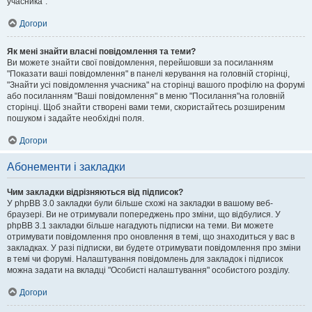
учасника".
Догори
Як мені знайти власні повідомлення та теми?
Ви можете знайти свої повідомлення, перейшовши за посиланням
"Показати ваші повідомлення" в панелі керування на головній сторінці,
"Знайти усі повідомлення учасника" на сторінці вашого профілю на форумі
або посиланням "Ваші повідомлення" в меню "Посилання"на головній
сторінці. Щоб знайти створені вами теми, скористайтесь розширеним
пошуком і задайте необхідні поля.
Догори
Абонементи і закладки
Чим закладки відрізняються від підписок?
У phpBB 3.0 закладки були більше схожі на закладки в вашому веб-
браузері. Ви не отримували попереджень про зміни, що відбулися. У
phpBB 3.1 закладки більше нагадують підписки на теми. Ви можете
отримувати повідомлення про оновлення в темі, що знаходиться у вас в
закладках. У разі підписки, ви будете отримувати повідомлення про зміни
в темі чи форумі. Налаштування повідомлень для закладок і підписок
можна задати на вкладці "Особисті налаштування" особистого розділу.
Догори