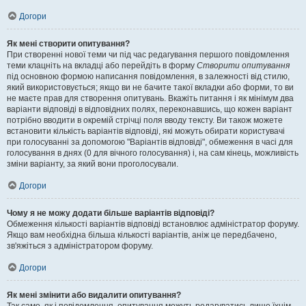
Догори
Як мені створити опитування?
При створенні нової теми чи під час редагування першого повідомлення
теми клацніть на вкладці або перейдіть в форму
Створити опитування
під основною формою написання повідомлення, в залежності від стилю,
який використовується; якщо ви не бачите такої вкладки або форми, то ви
не маєте прав для створення опитувань. Вкажіть питання і як мінімум два
варіанти відповіді в відповідних полях, переконавшись, що кожен варіант
потрібно вводити в окремій стрічці поля вводу тексту. Ви також можете
встановити кількість варіантів відповіді, які можуть обирати користувачі
при голосуванні за допомогою "Варіантів відповіді", обмеження в часі для
голосування в днях (0 для вічного голосування) і, на сам кінець, можливість
зміни варіанту, за який вони проголосували.
Догори
Чому я не можу додати більше варіантів відповіді?
Обмеження кількості варіантів відповіді встановлює адміністратор форуму.
Якщо вам необхідна більша кількості варіантів, аніж це передбачено,
зв'яжіться з адміністратором форуму.
Догори
Як мені змінити або видалити опитування?