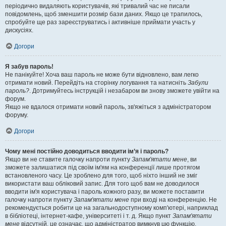
періодично видаляють користувачів, які тривалий час не писали
повідомлень, щоб зменшити розмір бази даних. Якщо це трапилось,
спробуйте ще раз зареєструватись і активніше приймати участь у
дискусіях.
Догори
Я забув пароль!
Не панікуйте! Хоча ваш пароль не може бути відновлено, вам легко
отримати новий. Перейдіть на сторінку логування та натисніть
Забули
пароль?
. Дотримуйтесь інструкцій і незабаром ви знову зможете увійти на
форум.
Якщо не вдалося отримати новий пароль, зв'яжіться з адміністратором
форуму.
Догори
Чому мені постійно доводиться вводити ім’я і пароль?
Якщо ви не ставите галочку напроти пункту
Запам'ятати мене
, ви
зможете залишатися під своїм ім'ям на конференції лише протягом
встановленого часу. Це зроблено для того, щоб ніхто інший не зміг
використати ваш обліковий запис. Для того щоб вам не доводилося
вводити ім'я користувача і пароль кожного разу, ви можете поставити
галочку напроти пункту
Запам'ятати мене
при вході на конференцію. Не
рекомендується робити це на загальнодоступному комп'ютері, наприклад
в бібліотеці, інтернет-кафе, університеті і т. д. Якщо пункт
Запам'ятати
мене
відсутній, це означає, що адміністратор вимкнув цю функцію.