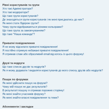
Рівні користувачів та групи
Хто такі Адміністратори?
Хто такі модератори?
Що таке групи користувачів?
Де знаходяться групи користувачів і як мені приєднатись до них?
Як мені стати Лідером групи?
Чому групи відображаються різними кольорами?
Що таке група за замовчуванням?
Що таке "Наша команда"?
Приватні повідомлення
Я не можу відсилати приватні повідомлення!
Я постійно отримую небажані приватні повідомлення!
Я отримав спам або образливий email від когось із цього форуму!
Друзі та недруги
Що таке список друзів та недругів?
Як я можу додавати / видаляти користувачів до мого списку друзів або недругів?
Пошук по форумах
Як мені здійснити пошук на форумі?
Чому мій пошук не дає результатів?
В результаті пошуку я отримав порожню сторінку!
Як мені знайти учасників форуму?
Як мені знайти власні повідомлення та теми?
Абонементи і закладки