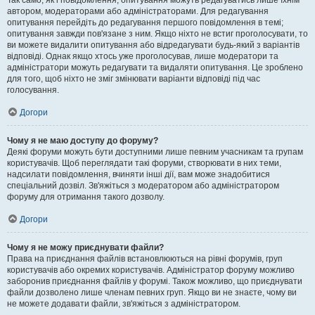
Так само, як і повідомлення, опитування можуть редагуватись лише їхнім
автором, модераторами або адміністраторами. Для редагування
опитування перейдіть до редагування першого повідомлення в темі;
опитування завжди пов'язане з ним. Якщо ніхто не встиг проголосувати, то
ви можете видалити опитування або відредагувати будь-який з варіантів
відповіді. Однак якщо хтось уже проголосував, лише модератори та
адміністратори можуть редагувати та видаляти опитування. Це зроблено
для того, щоб ніхто не зміг змінювати варіанти відповіді під час
голосування.
Догори
Чому я не маю доступу до форуму?
Деякі форуми можуть бути доступними лише певним учасникам та групам
користувачів. Щоб переглядати такі форуми, створювати в них теми,
надсилати повідомлення, вчиняти інші дії, вам може знадобитися
спеціальний дозвіл. Зв'яжіться з модератором або адміністратором
форуму для отримання такого дозволу.
Догори
Чому я не можу приєднувати файли?
Права на приєднання файлів встановлюються на рівні форумів, груп
користувачів або окремих користувачів. Адміністратор форуму можливо
заборонив приєднання файлів у форумі. Також можливо, що приєднувати
файли дозволено лише членам певних груп. Якщо ви не знаєте, чому ви
не можете додавати файли, зв'яжіться з адміністратором.