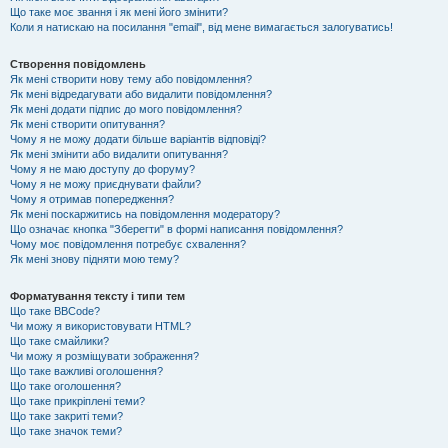
Що таке моє звання і як мені його змінити?
Коли я натискаю на посилання "email", від мене вимагається залогуватись!
Створення повідомлень
Як мені створити нову тему або повідомлення?
Як мені відредагувати або видалити повідомлення?
Як мені додати підпис до мого повідомлення?
Як мені створити опитування?
Чому я не можу додати більше варіантів відповіді?
Як мені змінити або видалити опитування?
Чому я не маю доступу до форуму?
Чому я не можу приєднувати файли?
Чому я отримав попередження?
Як мені поскаржитись на повідомлення модератору?
Що означає кнопка "Зберегти" в формі написання повідомлення?
Чому моє повідомлення потребує схвалення?
Як мені знову підняти мою тему?
Форматування тексту і типи тем
Що таке BBCode?
Чи можу я використовувати HTML?
Що таке смайлики?
Чи можу я розміщувати зображення?
Що таке важливі оголошення?
Що таке оголошення?
Що таке прикріплені теми?
Що таке закриті теми?
Що таке значок теми?