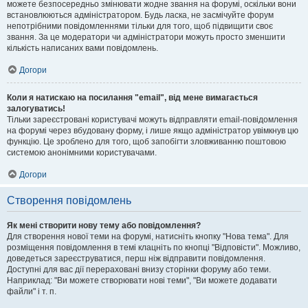
можете безпосередньо змінювати жодне звання на форумі, оскільки вони
встановлюються адміністратором. Будь ласка, не засмічуйте форум
непотрібними повідомленнями тільки для того, щоб підвищити своє
звання. За це модератори чи адміністратори можуть просто зменшити
кількість написаних вами повідомлень.
Догори
Коли я натискаю на посилання "email", від мене вимагається
залогуватись!
Тільки зареєстровані користувачі можуть відправляти email-повідомлення
на форумі через вбудовану форму, і лише якщо адміністратор увімкнув цю
функцію. Це зроблено для того, щоб запобігти зловживанню поштовою
системою анонімними користувачами.
Догори
Створення повідомлень
Як мені створити нову тему або повідомлення?
Для створення нової теми на форумі, натисніть кнопку "Нова тема". Для
розміщення повідомлення в темі клацніть по кнопці "Відповісти". Можливо,
доведеться зареєструватися, перш ніж відправити повідомлення.
Доступні для вас дії перераховані внизу сторінки форуму або теми.
Наприклад: "Ви можете створювати нові теми", "Ви можете додавати
файли" і т. п.