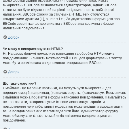
щодо форматування окремих частин повідомлення. Можливість
використання BBCode визначається адміністратором, однак BBCode
також може бути відключений на рівні повідомлення в кожній формі
написання. BBCode схожий за стилем на HTML, теги оточуються
квадратними дужками [ і ], а не в < і > ;. За додатковою інформацією про
BBCode зверніться до керівництва з BBCode, яка доступна з форми
написання повідомлення.
Догори
Чи можу я використовувати HTML?
Ні. На цьому форумі неможливе написання та обробка HTML-коду в
повідомленнях. Більшість можливостей HTML для форматування тексту
може бути реалізована за допомогою використання BBCode.
Догори
Що таке смайлики?
Смайлики - це маленькі картинки, які можуть бути використані для
передачі емоцій, наприклад, :) означає радість, :( означає сум. Весь список
смайликів можна побачити в формі написання повідомлення. Намагайтесь
не зловживати, використовуючи їх: вони легко можуть зробити
повідомлення нечитабельним і модератор може вирішити відредагувати
ваше повідомлення або взагалі видалити його. Адміністратор форуму
може обмежувати кількість смайликів, які можна використовувати в
повідомленні.