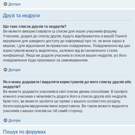
Догори
Друзі та недруги
Що таке список друзів та недругів?
Ви можете використовувати ці списки для інших учасників форуму.
Учасники, додані до списку друзів, будуть відображатись в вашій Панелі
керування для швидкого доступу до інформації про те, чи вони зараз в
мережі, і для відсилання їм приватних повідомлень. Повідомлення від цих
користувачів можуть виділятись, залежно від встановленого стилю
конференції. Якщо ви додали учасника в список ваших недругів, усі його
повідомлення буде приховано за замовчуванням.
Догори
Як я можу додавати / видаляти користувачів до мого списку друзів або
недругів?
Ви можете додавати учасників в свої списки двома способами. В профілі
кожного учасника є можливість додати його в список друзів або недругів.
Крім того, ви можете зробити це прямо з вашого особистого розділу,
безпосереднім введенням імені користувача. Ви також можете видаляти
учасників з ваших списків на тій самій сторінці.
Догори
Пошук по форумах