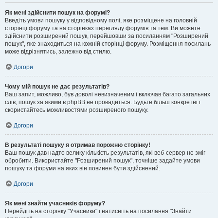
Як мені здійснити пошук на форумі?
Введіть умови пошуку у відповідному полі, яке розміщене на головній
сторінці форуму та на сторінках перегляду форумів та тем. Ви можете
здійснити розширений пошук, перейшовши за посиланням "Розширений
пошук", яке знаходиться на кожній сторінці форуму. Розміщення посилань
може відрізнятись, залежно від стилю.
Догори
Чому мій пошук не дає результатів?
Ваш запит, можливо, був доволі невизначеним і включав багато загальних
слів, пошук за якими в phpBB не провадиться. Будьте більш конкретні і
скористайтесь можливостями розширеного пошуку.
Догори
В результаті пошуку я отримав порожню сторінку!
Ваш пошук дав надто велику кількість результатів, які веб-сервер не зміг
обробити. Використайте "Розширений пошук", точніше задайте умови
пошуку та форуми на яких він повинен бути здійснений.
Догори
Як мені знайти учасників форуму?
Перейдіть на сторінку "Учасники" і натисніть на посилання "Знайти