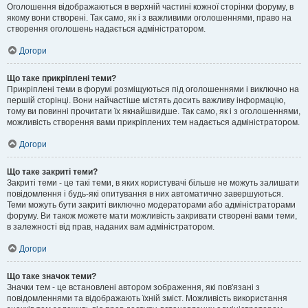
Оголошення відображаються в верхній частині кожної сторінки форуму, в
якому вони створені. Так само, як і з важливими оголошеннями, право на
створення оголошень надається адміністратором.
Догори
Що таке прикріплені теми?
Прикріплені теми в форумі розміщуються під оголошеннями і виключно на
першій сторінці. Вони найчастіше містять досить важливу інформацію,
тому ви повинні прочитати їх якнайшвидше. Так само, як і з оголошеннями,
можливість створення вами прикріплених тем надається адміністратором.
Догори
Що таке закриті теми?
Закриті теми - це такі теми, в яких користувачі більше не можуть залишати
повідомлення і будь-які опитування в них автоматично завершуються.
Теми можуть бути закриті виключно модераторами або адміністраторами
форуму. Ви також можете мати можливість закривати створені вами теми,
в залежності від прав, наданих вам адміністратором.
Догори
Що таке значок теми?
Значки тем - це встановлені автором зображення, які пов'язані з
повідомленнями та відображають їхній зміст. Можливість використання