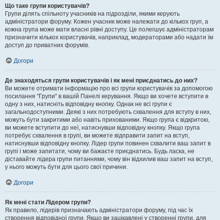
Що таке групи користувачів?
Групи ділять спільноту учасників на підрозділи, якими керують
адміністратори форуму. Кожен учасник може належати до кількох груп, а
кожна група може мати власні рівні доступу. Це полегшує адміністраторам
призначити кількох користувачів, наприклад, модераторами або надати їм
доступ до приватних форумів.
Догори
Де знаходяться групи користувачів і як мені приєднатись до них?
Ви можете отримати інформацію про всі групи користувачів за допомогою
посилання "Групи" в вашій Панелі керування. Якщо ви хочете вступити в
одну з них, натисніть відповідну кнопку. Однак не всі групи є
загальнодоступними. Деякі з них потребують схвалення для вступу в них,
можуть бути закритими або навіть прихованими. Якщо група є відкритою,
ви можете вступити до неї, натиснувши відповідну кнопку. Якщо група
потребує схвалення в групі, ви можете відправити запит на вступ,
натиснувши відповідну кнопку. Лідер групи повинен схвалити ваш запит в
групі і може запитати, чому ви бажаєте приєднатись. Будь ласка, не
діставайте лідера групи питаннями, чому він відхилив ваш запит на вступ,
у нього можуть бути для цього свої причини.
Догори
Як мені стати Лідером групи?
Як правило, лідерів призначають адміністратори форуму, під час їх
створення відповідної групи. Якщо ви зацікавлені у створенні групи, для