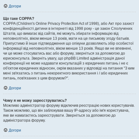
Догори
Що таке COPPA?
COPPA (Children's Online Privacy Protection Act of 1998), або Акт про захист
конфіденційності дитини в інтернеті від 1998 року - це закон Сполучених
Штатів, що вимагає від сайтів, які можуть збирати інформацію від
неповнолітніх, віком менше 13 років, мати на це письмову згоду батьків.
Припустимо й інше підтвердження що опікуни дозволяють збір особистої
інформації від неповнолітніх, віком менше 13 років. Якщо ви не впевнені,
чи це може стосуватись вас або форуму, зверніться за допомогою до
юрисконсульта. Зверніть увагу, що phpBB Limited адміністрація даної
конференції не може надавати консультацій з юридичних питань і не є
об'єктом юридичних відносин, окрім вказаних у відповіді на питання "З ким
мені зв'язатись з питань некоректного використання і / або юридичних
питань, пов'язаних з цим форумом?".
Догори
Чому я не можу зареєструватись?
Можливо адміністратор форуму відключив реєстрацію нових користувачів.
Також можливо, що він заблокував вашу IP-адресу або ім'я користувача,
яке ви намагаєтесь зареєструвати. Зверніться за допомогою до
адміністратора форуму.
Догори