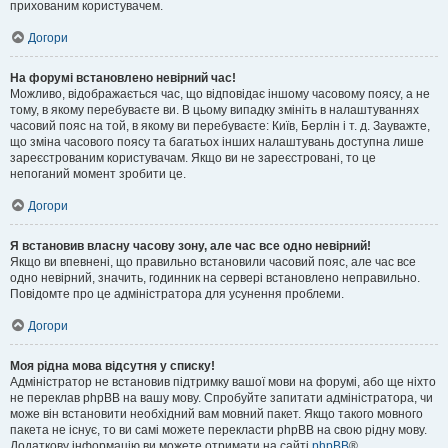
прихованим користувачем.
Догори
На форумі встановлено невірний час!
Можливо, відображається час, що відповідає іншому часовому поясу, а не
тому, в якому перебуваєте ви. В цьому випадку змініть в налаштуваннях
часовий пояс на той, в якому ви перебуваєте: Київ, Берлін і т. д. Зауважте,
що зміна часового поясу та багатьох інших налаштувань доступна лише
зареєстрованим користувачам. Якщо ви не зареєстровані, то це
непоганий момент зробити це.
Догори
Я встановив власну часову зону, але час все одно невірний!
Якщо ви впевнені, що правильно встановили часовий пояс, але час все
одно невірний, значить, годинник на сервері встановлено неправильно.
Повідомте про це адміністратора для усунення проблеми.
Догори
Моя рідна мова відсутня у списку!
Адміністратор не встановив підтримку вашої мови на форумі, або ще ніхто
не переклав phpBB на вашу мову. Спробуйте запитати адміністратора, чи
може він встановити необхідний вам мовний пакет. Якщо такого мовного
пакета не існує, то ви самі можете перекласти phpBB на свою рідну мову.
Додаткову інформацію ви можете отримати на сайті
phpBB
®.