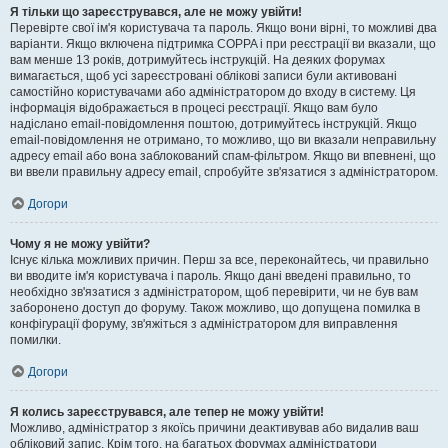
Я тільки що зареєструвався, але не можу увійти!
Перевірте свої ім'я користувача та пароль. Якщо вони вірні, то можливі два
варіанти. Якщо включена підтримка COPPA і при реєстрації ви вказали, що
вам менше 13 років, дотримуйтесь інструкцій. На деяких форумах
вимагається, щоб усі зареєстровані облікові записи були активовані
самостійно користувачами або адміністратором до входу в систему. Ця
інформація відображається в процесі реєстрації. Якщо вам було
надіслано email-повідомлення поштою, дотримуйтесь інструкцій. Якщо
email-повідомлення не отримано, то можливо, що ви вказали неправильну
адресу email або вона заблокований спам-фільтром. Якщо ви впевнені, що
ви ввели правильну адресу email, спробуйте зв'язатися з адміністратором.
Догори
Чому я не можу увійти?
Існує кілька можливих причин. Перш за все, переконайтесь, чи правильно
ви вводите ім'я користувача і пароль. Якщо дані введені правильно, то
необхідно зв'язатися з адміністратором, щоб перевірити, чи не був вам
заборонено доступ до форуму. Також можливо, що допущена помилка в
конфігурації форуму, зв'яжіться з адміністратором для виправлення
помилки.
Догори
Я колись зареєструвався, але тепер не можу увійти!
Можливо, адміністратор з якоїсь причини деактивував або видалив ваш
обліковий запис. Крім того, на багатьох форумах адміністратори