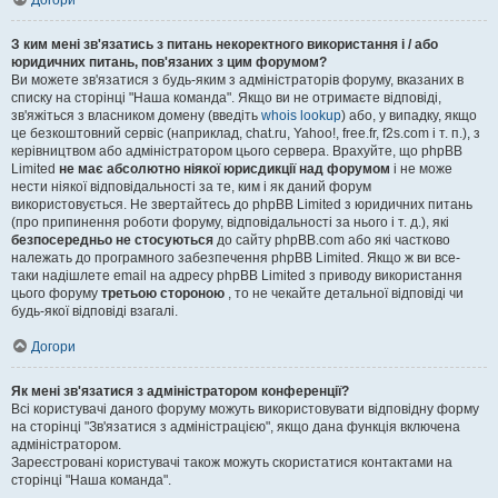
Догори
З ким мені зв'язатись з питань некоректного використання і / або
юридичних питань, пов'язаних з цим форумом?
Ви можете зв'язатися з будь-яким з адміністраторів форуму, вказаних в
списку на сторінці "Наша команда". Якщо ви не отримаєте відповіді,
зв'яжіться з власником домену (введіть
whois lookup
) або, у випадку, якщо
це безкоштовний сервіс (наприклад, chat.ru, Yahoo!, free.fr, f2s.com і т. п.), з
керівництвом або адміністратором цього сервера. Врахуйте, що phpBB
Limited
не має абсолютно ніякої юрисдикції над форумом
і не може
нести ніякої відповідальності за те, ким і як даний форум
використовується. Не звертайтесь до phpBB Limited з юридичних питань
(про припинення роботи форуму, відповідальності за нього і т. д.), які
безпосередньо не стосуються
до сайту phpBB.com або які частково
належать до програмного забезпечення phpBB Limited. Якщо ж ви все-
таки надішлете email на адресу phpBB Limited з приводу використання
цього форуму
третьою стороною
, то не чекайте детальної відповіді чи
будь-якої відповіді взагалі.
Догори
Як мені зв'язатися з адміністратором конференції?
Всі користувачі даного форуму можуть використовувати відповідну форму
на сторінці "Зв'язатися з адміністрацією", якщо дана функція включена
адміністратором.
Зареєстровані користувачі також можуть скористатися контактами на
сторінці "Наша команда".