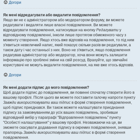
Догори
Як мені відредагувати або видалити повідомлення?
Якщо ви не є адміністратором або модератором форуму, ви можете
редагувати і видаляти лише власні повідомлення. Ви можете
відредагувати повідомлення, натиснувши на кнопку
Редагувати
у
відповідному повідомленні, інколи лише протягом обмеженого часу з
моменту створення. Якщо хтось вже відповів на повідомлення, то під ним
з'явиться невеличкий напис, який показує скільки разів ви редагували, а
також дату і час останньої з них. Воно не з'явиться, якщо повідомлення
редагував адміністратор або модератор, хоча вони можуть залишити
інформацію про зроблені зміни на свій розсуд. Врахуйте, що звичайні
користувачі не можуть видалити повідомлення, на яке вже хтось відповів.
Догори
Як мені додати підпис до мого повідомлення?
Щоб додати підпис до повідомлення, ви повинні спочатку створити його в
вашому профілі. Після цього ви можете поставити галочку напроти пункту
Завжди використовувати ваш підпис
в формі створення повідомлення,
щоб підпис приєднався. Ви також можете налаштувати приєднання
підпису за замовчуванням до усіх ваших повідомлень, зробивши
відповідний вибір у параграфі "Відправлення повідомлень" пункту
"Особисті налаштування" у вашому профілі. Незважаючи на це, ви
зможете скасувати додавання підпису в окремих повідомлення, знявши
прапорець
Завжди використовувати ваш підпис
в формі створення
повідомлення.