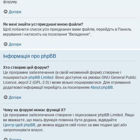
форуму.
Догори
Як мені знайти усі приєднані мною файли?
Щоб побачити список усіх приєднаних вами файлів, перейдіть в Панель
керування і натисніть на посилання "Вкладення".
Догори
Інформація про phpBB
Хто створив цей форум?
Це програмне забезпечення (в своїй незміненій формі) створене і
поширюється
phpBB Limited
. Воно доступне на умовах GNU General Public
Licence, версії 2 (GPL-2.0) і може вільно поширюватися. Для отримання
додаткової інформації перейдіть за посиланням
About phpBB
.
Догори
Чому на форумі немає функції X?
Це програмне забезпечення створене і ліцензоване phpBB Limited. Якщо
ви вважаєте, що якась функція повинна бути додана, відвідайте
Центр ідей phpBB
, де можна віддати свій голос за вже подані ідеї або
запропонувати власні.