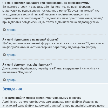
Як мені зробити закладку або підписатись на певні форуми?
Ви можете створити закладку або підписатись на певні форуми,
клацнувши по відповідному посиланню в меню "Керування темою", яке
знаходиться у верхній і нижній частині сторінки перегляду тем.
Відзначивши галочкою пункт "Повідомляти мені про отримання відповіді"
при відправці повідомлення, ви також підпишетеся на відповідну тему.
Догори
Як мені підписатись на певний форум?
Щоб підписатись на певний форум, натисніть на посилання "Підписатись
на форум" в нижній частині сторінки перегляду відповідного форуму.
Догори
Як мені відмовитись від підписки?
Для відмови від підписки, перейдіть в Панель керування і натисніть на
посилання "Підписки".
Догори
Вкладення
Які саме файли можна приєднувати на цьому форумі?
Адміністратор кожного форуму сам визначає типи файлів. Якщо ви не
знаєте, які саме файли дозволені, запитайте про це адміністратора цього