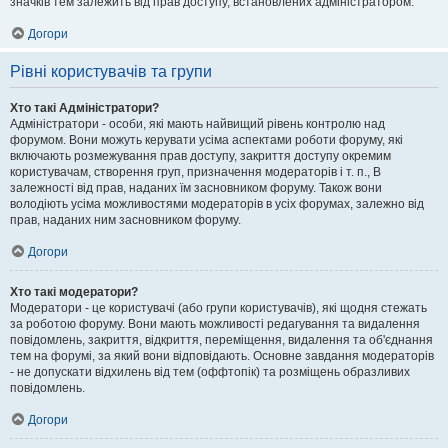
значків тем залежить від прав доступу, встановлених адміністратором.
Догори
Рівні користувачів та групи
Хто такі Адміністратори?
Адміністратори - особи, які мають найвищий рівень контролю над
форумом. Вони можуть керувати усіма аспектами роботи форуму, які
включають розмежування прав доступу, закриття доступу окремим
користувачам, створення груп, призначення модераторів і т. п., В
залежності від прав, наданих їм засновником форуму. Також вони
володіють усіма можливостями модераторів в усіх форумах, залежно від
прав, наданих ним засновником форуму.
Догори
Хто такі модератори?
Модератори - це користувачі (або групи користувачів), які щодня стежать
за роботою форуму. Вони мають можливості редагування та видалення
повідомлень, закриття, відкриття, переміщення, видалення та об'єднання
тем на форумі, за який вони відповідають. Основне завдання модераторів
- не допускати відхилень від тем (оффтопік) та розміщень образливих
повідомлень.
Догори