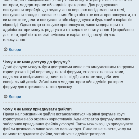
Так само, як і повідомлення, опитування можуть редагуватись лише їхнім
автором, модераторами або адміністраторами. Для редагування
опитування перейдіть до редагування першого повідомлення в темі;
опитування завжди пов'язане з ним. Якщо ніхто не встиг проголосувати, то
ви можете видалити опитування або відредагувати будь-який з варіантів
відповіді. Однак якщо хтось уже проголосував, лише модератори та
адміністратори можуть редагувати та видаляти опитування. Це зроблено
для того, щоб ніхто не зміг змінювати варіанти відповіді під час
голосування.
Догори
Чому я не маю доступу до форуму?
Деякі форуми можуть бути доступними лише певним учасникам та групам
користувачів. Щоб переглядати такі форуми, створювати в них теми,
надсилати повідомлення, вчиняти інші дії, вам може знадобитися
спеціальний дозвіл. Зв'яжіться з модератором або адміністратором
форуму для отримання такого дозволу.
Догори
Чому я не можу приєднувати файли?
Права на приєднання файлів встановлюються на рівні форумів, груп
користувачів або окремих користувачів. Адміністратор форуму можливо
заборонив приєднання файлів у форумі. Також можливо, що приєднувати
файли дозволено лише членам певних груп. Якщо ви не знаєте, чому ви
не можете додавати файли, зв'яжіться з адміністратором.