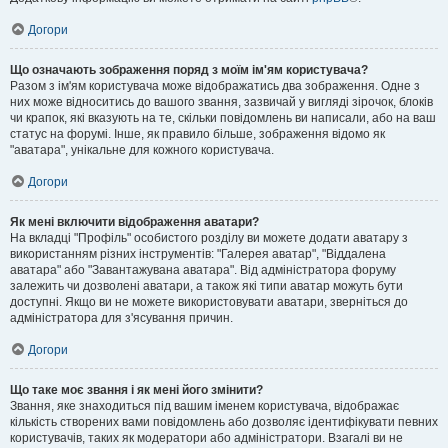
Догори
Що означають зображення поряд з моїм ім'ям користувача?
Разом з ім'ям користувача може відображатись два зображення. Одне з
них може відноситись до вашого звання, зазвичай у вигляді зірочок, блоків
чи крапок, які вказують на те, скільки повідомлень ви написали, або на ваш
статус на форумі. Інше, як правило більше, зображення відомо як
"аватара", унікальне для кожного користувача.
Догори
Як мені включити відображення аватари?
На вкладці "Профіль" особистого розділу ви можете додати аватару з
використанням різних інструментів: "Галерея аватар", "Віддалена
аватара" або "Завантажувана аватара". Від адміністратора форуму
залежить чи дозволені аватари, а також які типи аватар можуть бути
доступні. Якщо ви не можете використовувати аватари, зверніться до
адміністратора для з'ясування причин.
Догори
Що таке моє звання і як мені його змінити?
Звання, яке знаходиться під вашим іменем користувача, відображає
кількість створених вами повідомлень або дозволяє ідентифікувати певних
користувачів, таких як модератори або адміністратори. Взагалі ви не