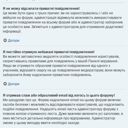
Я не можу відсилати приватні повідомлення!
Це може бути одна з трьох причин: ви не зареєструвались і / або не
ввійшли на форум, адміністрація відімкнула можливість використовувати
приватні повідомлення на всьому форумі або ж адміністратор заборонив
це особисто вам. Зв'яжіться з адміністратором для отримання додаткової
інформації.
Догори
Я постійно отримую небажані приватні повідомлення!
Ви можете автоматично видаляти особисті повідомлення користувачів,
скориставшись правилами для повідомлень у вашій Панелі керування.
Якщо ви отримуєте образливі приватні повідомлення від одного з
учасників, відправте скаргу на це повідомлення модераторам; вони можуть
заборонити йому надсилання приватних повідомлень.
Догори
Я отримав спам або образливий email від когось із цього форуму!
Ми шкодуємо про це. Форма надсилання email на цьому форумі включає
засоби безпеки і можливість відслідковувати користувачів, що надсилають
подібні повідомлення. Надішліть email-листа адміністратору форуму з
повною копією отриманого листа. Дуже важливо включити усі заголовки, в
яких міститься детальна інформація про відправника. Адміністратор
зможе у цьому випадку вжити необхідні заходи.