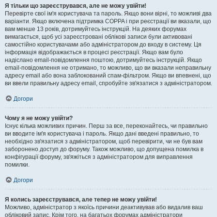
Я тільки що зареєструвався, але не можу увійти!
Перевірте свої ім'я користувача та пароль. Якщо вони вірні, то можливі два
варіанти. Якщо включена підтримка COPPA і при реєстрації ви вказали, що
вам менше 13 років, дотримуйтесь інструкцій. На деяких форумах
вимагається, щоб усі зареєстровані облікові записи були активовані
самостійно користувачами або адміністратором до входу в систему. Ця
інформація відображається в процесі реєстрації. Якщо вам було
надіслано email-повідомлення поштою, дотримуйтесь інструкцій. Якщо
email-повідомлення не отримано, то можливо, що ви вказали неправильну
адресу email або вона заблокований спам-фільтром. Якщо ви впевнені, що
ви ввели правильну адресу email, спробуйте зв'язатися з адміністратором.
Догори
Чому я не можу увійти?
Існує кілька можливих причин. Перш за все, переконайтесь, чи правильно
ви вводите ім'я користувача і пароль. Якщо дані введені правильно, то
необхідно зв'язатися з адміністратором, щоб перевірити, чи не був вам
заборонено доступ до форуму. Також можливо, що допущена помилка в
конфігурації форуму, зв'яжіться з адміністратором для виправлення
помилки.
Догори
Я колись зареєструвався, але тепер не можу увійти!
Можливо, адміністратор з якоїсь причини деактивував або видалив ваш
обліковий запис. Крім того, на багатьох форумах адміністратори