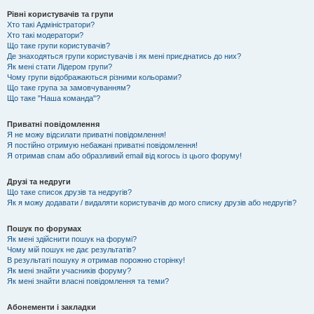
Рівні користувачів та групи
Хто такі Адміністратори?
Хто такі модератори?
Що таке групи користувачів?
Де знаходяться групи користувачів і як мені приєднатись до них?
Як мені стати Лідером групи?
Чому групи відображаються різними кольорами?
Що таке група за замовчуванням?
Що таке "Наша команда"?
Приватні повідомлення
Я не можу відсилати приватні повідомлення!
Я постійно отримую небажані приватні повідомлення!
Я отримав спам або образливий email від когось із цього форуму!
Друзі та недруги
Що таке список друзів та недругів?
Як я можу додавати / видаляти користувачів до мого списку друзів або недругів?
Пошук по форумах
Як мені здійснити пошук на форумі?
Чому мій пошук не дає результатів?
В результаті пошуку я отримав порожню сторінку!
Як мені знайти учасників форуму?
Як мені знайти власні повідомлення та теми?
Абонементи і закладки