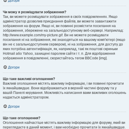
Догори
Чи можу я розміщувати зображення?
Так, ви можете розміщувати зображення в своїх повідомленнях. Якщо
адміністратор дозволив приєднання файлів, ви можете завантажити
зображення на форум. Якщо ні, ви повинні розмістити посилання на
зображення, збережене на загальнодоступному веб-сервері. Наприклад:
http://www.example.com/my-picture.gif. Ви не можете розміщувати
посилання ні на зображення, які знаходяться на вашому комп'ютері (якщо
він не є загальнодоступним сервером), ні на зображення, для доступу до
яких потрібна автентифікація, як, наприклад, такі як поштові скриньки
Hotmail або Yahoo, захищені паролем сайти і т. п. Для відображення
зображення в повідомленні, скористайтесь тегом BBCode [img].
Догори
Що таке важливі оголошення?
Важливі оголошення містять важливу інформацію, і ви повинні прочитати
їх якнайшвидше. Вони відображаються в верхній частині форуму та у
вашій Панелі керування. Можливість написання вами важливих оголошень
надається адміністратором.
Догори
Що таке оголошення?
Оголошення найчастіше містять важливу інформацію для форуму, який ви
переглядаєте в даний момент, і вам необхідно прочитати їх якнайшвидше.