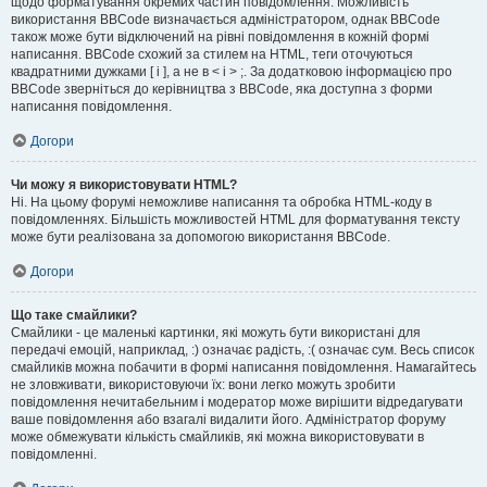
щодо форматування окремих частин повідомлення. Можливість
використання BBCode визначається адміністратором, однак BBCode
також може бути відключений на рівні повідомлення в кожній формі
написання. BBCode схожий за стилем на HTML, теги оточуються
квадратними дужками [ і ], а не в < і > ;. За додатковою інформацією про
BBCode зверніться до керівництва з BBCode, яка доступна з форми
написання повідомлення.
Догори
Чи можу я використовувати HTML?
Ні. На цьому форумі неможливе написання та обробка HTML-коду в
повідомленнях. Більшість можливостей HTML для форматування тексту
може бути реалізована за допомогою використання BBCode.
Догори
Що таке смайлики?
Смайлики - це маленькі картинки, які можуть бути використані для
передачі емоцій, наприклад, :) означає радість, :( означає сум. Весь список
смайликів можна побачити в формі написання повідомлення. Намагайтесь
не зловживати, використовуючи їх: вони легко можуть зробити
повідомлення нечитабельним і модератор може вирішити відредагувати
ваше повідомлення або взагалі видалити його. Адміністратор форуму
може обмежувати кількість смайликів, які можна використовувати в
повідомленні.