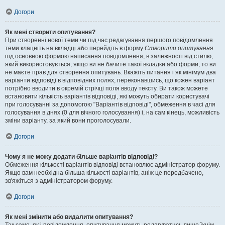
Догори
Як мені створити опитування?
При створенні нової теми чи під час редагування першого повідомлення
теми клацніть на вкладці або перейдіть в форму
Створити опитування
під основною формою написання повідомлення, в залежності від стилю,
який використовується; якщо ви не бачите такої вкладки або форми, то ви
не маєте прав для створення опитувань. Вкажіть питання і як мінімум два
варіанти відповіді в відповідних полях, переконавшись, що кожен варіант
потрібно вводити в окремій стрічці поля вводу тексту. Ви також можете
встановити кількість варіантів відповіді, які можуть обирати користувачі
при голосуванні за допомогою "Варіантів відповіді", обмеження в часі для
голосування в днях (0 для вічного голосування) і, на сам кінець, можливість
зміни варіанту, за який вони проголосували.
Догори
Чому я не можу додати більше варіантів відповіді?
Обмеження кількості варіантів відповіді встановлює адміністратор форуму.
Якщо вам необхідна більша кількості варіантів, аніж це передбачено,
зв'яжіться з адміністратором форуму.
Догори
Як мені змінити або видалити опитування?