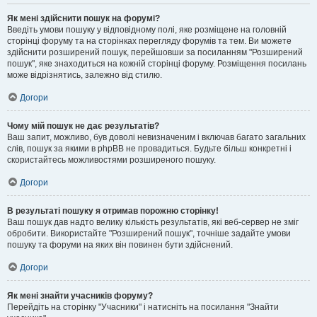
Як мені здійснити пошук на форумі?
Введіть умови пошуку у відповідному полі, яке розміщене на головній
сторінці форуму та на сторінках перегляду форумів та тем. Ви можете
здійснити розширений пошук, перейшовши за посиланням "Розширений
пошук", яке знаходиться на кожній сторінці форуму. Розміщення посилань
може відрізнятись, залежно від стилю.
Догори
Чому мій пошук не дає результатів?
Ваш запит, можливо, був доволі невизначеним і включав багато загальних
слів, пошук за якими в phpBB не провадиться. Будьте більш конкретні і
скористайтесь можливостями розширеного пошуку.
Догори
В результаті пошуку я отримав порожню сторінку!
Ваш пошук дав надто велику кількість результатів, які веб-сервер не зміг
обробити. Використайте "Розширений пошук", точніше задайте умови
пошуку та форуми на яких він повинен бути здійснений.
Догори
Як мені знайти учасників форуму?
Перейдіть на сторінку "Учасники" і натисніть на посилання "Знайти