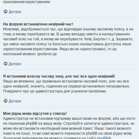
прихованим користувачем.
Догори
На форумі встановлено невірний час!
Можливо, відображається час, що відповідає іншому часовому поясу, а не
тому, в якому перебуваєте ви. В цьому випадку змініть в налаштуваннях
часовий пояс на той, в якому ви перебуваєте: Київ, Берлін і т. д. Зауважте,
що зміна часового поясу та багатьох інших налаштувань доступна лише
зареєстрованим користувачам. Якщо ви не зареєстровані, то це
непоганий момент зробити це.
Догори
Я встановив власну часову зону, але час все одно невірний!
Якщо ви впевнені, що правильно встановили часовий пояс, але час все
одно невірний, значить, годинник на сервері встановлено неправильно.
Повідомте про це адміністратора для усунення проблеми.
Догори
Моя рідна мова відсутня у списку!
Адміністратор не встановив підтримку вашої мови на форумі, або ще ніхто
не переклав phpBB на вашу мову. Спробуйте запитати адміністратора, чи
може він встановити необхідний вам мовний пакет. Якщо такого мовного
пакета не існує, то ви самі можете перекласти phpBB на свою рідну мову.
Додаткову інформацію ви можете отримати на сайті
phpBB
®.