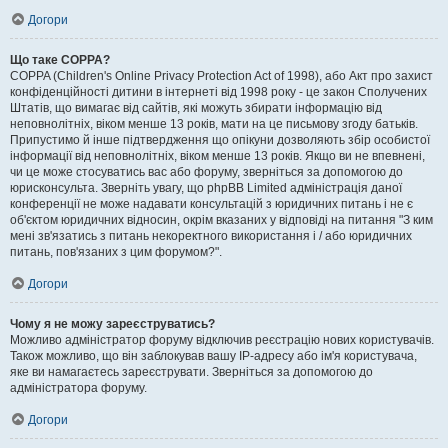
Догори
Що таке COPPA?
COPPA (Children's Online Privacy Protection Act of 1998), або Акт про захист
конфіденційності дитини в інтернеті від 1998 року - це закон Сполучених
Штатів, що вимагає від сайтів, які можуть збирати інформацію від
неповнолітніх, віком менше 13 років, мати на це письмову згоду батьків.
Припустимо й інше підтвердження що опікуни дозволяють збір особистої
інформації від неповнолітніх, віком менше 13 років. Якщо ви не впевнені,
чи це може стосуватись вас або форуму, зверніться за допомогою до
юрисконсульта. Зверніть увагу, що phpBB Limited адміністрація даної
конференції не може надавати консультацій з юридичних питань і не є
об'єктом юридичних відносин, окрім вказаних у відповіді на питання "З ким
мені зв'язатись з питань некоректного використання і / або юридичних
питань, пов'язаних з цим форумом?".
Догори
Чому я не можу зареєструватись?
Можливо адміністратор форуму відключив реєстрацію нових користувачів.
Також можливо, що він заблокував вашу IP-адресу або ім'я користувача,
яке ви намагаєтесь зареєструвати. Зверніться за допомогою до
адміністратора форуму.
Догори