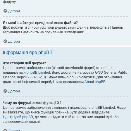
форуму.
Догори
Як мені знайти усі приєднані мною файли?
Щоб побачити список усіх приєднаних вами файлів, перейдіть в Панель
керування і натисніть на посилання "Вкладення".
Догори
Інформація про phpBB
Хто створив цей форум?
Це програмне забезпечення (в своїй незміненій формі) створене і
поширюється
phpBB Limited
. Воно доступне на умовах GNU General Public
Licence, версії 2 (GPL-2.0) і може вільно поширюватися. Для отримання
додаткової інформації перейдіть за посиланням
About phpBB
.
Догори
Чому на форумі немає функції X?
Це програмне забезпечення створене і ліцензоване phpBB Limited. Якщо
ви вважаєте, що якась функція повинна бути додана, відвідайте
Центр ідей phpBB
, де можна віддати свій голос за вже подані ідеї або
запропонувати власні.