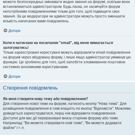
можете безпосередньо змінювати жодне звання на форумі, оскільки вони
встановлюються адміністратором. Будь ласка, не засмічуйте форум
непотрібними повідомленнями тільки для того, щоб підвищити своє
звання. За це модератори чи адміністратори можуть просто зменшити
кількість написаних вами повідомлень.
Догори
Коли я натискаю на посилання "email", від мене вимагається
залогуватись!
Тільки зареєстровані користувачі можуть відправляти email-повідомлення
на форумі через вбудовану форму, і лише якщо адміністратор увімкнув цю
функцію. Це зроблено для того, щоб запобігти зловживанню поштовою
системою анонімними користувачами.
Догори
Створення повідомлень
Як мені створити нову тему або повідомлення?
Для створення нової теми на форумі, натисніть кнопку "Нова тема". Для
розміщення повідомлення в темі клацніть по кнопці "Відповісти". Можливо,
доведеться зареєструватися, перш ніж відправити повідомлення.
Доступні для вас дії перераховані внизу сторінки форуму або теми.
Наприклад: "Ви можете створювати нові теми", "Ви можете додавати
файли" і т. п.