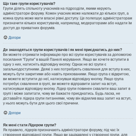
Що таке групи користувачів?
Групи ділять спільноту учасників на підрозділи, якими керують
адміністратори форуму. Кожен учасник може належати до кількох груп, а
кожна група може мати власні рівні доступу. Це полегшує адміністраторам
призначити кількох користувачів, наприклад, модераторами або надати їм
доступ до приватних форумів.
Догори
Де знаходяться групи користувачів і як мені приєднатись до них?
Ви можете отримати інформацію про всі групи користувачів за допомогою
посилання "Групи" в вашій Панелі керування. Якщо ви хочете вступити в
одну з них, натисніть відповідну кнопку. Однак не всі групи є
загальнодоступними. Деякі з них потребують схвалення для вступу в них,
можуть бути закритими або навіть прихованими. Якщо група є відкритою,
ви можете вступити до неї, натиснувши відповідну кнопку. Якщо група
потребує схвалення в групі, ви можете відправити запит на вступ,
натиснувши відповідну кнопку. Лідер групи повинен схвалити ваш запит в
групі і може запитати, чому ви бажаєте приєднатись. Будь ласка, не
діставайте лідера групи питаннями, чому він відхилив ваш запит на вступ,
у нього можуть бути для цього свої причини.
Догори
Як мені стати Лідером групи?
Як правило, лідерів призначають адміністратори форуму, під час їх
створення відповідної групи. Якщо ви зацікавлені у створенні групи, для