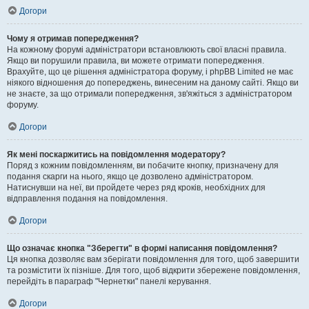
Догори
Чому я отримав попередження?
На кожному форумі адміністратори встановлюють свої власні правила.
Якщо ви порушили правила, ви можете отримати попередження.
Врахуйте, що це рішення адміністратора форуму, і phpBB Limited не має
ніякого відношення до попереджень, винесеним на даному сайті. Якщо ви
не знаєте, за що отримали попередження, зв'яжіться з адміністратором
форуму.
Догори
Як мені поскаржитись на повідомлення модератору?
Поряд з кожним повідомленням, ви побачите кнопку, призначену для
подання скарги на нього, якщо це дозволено адміністратором.
Натиснувши на неї, ви пройдете через ряд кроків, необхідних для
відправлення подання на повідомлення.
Догори
Що означає кнопка "Зберегти" в формі написання повідомлення?
Ця кнопка дозволяє вам зберігати повідомлення для того, щоб завершити
та розмістити їх пізніше. Для того, щоб відкрити збережене повідомлення,
перейдіть в параграф "Чернетки" панелі керування.
Догори