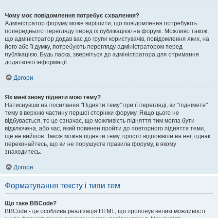
Чому моє повідомлення потребує схвалення?
Адміністратор форуму може вирішити, що повідомлення потребують
попереднього перегляду перед їх публікацією на форумі. Можливо також,
що адміністратор додав вас до групи користувачів, повідомлення яких, на
його або її думку, потребують перегляду адміністратором перед
публікацією. Будь ласка, зверніться до адміністратора для отримання
додаткової інформації.
Догори
Як мені знову підняти мою тему?
Натиснувши на посилання "Підняти тему" при її перегляді, ви "піднімете"
тему в верхню частину першої сторінки форуму. Якщо цього не
відбувається, то це означає, що можливість підняття тим могла бути
відключена, або час, який повинен пройти до повторного підняття теми,
ще не вийшов. Також можна підняти тему, просто відповівши на неї, однак
переконайтесь, що ви не порушуєте правила форуму, в якому
знаходитесь.
Догори
Форматування тексту і типи тем
Що таке BBCode?
BBCode - це особлива реалізація HTML, що пропонує великі можливості