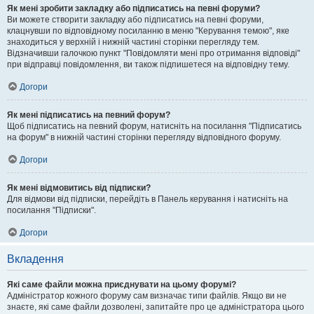
Як мені зробити закладку або підписатись на певні форуми?
Ви можете створити закладку або підписатись на певні форуми,
клацнувши по відповідному посиланню в меню "Керування темою", яке
знаходиться у верхній і нижній частині сторінки перегляду тем.
Відзначивши галочкою пункт "Повідомляти мені про отримання відповіді"
при відправці повідомлення, ви також підпишетеся на відповідну тему.
Догори
Як мені підписатись на певний форум?
Щоб підписатись на певний форум, натисніть на посилання "Підписатись
на форум" в нижній частині сторінки перегляду відповідного форуму.
Догори
Як мені відмовитись від підписки?
Для відмови від підписки, перейдіть в Панель керування і натисніть на
посилання "Підписки".
Догори
Вкладення
Які саме файли можна приєднувати на цьому форумі?
Адміністратор кожного форуму сам визначає типи файлів. Якщо ви не
знаєте, які саме файли дозволені, запитайте про це адміністратора цього