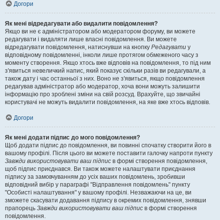
Догори
Як мені відредагувати або видалити повідомлення?
Якщо ви не є адміністратором або модератором форуму, ви можете
редагувати і видаляти лише власні повідомлення. Ви можете
відредагувати повідомлення, натиснувши на кнопку
Редагувати
у
відповідному повідомленні, інколи лише протягом обмеженого часу з
моменту створення. Якщо хтось вже відповів на повідомлення, то під ним
з'явиться невеличкий напис, який показує скільки разів ви редагували, а
також дату і час останньої з них. Воно не з'явиться, якщо повідомлення
редагував адміністратор або модератор, хоча вони можуть залишити
інформацію про зроблені зміни на свій розсуд. Врахуйте, що звичайні
користувачі не можуть видалити повідомлення, на яке вже хтось відповів.
Догори
Як мені додати підпис до мого повідомлення?
Щоб додати підпис до повідомлення, ви повинні спочатку створити його в
вашому профілі. Після цього ви можете поставити галочку напроти пункту
Завжди використовувати ваш підпис
в формі створення повідомлення,
щоб підпис приєднався. Ви також можете налаштувати приєднання
підпису за замовчуванням до усіх ваших повідомлень, зробивши
відповідний вибір у параграфі "Відправлення повідомлень" пункту
"Особисті налаштування" у вашому профілі. Незважаючи на це, ви
зможете скасувати додавання підпису в окремих повідомлення, знявши
прапорець
Завжди використовувати ваш підпис
в формі створення
повідомлення.