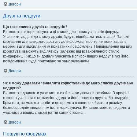
Догори
Друзі та недруги
Що таке список друзів та недругів?
Ви можете використовувати ці списки для інших учасників форуму.
Учасники, додані до списку друзів, будуть відображатись в вашій Панелі
керування для швидкого доступу до інформації про те, чи вони зараз в
мережі, і для відсилання їм приватних повідомлень. Повідомлення від цих
користувачів можуть виділятись, залежно від встановленого стилю
конференції. Якщо ви додали учасника в список ваших недругів, усі його
повідомлення буде приховано за замовчуванням.
Догори
Як я можу додавати / видаляти користувачів до мого списку друзів або
недругів?
Ви можете додавати учасників в свої списки двома способами. В профілі
кожного учасника є можливість додати його в список друзів або недругів.
Крім того, ви можете зробити це прямо з вашого особистого розділу,
безпосереднім введенням імені користувача. Ви також можете видаляти
учасників з ваших списків на тій самій сторінці.
Догори
Пошук по форумах