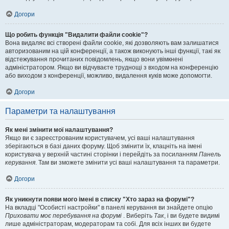
Догори
Що робить функція "Видалити файли cookie"?
Вона видаляє всі створені файли cookie, які дозволяють вам залишатися
авторизованим на цій конференції, а також виконують інші функції, такі як
відстежування прочитаних повідомлень, якщо вони увімкнені
адміністратором. Якщо ви відчуваєте труднощі з входом на конференцію
або виходом з конференції, можливо, видалення куків може допомогти.
Догори
Параметри та налаштування
Як мені змінити мої налаштування?
Якщо ви є зареєстрованим користувачем, усі ваші налаштування
зберігаються в базі даних форуму. Щоб змінити їх, клацніть на імені
користувача у верхній частині сторінки і перейдіть за посиланням
Панель
керування
. Там ви зможете змінити усі ваші налаштування та параметри.
Догори
Як уникнути появи мого імені в списку "Хто зараз на форумі"?
На вкладці "Особисті настройки" в панелі керування ви знайдете опцію
Приховати моє перебування на форумі
. Виберіть
Так
, і ви будете видимі
лише адміністраторам, модераторам та собі. Для всіх інших ви будете