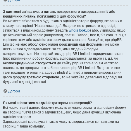
Догори
З ким мені зв'язатись з питань некоректного використання і / або
юридичних питань, пов'язаних з цим форумом?
Ви можете зв'язатися з будь-яким з адміністраторів форуму, вказаних в
списку на сторінці "Наша команда". Якщо ви не отримаєте відповіді,
зв'яжіться з власником домену (введіть
whois lookup
) або, у випадку, якщо
це безкоштовний сервіс (наприклад, chat.ru, Yahoo!, free.fr, f2s.com і т. п.), з
керівництвом або адміністратором цього сервера. Врахуйте, що phpBB
Limited
не має абсолютно ніякої юрисдикції над форумом
і не може
нести ніякої відповідальності за те, ким і як даний форум
використовується. Не звертайтесь до phpBB Limited з юридичних питань
(про припинення роботи форуму, відповідальності за нього і т. д.), які
безпосередньо не стосуються
до сайту phpBB.com або які частково
належать до програмного забезпечення phpBB Limited. Якщо ж ви все-
таки надішлете email на адресу phpBB Limited з приводу використання
цього форуму
третьою стороною
, то не чекайте детальної відповіді чи
будь-якої відповіді взагалі.
Догори
Як мені зв'язатися з адміністратором конференції?
Всі користувачі даного форуму можуть використовувати відповідну форму
на сторінці "Зв'язатися з адміністрацією", якщо дана функція включена
адміністратором.
Зареєстровані користувачі також можуть скористатися контактами на
сторінці "Наша команда".