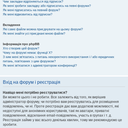
Чим закладки відрізняються від підписок?
Як мені зробити закладку або підписатись на певні форуми?
Як мені підписатись на певний форум?
Як мені відмовитись від підписки?
Вкладення
Які саме файли можна приєднувати на цьому форумі?
Як мені знайти усі приєднані мною файли?
Інформація про phpBB
Хто створив цей форум?
Чому на форумі немає функції X?
З ким мені зв'язатись з питань некоректного використання і / або юридичних
питань, пов'язаних з цим форумом?
Як мені зв'язатися з адміністратором конференції?
Вхід на форум і реєстрація
Навіщо мені потрібно реєструватися?
Ви можете цього і не робити. Все залежить від того, як вирішив
адміністратор форуму, чи потрібно вам реєструватись для розміщення
повідомлень, чи ні. Проте реєстрація дає вам додаткові можливості, які
недоступні для анонімних користувачів, такі як аватари, приватні
повідомлення, відсилання email-повідомлень, участь в групах і т. д.
Реєстрація займе у вас всього декілька хвилин, тому ми рекомендуємо це
зробити.