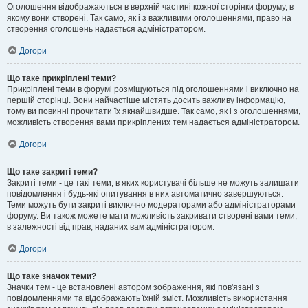
Оголошення відображаються в верхній частині кожної сторінки форуму, в
якому вони створені. Так само, як і з важливими оголошеннями, право на
створення оголошень надається адміністратором.
Догори
Що таке прикріплені теми?
Прикріплені теми в форумі розміщуються під оголошеннями і виключно на
першій сторінці. Вони найчастіше містять досить важливу інформацію,
тому ви повинні прочитати їх якнайшвидше. Так само, як і з оголошеннями,
можливість створення вами прикріплених тем надається адміністратором.
Догори
Що таке закриті теми?
Закриті теми - це такі теми, в яких користувачі більше не можуть залишати
повідомлення і будь-які опитування в них автоматично завершуються.
Теми можуть бути закриті виключно модераторами або адміністраторами
форуму. Ви також можете мати можливість закривати створені вами теми,
в залежності від прав, наданих вам адміністратором.
Догори
Що таке значок теми?
Значки тем - це встановлені автором зображення, які пов'язані з
повідомленнями та відображають їхній зміст. Можливість використання