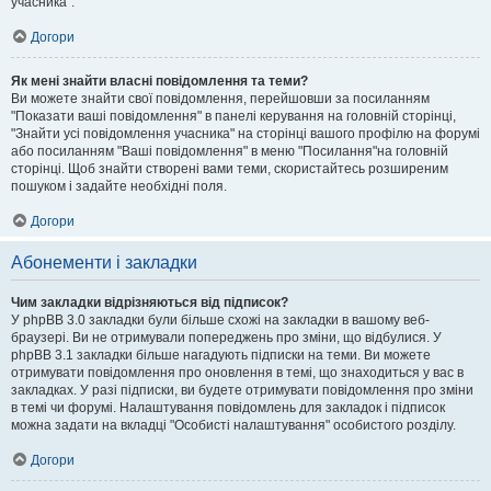
учасника".
Догори
Як мені знайти власні повідомлення та теми?
Ви можете знайти свої повідомлення, перейшовши за посиланням
"Показати ваші повідомлення" в панелі керування на головній сторінці,
"Знайти усі повідомлення учасника" на сторінці вашого профілю на форумі
або посиланням "Ваші повідомлення" в меню "Посилання"на головній
сторінці. Щоб знайти створені вами теми, скористайтесь розширеним
пошуком і задайте необхідні поля.
Догори
Абонементи і закладки
Чим закладки відрізняються від підписок?
У phpBB 3.0 закладки були більше схожі на закладки в вашому веб-
браузері. Ви не отримували попереджень про зміни, що відбулися. У
phpBB 3.1 закладки більше нагадують підписки на теми. Ви можете
отримувати повідомлення про оновлення в темі, що знаходиться у вас в
закладках. У разі підписки, ви будете отримувати повідомлення про зміни
в темі чи форумі. Налаштування повідомлень для закладок і підписок
можна задати на вкладці "Особисті налаштування" особистого розділу.
Догори