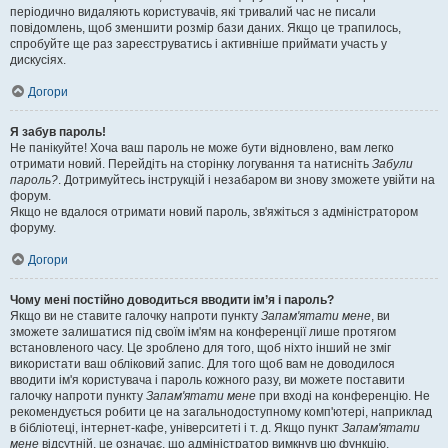
періодично видаляють користувачів, які тривалий час не писали
повідомлень, щоб зменшити розмір бази даних. Якщо це трапилось,
спробуйте ще раз зареєструватись і активніше приймати участь у
дискусіях.
Догори
Я забув пароль!
Не панікуйте! Хоча ваш пароль не може бути відновлено, вам легко
отримати новий. Перейдіть на сторінку логування та натисніть
Забули
пароль?
. Дотримуйтесь інструкцій і незабаром ви знову зможете увійти на
форум.
Якщо не вдалося отримати новий пароль, зв'яжіться з адміністратором
форуму.
Догори
Чому мені постійно доводиться вводити ім’я і пароль?
Якщо ви не ставите галочку напроти пункту
Запам'ятати мене
, ви
зможете залишатися під своїм ім'ям на конференції лише протягом
встановленого часу. Це зроблено для того, щоб ніхто інший не зміг
використати ваш обліковий запис. Для того щоб вам не доводилося
вводити ім'я користувача і пароль кожного разу, ви можете поставити
галочку напроти пункту
Запам'ятати мене
при вході на конференцію. Не
рекомендується робити це на загальнодоступному комп'ютері, наприклад
в бібліотеці, інтернет-кафе, університеті і т. д. Якщо пункт
Запам'ятати
мене
відсутній, це означає, що адміністратор вимкнув цю функцію.