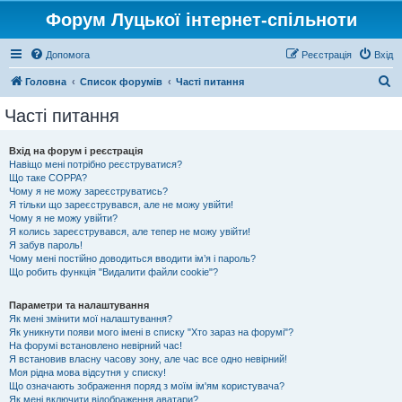
Форум Луцької інтернет-спільноти
Допомога
Реєстрація
Вхід
П
Головна
Список форумів
Часті питання
о
Часті питання
ш
у
Вхід на форум і реєстрація
Навіщо мені потрібно реєструватися?
к
Що таке COPPA?
Чому я не можу зареєструватись?
Я тільки що зареєструвався, але не можу увійти!
Чому я не можу увійти?
Я колись зареєструвався, але тепер не можу увійти!
Я забув пароль!
Чому мені постійно доводиться вводити ім’я і пароль?
Що робить функція "Видалити файли cookie"?
Параметри та налаштування
Як мені змінити мої налаштування?
Як уникнути появи мого імені в списку "Хто зараз на форумі"?
На форумі встановлено невірний час!
Я встановив власну часову зону, але час все одно невірний!
Моя рідна мова відсутня у списку!
Що означають зображення поряд з моїм ім'ям користувача?
Як мені включити відображення аватари?