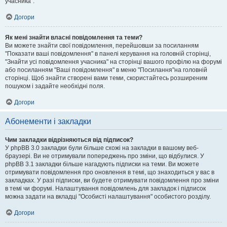
учасника".
Догори
Як мені знайти власні повідомлення та теми?
Ви можете знайти свої повідомлення, перейшовши за посиланням
"Показати ваші повідомлення" в панелі керування на головній сторінці,
"Знайти усі повідомлення учасника" на сторінці вашого профілю на форумі
або посиланням "Ваші повідомлення" в меню "Посилання"на головній
сторінці. Щоб знайти створені вами теми, скористайтесь розширеним
пошуком і задайте необхідні поля.
Догори
Абонементи і закладки
Чим закладки відрізняються від підписок?
У phpBB 3.0 закладки були більше схожі на закладки в вашому веб-
браузері. Ви не отримували попереджень про зміни, що відбулися. У
phpBB 3.1 закладки більше нагадують підписки на теми. Ви можете
отримувати повідомлення про оновлення в темі, що знаходиться у вас в
закладках. У разі підписки, ви будете отримувати повідомлення про зміни
в темі чи форумі. Налаштування повідомлень для закладок і підписок
можна задати на вкладці "Особисті налаштування" особистого розділу.
Догори