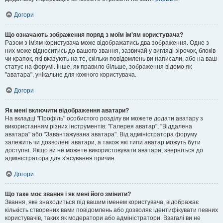
Догори
Що означають зображення поряд з моїм ім'ям користувача?
Разом з ім'ям користувача може відображатись два зображення. Одне з
них може відноситись до вашого звання, зазвичай у вигляді зірочок, блоків
чи крапок, які вказують на те, скільки повідомлень ви написали, або на ваш
статус на форумі. Інше, як правило більше, зображення відомо як
"аватара", унікальне для кожного користувача.
Догори
Як мені включити відображення аватари?
На вкладці "Профіль" особистого розділу ви можете додати аватару з
використанням різних інструментів: "Галерея аватар", "Віддалена
аватара" або "Завантажувана аватара". Від адміністратора форуму
залежить чи дозволені аватари, а також які типи аватар можуть бути
доступні. Якщо ви не можете використовувати аватари, зверніться до
адміністратора для з'ясування причин.
Догори
Що таке моє звання і як мені його змінити?
Звання, яке знаходиться під вашим іменем користувача, відображає
кількість створених вами повідомлень або дозволяє ідентифікувати певних
користувачів, таких як модератори або адміністратори. Взагалі ви не