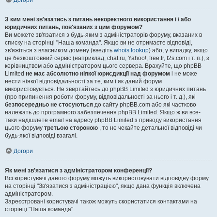
Догори
З ким мені зв'язатись з питань некоректного використання і / або
юридичних питань, пов'язаних з цим форумом?
Ви можете зв'язатися з будь-яким з адміністраторів форуму, вказаних в
списку на сторінці "Наша команда". Якщо ви не отримаєте відповіді,
зв'яжіться з власником домену (введіть
whois lookup
) або, у випадку, якщо
це безкоштовний сервіс (наприклад, chat.ru, Yahoo!, free.fr, f2s.com і т. п.), з
керівництвом або адміністратором цього сервера. Врахуйте, що phpBB
Limited
не має абсолютно ніякої юрисдикції над форумом
і не може
нести ніякої відповідальності за те, ким і як даний форум
використовується. Не звертайтесь до phpBB Limited з юридичних питань
(про припинення роботи форуму, відповідальності за нього і т. д.), які
безпосередньо не стосуються
до сайту phpBB.com або які частково
належать до програмного забезпечення phpBB Limited. Якщо ж ви все-
таки надішлете email на адресу phpBB Limited з приводу використання
цього форуму
третьою стороною
, то не чекайте детальної відповіді чи
будь-якої відповіді взагалі.
Догори
Як мені зв'язатися з адміністратором конференції?
Всі користувачі даного форуму можуть використовувати відповідну форму
на сторінці "Зв'язатися з адміністрацією", якщо дана функція включена
адміністратором.
Зареєстровані користувачі також можуть скористатися контактами на
сторінці "Наша команда".