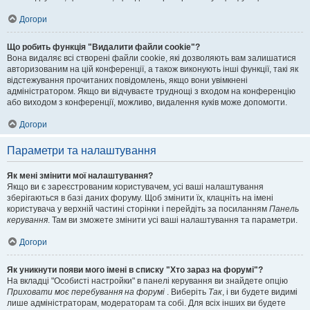
Догори
Що робить функція "Видалити файли cookie"?
Вона видаляє всі створені файли cookie, які дозволяють вам залишатися
авторизованим на цій конференції, а також виконують інші функції, такі як
відстежування прочитаних повідомлень, якщо вони увімкнені
адміністратором. Якщо ви відчуваєте труднощі з входом на конференцію
або виходом з конференції, можливо, видалення куків може допомогти.
Догори
Параметри та налаштування
Як мені змінити мої налаштування?
Якщо ви є зареєстрованим користувачем, усі ваші налаштування
зберігаються в базі даних форуму. Щоб змінити їх, клацніть на імені
користувача у верхній частині сторінки і перейдіть за посиланням
Панель
керування
. Там ви зможете змінити усі ваші налаштування та параметри.
Догори
Як уникнути появи мого імені в списку "Хто зараз на форумі"?
На вкладці "Особисті настройки" в панелі керування ви знайдете опцію
Приховати моє перебування на форумі
. Виберіть
Так
, і ви будете видимі
лише адміністраторам, модераторам та собі. Для всіх інших ви будете