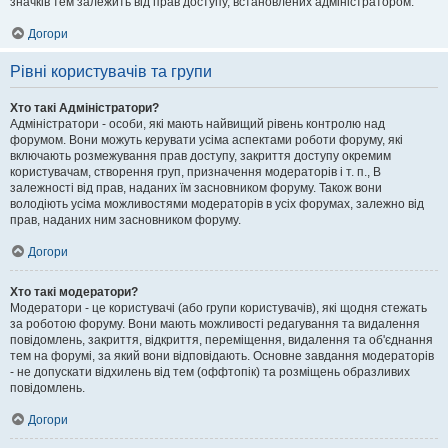
значків тем залежить від прав доступу, встановлених адміністратором.
Догори
Рівні користувачів та групи
Хто такі Адміністратори?
Адміністратори - особи, які мають найвищий рівень контролю над
форумом. Вони можуть керувати усіма аспектами роботи форуму, які
включають розмежування прав доступу, закриття доступу окремим
користувачам, створення груп, призначення модераторів і т. п., В
залежності від прав, наданих їм засновником форуму. Також вони
володіють усіма можливостями модераторів в усіх форумах, залежно від
прав, наданих ним засновником форуму.
Догори
Хто такі модератори?
Модератори - це користувачі (або групи користувачів), які щодня стежать
за роботою форуму. Вони мають можливості редагування та видалення
повідомлень, закриття, відкриття, переміщення, видалення та об'єднання
тем на форумі, за який вони відповідають. Основне завдання модераторів
- не допускати відхилень від тем (оффтопік) та розміщень образливих
повідомлень.
Догори