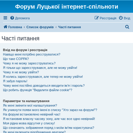
Форум Луцької інтернет-спільноти
Допомога
Реєстрація
Вхід
П
Головна
Список форумів
Часті питання
о
Часті питання
ш
у
Вхід на форум і реєстрація
Навіщо мені потрібно реєструватися?
к
Що таке COPPA?
Чому я не можу зареєструватись?
Я тільки що зареєструвався, але не можу увійти!
Чому я не можу увійти?
Я колись зареєструвався, але тепер не можу увійти!
Я забув пароль!
Чому мені постійно доводиться вводити ім’я і пароль?
Що робить функція "Видалити файли cookie"?
Параметри та налаштування
Як мені змінити мої налаштування?
Як уникнути появи мого імені в списку "Хто зараз на форумі"?
На форумі встановлено невірний час!
Я встановив власну часову зону, але час все одно невірний!
Моя рідна мова відсутня у списку!
Що означають зображення поряд з моїм ім'ям користувача?
Як мені включити відображення аватари?