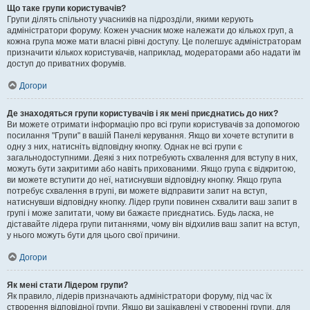
Що таке групи користувачів?
Групи ділять спільноту учасників на підрозділи, якими керують
адміністратори форуму. Кожен учасник може належати до кількох груп, а
кожна група може мати власні рівні доступу. Це полегшує адміністраторам
призначити кількох користувачів, наприклад, модераторами або надати їм
доступ до приватних форумів.
Догори
Де знаходяться групи користувачів і як мені приєднатись до них?
Ви можете отримати інформацію про всі групи користувачів за допомогою
посилання "Групи" в вашій Панелі керування. Якщо ви хочете вступити в
одну з них, натисніть відповідну кнопку. Однак не всі групи є
загальнодоступними. Деякі з них потребують схвалення для вступу в них,
можуть бути закритими або навіть прихованими. Якщо група є відкритою,
ви можете вступити до неї, натиснувши відповідну кнопку. Якщо група
потребує схвалення в групі, ви можете відправити запит на вступ,
натиснувши відповідну кнопку. Лідер групи повинен схвалити ваш запит в
групі і може запитати, чому ви бажаєте приєднатись. Будь ласка, не
діставайте лідера групи питаннями, чому він відхилив ваш запит на вступ,
у нього можуть бути для цього свої причини.
Догори
Як мені стати Лідером групи?
Як правило, лідерів призначають адміністратори форуму, під час їх
створення відповідної групи. Якщо ви зацікавлені у створенні групи, для