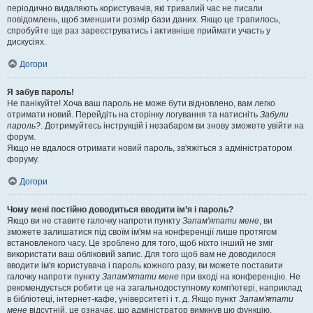
періодично видаляють користувачів, які тривалий час не писали
повідомлень, щоб зменшити розмір бази даних. Якщо це трапилось,
спробуйте ще раз зареєструватись і активніше приймати участь у
дискусіях.
Догори
Я забув пароль!
Не панікуйте! Хоча ваш пароль не може бути відновлено, вам легко
отримати новий. Перейдіть на сторінку логування та натисніть
Забули
пароль?
. Дотримуйтесь інструкцій і незабаром ви знову зможете увійти на
форум.
Якщо не вдалося отримати новий пароль, зв'яжіться з адміністратором
форуму.
Догори
Чому мені постійно доводиться вводити ім’я і пароль?
Якщо ви не ставите галочку напроти пункту
Запам'ятати мене
, ви
зможете залишатися під своїм ім'ям на конференції лише протягом
встановленого часу. Це зроблено для того, щоб ніхто інший не зміг
використати ваш обліковий запис. Для того щоб вам не доводилося
вводити ім'я користувача і пароль кожного разу, ви можете поставити
галочку напроти пункту
Запам'ятати мене
при вході на конференцію. Не
рекомендується робити це на загальнодоступному комп'ютері, наприклад
в бібліотеці, інтернет-кафе, університеті і т. д. Якщо пункт
Запам'ятати
мене
відсутній, це означає, що адміністратор вимкнув цю функцію.