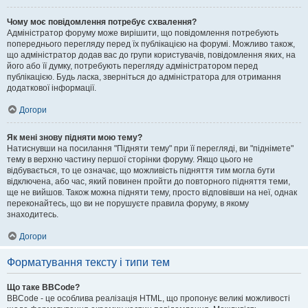
Чому моє повідомлення потребує схвалення?
Адміністратор форуму може вирішити, що повідомлення потребують
попереднього перегляду перед їх публікацією на форумі. Можливо також,
що адміністратор додав вас до групи користувачів, повідомлення яких, на
його або її думку, потребують перегляду адміністратором перед
публікацією. Будь ласка, зверніться до адміністратора для отримання
додаткової інформації.
Догори
Як мені знову підняти мою тему?
Натиснувши на посилання "Підняти тему" при її перегляді, ви "піднімете"
тему в верхню частину першої сторінки форуму. Якщо цього не
відбувається, то це означає, що можливість підняття тим могла бути
відключена, або час, який повинен пройти до повторного підняття теми,
ще не вийшов. Також можна підняти тему, просто відповівши на неї, однак
переконайтесь, що ви не порушуєте правила форуму, в якому
знаходитесь.
Догори
Форматування тексту і типи тем
Що таке BBCode?
BBCode - це особлива реалізація HTML, що пропонує великі можливості