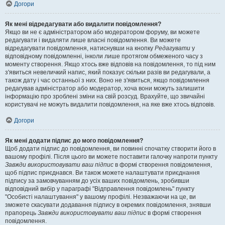
Догори
Як мені відредагувати або видалити повідомлення?
Якщо ви не є адміністратором або модератором форуму, ви можете
редагувати і видаляти лише власні повідомлення. Ви можете
відредагувати повідомлення, натиснувши на кнопку
Редагувати
у
відповідному повідомленні, інколи лише протягом обмеженого часу з
моменту створення. Якщо хтось вже відповів на повідомлення, то під ним
з'явиться невеличкий напис, який показує скільки разів ви редагували, а
також дату і час останньої з них. Воно не з'явиться, якщо повідомлення
редагував адміністратор або модератор, хоча вони можуть залишити
інформацію про зроблені зміни на свій розсуд. Врахуйте, що звичайні
користувачі не можуть видалити повідомлення, на яке вже хтось відповів.
Догори
Як мені додати підпис до мого повідомлення?
Щоб додати підпис до повідомлення, ви повинні спочатку створити його в
вашому профілі. Після цього ви можете поставити галочку напроти пункту
Завжди використовувати ваш підпис
в формі створення повідомлення,
щоб підпис приєднався. Ви також можете налаштувати приєднання
підпису за замовчуванням до усіх ваших повідомлень, зробивши
відповідний вибір у параграфі "Відправлення повідомлень" пункту
"Особисті налаштування" у вашому профілі. Незважаючи на це, ви
зможете скасувати додавання підпису в окремих повідомлення, знявши
прапорець
Завжди використовувати ваш підпис
в формі створення
повідомлення.