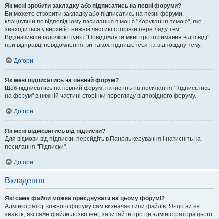
Як мені зробити закладку або підписатись на певні форуми?
Ви можете створити закладку або підписатись на певні форуми,
клацнувши по відповідному посиланню в меню "Керування темою", яке
знаходиться у верхній і нижній частині сторінки перегляду тем.
Відзначивши галочкою пункт "Повідомляти мені про отримання відповіді"
при відправці повідомлення, ви також підпишетеся на відповідну тему.
Догори
Як мені підписатись на певний форум?
Щоб підписатись на певний форум, натисніть на посилання "Підписатись
на форум" в нижній частині сторінки перегляду відповідного форуму.
Догори
Як мені відмовитись від підписки?
Для відмови від підписки, перейдіть в Панель керування і натисніть на
посилання "Підписки".
Догори
Вкладення
Які саме файли можна приєднувати на цьому форумі?
Адміністратор кожного форуму сам визначає типи файлів. Якщо ви не
знаєте, які саме файли дозволені, запитайте про це адміністратора цього