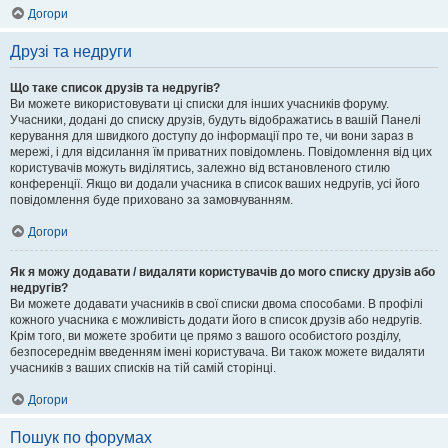
Догори
Друзі та недруги
Що таке список друзів та недругів?
Ви можете використовувати ці списки для інших учасників форуму.
Учасники, додані до списку друзів, будуть відображатись в вашій Панелі
керування для швидкого доступу до інформації про те, чи вони зараз в
мережі, і для відсилання їм приватних повідомлень. Повідомлення від цих
користувачів можуть виділятись, залежно від встановленого стилю
конференції. Якщо ви додали учасника в список ваших недругів, усі його
повідомлення буде приховано за замовчуванням.
Догори
Як я можу додавати / видаляти користувачів до мого списку друзів або
недругів?
Ви можете додавати учасників в свої списки двома способами. В профілі
кожного учасника є можливість додати його в список друзів або недругів.
Крім того, ви можете зробити це прямо з вашого особистого розділу,
безпосереднім введенням імені користувача. Ви також можете видаляти
учасників з ваших списків на тій самій сторінці.
Догори
Пошук по форумах