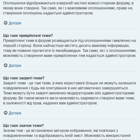
Оголошення відображаються в верхній частині кожної сторінки форуму, в
якому вони створені. Так само, як і з важливими оголошеннями, право на
створення оголошень надається адміністратором.
Догори
Що таке прикріплені теми?
Прикріплені теми в форумі розміщуються під оголошеннями і виключно на
першій сторінці. Вони найчастіше містять досить важливу інформацію,
тому ви повинні прочитати їх якнайшвидше. Так само, як і з оголошеннями,
можливість створення вами прикріплених тем надається адміністратором.
Догори
Що таке закриті теми?
Закриті теми - це такі теми, в яких користувачі більше не можуть залишати
повідомлення і будь-які опитування в них автоматично завершуються.
Теми можуть бути закриті виключно модераторами або адміністраторами
форуму. Ви також можете мати можливість закривати створені вами теми,
в залежності від прав, наданих вам адміністратором.
Догори
Що таке значок теми?
Значки тем - це встановлені автором зображення, які пов'язані з
повідомленнями та відображають їхній зміст. Можливість використання