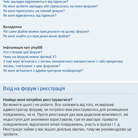
Чим закладки відрізняються від підписок?
Як мені зробити закладку або підписатись на певні форуми?
Як мені підписатись на певний форум?
Як мені відмовитись від підписки?
Вкладення
Які саме файли можна приєднувати на цьому форумі?
Як мені знайти усі приєднані мною файли?
Інформація про phpBB
Хто створив цей форум?
Чому на форумі немає функції X?
З ким мені зв'язатись з питань некоректного використання і / або юридичних
питань, пов'язаних з цим форумом?
Як мені зв'язатися з адміністратором конференції?
Вхід на форум і реєстрація
Навіщо мені потрібно реєструватися?
Ви можете цього і не робити. Все залежить від того, як вирішив
адміністратор форуму, чи потрібно вам реєструватись для розміщення
повідомлень, чи ні. Проте реєстрація дає вам додаткові можливості, які
недоступні для анонімних користувачів, такі як аватари, приватні
повідомлення, відсилання email-повідомлень, участь в групах і т. д.
Реєстрація займе у вас всього декілька хвилин, тому ми рекомендуємо це
зробити.