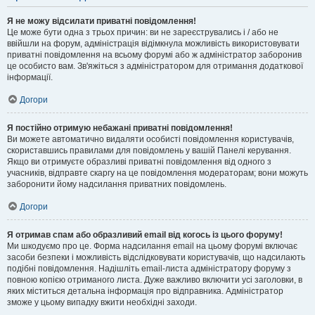
Я не можу відсилати приватні повідомлення!
Це може бути одна з трьох причин: ви не зареєструвались і / або не
ввійшли на форум, адміністрація відімкнула можливість використовувати
приватні повідомлення на всьому форумі або ж адміністратор заборонив
це особисто вам. Зв'яжіться з адміністратором для отримання додаткової
інформації.
Догори
Я постійно отримую небажані приватні повідомлення!
Ви можете автоматично видаляти особисті повідомлення користувачів,
скориставшись правилами для повідомлень у вашій Панелі керування.
Якщо ви отримуєте образливі приватні повідомлення від одного з
учасників, відправте скаргу на це повідомлення модераторам; вони можуть
заборонити йому надсилання приватних повідомлень.
Догори
Я отримав спам або образливий email від когось із цього форуму!
Ми шкодуємо про це. Форма надсилання email на цьому форумі включає
засоби безпеки і можливість відслідковувати користувачів, що надсилають
подібні повідомлення. Надішліть email-листа адміністратору форуму з
повною копією отриманого листа. Дуже важливо включити усі заголовки, в
яких міститься детальна інформація про відправника. Адміністратор
зможе у цьому випадку вжити необхідні заходи.