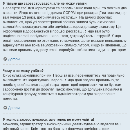
Я тільки що зареєструвався, але не можу увійти!
Перевірте свої ім'я користувача та пароль. Якщо вони вірні, то можливі два
варіанти. Якщо включена підтримка COPPA і при реєстрації ви вказали, що
вам менше 13 років, дотримуйтесь інструкцій. На деяких форумах
вимагається, щоб усі зареєстровані облікові записи були активовані
самостійно користувачами або адміністратором до входу в систему. Ця
інформація відображається в процесі реєстрації. Якщо вам було
надіслано email-повідомлення поштою, дотримуйтесь інструкцій. Якщо
email-повідомлення не отримано, то можливо, що ви вказали неправильну
адресу email або вона заблокований спам-фільтром. Якщо ви впевнені, що
ви ввели правильну адресу email, спробуйте зв'язатися з адміністратором.
Догори
Чому я не можу увійти?
Існує кілька можливих причин. Перш за все, переконайтесь, чи правильно
ви вводите ім'я користувача і пароль. Якщо дані введені правильно, то
необхідно зв'язатися з адміністратором, щоб перевірити, чи не був вам
заборонено доступ до форуму. Також можливо, що допущена помилка в
конфігурації форуму, зв'яжіться з адміністратором для виправлення
помилки.
Догори
Я колись зареєструвався, але тепер не можу увійти!
Можливо, адміністратор з якоїсь причини деактивував або видалив ваш
обліковий запис. Крім того, на багатьох форумах адміністратори