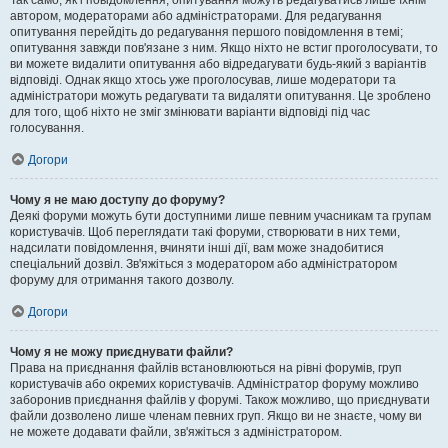
Так само, як і повідомлення, опитування можуть редагуватись лише їхнім
автором, модераторами або адміністраторами. Для редагування
опитування перейдіть до редагування першого повідомлення в темі;
опитування завжди пов'язане з ним. Якщо ніхто не встиг проголосувати, то
ви можете видалити опитування або відредагувати будь-який з варіантів
відповіді. Однак якщо хтось уже проголосував, лише модератори та
адміністратори можуть редагувати та видаляти опитування. Це зроблено
для того, щоб ніхто не зміг змінювати варіанти відповіді під час
голосування.
Догори
Чому я не маю доступу до форуму?
Деякі форуми можуть бути доступними лише певним учасникам та групам
користувачів. Щоб переглядати такі форуми, створювати в них теми,
надсилати повідомлення, вчиняти інші дії, вам може знадобитися
спеціальний дозвіл. Зв'яжіться з модератором або адміністратором
форуму для отримання такого дозволу.
Догори
Чому я не можу приєднувати файли?
Права на приєднання файлів встановлюються на рівні форумів, груп
користувачів або окремих користувачів. Адміністратор форуму можливо
заборонив приєднання файлів у форумі. Також можливо, що приєднувати
файли дозволено лише членам певних груп. Якщо ви не знаєте, чому ви
не можете додавати файли, зв'яжіться з адміністратором.