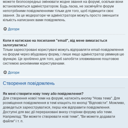
можете безпосередньо змінювати жодне звання на форумі, оскільки вони
встановлюються адміністратором. Будь ласка, не засмічуйте форум
непотрібними повідомленнями тільки для того, щоб підвищити своє
звання. За це модератори чи адміністратори можуть просто зменшити
кількість написаних вами повідомлень.
Догори
Коли я натискаю на посилання "email", від мене вимагається
залогуватись!
Тільки зареєстровані користувачі можуть відправляти email-повідомлення
на форумі через вбудовану форму, і лише якщо адміністратор увімкнув цю
функцію. Це зроблено для того, щоб запобігти зловживанню поштовою
системою анонімними користувачами.
Догори
Створення повідомлень
Як мені створити нову тему або повідомлення?
Для створення нової теми на форумі, натисніть кнопку "Нова тема". Для
розміщення повідомлення в темі клацніть по кнопці "Відповісти". Можливо,
доведеться зареєструватися, перш ніж відправити повідомлення.
Доступні для вас дії перераховані внизу сторінки форуму або теми.
Наприклад: "Ви можете створювати нові теми", "Ви можете додавати
файли" і т. п.