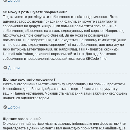
Догори
Чи можу я розміщувати зображення?
Так, ви можете розміщувати зображення в своїх повідомленнях. Якщо
адміністратор дозволив приєднання файлів, ви можете завантажити
зображення на форум. Якщо ні, ви повинні розмістити посилання на
зображення, збережене на загальнодоступному веб-сервері. Наприклад:
http://www.example.com/my-picture.gif. Ви не можете розміщувати
посилання ні на зображення, які знаходяться на вашому комп'ютері (якщо
він не є загальнодоступним сервером), ні на зображення, для доступу до
яких потрібна автентифікація, як, наприклад, такі як поштові скриньки
Hotmail або Yahoo, захищені паролем сайти і т. п. Для відображення
зображення в повідомленні, скористайтесь тегом BBCode [img].
Догори
Що таке важливі оголошення?
Важливі оголошення містять важливу інформацію, і ви повинні прочитати
їх якнайшвидше. Вони відображаються в верхній частині форуму та у
вашій Панелі керування. Можливість написання вами важливих оголошень
надається адміністратором.
Догори
Що таке оголошення?
Оголошення найчастіше містять важливу інформацію для форуму, який ви
переглядаєте в даний момент, і вам необхідно прочитати їх якнайшвидше.