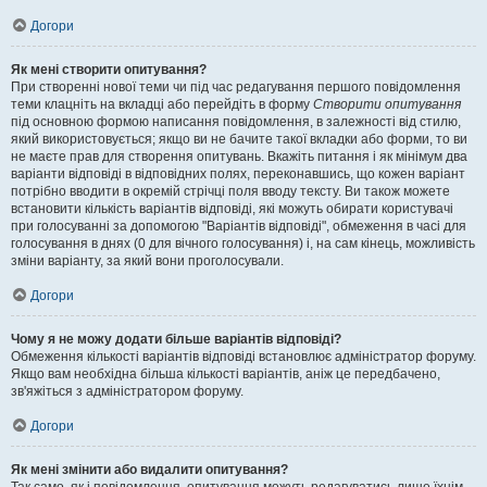
Догори
Як мені створити опитування?
При створенні нової теми чи під час редагування першого повідомлення
теми клацніть на вкладці або перейдіть в форму
Створити опитування
під основною формою написання повідомлення, в залежності від стилю,
який використовується; якщо ви не бачите такої вкладки або форми, то ви
не маєте прав для створення опитувань. Вкажіть питання і як мінімум два
варіанти відповіді в відповідних полях, переконавшись, що кожен варіант
потрібно вводити в окремій стрічці поля вводу тексту. Ви також можете
встановити кількість варіантів відповіді, які можуть обирати користувачі
при голосуванні за допомогою "Варіантів відповіді", обмеження в часі для
голосування в днях (0 для вічного голосування) і, на сам кінець, можливість
зміни варіанту, за який вони проголосували.
Догори
Чому я не можу додати більше варіантів відповіді?
Обмеження кількості варіантів відповіді встановлює адміністратор форуму.
Якщо вам необхідна більша кількості варіантів, аніж це передбачено,
зв'яжіться з адміністратором форуму.
Догори
Як мені змінити або видалити опитування?