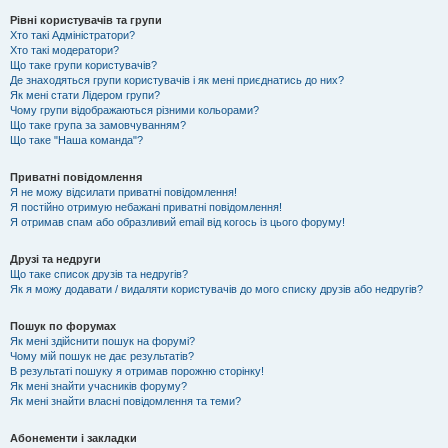
Рівні користувачів та групи
Хто такі Адміністратори?
Хто такі модератори?
Що таке групи користувачів?
Де знаходяться групи користувачів і як мені приєднатись до них?
Як мені стати Лідером групи?
Чому групи відображаються різними кольорами?
Що таке група за замовчуванням?
Що таке "Наша команда"?
Приватні повідомлення
Я не можу відсилати приватні повідомлення!
Я постійно отримую небажані приватні повідомлення!
Я отримав спам або образливий email від когось із цього форуму!
Друзі та недруги
Що таке список друзів та недругів?
Як я можу додавати / видаляти користувачів до мого списку друзів або недругів?
Пошук по форумах
Як мені здійснити пошук на форумі?
Чому мій пошук не дає результатів?
В результаті пошуку я отримав порожню сторінку!
Як мені знайти учасників форуму?
Як мені знайти власні повідомлення та теми?
Абонементи і закладки