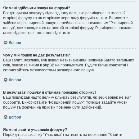
Як мені здійснити пошук на форумі?
Введіть умови пошуку у відповідному полі, яке розміщене на головній
сторінці форуму та на сторінках перегляду форумів та тем. Ви можете
здійснити розширений пошук, перейшовши за посиланням "Розширений
пошук", яке знаходиться на кожній сторінці форуму. Розміщення посилань
може відрізнятись, залежно від стилю.
Догори
Чому мій пошук не дає результатів?
Ваш запит, можливо, був доволі невизначеним і включав багато загальних
слів, пошук за якими в phpBB не провадиться. Будьте більш конкретні і
скористайтесь можливостями розширеного пошуку.
Догори
В результаті пошуку я отримав порожню сторінку!
Ваш пошук дав надто велику кількість результатів, які веб-сервер не зміг
обробити. Використайте "Розширений пошук", точніше задайте умови
пошуку та форуми на яких він повинен бути здійснений.
Догори
Як мені знайти учасників форуму?
Перейдіть на сторінку "Учасники" і натисніть на посилання "Знайти