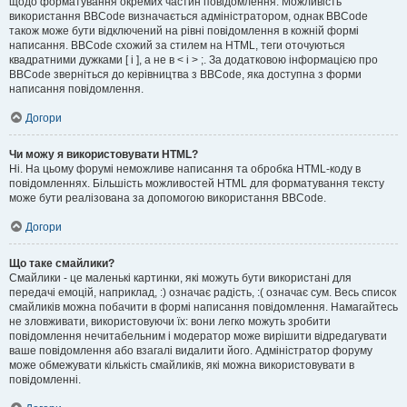
щодо форматування окремих частин повідомлення. Можливість
використання BBCode визначається адміністратором, однак BBCode
також може бути відключений на рівні повідомлення в кожній формі
написання. BBCode схожий за стилем на HTML, теги оточуються
квадратними дужками [ і ], а не в < і > ;. За додатковою інформацією про
BBCode зверніться до керівництва з BBCode, яка доступна з форми
написання повідомлення.
Догори
Чи можу я використовувати HTML?
Ні. На цьому форумі неможливе написання та обробка HTML-коду в
повідомленнях. Більшість можливостей HTML для форматування тексту
може бути реалізована за допомогою використання BBCode.
Догори
Що таке смайлики?
Смайлики - це маленькі картинки, які можуть бути використані для
передачі емоцій, наприклад, :) означає радість, :( означає сум. Весь список
смайликів можна побачити в формі написання повідомлення. Намагайтесь
не зловживати, використовуючи їх: вони легко можуть зробити
повідомлення нечитабельним і модератор може вирішити відредагувати
ваше повідомлення або взагалі видалити його. Адміністратор форуму
може обмежувати кількість смайликів, які можна використовувати в
повідомленні.