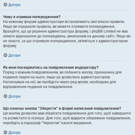
Догори
Чому я отримав попередження?
На кожному форумі адміністратори встановлюють свої власні правила.
Якщо ви порушили правила, ви можете отримати попередження.
Врахуйте, що це рішення адміністратора форуму, і phpBB Limited не має
ніякого відношення до попереджень, винесеним на даному сайті. Якщо ви
не знаєте, за що отримали попередження, зв'яжіться з адміністратором
форуму.
Догори
Як мені поскаржитись на повідомлення модератору?
Поряд з кожним повідомленням, ви побачите кнопку, призначену для
подання скарги на нього, якщо це дозволено адміністратором.
Натиснувши на неї, ви пройдете через ряд кроків, необхідних для
відправлення подання на повідомлення.
Догори
Що означає кнопка "Зберегти" в формі написання повідомлення?
Ця кнопка дозволяє вам зберігати повідомлення для того, щоб завершити
та розмістити їх пізніше. Для того, щоб відкрити збережене повідомлення,
перейдіть в параграф "Чернетки" панелі керування.
Догори