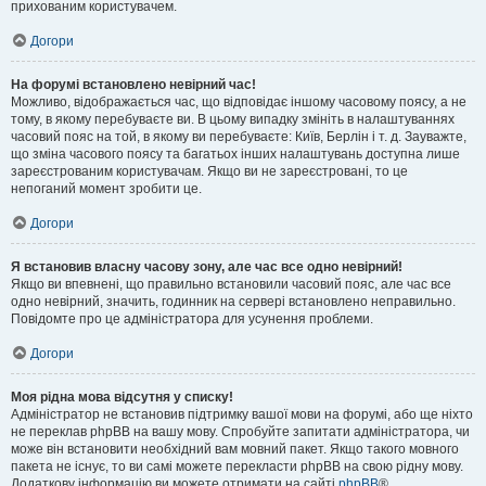
прихованим користувачем.
Догори
На форумі встановлено невірний час!
Можливо, відображається час, що відповідає іншому часовому поясу, а не
тому, в якому перебуваєте ви. В цьому випадку змініть в налаштуваннях
часовий пояс на той, в якому ви перебуваєте: Київ, Берлін і т. д. Зауважте,
що зміна часового поясу та багатьох інших налаштувань доступна лише
зареєстрованим користувачам. Якщо ви не зареєстровані, то це
непоганий момент зробити це.
Догори
Я встановив власну часову зону, але час все одно невірний!
Якщо ви впевнені, що правильно встановили часовий пояс, але час все
одно невірний, значить, годинник на сервері встановлено неправильно.
Повідомте про це адміністратора для усунення проблеми.
Догори
Моя рідна мова відсутня у списку!
Адміністратор не встановив підтримку вашої мови на форумі, або ще ніхто
не переклав phpBB на вашу мову. Спробуйте запитати адміністратора, чи
може він встановити необхідний вам мовний пакет. Якщо такого мовного
пакета не існує, то ви самі можете перекласти phpBB на свою рідну мову.
Додаткову інформацію ви можете отримати на сайті
phpBB
®.