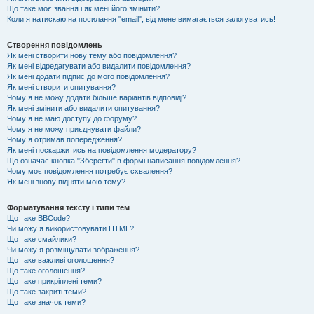
Що таке моє звання і як мені його змінити?
Коли я натискаю на посилання "email", від мене вимагається залогуватись!
Створення повідомлень
Як мені створити нову тему або повідомлення?
Як мені відредагувати або видалити повідомлення?
Як мені додати підпис до мого повідомлення?
Як мені створити опитування?
Чому я не можу додати більше варіантів відповіді?
Як мені змінити або видалити опитування?
Чому я не маю доступу до форуму?
Чому я не можу приєднувати файли?
Чому я отримав попередження?
Як мені поскаржитись на повідомлення модератору?
Що означає кнопка "Зберегти" в формі написання повідомлення?
Чому моє повідомлення потребує схвалення?
Як мені знову підняти мою тему?
Форматування тексту і типи тем
Що таке BBCode?
Чи можу я використовувати HTML?
Що таке смайлики?
Чи можу я розміщувати зображення?
Що таке важливі оголошення?
Що таке оголошення?
Що таке прикріплені теми?
Що таке закриті теми?
Що таке значок теми?