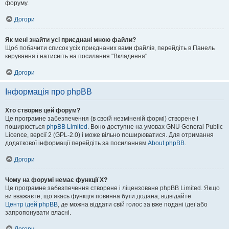
форуму.
Догори
Як мені знайти усі приєднані мною файли?
Щоб побачити список усіх приєднаних вами файлів, перейдіть в Панель
керування і натисніть на посилання "Вкладення".
Догори
Інформація про phpBB
Хто створив цей форум?
Це програмне забезпечення (в своїй незміненій формі) створене і
поширюється
phpBB Limited
. Воно доступне на умовах GNU General Public
Licence, версії 2 (GPL-2.0) і може вільно поширюватися. Для отримання
додаткової інформації перейдіть за посиланням
About phpBB
.
Догори
Чому на форумі немає функції X?
Це програмне забезпечення створене і ліцензоване phpBB Limited. Якщо
ви вважаєте, що якась функція повинна бути додана, відвідайте
Центр ідей phpBB
, де можна віддати свій голос за вже подані ідеї або
запропонувати власні.