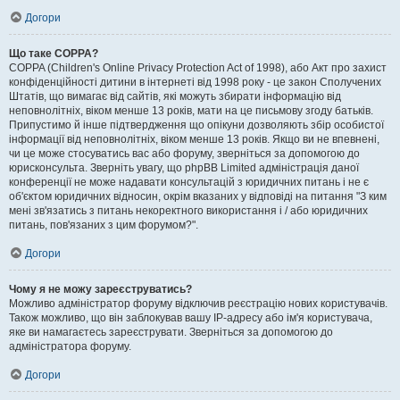
Догори
Що таке COPPA?
COPPA (Children's Online Privacy Protection Act of 1998), або Акт про захист
конфіденційності дитини в інтернеті від 1998 року - це закон Сполучених
Штатів, що вимагає від сайтів, які можуть збирати інформацію від
неповнолітніх, віком менше 13 років, мати на це письмову згоду батьків.
Припустимо й інше підтвердження що опікуни дозволяють збір особистої
інформації від неповнолітніх, віком менше 13 років. Якщо ви не впевнені,
чи це може стосуватись вас або форуму, зверніться за допомогою до
юрисконсульта. Зверніть увагу, що phpBB Limited адміністрація даної
конференції не може надавати консультацій з юридичних питань і не є
об'єктом юридичних відносин, окрім вказаних у відповіді на питання "З ким
мені зв'язатись з питань некоректного використання і / або юридичних
питань, пов'язаних з цим форумом?".
Догори
Чому я не можу зареєструватись?
Можливо адміністратор форуму відключив реєстрацію нових користувачів.
Також можливо, що він заблокував вашу IP-адресу або ім'я користувача,
яке ви намагаєтесь зареєструвати. Зверніться за допомогою до
адміністратора форуму.
Догори