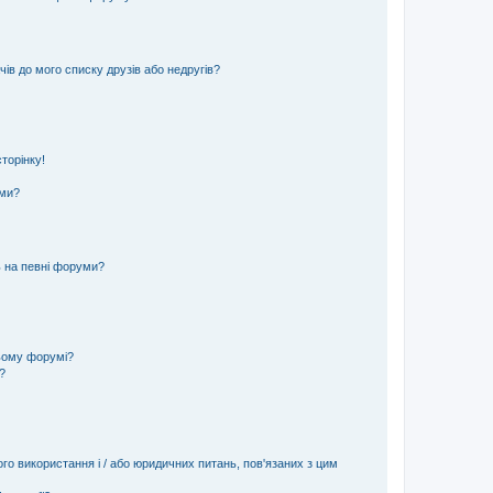
ів до мого списку друзів або недругів?
торінку!
еми?
ь на певні форуми?
ьому форумі?
?
ого використання і / або юридичних питань, пов'язаних з цим