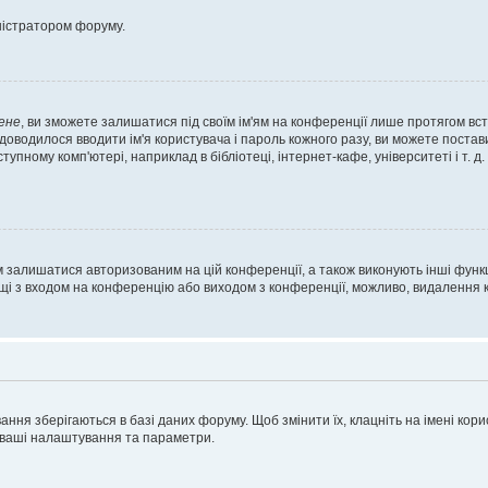
ністратором форуму.
ене
, ви зможете залишатися під своїм ім'ям на конференції лише протягом вст
 доводилося вводити ім'я користувача і пароль кожного разу, ви можете поста
пному комп'ютері, наприклад в бібліотеці, інтернет-кафе, університеті і т. д
м залишатися авторизованим на цій конференції, а також виконують інші функц
ощі з входом на конференцію або виходом з конференції, можливо, видалення к
ня зберігаються в базі даних форуму. Щоб змінити їх, клацніть на імені корист
і ваші налаштування та параметри.