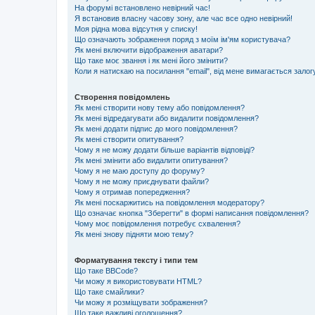
На форумі встановлено невірний час!
Я встановив власну часову зону, але час все одно невірний!
Моя рідна мова відсутня у списку!
Що означають зображення поряд з моїм ім'ям користувача?
Як мені включити відображення аватари?
Що таке моє звання і як мені його змінити?
Коли я натискаю на посилання "email", від мене вимагається залог
Створення повідомлень
Як мені створити нову тему або повідомлення?
Як мені відредагувати або видалити повідомлення?
Як мені додати підпис до мого повідомлення?
Як мені створити опитування?
Чому я не можу додати більше варіантів відповіді?
Як мені змінити або видалити опитування?
Чому я не маю доступу до форуму?
Чому я не можу приєднувати файли?
Чому я отримав попередження?
Як мені поскаржитись на повідомлення модератору?
Що означає кнопка "Зберегти" в формі написання повідомлення?
Чому моє повідомлення потребує схвалення?
Як мені знову підняти мою тему?
Форматування тексту і типи тем
Що таке BBCode?
Чи можу я використовувати HTML?
Що таке смайлики?
Чи можу я розміщувати зображення?
Що таке важливі оголошення?