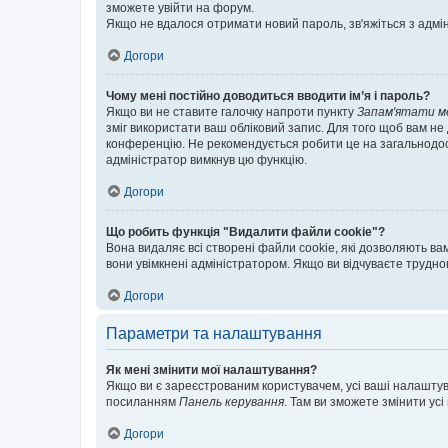
зможете увійти на форум.
Якщо не вдалося отримати новий пароль, зв'яжіться з адмі
Догори
Чому мені постійно доводиться вводити ім’я і пароль?
Якщо ви не ставите галочку напроти пункту
Запам'ятати м
зміг використати ваш обліковий запис. Для того щоб вам не
конференцію. Не рекомендується робити це на загальнодосту
адміністратор вимкнув цю функцію.
Догори
Що робить функція "Видалити файли cookie"?
Вона видаляє всі створені файли cookie, які дозволяють ва
вони увімкнені адміністратором. Якщо ви відчуваєте трудн
Догори
Параметри та налаштування
Як мені змінити мої налаштування?
Якщо ви є зареєстрованим користувачем, усі ваші налаштуван
посиланням
Панель керування
. Там ви зможете змінити ус
Догори