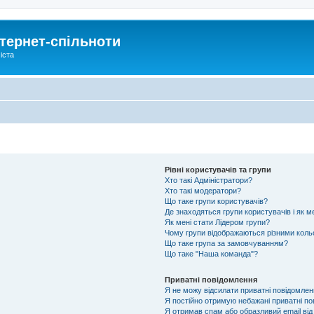
тернет-спільноти
іста
Рівні користувачів та групи
Хто такі Адміністратори?
Хто такі модератори?
Що таке групи користувачів?
Де знаходяться групи користувачів і як м
Як мені стати Лідером групи?
Чому групи відображаються різними кол
Що таке група за замовчуванням?
Що таке "Наша команда"?
Приватні повідомлення
Я не можу відсилати приватні повідомлен
Я постійно отримую небажані приватні по
Я отримав спам або образливий email від