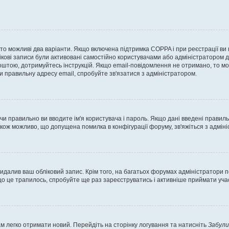
, то можливі два варіанти. Якщо включена підтримка COPPA і при реєстрації ви
ікові записи були активовані самостійно користувачами або адміністратором д
оштою, дотримуйтесь інструкцій. Якщо email-повідомлення не отримано, то м
и правильну адресу email, спробуйте зв'язатися з адміністратором.
 чи правильно ви вводите ім'я користувача і пароль. Якщо дані введені правил
акож можливо, що допущена помилка в конфігурації форуму, зв'яжіться з адмі
идалив ваш обліковий запис. Крім того, на багатьох форумах адміністратори п
 це трапилось, спробуйте ще раз зареєструватись і активніше приймати участ
м легко отримати новий. Перейдіть на сторінку логування та натисніть
Забули