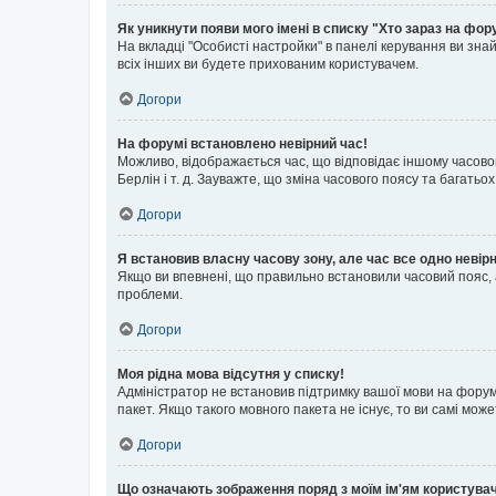
Як уникнути появи мого імені в списку "Хто зараз на фор
На вкладці "Особисті настройки" в панелі керування ви зн
всіх інших ви будете прихованим користувачем.
Догори
На форумі встановлено невірний час!
Можливо, відображається час, що відповідає іншому часовому
Берлін і т. д. Зауважте, що зміна часового поясу та бага
Догори
Я встановив власну часову зону, але час все одно невір
Якщо ви впевнені, що правильно встановили часовий пояс, 
проблеми.
Догори
Моя рідна мова відсутня у списку!
Адміністратор не встановив підтримку вашої мови на форум
пакет. Якщо такого мовного пакета не існує, то ви самі мо
Догори
Що означають зображення поряд з моїм ім'ям користува