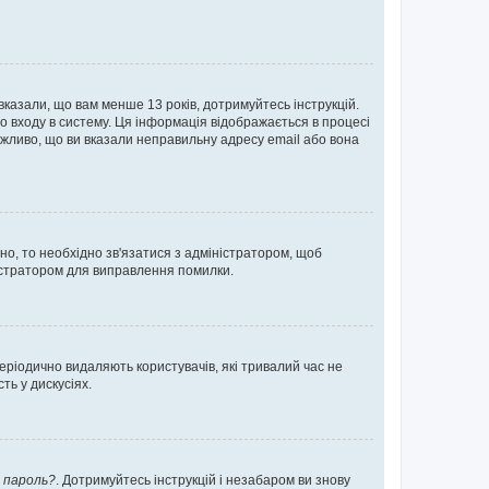
 вказали, що вам менше 13 років, дотримуйтесь інструкцій.
о входу в систему. Ця інформація відображається в процесі
ожливо, що ви вказали неправильну адресу email або вона
ьно, то необхідно зв'язатися з адміністратором, щоб
ністратором для виправлення помилки.
еріодично видаляють користувачів, які тривалий час не
ь у дискусіях.
 пароль?
. Дотримуйтесь інструкцій і незабаром ви знову