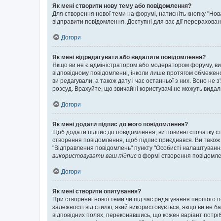
Як мені створити нову тему або повідомлення?
Для створення нової теми на форумі, натисніть кнопку "Нов
відправити повідомлення. Доступні для вас дії перерахован
Догори
Як мені відредагувати або видалити повідомлення?
Якщо ви не є адміністратором або модератором форуму, ви
відповідному повідомленні, інколи лише протягом обмеженог
ви редагували, а також дату і час останньої з них. Воно н
розсуд. Врахуйте, що звичайні користувачі не можуть видали
Догори
Як мені додати підпис до мого повідомлення?
Щоб додати підпис до повідомлення, ви повинні спочатку с
створення повідомлення, щоб підпис приєднався. Ви також
"Відправлення повідомлень" пункту "Особисті налаштуванн
використовувати ваш підпис
в формі створення повідомле
Догори
Як мені створити опитування?
При створенні нової теми чи під час редагування першого 
залежності від стилю, який використовується; якщо ви не ба
відповідних полях, переконавшись, що кожен варіант потрібн