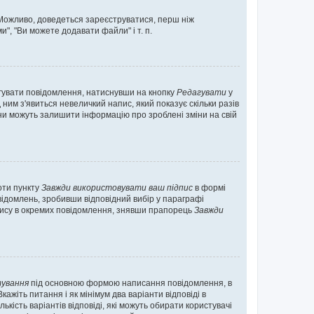
. Можливо, доведеться зареєструватися, перш ніж
", "Ви можете додавати файли" і т. п.
гувати повідомлення, натиснувши на кнопку
Редагувати
у
ним з'явиться невеличкий напис, який показує скільки разів
они можуть залишити інформацію про зроблені зміни на свій
оти пункту
Завжди використовувати ваш підпис
в формі
ідомлень, зробивши відповідний вибір у параграфі
пису в окремих повідомлення, знявши прапорець
Завжди
ування
під основною формою написання повідомлення, в
ажіть питання і як мінімум два варіанти відповіді в
кість варіантів відповіді, які можуть обирати користувачі