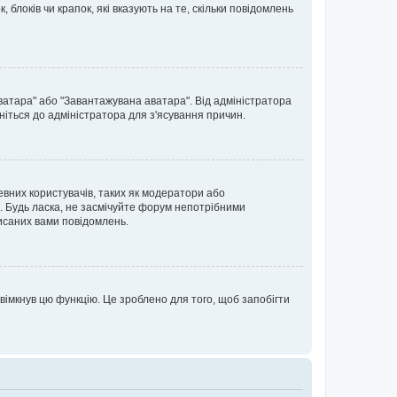
блоків чи крапок, які вказують на те, скільки повідомлень
ватара" або "Завантажувана аватара". Від адміністратора
ніться до адміністратора для з'ясування причин.
евних користувачів, таких як модератори або
. Будь ласка, не засмічуйте форум непотрібними
исаних вами повідомлень.
вімкнув цю функцію. Це зроблено для того, щоб запобігти