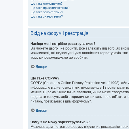
Що таке оголошення?
Що таке прикріплені теми?
Що таке закриті теми?
Що таке значок теми?
Вхід на форум і реєстрація
Навіщо мені потрібно реєструватися?
Ви можете цього і не робити. Все залежить від того, як ви
можливості, які недоступні для анонімних користувачів, такі
тому ми рекомендуємо це зробити.
Догори
Що таке COPPA?
COPPA (Children's Online Privacy Protection Act of 1998), аб
інформацію від неповнолітніх, віком менше 13 років, мати н
менше 13 років. Якщо ви не впевнені, чи це може стосувати
надавати консультацій з юридичних питань і не є об'єктом ю
питань, пов'язаних з цим форумом?".
Догори
Чому я не можу зареєструватись?
Можливо адміністратор форуму відключив реєстрацію нових к