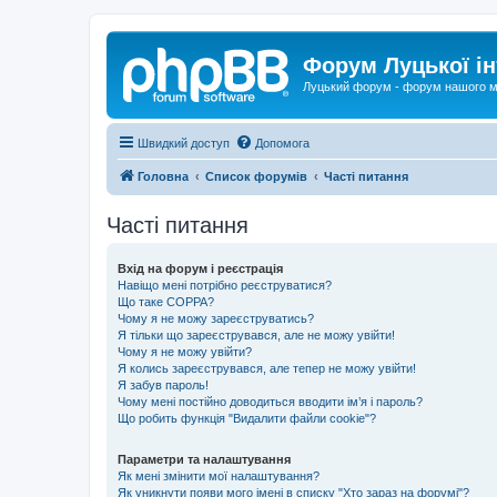
Форум Луцької ін
Луцький форум - форум нашого м
Швидкий доступ
Допомога
Головна
Список форумів
Часті питання
Часті питання
Вхід на форум і реєстрація
Навіщо мені потрібно реєструватися?
Що таке COPPA?
Чому я не можу зареєструватись?
Я тільки що зареєструвався, але не можу увійти!
Чому я не можу увійти?
Я колись зареєструвався, але тепер не можу увійти!
Я забув пароль!
Чому мені постійно доводиться вводити ім’я і пароль?
Що робить функція "Видалити файли cookie"?
Параметри та налаштування
Як мені змінити мої налаштування?
Як уникнути появи мого імені в списку "Хто зараз на форумі"?