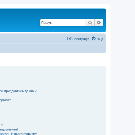
Пошук
Розширений по
Реєстрація
Вхід
ені приєднатись до них?
ьорами?
ня!
відомлення!
 когось із цього форуму!