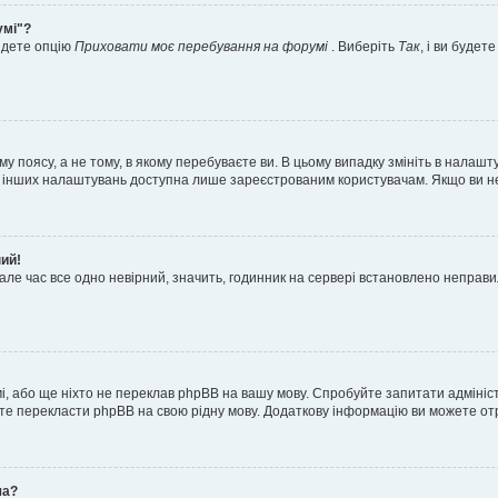
умі"?
айдете опцію
Приховати моє перебування на форумі
. Виберіть
Так
, і ви буде
 поясу, а не тому, в якому перебуваєте ви. В цьому випадку змініть в налашту
тьох інших налаштувань доступна лише зареєстрованим користувачам. Якщо ви н
ний!
але час все одно невірний, значить, годинник на сервері встановлено неправ
і, або ще ніхто не переклав phpBB на вашу мову. Спробуйте запитати адмініс
жете перекласти phpBB на свою рідну мову. Додаткову інформацію ви можете о
ча?