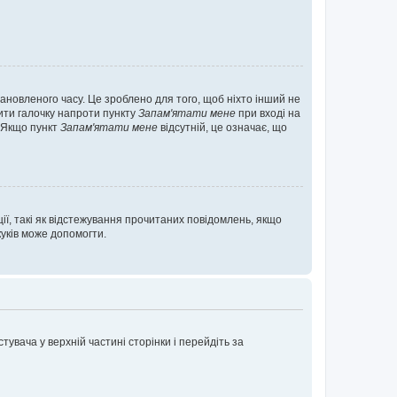
ановленого часу. Це зроблено для того, щоб ніхто інший не
вити галочку напроти пункту
Запам'ятати мене
при вході на
. Якщо пункт
Запам'ятати мене
відсутній, це означає, що
ії, такі як відстежування прочитаних повідомлень, якщо
уків може допомогти.
увача у верхній частині сторінки і перейдіть за