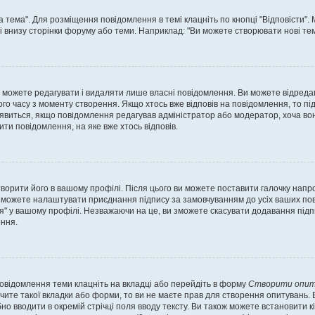
а тема". Для розміщення повідомлення в темі клацніть по кнопці "Відповісти"
і внизу сторінки форуму або теми. Наприклад: "Ви можете створювати нові теми
 можете редагувати і видаляти лише власні повідомлення. Ви можете відреда
о часу з моменту створення. Якщо хтось вже відповів на повідомлення, то під 
е з'явиться, якщо повідомлення редагував адміністратор або модератор, хоча в
ти повідомлення, на яке вже хтось відповів.
творити його в вашому профілі. Після цього ви можете поставити галочку напр
 можете налаштувати приєднання підпису за замовчуванням до усіх ваших пов
я" у вашому профілі. Незважаючи на це, ви зможете скасувати додавання під
ння.
повідомлення теми клацніть на вкладці або перейдіть в форму
Створити опит
чите такої вкладки або форми, то ви не маєте прав для створення опитувань. Вк
о вводити в окремій стрічці поля вводу тексту. Ви також можете встановити кіль