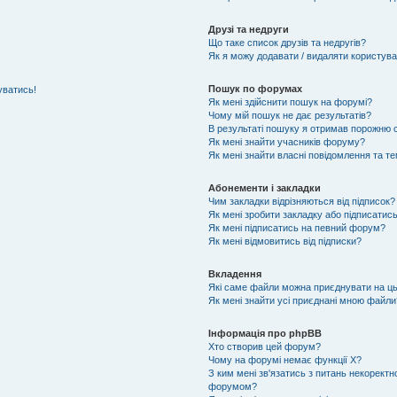
Друзі та недруги
Що таке список друзів та недругів?
Як я можу додавати / видаляти користувач
Пошук по форумах
уватись!
Як мені здійснити пошук на форумі?
Чому мій пошук не дає результатів?
В результаті пошуку я отримав порожню с
Як мені знайти учасників форуму?
Як мені знайти власні повідомлення та т
Абонементи і закладки
Чим закладки відрізняються від підписок?
Як мені зробити закладку або підписатис
Як мені підписатись на певний форум?
Як мені відмовитись від підписки?
Вкладення
Які саме файли можна приєднувати на ц
Як мені знайти усі приєднані мною файли
Інформація про phpBB
Хто створив цей форум?
Чому на форумі немає функції X?
З ким мені зв'язатись з питань некоректн
форумом?