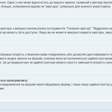
я. Одне з них може відноситись до вашого звання, зазвичай у вигляді зірочок, 
о більше, зображення відомо як "аватара", унікальне для кожного користувача.
аватару з використанням різних інструментів: "Галерея аватар", "Віддалена а
атар можуть бути доступні. Якщо ви не можете використовувати аватари, звер
ображає кількість створених вами повідомлень або дозволяє ідентифікувати п
вати жодне звання на форумі, оскільки вони встановлюються адміністратором
я. За це модератори чи адміністратори можуть просто зменшити кількість нап
ться залогуватись!
l-повідомлення на форумі через вбудовану форму, і лише якщо адміністратор у
ми.