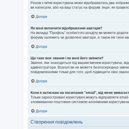
Разом з ім'ям користувача може відображатись два зображенн
ви написали, або на ваш статус на форумі. Інше, як правил
Догори
Як мені включити відображення аватари?
На вкладці "Профіль" особистого розділу ви можете додати 
форуму залежить чи дозволені аватари, а також які типи ав
Догори
Що таке моє звання і як мені його змінити?
Звання, яке знаходиться під вашим іменем користувача, від
адміністратори. Взагалі ви не можете безпосередньо зміню
повідомленнями тільки для того, щоб підвищити своє званн
Догори
Коли я натискаю на посилання "email", від мене вимагає
Тільки зареєстровані користувачі можуть відправляти emai
зловживанню поштовою системою анонімними користувача
Догори
Створення повідомлень