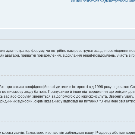
Як мені зв'язатися з адміністратором кон
рішив адміністратор форуму, чи потрібно вам реєструватись для розміщення пов
 як аватари, приватні повідомлення, відсилання email-повідомлень, участь в груп
о Акт про захист конфіденційності дитини в інтернеті від 1998 року - це закон 
а це письмову згоду батьків. Припустимо й інше підтвердження що опікуни дозв
сь вас або форуму, зверніться за допомогою до юрисконсульта. Зверніть увагу,
ридичних відносин, окрім вказаних у відповіді на питання "З ким мені зв'язати
ористувачів. Також можливо, що він заблокував вашу IP-адресу або ім'я корис