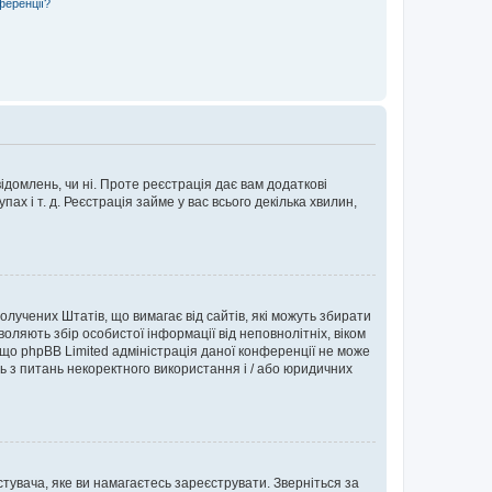
ференції?
ідомлень, чи ні. Проте реєстрація дає вам додаткові
ах і т. д. Реєстрація займе у вас всього декілька хвилин,
Сполучених Штатів, що вимагає від сайтів, які можуть збирати
оляють збір особистої інформації від неповнолітніх, віком
 що phpBB Limited адміністрація даної конференції не може
сь з питань некоректного використання і / або юридичних
тувача, яке ви намагаєтесь зареєструвати. Зверніться за