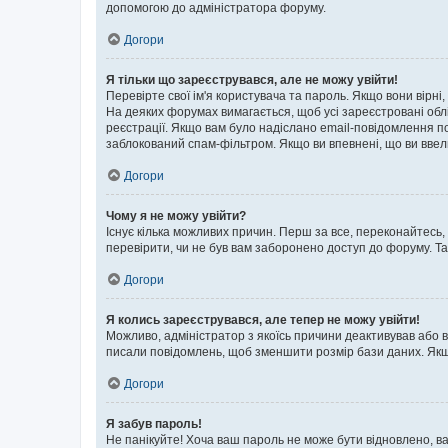
допомогою до адміністратора форуму.
Догори
Я тільки що зареєструвався, але не можу увійти!
Перевірте свої ім'я користувача та пароль. Якщо вони вірні
На деяких форумах вимагається, щоб усі зареєстровані обл
реєстрації. Якщо вам було надіслано email-повідомлення п
заблокований спам-фільтром. Якщо ви впевнені, що ви ввел
Догори
Чому я не можу увійти?
Існує кілька можливих причин. Перш за все, переконайтесь,
перевірити, чи не був вам заборонено доступ до форуму. Т
Догори
Я колись зареєструвався, але тепер не можу увійти!
Можливо, адміністратор з якоїсь причини деактивував або в
писали повідомлень, щоб зменшити розмір бази даних. Якщо
Догори
Я забув пароль!
Не панікуйте! Хоча ваш пароль не може бути відновлено, ва