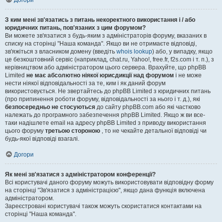
Догори
З ким мені зв'язатись з питань некоректного використання і / або
юридичних питань, пов'язаних з цим форумом?
Ви можете зв'язатися з будь-яким з адміністраторів форуму, вказаних в
списку на сторінці "Наша команда". Якщо ви не отримаєте відповіді,
зв'яжіться з власником домену (введіть
whois lookup
) або, у випадку, якщо
це безкоштовний сервіс (наприклад, chat.ru, Yahoo!, free.fr, f2s.com і т. п.), з
керівництвом або адміністратором цього сервера. Врахуйте, що phpBB
Limited
не має абсолютно ніякої юрисдикції над форумом
і не може
нести ніякої відповідальності за те, ким і як даний форум
використовується. Не звертайтесь до phpBB Limited з юридичних питань
(про припинення роботи форуму, відповідальності за нього і т. д.), які
безпосередньо не стосуються
до сайту phpBB.com або які частково
належать до програмного забезпечення phpBB Limited. Якщо ж ви все-
таки надішлете email на адресу phpBB Limited з приводу використання
цього форуму
третьою стороною
, то не чекайте детальної відповіді чи
будь-якої відповіді взагалі.
Догори
Як мені зв'язатися з адміністратором конференції?
Всі користувачі даного форуму можуть використовувати відповідну форму
на сторінці "Зв'язатися з адміністрацією", якщо дана функція включена
адміністратором.
Зареєстровані користувачі також можуть скористатися контактами на
сторінці "Наша команда".