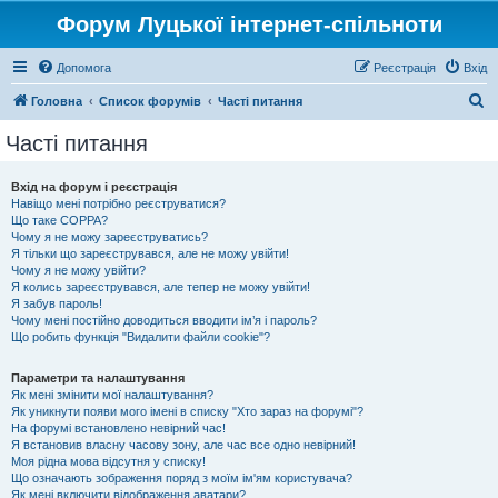
Форум Луцької інтернет-спільноти
Допомога
Реєстрація
Вхід
П
Головна
Список форумів
Часті питання
о
Часті питання
ш
у
Вхід на форум і реєстрація
Навіщо мені потрібно реєструватися?
к
Що таке COPPA?
Чому я не можу зареєструватись?
Я тільки що зареєструвався, але не можу увійти!
Чому я не можу увійти?
Я колись зареєструвався, але тепер не можу увійти!
Я забув пароль!
Чому мені постійно доводиться вводити ім’я і пароль?
Що робить функція "Видалити файли cookie"?
Параметри та налаштування
Як мені змінити мої налаштування?
Як уникнути появи мого імені в списку "Хто зараз на форумі"?
На форумі встановлено невірний час!
Я встановив власну часову зону, але час все одно невірний!
Моя рідна мова відсутня у списку!
Що означають зображення поряд з моїм ім'ям користувача?
Як мені включити відображення аватари?