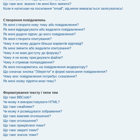
Що таке моє звання і як мені його змінити?
Коли я натискаю на посилання "email", від мене вимагається залогуватись!
Створення повідомлень
Як мені створити нову тему або повідомлення?
Як мені відредагувати або видалити повідомлення?
Як мені додати підпис до мого повідомлення?
Як мені створити опитування?
Чому я не можу додати більше варіантів відповіді?
Як мені змінити або видалити опитування?
Чому я не маю доступу до форуму?
Чому я не можу приєднувати файли?
Чому я отримав попередження?
Як мені поскаржитись на повідомлення модератору?
Що означає кнопка "Зберегти" в формі написання повідомлення?
Чому моє повідомлення потребує схвалення?
Як мені знову підняти мою тему?
Форматування тексту і типи тем
Що таке BBCode?
Чи можу я використовувати HTML?
Що таке смайлики?
Чи можу я розміщувати зображення?
Що таке важливі оголошення?
Що таке оголошення?
Що таке прикріплені теми?
Що таке закриті теми?
Що таке значок теми?