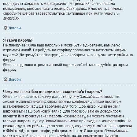
періодично видаляють користувачів, які тривалий час не писали
повідомлень, щоб зменшити розмір бази даних. Якщо це трапилось,
спробуйте ще раз зареєструватись і активніше приймати участь у
дискусіях.
Догори
Я забув пароль!
Не панікуйте! Хоча ваш пароль не може бути відновлено, вам легко
отримати новий. Перейдіть на сторінку логування та натисніть
Забули
пароль?
. Дотримуйтесь інструкцій і незабаром ви знову зможете увійти на
форум.
Якщо не вдалося отримати новий пароль, зв'яжіться з адміністратором
форуму.
Догори
Чому мені постійно доводиться вводити ім’я і пароль?
Якщо ви не ставите галочку напроти пункту
Запам'ятати мене
, ви
зможете залишатися під своїм ім'ям на конференції лише протягом
встановленого часу. Це зроблено для того, щоб ніхто інший не зміг
використати ваш обліковий запис. Для того щоб вам не доводилося
вводити ім'я користувача і пароль кожного разу, ви можете поставити
галочку напроти пункту
Запам'ятати мене
при вході на конференцію. Не
рекомендується робити це на загальнодоступному комп'ютері, наприклад
в бібліотеці, інтернет-кафе, університеті і т. д. Якщо пункт
Запам'ятати
мене
відсутній, це означає, що адміністратор вимкнув цю функцію.