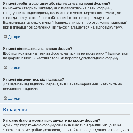
Як мені зробити закладку або підписатись на певні форуми?
Ви можете створити закладку або підписатись на певні форуми,
клацнувши по відповідному посиланню в меню "Керування темою", яке
знаходиться у верхній і нижній частині сторінки перегляду тем.
Відзначивши галочкою пункт "Повідомляти мені про отримання відповіді"
при відправці повідомлення, ви також підпишетеся на відповідну тему.
Догори
Як мені підписатись на певний форум?
Щоб підписатись на певний форум, натисніть на посилання "Підписатись
на форум" в нижній частині сторінки перегляду відповідного форуму.
Догори
Як мені відмовитись від підписки?
Для відмови від підписки, перейдіть в Панель керування і натисніть на
посилання "Підписки".
Догори
Вкладення
Які саме файли можна приєднувати на цьому форумі?
Адміністратор кожного форуму сам визначає типи файлів. Якщо ви не
знаєте, які саме файли дозволені, запитайте про це адміністратора цього