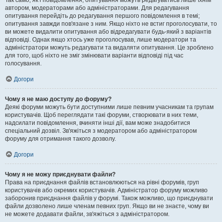
Так само, як і повідомлення, опитування можуть редагуватись лише їхнім
автором, модераторами або адміністраторами. Для редагування
опитування перейдіть до редагування першого повідомлення в темі;
опитування завжди пов'язане з ним. Якщо ніхто не встиг проголосувати, то
ви можете видалити опитування або відредагувати будь-який з варіантів
відповіді. Однак якщо хтось уже проголосував, лише модератори та
адміністратори можуть редагувати та видаляти опитування. Це зроблено
для того, щоб ніхто не зміг змінювати варіанти відповіді під час
голосування.
Догори
Чому я не маю доступу до форуму?
Деякі форуми можуть бути доступними лише певним учасникам та групам
користувачів. Щоб переглядати такі форуми, створювати в них теми,
надсилати повідомлення, вчиняти інші дії, вам може знадобитися
спеціальний дозвіл. Зв'яжіться з модератором або адміністратором
форуму для отримання такого дозволу.
Догори
Чому я не можу приєднувати файли?
Права на приєднання файлів встановлюються на рівні форумів, груп
користувачів або окремих користувачів. Адміністратор форуму можливо
заборонив приєднання файлів у форумі. Також можливо, що приєднувати
файли дозволено лише членам певних груп. Якщо ви не знаєте, чому ви
не можете додавати файли, зв'яжіться з адміністратором.