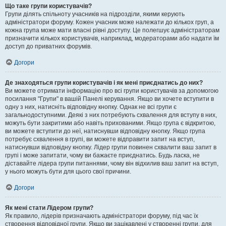
Що таке групи користувачів?
Групи ділять спільноту учасників на підрозділи, якими керують
адміністратори форуму. Кожен учасник може належати до кількох груп, а
кожна група може мати власні рівні доступу. Це полегшує адміністраторам
призначити кількох користувачів, наприклад, модераторами або надати їм
доступ до приватних форумів.
Догори
Де знаходяться групи користувачів і як мені приєднатись до них?
Ви можете отримати інформацію про всі групи користувачів за допомогою
посилання "Групи" в вашій Панелі керування. Якщо ви хочете вступити в
одну з них, натисніть відповідну кнопку. Однак не всі групи є
загальнодоступними. Деякі з них потребують схвалення для вступу в них,
можуть бути закритими або навіть прихованими. Якщо група є відкритою,
ви можете вступити до неї, натиснувши відповідну кнопку. Якщо група
потребує схвалення в групі, ви можете відправити запит на вступ,
натиснувши відповідну кнопку. Лідер групи повинен схвалити ваш запит в
групі і може запитати, чому ви бажаєте приєднатись. Будь ласка, не
діставайте лідера групи питаннями, чому він відхилив ваш запит на вступ,
у нього можуть бути для цього свої причини.
Догори
Як мені стати Лідером групи?
Як правило, лідерів призначають адміністратори форуму, під час їх
створення відповідної групи. Якщо ви зацікавлені у створенні групи, для