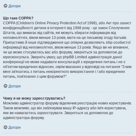
Догори
Що таке COPPA?
COPPA (Children's Online Privacy Protection Act of 1998), або Акт про захист
конфіденційності дитини в інтернеті від 1998 року - це закон Сполучених
Штатів, що вимагає від сайтів, які можуть збирати інформацію від
неповнолітніх, віком менше 13 років, мати на це письмову згоду батьків.
Припустимо й інше підтвердження що опікуни дозволяють збір особистої
інформації від неповнолітніх, віком менше 13 років. Якщо ви не впевнені,
чи це може стосуватись вас або форуму, зверніться за допомогою до
юрисконсульта. Зверніть увагу, що phpBB Limited адміністрація даної
конференції не може надавати консультацій з юридичних питань і не є
об'єктом юридичних відносин, окрім вказаних у відповіді на питання "З ким
мені зв'язатись з питань некоректного використання і / або юридичних
питань, пов'язаних з цим форумом?".
Догори
Чому я не можу зареєструватись?
Можливо адміністратор форуму відключив реєстрацію нових користувачів.
Також можливо, що він заблокував вашу IP-адресу або ім'я користувача,
яке ви намагаєтесь зареєструвати. Зверніться за допомогою до
адміністратора форуму.
Догори