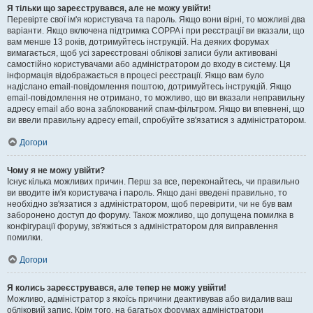
Я тільки що зареєструвався, але не можу увійти!
Перевірте свої ім'я користувача та пароль. Якщо вони вірні, то можливі два
варіанти. Якщо включена підтримка COPPA і при реєстрації ви вказали, що
вам менше 13 років, дотримуйтесь інструкцій. На деяких форумах
вимагається, щоб усі зареєстровані облікові записи були активовані
самостійно користувачами або адміністратором до входу в систему. Ця
інформація відображається в процесі реєстрації. Якщо вам було
надіслано email-повідомлення поштою, дотримуйтесь інструкцій. Якщо
email-повідомлення не отримано, то можливо, що ви вказали неправильну
адресу email або вона заблокований спам-фільтром. Якщо ви впевнені, що
ви ввели правильну адресу email, спробуйте зв'язатися з адміністратором.
Догори
Чому я не можу увійти?
Існує кілька можливих причин. Перш за все, переконайтесь, чи правильно
ви вводите ім'я користувача і пароль. Якщо дані введені правильно, то
необхідно зв'язатися з адміністратором, щоб перевірити, чи не був вам
заборонено доступ до форуму. Також можливо, що допущена помилка в
конфігурації форуму, зв'яжіться з адміністратором для виправлення
помилки.
Догори
Я колись зареєструвався, але тепер не можу увійти!
Можливо, адміністратор з якоїсь причини деактивував або видалив ваш
обліковий запис. Крім того, на багатьох форумах адміністратори