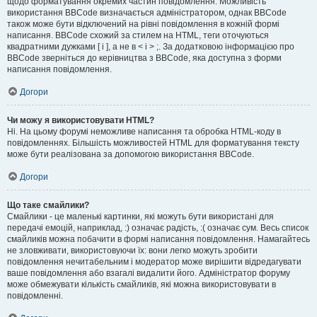
щодо форматування окремих частин повідомлення. Можливість
використання BBCode визначається адміністратором, однак BBCode
також може бути відключений на рівні повідомлення в кожній формі
написання. BBCode схожий за стилем на HTML, теги оточуються
квадратними дужками [ і ], а не в < і > ;. За додатковою інформацією про
BBCode зверніться до керівництва з BBCode, яка доступна з форми
написання повідомлення.
Догори
Чи можу я використовувати HTML?
Ні. На цьому форумі неможливе написання та обробка HTML-коду в
повідомленнях. Більшість можливостей HTML для форматування тексту
може бути реалізована за допомогою використання BBCode.
Догори
Що таке смайлики?
Смайлики - це маленькі картинки, які можуть бути використані для
передачі емоцій, наприклад, :) означає радість, :( означає сум. Весь список
смайликів можна побачити в формі написання повідомлення. Намагайтесь
не зловживати, використовуючи їх: вони легко можуть зробити
повідомлення нечитабельним і модератор може вирішити відредагувати
ваше повідомлення або взагалі видалити його. Адміністратор форуму
може обмежувати кількість смайликів, які можна використовувати в
повідомленні.