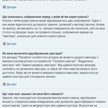
Догори
Що означають зображення поряд з моїм ім'ям користувача?
Разом з ім'ям користувача може відображатись два зображення. Одне з
них може відноситись до вашого звання, зазвичай у вигляді зірочок, блоків
чи крапок, які вказують на те, скільки повідомлень ви написали, або на ваш
статус на форумі. Інше, як правило більше, зображення відомо як
"аватара", унікальне для кожного користувача.
Догори
Як мені включити відображення аватари?
На вкладці "Профіль" особистого розділу ви можете додати аватару з
використанням різних інструментів: "Галерея аватар", "Віддалена
аватара" або "Завантажувана аватара". Від адміністратора форуму
залежить чи дозволені аватари, а також які типи аватар можуть бути
доступні. Якщо ви не можете використовувати аватари, зверніться до
адміністратора для з'ясування причин.
Догори
Що таке моє звання і як мені його змінити?
Звання, яке знаходиться під вашим іменем користувача, відображає
кількість створених вами повідомлень або дозволяє ідентифікувати певних
користувачів, таких як модератори або адміністратори. Взагалі ви не