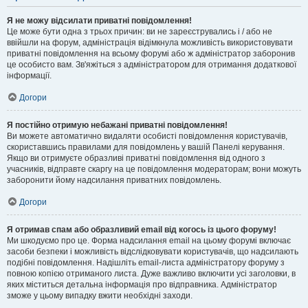
Я не можу відсилати приватні повідомлення!
Це може бути одна з трьох причин: ви не зареєструвались і / або не
ввійшли на форум, адміністрація відімкнула можливість використовувати
приватні повідомлення на всьому форумі або ж адміністратор заборонив
це особисто вам. Зв'яжіться з адміністратором для отримання додаткової
інформації.
Догори
Я постійно отримую небажані приватні повідомлення!
Ви можете автоматично видаляти особисті повідомлення користувачів,
скориставшись правилами для повідомлень у вашій Панелі керування.
Якщо ви отримуєте образливі приватні повідомлення від одного з
учасників, відправте скаргу на це повідомлення модераторам; вони можуть
заборонити йому надсилання приватних повідомлень.
Догори
Я отримав спам або образливий email від когось із цього форуму!
Ми шкодуємо про це. Форма надсилання email на цьому форумі включає
засоби безпеки і можливість відслідковувати користувачів, що надсилають
подібні повідомлення. Надішліть email-листа адміністратору форуму з
повною копією отриманого листа. Дуже важливо включити усі заголовки, в
яких міститься детальна інформація про відправника. Адміністратор
зможе у цьому випадку вжити необхідні заходи.