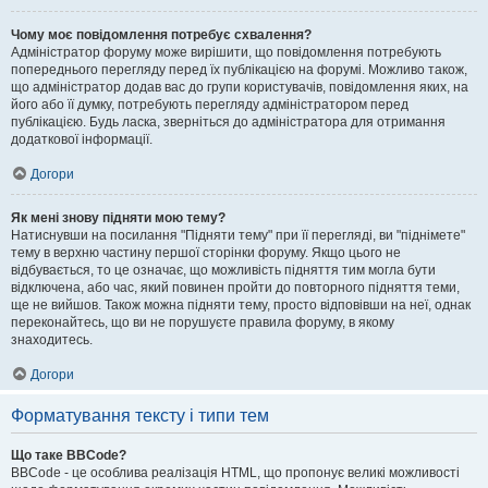
Чому моє повідомлення потребує схвалення?
Адміністратор форуму може вирішити, що повідомлення потребують
попереднього перегляду перед їх публікацією на форумі. Можливо також,
що адміністратор додав вас до групи користувачів, повідомлення яких, на
його або її думку, потребують перегляду адміністратором перед
публікацією. Будь ласка, зверніться до адміністратора для отримання
додаткової інформації.
Догори
Як мені знову підняти мою тему?
Натиснувши на посилання "Підняти тему" при її перегляді, ви "піднімете"
тему в верхню частину першої сторінки форуму. Якщо цього не
відбувається, то це означає, що можливість підняття тим могла бути
відключена, або час, який повинен пройти до повторного підняття теми,
ще не вийшов. Також можна підняти тему, просто відповівши на неї, однак
переконайтесь, що ви не порушуєте правила форуму, в якому
знаходитесь.
Догори
Форматування тексту і типи тем
Що таке BBCode?
BBCode - це особлива реалізація HTML, що пропонує великі можливості