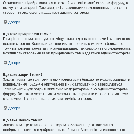
Оголошення відображаються в верхній частині кожної сторінки форуму, в
якому вони створені. Так само, як і з важливими оголошеннями, право на
створення оголошень надається адміністратором.
Догори
Що таке прикріплені теми?
Прикріплені теми в форумі розміщуються під оголошеннями і виключно на
першій сторінці. Вони найчастіше містять досить важливу інформацію,
тому ви повинні прочитати їх якнайшвидше. Так само, як і з оголошеннями,
можливість створення вами прикріплених тем надається адміністратором.
Догори
Що таке закриті теми?
Закриті теми - це такі теми, в яких користувачі більше не можуть залишати
повідомлення і будь-які опитування в них автоматично завершуються.
Теми можуть бути закриті виключно модераторами або адміністраторами
форуму. Ви також можете мати можливість закривати створені вами теми,
в залежності від прав, наданих вам адміністратором.
Догори
Що таке значок теми?
Значки тем - це встановлені автором зображення, які пов'язані з
повідомленнями та відображають їхній зміст. Можливість використання