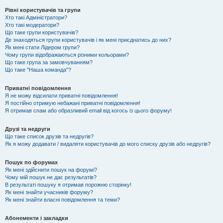
Рівні користувачів та групи
Хто такі Адміністратори?
Хто такі модератори?
Що таке групи користувачів?
Де знаходяться групи користувачів і як мені приєднатись до них?
Як мені стати Лідером групи?
Чому групи відображаються різними кольорами?
Що таке група за замовчуванням?
Що таке "Наша команда"?
Приватні повідомлення
Я не можу відсилати приватні повідомлення!
Я постійно отримую небажані приватні повідомлення!
Я отримав спам або образливий email від когось із цього форуму!
Друзі та недруги
Що таке список друзів та недругів?
Як я можу додавати / видаляти користувачів до мого списку друзів або недругів?
Пошук по форумах
Як мені здійснити пошук на форумі?
Чому мій пошук не дає результатів?
В результаті пошуку я отримав порожню сторінку!
Як мені знайти учасників форуму?
Як мені знайти власні повідомлення та теми?
Абонементи і закладки