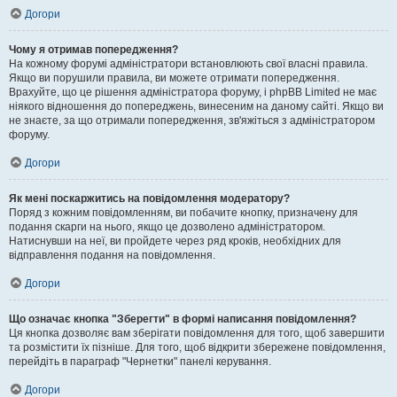
Догори
Чому я отримав попередження?
На кожному форумі адміністратори встановлюють свої власні правила.
Якщо ви порушили правила, ви можете отримати попередження.
Врахуйте, що це рішення адміністратора форуму, і phpBB Limited не має
ніякого відношення до попереджень, винесеним на даному сайті. Якщо ви
не знаєте, за що отримали попередження, зв'яжіться з адміністратором
форуму.
Догори
Як мені поскаржитись на повідомлення модератору?
Поряд з кожним повідомленням, ви побачите кнопку, призначену для
подання скарги на нього, якщо це дозволено адміністратором.
Натиснувши на неї, ви пройдете через ряд кроків, необхідних для
відправлення подання на повідомлення.
Догори
Що означає кнопка "Зберегти" в формі написання повідомлення?
Ця кнопка дозволяє вам зберігати повідомлення для того, щоб завершити
та розмістити їх пізніше. Для того, щоб відкрити збережене повідомлення,
перейдіть в параграф "Чернетки" панелі керування.
Догори