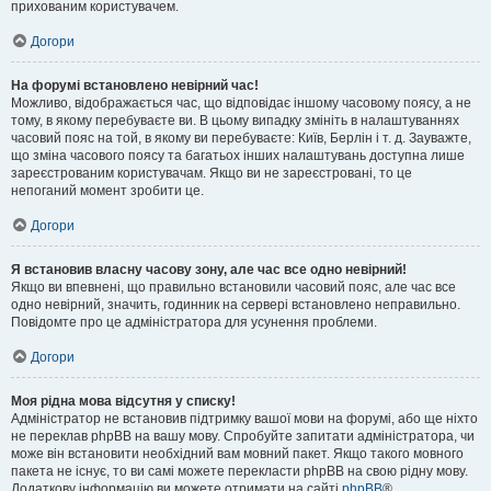
прихованим користувачем.
Догори
На форумі встановлено невірний час!
Можливо, відображається час, що відповідає іншому часовому поясу, а не
тому, в якому перебуваєте ви. В цьому випадку змініть в налаштуваннях
часовий пояс на той, в якому ви перебуваєте: Київ, Берлін і т. д. Зауважте,
що зміна часового поясу та багатьох інших налаштувань доступна лише
зареєстрованим користувачам. Якщо ви не зареєстровані, то це
непоганий момент зробити це.
Догори
Я встановив власну часову зону, але час все одно невірний!
Якщо ви впевнені, що правильно встановили часовий пояс, але час все
одно невірний, значить, годинник на сервері встановлено неправильно.
Повідомте про це адміністратора для усунення проблеми.
Догори
Моя рідна мова відсутня у списку!
Адміністратор не встановив підтримку вашої мови на форумі, або ще ніхто
не переклав phpBB на вашу мову. Спробуйте запитати адміністратора, чи
може він встановити необхідний вам мовний пакет. Якщо такого мовного
пакета не існує, то ви самі можете перекласти phpBB на свою рідну мову.
Додаткову інформацію ви можете отримати на сайті
phpBB
®.