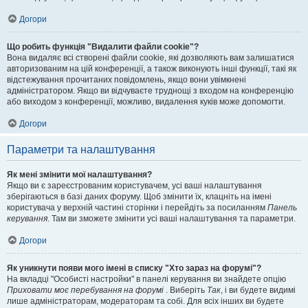
Догори
Що робить функція "Видалити файли cookie"?
Вона видаляє всі створені файли cookie, які дозволяють вам залишатися
авторизованим на цій конференції, а також виконують інші функції, такі як
відстежування прочитаних повідомлень, якщо вони увімкнені
адміністратором. Якщо ви відчуваєте труднощі з входом на конференцію
або виходом з конференції, можливо, видалення куків може допомогти.
Догори
Параметри та налаштування
Як мені змінити мої налаштування?
Якщо ви є зареєстрованим користувачем, усі ваші налаштування
зберігаються в базі даних форуму. Щоб змінити їх, клацніть на імені
користувача у верхній частині сторінки і перейдіть за посиланням
Панель
керування
. Там ви зможете змінити усі ваші налаштування та параметри.
Догори
Як уникнути появи мого імені в списку "Хто зараз на форумі"?
На вкладці "Особисті настройки" в панелі керування ви знайдете опцію
Приховати моє перебування на форумі
. Виберіть
Так
, і ви будете видимі
лише адміністраторам, модераторам та собі. Для всіх інших ви будете