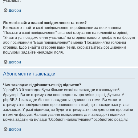
учасника".
Догори
Як мені знайти власні повідомлення та теми?
Ви можете знайти свої повідомлення, перейшовши за посиланням
"Показати ваші повідомлення" в панелі керування на головній сторінці,
"Знайти усі повідомлення учасника" на сторінці вашого профілю на форумі
або посиланням "Ваші повідомлення" в меню "Посилання"на головній
сторінці. Щоб знайти створені вами теми, скористайтесь розширеним
пошуком і задайте необхідні поля.
Догори
Абонементи і закладки
Чим закладки відрізняються від підписок?
У phpBB 3.0 закладки були більше схожі на закладки в вашому веб-
браузері. Ви не отримували попереджень про зміни, що відбулися. У
phpBB 3.1 закладки більше нагадують підписки на теми. Ви можете
отримувати повідомлення про оновлення в темі, що знаходиться у вас в
закладках. У разі підписки, ви будете отримувати повідомлення про зміни
в темі чи форумі. Налаштування повідомлень для закладок і підписок
можна задати на вкладці "Особисті налаштування" особистого розділу.
Догори