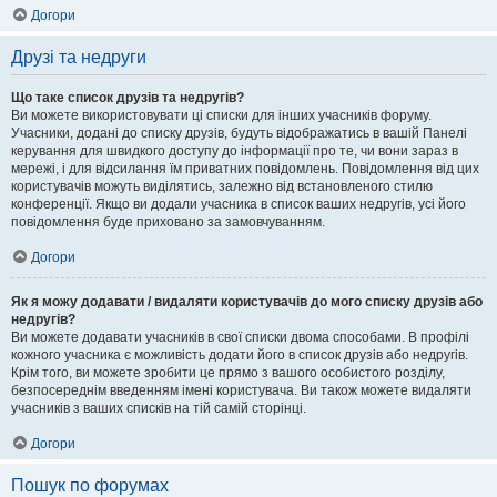
Догори
Друзі та недруги
Що таке список друзів та недругів?
Ви можете використовувати ці списки для інших учасників форуму.
Учасники, додані до списку друзів, будуть відображатись в вашій Панелі
керування для швидкого доступу до інформації про те, чи вони зараз в
мережі, і для відсилання їм приватних повідомлень. Повідомлення від цих
користувачів можуть виділятись, залежно від встановленого стилю
конференції. Якщо ви додали учасника в список ваших недругів, усі його
повідомлення буде приховано за замовчуванням.
Догори
Як я можу додавати / видаляти користувачів до мого списку друзів або
недругів?
Ви можете додавати учасників в свої списки двома способами. В профілі
кожного учасника є можливість додати його в список друзів або недругів.
Крім того, ви можете зробити це прямо з вашого особистого розділу,
безпосереднім введенням імені користувача. Ви також можете видаляти
учасників з ваших списків на тій самій сторінці.
Догори
Пошук по форумах