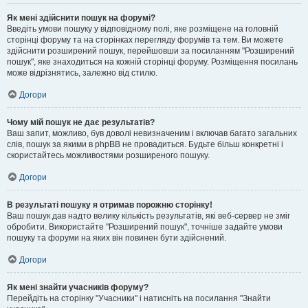
Як мені здійснити пошук на форумі?
Введіть умови пошуку у відповідному полі, яке розміщене на головній
сторінці форуму та на сторінках перегляду форумів та тем. Ви можете
здійснити розширений пошук, перейшовши за посиланням "Розширений
пошук", яке знаходиться на кожній сторінці форуму. Розміщення посилань
може відрізнятись, залежно від стилю.
Догори
Чому мій пошук не дає результатів?
Ваш запит, можливо, був доволі невизначеним і включав багато загальних
слів, пошук за якими в phpBB не провадиться. Будьте більш конкретні і
скористайтесь можливостями розширеного пошуку.
Догори
В результаті пошуку я отримав порожню сторінку!
Ваш пошук дав надто велику кількість результатів, які веб-сервер не зміг
обробити. Використайте "Розширений пошук", точніше задайте умови
пошуку та форуми на яких він повинен бути здійснений.
Догори
Як мені знайти учасників форуму?
Перейдіть на сторінку "Учасники" і натисніть на посилання "Знайти