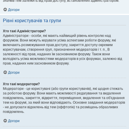
значків тем залежить від прав доступу, встановлених адміністратором.
Догори
Рівні користувачів та групи
Хто такі Адміністратори?
Адміністратори - особи, які мають найвищий рівень контролю над
форумом. Вони можуть керувати усіма аспектами роботи форуму, які
включають розмежування прав доступу, закриття доступу окремим
користувачам, створення груп, призначення модераторів і т. п., В
залежності від прав, наданих їм засновником форуму. Також вони
володіють усіма можливостями модераторів в усіх форумах, залежно від
прав, наданих ним засновником форуму.
Догори
Хто такі модератори?
Модератори - це користувачі (або групи користувачів), які щодня стежать
за роботою форуму. Вони мають можливості редагування та видалення
повідомлень, закриття, відкриття, переміщення, видалення та об'єднання
тем на форумі, за який вони відповідають. Основне завдання модераторів
- не допускати відхилень від тем (оффтопік) та розміщень образливих
повідомлень.
Догори