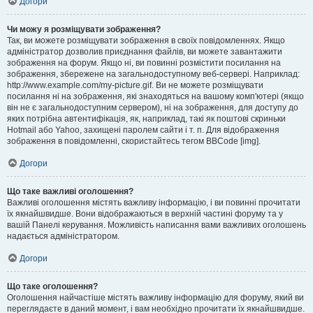
Догори
Чи можу я розміщувати зображення?
Так, ви можете розміщувати зображення в своїх повідомленнях. Якщо
адміністратор дозволив приєднання файлів, ви можете завантажити
зображення на форум. Якщо ні, ви повинні розмістити посилання на
зображення, збережене на загальнодоступному веб-сервері. Наприклад:
http://www.example.com/my-picture.gif. Ви не можете розміщувати
посилання ні на зображення, які знаходяться на вашому комп'ютері (якщо
він не є загальнодоступним сервером), ні на зображення, для доступу до
яких потрібна автентифікація, як, наприклад, такі як поштові скриньки
Hotmail або Yahoo, захищені паролем сайти і т. п. Для відображення
зображення в повідомленні, скористайтесь тегом BBCode [img].
Догори
Що таке важливі оголошення?
Важливі оголошення містять важливу інформацію, і ви повинні прочитати
їх якнайшвидше. Вони відображаються в верхній частині форуму та у
вашій Панелі керування. Можливість написання вами важливих оголошень
надається адміністратором.
Догори
Що таке оголошення?
Оголошення найчастіше містять важливу інформацію для форуму, який ви
переглядаєте в даний момент, і вам необхідно прочитати їх якнайшвидше.