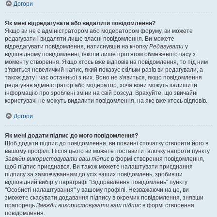
Догори
Як мені відредагувати або видалити повідомлення?
Якщо ви не є адміністратором або модератором форуму, ви можете
редагувати і видаляти лише власні повідомлення. Ви можете
відредагувати повідомлення, натиснувши на кнопку
Редагувати
у
відповідному повідомленні, інколи лише протягом обмеженого часу з
моменту створення. Якщо хтось вже відповів на повідомлення, то під ним
з'явиться невеличкий напис, який показує скільки разів ви редагували, а
також дату і час останньої з них. Воно не з'явиться, якщо повідомлення
редагував адміністратор або модератор, хоча вони можуть залишити
інформацію про зроблені зміни на свій розсуд. Врахуйте, що звичайні
користувачі не можуть видалити повідомлення, на яке вже хтось відповів.
Догори
Як мені додати підпис до мого повідомлення?
Щоб додати підпис до повідомлення, ви повинні спочатку створити його в
вашому профілі. Після цього ви можете поставити галочку напроти пункту
Завжди використовувати ваш підпис
в формі створення повідомлення,
щоб підпис приєднався. Ви також можете налаштувати приєднання
підпису за замовчуванням до усіх ваших повідомлень, зробивши
відповідний вибір у параграфі "Відправлення повідомлень" пункту
"Особисті налаштування" у вашому профілі. Незважаючи на це, ви
зможете скасувати додавання підпису в окремих повідомлення, знявши
прапорець
Завжди використовувати ваш підпис
в формі створення
повідомлення.