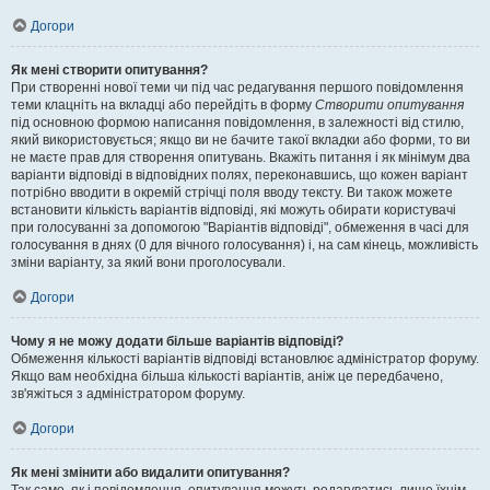
Догори
Як мені створити опитування?
При створенні нової теми чи під час редагування першого повідомлення
теми клацніть на вкладці або перейдіть в форму
Створити опитування
під основною формою написання повідомлення, в залежності від стилю,
який використовується; якщо ви не бачите такої вкладки або форми, то ви
не маєте прав для створення опитувань. Вкажіть питання і як мінімум два
варіанти відповіді в відповідних полях, переконавшись, що кожен варіант
потрібно вводити в окремій стрічці поля вводу тексту. Ви також можете
встановити кількість варіантів відповіді, які можуть обирати користувачі
при голосуванні за допомогою "Варіантів відповіді", обмеження в часі для
голосування в днях (0 для вічного голосування) і, на сам кінець, можливість
зміни варіанту, за який вони проголосували.
Догори
Чому я не можу додати більше варіантів відповіді?
Обмеження кількості варіантів відповіді встановлює адміністратор форуму.
Якщо вам необхідна більша кількості варіантів, аніж це передбачено,
зв'яжіться з адміністратором форуму.
Догори
Як мені змінити або видалити опитування?