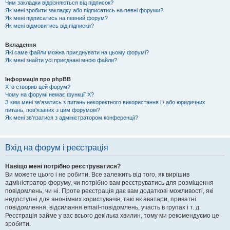
Чим закладки відрізняються від підписок?
Як мені зробити закладку або підписатись на певні форуми?
Як мені підписатись на певний форум?
Як мені відмовитись від підписки?
Вкладення
Які саме файли можна приєднувати на цьому форумі?
Як мені знайти усі приєднані мною файли?
Інформація про phpBB
Хто створив цей форум?
Чому на форумі немає функції X?
З ким мені зв'язатись з питань некоректного використання і / або юридичних
питань, пов'язаних з цим форумом?
Як мені зв'язатися з адміністратором конференції?
Вхід на форум і реєстрація
Навіщо мені потрібно реєструватися?
Ви можете цього і не робити. Все залежить від того, як вирішив
адміністратор форуму, чи потрібно вам реєструватись для розміщення
повідомлень, чи ні. Проте реєстрація дає вам додаткові можливості, які
недоступні для анонімних користувачів, такі як аватари, приватні
повідомлення, відсилання email-повідомлень, участь в групах і т. д.
Реєстрація займе у вас всього декілька хвилин, тому ми рекомендуємо це
зробити.