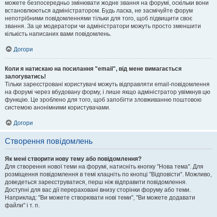
можете безпосередньо змінювати жодне звання на форумі, оскільки вони
встановлюються адміністратором. Будь ласка, не засмічуйте форум
непотрібними повідомленнями тільки для того, щоб підвищити своє
звання. За це модератори чи адміністратори можуть просто зменшити
кількість написаних вами повідомлень.
Догори
Коли я натискаю на посилання "email", від мене вимагається
залогуватись!
Тільки зареєстровані користувачі можуть відправляти email-повідомлення
на форумі через вбудовану форму, і лише якщо адміністратор увімкнув цю
функцію. Це зроблено для того, щоб запобігти зловживанню поштовою
системою анонімними користувачами.
Догори
Створення повідомлень
Як мені створити нову тему або повідомлення?
Для створення нової теми на форумі, натисніть кнопку "Нова тема". Для
розміщення повідомлення в темі клацніть по кнопці "Відповісти". Можливо,
доведеться зареєструватися, перш ніж відправити повідомлення.
Доступні для вас дії перераховані внизу сторінки форуму або теми.
Наприклад: "Ви можете створювати нові теми", "Ви можете додавати
файли" і т. п.