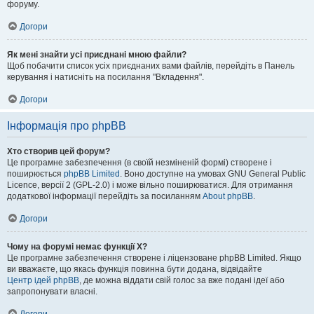
форуму.
Догори
Як мені знайти усі приєднані мною файли?
Щоб побачити список усіх приєднаних вами файлів, перейдіть в Панель
керування і натисніть на посилання "Вкладення".
Догори
Інформація про phpBB
Хто створив цей форум?
Це програмне забезпечення (в своїй незміненій формі) створене і
поширюється
phpBB Limited
. Воно доступне на умовах GNU General Public
Licence, версії 2 (GPL-2.0) і може вільно поширюватися. Для отримання
додаткової інформації перейдіть за посиланням
About phpBB
.
Догори
Чому на форумі немає функції X?
Це програмне забезпечення створене і ліцензоване phpBB Limited. Якщо
ви вважаєте, що якась функція повинна бути додана, відвідайте
Центр ідей phpBB
, де можна віддати свій голос за вже подані ідеї або
запропонувати власні.