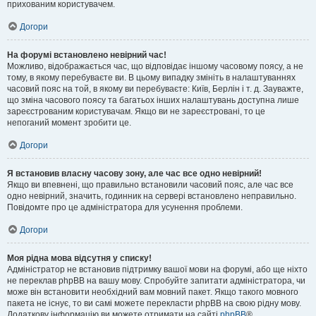
прихованим користувачем.
Догори
На форумі встановлено невірний час!
Можливо, відображається час, що відповідає іншому часовому поясу, а не
тому, в якому перебуваєте ви. В цьому випадку змініть в налаштуваннях
часовий пояс на той, в якому ви перебуваєте: Київ, Берлін і т. д. Зауважте,
що зміна часового поясу та багатьох інших налаштувань доступна лише
зареєстрованим користувачам. Якщо ви не зареєстровані, то це
непоганий момент зробити це.
Догори
Я встановив власну часову зону, але час все одно невірний!
Якщо ви впевнені, що правильно встановили часовий пояс, але час все
одно невірний, значить, годинник на сервері встановлено неправильно.
Повідомте про це адміністратора для усунення проблеми.
Догори
Моя рідна мова відсутня у списку!
Адміністратор не встановив підтримку вашої мови на форумі, або ще ніхто
не переклав phpBB на вашу мову. Спробуйте запитати адміністратора, чи
може він встановити необхідний вам мовний пакет. Якщо такого мовного
пакета не існує, то ви самі можете перекласти phpBB на свою рідну мову.
Додаткову інформацію ви можете отримати на сайті
phpBB
®.