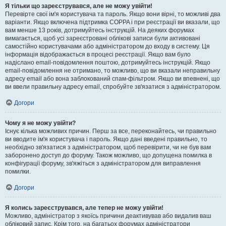
Я тільки що зареєструвався, але не можу увійти!
Перевірте свої ім'я користувача та пароль. Якщо вони вірні, то можливі два
варіанти. Якщо включена підтримка COPPA і при реєстрації ви вказали, що
вам менше 13 років, дотримуйтесь інструкцій. На деяких форумах
вимагається, щоб усі зареєстровані облікові записи були активовані
самостійно користувачами або адміністратором до входу в систему. Ця
інформація відображається в процесі реєстрації. Якщо вам було
надіслано email-повідомлення поштою, дотримуйтесь інструкцій. Якщо
email-повідомлення не отримано, то можливо, що ви вказали неправильну
адресу email або вона заблокований спам-фільтром. Якщо ви впевнені, що
ви ввели правильну адресу email, спробуйте зв'язатися з адміністратором.
Догори
Чому я не можу увійти?
Існує кілька можливих причин. Перш за все, переконайтесь, чи правильно
ви вводите ім'я користувача і пароль. Якщо дані введені правильно, то
необхідно зв'язатися з адміністратором, щоб перевірити, чи не був вам
заборонено доступ до форуму. Також можливо, що допущена помилка в
конфігурації форуму, зв'яжіться з адміністратором для виправлення
помилки.
Догори
Я колись зареєструвався, але тепер не можу увійти!
Можливо, адміністратор з якоїсь причини деактивував або видалив ваш
обліковий запис. Крім того, на багатьох форумах адміністратори