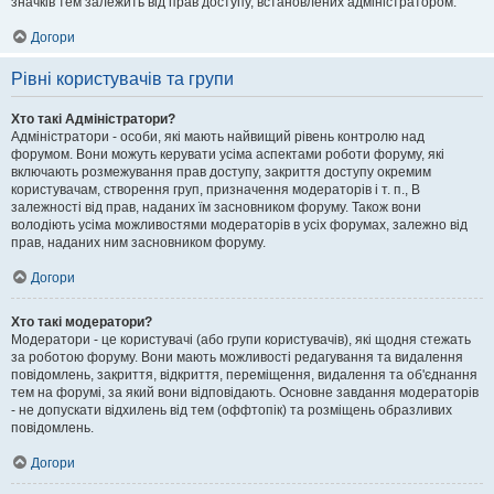
значків тем залежить від прав доступу, встановлених адміністратором.
Догори
Рівні користувачів та групи
Хто такі Адміністратори?
Адміністратори - особи, які мають найвищий рівень контролю над
форумом. Вони можуть керувати усіма аспектами роботи форуму, які
включають розмежування прав доступу, закриття доступу окремим
користувачам, створення груп, призначення модераторів і т. п., В
залежності від прав, наданих їм засновником форуму. Також вони
володіють усіма можливостями модераторів в усіх форумах, залежно від
прав, наданих ним засновником форуму.
Догори
Хто такі модератори?
Модератори - це користувачі (або групи користувачів), які щодня стежать
за роботою форуму. Вони мають можливості редагування та видалення
повідомлень, закриття, відкриття, переміщення, видалення та об'єднання
тем на форумі, за який вони відповідають. Основне завдання модераторів
- не допускати відхилень від тем (оффтопік) та розміщень образливих
повідомлень.
Догори