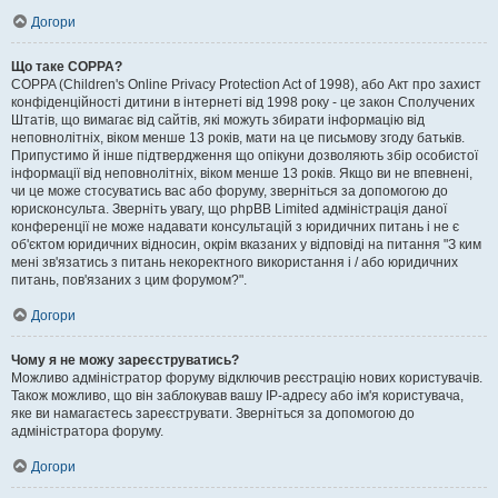
Догори
Що таке COPPA?
COPPA (Children's Online Privacy Protection Act of 1998), або Акт про захист
конфіденційності дитини в інтернеті від 1998 року - це закон Сполучених
Штатів, що вимагає від сайтів, які можуть збирати інформацію від
неповнолітніх, віком менше 13 років, мати на це письмову згоду батьків.
Припустимо й інше підтвердження що опікуни дозволяють збір особистої
інформації від неповнолітніх, віком менше 13 років. Якщо ви не впевнені,
чи це може стосуватись вас або форуму, зверніться за допомогою до
юрисконсульта. Зверніть увагу, що phpBB Limited адміністрація даної
конференції не може надавати консультацій з юридичних питань і не є
об'єктом юридичних відносин, окрім вказаних у відповіді на питання "З ким
мені зв'язатись з питань некоректного використання і / або юридичних
питань, пов'язаних з цим форумом?".
Догори
Чому я не можу зареєструватись?
Можливо адміністратор форуму відключив реєстрацію нових користувачів.
Також можливо, що він заблокував вашу IP-адресу або ім'я користувача,
яке ви намагаєтесь зареєструвати. Зверніться за допомогою до
адміністратора форуму.
Догори