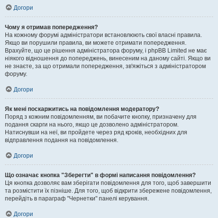
Догори
Чому я отримав попередження?
На кожному форумі адміністратори встановлюють свої власні правила.
Якщо ви порушили правила, ви можете отримати попередження.
Врахуйте, що це рішення адміністратора форуму, і phpBB Limited не має
ніякого відношення до попереджень, винесеним на даному сайті. Якщо ви
не знаєте, за що отримали попередження, зв'яжіться з адміністратором
форуму.
Догори
Як мені поскаржитись на повідомлення модератору?
Поряд з кожним повідомленням, ви побачите кнопку, призначену для
подання скарги на нього, якщо це дозволено адміністратором.
Натиснувши на неї, ви пройдете через ряд кроків, необхідних для
відправлення подання на повідомлення.
Догори
Що означає кнопка "Зберегти" в формі написання повідомлення?
Ця кнопка дозволяє вам зберігати повідомлення для того, щоб завершити
та розмістити їх пізніше. Для того, щоб відкрити збережене повідомлення,
перейдіть в параграф "Чернетки" панелі керування.
Догори