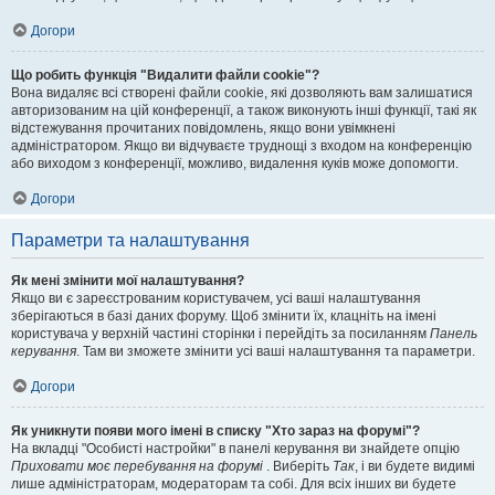
Догори
Що робить функція "Видалити файли cookie"?
Вона видаляє всі створені файли cookie, які дозволяють вам залишатися
авторизованим на цій конференції, а також виконують інші функції, такі як
відстежування прочитаних повідомлень, якщо вони увімкнені
адміністратором. Якщо ви відчуваєте труднощі з входом на конференцію
або виходом з конференції, можливо, видалення куків може допомогти.
Догори
Параметри та налаштування
Як мені змінити мої налаштування?
Якщо ви є зареєстрованим користувачем, усі ваші налаштування
зберігаються в базі даних форуму. Щоб змінити їх, клацніть на імені
користувача у верхній частині сторінки і перейдіть за посиланням
Панель
керування
. Там ви зможете змінити усі ваші налаштування та параметри.
Догори
Як уникнути появи мого імені в списку "Хто зараз на форумі"?
На вкладці "Особисті настройки" в панелі керування ви знайдете опцію
Приховати моє перебування на форумі
. Виберіть
Так
, і ви будете видимі
лише адміністраторам, модераторам та собі. Для всіх інших ви будете