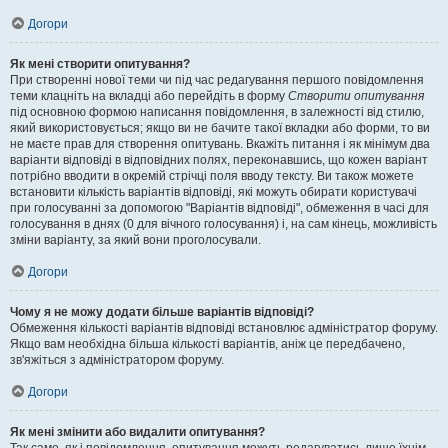
Догори
Як мені створити опитування?
При створенні нової теми чи під час редагування першого повідомлення
теми клацніть на вкладці або перейдіть в форму
Створити опитування
під основною формою написання повідомлення, в залежності від стилю,
який використовується; якщо ви не бачите такої вкладки або форми, то ви
не маєте прав для створення опитувань. Вкажіть питання і як мінімум два
варіанти відповіді в відповідних полях, переконавшись, що кожен варіант
потрібно вводити в окремій стрічці поля вводу тексту. Ви також можете
встановити кількість варіантів відповіді, які можуть обирати користувачі
при голосуванні за допомогою "Варіантів відповіді", обмеження в часі для
голосування в днях (0 для вічного голосування) і, на сам кінець, можливість
зміни варіанту, за який вони проголосували.
Догори
Чому я не можу додати більше варіантів відповіді?
Обмеження кількості варіантів відповіді встановлює адміністратор форуму.
Якщо вам необхідна більша кількості варіантів, аніж це передбачено,
зв'яжіться з адміністратором форуму.
Догори
Як мені змінити або видалити опитування?