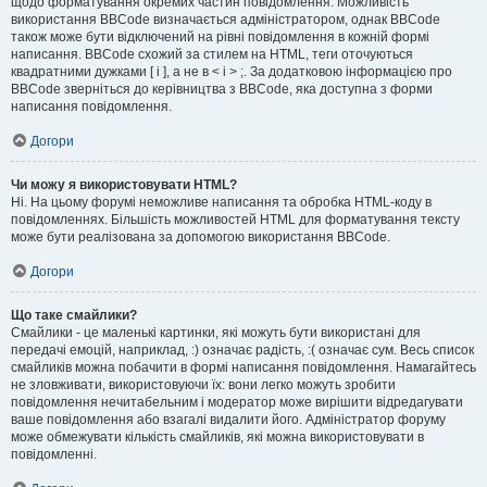
щодо форматування окремих частин повідомлення. Можливість
використання BBCode визначається адміністратором, однак BBCode
також може бути відключений на рівні повідомлення в кожній формі
написання. BBCode схожий за стилем на HTML, теги оточуються
квадратними дужками [ і ], а не в < і > ;. За додатковою інформацією про
BBCode зверніться до керівництва з BBCode, яка доступна з форми
написання повідомлення.
Догори
Чи можу я використовувати HTML?
Ні. На цьому форумі неможливе написання та обробка HTML-коду в
повідомленнях. Більшість можливостей HTML для форматування тексту
може бути реалізована за допомогою використання BBCode.
Догори
Що таке смайлики?
Смайлики - це маленькі картинки, які можуть бути використані для
передачі емоцій, наприклад, :) означає радість, :( означає сум. Весь список
смайликів можна побачити в формі написання повідомлення. Намагайтесь
не зловживати, використовуючи їх: вони легко можуть зробити
повідомлення нечитабельним і модератор може вирішити відредагувати
ваше повідомлення або взагалі видалити його. Адміністратор форуму
може обмежувати кількість смайликів, які можна використовувати в
повідомленні.