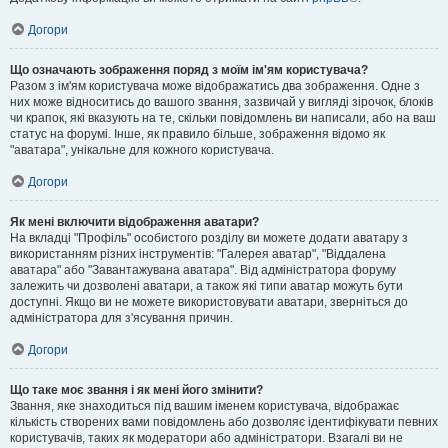
Догори
Що означають зображення поряд з моїм ім'ям користувача?
Разом з ім'ям користувача може відображатись два зображення. Одне з
них може відноситись до вашого звання, зазвичай у вигляді зірочок, блоків
чи крапок, які вказують на те, скільки повідомлень ви написали, або на ваш
статус на форумі. Інше, як правило більше, зображення відомо як
"аватара", унікальне для кожного користувача.
Догори
Як мені включити відображення аватари?
На вкладці "Профіль" особистого розділу ви можете додати аватару з
використанням різних інструментів: "Галерея аватар", "Віддалена
аватара" або "Завантажувана аватара". Від адміністратора форуму
залежить чи дозволені аватари, а також які типи аватар можуть бути
доступні. Якщо ви не можете використовувати аватари, зверніться до
адміністратора для з'ясування причин.
Догори
Що таке моє звання і як мені його змінити?
Звання, яке знаходиться під вашим іменем користувача, відображає
кількість створених вами повідомлень або дозволяє ідентифікувати певних
користувачів, таких як модератори або адміністратори. Взагалі ви не