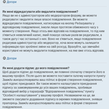
Догори
Як мені відредагувати або видалити повідомлення?
Якщо ви не є адміністратором або модератором форуму, ви можете
редагувати і видаляти лише власні повідомлення. Ви можете
відредагувати повідомлення, натиснувши на кнопку
Редагувати
у
відповідному повідомленні, інколи лише протягом обмеженого часу з
моменту створення. Якщо хтось вже відповів на повідомлення, то під ним
з'явиться невеличкий напис, який показує скільки разів ви редагували, а
також дату і час останньої з них. Воно не з'явиться, якщо повідомлення
редагував адміністратор або модератор, хоча вони можуть залишити
інформацію про зроблені зміни на свій розсуд. Врахуйте, що звичайні
користувачі не можуть видалити повідомлення, на яке вже хтось відповів.
Догори
Як мені додати підпис до мого повідомлення?
Щоб додати підпис до повідомлення, ви повинні спочатку створити його в
вашому профілі. Після цього ви можете поставити галочку напроти пункту
Завжди використовувати ваш підпис
в формі створення повідомлення,
щоб підпис приєднався. Ви також можете налаштувати приєднання
підпису за замовчуванням до усіх ваших повідомлень, зробивши
відповідний вибір у параграфі "Відправлення повідомлень" пункту
"Особисті налаштування" у вашому профілі. Незважаючи на це, ви
зможете скасувати додавання підпису в окремих повідомлення, знявши
прапорець
Завжди використовувати ваш підпис
в формі створення
повідомлення.