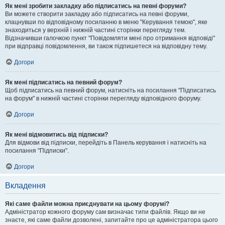
Як мені зробити закладку або підписатись на певні форуми?
Ви можете створити закладку або підписатись на певні форуми,
клацнувши по відповідному посиланню в меню "Керування темою", яке
знаходиться у верхній і нижній частині сторінки перегляду тем.
Відзначивши галочкою пункт "Повідомляти мені про отримання відповіді"
при відправці повідомлення, ви також підпишетеся на відповідну тему.
Догори
Як мені підписатись на певний форум?
Щоб підписатись на певний форум, натисніть на посилання "Підписатись
на форум" в нижній частині сторінки перегляду відповідного форуму.
Догори
Як мені відмовитись від підписки?
Для відмови від підписки, перейдіть в Панель керування і натисніть на
посилання "Підписки".
Догори
Вкладення
Які саме файли можна приєднувати на цьому форумі?
Адміністратор кожного форуму сам визначає типи файлів. Якщо ви не
знаєте, які саме файли дозволені, запитайте про це адміністратора цього