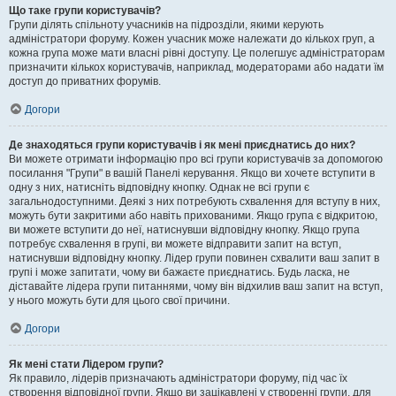
Що таке групи користувачів?
Групи ділять спільноту учасників на підрозділи, якими керують
адміністратори форуму. Кожен учасник може належати до кількох груп, а
кожна група може мати власні рівні доступу. Це полегшує адміністраторам
призначити кількох користувачів, наприклад, модераторами або надати їм
доступ до приватних форумів.
Догори
Де знаходяться групи користувачів і як мені приєднатись до них?
Ви можете отримати інформацію про всі групи користувачів за допомогою
посилання "Групи" в вашій Панелі керування. Якщо ви хочете вступити в
одну з них, натисніть відповідну кнопку. Однак не всі групи є
загальнодоступними. Деякі з них потребують схвалення для вступу в них,
можуть бути закритими або навіть прихованими. Якщо група є відкритою,
ви можете вступити до неї, натиснувши відповідну кнопку. Якщо група
потребує схвалення в групі, ви можете відправити запит на вступ,
натиснувши відповідну кнопку. Лідер групи повинен схвалити ваш запит в
групі і може запитати, чому ви бажаєте приєднатись. Будь ласка, не
діставайте лідера групи питаннями, чому він відхилив ваш запит на вступ,
у нього можуть бути для цього свої причини.
Догори
Як мені стати Лідером групи?
Як правило, лідерів призначають адміністратори форуму, під час їх
створення відповідної групи. Якщо ви зацікавлені у створенні групи, для