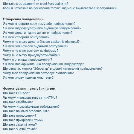
Що таке моє звання і як мені його змінити?
Коли я натискаю на посилання "email", від мене вимагається залогуватись!
Створення повідомлень
Як мені створити нову тему або повідомлення?
Як мені відредагувати або видалити повідомлення?
Як мені додати підпис до мого повідомлення?
Як мені створити опитування?
Чому я не можу додати більше варіантів відповіді?
Як мені змінити або видалити опитування?
Чому я не маю доступу до форуму?
Чому я не можу приєднувати файли?
Чому я отримав попередження?
Як мені поскаржитись на повідомлення модератору?
Що означає кнопка "Зберегти" в формі написання повідомлення?
Чому моє повідомлення потребує схвалення?
Як мені знову підняти мою тему?
Форматування тексту і типи тем
Що таке BBCode?
Чи можу я використовувати HTML?
Що таке смайлики?
Чи можу я розміщувати зображення?
Що таке важливі оголошення?
Що таке оголошення?
Що таке прикріплені теми?
Що таке закриті теми?
Що таке значок теми?