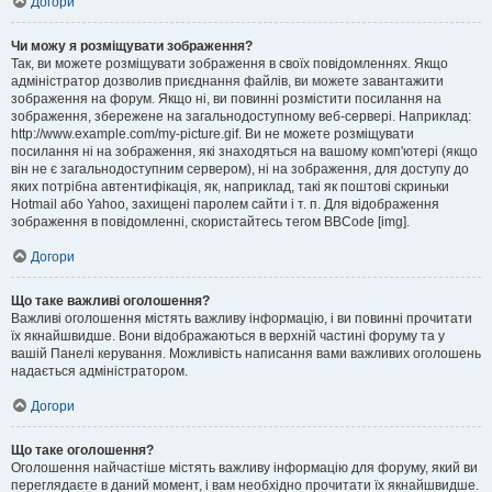
Догори
Чи можу я розміщувати зображення?
Так, ви можете розміщувати зображення в своїх повідомленнях. Якщо
адміністратор дозволив приєднання файлів, ви можете завантажити
зображення на форум. Якщо ні, ви повинні розмістити посилання на
зображення, збережене на загальнодоступному веб-сервері. Наприклад:
http://www.example.com/my-picture.gif. Ви не можете розміщувати
посилання ні на зображення, які знаходяться на вашому комп'ютері (якщо
він не є загальнодоступним сервером), ні на зображення, для доступу до
яких потрібна автентифікація, як, наприклад, такі як поштові скриньки
Hotmail або Yahoo, захищені паролем сайти і т. п. Для відображення
зображення в повідомленні, скористайтесь тегом BBCode [img].
Догори
Що таке важливі оголошення?
Важливі оголошення містять важливу інформацію, і ви повинні прочитати
їх якнайшвидше. Вони відображаються в верхній частині форуму та у
вашій Панелі керування. Можливість написання вами важливих оголошень
надається адміністратором.
Догори
Що таке оголошення?
Оголошення найчастіше містять важливу інформацію для форуму, який ви
переглядаєте в даний момент, і вам необхідно прочитати їх якнайшвидше.