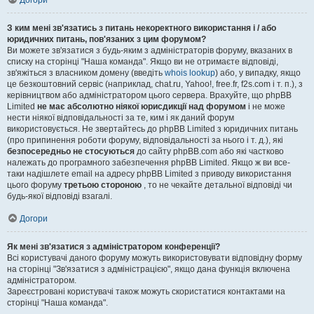
Догори
З ким мені зв'язатись з питань некоректного використання і / або
юридичних питань, пов'язаних з цим форумом?
Ви можете зв'язатися з будь-яким з адміністраторів форуму, вказаних в
списку на сторінці "Наша команда". Якщо ви не отримаєте відповіді,
зв'яжіться з власником домену (введіть
whois lookup
) або, у випадку, якщо
це безкоштовний сервіс (наприклад, chat.ru, Yahoo!, free.fr, f2s.com і т. п.), з
керівництвом або адміністратором цього сервера. Врахуйте, що phpBB
Limited
не має абсолютно ніякої юрисдикції над форумом
і не може
нести ніякої відповідальності за те, ким і як даний форум
використовується. Не звертайтесь до phpBB Limited з юридичних питань
(про припинення роботи форуму, відповідальності за нього і т. д.), які
безпосередньо не стосуються
до сайту phpBB.com або які частково
належать до програмного забезпечення phpBB Limited. Якщо ж ви все-
таки надішлете email на адресу phpBB Limited з приводу використання
цього форуму
третьою стороною
, то не чекайте детальної відповіді чи
будь-якої відповіді взагалі.
Догори
Як мені зв'язатися з адміністратором конференції?
Всі користувачі даного форуму можуть використовувати відповідну форму
на сторінці "Зв'язатися з адміністрацією", якщо дана функція включена
адміністратором.
Зареєстровані користувачі також можуть скористатися контактами на
сторінці "Наша команда".