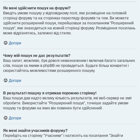
Як мені здійснити пошук на форумі?
Введіть умови пошуку у відповідному полі, яке розміщене на головній
сторінці форуму та на сторінках перегляду форумів та тем. Ви можете
здійснити розширений пошук, перейшовши за посиланням "Розширений
пошук", яке знаходиться на кожній сторінці форуму. Розміщення посилань
може відрізнятись, залежно від стилю.
Догори
Чому мій пошук не дає результатів?
Ваш запит, можливо, був доволі невизначеним і включав багато загальних
слів, пошук за якими в phpBB не провадиться. Будьте більш конкретні і
скористайтесь можливостями розширеного пошуку.
Догори
В результаті пошуку я отримав порожню сторінку!
Ваш пошук дав надто велику кількість результатів, які веб-сервер не зміг
обробити. Використайте "Розширений пошук", точніше задайте умови
пошуку та форуми на яких він повинен бути здійснений.
Догори
Як мені знайти учасників форуму?
Перейдіть на сторінку "Учасники" і натисніть на посилання "Знайти