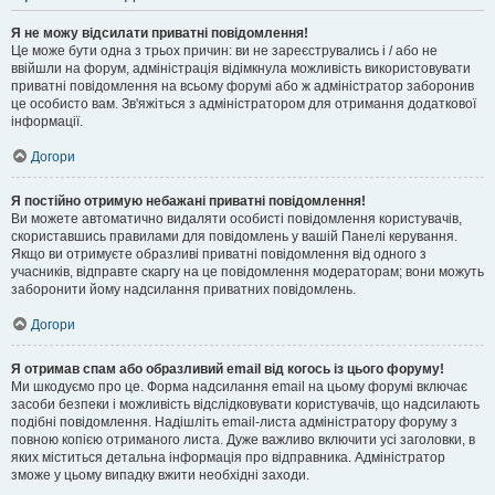
Я не можу відсилати приватні повідомлення!
Це може бути одна з трьох причин: ви не зареєструвались і / або не
ввійшли на форум, адміністрація відімкнула можливість використовувати
приватні повідомлення на всьому форумі або ж адміністратор заборонив
це особисто вам. Зв'яжіться з адміністратором для отримання додаткової
інформації.
Догори
Я постійно отримую небажані приватні повідомлення!
Ви можете автоматично видаляти особисті повідомлення користувачів,
скориставшись правилами для повідомлень у вашій Панелі керування.
Якщо ви отримуєте образливі приватні повідомлення від одного з
учасників, відправте скаргу на це повідомлення модераторам; вони можуть
заборонити йому надсилання приватних повідомлень.
Догори
Я отримав спам або образливий email від когось із цього форуму!
Ми шкодуємо про це. Форма надсилання email на цьому форумі включає
засоби безпеки і можливість відслідковувати користувачів, що надсилають
подібні повідомлення. Надішліть email-листа адміністратору форуму з
повною копією отриманого листа. Дуже важливо включити усі заголовки, в
яких міститься детальна інформація про відправника. Адміністратор
зможе у цьому випадку вжити необхідні заходи.