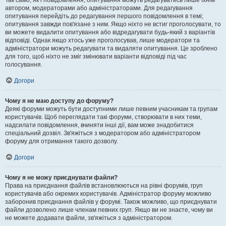
Так само, як і повідомлення, опитування можуть редагуватись лише їхнім
автором, модераторами або адміністраторами. Для редагування
опитування перейдіть до редагування першого повідомлення в темі;
опитування завжди пов'язане з ним. Якщо ніхто не встиг проголосувати, то
ви можете видалити опитування або відредагувати будь-який з варіантів
відповіді. Однак якщо хтось уже проголосував, лише модератори та
адміністратори можуть редагувати та видаляти опитування. Це зроблено
для того, щоб ніхто не зміг змінювати варіанти відповіді під час
голосування.
Догори
Чому я не маю доступу до форуму?
Деякі форуми можуть бути доступними лише певним учасникам та групам
користувачів. Щоб переглядати такі форуми, створювати в них теми,
надсилати повідомлення, вчиняти інші дії, вам може знадобитися
спеціальний дозвіл. Зв'яжіться з модератором або адміністратором
форуму для отримання такого дозволу.
Догори
Чому я не можу приєднувати файли?
Права на приєднання файлів встановлюються на рівні форумів, груп
користувачів або окремих користувачів. Адміністратор форуму можливо
заборонив приєднання файлів у форумі. Також можливо, що приєднувати
файли дозволено лише членам певних груп. Якщо ви не знаєте, чому ви
не можете додавати файли, зв'яжіться з адміністратором.