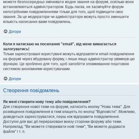
можете безпосередньо змінювати жодне звання на форумі, оскільки вони
встановлюються адміністратором. Будь ласка, не засмічуйте форум
непотрібними повідомленнями тільки для того, щоб підвищити своє
звання. За це модератори чи адміністратори можуть просто зменшити
кількість написаних вами повідомлень.
Догори
Коли я натискаю на посилання "email", від мене вимагається
залогуватись!
Тільки зареєстровані користувачі можуть відправляти email-повідомлення
на форумі через вбудовану форму, і лише якщо адміністратор увімкнув цю
функцію. Це зроблено для того, щоб запобігти зловживанню поштовою
системою анонімними користувачами.
Догори
Створення повідомлень
Як мені створити нову тему або повідомлення?
Для створення нової теми на форумі, натисніть кнопку "Нова тема". Для
розміщення повідомлення в темі клацніть по кнопці "Відповісти". Можливо,
доведеться зареєструватися, перш ніж відправити повідомлення.
Доступні для вас дії перераховані внизу сторінки форуму або теми.
Наприклад: "Ви можете створювати нові теми", "Ви можете додавати
файли" і т. п.