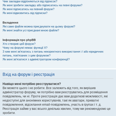
Чим закладки відрізняються від підписок?
Як мені зробити закладку або підписатись на певні форуми?
Як мені підписатись на певний форум?
Як мені відмовитись від підписки?
Вкладення
Які саме файли можна приєднувати на цьому форумі?
Як мені знайти усі приєднані мною файли?
Інформація про phpBB
Хто створив цей форум?
Чому на форумі немає функції X?
З ким мені зв'язатись з питань некоректного використання і / або юридичних
питань, пов'язаних з цим форумом?
Як мені зв'язатися з адміністратором конференції?
Вхід на форум і реєстрація
Навіщо мені потрібно реєструватися?
Ви можете цього і не робити. Все залежить від того, як вирішив
адміністратор форуму, чи потрібно вам реєструватись для розміщення
повідомлень, чи ні. Проте реєстрація дає вам додаткові можливості, які
недоступні для анонімних користувачів, такі як аватари, приватні
повідомлення, відсилання email-повідомлень, участь в групах і т. д.
Реєстрація займе у вас всього декілька хвилин, тому ми рекомендуємо це
зробити.