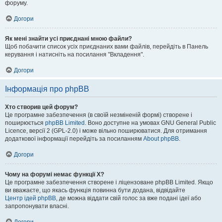
форуму.
Догори
Як мені знайти усі приєднані мною файли?
Щоб побачити список усіх приєднаних вами файлів, перейдіть в Панель
керування і натисніть на посилання "Вкладення".
Догори
Інформація про phpBB
Хто створив цей форум?
Це програмне забезпечення (в своїй незміненій формі) створене і
поширюється
phpBB Limited
. Воно доступне на умовах GNU General Public
Licence, версії 2 (GPL-2.0) і може вільно поширюватися. Для отримання
додаткової інформації перейдіть за посиланням
About phpBB
.
Догори
Чому на форумі немає функції X?
Це програмне забезпечення створене і ліцензоване phpBB Limited. Якщо
ви вважаєте, що якась функція повинна бути додана, відвідайте
Центр ідей phpBB
, де можна віддати свій голос за вже подані ідеї або
запропонувати власні.