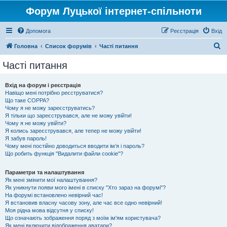
Форум Луцької інтернет-спільноти
Допомога
Реєстрація
Вхід
П
Головна
Список форумів
Часті питання
о
Часті питання
ш
у
Вхід на форум і реєстрація
Навіщо мені потрібно реєструватися?
к
Що таке COPPA?
Чому я не можу зареєструватись?
Я тільки що зареєструвався, але не можу увійти!
Чому я не можу увійти?
Я колись зареєструвався, але тепер не можу увійти!
Я забув пароль!
Чому мені постійно доводиться вводити ім’я і пароль?
Що робить функція "Видалити файли cookie"?
Параметри та налаштування
Як мені змінити мої налаштування?
Як уникнути появи мого імені в списку "Хто зараз на форумі"?
На форумі встановлено невірний час!
Я встановив власну часову зону, але час все одно невірний!
Моя рідна мова відсутня у списку!
Що означають зображення поряд з моїм ім'ям користувача?
Як мені включити відображення аватари?