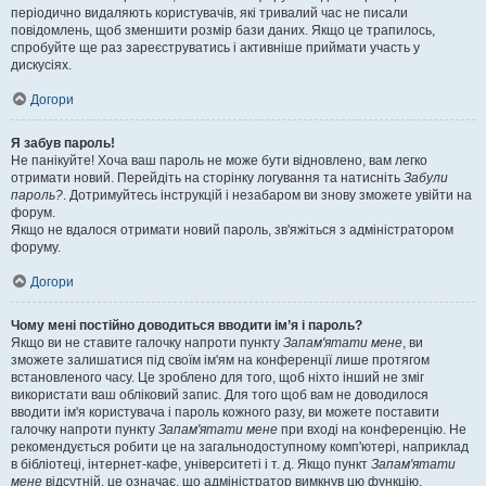
періодично видаляють користувачів, які тривалий час не писали
повідомлень, щоб зменшити розмір бази даних. Якщо це трапилось,
спробуйте ще раз зареєструватись і активніше приймати участь у
дискусіях.
Догори
Я забув пароль!
Не панікуйте! Хоча ваш пароль не може бути відновлено, вам легко
отримати новий. Перейдіть на сторінку логування та натисніть
Забули
пароль?
. Дотримуйтесь інструкцій і незабаром ви знову зможете увійти на
форум.
Якщо не вдалося отримати новий пароль, зв'яжіться з адміністратором
форуму.
Догори
Чому мені постійно доводиться вводити ім’я і пароль?
Якщо ви не ставите галочку напроти пункту
Запам'ятати мене
, ви
зможете залишатися під своїм ім'ям на конференції лише протягом
встановленого часу. Це зроблено для того, щоб ніхто інший не зміг
використати ваш обліковий запис. Для того щоб вам не доводилося
вводити ім'я користувача і пароль кожного разу, ви можете поставити
галочку напроти пункту
Запам'ятати мене
при вході на конференцію. Не
рекомендується робити це на загальнодоступному комп'ютері, наприклад
в бібліотеці, інтернет-кафе, університеті і т. д. Якщо пункт
Запам'ятати
мене
відсутній, це означає, що адміністратор вимкнув цю функцію.