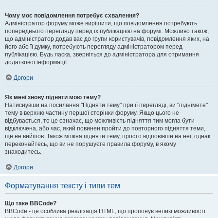
Чому моє повідомлення потребує схвалення?
Адміністратор форуму може вирішити, що повідомлення потребують
попереднього перегляду перед їх публікацією на форумі. Можливо також,
що адміністратор додав вас до групи користувачів, повідомлення яких, на
його або її думку, потребують перегляду адміністратором перед
публікацією. Будь ласка, зверніться до адміністратора для отримання
додаткової інформації.
Догори
Як мені знову підняти мою тему?
Натиснувши на посилання "Підняти тему" при її перегляді, ви "піднімете"
тему в верхню частину першої сторінки форуму. Якщо цього не
відбувається, то це означає, що можливість підняття тим могла бути
відключена, або час, який повинен пройти до повторного підняття теми,
ще не вийшов. Також можна підняти тему, просто відповівши на неї, однак
переконайтесь, що ви не порушуєте правила форуму, в якому
знаходитесь.
Догори
Форматування тексту і типи тем
Що таке BBCode?
BBCode - це особлива реалізація HTML, що пропонує великі можливості