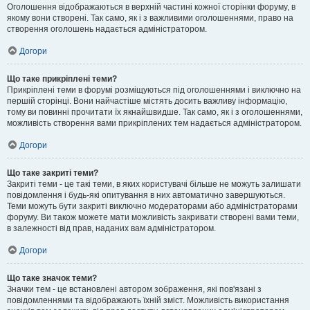
Оголошення відображаються в верхній частині кожної сторінки форуму, в
якому вони створені. Так само, як і з важливими оголошеннями, право на
створення оголошень надається адміністратором.
Догори
Що таке прикріплені теми?
Прикріплені теми в форумі розміщуються під оголошеннями і виключно на
першій сторінці. Вони найчастіше містять досить важливу інформацію,
тому ви повинні прочитати їх якнайшвидше. Так само, як і з оголошеннями,
можливість створення вами прикріплених тем надається адміністратором.
Догори
Що таке закриті теми?
Закриті теми - це такі теми, в яких користувачі більше не можуть залишати
повідомлення і будь-які опитування в них автоматично завершуються.
Теми можуть бути закриті виключно модераторами або адміністраторами
форуму. Ви також можете мати можливість закривати створені вами теми,
в залежності від прав, наданих вам адміністратором.
Догори
Що таке значок теми?
Значки тем - це встановлені автором зображення, які пов'язані з
повідомленнями та відображають їхній зміст. Можливість використання