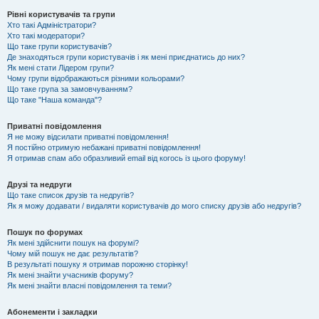
Рівні користувачів та групи
Хто такі Адміністратори?
Хто такі модератори?
Що таке групи користувачів?
Де знаходяться групи користувачів і як мені приєднатись до них?
Як мені стати Лідером групи?
Чому групи відображаються різними кольорами?
Що таке група за замовчуванням?
Що таке "Наша команда"?
Приватні повідомлення
Я не можу відсилати приватні повідомлення!
Я постійно отримую небажані приватні повідомлення!
Я отримав спам або образливий email від когось із цього форуму!
Друзі та недруги
Що таке список друзів та недругів?
Як я можу додавати / видаляти користувачів до мого списку друзів або недругів?
Пошук по форумах
Як мені здійснити пошук на форумі?
Чому мій пошук не дає результатів?
В результаті пошуку я отримав порожню сторінку!
Як мені знайти учасників форуму?
Як мені знайти власні повідомлення та теми?
Абонементи і закладки