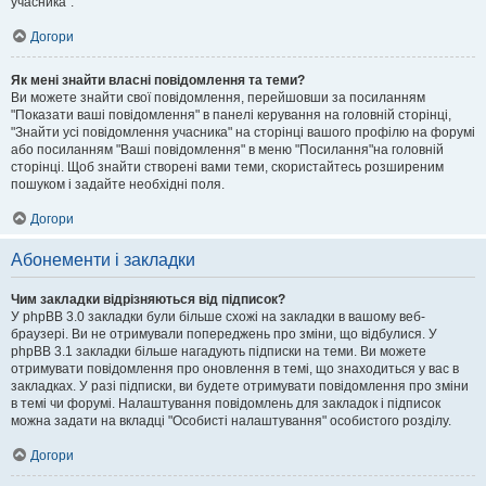
учасника".
Догори
Як мені знайти власні повідомлення та теми?
Ви можете знайти свої повідомлення, перейшовши за посиланням
"Показати ваші повідомлення" в панелі керування на головній сторінці,
"Знайти усі повідомлення учасника" на сторінці вашого профілю на форумі
або посиланням "Ваші повідомлення" в меню "Посилання"на головній
сторінці. Щоб знайти створені вами теми, скористайтесь розширеним
пошуком і задайте необхідні поля.
Догори
Абонементи і закладки
Чим закладки відрізняються від підписок?
У phpBB 3.0 закладки були більше схожі на закладки в вашому веб-
браузері. Ви не отримували попереджень про зміни, що відбулися. У
phpBB 3.1 закладки більше нагадують підписки на теми. Ви можете
отримувати повідомлення про оновлення в темі, що знаходиться у вас в
закладках. У разі підписки, ви будете отримувати повідомлення про зміни
в темі чи форумі. Налаштування повідомлень для закладок і підписок
можна задати на вкладці "Особисті налаштування" особистого розділу.
Догори