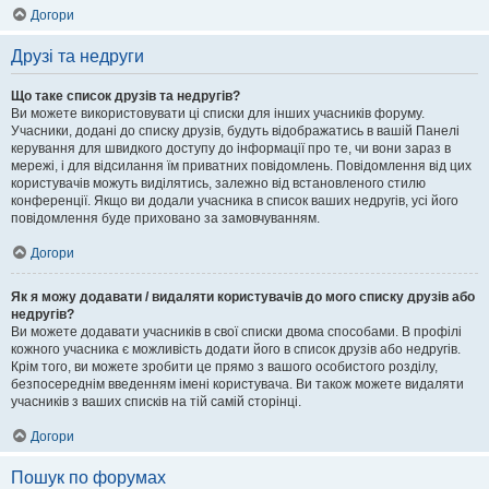
Догори
Друзі та недруги
Що таке список друзів та недругів?
Ви можете використовувати ці списки для інших учасників форуму.
Учасники, додані до списку друзів, будуть відображатись в вашій Панелі
керування для швидкого доступу до інформації про те, чи вони зараз в
мережі, і для відсилання їм приватних повідомлень. Повідомлення від цих
користувачів можуть виділятись, залежно від встановленого стилю
конференції. Якщо ви додали учасника в список ваших недругів, усі його
повідомлення буде приховано за замовчуванням.
Догори
Як я можу додавати / видаляти користувачів до мого списку друзів або
недругів?
Ви можете додавати учасників в свої списки двома способами. В профілі
кожного учасника є можливість додати його в список друзів або недругів.
Крім того, ви можете зробити це прямо з вашого особистого розділу,
безпосереднім введенням імені користувача. Ви також можете видаляти
учасників з ваших списків на тій самій сторінці.
Догори
Пошук по форумах