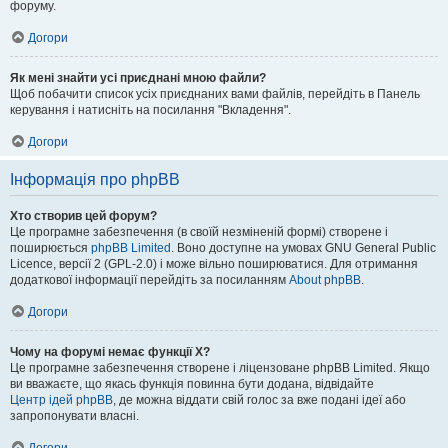
форуму.
Догори
Як мені знайти усі приєднані мною файли?
Щоб побачити список усіх приєднаних вами файлів, перейдіть в Панель
керування і натисніть на посилання "Вкладення".
Догори
Інформація про phpBB
Хто створив цей форум?
Це програмне забезпечення (в своїй незміненій формі) створене і
поширюється
phpBB Limited
. Воно доступне на умовах GNU General Public
Licence, версії 2 (GPL-2.0) і може вільно поширюватися. Для отримання
додаткової інформації перейдіть за посиланням
About phpBB
.
Догори
Чому на форумі немає функції X?
Це програмне забезпечення створене і ліцензоване phpBB Limited. Якщо
ви вважаєте, що якась функція повинна бути додана, відвідайте
Центр ідей phpBB
, де можна віддати свій голос за вже подані ідеї або
запропонувати власні.