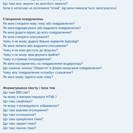
Що таке моє звання і як мені його змінити?
Коли я натискаю на посилання "email", від мене вимагається залогуватись!
Створення повідомлень
Як мені створити нову тему або повідомлення?
Як мені відредагувати або видалити повідомлення?
Як мені додати підпис до мого повідомлення?
Як мені створити опитування?
Чому я не можу додати більше варіантів відповіді?
Як мені змінити або видалити опитування?
Чому я не маю доступу до форуму?
Чому я не можу приєднувати файли?
Чому я отримав попередження?
Як мені поскаржитись на повідомлення модератору?
Що означає кнопка "Зберегти" в формі написання повідомлення?
Чому моє повідомлення потребує схвалення?
Як мені знову підняти мою тему?
Форматування тексту і типи тем
Що таке BBCode?
Чи можу я використовувати HTML?
Що таке смайлики?
Чи можу я розміщувати зображення?
Що таке важливі оголошення?
Що таке оголошення?
Що таке прикріплені теми?
Що таке закриті теми?
Що таке значок теми?