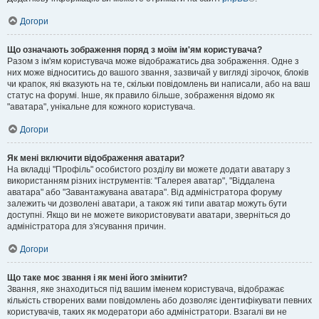
Догори
Що означають зображення поряд з моїм ім'ям користувача?
Разом з ім'ям користувача може відображатись два зображення. Одне з
них може відноситись до вашого звання, зазвичай у вигляді зірочок, блоків
чи крапок, які вказують на те, скільки повідомлень ви написали, або на ваш
статус на форумі. Інше, як правило більше, зображення відомо як
"аватара", унікальне для кожного користувача.
Догори
Як мені включити відображення аватари?
На вкладці "Профіль" особистого розділу ви можете додати аватару з
використанням різних інструментів: "Галерея аватар", "Віддалена
аватара" або "Завантажувана аватара". Від адміністратора форуму
залежить чи дозволені аватари, а також які типи аватар можуть бути
доступні. Якщо ви не можете використовувати аватари, зверніться до
адміністратора для з'ясування причин.
Догори
Що таке моє звання і як мені його змінити?
Звання, яке знаходиться під вашим іменем користувача, відображає
кількість створених вами повідомлень або дозволяє ідентифікувати певних
користувачів, таких як модератори або адміністратори. Взагалі ви не