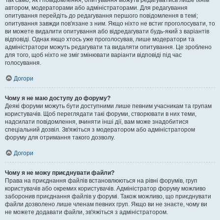
Так само, як і повідомлення, опитування можуть редагуватись лише їхнім
автором, модераторами або адміністраторами. Для редагування
опитування перейдіть до редагування першого повідомлення в темі;
опитування завжди пов'язане з ним. Якщо ніхто не встиг проголосувати, то
ви можете видалити опитування або відредагувати будь-який з варіантів
відповіді. Однак якщо хтось уже проголосував, лише модератори та
адміністратори можуть редагувати та видаляти опитування. Це зроблено
для того, щоб ніхто не зміг змінювати варіанти відповіді під час
голосування.
Догори
Чому я не маю доступу до форуму?
Деякі форуми можуть бути доступними лише певним учасникам та групам
користувачів. Щоб переглядати такі форуми, створювати в них теми,
надсилати повідомлення, вчиняти інші дії, вам може знадобитися
спеціальний дозвіл. Зв'яжіться з модератором або адміністратором
форуму для отримання такого дозволу.
Догори
Чому я не можу приєднувати файли?
Права на приєднання файлів встановлюються на рівні форумів, груп
користувачів або окремих користувачів. Адміністратор форуму можливо
заборонив приєднання файлів у форумі. Також можливо, що приєднувати
файли дозволено лише членам певних груп. Якщо ви не знаєте, чому ви
не можете додавати файли, зв'яжіться з адміністратором.