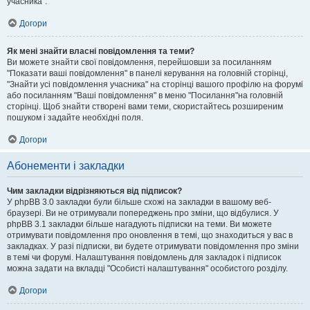
учасника".
Догори
Як мені знайти власні повідомлення та теми?
Ви можете знайти свої повідомлення, перейшовши за посиланням
"Показати ваші повідомлення" в панелі керування на головній сторінці,
"Знайти усі повідомлення учасника" на сторінці вашого профілю на форумі
або посиланням "Ваші повідомлення" в меню "Посилання"на головній
сторінці. Щоб знайти створені вами теми, скористайтесь розширеним
пошуком і задайте необхідні поля.
Догори
Абонементи і закладки
Чим закладки відрізняються від підписок?
У phpBB 3.0 закладки були більше схожі на закладки в вашому веб-
браузері. Ви не отримували попереджень про зміни, що відбулися. У
phpBB 3.1 закладки більше нагадують підписки на теми. Ви можете
отримувати повідомлення про оновлення в темі, що знаходиться у вас в
закладках. У разі підписки, ви будете отримувати повідомлення про зміни
в темі чи форумі. Налаштування повідомлень для закладок і підписок
можна задати на вкладці "Особисті налаштування" особистого розділу.
Догори