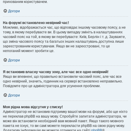
прихованим користувачем.
Догори
На форумі встановлено невірний час!
Можливо, відображається час, що відповідає іншому часовому поясу, а не
тому, в якому перебуваєте ви. В цьому випадку змініть в налаштуваннях
часовий пояс на той, в якому ви перебуваєте: Київ, Берлін і т. д. Зауважте,
що зміна часового поясу та багатьох інших налаштувань доступна лише
зареєстрованим користувачам. Якщо ви не зареєстровані, то це
непоганий момент зробити це.
Догори
Я встановив власну часову зону, але час все одно невірний!
Якщо ви впевнені, що правильно встановили часовий пояс, але час все
одно невірний, значить, годинник на сервері встановлено неправильно.
Повідомте про це адміністратора для усунення проблеми.
Догори
Моя рідна мова відсутня у списку!
Адміністратор не встановив підтримку вашої мови на форумі, або ще ніхто
не переклав phpBB на вашу мову. Спробуйте запитати адміністратора, чи
може він встановити необхідний вам мовний пакет. Якщо такого мовного
пакета не існує, то ви самі можете перекласти phpBB на свою рідну мову.
Додаткову інформацію ви можете отримати на сайті
phpBB
®.