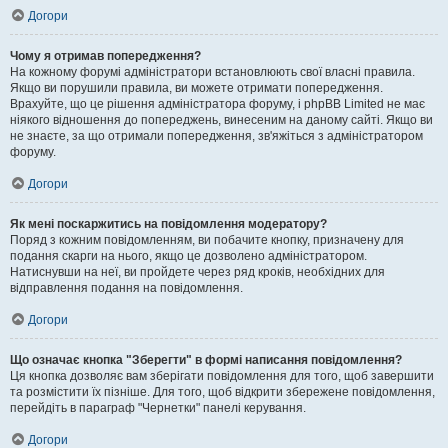
Догори
Чому я отримав попередження?
На кожному форумі адміністратори встановлюють свої власні правила.
Якщо ви порушили правила, ви можете отримати попередження.
Врахуйте, що це рішення адміністратора форуму, і phpBB Limited не має
ніякого відношення до попереджень, винесеним на даному сайті. Якщо ви
не знаєте, за що отримали попередження, зв'яжіться з адміністратором
форуму.
Догори
Як мені поскаржитись на повідомлення модератору?
Поряд з кожним повідомленням, ви побачите кнопку, призначену для
подання скарги на нього, якщо це дозволено адміністратором.
Натиснувши на неї, ви пройдете через ряд кроків, необхідних для
відправлення подання на повідомлення.
Догори
Що означає кнопка "Зберегти" в формі написання повідомлення?
Ця кнопка дозволяє вам зберігати повідомлення для того, щоб завершити
та розмістити їх пізніше. Для того, щоб відкрити збережене повідомлення,
перейдіть в параграф "Чернетки" панелі керування.
Догори