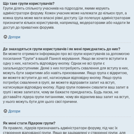
Що таке групи користувачів?
Групи ділять спільноту учасників на підрозділи, якими керують
адміністратори форуму. Кожен учасник може належати до кількох груп, а
кожна група може мати власні рівні доступу. Це полегшує адміністраторам
призначити кількох користувачів, наприклад, модераторами або надати їм
доступ до приватних форумів.
Догори
Де знаходяться групи користувачів і як мені приєднатись до них?
Ви можете отримати інформацію про всі групи користувачів за допомогою
посилання "Групи" в вашій Панелі керування. Якщо ви хочете вступити в
одну з них, натисніть відповідну кнопку. Однак не всі групи є
загальнодоступними. Деякі з них потребують схвалення для вступу в них,
можуть бути закритими або навіть прихованими. Якщо група є відкритою,
ви можете вступити до неї, натиснувши відповідну кнопку. Якщо група
потребує схвалення в групі, ви можете відправити запит на вступ,
натиснувши відповідну кнопку. Лідер групи повинен схвалити ваш запит в
групі і може запитати, чому ви бажаєте приєднатись. Будь ласка, не
діставайте лідера групи питаннями, чому він відхилив ваш запит на вступ,
у нього можуть бути для цього свої причини.
Догори
Як мені стати Лідером групи?
Як правило, лідерів призначають адміністратори форуму, під час їх
створення відповідної групи. Якщо ви зацікавлені у створенні групи, для