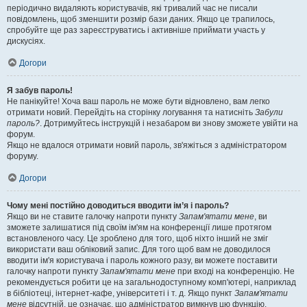
періодично видаляють користувачів, які тривалий час не писали
повідомлень, щоб зменшити розмір бази даних. Якщо це трапилось,
спробуйте ще раз зареєструватись і активніше приймати участь у
дискусіях.
Догори
Я забув пароль!
Не панікуйте! Хоча ваш пароль не може бути відновлено, вам легко
отримати новий. Перейдіть на сторінку логування та натисніть
Забули
пароль?
. Дотримуйтесь інструкцій і незабаром ви знову зможете увійти на
форум.
Якщо не вдалося отримати новий пароль, зв'яжіться з адміністратором
форуму.
Догори
Чому мені постійно доводиться вводити ім’я і пароль?
Якщо ви не ставите галочку напроти пункту
Запам'ятати мене
, ви
зможете залишатися під своїм ім'ям на конференції лише протягом
встановленого часу. Це зроблено для того, щоб ніхто інший не зміг
використати ваш обліковий запис. Для того щоб вам не доводилося
вводити ім'я користувача і пароль кожного разу, ви можете поставити
галочку напроти пункту
Запам'ятати мене
при вході на конференцію. Не
рекомендується робити це на загальнодоступному комп'ютері, наприклад
в бібліотеці, інтернет-кафе, університеті і т. д. Якщо пункт
Запам'ятати
мене
відсутній, це означає, що адміністратор вимкнув цю функцію.