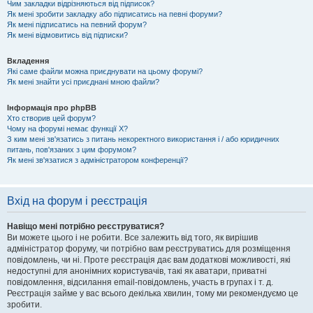
Чим закладки відрізняються від підписок?
Як мені зробити закладку або підписатись на певні форуми?
Як мені підписатись на певний форум?
Як мені відмовитись від підписки?
Вкладення
Які саме файли можна приєднувати на цьому форумі?
Як мені знайти усі приєднані мною файли?
Інформація про phpBB
Хто створив цей форум?
Чому на форумі немає функції X?
З ким мені зв'язатись з питань некоректного використання і / або юридичних
питань, пов'язаних з цим форумом?
Як мені зв'язатися з адміністратором конференції?
Вхід на форум і реєстрація
Навіщо мені потрібно реєструватися?
Ви можете цього і не робити. Все залежить від того, як вирішив
адміністратор форуму, чи потрібно вам реєструватись для розміщення
повідомлень, чи ні. Проте реєстрація дає вам додаткові можливості, які
недоступні для анонімних користувачів, такі як аватари, приватні
повідомлення, відсилання email-повідомлень, участь в групах і т. д.
Реєстрація займе у вас всього декілька хвилин, тому ми рекомендуємо це
зробити.