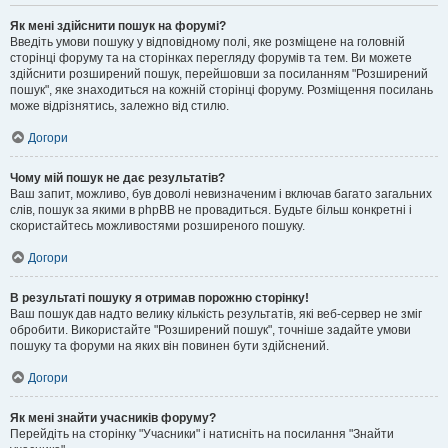
Як мені здійснити пошук на форумі?
Введіть умови пошуку у відповідному полі, яке розміщене на головній
сторінці форуму та на сторінках перегляду форумів та тем. Ви можете
здійснити розширений пошук, перейшовши за посиланням "Розширений
пошук", яке знаходиться на кожній сторінці форуму. Розміщення посилань
може відрізнятись, залежно від стилю.
Догори
Чому мій пошук не дає результатів?
Ваш запит, можливо, був доволі невизначеним і включав багато загальних
слів, пошук за якими в phpBB не провадиться. Будьте більш конкретні і
скористайтесь можливостями розширеного пошуку.
Догори
В результаті пошуку я отримав порожню сторінку!
Ваш пошук дав надто велику кількість результатів, які веб-сервер не зміг
обробити. Використайте "Розширений пошук", точніше задайте умови
пошуку та форуми на яких він повинен бути здійснений.
Догори
Як мені знайти учасників форуму?
Перейдіть на сторінку "Учасники" і натисніть на посилання "Знайти