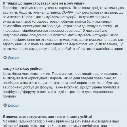
Я тільки що зареєструвався, але не можу увійти!
Перевірте свої ім'я користувача та пароль. Якщо вони вірні, то можливі два
варіанти. Якщо включена підтримка COPPA і при реєстрації ви вказали, що
вам менше 13 років, дотримуйтесь інструкцій. На деяких форумах
вимагається, щоб усі зареєстровані облікові записи були активовані
самостійно користувачами або адміністратором до входу в систему. Ця
інформація відображається в процесі реєстрації. Якщо вам було
надіслано email-повідомлення поштою, дотримуйтесь інструкцій. Якщо
email-повідомлення не отримано, то можливо, що ви вказали неправильну
адресу email або вона заблокований спам-фільтром. Якщо ви впевнені, що
ви ввели правильну адресу email, спробуйте зв'язатися з адміністратором.
Догори
Чому я не можу увійти?
Існує кілька можливих причин. Перш за все, переконайтесь, чи правильно
ви вводите ім'я користувача і пароль. Якщо дані введені правильно, то
необхідно зв'язатися з адміністратором, щоб перевірити, чи не був вам
заборонено доступ до форуму. Також можливо, що допущена помилка в
конфігурації форуму, зв'яжіться з адміністратором для виправлення
помилки.
Догори
Я колись зареєструвався, але тепер не можу увійти!
Можливо, адміністратор з якоїсь причини деактивував або видалив ваш
обліковий запис. Крім того, на багатьох форумах адміністратори