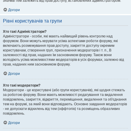
значків тем залежить від прав доступу, встановлених адміністратором.
Догори
Рівні користувачів та групи
Хто такі Адміністратори?
Адміністратори - особи, які мають найвищий рівень контролю над
форумом. Вони можуть керувати усіма аспектами роботи форуму, які
включають розмежування прав доступу, закриття доступу окремим
користувачам, створення груп, призначення модераторів і т. п., В
залежності від прав, наданих їм засновником форуму. Також вони
володіють усіма можливостями модераторів в усіх форумах, залежно від
прав, наданих ним засновником форуму.
Догори
Хто такі модератори?
Модератори - це користувачі (або групи користувачів), які щодня стежать
за роботою форуму. Вони мають можливості редагування та видалення
повідомлень, закриття, відкриття, переміщення, видалення та об'єднання
тем на форумі, за який вони відповідають. Основне завдання модераторів
- не допускати відхилень від тем (оффтопік) та розміщень образливих
повідомлень.
Догори