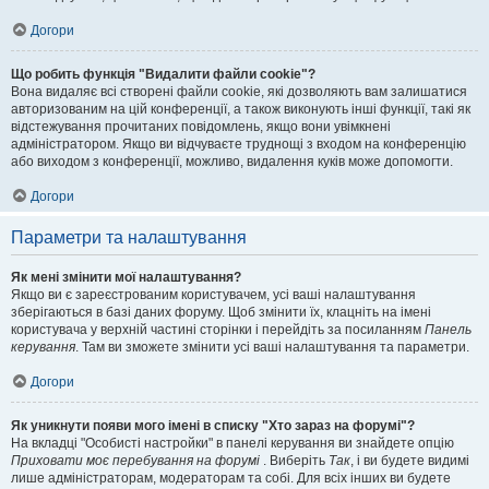
Догори
Що робить функція "Видалити файли cookie"?
Вона видаляє всі створені файли cookie, які дозволяють вам залишатися
авторизованим на цій конференції, а також виконують інші функції, такі як
відстежування прочитаних повідомлень, якщо вони увімкнені
адміністратором. Якщо ви відчуваєте труднощі з входом на конференцію
або виходом з конференції, можливо, видалення куків може допомогти.
Догори
Параметри та налаштування
Як мені змінити мої налаштування?
Якщо ви є зареєстрованим користувачем, усі ваші налаштування
зберігаються в базі даних форуму. Щоб змінити їх, клацніть на імені
користувача у верхній частині сторінки і перейдіть за посиланням
Панель
керування
. Там ви зможете змінити усі ваші налаштування та параметри.
Догори
Як уникнути появи мого імені в списку "Хто зараз на форумі"?
На вкладці "Особисті настройки" в панелі керування ви знайдете опцію
Приховати моє перебування на форумі
. Виберіть
Так
, і ви будете видимі
лише адміністраторам, модераторам та собі. Для всіх інших ви будете