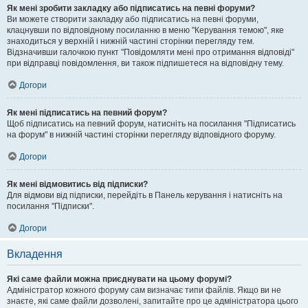
Як мені зробити закладку або підписатись на певні форуми?
Ви можете створити закладку або підписатись на певні форуми,
клацнувши по відповідному посиланню в меню "Керування темою", яке
знаходиться у верхній і нижній частині сторінки перегляду тем.
Відзначивши галочкою пункт "Повідомляти мені про отримання відповіді"
при відправці повідомлення, ви також підпишетеся на відповідну тему.
Догори
Як мені підписатись на певний форум?
Щоб підписатись на певний форум, натисніть на посилання "Підписатись
на форум" в нижній частині сторінки перегляду відповідного форуму.
Догори
Як мені відмовитись від підписки?
Для відмови від підписки, перейдіть в Панель керування і натисніть на
посилання "Підписки".
Догори
Вкладення
Які саме файли можна приєднувати на цьому форумі?
Адміністратор кожного форуму сам визначає типи файлів. Якщо ви не
знаєте, які саме файли дозволені, запитайте про це адміністратора цього