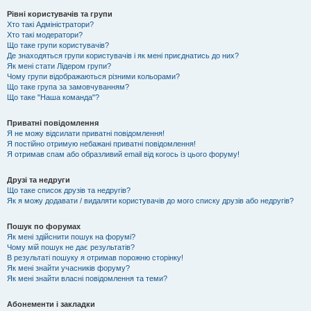
Рівні користувачів та групи
Хто такі Адміністратори?
Хто такі модератори?
Що таке групи користувачів?
Де знаходяться групи користувачів і як мені приєднатись до них?
Як мені стати Лідером групи?
Чому групи відображаються різними кольорами?
Що таке група за замовчуванням?
Що таке "Наша команда"?
Приватні повідомлення
Я не можу відсилати приватні повідомлення!
Я постійно отримую небажані приватні повідомлення!
Я отримав спам або образливий email від когось із цього форуму!
Друзі та недруги
Що таке список друзів та недругів?
Як я можу додавати / видаляти користувачів до мого списку друзів або недругів?
Пошук по форумах
Як мені здійснити пошук на форумі?
Чому мій пошук не дає результатів?
В результаті пошуку я отримав порожню сторінку!
Як мені знайти учасників форуму?
Як мені знайти власні повідомлення та теми?
Абонементи і закладки