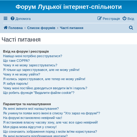
Форум Луцької інтернет-спільноти
Допомога
Реєстрація
Вхід
П
Головна
Список форумів
Часті питання
о
Часті питання
ш
у
Вхід на форум і реєстрація
Навіщо мені потрібно реєструватися?
к
Що таке COPPA?
Чому я не можу зареєструватись?
Я тільки що зареєструвався, але не можу увійти!
Чому я не можу увійти?
Я колись зареєструвався, але тепер не можу увійти!
Я забув пароль!
Чому мені постійно доводиться вводити ім’я і пароль?
Що робить функція "Видалити файли cookie"?
Параметри та налаштування
Як мені змінити мої налаштування?
Як уникнути появи мого імені в списку "Хто зараз на форумі"?
На форумі встановлено невірний час!
Я встановив власну часову зону, але час все одно невірний!
Моя рідна мова відсутня у списку!
Що означають зображення поряд з моїм ім'ям користувача?
Як мені включити відображення аватари?