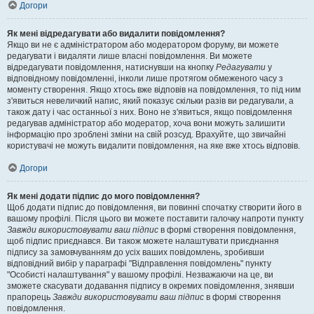
Догори
Як мені відредагувати або видалити повідомлення?
Якщо ви не є адміністратором або модератором форуму, ви можете
редагувати і видаляти лише власні повідомлення. Ви можете
відредагувати повідомлення, натиснувши на кнопку
Редагувати
у
відповідному повідомленні, інколи лише протягом обмеженого часу з
моменту створення. Якщо хтось вже відповів на повідомлення, то під ним
з'явиться невеличкий напис, який показує скільки разів ви редагували, а
також дату і час останньої з них. Воно не з'явиться, якщо повідомлення
редагував адміністратор або модератор, хоча вони можуть залишити
інформацію про зроблені зміни на свій розсуд. Врахуйте, що звичайні
користувачі не можуть видалити повідомлення, на яке вже хтось відповів.
Догори
Як мені додати підпис до мого повідомлення?
Щоб додати підпис до повідомлення, ви повинні спочатку створити його в
вашому профілі. Після цього ви можете поставити галочку напроти пункту
Завжди використовувати ваш підпис
в формі створення повідомлення,
щоб підпис приєднався. Ви також можете налаштувати приєднання
підпису за замовчуванням до усіх ваших повідомлень, зробивши
відповідний вибір у параграфі "Відправлення повідомлень" пункту
"Особисті налаштування" у вашому профілі. Незважаючи на це, ви
зможете скасувати додавання підпису в окремих повідомлення, знявши
прапорець
Завжди використовувати ваш підпис
в формі створення
повідомлення.