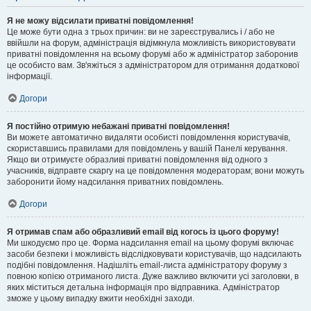
Я не можу відсилати приватні повідомлення!
Це може бути одна з трьох причин: ви не зареєструвались і / або не
ввійшли на форум, адміністрація відімкнула можливість використовувати
приватні повідомлення на всьому форумі або ж адміністратор заборонив
це особисто вам. Зв'яжіться з адміністратором для отримання додаткової
інформації.
Догори
Я постійно отримую небажані приватні повідомлення!
Ви можете автоматично видаляти особисті повідомлення користувачів,
скориставшись правилами для повідомлень у вашій Панелі керування.
Якщо ви отримуєте образливі приватні повідомлення від одного з
учасників, відправте скаргу на це повідомлення модераторам; вони можуть
заборонити йому надсилання приватних повідомлень.
Догори
Я отримав спам або образливий email від когось із цього форуму!
Ми шкодуємо про це. Форма надсилання email на цьому форумі включає
засоби безпеки і можливість відслідковувати користувачів, що надсилають
подібні повідомлення. Надішліть email-листа адміністратору форуму з
повною копією отриманого листа. Дуже важливо включити усі заголовки, в
яких міститься детальна інформація про відправника. Адміністратор
зможе у цьому випадку вжити необхідні заходи.