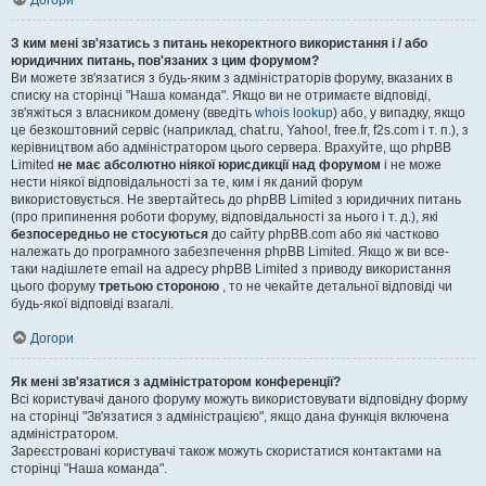
Догори
З ким мені зв'язатись з питань некоректного використання і / або
юридичних питань, пов'язаних з цим форумом?
Ви можете зв'язатися з будь-яким з адміністраторів форуму, вказаних в
списку на сторінці "Наша команда". Якщо ви не отримаєте відповіді,
зв'яжіться з власником домену (введіть
whois lookup
) або, у випадку, якщо
це безкоштовний сервіс (наприклад, chat.ru, Yahoo!, free.fr, f2s.com і т. п.), з
керівництвом або адміністратором цього сервера. Врахуйте, що phpBB
Limited
не має абсолютно ніякої юрисдикції над форумом
і не може
нести ніякої відповідальності за те, ким і як даний форум
використовується. Не звертайтесь до phpBB Limited з юридичних питань
(про припинення роботи форуму, відповідальності за нього і т. д.), які
безпосередньо не стосуються
до сайту phpBB.com або які частково
належать до програмного забезпечення phpBB Limited. Якщо ж ви все-
таки надішлете email на адресу phpBB Limited з приводу використання
цього форуму
третьою стороною
, то не чекайте детальної відповіді чи
будь-якої відповіді взагалі.
Догори
Як мені зв'язатися з адміністратором конференції?
Всі користувачі даного форуму можуть використовувати відповідну форму
на сторінці "Зв'язатися з адміністрацією", якщо дана функція включена
адміністратором.
Зареєстровані користувачі також можуть скористатися контактами на
сторінці "Наша команда".