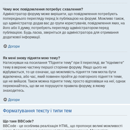
Чому моє повідомлення потребує схвалення?
Адміністратор форуму може вирішити, що повідомлення потребують
попереднього перегляду перед їх публікацією на форумі. Можливо також,
що адміністратор додав вас до групи користувачів, повідомлення яких, на
його або її думку, потребують перегляду адміністратором перед
публікацією. Будь ласка, зверніться до адміністратора для отримання
додаткової інформації.
Догори
Як мені знову підняти мою тему?
Натиснувши на посилання "Підняти тему" при її перегляді, ви "піднімете"
тему в верхню частину першої сторінки форуму. Якщо цього не
відбувається, то це означає, що можливість підняття тим могла бути
відключена, або час, який повинен пройти до повторного підняття теми,
ще не вийшов. Також можна підняти тему, просто відповівши на неї, однак
переконайтесь, що ви не порушуєте правила форуму, в якому
знаходитесь.
Догори
Форматування тексту і типи тем
Що таке BBCode?
BBCode - це особлива реалізація HTML, що пропонує великі можливості