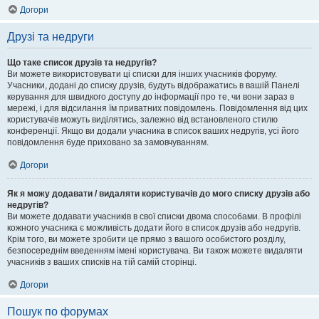
Догори
Друзі та недруги
Що таке список друзів та недругів?
Ви можете використовувати ці списки для інших учасників форуму.
Учасники, додані до списку друзів, будуть відображатись в вашій Панелі
керування для швидкого доступу до інформації про те, чи вони зараз в
мережі, і для відсилання їм приватних повідомлень. Повідомлення від цих
користувачів можуть виділятись, залежно від встановленого стилю
конференції. Якщо ви додали учасника в список ваших недругів, усі його
повідомлення буде приховано за замовчуванням.
Догори
Як я можу додавати / видаляти користувачів до мого списку друзів або
недругів?
Ви можете додавати учасників в свої списки двома способами. В профілі
кожного учасника є можливість додати його в список друзів або недругів.
Крім того, ви можете зробити це прямо з вашого особистого розділу,
безпосереднім введенням імені користувача. Ви також можете видаляти
учасників з ваших списків на тій самій сторінці.
Догори
Пошук по форумах