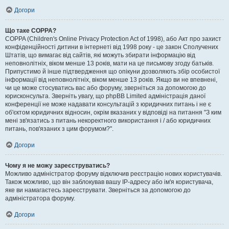
Догори
Що таке COPPA?
COPPA (Children's Online Privacy Protection Act of 1998), або Акт про захист
конфіденційності дитини в інтернеті від 1998 року - це закон Сполучених
Штатів, що вимагає від сайтів, які можуть збирати інформацію від
неповнолітніх, віком менше 13 років, мати на це письмову згоду батьків.
Припустимо й інше підтвердження що опікуни дозволяють збір особистої
інформації від неповнолітніх, віком менше 13 років. Якщо ви не впевнені,
чи це може стосуватись вас або форуму, зверніться за допомогою до
юрисконсульта. Зверніть увагу, що phpBB Limited адміністрація даної
конференції не може надавати консультацій з юридичних питань і не є
об'єктом юридичних відносин, окрім вказаних у відповіді на питання "З ким
мені зв'язатись з питань некоректного використання і / або юридичних
питань, пов'язаних з цим форумом?".
Догори
Чому я не можу зареєструватись?
Можливо адміністратор форуму відключив реєстрацію нових користувачів.
Також можливо, що він заблокував вашу IP-адресу або ім'я користувача,
яке ви намагаєтесь зареєструвати. Зверніться за допомогою до
адміністратора форуму.
Догори