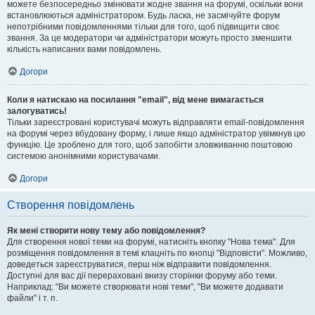
можете безпосередньо змінювати жодне звання на форумі, оскільки вони
встановлюються адміністратором. Будь ласка, не засмічуйте форум
непотрібними повідомленнями тільки для того, щоб підвищити своє
звання. За це модератори чи адміністратори можуть просто зменшити
кількість написаних вами повідомлень.
Догори
Коли я натискаю на посилання "email", від мене вимагається
залогуватись!
Тільки зареєстровані користувачі можуть відправляти email-повідомлення
на форумі через вбудовану форму, і лише якщо адміністратор увімкнув цю
функцію. Це зроблено для того, щоб запобігти зловживанню поштовою
системою анонімними користувачами.
Догори
Створення повідомлень
Як мені створити нову тему або повідомлення?
Для створення нової теми на форумі, натисніть кнопку "Нова тема". Для
розміщення повідомлення в темі клацніть по кнопці "Відповісти". Можливо,
доведеться зареєструватися, перш ніж відправити повідомлення.
Доступні для вас дії перераховані внизу сторінки форуму або теми.
Наприклад: "Ви можете створювати нові теми", "Ви можете додавати
файли" і т. п.