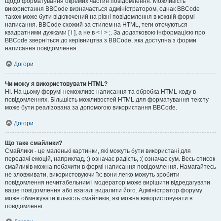
щодо форматування окремих частин повідомлення. Можливість
використання BBCode визначається адміністратором, однак BBCode
також може бути відключений на рівні повідомлення в кожній формі
написання. BBCode схожий за стилем на HTML, теги оточуються
квадратними дужками [ і ], а не в < і > ;. За додатковою інформацією про
BBCode зверніться до керівництва з BBCode, яка доступна з форми
написання повідомлення.
Догори
Чи можу я використовувати HTML?
Ні. На цьому форумі неможливе написання та обробка HTML-коду в
повідомленнях. Більшість можливостей HTML для форматування тексту
може бути реалізована за допомогою використання BBCode.
Догори
Що таке смайлики?
Смайлики - це маленькі картинки, які можуть бути використані для
передачі емоцій, наприклад, :) означає радість, :( означає сум. Весь список
смайликів можна побачити в формі написання повідомлення. Намагайтесь
не зловживати, використовуючи їх: вони легко можуть зробити
повідомлення нечитабельним і модератор може вирішити відредагувати
ваше повідомлення або взагалі видалити його. Адміністратор форуму
може обмежувати кількість смайликів, які можна використовувати в
повідомленні.