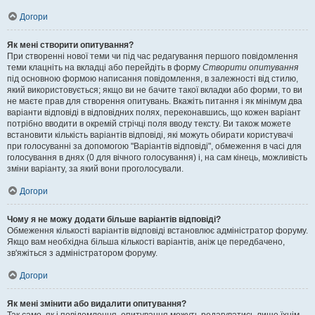
Догори
Як мені створити опитування?
При створенні нової теми чи під час редагування першого повідомлення
теми клацніть на вкладці або перейдіть в форму
Створити опитування
під основною формою написання повідомлення, в залежності від стилю,
який використовується; якщо ви не бачите такої вкладки або форми, то ви
не маєте прав для створення опитувань. Вкажіть питання і як мінімум два
варіанти відповіді в відповідних полях, переконавшись, що кожен варіант
потрібно вводити в окремій стрічці поля вводу тексту. Ви також можете
встановити кількість варіантів відповіді, які можуть обирати користувачі
при голосуванні за допомогою "Варіантів відповіді", обмеження в часі для
голосування в днях (0 для вічного голосування) і, на сам кінець, можливість
зміни варіанту, за який вони проголосували.
Догори
Чому я не можу додати більше варіантів відповіді?
Обмеження кількості варіантів відповіді встановлює адміністратор форуму.
Якщо вам необхідна більша кількості варіантів, аніж це передбачено,
зв'яжіться з адміністратором форуму.
Догори
Як мені змінити або видалити опитування?