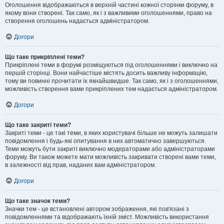
Оголошення відображаються в верхній частині кожної сторінки форуму, в
якому вони створені. Так само, як і з важливими оголошеннями, право на
створення оголошень надається адміністратором.
Догори
Що таке прикріплені теми?
Прикріплені теми в форумі розміщуються під оголошеннями і виключно на
першій сторінці. Вони найчастіше містять досить важливу інформацію,
тому ви повинні прочитати їх якнайшвидше. Так само, як і з оголошеннями,
можливість створення вами прикріплених тем надається адміністратором.
Догори
Що таке закриті теми?
Закриті теми - це такі теми, в яких користувачі більше не можуть залишати
повідомлення і будь-які опитування в них автоматично завершуються.
Теми можуть бути закриті виключно модераторами або адміністраторами
форуму. Ви також можете мати можливість закривати створені вами теми,
в залежності від прав, наданих вам адміністратором.
Догори
Що таке значок теми?
Значки тем - це встановлені автором зображення, які пов'язані з
повідомленнями та відображають їхній зміст. Можливість використання