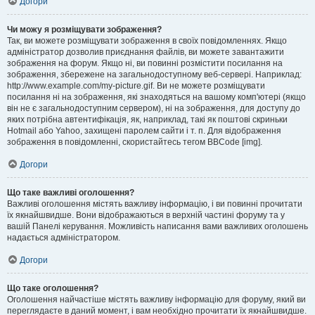
Догори
Чи можу я розміщувати зображення?
Так, ви можете розміщувати зображення в своїх повідомленнях. Якщо
адміністратор дозволив приєднання файлів, ви можете завантажити
зображення на форум. Якщо ні, ви повинні розмістити посилання на
зображення, збережене на загальнодоступному веб-сервері. Наприклад:
http://www.example.com/my-picture.gif. Ви не можете розміщувати
посилання ні на зображення, які знаходяться на вашому комп'ютері (якщо
він не є загальнодоступним сервером), ні на зображення, для доступу до
яких потрібна автентифікація, як, наприклад, такі як поштові скриньки
Hotmail або Yahoo, захищені паролем сайти і т. п. Для відображення
зображення в повідомленні, скористайтесь тегом BBCode [img].
Догори
Що таке важливі оголошення?
Важливі оголошення містять важливу інформацію, і ви повинні прочитати
їх якнайшвидше. Вони відображаються в верхній частині форуму та у
вашій Панелі керування. Можливість написання вами важливих оголошень
надається адміністратором.
Догори
Що таке оголошення?
Оголошення найчастіше містять важливу інформацію для форуму, який ви
переглядаєте в даний момент, і вам необхідно прочитати їх якнайшвидше.