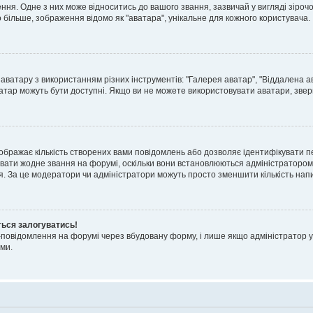
я. Одне з них може відноситись до вашого звання, зазвичай у вигляді зірочок, 
о більше, зображення відомо як "аватара", унікальне для кожного користувача.
аватару з використанням різних інструментів: "Галерея аватар", "Віддалена а
атар можуть бути доступні. Якщо ви не можете використовувати аватари, звер
ображає кількість створених вами повідомлень або дозволяє ідентифікувати п
вати жодне звання на форумі, оскільки вони встановлюються адміністратором
я. За це модератори чи адміністратори можуть просто зменшити кількість нап
ться залогуватись!
l-повідомлення на форумі через вбудовану форму, і лише якщо адміністратор у
ми.