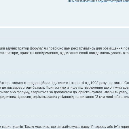
Як мені зв'язатися з адміністратором кон
рішив адміністратор форуму, чи потрібно вам реєструватись для розміщення пов
 як аватари, приватні повідомлення, відсилання email-повідомлень, участь в груп
о Акт про захист конфіденційності дитини в інтернеті від 1998 року - це закон 
а це письмову згоду батьків. Припустимо й інше підтвердження що опікуни дозв
сь вас або форуму, зверніться за допомогою до юрисконсульта. Зверніть увагу,
ридичних відносин, окрім вказаних у відповіді на питання "З ким мені зв'язати
ористувачів. Також можливо, що він заблокував вашу IP-адресу або ім'я корис