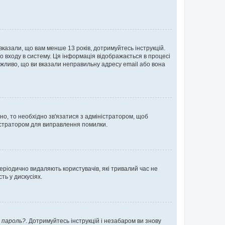
 вказали, що вам менше 13 років, дотримуйтесь інструкцій.
о входу в систему. Ця інформація відображається в процесі
ожливо, що ви вказали неправильну адресу email або вона
ьно, то необхідно зв'язатися з адміністратором, щоб
ністратором для виправлення помилки.
еріодично видаляють користувачів, які тривалий час не
ь у дискусіях.
 пароль?
. Дотримуйтесь інструкцій і незабаром ви знову