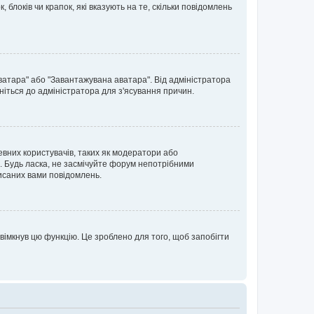
блоків чи крапок, які вказують на те, скільки повідомлень
ватара" або "Завантажувана аватара". Від адміністратора
ніться до адміністратора для з'ясування причин.
евних користувачів, таких як модератори або
. Будь ласка, не засмічуйте форум непотрібними
исаних вами повідомлень.
вімкнув цю функцію. Це зроблено для того, щоб запобігти