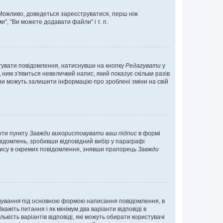
. Можливо, доведеться зареєструватися, перш ніж
", "Ви можете додавати файли" і т. п.
гувати повідомлення, натиснувши на кнопку
Редагувати
у
ним з'явиться невеличкий напис, який показує скільки разів
они можуть залишити інформацію про зроблені зміни на свій
оти пункту
Завжди використовувати ваш підпис
в формі
ідомлень, зробивши відповідний вибір у параграфі
пису в окремих повідомлення, знявши прапорець
Завжди
ування
під основною формою написання повідомлення, в
ажіть питання і як мінімум два варіанти відповіді в
кість варіантів відповіді, які можуть обирати користувачі