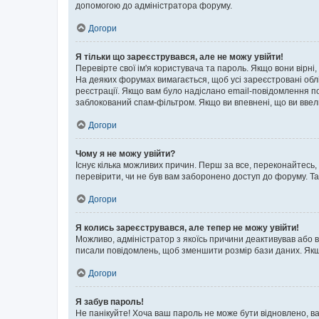
допомогою до адміністратора форуму.
Догори
Я тільки що зареєструвався, але не можу увійти!
Перевірте свої ім'я користувача та пароль. Якщо вони вірні
На деяких форумах вимагається, щоб усі зареєстровані обл
реєстрації. Якщо вам було надіслано email-повідомлення п
заблокований спам-фільтром. Якщо ви впевнені, що ви ввел
Догори
Чому я не можу увійти?
Існує кілька можливих причин. Перш за все, переконайтесь,
перевірити, чи не був вам заборонено доступ до форуму. Т
Догори
Я колись зареєструвався, але тепер не можу увійти!
Можливо, адміністратор з якоїсь причини деактивував або в
писали повідомлень, щоб зменшити розмір бази даних. Якщо
Догори
Я забув пароль!
Не панікуйте! Хоча ваш пароль не може бути відновлено, ва