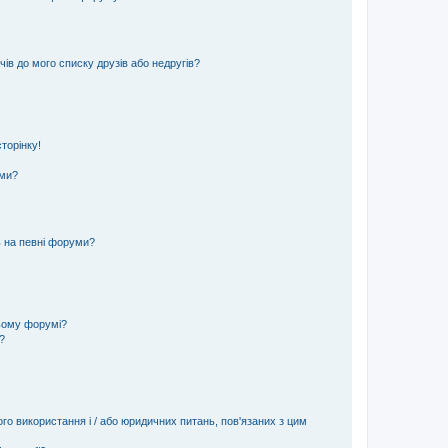
ів до мого списку друзів або недругів?
торінку!
еми?
ь на певні форуми?
ьому форумі?
?
ого використання і / або юридичних питань, пов'язаних з цим