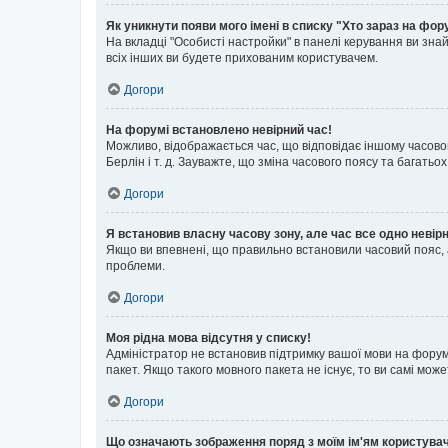
Як уникнути появи мого імені в списку "Хто зараз на фор
На вкладці "Особисті настройки" в панелі керування ви зн
всіх інших ви будете прихованим користувачем.
Догори
На форумі встановлено невірний час!
Можливо, відображається час, що відповідає іншому часовому
Берлін і т. д. Зауважте, що зміна часового поясу та бага
Догори
Я встановив власну часову зону, але час все одно невір
Якщо ви впевнені, що правильно встановили часовий пояс, 
проблеми.
Догори
Моя рідна мова відсутня у списку!
Адміністратор не встановив підтримку вашої мови на форум
пакет. Якщо такого мовного пакета не існує, то ви самі мо
Догори
Що означають зображення поряд з моїм ім'ям користува