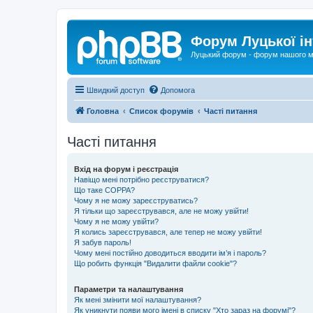
Форум Луцької ін
Луцький форум - форум нашого м
Швидкий доступ
Допомога
Головна
Список форумів
Часті питання
Часті питання
Вхід на форум і реєстрація
Навіщо мені потрібно реєструватися?
Що таке COPPA?
Чому я не можу зареєструватись?
Я тільки що зареєструвався, але не можу увійти!
Чому я не можу увійти?
Я колись зареєструвався, але тепер не можу увійти!
Я забув пароль!
Чому мені постійно доводиться вводити ім’я і пароль?
Що робить функція "Видалити файли cookie"?
Параметри та налаштування
Як мені змінити мої налаштування?
Як уникнути появи мого імені в списку "Хто зараз на форумі"?