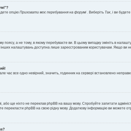
умі"?
айдете опцію
Приховати моє перебування на форумі
. Виберіть
Так
, і ви буде
 поясу, а не тому, в якому перебуваєте ви. В цьому випадку змініть в налашту
тьох інших налаштувань доступна лише зареєстрованим користувачам. Якщо ви н
ний!
але час все одно невірний, значить, годинник на сервері встановлено неправ
і, або ще ніхто не переклав phpBB на вашу мову. Спробуйте запитати адмініс
жете перекласти phpBB на свою рідну мову. Додаткову інформацію ви можете о
ча?