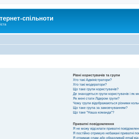
тернет-спільноти
іста
Рівні користувачів та групи
Хто такі Адміністратори?
Хто такі модератори?
Що таке групи користувачів?
Де знаходяться групи користувачів і як м
Як мені стати Лідером групи?
Чому групи відображаються різними кол
Що таке група за замовчуванням?
Що таке "Наша команда"?
Приватні повідомлення
Я не можу відсилати приватні повідомлен
Я постійно отримую небажані приватні по
Я отримав спам або образливий email від