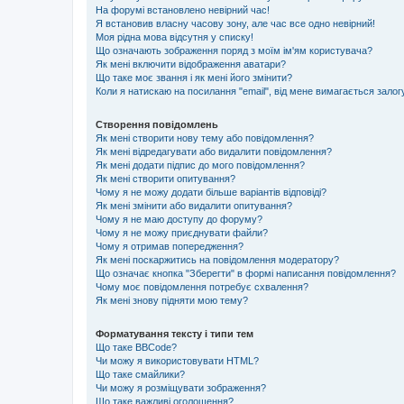
На форумі встановлено невірний час!
Я встановив власну часову зону, але час все одно невірний!
Моя рідна мова відсутня у списку!
Що означають зображення поряд з моїм ім'ям користувача?
Як мені включити відображення аватари?
Що таке моє звання і як мені його змінити?
Коли я натискаю на посилання "email", від мене вимагається залог
Створення повідомлень
Як мені створити нову тему або повідомлення?
Як мені відредагувати або видалити повідомлення?
Як мені додати підпис до мого повідомлення?
Як мені створити опитування?
Чому я не можу додати більше варіантів відповіді?
Як мені змінити або видалити опитування?
Чому я не маю доступу до форуму?
Чому я не можу приєднувати файли?
Чому я отримав попередження?
Як мені поскаржитись на повідомлення модератору?
Що означає кнопка "Зберегти" в формі написання повідомлення?
Чому моє повідомлення потребує схвалення?
Як мені знову підняти мою тему?
Форматування тексту і типи тем
Що таке BBCode?
Чи можу я використовувати HTML?
Що таке смайлики?
Чи можу я розміщувати зображення?
Що таке важливі оголошення?