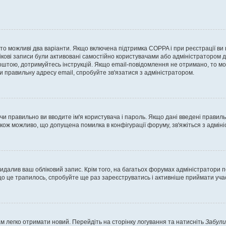
, то можливі два варіанти. Якщо включена підтримка COPPA і при реєстрації ви
ікові записи були активовані самостійно користувачами або адміністратором д
оштою, дотримуйтесь інструкцій. Якщо email-повідомлення не отримано, то м
и правильну адресу email, спробуйте зв'язатися з адміністратором.
 чи правильно ви вводите ім'я користувача і пароль. Якщо дані введені правил
акож можливо, що допущена помилка в конфігурації форуму, зв'яжіться з адмі
идалив ваш обліковий запис. Крім того, на багатьох форумах адміністратори п
 це трапилось, спробуйте ще раз зареєструватись і активніше приймати участ
м легко отримати новий. Перейдіть на сторінку логування та натисніть
Забули