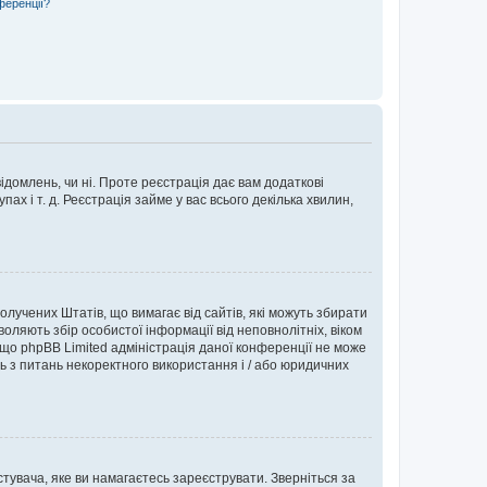
ференції?
ідомлень, чи ні. Проте реєстрація дає вам додаткові
ах і т. д. Реєстрація займе у вас всього декілька хвилин,
Сполучених Штатів, що вимагає від сайтів, які можуть збирати
оляють збір особистої інформації від неповнолітніх, віком
 що phpBB Limited адміністрація даної конференції не може
сь з питань некоректного використання і / або юридичних
тувача, яке ви намагаєтесь зареєструвати. Зверніться за