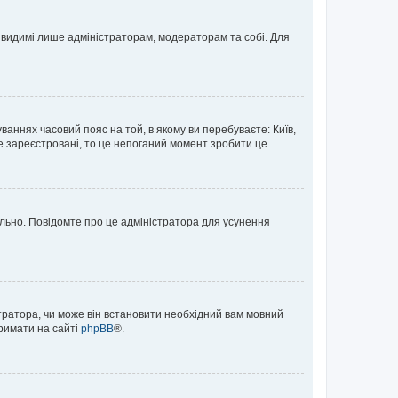
те видимі лише адміністраторам, модераторам та собі. Для
ваннях часовий пояс на той, в якому ви перебуваєте: Київ,
е зареєстровані, то це непоганий момент зробити це.
ильно. Повідомте про це адміністратора для усунення
тратора, чи може він встановити необхідний вам мовний
тримати на сайті
phpBB
®.