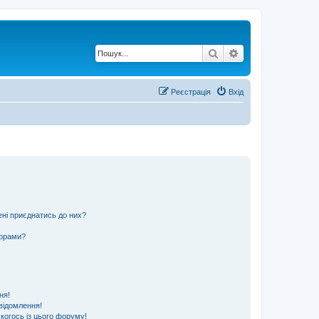
Пошук
Розширений по
Реєстрація
Вхід
ені приєднатись до них?
ьорами?
ня!
відомлення!
 когось із цього форуму!