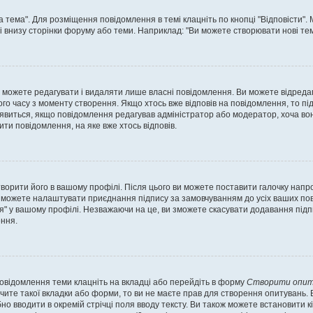
а тема". Для розміщення повідомлення в темі клацніть по кнопці "Відповісти"
і внизу сторінки форуму або теми. Наприклад: "Ви можете створювати нові теми
 можете редагувати і видаляти лише власні повідомлення. Ви можете відреда
о часу з моменту створення. Якщо хтось вже відповів на повідомлення, то під 
е з'явиться, якщо повідомлення редагував адміністратор або модератор, хоча в
ти повідомлення, на яке вже хтось відповів.
творити його в вашому профілі. Після цього ви можете поставити галочку напр
 можете налаштувати приєднання підпису за замовчуванням до усіх ваших пов
я" у вашому профілі. Незважаючи на це, ви зможете скасувати додавання під
ння.
повідомлення теми клацніть на вкладці або перейдіть в форму
Створити опит
чите такої вкладки або форми, то ви не маєте прав для створення опитувань. Вк
о вводити в окремій стрічці поля вводу тексту. Ви також можете встановити кіль