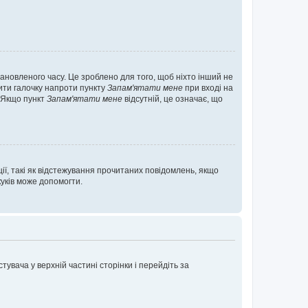
ановленого часу. Це зроблено для того, щоб ніхто інший не
вити галочку напроти пункту
Запам'ятати мене
при вході на
. Якщо пункт
Запам'ятати мене
відсутній, це означає, що
ії, такі як відстежування прочитаних повідомлень, якщо
уків може допомогти.
увача у верхній частині сторінки і перейдіть за