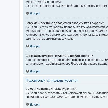
зможете увійти на форум.
Якщо не вдалося отримати новий пароль, зв'яжіться з адмі
Догори
Чому мені постійно доводиться вводити ім’я і пароль?
Якщо ви не ставите галочку напроти пункту
Запам'ятати м
зміг використати ваш обліковий запис. Для того щоб вам не
конференцію. Не рекомендується робити це на загальнодосту
адміністратор вимкнув цю функцію.
Догори
Що робить функція "Видалити файли cookie"?
Вона видаляє всі створені файли cookie, які дозволяють ва
вони увімкнені адміністратором. Якщо ви відчуваєте трудн
Догори
Параметри та налаштування
Як мені змінити мої налаштування?
Якщо ви є зареєстрованим користувачем, усі ваші налаштуван
посиланням
Панель керування
. Там ви зможете змінити ус
Догори