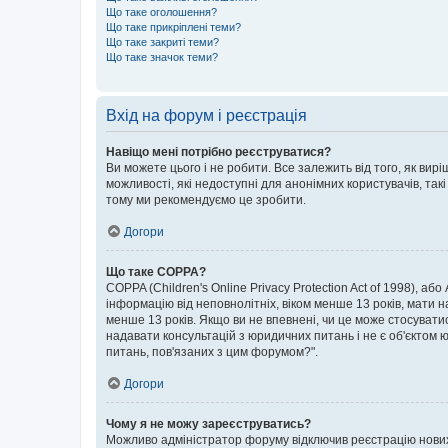
Що таке оголошення?
Що таке прикріплені теми?
Що таке закриті теми?
Що таке значок теми?
Вхід на форум і реєстрація
Навіщо мені потрібно реєструватися?
Ви можете цього і не робити. Все залежить від того, як ви
можливості, які недоступні для анонімних користувачів, такі
тому ми рекомендуємо це зробити.
Догори
Що таке COPPA?
COPPA (Children's Online Privacy Protection Act of 1998), аб
інформацію від неповнолітніх, віком менше 13 років, мати н
менше 13 років. Якщо ви не впевнені, чи це може стосувати
надавати консультацій з юридичних питань і не є об'єктом ю
питань, пов'язаних з цим форумом?".
Догори
Чому я не можу зареєструватись?
Можливо адміністратор форуму відключив реєстрацію нових к