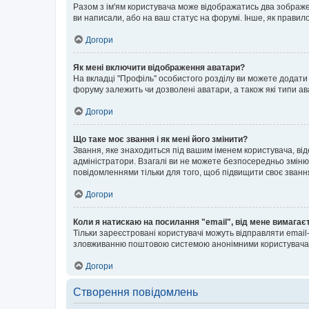
Разом з ім'ям користувача може відображатись два зображенн
ви написали, або на ваш статус на форумі. Інше, як правил
Догори
Як мені включити відображення аватари?
На вкладці "Профіль" особистого розділу ви можете додати 
форуму залежить чи дозволені аватари, а також які типи ав
Догори
Що таке моє звання і як мені його змінити?
Звання, яке знаходиться під вашим іменем користувача, від
адміністратори. Взагалі ви не можете безпосередньо зміню
повідомленнями тільки для того, щоб підвищити своє званн
Догори
Коли я натискаю на посилання "email", від мене вимагає
Тільки зареєстровані користувачі можуть відправляти emai
зловживанню поштовою системою анонімними користувача
Догори
Створення повідомлень