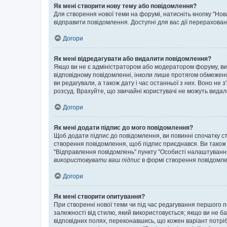
Як мені створити нову тему або повідомлення?
Для створення нової теми на форумі, натисніть кнопку "Нов
відправити повідомлення. Доступні для вас дії перерахован
Догори
Як мені відредагувати або видалити повідомлення?
Якщо ви не є адміністратором або модератором форуму, ви
відповідному повідомленні, інколи лише протягом обмеженог
ви редагували, а також дату і час останньої з них. Воно н
розсуд. Врахуйте, що звичайні користувачі не можуть видали
Догори
Як мені додати підпис до мого повідомлення?
Щоб додати підпис до повідомлення, ви повинні спочатку с
створення повідомлення, щоб підпис приєднався. Ви також
"Відправлення повідомлень" пункту "Особисті налаштуванн
використовувати ваш підпис
в формі створення повідомле
Догори
Як мені створити опитування?
При створенні нової теми чи під час редагування першого 
залежності від стилю, який використовується; якщо ви не ба
відповідних полях, переконавшись, що кожен варіант потрібн