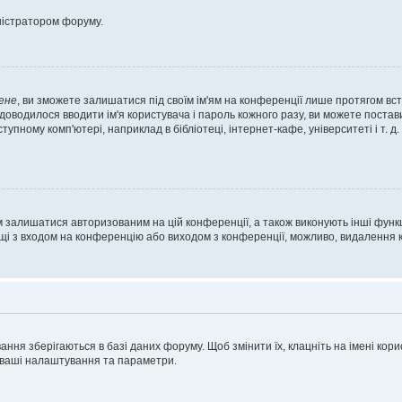
ністратором форуму.
ене
, ви зможете залишатися під своїм ім'ям на конференції лише протягом вст
 доводилося вводити ім'я користувача і пароль кожного разу, ви можете поста
пному комп'ютері, наприклад в бібліотеці, інтернет-кафе, університеті і т. д
м залишатися авторизованим на цій конференції, а також виконують інші функц
ощі з входом на конференцію або виходом з конференції, можливо, видалення к
ня зберігаються в базі даних форуму. Щоб змінити їх, клацніть на імені корист
і ваші налаштування та параметри.