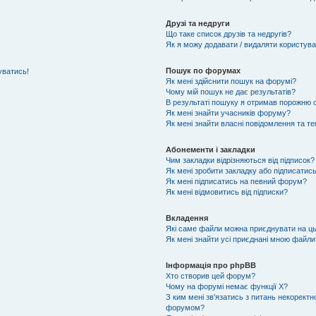
Друзі та недруги
Що таке список друзів та недругів?
Як я можу додавати / видаляти користувач
Пошук по форумах
уватись!
Як мені здійснити пошук на форумі?
Чому мій пошук не дає результатів?
В результаті пошуку я отримав порожню с
Як мені знайти учасників форуму?
Як мені знайти власні повідомлення та т
Абонементи і закладки
Чим закладки відрізняються від підписок?
Як мені зробити закладку або підписатис
Як мені підписатись на певний форум?
Як мені відмовитись від підписки?
Вкладення
Які саме файли можна приєднувати на ц
Як мені знайти усі приєднані мною файли
Інформація про phpBB
Хто створив цей форум?
Чому на форумі немає функції X?
З ким мені зв'язатись з питань некоректн
форумом?