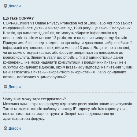
Догори
Що таке COPPA?
COPPA (Children's Online Privacy Protection Act of 1998), або Акт про захист
конфіденційності дитини в інтернеті від 1998 року - це закон Сполучених
Штатів, що вимагає від сайтів, які можуть збирати інформацію від
неповнолітніх, віком менше 13 років, мати на це письмову згоду батьків.
Припустимо й інше підтвердження що опікуни дозволяють збір особистої
інформації від неповнолітніх, віком менше 13 років. Якщо ви не впевнені,
чи це може стосуватись вас або форуму, зверніться за допомогою до
юрисконсульта. Зверніть увагу, що phpBB Limited адміністрація даної
конференції не може надавати консультацій з юридичних питань і не є
об'єктом юридичних відносин, окрім вказаних у відповіді на питання "З ким
мені зв'язатись з питань некоректного використання і / або юридичних
питань, пов'язаних з цим форумом?".
Догори
Чому я не можу зареєструватись?
Можливо адміністратор форуму відключив реєстрацію нових користувачів.
Також можливо, що він заблокував вашу IP-адресу або ім'я користувача,
яке ви намагаєтесь зареєструвати. Зверніться за допомогою до
адміністратора форуму.
Догори