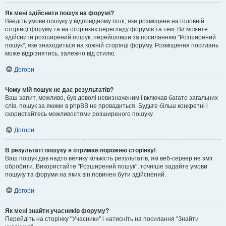
Як мені здійснити пошук на форумі?
Введіть умови пошуку у відповідному полі, яке розміщене на головній
сторінці форуму та на сторінках перегляду форумів та тем. Ви можете
здійснити розширений пошук, перейшовши за посиланням "Розширений
пошук", яке знаходиться на кожній сторінці форуму. Розміщення посилань
може відрізнятись, залежно від стилю.
Догори
Чому мій пошук не дає результатів?
Ваш запит, можливо, був доволі невизначеним і включав багато загальних
слів, пошук за якими в phpBB не провадиться. Будьте більш конкретні і
скористайтесь можливостями розширеного пошуку.
Догори
В результаті пошуку я отримав порожню сторінку!
Ваш пошук дав надто велику кількість результатів, які веб-сервер не зміг
обробити. Використайте "Розширений пошук", точніше задайте умови
пошуку та форуми на яких він повинен бути здійснений.
Догори
Як мені знайти учасників форуму?
Перейдіть на сторінку "Учасники" і натисніть на посилання "Знайти