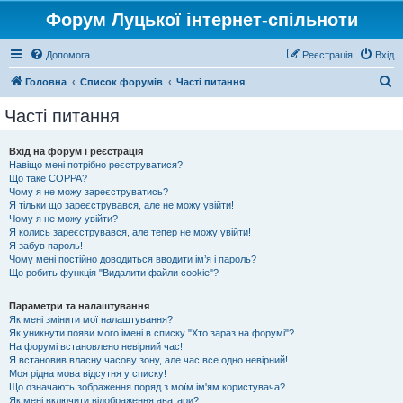
Форум Луцької інтернет-спільноти
Допомога
Реєстрація
Вхід
П
Головна
Список форумів
Часті питання
о
Часті питання
ш
у
Вхід на форум і реєстрація
Навіщо мені потрібно реєструватися?
к
Що таке COPPA?
Чому я не можу зареєструватись?
Я тільки що зареєструвався, але не можу увійти!
Чому я не можу увійти?
Я колись зареєструвався, але тепер не можу увійти!
Я забув пароль!
Чому мені постійно доводиться вводити ім’я і пароль?
Що робить функція "Видалити файли cookie"?
Параметри та налаштування
Як мені змінити мої налаштування?
Як уникнути появи мого імені в списку "Хто зараз на форумі"?
На форумі встановлено невірний час!
Я встановив власну часову зону, але час все одно невірний!
Моя рідна мова відсутня у списку!
Що означають зображення поряд з моїм ім'ям користувача?
Як мені включити відображення аватари?