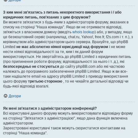
Догори
З ким мені зв'язатись з питань некоректного використання і / або
юридичних питань, пов'язаних з цим форумом?
Ви можете зв'язатися з будь-яким з адміністраторів форуму, вказаних в
списку на сторінці "Наша команда". Якщо ви не отримаєте відповіді,
зв'яжіться з власником домену (введіть
whois lookup
) або, у випадку, якщо
це безкоштовний сервіс (наприклад, chat.ru, Yahoo!, free.fr, f2s.com і т. п.), з
керівництвом або адміністратором цього сервера. Врахуйте, що phpBB
Limited
не має абсолютно ніякої юрисдикції над форумом
і не може
нести ніякої відповідальності за те, ким і як даний форум
використовується. Не звертайтесь до phpBB Limited з юридичних питань
(про припинення роботи форуму, відповідальності за нього і т. д.), які
безпосередньо не стосуються
до сайту phpBB.com або які частково
належать до програмного забезпечення phpBB Limited. Якщо ж ви все-
таки надішлете email на адресу phpBB Limited з приводу використання
цього форуму
третьою стороною
, то не чекайте детальної відповіді чи
будь-якої відповіді взагалі.
Догори
Як мені зв'язатися з адміністратором конференції?
Всі користувачі даного форуму можуть використовувати відповідну форму
на сторінці "Зв'язатися з адміністрацією", якщо дана функція включена
адміністратором.
Зареєстровані користувачі також можуть скористатися контактами на
сторінці "Наша команда".