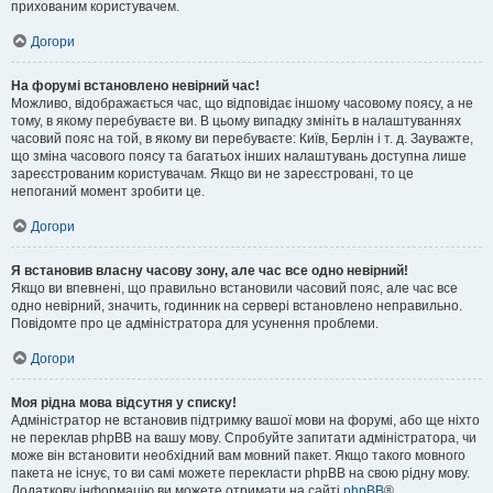
прихованим користувачем.
Догори
На форумі встановлено невірний час!
Можливо, відображається час, що відповідає іншому часовому поясу, а не
тому, в якому перебуваєте ви. В цьому випадку змініть в налаштуваннях
часовий пояс на той, в якому ви перебуваєте: Київ, Берлін і т. д. Зауважте,
що зміна часового поясу та багатьох інших налаштувань доступна лише
зареєстрованим користувачам. Якщо ви не зареєстровані, то це
непоганий момент зробити це.
Догори
Я встановив власну часову зону, але час все одно невірний!
Якщо ви впевнені, що правильно встановили часовий пояс, але час все
одно невірний, значить, годинник на сервері встановлено неправильно.
Повідомте про це адміністратора для усунення проблеми.
Догори
Моя рідна мова відсутня у списку!
Адміністратор не встановив підтримку вашої мови на форумі, або ще ніхто
не переклав phpBB на вашу мову. Спробуйте запитати адміністратора, чи
може він встановити необхідний вам мовний пакет. Якщо такого мовного
пакета не існує, то ви самі можете перекласти phpBB на свою рідну мову.
Додаткову інформацію ви можете отримати на сайті
phpBB
®.