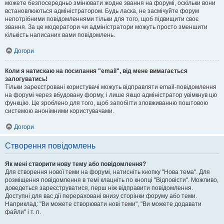
можете безпосередньо змінювати жодне звання на форумі, оскільки вони
встановлюються адміністратором. Будь ласка, не засмічуйте форум
непотрібними повідомленнями тільки для того, щоб підвищити своє
звання. За це модератори чи адміністратори можуть просто зменшити
кількість написаних вами повідомлень.
Догори
Коли я натискаю на посилання "email", від мене вимагається
залогуватись!
Тільки зареєстровані користувачі можуть відправляти email-повідомлення
на форумі через вбудовану форму, і лише якщо адміністратор увімкнув цю
функцію. Це зроблено для того, щоб запобігти зловживанню поштовою
системою анонімними користувачами.
Догори
Створення повідомлень
Як мені створити нову тему або повідомлення?
Для створення нової теми на форумі, натисніть кнопку "Нова тема". Для
розміщення повідомлення в темі клацніть по кнопці "Відповісти". Можливо,
доведеться зареєструватися, перш ніж відправити повідомлення.
Доступні для вас дії перераховані внизу сторінки форуму або теми.
Наприклад: "Ви можете створювати нові теми", "Ви можете додавати
файли" і т. п.