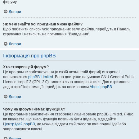
форуму.
Догори
Як мені знайти усі приєднані мною файли?
Щоб побачити список усіх приєднаних вами файлів, перейдіть в Панель
керування і натисніть на посилання "Вкладення".
Догори
Інформація про phpBB
Хто створив цей форум?
Це програмне забезпечення (в своїй незміненій формі) створене і
поширюється
phpBB Limited
. Воно доступне на умовах GNU General Public
Licence, версії 2 (GPL-2.0) і може вільно поширюватися. Для отримання
додаткової інформації перейдіть за посиланням
About phpBB
.
Догори
Чому на форумі немає функції X?
Це програмне забезпечення створене і ліцензоване phpBB Limited. Якщо
ви вважаєте, що якась функція повинна бути додана, відвідайте
Центр ідей phpBB
, де можна віддати свій голос за вже подані ідеї або
запропонувати власні.