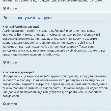
значків тем залежить від прав доступу, встановлених адміністратором.
Догори
Рівні користувачів та групи
Хто такі Адміністратори?
Адміністратори - особи, які мають найвищий рівень контролю над
форумом. Вони можуть керувати усіма аспектами роботи форуму, які
включають розмежування прав доступу, закриття доступу окремим
користувачам, створення груп, призначення модераторів і т. п., В
залежності від прав, наданих їм засновником форуму. Також вони
володіють усіма можливостями модераторів в усіх форумах, залежно від
прав, наданих ним засновником форуму.
Догори
Хто такі модератори?
Модератори - це користувачі (або групи користувачів), які щодня стежать
за роботою форуму. Вони мають можливості редагування та видалення
повідомлень, закриття, відкриття, переміщення, видалення та об'єднання
тем на форумі, за який вони відповідають. Основне завдання модераторів
- не допускати відхилень від тем (оффтопік) та розміщень образливих
повідомлень.
Догори