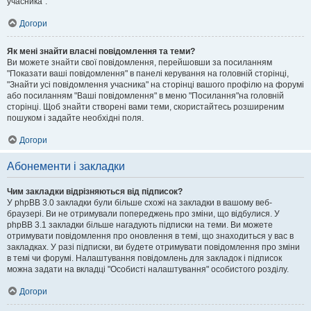
учасника".
Догори
Як мені знайти власні повідомлення та теми?
Ви можете знайти свої повідомлення, перейшовши за посиланням
"Показати ваші повідомлення" в панелі керування на головній сторінці,
"Знайти усі повідомлення учасника" на сторінці вашого профілю на форумі
або посиланням "Ваші повідомлення" в меню "Посилання"на головній
сторінці. Щоб знайти створені вами теми, скористайтесь розширеним
пошуком і задайте необхідні поля.
Догори
Абонементи і закладки
Чим закладки відрізняються від підписок?
У phpBB 3.0 закладки були більше схожі на закладки в вашому веб-
браузері. Ви не отримували попереджень про зміни, що відбулися. У
phpBB 3.1 закладки більше нагадують підписки на теми. Ви можете
отримувати повідомлення про оновлення в темі, що знаходиться у вас в
закладках. У разі підписки, ви будете отримувати повідомлення про зміни
в темі чи форумі. Налаштування повідомлень для закладок і підписок
можна задати на вкладці "Особисті налаштування" особистого розділу.
Догори