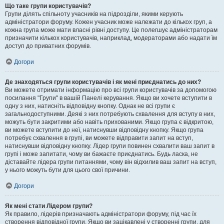
Що таке групи користувачів?
Групи ділять спільноту учасників на підрозділи, якими керують
адміністратори форуму. Кожен учасник може належати до кількох груп, а
кожна група може мати власні рівні доступу. Це полегшує адміністраторам
призначити кількох користувачів, наприклад, модераторами або надати їм
доступ до приватних форумів.
Догори
Де знаходяться групи користувачів і як мені приєднатись до них?
Ви можете отримати інформацію про всі групи користувачів за допомогою
посилання "Групи" в вашій Панелі керування. Якщо ви хочете вступити в
одну з них, натисніть відповідну кнопку. Однак не всі групи є
загальнодоступними. Деякі з них потребують схвалення для вступу в них,
можуть бути закритими або навіть прихованими. Якщо група є відкритою,
ви можете вступити до неї, натиснувши відповідну кнопку. Якщо група
потребує схвалення в групі, ви можете відправити запит на вступ,
натиснувши відповідну кнопку. Лідер групи повинен схвалити ваш запит в
групі і може запитати, чому ви бажаєте приєднатись. Будь ласка, не
діставайте лідера групи питаннями, чому він відхилив ваш запит на вступ,
у нього можуть бути для цього свої причини.
Догори
Як мені стати Лідером групи?
Як правило, лідерів призначають адміністратори форуму, під час їх
створення відповідної групи. Якщо ви зацікавлені у створенні групи, для