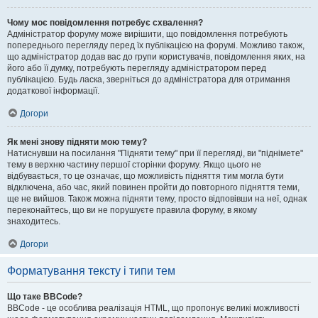
Чому моє повідомлення потребує схвалення?
Адміністратор форуму може вирішити, що повідомлення потребують
попереднього перегляду перед їх публікацією на форумі. Можливо також,
що адміністратор додав вас до групи користувачів, повідомлення яких, на
його або її думку, потребують перегляду адміністратором перед
публікацією. Будь ласка, зверніться до адміністратора для отримання
додаткової інформації.
Догори
Як мені знову підняти мою тему?
Натиснувши на посилання "Підняти тему" при її перегляді, ви "піднімете"
тему в верхню частину першої сторінки форуму. Якщо цього не
відбувається, то це означає, що можливість підняття тим могла бути
відключена, або час, який повинен пройти до повторного підняття теми,
ще не вийшов. Також можна підняти тему, просто відповівши на неї, однак
переконайтесь, що ви не порушуєте правила форуму, в якому
знаходитесь.
Догори
Форматування тексту і типи тем
Що таке BBCode?
BBCode - це особлива реалізація HTML, що пропонує великі можливості