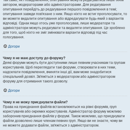
Так само, як і повідомлення, опитування можуть редагуватись лише їхнім
автором, модераторами або адміністраторами. Для редагування
опитування перейдіть до редагування першого повідомлення в темі;
опитування завжди пов'язане з ним. Якщо ніхто не встиг проголосувати, то
ви можете видалити опитування або відредагувати будь-який з варіантів
відповіді. Однак якщо хтось уже проголосував, лише модератори та
адміністратори можуть редагувати та видаляти опитування. Це зроблено
для того, щоб ніхто не зміг змінювати варіанти відповіді під час
голосування.
Догори
Чому я не маю доступу до форуму?
Деякі форуми можуть бути доступними лише певним учасникам та групам
користувачів. Щоб переглядати такі форуми, створювати в них теми,
надсилати повідомлення, вчиняти інші дії, вам може знадобитися
спеціальний дозвіл. Зв'яжіться з модератором або адміністратором
форуму для отримання такого дозволу.
Догори
Чому я не можу приєднувати файли?
Права на приєднання файлів встановлюються на рівні форумів, груп
користувачів або окремих користувачів. Адміністратор форуму можливо
заборонив приєднання файлів у форумі. Також можливо, що приєднувати
файли дозволено лише членам певних груп. Якщо ви не знаєте, чому ви
не можете додавати файли, зв'яжіться з адміністратором.