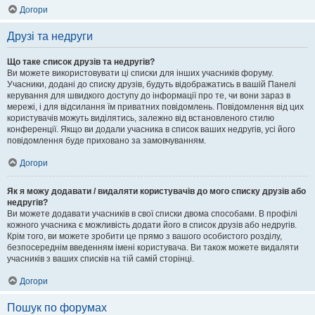
Догори
Друзі та недруги
Що таке список друзів та недругів?
Ви можете використовувати ці списки для інших учасників форуму.
Учасники, додані до списку друзів, будуть відображатись в вашій Панелі
керування для швидкого доступу до інформації про те, чи вони зараз в
мережі, і для відсилання їм приватних повідомлень. Повідомлення від цих
користувачів можуть виділятись, залежно від встановленого стилю
конференції. Якщо ви додали учасника в список ваших недругів, усі його
повідомлення буде приховано за замовчуванням.
Догори
Як я можу додавати / видаляти користувачів до мого списку друзів або
недругів?
Ви можете додавати учасників в свої списки двома способами. В профілі
кожного учасника є можливість додати його в список друзів або недругів.
Крім того, ви можете зробити це прямо з вашого особистого розділу,
безпосереднім введенням імені користувача. Ви також можете видаляти
учасників з ваших списків на тій самій сторінці.
Догори
Пошук по форумах