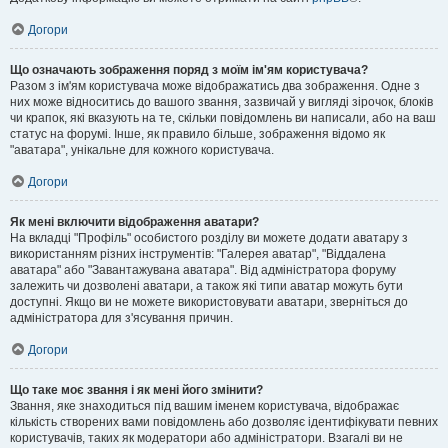
Догори
Що означають зображення поряд з моїм ім'ям користувача?
Разом з ім'ям користувача може відображатись два зображення. Одне з
них може відноситись до вашого звання, зазвичай у вигляді зірочок, блоків
чи крапок, які вказують на те, скільки повідомлень ви написали, або на ваш
статус на форумі. Інше, як правило більше, зображення відомо як
"аватара", унікальне для кожного користувача.
Догори
Як мені включити відображення аватари?
На вкладці "Профіль" особистого розділу ви можете додати аватару з
використанням різних інструментів: "Галерея аватар", "Віддалена
аватара" або "Завантажувана аватара". Від адміністратора форуму
залежить чи дозволені аватари, а також які типи аватар можуть бути
доступні. Якщо ви не можете використовувати аватари, зверніться до
адміністратора для з'ясування причин.
Догори
Що таке моє звання і як мені його змінити?
Звання, яке знаходиться під вашим іменем користувача, відображає
кількість створених вами повідомлень або дозволяє ідентифікувати певних
користувачів, таких як модератори або адміністратори. Взагалі ви не