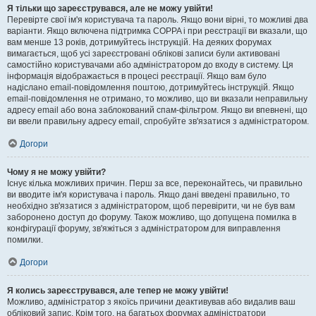
Я тільки що зареєструвався, але не можу увійти!
Перевірте свої ім'я користувача та пароль. Якщо вони вірні, то можливі два
варіанти. Якщо включена підтримка COPPA і при реєстрації ви вказали, що
вам менше 13 років, дотримуйтесь інструкцій. На деяких форумах
вимагається, щоб усі зареєстровані облікові записи були активовані
самостійно користувачами або адміністратором до входу в систему. Ця
інформація відображається в процесі реєстрації. Якщо вам було
надіслано email-повідомлення поштою, дотримуйтесь інструкцій. Якщо
email-повідомлення не отримано, то можливо, що ви вказали неправильну
адресу email або вона заблокований спам-фільтром. Якщо ви впевнені, що
ви ввели правильну адресу email, спробуйте зв'язатися з адміністратором.
Догори
Чому я не можу увійти?
Існує кілька можливих причин. Перш за все, переконайтесь, чи правильно
ви вводите ім'я користувача і пароль. Якщо дані введені правильно, то
необхідно зв'язатися з адміністратором, щоб перевірити, чи не був вам
заборонено доступ до форуму. Також можливо, що допущена помилка в
конфігурації форуму, зв'яжіться з адміністратором для виправлення
помилки.
Догори
Я колись зареєструвався, але тепер не можу увійти!
Можливо, адміністратор з якоїсь причини деактивував або видалив ваш
обліковий запис. Крім того, на багатьох форумах адміністратори