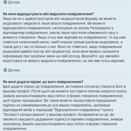
Догори
Як мені відредагувати або видалити повідомлення?
Якщо ви не є адміністратором або модератором форуму, ви можете
редагувати і видаляти лише власні повідомлення. Ви можете
відредагувати повідомлення, натиснувши на кнопку
Редагувати
у
відповідному повідомленні, інколи лише протягом обмеженого часу з
моменту створення. Якщо хтось вже відповів на повідомлення, то під ним
з'явиться невеличкий напис, який показує скільки разів ви редагували, а
також дату і час останньої з них. Воно не з'явиться, якщо повідомлення
редагував адміністратор або модератор, хоча вони можуть залишити
інформацію про зроблені зміни на свій розсуд. Врахуйте, що звичайні
користувачі не можуть видалити повідомлення, на яке вже хтось відповів.
Догори
Як мені додати підпис до мого повідомлення?
Щоб додати підпис до повідомлення, ви повинні спочатку створити його в
вашому профілі. Після цього ви можете поставити галочку напроти пункту
Завжди використовувати ваш підпис
в формі створення повідомлення,
щоб підпис приєднався. Ви також можете налаштувати приєднання
підпису за замовчуванням до усіх ваших повідомлень, зробивши
відповідний вибір у параграфі "Відправлення повідомлень" пункту
"Особисті налаштування" у вашому профілі. Незважаючи на це, ви
зможете скасувати додавання підпису в окремих повідомлення, знявши
прапорець
Завжди використовувати ваш підпис
в формі створення
повідомлення.