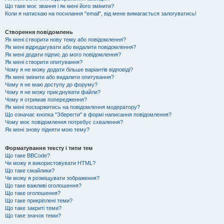
Що таке моє звання і як мені його змінити?
Коли я натискаю на посилання "email", від мене вимагається залогуватись!
Створення повідомлень
Як мені створити нову тему або повідомлення?
Як мені відредагувати або видалити повідомлення?
Як мені додати підпис до мого повідомлення?
Як мені створити опитування?
Чому я не можу додати більше варіантів відповіді?
Як мені змінити або видалити опитування?
Чому я не маю доступу до форуму?
Чому я не можу приєднувати файли?
Чому я отримав попередження?
Як мені поскаржитись на повідомлення модератору?
Що означає кнопка "Зберегти" в формі написання повідомлення?
Чому моє повідомлення потребує схвалення?
Як мені знову підняти мою тему?
Форматування тексту і типи тем
Що таке BBCode?
Чи можу я використовувати HTML?
Що таке смайлики?
Чи можу я розміщувати зображення?
Що таке важливі оголошення?
Що таке оголошення?
Що таке прикріплені теми?
Що таке закриті теми?
Що таке значок теми?