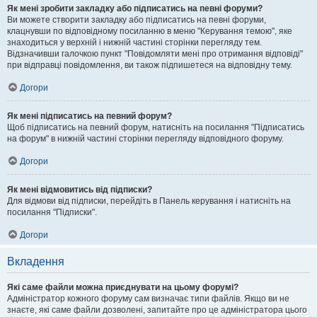
Як мені зробити закладку або підписатись на певні форуми?
Ви можете створити закладку або підписатись на певні форуми,
клацнувши по відповідному посиланню в меню "Керування темою", яке
знаходиться у верхній і нижній частині сторінки перегляду тем.
Відзначивши галочкою пункт "Повідомляти мені про отримання відповіді"
при відправці повідомлення, ви також підпишетеся на відповідну тему.
Догори
Як мені підписатись на певний форум?
Щоб підписатись на певний форум, натисніть на посилання "Підписатись
на форум" в нижній частині сторінки перегляду відповідного форуму.
Догори
Як мені відмовитись від підписки?
Для відмови від підписки, перейдіть в Панель керування і натисніть на
посилання "Підписки".
Догори
Вкладення
Які саме файли можна приєднувати на цьому форумі?
Адміністратор кожного форуму сам визначає типи файлів. Якщо ви не
знаєте, які саме файли дозволені, запитайте про це адміністратора цього