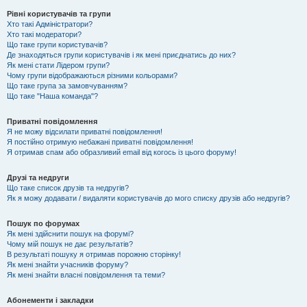
Рівні користувачів та групи
Хто такі Адміністратори?
Хто такі модератори?
Що таке групи користувачів?
Де знаходяться групи користувачів і як мені приєднатись до них?
Як мені стати Лідером групи?
Чому групи відображаються різними кольорами?
Що таке група за замовчуванням?
Що таке "Наша команда"?
Приватні повідомлення
Я не можу відсилати приватні повідомлення!
Я постійно отримую небажані приватні повідомлення!
Я отримав спам або образливий email від когось із цього форуму!
Друзі та недруги
Що таке список друзів та недругів?
Як я можу додавати / видаляти користувачів до мого списку друзів або недругів?
Пошук по форумах
Як мені здійснити пошук на форумі?
Чому мій пошук не дає результатів?
В результаті пошуку я отримав порожню сторінку!
Як мені знайти учасників форуму?
Як мені знайти власні повідомлення та теми?
Абонементи і закладки