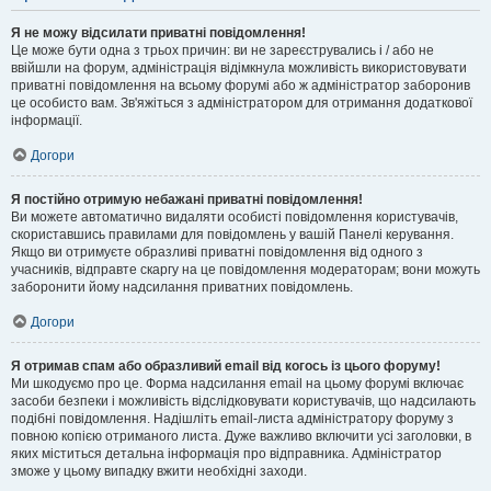
Я не можу відсилати приватні повідомлення!
Це може бути одна з трьох причин: ви не зареєструвались і / або не
ввійшли на форум, адміністрація відімкнула можливість використовувати
приватні повідомлення на всьому форумі або ж адміністратор заборонив
це особисто вам. Зв'яжіться з адміністратором для отримання додаткової
інформації.
Догори
Я постійно отримую небажані приватні повідомлення!
Ви можете автоматично видаляти особисті повідомлення користувачів,
скориставшись правилами для повідомлень у вашій Панелі керування.
Якщо ви отримуєте образливі приватні повідомлення від одного з
учасників, відправте скаргу на це повідомлення модераторам; вони можуть
заборонити йому надсилання приватних повідомлень.
Догори
Я отримав спам або образливий email від когось із цього форуму!
Ми шкодуємо про це. Форма надсилання email на цьому форумі включає
засоби безпеки і можливість відслідковувати користувачів, що надсилають
подібні повідомлення. Надішліть email-листа адміністратору форуму з
повною копією отриманого листа. Дуже важливо включити усі заголовки, в
яких міститься детальна інформація про відправника. Адміністратор
зможе у цьому випадку вжити необхідні заходи.