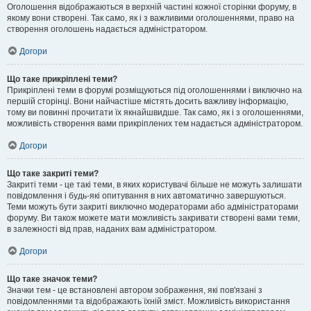
Оголошення відображаються в верхній частині кожної сторінки форуму, в
якому вони створені. Так само, як і з важливими оголошеннями, право на
створення оголошень надається адміністратором.
Догори
Що таке прикріплені теми?
Прикріплені теми в форумі розміщуються під оголошеннями і виключно на
першій сторінці. Вони найчастіше містять досить важливу інформацію,
тому ви повинні прочитати їх якнайшвидше. Так само, як і з оголошеннями,
можливість створення вами прикріплених тем надається адміністратором.
Догори
Що таке закриті теми?
Закриті теми - це такі теми, в яких користувачі більше не можуть залишати
повідомлення і будь-які опитування в них автоматично завершуються.
Теми можуть бути закриті виключно модераторами або адміністраторами
форуму. Ви також можете мати можливість закривати створені вами теми,
в залежності від прав, наданих вам адміністратором.
Догори
Що таке значок теми?
Значки тем - це встановлені автором зображення, які пов'язані з
повідомленнями та відображають їхній зміст. Можливість використання