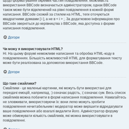
щодо форматування окремих частин повідомлення. Можливість
використання BBCode визначається адміністратором, однак BBCode
також може бути відключений на рівні повідомлення в кожній формі
написання. BBCode схожий за стилем на HTML, теги оточуються
квадратними дужками [ і ], а не в < і > ;. За додатковою інформацією про
BBCode зверніться до керівництва з BBCode, яка доступна з форми
написання повідомлення.
Догори
Чи можу я використовувати HTML?
Ні. На цьому форумі неможливе написання та обробка HTML-коду в
повідомленнях. Більшість можливостей HTML для форматування тексту
може бути реалізована за допомогою використання BBCode.
Догори
Що таке смайлики?
Смайлики - це маленькі картинки, які можуть бути використані для
передачі емоцій, наприклад, :) означає радість, :( означає сум. Весь список
смайликів можна побачити в формі написання повідомлення. Намагайтесь
не зловживати, використовуючи їх: вони легко можуть зробити
повідомлення нечитабельним і модератор може вирішити відредагувати
ваше повідомлення або взагалі видалити його. Адміністратор форуму
може обмежувати кількість смайликів, які можна використовувати в
повідомленні.