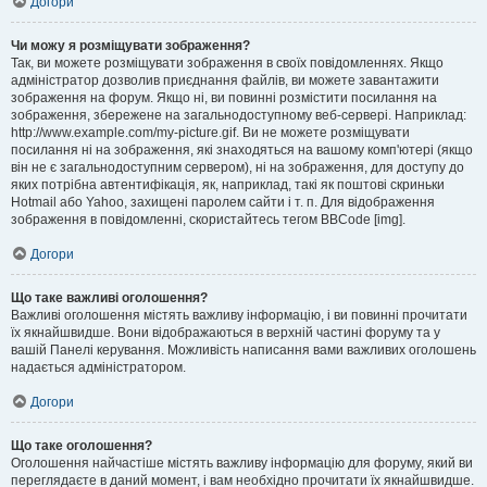
Догори
Чи можу я розміщувати зображення?
Так, ви можете розміщувати зображення в своїх повідомленнях. Якщо
адміністратор дозволив приєднання файлів, ви можете завантажити
зображення на форум. Якщо ні, ви повинні розмістити посилання на
зображення, збережене на загальнодоступному веб-сервері. Наприклад:
http://www.example.com/my-picture.gif. Ви не можете розміщувати
посилання ні на зображення, які знаходяться на вашому комп'ютері (якщо
він не є загальнодоступним сервером), ні на зображення, для доступу до
яких потрібна автентифікація, як, наприклад, такі як поштові скриньки
Hotmail або Yahoo, захищені паролем сайти і т. п. Для відображення
зображення в повідомленні, скористайтесь тегом BBCode [img].
Догори
Що таке важливі оголошення?
Важливі оголошення містять важливу інформацію, і ви повинні прочитати
їх якнайшвидше. Вони відображаються в верхній частині форуму та у
вашій Панелі керування. Можливість написання вами важливих оголошень
надається адміністратором.
Догори
Що таке оголошення?
Оголошення найчастіше містять важливу інформацію для форуму, який ви
переглядаєте в даний момент, і вам необхідно прочитати їх якнайшвидше.