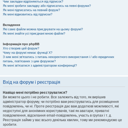
Чим закладки відрізняються від підписок?
Як мені зробити закладку або підписатись на певні форуми?
Як мені підписатись на певний форум?
Як мені відмовитись від підписки?
Вкладення
Які саме файли можна приєднувати на цьому форумі?
Як мені знайти усі приєднані мною файли?
Інформація про phpBB
Хто створив цей форум?
Чому на форумі немає функції X?
З ким мені зв'язатись з питань некоректного використання і / або юридичних
питань, пов'язаних з цим форумом?
Як мені зв'язатися з адміністратором конференції?
Вхід на форум і реєстрація
Навіщо мені потрібно реєструватися?
Ви можете цього і не робити. Все залежить від того, як вирішив
адміністратор форуму, чи потрібно вам реєструватись для розміщення
повідомлень, чи ні. Проте реєстрація дає вам додаткові можливості, які
недоступні для анонімних користувачів, такі як аватари, приватні
повідомлення, відсилання email-повідомлень, участь в групах і т. д.
Реєстрація займе у вас всього декілька хвилин, тому ми рекомендуємо це
зробити.