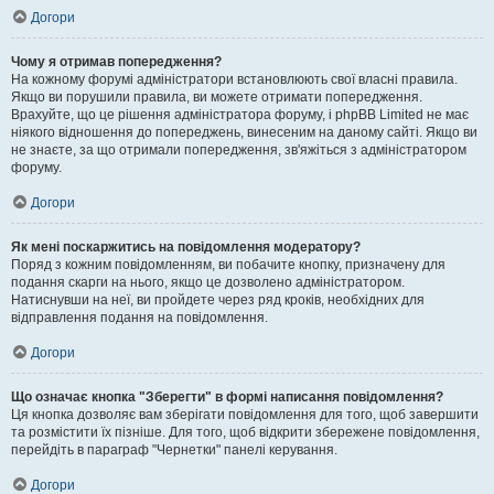
Догори
Чому я отримав попередження?
На кожному форумі адміністратори встановлюють свої власні правила.
Якщо ви порушили правила, ви можете отримати попередження.
Врахуйте, що це рішення адміністратора форуму, і phpBB Limited не має
ніякого відношення до попереджень, винесеним на даному сайті. Якщо ви
не знаєте, за що отримали попередження, зв'яжіться з адміністратором
форуму.
Догори
Як мені поскаржитись на повідомлення модератору?
Поряд з кожним повідомленням, ви побачите кнопку, призначену для
подання скарги на нього, якщо це дозволено адміністратором.
Натиснувши на неї, ви пройдете через ряд кроків, необхідних для
відправлення подання на повідомлення.
Догори
Що означає кнопка "Зберегти" в формі написання повідомлення?
Ця кнопка дозволяє вам зберігати повідомлення для того, щоб завершити
та розмістити їх пізніше. Для того, щоб відкрити збережене повідомлення,
перейдіть в параграф "Чернетки" панелі керування.
Догори