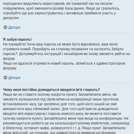
періодично видаляють користувачів, які тривалий час не писали
повідомлень, щоб зменшити розмір бази даних. Якщо це трапилось,
спробуйте ще раз зареєструватись і активніше приймати участь у
дискусіях.
Догори
Я забув пароль!
Не панікуйте! Хоча ваш пароль не може бути відновлено, вам легко
отримати новий. Перейдіть на сторінку логування та натисніть
Забули
пароль?
. Дотримуйтесь інструкцій і незабаром ви знову зможете увійти на
форум.
Якщо не вдалося отримати новий пароль, зв'яжіться з адміністратором
форуму.
Догори
Чому мені постійно доводиться вводити ім’я і пароль?
Якщо ви не ставите галочку напроти пункту
Запам'ятати мене
, ви
зможете залишатися під своїм ім'ям на конференції лише протягом
встановленого часу. Це зроблено для того, щоб ніхто інший не зміг
використати ваш обліковий запис. Для того щоб вам не доводилося
вводити ім'я користувача і пароль кожного разу, ви можете поставити
галочку напроти пункту
Запам'ятати мене
при вході на конференцію. Не
рекомендується робити це на загальнодоступному комп'ютері, наприклад
в бібліотеці, інтернет-кафе, університеті і т. д. Якщо пункт
Запам'ятати
мене
відсутній, це означає, що адміністратор вимкнув цю функцію.