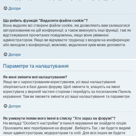
Догори
Що робить функція "Видалити файли cookie"?
Вона видаляє всі створені файли cookie, які дозволяють вам залишатися
авторизованим на цій конференції, а також виконують інші функції, такі як
відстежування прочитаних повідомлень, якщо вони увімкнені
адміністратором. Якщо ви відчуваєте труднощі з входом на конференцію
або виходом з конференції, можливо, видалення куків може допомогти.
Догори
Параметри та налаштування
Як мені змінити мої налаштування?
Якщо ви є зареєстрованим користувачем, усі ваші налаштування
зберігаються в базі даних форуму. Щоб змінити їх, клацніть на імені
користувача у верхній частині сторінки і перейдіть за посиланням
Панель
керування
. Там ви зможете змінити усі ваші налаштування та параметри.
Догори
Як уникнути появи мого імені в списку "Хто зараз на форумі"?
На вкладці "Особисті настройки" в панелі керування ви знайдете опцію
Приховати моє перебування на форумі
. Виберіть
Так
, і ви будете видимі
лише адміністраторам, модераторам та собі. Для всіх інших ви будете