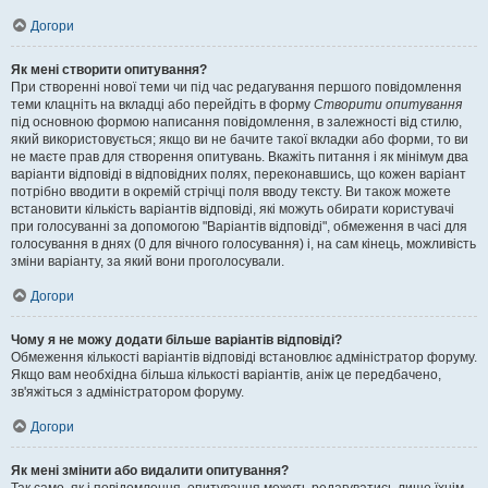
Догори
Як мені створити опитування?
При створенні нової теми чи під час редагування першого повідомлення
теми клацніть на вкладці або перейдіть в форму
Створити опитування
під основною формою написання повідомлення, в залежності від стилю,
який використовується; якщо ви не бачите такої вкладки або форми, то ви
не маєте прав для створення опитувань. Вкажіть питання і як мінімум два
варіанти відповіді в відповідних полях, переконавшись, що кожен варіант
потрібно вводити в окремій стрічці поля вводу тексту. Ви також можете
встановити кількість варіантів відповіді, які можуть обирати користувачі
при голосуванні за допомогою "Варіантів відповіді", обмеження в часі для
голосування в днях (0 для вічного голосування) і, на сам кінець, можливість
зміни варіанту, за який вони проголосували.
Догори
Чому я не можу додати більше варіантів відповіді?
Обмеження кількості варіантів відповіді встановлює адміністратор форуму.
Якщо вам необхідна більша кількості варіантів, аніж це передбачено,
зв'яжіться з адміністратором форуму.
Догори
Як мені змінити або видалити опитування?