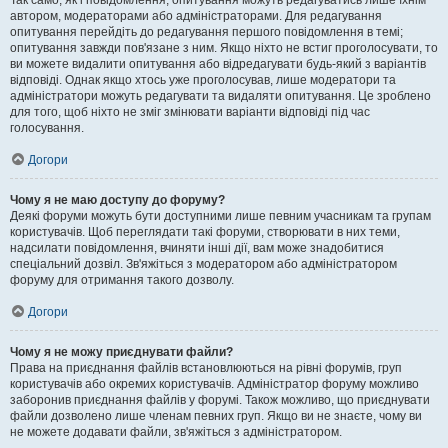
Так само, як і повідомлення, опитування можуть редагуватись лише їхнім
автором, модераторами або адміністраторами. Для редагування
опитування перейдіть до редагування першого повідомлення в темі;
опитування завжди пов'язане з ним. Якщо ніхто не встиг проголосувати, то
ви можете видалити опитування або відредагувати будь-який з варіантів
відповіді. Однак якщо хтось уже проголосував, лише модератори та
адміністратори можуть редагувати та видаляти опитування. Це зроблено
для того, щоб ніхто не зміг змінювати варіанти відповіді під час
голосування.
Догори
Чому я не маю доступу до форуму?
Деякі форуми можуть бути доступними лише певним учасникам та групам
користувачів. Щоб переглядати такі форуми, створювати в них теми,
надсилати повідомлення, вчиняти інші дії, вам може знадобитися
спеціальний дозвіл. Зв'яжіться з модератором або адміністратором
форуму для отримання такого дозволу.
Догори
Чому я не можу приєднувати файли?
Права на приєднання файлів встановлюються на рівні форумів, груп
користувачів або окремих користувачів. Адміністратор форуму можливо
заборонив приєднання файлів у форумі. Також можливо, що приєднувати
файли дозволено лише членам певних груп. Якщо ви не знаєте, чому ви
не можете додавати файли, зв'яжіться з адміністратором.