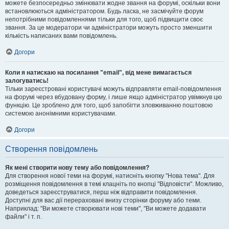
можете безпосередньо змінювати жодне звання на форумі, оскільки вони
встановлюються адміністратором. Будь ласка, не засмічуйте форум
непотрібними повідомленнями тільки для того, щоб підвищити своє
звання. За це модератори чи адміністратори можуть просто зменшити
кількість написаних вами повідомлень.
Догори
Коли я натискаю на посилання "email", від мене вимагається
залогуватись!
Тільки зареєстровані користувачі можуть відправляти email-повідомлення
на форумі через вбудовану форму, і лише якщо адміністратор увімкнув цю
функцію. Це зроблено для того, щоб запобігти зловживанню поштовою
системою анонімними користувачами.
Догори
Створення повідомлень
Як мені створити нову тему або повідомлення?
Для створення нової теми на форумі, натисніть кнопку "Нова тема". Для
розміщення повідомлення в темі клацніть по кнопці "Відповісти". Можливо,
доведеться зареєструватися, перш ніж відправити повідомлення.
Доступні для вас дії перераховані внизу сторінки форуму або теми.
Наприклад: "Ви можете створювати нові теми", "Ви можете додавати
файли" і т. п.