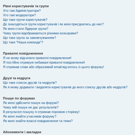
Рівні користувачів та групи
Хто такі Адміністратори?
Хто такі модератори?
Що таке групи користувачів?
Де знаходяться групи користувачів і як мені приєднатись до них?
Як мені стати Лідером групи?
Чому групи відображаються різними кольорами?
Що таке група за замовчуванням?
Що таке "Наша команда"?
Приватні повідомлення
Я не можу відсилати приватні повідомлення!
Я постійно отримую небажані приватні повідомлення!
Я отримав спам або образливий email від когось із цього форуму!
Друзі та недруги
Що таке список друзів та недругів?
Як я можу додавати / видаляти користувачів до мого списку друзів або недругів?
Пошук по форумах
Як мені здійснити пошук на форумі?
Чому мій пошук не дає результатів?
В результаті пошуку я отримав порожню сторінку!
Як мені знайти учасників форуму?
Як мені знайти власні повідомлення та теми?
Абонементи і закладки