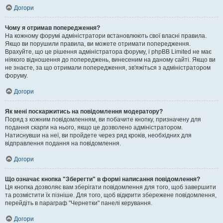
Догори
Чому я отримав попередження?
На кожному форумі адміністратори встановлюють свої власні правила.
Якщо ви порушили правила, ви можете отримати попередження.
Врахуйте, що це рішення адміністратора форуму, і phpBB Limited не має
ніякого відношення до попереджень, винесеним на даному сайті. Якщо ви
не знаєте, за що отримали попередження, зв'яжіться з адміністратором
форуму.
Догори
Як мені поскаржитись на повідомлення модератору?
Поряд з кожним повідомленням, ви побачите кнопку, призначену для
подання скарги на нього, якщо це дозволено адміністратором.
Натиснувши на неї, ви пройдете через ряд кроків, необхідних для
відправлення подання на повідомлення.
Догори
Що означає кнопка "Зберегти" в формі написання повідомлення?
Ця кнопка дозволяє вам зберігати повідомлення для того, щоб завершити
та розмістити їх пізніше. Для того, щоб відкрити збережене повідомлення,
перейдіть в параграф "Чернетки" панелі керування.
Догори