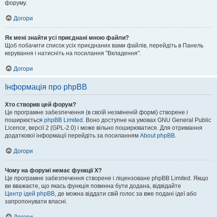
форуму.
Догори
Як мені знайти усі приєднані мною файли?
Щоб побачити список усіх приєднаних вами файлів, перейдіть в Панель
керування і натисніть на посилання "Вкладення".
Догори
Інформація про phpBB
Хто створив цей форум?
Це програмне забезпечення (в своїй незміненій формі) створене і
поширюється
phpBB Limited
. Воно доступне на умовах GNU General Public
Licence, версії 2 (GPL-2.0) і може вільно поширюватися. Для отримання
додаткової інформації перейдіть за посиланням
About phpBB
.
Догори
Чому на форумі немає функції X?
Це програмне забезпечення створене і ліцензоване phpBB Limited. Якщо
ви вважаєте, що якась функція повинна бути додана, відвідайте
Центр ідей phpBB
, де можна віддати свій голос за вже подані ідеї або
запропонувати власні.