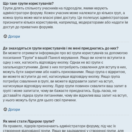
Що таке групи користувачів?
Групи ділять спільноту учасників на підрозділи, якими керують
адміністратори форуму. Кожен учасник може належати до кількох груп, а
кожна група може мати власні рівні доступу. Це полегшує адміністраторам
призначити кількох користувачів, наприклад, модераторами або надати їм
доступ до приватних форумів.
Догори
Де знаходяться групи користувачів і як мені приєднатись до них?
Ви можете отримати інформацію про всі групи користувачів за допомогою
посилання "Групи" в вашій Панелі керування. Якщо ви хочете вступити в
одну з них, натисніть відповідну кнопку. Однак не всі групи є
загальнодоступними. Деякі з них потребують схвалення для вступу в них,
можуть бути закритими або навіть прихованими. Якщо група є відкритою,
ви можете вступити до неї, натиснувши відповідну кнопку. Якщо група
потребує схвалення в групі, ви можете відправити запит на вступ,
натиснувши відповідну кнопку. Лідер групи повинен схвалити ваш запит в
групі і може запитати, чому ви бажаєте приєднатись. Будь ласка, не
діставайте лідера групи питаннями, чому він відхилив ваш запит на вступ,
у нього можуть бути для цього свої причини.
Догори
Як мені стати Лідером групи?
Як правило, лідерів призначають адміністратори форуму, під час їх
створення відповідної групи. Якщо ви зацікавлені у створенні групи, для