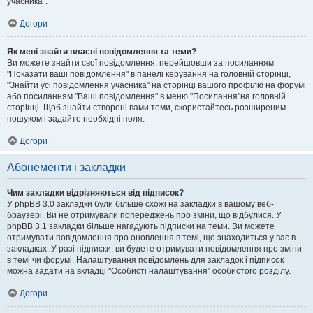
учасника".
Догори
Як мені знайти власні повідомлення та теми?
Ви можете знайти свої повідомлення, перейшовши за посиланням
"Показати ваші повідомлення" в панелі керування на головній сторінці,
"Знайти усі повідомлення учасника" на сторінці вашого профілю на форумі
або посиланням "Ваші повідомлення" в меню "Посилання"на головній
сторінці. Щоб знайти створені вами теми, скористайтесь розширеним
пошуком і задайте необхідні поля.
Догори
Абонементи і закладки
Чим закладки відрізняються від підписок?
У phpBB 3.0 закладки були більше схожі на закладки в вашому веб-
браузері. Ви не отримували попереджень про зміни, що відбулися. У
phpBB 3.1 закладки більше нагадують підписки на теми. Ви можете
отримувати повідомлення про оновлення в темі, що знаходиться у вас в
закладках. У разі підписки, ви будете отримувати повідомлення про зміни
в темі чи форумі. Налаштування повідомлень для закладок і підписок
можна задати на вкладці "Особисті налаштування" особистого розділу.
Догори