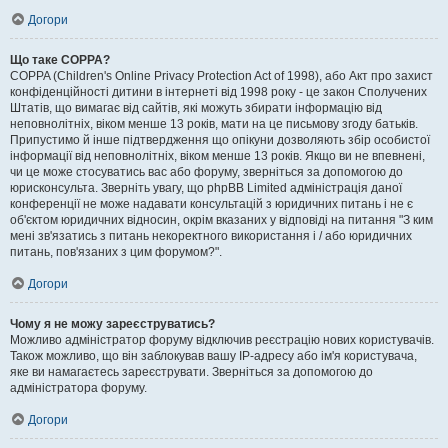
Догори
Що таке COPPA?
COPPA (Children's Online Privacy Protection Act of 1998), або Акт про захист
конфіденційності дитини в інтернеті від 1998 року - це закон Сполучених
Штатів, що вимагає від сайтів, які можуть збирати інформацію від
неповнолітніх, віком менше 13 років, мати на це письмову згоду батьків.
Припустимо й інше підтвердження що опікуни дозволяють збір особистої
інформації від неповнолітніх, віком менше 13 років. Якщо ви не впевнені,
чи це може стосуватись вас або форуму, зверніться за допомогою до
юрисконсульта. Зверніть увагу, що phpBB Limited адміністрація даної
конференції не може надавати консультацій з юридичних питань і не є
об'єктом юридичних відносин, окрім вказаних у відповіді на питання "З ким
мені зв'язатись з питань некоректного використання і / або юридичних
питань, пов'язаних з цим форумом?".
Догори
Чому я не можу зареєструватись?
Можливо адміністратор форуму відключив реєстрацію нових користувачів.
Також можливо, що він заблокував вашу IP-адресу або ім'я користувача,
яке ви намагаєтесь зареєструвати. Зверніться за допомогою до
адміністратора форуму.
Догори