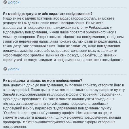
Догори
Як мені відредагувати або видалити повідомлення?
Якщо ви не є адміністратором або модератором форуму, ви можете
редагувати і видаляти лише власні повідомлення. Ви можете
відредагувати повідомлення, натиснувши на кнопку
Редагувати
у
відповідному повідомленні, інколи лише протягом обмеженого часу з
моменту створення. Якщо хтось вже відповів на повідомлення, то під ним
з'явиться невеличкий напис, який показує скільки разів ви редагували, а
також дату і час останньої з них. Воно не з'явиться, якщо повідомлення
редагував адміністратор або модератор, хоча вони можуть залишити
інформацію про зроблені зміни на свій розсуд. Врахуйте, що звичайні
користувачі не можуть видалити повідомлення, на яке вже хтось відповів.
Догори
Як мені додати підпис до мого повідомлення?
Щоб додати підпис до повідомлення, ви повинні спочатку створити його в
вашому профілі. Після цього ви можете поставити галочку напроти пункту
Завжди використовувати ваш підпис
в формі створення повідомлення,
щоб підпис приєднався. Ви також можете налаштувати приєднання
підпису за замовчуванням до усіх ваших повідомлень, зробивши
відповідний вибір у параграфі "Відправлення повідомлень" пункту
"Особисті налаштування" у вашому профілі. Незважаючи на це, ви
зможете скасувати додавання підпису в окремих повідомлення, знявши
прапорець
Завжди використовувати ваш підпис
в формі створення
повідомлення.