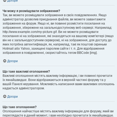
Догори
Чи можу я розміщувати зображення?
Так, ви можете розміщувати зображення в своїх повідомленнях. Якщо
адміністратор дозволив приєднання файлів, ви можете завантажити
зображення на форум. Якщо ні, ви повинні розмістити посилання на
зображення, збережене на загальнодоступному веб-сервері. Наприклад:
http://www.example.com/my-picture.gif. Ви не можете розміщувати
посилання ні на зображення, які знаходяться на вашому комп'ютері (якщо
він не є загальнодоступним сервером), ні на зображення, для доступу до
яких потрібна автентифікація, як, наприклад, такі як поштові скриньки
Hotmail або Yahoo, захищені паролем сайти і т. п. Для відображення
зображення в повідомленні, скористайтесь тегом BBCode [img].
Догори
Що таке важливі оголошення?
Важливі оголошення містять важливу інформацію, і ви повинні прочитати
їх якнайшвидше. Вони відображаються в верхній частині форуму та у
вашій Панелі керування. Можливість написання вами важливих оголошень
надається адміністратором.
Догори
Що таке оголошення?
Оголошення найчастіше містять важливу інформацію для форуму, який ви
переглядаєте в даний момент, і вам необхідно прочитати їх якнайшвидше.