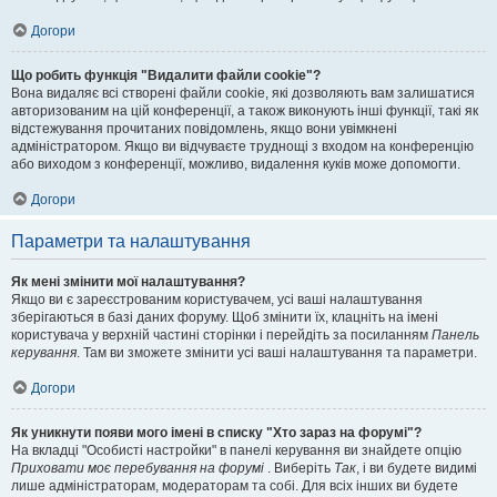
Догори
Що робить функція "Видалити файли cookie"?
Вона видаляє всі створені файли cookie, які дозволяють вам залишатися
авторизованим на цій конференції, а також виконують інші функції, такі як
відстежування прочитаних повідомлень, якщо вони увімкнені
адміністратором. Якщо ви відчуваєте труднощі з входом на конференцію
або виходом з конференції, можливо, видалення куків може допомогти.
Догори
Параметри та налаштування
Як мені змінити мої налаштування?
Якщо ви є зареєстрованим користувачем, усі ваші налаштування
зберігаються в базі даних форуму. Щоб змінити їх, клацніть на імені
користувача у верхній частині сторінки і перейдіть за посиланням
Панель
керування
. Там ви зможете змінити усі ваші налаштування та параметри.
Догори
Як уникнути появи мого імені в списку "Хто зараз на форумі"?
На вкладці "Особисті настройки" в панелі керування ви знайдете опцію
Приховати моє перебування на форумі
. Виберіть
Так
, і ви будете видимі
лише адміністраторам, модераторам та собі. Для всіх інших ви будете