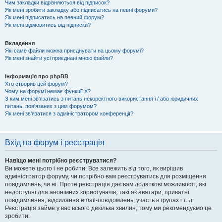
Чим закладки відрізняються від підписок?
Як мені зробити закладку або підписатись на певні форуми?
Як мені підписатись на певний форум?
Як мені відмовитись від підписки?
Вкладення
Які саме файли можна приєднувати на цьому форумі?
Як мені знайти усі приєднані мною файли?
Інформація про phpBB
Хто створив цей форум?
Чому на форумі немає функції X?
З ким мені зв'язатись з питань некоректного використання і / або юридичних
питань, пов'язаних з цим форумом?
Як мені зв'язатися з адміністратором конференції?
Вхід на форум і реєстрація
Навіщо мені потрібно реєструватися?
Ви можете цього і не робити. Все залежить від того, як вирішив
адміністратор форуму, чи потрібно вам реєструватись для розміщення
повідомлень, чи ні. Проте реєстрація дає вам додаткові можливості, які
недоступні для анонімних користувачів, такі як аватари, приватні
повідомлення, відсилання email-повідомлень, участь в групах і т. д.
Реєстрація займе у вас всього декілька хвилин, тому ми рекомендуємо це
зробити.