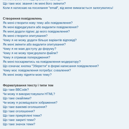
Що таке моє звання і як мені його змінити?
Коли я натискаю на посилання "email", від мене вимагається залогуватись!
Створення повідомлень
Як мені створити нову тему або повідомлення?
Як мені відредагувати або видалити повідомлення?
Як мені додати підпис до мого повідомлення?
Як мені створити опитування?
Чому я не можу додати більше варіантів відповіді?
Як мені змінити або видалити опитування?
Чому я не маю доступу до форуму?
Чому я не можу приєднувати файли?
Чому я отримав попередження?
Як мені поскаржитись на повідомлення модератору?
Що означає кнопка "Зберегти" в формі написання повідомлення?
Чому моє повідомлення потребує схвалення?
Як мені знову підняти мою тему?
Форматування тексту і типи тем
Що таке BBCode?
Чи можу я використовувати HTML?
Що таке смайлики?
Чи можу я розміщувати зображення?
Що таке важливі оголошення?
Що таке оголошення?
Що таке прикріплені теми?
Що таке закриті теми?
Що таке значок теми?