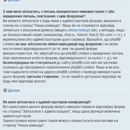
Догори
З ким мені зв'язатись з питань некоректного використання і / або
юридичних питань, пов'язаних з цим форумом?
Ви можете зв'язатися з будь-яким з адміністраторів форуму, вказаних в
списку на сторінці "Наша команда". Якщо ви не отримаєте відповіді,
зв'яжіться з власником домену (введіть
whois lookup
) або, у випадку, якщо
це безкоштовний сервіс (наприклад, chat.ru, Yahoo!, free.fr, f2s.com і т. п.), з
керівництвом або адміністратором цього сервера. Врахуйте, що phpBB
Limited
не має абсолютно ніякої юрисдикції над форумом
і не може
нести ніякої відповідальності за те, ким і як даний форум
використовується. Не звертайтесь до phpBB Limited з юридичних питань
(про припинення роботи форуму, відповідальності за нього і т. д.), які
безпосередньо не стосуються
до сайту phpBB.com або які частково
належать до програмного забезпечення phpBB Limited. Якщо ж ви все-
таки надішлете email на адресу phpBB Limited з приводу використання
цього форуму
третьою стороною
, то не чекайте детальної відповіді чи
будь-якої відповіді взагалі.
Догори
Як мені зв'язатися з адміністратором конференції?
Всі користувачі даного форуму можуть використовувати відповідну форму
на сторінці "Зв'язатися з адміністрацією", якщо дана функція включена
адміністратором.
Зареєстровані користувачі також можуть скористатися контактами на
сторінці "Наша команда".