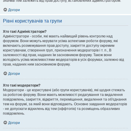
значків тем залежить від прав доступу, встановлених адміністратором.
Догори
Рівні користувачів та групи
Хто такі Адміністратори?
Адміністратори - особи, які мають найвищий рівень контролю над
форумом. Вони можуть керувати усіма аспектами роботи форуму, які
включають розмежування прав доступу, закриття доступу окремим
користувачам, створення груп, призначення модераторів і т. п., В
залежності від прав, наданих їм засновником форуму. Також вони
володіють усіма можливостями модераторів в усіх форумах, залежно від
прав, наданих ним засновником форуму.
Догори
Хто такі модератори?
Модератори - це користувачі (або групи користувачів), які щодня стежать
за роботою форуму. Вони мають можливості редагування та видалення
повідомлень, закриття, відкриття, переміщення, видалення та об'єднання
тем на форумі, за який вони відповідають. Основне завдання модераторів
- не допускати відхилень від тем (оффтопік) та розміщень образливих
повідомлень.
Догори