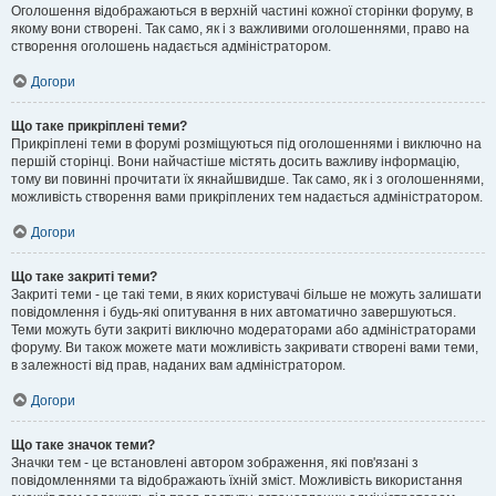
Оголошення відображаються в верхній частині кожної сторінки форуму, в
якому вони створені. Так само, як і з важливими оголошеннями, право на
створення оголошень надається адміністратором.
Догори
Що таке прикріплені теми?
Прикріплені теми в форумі розміщуються під оголошеннями і виключно на
першій сторінці. Вони найчастіше містять досить важливу інформацію,
тому ви повинні прочитати їх якнайшвидше. Так само, як і з оголошеннями,
можливість створення вами прикріплених тем надається адміністратором.
Догори
Що таке закриті теми?
Закриті теми - це такі теми, в яких користувачі більше не можуть залишати
повідомлення і будь-які опитування в них автоматично завершуються.
Теми можуть бути закриті виключно модераторами або адміністраторами
форуму. Ви також можете мати можливість закривати створені вами теми,
в залежності від прав, наданих вам адміністратором.
Догори
Що таке значок теми?
Значки тем - це встановлені автором зображення, які пов'язані з
повідомленнями та відображають їхній зміст. Можливість використання