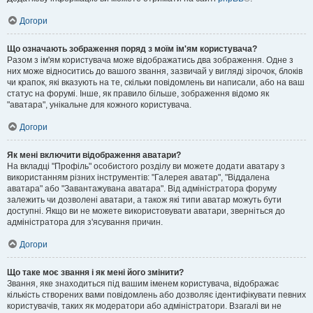
Догори
Що означають зображення поряд з моїм ім'ям користувача?
Разом з ім'ям користувача може відображатись два зображення. Одне з
них може відноситись до вашого звання, зазвичай у вигляді зірочок, блоків
чи крапок, які вказують на те, скільки повідомлень ви написали, або на ваш
статус на форумі. Інше, як правило більше, зображення відомо як
"аватара", унікальне для кожного користувача.
Догори
Як мені включити відображення аватари?
На вкладці "Профіль" особистого розділу ви можете додати аватару з
використанням різних інструментів: "Галерея аватар", "Віддалена
аватара" або "Завантажувана аватара". Від адміністратора форуму
залежить чи дозволені аватари, а також які типи аватар можуть бути
доступні. Якщо ви не можете використовувати аватари, зверніться до
адміністратора для з'ясування причин.
Догори
Що таке моє звання і як мені його змінити?
Звання, яке знаходиться під вашим іменем користувача, відображає
кількість створених вами повідомлень або дозволяє ідентифікувати певних
користувачів, таких як модератори або адміністратори. Взагалі ви не