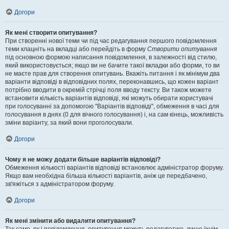
Догори
Як мені створити опитування?
При створенні нової теми чи під час редагування першого повідомлення
теми клацніть на вкладці або перейдіть в форму
Створити опитування
під основною формою написання повідомлення, в залежності від стилю,
який використовується; якщо ви не бачите такої вкладки або форми, то ви
не маєте прав для створення опитувань. Вкажіть питання і як мінімум два
варіанти відповіді в відповідних полях, переконавшись, що кожен варіант
потрібно вводити в окремій стрічці поля вводу тексту. Ви також можете
встановити кількість варіантів відповіді, які можуть обирати користувачі
при голосуванні за допомогою "Варіантів відповіді", обмеження в часі для
голосування в днях (0 для вічного голосування) і, на сам кінець, можливість
зміни варіанту, за який вони проголосували.
Догори
Чому я не можу додати більше варіантів відповіді?
Обмеження кількості варіантів відповіді встановлює адміністратор форуму.
Якщо вам необхідна більша кількості варіантів, аніж це передбачено,
зв'яжіться з адміністратором форуму.
Догори
Як мені змінити або видалити опитування?