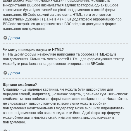
щодо форматування окремих частин повідомлення. Можливість
використання BBCode визначається адміністратором, однак BBCode
також може бути відключений на рівні повідомлення в кожній формі
написання. BBCode схожий за стилем на HTML, теги оточуються
квадратними дужками [ і ], а не в < і > ;. За додатковою інформацією про
BBCode зверніться до керівництва з BBCode, яка доступна з форми
написання повідомлення.
Догори
Чи можу я використовувати HTML?
Ні. На цьому форумі неможливе написання та обробка HTML-коду в
повідомленнях. Більшість можливостей HTML для форматування тексту
може бути реалізована за допомогою використання BBCode.
Догори
Що таке смайлики?
Смайлики - це маленькі картинки, які можуть бути використані для
передачі емоцій, наприклад, :) означає радість, :( означає сум. Весь список
смайликів можна побачити в формі написання повідомлення. Намагайтесь
не зловживати, використовуючи їх: вони легко можуть зробити
повідомлення нечитабельним і модератор може вирішити відредагувати
ваше повідомлення або взагалі видалити його. Адміністратор форуму
може обмежувати кількість смайликів, які можна використовувати в
повідомленні.