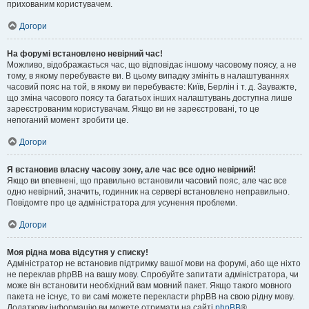
прихованим користувачем.
Догори
На форумі встановлено невірний час!
Можливо, відображається час, що відповідає іншому часовому поясу, а не
тому, в якому перебуваєте ви. В цьому випадку змініть в налаштуваннях
часовий пояс на той, в якому ви перебуваєте: Київ, Берлін і т. д. Зауважте,
що зміна часового поясу та багатьох інших налаштувань доступна лише
зареєстрованим користувачам. Якщо ви не зареєстровані, то це
непоганий момент зробити це.
Догори
Я встановив власну часову зону, але час все одно невірний!
Якщо ви впевнені, що правильно встановили часовий пояс, але час все
одно невірний, значить, годинник на сервері встановлено неправильно.
Повідомте про це адміністратора для усунення проблеми.
Догори
Моя рідна мова відсутня у списку!
Адміністратор не встановив підтримку вашої мови на форумі, або ще ніхто
не переклав phpBB на вашу мову. Спробуйте запитати адміністратора, чи
може він встановити необхідний вам мовний пакет. Якщо такого мовного
пакета не існує, то ви самі можете перекласти phpBB на свою рідну мову.
Додаткову інформацію ви можете отримати на сайті
phpBB
®.