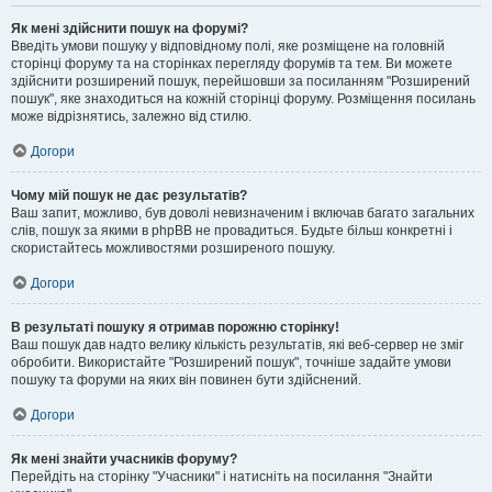
Як мені здійснити пошук на форумі?
Введіть умови пошуку у відповідному полі, яке розміщене на головній
сторінці форуму та на сторінках перегляду форумів та тем. Ви можете
здійснити розширений пошук, перейшовши за посиланням "Розширений
пошук", яке знаходиться на кожній сторінці форуму. Розміщення посилань
може відрізнятись, залежно від стилю.
Догори
Чому мій пошук не дає результатів?
Ваш запит, можливо, був доволі невизначеним і включав багато загальних
слів, пошук за якими в phpBB не провадиться. Будьте більш конкретні і
скористайтесь можливостями розширеного пошуку.
Догори
В результаті пошуку я отримав порожню сторінку!
Ваш пошук дав надто велику кількість результатів, які веб-сервер не зміг
обробити. Використайте "Розширений пошук", точніше задайте умови
пошуку та форуми на яких він повинен бути здійснений.
Догори
Як мені знайти учасників форуму?
Перейдіть на сторінку "Учасники" і натисніть на посилання "Знайти