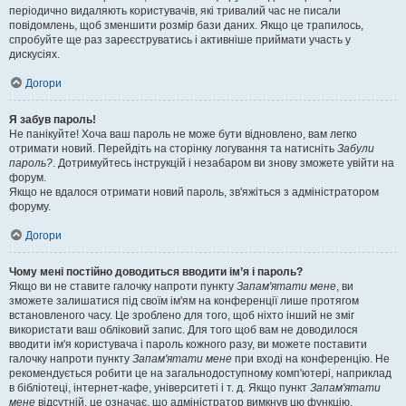
періодично видаляють користувачів, які тривалий час не писали
повідомлень, щоб зменшити розмір бази даних. Якщо це трапилось,
спробуйте ще раз зареєструватись і активніше приймати участь у
дискусіях.
Догори
Я забув пароль!
Не панікуйте! Хоча ваш пароль не може бути відновлено, вам легко
отримати новий. Перейдіть на сторінку логування та натисніть
Забули
пароль?
. Дотримуйтесь інструкцій і незабаром ви знову зможете увійти на
форум.
Якщо не вдалося отримати новий пароль, зв'яжіться з адміністратором
форуму.
Догори
Чому мені постійно доводиться вводити ім’я і пароль?
Якщо ви не ставите галочку напроти пункту
Запам'ятати мене
, ви
зможете залишатися під своїм ім'ям на конференції лише протягом
встановленого часу. Це зроблено для того, щоб ніхто інший не зміг
використати ваш обліковий запис. Для того щоб вам не доводилося
вводити ім'я користувача і пароль кожного разу, ви можете поставити
галочку напроти пункту
Запам'ятати мене
при вході на конференцію. Не
рекомендується робити це на загальнодоступному комп'ютері, наприклад
в бібліотеці, інтернет-кафе, університеті і т. д. Якщо пункт
Запам'ятати
мене
відсутній, це означає, що адміністратор вимкнув цю функцію.