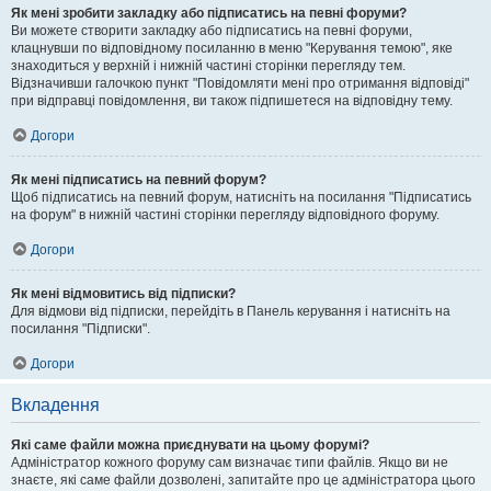
Як мені зробити закладку або підписатись на певні форуми?
Ви можете створити закладку або підписатись на певні форуми,
клацнувши по відповідному посиланню в меню "Керування темою", яке
знаходиться у верхній і нижній частині сторінки перегляду тем.
Відзначивши галочкою пункт "Повідомляти мені про отримання відповіді"
при відправці повідомлення, ви також підпишетеся на відповідну тему.
Догори
Як мені підписатись на певний форум?
Щоб підписатись на певний форум, натисніть на посилання "Підписатись
на форум" в нижній частині сторінки перегляду відповідного форуму.
Догори
Як мені відмовитись від підписки?
Для відмови від підписки, перейдіть в Панель керування і натисніть на
посилання "Підписки".
Догори
Вкладення
Які саме файли можна приєднувати на цьому форумі?
Адміністратор кожного форуму сам визначає типи файлів. Якщо ви не
знаєте, які саме файли дозволені, запитайте про це адміністратора цього