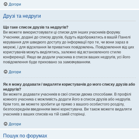
Догори
Друзі та недруги
Що таке список друзів та недругів?
Ви можете використовувати ці списки для інших учасників форуму.
Учасники, додані до списку друзів, будуть відображатись в вашій Панелі
керування для швидкого доступу до інформації про те, чи вони зараз в
мережі, і для відсилання їм приватних повідомлень. Повідомлення від цих
користувачів можуть виділятись, залежно від встановленого стилю
конференції. Якщо ви додали учасника в список ваших недругів, усі його
повідомлення буде приховано за замовчуванням.
Догори
Як я можу додавати / видаляти користувачів до мого списку друзів або
недругів?
Ви можете додавати учасників в свої списки двома способами. В профілі
кожного учасника є можливість додати його в список друзів або недругів.
Крім того, ви можете зробити це прямо з вашого особистого розділу,
безпосереднім введенням імені користувача. Ви також можете видаляти
учасників з ваших списків на тій самій сторінці.
Догори
Пошук по форумах