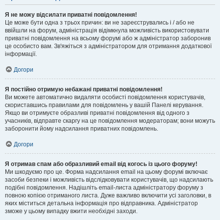
Я не можу відсилати приватні повідомлення!
Це може бути одна з трьох причин: ви не зареєструвались і / або не
ввійшли на форум, адміністрація відімкнула можливість використовувати
приватні повідомлення на всьому форумі або ж адміністратор заборонив
це особисто вам. Зв'яжіться з адміністратором для отримання додаткової
інформації.
Догори
Я постійно отримую небажані приватні повідомлення!
Ви можете автоматично видаляти особисті повідомлення користувачів,
скориставшись правилами для повідомлень у вашій Панелі керування.
Якщо ви отримуєте образливі приватні повідомлення від одного з
учасників, відправте скаргу на це повідомлення модераторам; вони можуть
заборонити йому надсилання приватних повідомлень.
Догори
Я отримав спам або образливий email від когось із цього форуму!
Ми шкодуємо про це. Форма надсилання email на цьому форумі включає
засоби безпеки і можливість відслідковувати користувачів, що надсилають
подібні повідомлення. Надішліть email-листа адміністратору форуму з
повною копією отриманого листа. Дуже важливо включити усі заголовки, в
яких міститься детальна інформація про відправника. Адміністратор
зможе у цьому випадку вжити необхідні заходи.