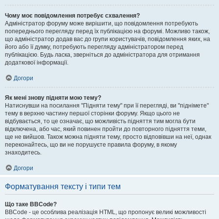
Чому моє повідомлення потребує схвалення?
Адміністратор форуму може вирішити, що повідомлення потребують
попереднього перегляду перед їх публікацією на форумі. Можливо також,
що адміністратор додав вас до групи користувачів, повідомлення яких, на
його або її думку, потребують перегляду адміністратором перед
публікацією. Будь ласка, зверніться до адміністратора для отримання
додаткової інформації.
Догори
Як мені знову підняти мою тему?
Натиснувши на посилання "Підняти тему" при її перегляді, ви "піднімете"
тему в верхню частину першої сторінки форуму. Якщо цього не
відбувається, то це означає, що можливість підняття тим могла бути
відключена, або час, який повинен пройти до повторного підняття теми,
ще не вийшов. Також можна підняти тему, просто відповівши на неї, однак
переконайтесь, що ви не порушуєте правила форуму, в якому
знаходитесь.
Догори
Форматування тексту і типи тем
Що таке BBCode?
BBCode - це особлива реалізація HTML, що пропонує великі можливості