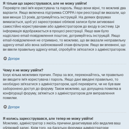
Я тільки що зареєструвався, але не можу увійти!
Перевірте свої ім'я користувача та пароль. Якщо вони вірні, то можливі два
варіанти. Якщо включена підтримка COPPA і при реєстрації ви вказали, що
вам менше 13 років, дотримуйтесь інструкцій. На деяких форумах
вимагається, щоб усі зареєстровані облікові записи були активовані
самостійно користувачами або адміністратором до входу в систему. Ця
інформація відображається в процесі реєстрації. Якщо вам було
надіслано email-повідомлення поштою, дотримуйтесь інструкцій. Якщо
email-повідомлення не отримано, то можливо, що ви вказали неправильну
адресу email або вона заблокований спам-фільтром. Якщо ви впевнені, що
ви ввели правильну адресу email, спробуйте зв'язатися з адміністратором.
Догори
Чому я не можу увійти?
Існує кілька можливих причин. Перш за все, переконайтесь, чи правильно
ви вводите ім'я користувача і пароль. Якщо дані введені правильно, то
необхідно зв'язатися з адміністратором, щоб перевірити, чи не був вам
заборонено доступ до форуму. Також можливо, що допущена помилка в
конфігурації форуму, зв'яжіться з адміністратором для виправлення
помилки.
Догори
Я колись зареєструвався, але тепер не можу увійти!
Можливо, адміністратор з якоїсь причини деактивував або видалив ваш
обліковий запис. Крім того, на багатьох форумах адміністратори