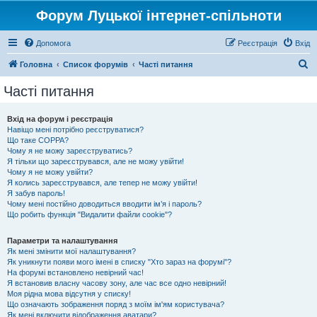
Форум Луцької інтернет-спільноти
Допомога
Реєстрація
Вхід
П
Головна
Список форумів
Часті питання
о
Часті питання
ш
у
Вхід на форум і реєстрація
Навіщо мені потрібно реєструватися?
к
Що таке COPPA?
Чому я не можу зареєструватись?
Я тільки що зареєструвався, але не можу увійти!
Чому я не можу увійти?
Я колись зареєструвався, але тепер не можу увійти!
Я забув пароль!
Чому мені постійно доводиться вводити ім’я і пароль?
Що робить функція "Видалити файли cookie"?
Параметри та налаштування
Як мені змінити мої налаштування?
Як уникнути появи мого імені в списку "Хто зараз на форумі"?
На форумі встановлено невірний час!
Я встановив власну часову зону, але час все одно невірний!
Моя рідна мова відсутня у списку!
Що означають зображення поряд з моїм ім'ям користувача?
Як мені включити відображення аватари?