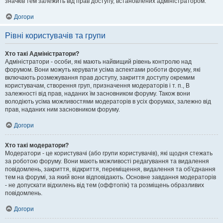
значків тем залежить від прав доступу, встановлених адміністратором.
Догори
Рівні користувачів та групи
Хто такі Адміністратори?
Адміністратори - особи, які мають найвищий рівень контролю над
форумом. Вони можуть керувати усіма аспектами роботи форуму, які
включають розмежування прав доступу, закриття доступу окремим
користувачам, створення груп, призначення модераторів і т. п., В
залежності від прав, наданих їм засновником форуму. Також вони
володіють усіма можливостями модераторів в усіх форумах, залежно від
прав, наданих ним засновником форуму.
Догори
Хто такі модератори?
Модератори - це користувачі (або групи користувачів), які щодня стежать
за роботою форуму. Вони мають можливості редагування та видалення
повідомлень, закриття, відкриття, переміщення, видалення та об'єднання
тем на форумі, за який вони відповідають. Основне завдання модераторів
- не допускати відхилень від тем (оффтопік) та розміщень образливих
повідомлень.
Догори