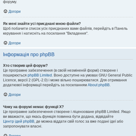
форуму.
Догори
Як мені знайти усі приєднані мною файли?
Щоб побачити список усіх приєднаних вами файлів, перейдіть в Панель
керування і натисніть на посилання "Вкладення".
Догори
Інформація про phpBB
Хто створив цей форум?
Це програмне забезпечення (в своїй незміненій формі) створене і
поширюється
phpBB Limited
. Воно доступне на умовах GNU General Public
Licence, версії 2 (GPL-2.0) і може вільно поширюватися. Для отримання
додаткової інформації перейдіть за посиланням
About phpBB
.
Догори
Чому на форумі немає функції X?
Це програмне забезпечення створене і ліцензоване phpBB Limited. Якщо
ви вважаєте, що якась функція повинна бути додана, відвідайте
Центр ідей phpBB
, де можна віддати свій голос за вже подані ідеї або
запропонувати власні.