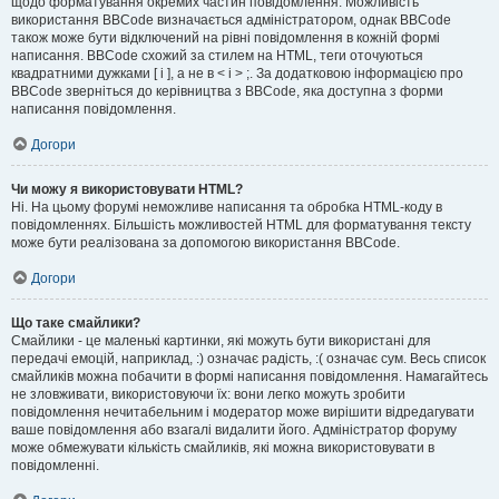
щодо форматування окремих частин повідомлення. Можливість
використання BBCode визначається адміністратором, однак BBCode
також може бути відключений на рівні повідомлення в кожній формі
написання. BBCode схожий за стилем на HTML, теги оточуються
квадратними дужками [ і ], а не в < і > ;. За додатковою інформацією про
BBCode зверніться до керівництва з BBCode, яка доступна з форми
написання повідомлення.
Догори
Чи можу я використовувати HTML?
Ні. На цьому форумі неможливе написання та обробка HTML-коду в
повідомленнях. Більшість можливостей HTML для форматування тексту
може бути реалізована за допомогою використання BBCode.
Догори
Що таке смайлики?
Смайлики - це маленькі картинки, які можуть бути використані для
передачі емоцій, наприклад, :) означає радість, :( означає сум. Весь список
смайликів можна побачити в формі написання повідомлення. Намагайтесь
не зловживати, використовуючи їх: вони легко можуть зробити
повідомлення нечитабельним і модератор може вирішити відредагувати
ваше повідомлення або взагалі видалити його. Адміністратор форуму
може обмежувати кількість смайликів, які можна використовувати в
повідомленні.