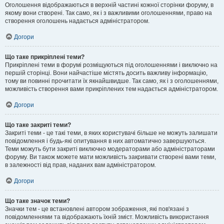
Оголошення відображаються в верхній частині кожної сторінки форуму, в
якому вони створені. Так само, як і з важливими оголошеннями, право на
створення оголошень надається адміністратором.
Догори
Що таке прикріплені теми?
Прикріплені теми в форумі розміщуються під оголошеннями і виключно на
першій сторінці. Вони найчастіше містять досить важливу інформацію,
тому ви повинні прочитати їх якнайшвидше. Так само, як і з оголошеннями,
можливість створення вами прикріплених тем надається адміністратором.
Догори
Що таке закриті теми?
Закриті теми - це такі теми, в яких користувачі більше не можуть залишати
повідомлення і будь-які опитування в них автоматично завершуються.
Теми можуть бути закриті виключно модераторами або адміністраторами
форуму. Ви також можете мати можливість закривати створені вами теми,
в залежності від прав, наданих вам адміністратором.
Догори
Що таке значок теми?
Значки тем - це встановлені автором зображення, які пов'язані з
повідомленнями та відображають їхній зміст. Можливість використання