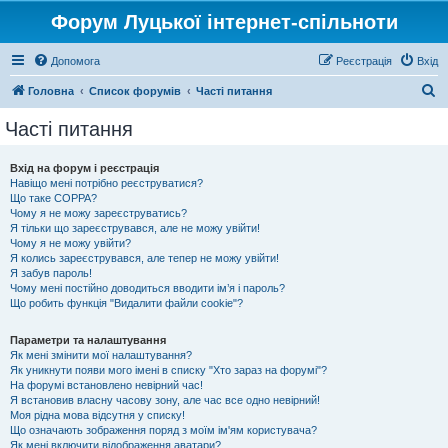
Форум Луцької інтернет-спільноти
Допомога
Реєстрація
Вхід
П
Головна
Список форумів
Часті питання
о
Часті питання
ш
у
Вхід на форум і реєстрація
Навіщо мені потрібно реєструватися?
к
Що таке COPPA?
Чому я не можу зареєструватись?
Я тільки що зареєструвався, але не можу увійти!
Чому я не можу увійти?
Я колись зареєструвався, але тепер не можу увійти!
Я забув пароль!
Чому мені постійно доводиться вводити ім’я і пароль?
Що робить функція "Видалити файли cookie"?
Параметри та налаштування
Як мені змінити мої налаштування?
Як уникнути появи мого імені в списку "Хто зараз на форумі"?
На форумі встановлено невірний час!
Я встановив власну часову зону, але час все одно невірний!
Моя рідна мова відсутня у списку!
Що означають зображення поряд з моїм ім'ям користувача?
Як мені включити відображення аватари?