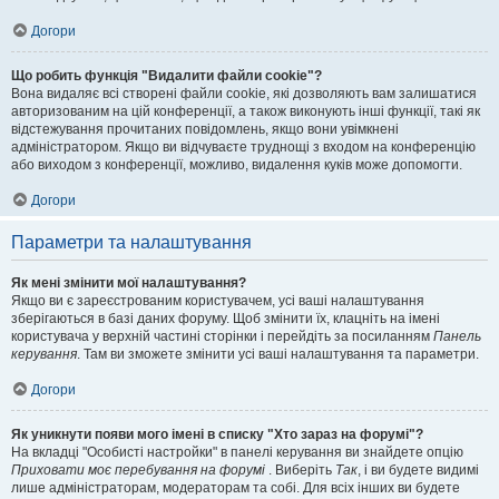
Догори
Що робить функція "Видалити файли cookie"?
Вона видаляє всі створені файли cookie, які дозволяють вам залишатися
авторизованим на цій конференції, а також виконують інші функції, такі як
відстежування прочитаних повідомлень, якщо вони увімкнені
адміністратором. Якщо ви відчуваєте труднощі з входом на конференцію
або виходом з конференції, можливо, видалення куків може допомогти.
Догори
Параметри та налаштування
Як мені змінити мої налаштування?
Якщо ви є зареєстрованим користувачем, усі ваші налаштування
зберігаються в базі даних форуму. Щоб змінити їх, клацніть на імені
користувача у верхній частині сторінки і перейдіть за посиланням
Панель
керування
. Там ви зможете змінити усі ваші налаштування та параметри.
Догори
Як уникнути появи мого імені в списку "Хто зараз на форумі"?
На вкладці "Особисті настройки" в панелі керування ви знайдете опцію
Приховати моє перебування на форумі
. Виберіть
Так
, і ви будете видимі
лише адміністраторам, модераторам та собі. Для всіх інших ви будете