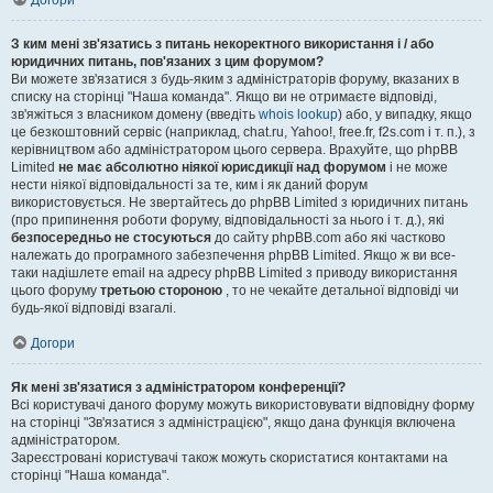
Догори
З ким мені зв'язатись з питань некоректного використання і / або
юридичних питань, пов'язаних з цим форумом?
Ви можете зв'язатися з будь-яким з адміністраторів форуму, вказаних в
списку на сторінці "Наша команда". Якщо ви не отримаєте відповіді,
зв'яжіться з власником домену (введіть
whois lookup
) або, у випадку, якщо
це безкоштовний сервіс (наприклад, chat.ru, Yahoo!, free.fr, f2s.com і т. п.), з
керівництвом або адміністратором цього сервера. Врахуйте, що phpBB
Limited
не має абсолютно ніякої юрисдикції над форумом
і не може
нести ніякої відповідальності за те, ким і як даний форум
використовується. Не звертайтесь до phpBB Limited з юридичних питань
(про припинення роботи форуму, відповідальності за нього і т. д.), які
безпосередньо не стосуються
до сайту phpBB.com або які частково
належать до програмного забезпечення phpBB Limited. Якщо ж ви все-
таки надішлете email на адресу phpBB Limited з приводу використання
цього форуму
третьою стороною
, то не чекайте детальної відповіді чи
будь-якої відповіді взагалі.
Догори
Як мені зв'язатися з адміністратором конференції?
Всі користувачі даного форуму можуть використовувати відповідну форму
на сторінці "Зв'язатися з адміністрацією", якщо дана функція включена
адміністратором.
Зареєстровані користувачі також можуть скористатися контактами на
сторінці "Наша команда".