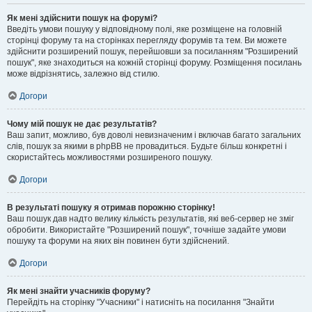
Як мені здійснити пошук на форумі?
Введіть умови пошуку у відповідному полі, яке розміщене на головній
сторінці форуму та на сторінках перегляду форумів та тем. Ви можете
здійснити розширений пошук, перейшовши за посиланням "Розширений
пошук", яке знаходиться на кожній сторінці форуму. Розміщення посилань
може відрізнятись, залежно від стилю.
Догори
Чому мій пошук не дає результатів?
Ваш запит, можливо, був доволі невизначеним і включав багато загальних
слів, пошук за якими в phpBB не провадиться. Будьте більш конкретні і
скористайтесь можливостями розширеного пошуку.
Догори
В результаті пошуку я отримав порожню сторінку!
Ваш пошук дав надто велику кількість результатів, які веб-сервер не зміг
обробити. Використайте "Розширений пошук", точніше задайте умови
пошуку та форуми на яких він повинен бути здійснений.
Догори
Як мені знайти учасників форуму?
Перейдіть на сторінку "Учасники" і натисніть на посилання "Знайти