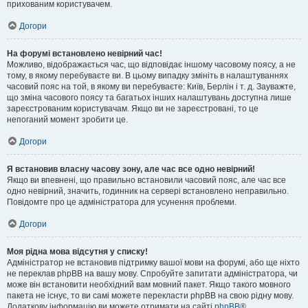
прихованим користувачем.
Догори
На форумі встановлено невірний час!
Можливо, відображається час, що відповідає іншому часовому поясу, а не
тому, в якому перебуваєте ви. В цьому випадку змініть в налаштуваннях
часовий пояс на той, в якому ви перебуваєте: Київ, Берлін і т. д. Зауважте,
що зміна часового поясу та багатьох інших налаштувань доступна лише
зареєстрованим користувачам. Якщо ви не зареєстровані, то це
непоганий момент зробити це.
Догори
Я встановив власну часову зону, але час все одно невірний!
Якщо ви впевнені, що правильно встановили часовий пояс, але час все
одно невірний, значить, годинник на сервері встановлено неправильно.
Повідомте про це адміністратора для усунення проблеми.
Догори
Моя рідна мова відсутня у списку!
Адміністратор не встановив підтримку вашої мови на форумі, або ще ніхто
не переклав phpBB на вашу мову. Спробуйте запитати адміністратора, чи
може він встановити необхідний вам мовний пакет. Якщо такого мовного
пакета не існує, то ви самі можете перекласти phpBB на свою рідну мову.
Додаткову інформацію ви можете отримати на сайті
phpBB
®.