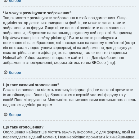
Догори
Чи можу я розміщувати зображення?
Так, ви можете розміщувати зображення в своїх повідомленнях. Якщо
адміністратор дозволив приєднання файлів, ви можете завантажити
зображення на форум. Якщо ні, ви повинні розмістити посилання на
зображення, збережене на загальнодоступному веб-сервері. Наприклад:
http://www.example.com/my-picture.gif. Ви не можете розміщувати
посилання ні на зображення, які знаходяться на вашому комп'ютері (якщо
він не є загальнодоступним сервером), ні на зображення, для доступу до
яких потрібна автентифікація, як, наприклад, такі як поштові скриньки
Hotmail або Yahoo, захищені паролем сайти і т. п. Для відображення
зображення в повідомленні, скористайтесь тегом BBCode [img].
Догори
Що таке важливі оголошення?
Важливі оголошення містять важливу інформацію, і ви повинні прочитати
їх якнайшвидше. Вони відображаються в верхній частині форуму та у
вашій Панелі керування. Можливість написання вами важливих оголошень
надається адміністратором.
Догори
Що таке оголошення?
Оголошення найчастіше містять важливу інформацію для форуму, який ви
переглядаєте в даний момент, і вам необхідно прочитати їх якнайшвидше.