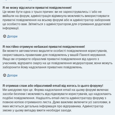
Я не можу відсилати приватні повідомлення!
Це може бути одна з трьох причин: ви не зареєструвались і / або не
ввійшли на форум, адміністрація відімкнула можливість використовувати
приватні повідомлення на всьому форумі або ж адміністратор заборонив
це особисто вам. Зв'яжіться з адміністратором для отримання додаткової
інформації.
Догори
Я постійно отримую небажані приватні повідомлення!
Ви можете автоматично видаляти особисті повідомлення користувачів,
скориставшись правилами для повідомлень у вашій Панелі керування.
Якщо ви отримуєте образливі приватні повідомлення від одного з
учасників, відправте скаргу на це повідомлення модераторам; вони можуть
заборонити йому надсилання приватних повідомлень.
Догори
Я отримав спам або образливий email від когось із цього форуму!
Ми шкодуємо про це. Форма надсилання email на цьому форумі включає
засоби безпеки і можливість відслідковувати користувачів, що надсилають
подібні повідомлення. Надішліть email-листа адміністратору форуму з
повною копією отриманого листа. Дуже важливо включити усі заголовки, в
яких міститься детальна інформація про відправника. Адміністратор
зможе у цьому випадку вжити необхідні заходи.