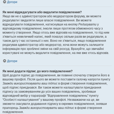
Догори
Як мені відредагувати або видалити повідомлення?
Якщо ви не є адміністратором або модератором форуму, ви можете
редагувати і видаляти лише власні повідомлення. Ви можете
відредагувати повідомлення, натиснувши на кнопку
Редагувати
у
відповідному повідомленні, інколи лише протягом обмеженого часу з
моменту створення. Якщо хтось вже відповів на повідомлення, то під ним
з'явиться невеличкий напис, який показує скільки разів ви редагували, а
також дату і час останньої з них. Воно не з'явиться, якщо повідомлення
редагував адміністратор або модератор, хоча вони можуть залишити
інформацію про зроблені зміни на свій розсуд. Врахуйте, що звичайні
користувачі не можуть видалити повідомлення, на яке вже хтось відповів.
Догори
Як мені додати підпис до мого повідомлення?
Щоб додати підпис до повідомлення, ви повинні спочатку створити його в
вашому профілі. Після цього ви можете поставити галочку напроти пункту
Завжди використовувати ваш підпис
в формі створення повідомлення,
щоб підпис приєднався. Ви також можете налаштувати приєднання
підпису за замовчуванням до усіх ваших повідомлень, зробивши
відповідний вибір у параграфі "Відправлення повідомлень" пункту
"Особисті налаштування" у вашому профілі. Незважаючи на це, ви
зможете скасувати додавання підпису в окремих повідомлення, знявши
прапорець
Завжди використовувати ваш підпис
в формі створення
повідомлення.