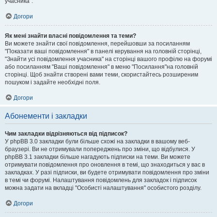
учасника".
Догори
Як мені знайти власні повідомлення та теми?
Ви можете знайти свої повідомлення, перейшовши за посиланням
"Показати ваші повідомлення" в панелі керування на головній сторінці,
"Знайти усі повідомлення учасника" на сторінці вашого профілю на форумі
або посиланням "Ваші повідомлення" в меню "Посилання"на головній
сторінці. Щоб знайти створені вами теми, скористайтесь розширеним
пошуком і задайте необхідні поля.
Догори
Абонементи і закладки
Чим закладки відрізняються від підписок?
У phpBB 3.0 закладки були більше схожі на закладки в вашому веб-
браузері. Ви не отримували попереджень про зміни, що відбулися. У
phpBB 3.1 закладки більше нагадують підписки на теми. Ви можете
отримувати повідомлення про оновлення в темі, що знаходиться у вас в
закладках. У разі підписки, ви будете отримувати повідомлення про зміни
в темі чи форумі. Налаштування повідомлень для закладок і підписок
можна задати на вкладці "Особисті налаштування" особистого розділу.
Догори