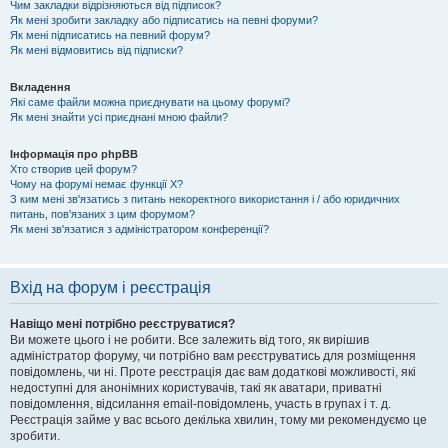
Чим закладки відрізняються від підписок?
Як мені зробити закладку або підписатись на певні форуми?
Як мені підписатись на певний форум?
Як мені відмовитись від підписки?
Вкладення
Які саме файли можна приєднувати на цьому форумі?
Як мені знайти усі приєднані мною файли?
Інформація про phpBB
Хто створив цей форум?
Чому на форумі немає функції X?
З ким мені зв'язатись з питань некоректного використання і / або юридичних
питань, пов'язаних з цим форумом?
Як мені зв'язатися з адміністратором конференції?
Вхід на форум і реєстрація
Навіщо мені потрібно реєструватися?
Ви можете цього і не робити. Все залежить від того, як вирішив
адміністратор форуму, чи потрібно вам реєструватись для розміщення
повідомлень, чи ні. Проте реєстрація дає вам додаткові можливості, які
недоступні для анонімних користувачів, такі як аватари, приватні
повідомлення, відсилання email-повідомлень, участь в групах і т. д.
Реєстрація займе у вас всього декілька хвилин, тому ми рекомендуємо це
зробити.