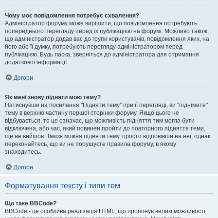
Чому моє повідомлення потребує схвалення?
Адміністратор форуму може вирішити, що повідомлення потребують
попереднього перегляду перед їх публікацією на форумі. Можливо також,
що адміністратор додав вас до групи користувачів, повідомлення яких, на
його або її думку, потребують перегляду адміністратором перед
публікацією. Будь ласка, зверніться до адміністратора для отримання
додаткової інформації.
Догори
Як мені знову підняти мою тему?
Натиснувши на посилання "Підняти тему" при її перегляді, ви "піднімете"
тему в верхню частину першої сторінки форуму. Якщо цього не
відбувається, то це означає, що можливість підняття тим могла бути
відключена, або час, який повинен пройти до повторного підняття теми,
ще не вийшов. Також можна підняти тему, просто відповівши на неї, однак
переконайтесь, що ви не порушуєте правила форуму, в якому
знаходитесь.
Догори
Форматування тексту і типи тем
Що таке BBCode?
BBCode - це особлива реалізація HTML, що пропонує великі можливості