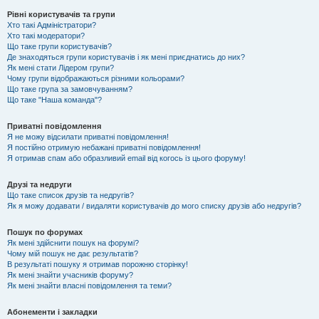
Рівні користувачів та групи
Хто такі Адміністратори?
Хто такі модератори?
Що таке групи користувачів?
Де знаходяться групи користувачів і як мені приєднатись до них?
Як мені стати Лідером групи?
Чому групи відображаються різними кольорами?
Що таке група за замовчуванням?
Що таке "Наша команда"?
Приватні повідомлення
Я не можу відсилати приватні повідомлення!
Я постійно отримую небажані приватні повідомлення!
Я отримав спам або образливий email від когось із цього форуму!
Друзі та недруги
Що таке список друзів та недругів?
Як я можу додавати / видаляти користувачів до мого списку друзів або недругів?
Пошук по форумах
Як мені здійснити пошук на форумі?
Чому мій пошук не дає результатів?
В результаті пошуку я отримав порожню сторінку!
Як мені знайти учасників форуму?
Як мені знайти власні повідомлення та теми?
Абонементи і закладки