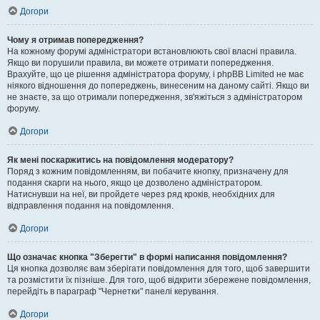
Догори
Чому я отримав попередження?
На кожному форумі адміністратори встановлюють свої власні правила.
Якщо ви порушили правила, ви можете отримати попередження.
Врахуйте, що це рішення адміністратора форуму, і phpBB Limited не має
ніякого відношення до попереджень, винесеним на даному сайті. Якщо ви
не знаєте, за що отримали попередження, зв'яжіться з адміністратором
форуму.
Догори
Як мені поскаржитись на повідомлення модератору?
Поряд з кожним повідомленням, ви побачите кнопку, призначену для
подання скарги на нього, якщо це дозволено адміністратором.
Натиснувши на неї, ви пройдете через ряд кроків, необхідних для
відправлення подання на повідомлення.
Догори
Що означає кнопка "Зберегти" в формі написання повідомлення?
Ця кнопка дозволяє вам зберігати повідомлення для того, щоб завершити
та розмістити їх пізніше. Для того, щоб відкрити збережене повідомлення,
перейдіть в параграф "Чернетки" панелі керування.
Догори