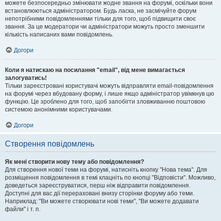
можете безпосередньо змінювати жодне звання на форумі, оскільки вони
встановлюються адміністратором. Будь ласка, не засмічуйте форум
непотрібними повідомленнями тільки для того, щоб підвищити своє
звання. За це модератори чи адміністратори можуть просто зменшити
кількість написаних вами повідомлень.
Догори
Коли я натискаю на посилання "email", від мене вимагається
залогуватись!
Тільки зареєстровані користувачі можуть відправляти email-повідомлення
на форумі через вбудовану форму, і лише якщо адміністратор увімкнув цю
функцію. Це зроблено для того, щоб запобігти зловживанню поштовою
системою анонімними користувачами.
Догори
Створення повідомлень
Як мені створити нову тему або повідомлення?
Для створення нової теми на форумі, натисніть кнопку "Нова тема". Для
розміщення повідомлення в темі клацніть по кнопці "Відповісти". Можливо,
доведеться зареєструватися, перш ніж відправити повідомлення.
Доступні для вас дії перераховані внизу сторінки форуму або теми.
Наприклад: "Ви можете створювати нові теми", "Ви можете додавати
файли" і т. п.