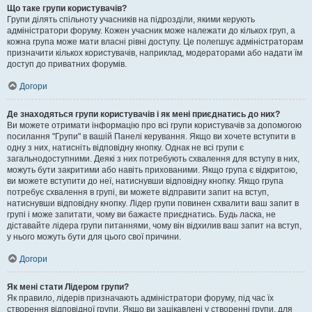
Що таке групи користувачів?
Групи ділять спільноту учасників на підрозділи, якими керують
адміністратори форуму. Кожен учасник може належати до кількох груп, а
кожна група може мати власні рівні доступу. Це полегшує адміністраторам
призначити кількох користувачів, наприклад, модераторами або надати їм
доступ до приватних форумів.
Догори
Де знаходяться групи користувачів і як мені приєднатись до них?
Ви можете отримати інформацію про всі групи користувачів за допомогою
посилання "Групи" в вашій Панелі керування. Якщо ви хочете вступити в
одну з них, натисніть відповідну кнопку. Однак не всі групи є
загальнодоступними. Деякі з них потребують схвалення для вступу в них,
можуть бути закритими або навіть прихованими. Якщо група є відкритою,
ви можете вступити до неї, натиснувши відповідну кнопку. Якщо група
потребує схвалення в групі, ви можете відправити запит на вступ,
натиснувши відповідну кнопку. Лідер групи повинен схвалити ваш запит в
групі і може запитати, чому ви бажаєте приєднатись. Будь ласка, не
діставайте лідера групи питаннями, чому він відхилив ваш запит на вступ,
у нього можуть бути для цього свої причини.
Догори
Як мені стати Лідером групи?
Як правило, лідерів призначають адміністратори форуму, під час їх
створення відповідної групи. Якщо ви зацікавлені у створенні групи, для