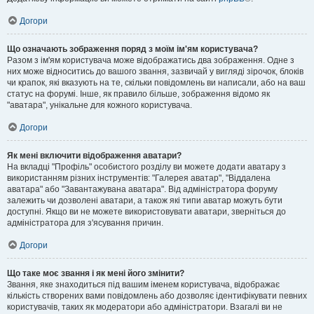
Догори
Що означають зображення поряд з моїм ім'ям користувача?
Разом з ім'ям користувача може відображатись два зображення. Одне з
них може відноситись до вашого звання, зазвичай у вигляді зірочок, блоків
чи крапок, які вказують на те, скільки повідомлень ви написали, або на ваш
статус на форумі. Інше, як правило більше, зображення відомо як
"аватара", унікальне для кожного користувача.
Догори
Як мені включити відображення аватари?
На вкладці "Профіль" особистого розділу ви можете додати аватару з
використанням різних інструментів: "Галерея аватар", "Віддалена
аватара" або "Завантажувана аватара". Від адміністратора форуму
залежить чи дозволені аватари, а також які типи аватар можуть бути
доступні. Якщо ви не можете використовувати аватари, зверніться до
адміністратора для з'ясування причин.
Догори
Що таке моє звання і як мені його змінити?
Звання, яке знаходиться під вашим іменем користувача, відображає
кількість створених вами повідомлень або дозволяє ідентифікувати певних
користувачів, таких як модератори або адміністратори. Взагалі ви не