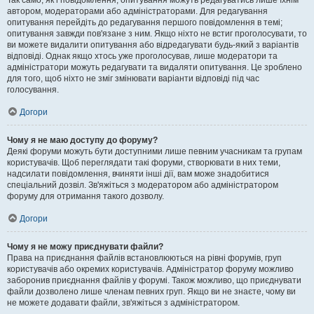
Так само, як і повідомлення, опитування можуть редагуватись лише їхнім
автором, модераторами або адміністраторами. Для редагування
опитування перейдіть до редагування першого повідомлення в темі;
опитування завжди пов'язане з ним. Якщо ніхто не встиг проголосувати, то
ви можете видалити опитування або відредагувати будь-який з варіантів
відповіді. Однак якщо хтось уже проголосував, лише модератори та
адміністратори можуть редагувати та видаляти опитування. Це зроблено
для того, щоб ніхто не зміг змінювати варіанти відповіді під час
голосування.
Догори
Чому я не маю доступу до форуму?
Деякі форуми можуть бути доступними лише певним учасникам та групам
користувачів. Щоб переглядати такі форуми, створювати в них теми,
надсилати повідомлення, вчиняти інші дії, вам може знадобитися
спеціальний дозвіл. Зв'яжіться з модератором або адміністратором
форуму для отримання такого дозволу.
Догори
Чому я не можу приєднувати файли?
Права на приєднання файлів встановлюються на рівні форумів, груп
користувачів або окремих користувачів. Адміністратор форуму можливо
заборонив приєднання файлів у форумі. Також можливо, що приєднувати
файли дозволено лише членам певних груп. Якщо ви не знаєте, чому ви
не можете додавати файли, зв'яжіться з адміністратором.