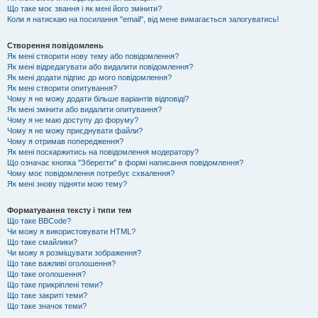
Що таке моє звання і як мені його змінити?
Коли я натискаю на посилання "email", від мене вимагається залогуватись!
Створення повідомлень
Як мені створити нову тему або повідомлення?
Як мені відредагувати або видалити повідомлення?
Як мені додати підпис до мого повідомлення?
Як мені створити опитування?
Чому я не можу додати більше варіантів відповіді?
Як мені змінити або видалити опитування?
Чому я не маю доступу до форуму?
Чому я не можу приєднувати файли?
Чому я отримав попередження?
Як мені поскаржитись на повідомлення модератору?
Що означає кнопка "Зберегти" в формі написання повідомлення?
Чому моє повідомлення потребує схвалення?
Як мені знову підняти мою тему?
Форматування тексту і типи тем
Що таке BBCode?
Чи можу я використовувати HTML?
Що таке смайлики?
Чи можу я розміщувати зображення?
Що таке важливі оголошення?
Що таке оголошення?
Що таке прикріплені теми?
Що таке закриті теми?
Що таке значок теми?