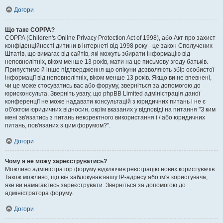
Догори
Що таке COPPA?
COPPA (Children's Online Privacy Protection Act of 1998), або Акт про захист
конфіденційності дитини в інтернеті від 1998 року - це закон Сполучених
Штатів, що вимагає від сайтів, які можуть збирати інформацію від
неповнолітніх, віком менше 13 років, мати на це письмову згоду батьків.
Припустимо й інше підтвердження що опікуни дозволяють збір особистої
інформації від неповнолітніх, віком менше 13 років. Якщо ви не впевнені,
чи це може стосуватись вас або форуму, зверніться за допомогою до
юрисконсульта. Зверніть увагу, що phpBB Limited адміністрація даної
конференції не може надавати консультацій з юридичних питань і не є
об'єктом юридичних відносин, окрім вказаних у відповіді на питання "З ким
мені зв'язатись з питань некоректного використання і / або юридичних
питань, пов'язаних з цим форумом?".
Догори
Чому я не можу зареєструватись?
Можливо адміністратор форуму відключив реєстрацію нових користувачів.
Також можливо, що він заблокував вашу IP-адресу або ім'я користувача,
яке ви намагаєтесь зареєструвати. Зверніться за допомогою до
адміністратора форуму.
Догори