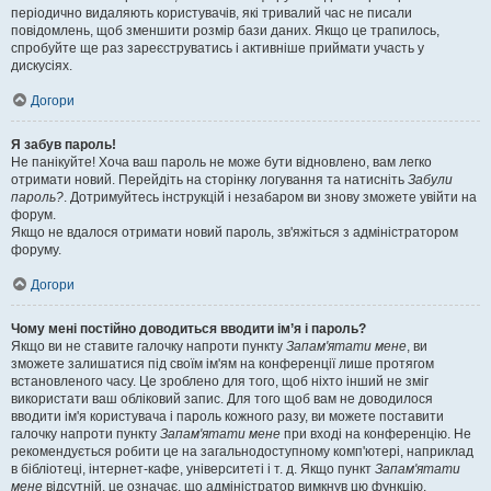
періодично видаляють користувачів, які тривалий час не писали
повідомлень, щоб зменшити розмір бази даних. Якщо це трапилось,
спробуйте ще раз зареєструватись і активніше приймати участь у
дискусіях.
Догори
Я забув пароль!
Не панікуйте! Хоча ваш пароль не може бути відновлено, вам легко
отримати новий. Перейдіть на сторінку логування та натисніть
Забули
пароль?
. Дотримуйтесь інструкцій і незабаром ви знову зможете увійти на
форум.
Якщо не вдалося отримати новий пароль, зв'яжіться з адміністратором
форуму.
Догори
Чому мені постійно доводиться вводити ім’я і пароль?
Якщо ви не ставите галочку напроти пункту
Запам'ятати мене
, ви
зможете залишатися під своїм ім'ям на конференції лише протягом
встановленого часу. Це зроблено для того, щоб ніхто інший не зміг
використати ваш обліковий запис. Для того щоб вам не доводилося
вводити ім'я користувача і пароль кожного разу, ви можете поставити
галочку напроти пункту
Запам'ятати мене
при вході на конференцію. Не
рекомендується робити це на загальнодоступному комп'ютері, наприклад
в бібліотеці, інтернет-кафе, університеті і т. д. Якщо пункт
Запам'ятати
мене
відсутній, це означає, що адміністратор вимкнув цю функцію.