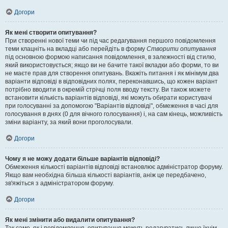
Догори
Як мені створити опитування?
При створенні нової теми чи під час редагування першого повідомлення
теми клацніть на вкладці або перейдіть в форму
Створити опитування
під основною формою написання повідомлення, в залежності від стилю,
який використовується; якщо ви не бачите такої вкладки або форми, то ви
не маєте прав для створення опитувань. Вкажіть питання і як мінімум два
варіанти відповіді в відповідних полях, переконавшись, що кожен варіант
потрібно вводити в окремій стрічці поля вводу тексту. Ви також можете
встановити кількість варіантів відповіді, які можуть обирати користувачі
при голосуванні за допомогою "Варіантів відповіді", обмеження в часі для
голосування в днях (0 для вічного голосування) і, на сам кінець, можливість
зміни варіанту, за який вони проголосували.
Догори
Чому я не можу додати більше варіантів відповіді?
Обмеження кількості варіантів відповіді встановлює адміністратор форуму.
Якщо вам необхідна більша кількості варіантів, аніж це передбачено,
зв'яжіться з адміністратором форуму.
Догори
Як мені змінити або видалити опитування?