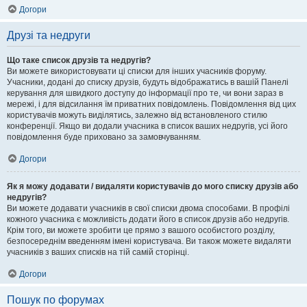
Догори
Друзі та недруги
Що таке список друзів та недругів?
Ви можете використовувати ці списки для інших учасників форуму.
Учасники, додані до списку друзів, будуть відображатись в вашій Панелі
керування для швидкого доступу до інформації про те, чи вони зараз в
мережі, і для відсилання їм приватних повідомлень. Повідомлення від цих
користувачів можуть виділятись, залежно від встановленого стилю
конференції. Якщо ви додали учасника в список ваших недругів, усі його
повідомлення буде приховано за замовчуванням.
Догори
Як я можу додавати / видаляти користувачів до мого списку друзів або
недругів?
Ви можете додавати учасників в свої списки двома способами. В профілі
кожного учасника є можливість додати його в список друзів або недругів.
Крім того, ви можете зробити це прямо з вашого особистого розділу,
безпосереднім введенням імені користувача. Ви також можете видаляти
учасників з ваших списків на тій самій сторінці.
Догори
Пошук по форумах