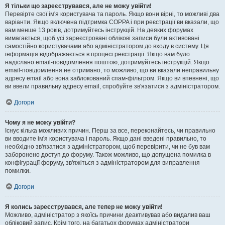
Я тільки що зареєструвався, але не можу увійти!
Перевірте свої ім'я користувача та пароль. Якщо вони вірні, то можливі два
варіанти. Якщо включена підтримка COPPA і при реєстрації ви вказали, що
вам менше 13 років, дотримуйтесь інструкцій. На деяких форумах
вимагається, щоб усі зареєстровані облікові записи були активовані
самостійно користувачами або адміністратором до входу в систему. Ця
інформація відображається в процесі реєстрації. Якщо вам було
надіслано email-повідомлення поштою, дотримуйтесь інструкцій. Якщо
email-повідомлення не отримано, то можливо, що ви вказали неправильну
адресу email або вона заблокований спам-фільтром. Якщо ви впевнені, що
ви ввели правильну адресу email, спробуйте зв'язатися з адміністратором.
Догори
Чому я не можу увійти?
Існує кілька можливих причин. Перш за все, переконайтесь, чи правильно
ви вводите ім'я користувача і пароль. Якщо дані введені правильно, то
необхідно зв'язатися з адміністратором, щоб перевірити, чи не був вам
заборонено доступ до форуму. Також можливо, що допущена помилка в
конфігурації форуму, зв'яжіться з адміністратором для виправлення
помилки.
Догори
Я колись зареєструвався, але тепер не можу увійти!
Можливо, адміністратор з якоїсь причини деактивував або видалив ваш
обліковий запис. Крім того, на багатьох форумах адміністратори