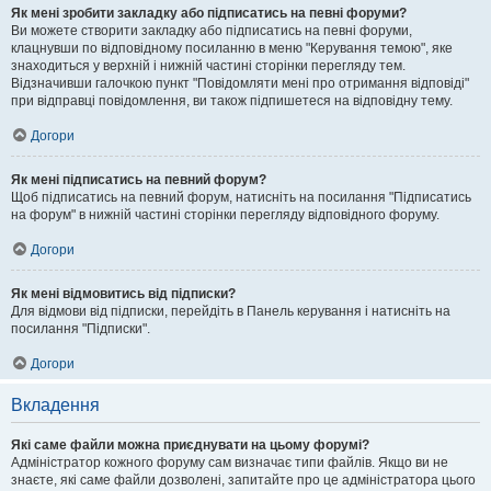
Як мені зробити закладку або підписатись на певні форуми?
Ви можете створити закладку або підписатись на певні форуми,
клацнувши по відповідному посиланню в меню "Керування темою", яке
знаходиться у верхній і нижній частині сторінки перегляду тем.
Відзначивши галочкою пункт "Повідомляти мені про отримання відповіді"
при відправці повідомлення, ви також підпишетеся на відповідну тему.
Догори
Як мені підписатись на певний форум?
Щоб підписатись на певний форум, натисніть на посилання "Підписатись
на форум" в нижній частині сторінки перегляду відповідного форуму.
Догори
Як мені відмовитись від підписки?
Для відмови від підписки, перейдіть в Панель керування і натисніть на
посилання "Підписки".
Догори
Вкладення
Які саме файли можна приєднувати на цьому форумі?
Адміністратор кожного форуму сам визначає типи файлів. Якщо ви не
знаєте, які саме файли дозволені, запитайте про це адміністратора цього