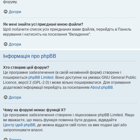
форуму.
Догори
Як мені знайти усі приєднані мною файли?
Щоб побачити список усіх приєднаних вами файлів, перейдіть в Панель
керування і натисніть на посилання "Вкладення".
Догори
Інформація про phpBB
Хто створив цей форум?
Це програмне забезпечення (в своїй незміненій формі) створене і
поширюється
phpBB Limited
. Воно доступне на умовах GNU General Public
Licence, версії 2 (GPL-2.0) і може вільно поширюватися. Для отримання
додаткової інформації перейдіть за посиланням
About phpBB
.
Догори
Чому на форумі немає функції X?
Це програмне забезпечення створене і ліцензоване phpBB Limited. Якщо
ви вважаєте, що якась функція повинна бути додана, відвідайте
Центр ідей phpBB
, де можна віддати свій голос за вже подані ідеї або
запропонувати власні.