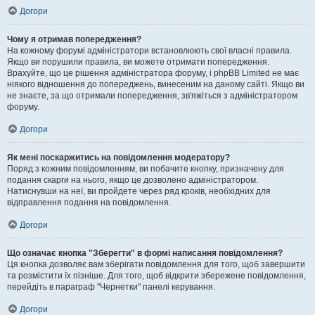
Догори
Чому я отримав попередження?
На кожному форумі адміністратори встановлюють свої власні правила.
Якщо ви порушили правила, ви можете отримати попередження.
Врахуйте, що це рішення адміністратора форуму, і phpBB Limited не має
ніякого відношення до попереджень, винесеним на даному сайті. Якщо ви
не знаєте, за що отримали попередження, зв'яжіться з адміністратором
форуму.
Догори
Як мені поскаржитись на повідомлення модератору?
Поряд з кожним повідомленням, ви побачите кнопку, призначену для
подання скарги на нього, якщо це дозволено адміністратором.
Натиснувши на неї, ви пройдете через ряд кроків, необхідних для
відправлення подання на повідомлення.
Догори
Що означає кнопка "Зберегти" в формі написання повідомлення?
Ця кнопка дозволяє вам зберігати повідомлення для того, щоб завершити
та розмістити їх пізніше. Для того, щоб відкрити збережене повідомлення,
перейдіть в параграф "Чернетки" панелі керування.
Догори