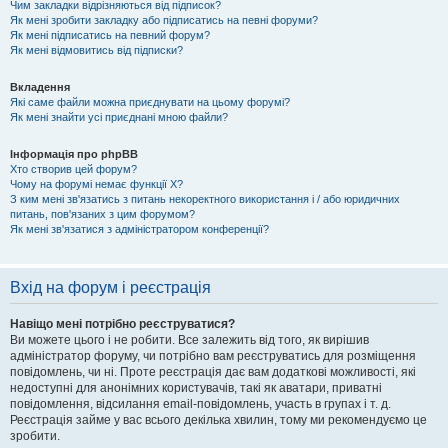
Чим закладки відрізняються від підписок?
Як мені зробити закладку або підписатись на певні форуми?
Як мені підписатись на певний форум?
Як мені відмовитись від підписки?
Вкладення
Які саме файли можна приєднувати на цьому форумі?
Як мені знайти усі приєднані мною файли?
Інформація про phpBB
Хто створив цей форум?
Чому на форумі немає функції X?
З ким мені зв'язатись з питань некоректного використання і / або юридичних
питань, пов'язаних з цим форумом?
Як мені зв'язатися з адміністратором конференції?
Вхід на форум і реєстрація
Навіщо мені потрібно реєструватися?
Ви можете цього і не робити. Все залежить від того, як вирішив
адміністратор форуму, чи потрібно вам реєструватись для розміщення
повідомлень, чи ні. Проте реєстрація дає вам додаткові можливості, які
недоступні для анонімних користувачів, такі як аватари, приватні
повідомлення, відсилання email-повідомлень, участь в групах і т. д.
Реєстрація займе у вас всього декілька хвилин, тому ми рекомендуємо це
зробити.