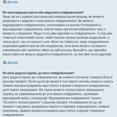
Догори
Як мені відредагувати або видалити повідомлення?
Якщо ви не є адміністратором або модератором форуму, ви можете
редагувати і видаляти лише власні повідомлення. Ви можете
відредагувати повідомлення, натиснувши на кнопку
Редагувати
у
відповідному повідомленні, інколи лише протягом обмеженого часу з
моменту створення. Якщо хтось вже відповів на повідомлення, то під ним
з'явиться невеличкий напис, який показує скільки разів ви редагували, а
також дату і час останньої з них. Воно не з'явиться, якщо повідомлення
редагував адміністратор або модератор, хоча вони можуть залишити
інформацію про зроблені зміни на свій розсуд. Врахуйте, що звичайні
користувачі не можуть видалити повідомлення, на яке вже хтось відповів.
Догори
Як мені додати підпис до мого повідомлення?
Щоб додати підпис до повідомлення, ви повинні спочатку створити його в
вашому профілі. Після цього ви можете поставити галочку напроти пункту
Завжди використовувати ваш підпис
в формі створення повідомлення,
щоб підпис приєднався. Ви також можете налаштувати приєднання
підпису за замовчуванням до усіх ваших повідомлень, зробивши
відповідний вибір у параграфі "Відправлення повідомлень" пункту
"Особисті налаштування" у вашому профілі. Незважаючи на це, ви
зможете скасувати додавання підпису в окремих повідомлення, знявши
прапорець
Завжди використовувати ваш підпис
в формі створення
повідомлення.