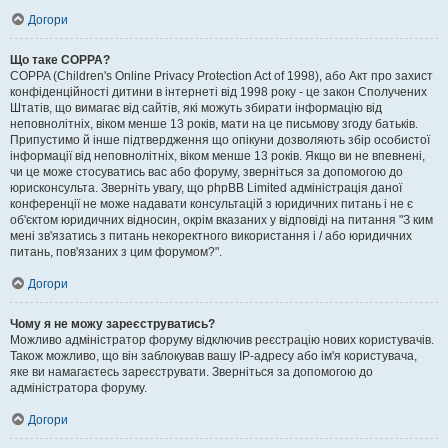
Догори
Що таке COPPA?
COPPA (Children's Online Privacy Protection Act of 1998), або Акт про захист
конфіденційності дитини в інтернеті від 1998 року - це закон Сполучених
Штатів, що вимагає від сайтів, які можуть збирати інформацію від
неповнолітніх, віком менше 13 років, мати на це письмову згоду батьків.
Припустимо й інше підтвердження що опікуни дозволяють збір особистої
інформації від неповнолітніх, віком менше 13 років. Якщо ви не впевнені,
чи це може стосуватись вас або форуму, зверніться за допомогою до
юрисконсульта. Зверніть увагу, що phpBB Limited адміністрація даної
конференції не може надавати консультацій з юридичних питань і не є
об'єктом юридичних відносин, окрім вказаних у відповіді на питання "З ким
мені зв'язатись з питань некоректного використання і / або юридичних
питань, пов'язаних з цим форумом?".
Догори
Чому я не можу зареєструватись?
Можливо адміністратор форуму відключив реєстрацію нових користувачів.
Також можливо, що він заблокував вашу IP-адресу або ім'я користувача,
яке ви намагаєтесь зареєструвати. Зверніться за допомогою до
адміністратора форуму.
Догори