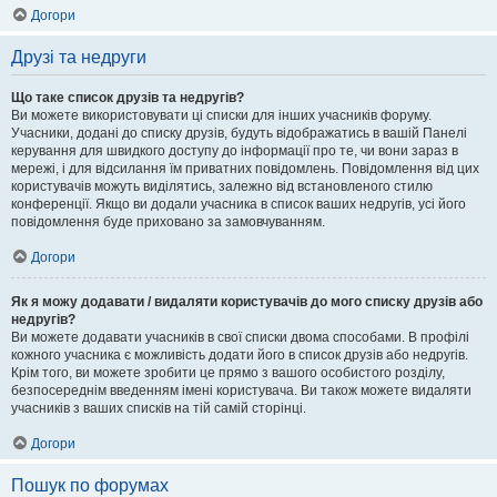
Догори
Друзі та недруги
Що таке список друзів та недругів?
Ви можете використовувати ці списки для інших учасників форуму.
Учасники, додані до списку друзів, будуть відображатись в вашій Панелі
керування для швидкого доступу до інформації про те, чи вони зараз в
мережі, і для відсилання їм приватних повідомлень. Повідомлення від цих
користувачів можуть виділятись, залежно від встановленого стилю
конференції. Якщо ви додали учасника в список ваших недругів, усі його
повідомлення буде приховано за замовчуванням.
Догори
Як я можу додавати / видаляти користувачів до мого списку друзів або
недругів?
Ви можете додавати учасників в свої списки двома способами. В профілі
кожного учасника є можливість додати його в список друзів або недругів.
Крім того, ви можете зробити це прямо з вашого особистого розділу,
безпосереднім введенням імені користувача. Ви також можете видаляти
учасників з ваших списків на тій самій сторінці.
Догори
Пошук по форумах