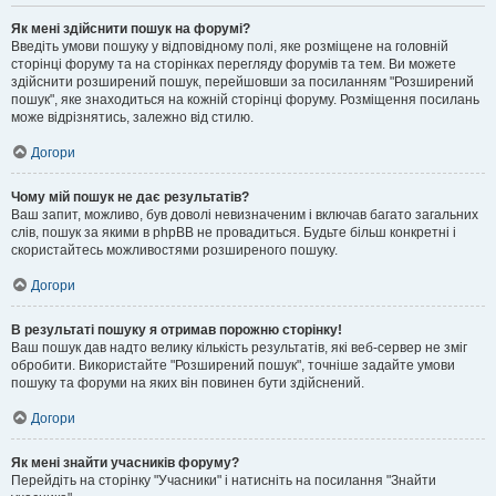
Як мені здійснити пошук на форумі?
Введіть умови пошуку у відповідному полі, яке розміщене на головній
сторінці форуму та на сторінках перегляду форумів та тем. Ви можете
здійснити розширений пошук, перейшовши за посиланням "Розширений
пошук", яке знаходиться на кожній сторінці форуму. Розміщення посилань
може відрізнятись, залежно від стилю.
Догори
Чому мій пошук не дає результатів?
Ваш запит, можливо, був доволі невизначеним і включав багато загальних
слів, пошук за якими в phpBB не провадиться. Будьте більш конкретні і
скористайтесь можливостями розширеного пошуку.
Догори
В результаті пошуку я отримав порожню сторінку!
Ваш пошук дав надто велику кількість результатів, які веб-сервер не зміг
обробити. Використайте "Розширений пошук", точніше задайте умови
пошуку та форуми на яких він повинен бути здійснений.
Догори
Як мені знайти учасників форуму?
Перейдіть на сторінку "Учасники" і натисніть на посилання "Знайти