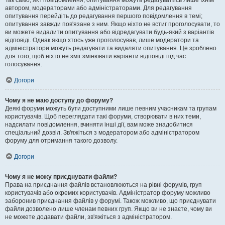
Так само, як і повідомлення, опитування можуть редагуватись лише їхнім
автором, модераторами або адміністраторами. Для редагування
опитування перейдіть до редагування першого повідомлення в темі;
опитування завжди пов'язане з ним. Якщо ніхто не встиг проголосувати, то
ви можете видалити опитування або відредагувати будь-який з варіантів
відповіді. Однак якщо хтось уже проголосував, лише модератори та
адміністратори можуть редагувати та видаляти опитування. Це зроблено
для того, щоб ніхто не зміг змінювати варіанти відповіді під час
голосування.
Догори
Чому я не маю доступу до форуму?
Деякі форуми можуть бути доступними лише певним учасникам та групам
користувачів. Щоб переглядати такі форуми, створювати в них теми,
надсилати повідомлення, вчиняти інші дії, вам може знадобитися
спеціальний дозвіл. Зв'яжіться з модератором або адміністратором
форуму для отримання такого дозволу.
Догори
Чому я не можу приєднувати файли?
Права на приєднання файлів встановлюються на рівні форумів, груп
користувачів або окремих користувачів. Адміністратор форуму можливо
заборонив приєднання файлів у форумі. Також можливо, що приєднувати
файли дозволено лише членам певних груп. Якщо ви не знаєте, чому ви
не можете додавати файли, зв'яжіться з адміністратором.