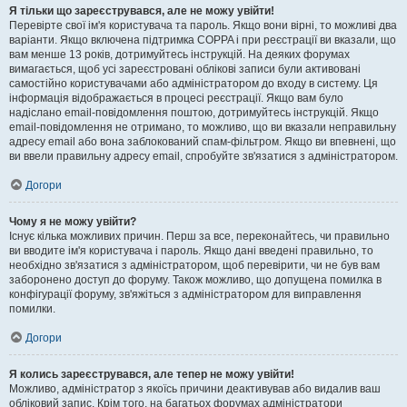
Я тільки що зареєструвався, але не можу увійти!
Перевірте свої ім'я користувача та пароль. Якщо вони вірні, то можливі два
варіанти. Якщо включена підтримка COPPA і при реєстрації ви вказали, що
вам менше 13 років, дотримуйтесь інструкцій. На деяких форумах
вимагається, щоб усі зареєстровані облікові записи були активовані
самостійно користувачами або адміністратором до входу в систему. Ця
інформація відображається в процесі реєстрації. Якщо вам було
надіслано email-повідомлення поштою, дотримуйтесь інструкцій. Якщо
email-повідомлення не отримано, то можливо, що ви вказали неправильну
адресу email або вона заблокований спам-фільтром. Якщо ви впевнені, що
ви ввели правильну адресу email, спробуйте зв'язатися з адміністратором.
Догори
Чому я не можу увійти?
Існує кілька можливих причин. Перш за все, переконайтесь, чи правильно
ви вводите ім'я користувача і пароль. Якщо дані введені правильно, то
необхідно зв'язатися з адміністратором, щоб перевірити, чи не був вам
заборонено доступ до форуму. Також можливо, що допущена помилка в
конфігурації форуму, зв'яжіться з адміністратором для виправлення
помилки.
Догори
Я колись зареєструвався, але тепер не можу увійти!
Можливо, адміністратор з якоїсь причини деактивував або видалив ваш
обліковий запис. Крім того, на багатьох форумах адміністратори