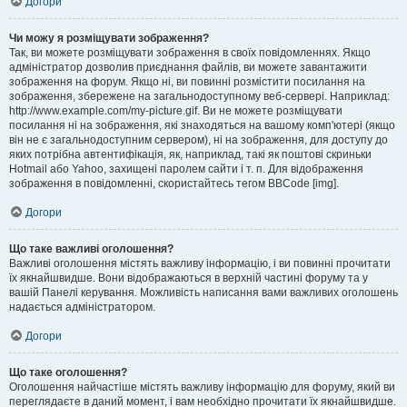
Догори
Чи можу я розміщувати зображення?
Так, ви можете розміщувати зображення в своїх повідомленнях. Якщо
адміністратор дозволив приєднання файлів, ви можете завантажити
зображення на форум. Якщо ні, ви повинні розмістити посилання на
зображення, збережене на загальнодоступному веб-сервері. Наприклад:
http://www.example.com/my-picture.gif. Ви не можете розміщувати
посилання ні на зображення, які знаходяться на вашому комп'ютері (якщо
він не є загальнодоступним сервером), ні на зображення, для доступу до
яких потрібна автентифікація, як, наприклад, такі як поштові скриньки
Hotmail або Yahoo, захищені паролем сайти і т. п. Для відображення
зображення в повідомленні, скористайтесь тегом BBCode [img].
Догори
Що таке важливі оголошення?
Важливі оголошення містять важливу інформацію, і ви повинні прочитати
їх якнайшвидше. Вони відображаються в верхній частині форуму та у
вашій Панелі керування. Можливість написання вами важливих оголошень
надається адміністратором.
Догори
Що таке оголошення?
Оголошення найчастіше містять важливу інформацію для форуму, який ви
переглядаєте в даний момент, і вам необхідно прочитати їх якнайшвидше.