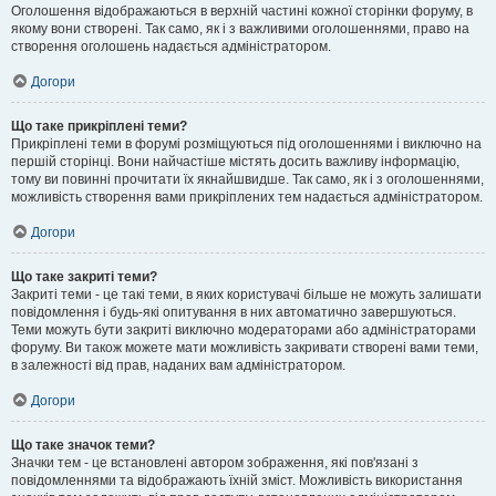
Оголошення відображаються в верхній частині кожної сторінки форуму, в
якому вони створені. Так само, як і з важливими оголошеннями, право на
створення оголошень надається адміністратором.
Догори
Що таке прикріплені теми?
Прикріплені теми в форумі розміщуються під оголошеннями і виключно на
першій сторінці. Вони найчастіше містять досить важливу інформацію,
тому ви повинні прочитати їх якнайшвидше. Так само, як і з оголошеннями,
можливість створення вами прикріплених тем надається адміністратором.
Догори
Що таке закриті теми?
Закриті теми - це такі теми, в яких користувачі більше не можуть залишати
повідомлення і будь-які опитування в них автоматично завершуються.
Теми можуть бути закриті виключно модераторами або адміністраторами
форуму. Ви також можете мати можливість закривати створені вами теми,
в залежності від прав, наданих вам адміністратором.
Догори
Що таке значок теми?
Значки тем - це встановлені автором зображення, які пов'язані з
повідомленнями та відображають їхній зміст. Можливість використання