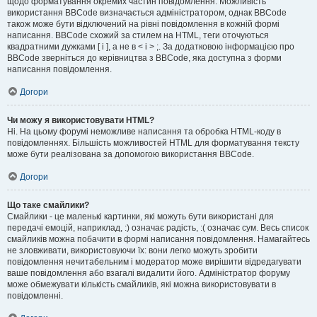
щодо форматування окремих частин повідомлення. Можливість
використання BBCode визначається адміністратором, однак BBCode
також може бути відключений на рівні повідомлення в кожній формі
написання. BBCode схожий за стилем на HTML, теги оточуються
квадратними дужками [ і ], а не в < і > ;. За додатковою інформацією про
BBCode зверніться до керівництва з BBCode, яка доступна з форми
написання повідомлення.
Догори
Чи можу я використовувати HTML?
Ні. На цьому форумі неможливе написання та обробка HTML-коду в
повідомленнях. Більшість можливостей HTML для форматування тексту
може бути реалізована за допомогою використання BBCode.
Догори
Що таке смайлики?
Смайлики - це маленькі картинки, які можуть бути використані для
передачі емоцій, наприклад, :) означає радість, :( означає сум. Весь список
смайликів можна побачити в формі написання повідомлення. Намагайтесь
не зловживати, використовуючи їх: вони легко можуть зробити
повідомлення нечитабельним і модератор може вирішити відредагувати
ваше повідомлення або взагалі видалити його. Адміністратор форуму
може обмежувати кількість смайликів, які можна використовувати в
повідомленні.