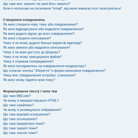
Що таке моє звання і як мені його змінити?
Коли я натискаю на посилання "email", від мене вимагається залогуватись!
Створення повідомлень
Як мені створити нову тему або повідомлення?
Як мені відредагувати або видалити повідомлення?
Як мені додати підпис до мого повідомлення?
Як мені створити опитування?
Чому я не можу додати більше варіантів відповіді?
Як мені змінити або видалити опитування?
Чому я не маю доступу до форуму?
Чому я не можу приєднувати файли?
Чому я отримав попередження?
Як мені поскаржитись на повідомлення модератору?
Що означає кнопка "Зберегти" в формі написання повідомлення?
Чому моє повідомлення потребує схвалення?
Як мені знову підняти мою тему?
Форматування тексту і типи тем
Що таке BBCode?
Чи можу я використовувати HTML?
Що таке смайлики?
Чи можу я розміщувати зображення?
Що таке важливі оголошення?
Що таке оголошення?
Що таке прикріплені теми?
Що таке закриті теми?
Що таке значок теми?