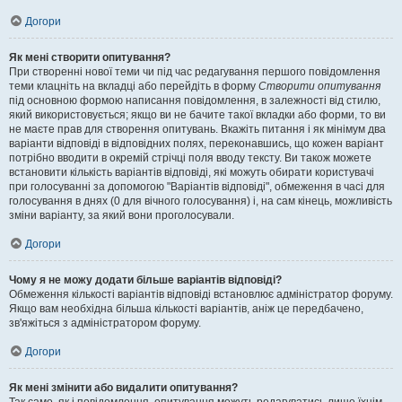
Догори
Як мені створити опитування?
При створенні нової теми чи під час редагування першого повідомлення
теми клацніть на вкладці або перейдіть в форму
Створити опитування
під основною формою написання повідомлення, в залежності від стилю,
який використовується; якщо ви не бачите такої вкладки або форми, то ви
не маєте прав для створення опитувань. Вкажіть питання і як мінімум два
варіанти відповіді в відповідних полях, переконавшись, що кожен варіант
потрібно вводити в окремій стрічці поля вводу тексту. Ви також можете
встановити кількість варіантів відповіді, які можуть обирати користувачі
при голосуванні за допомогою "Варіантів відповіді", обмеження в часі для
голосування в днях (0 для вічного голосування) і, на сам кінець, можливість
зміни варіанту, за який вони проголосували.
Догори
Чому я не можу додати більше варіантів відповіді?
Обмеження кількості варіантів відповіді встановлює адміністратор форуму.
Якщо вам необхідна більша кількості варіантів, аніж це передбачено,
зв'яжіться з адміністратором форуму.
Догори
Як мені змінити або видалити опитування?