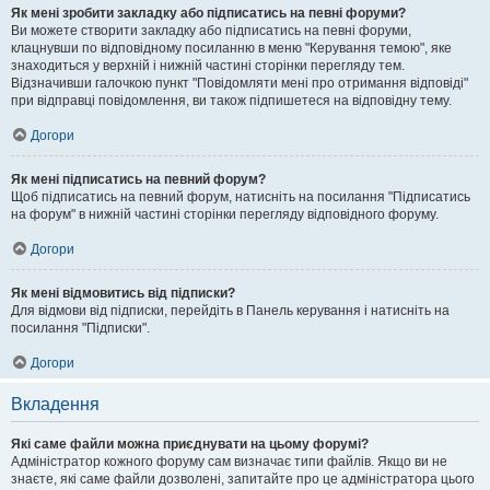
Як мені зробити закладку або підписатись на певні форуми?
Ви можете створити закладку або підписатись на певні форуми,
клацнувши по відповідному посиланню в меню "Керування темою", яке
знаходиться у верхній і нижній частині сторінки перегляду тем.
Відзначивши галочкою пункт "Повідомляти мені про отримання відповіді"
при відправці повідомлення, ви також підпишетеся на відповідну тему.
Догори
Як мені підписатись на певний форум?
Щоб підписатись на певний форум, натисніть на посилання "Підписатись
на форум" в нижній частині сторінки перегляду відповідного форуму.
Догори
Як мені відмовитись від підписки?
Для відмови від підписки, перейдіть в Панель керування і натисніть на
посилання "Підписки".
Догори
Вкладення
Які саме файли можна приєднувати на цьому форумі?
Адміністратор кожного форуму сам визначає типи файлів. Якщо ви не
знаєте, які саме файли дозволені, запитайте про це адміністратора цього