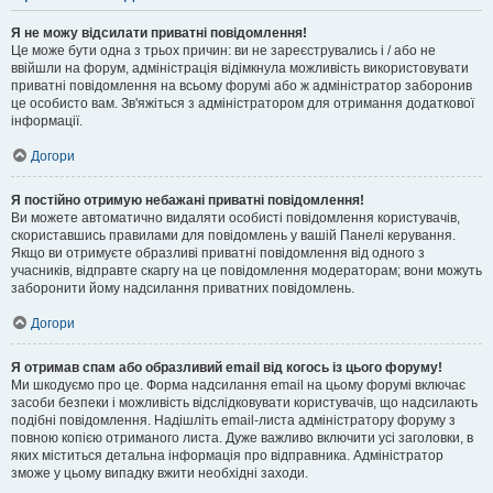
Я не можу відсилати приватні повідомлення!
Це може бути одна з трьох причин: ви не зареєструвались і / або не
ввійшли на форум, адміністрація відімкнула можливість використовувати
приватні повідомлення на всьому форумі або ж адміністратор заборонив
це особисто вам. Зв'яжіться з адміністратором для отримання додаткової
інформації.
Догори
Я постійно отримую небажані приватні повідомлення!
Ви можете автоматично видаляти особисті повідомлення користувачів,
скориставшись правилами для повідомлень у вашій Панелі керування.
Якщо ви отримуєте образливі приватні повідомлення від одного з
учасників, відправте скаргу на це повідомлення модераторам; вони можуть
заборонити йому надсилання приватних повідомлень.
Догори
Я отримав спам або образливий email від когось із цього форуму!
Ми шкодуємо про це. Форма надсилання email на цьому форумі включає
засоби безпеки і можливість відслідковувати користувачів, що надсилають
подібні повідомлення. Надішліть email-листа адміністратору форуму з
повною копією отриманого листа. Дуже важливо включити усі заголовки, в
яких міститься детальна інформація про відправника. Адміністратор
зможе у цьому випадку вжити необхідні заходи.