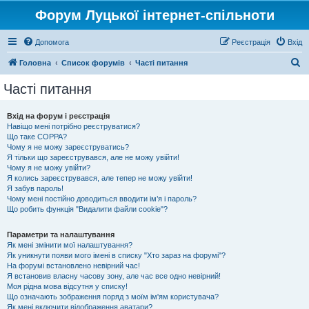
Форум Луцької інтернет-спільноти
Допомога
Реєстрація
Вхід
П
Головна
Список форумів
Часті питання
о
Часті питання
ш
у
Вхід на форум і реєстрація
Навіщо мені потрібно реєструватися?
к
Що таке COPPA?
Чому я не можу зареєструватись?
Я тільки що зареєструвався, але не можу увійти!
Чому я не можу увійти?
Я колись зареєструвався, але тепер не можу увійти!
Я забув пароль!
Чому мені постійно доводиться вводити ім’я і пароль?
Що робить функція "Видалити файли cookie"?
Параметри та налаштування
Як мені змінити мої налаштування?
Як уникнути появи мого імені в списку "Хто зараз на форумі"?
На форумі встановлено невірний час!
Я встановив власну часову зону, але час все одно невірний!
Моя рідна мова відсутня у списку!
Що означають зображення поряд з моїм ім'ям користувача?
Як мені включити відображення аватари?