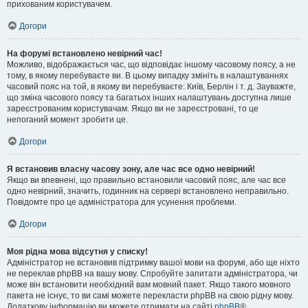
прихованим користувачем.
Догори
На форумі встановлено невірний час!
Можливо, відображається час, що відповідає іншому часовому поясу, а не
тому, в якому перебуваєте ви. В цьому випадку змініть в налаштуваннях
часовий пояс на той, в якому ви перебуваєте: Київ, Берлін і т. д. Зауважте,
що зміна часового поясу та багатьох інших налаштувань доступна лише
зареєстрованим користувачам. Якщо ви не зареєстровані, то це
непоганий момент зробити це.
Догори
Я встановив власну часову зону, але час все одно невірний!
Якщо ви впевнені, що правильно встановили часовий пояс, але час все
одно невірний, значить, годинник на сервері встановлено неправильно.
Повідомте про це адміністратора для усунення проблеми.
Догори
Моя рідна мова відсутня у списку!
Адміністратор не встановив підтримку вашої мови на форумі, або ще ніхто
не переклав phpBB на вашу мову. Спробуйте запитати адміністратора, чи
може він встановити необхідний вам мовний пакет. Якщо такого мовного
пакета не існує, то ви самі можете перекласти phpBB на свою рідну мову.
Додаткову інформацію ви можете отримати на сайті
phpBB
®.