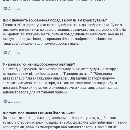
Догори
Що означають зображення поряд з моїм ім'ям користувача?
Разом з ім'ям користувача може відображатись два зображення. Одне з
них може відноситись до вашого звання, зазвичай у вигляді зірочок, блоків
чи крапок, які вказують на те, скільки повідомлень ви написали, або на ваш
статус на форумі. Інше, як правило більше, зображення відомо як
"аватара", унікальне для кожного користувача.
Догори
Як мені включити відображення аватари?
На вкладці "Профіль" особистого розділу ви можете додати аватару з
використанням різних інструментів: "Галерея аватар", "Віддалена
аватара" або "Завантажувана аватара". Від адміністратора форуму
залежить чи дозволені аватари, а також які типи аватар можуть бути
доступні. Якщо ви не можете використовувати аватари, зверніться до
адміністратора для з'ясування причин.
Догори
Що таке моє звання і як мені його змінити?
Звання, яке знаходиться під вашим іменем користувача, відображає
кількість створених вами повідомлень або дозволяє ідентифікувати певних
користувачів, таких як модератори або адміністратори. Взагалі ви не