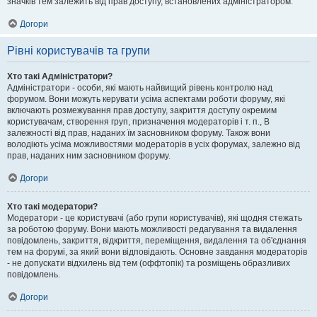
значків тем залежить від прав доступу, встановлених адміністратором.
Догори
Рівні користувачів та групи
Хто такі Адміністратори?
Адміністратори - особи, які мають найвищий рівень контролю над
форумом. Вони можуть керувати усіма аспектами роботи форуму, які
включають розмежування прав доступу, закриття доступу окремим
користувачам, створення груп, призначення модераторів і т. п., В
залежності від прав, наданих їм засновником форуму. Також вони
володіють усіма можливостями модераторів в усіх форумах, залежно від
прав, наданих ним засновником форуму.
Догори
Хто такі модератори?
Модератори - це користувачі (або групи користувачів), які щодня стежать
за роботою форуму. Вони мають можливості редагування та видалення
повідомлень, закриття, відкриття, переміщення, видалення та об'єднання
тем на форумі, за який вони відповідають. Основне завдання модераторів
- не допускати відхилень від тем (оффтопік) та розміщень образливих
повідомлень.
Догори