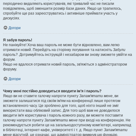
періодично видаляють користувачів, які тривалий час не писали
повідомлень, щоб зменшити розмір бази даних. Якщо це трапилось,
спробуйте ще раз зареєструватись і активніше приймати участь у
дискусіях.
Догори
Я забув пароль!
Не панікуйте! Хоча ваш пароль не може бути відновлено, вам легко
отримати новий. Перейдіть на сторінку логування та натисніть
Забули
пароль?
. Дотримуйтесь інструкцій і незабаром ви знову зможете увійти на
форум.
Якщо не вдалося отримати новий пароль, зв'яжіться з адміністратором
форуму.
Догори
Чому мені постійно доводиться вводити ім’я і пароль?
Якщо ви не ставите галочку напроти пункту
Запам'ятати мене
, ви
зможете залишатися під своїм ім'ям на конференції лише протягом
встановленого часу. Це зроблено для того, щоб ніхто інший не зміг
використати ваш обліковий запис. Для того щоб вам не доводилося
вводити ім'я користувача і пароль кожного разу, ви можете поставити
галочку напроти пункту
Запам'ятати мене
при вході на конференцію. Не
рекомендується робити це на загальнодоступному комп'ютері, наприклад
в бібліотеці, інтернет-кафе, університеті і т. д. Якщо пункт
Запам'ятати
мене
відсутній, це означає, що адміністратор вимкнув цю функцію.