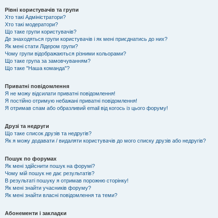
Рівні користувачів та групи
Хто такі Адміністратори?
Хто такі модератори?
Що таке групи користувачів?
Де знаходяться групи користувачів і як мені приєднатись до них?
Як мені стати Лідером групи?
Чому групи відображаються різними кольорами?
Що таке група за замовчуванням?
Що таке "Наша команда"?
Приватні повідомлення
Я не можу відсилати приватні повідомлення!
Я постійно отримую небажані приватні повідомлення!
Я отримав спам або образливий email від когось із цього форуму!
Друзі та недруги
Що таке список друзів та недругів?
Як я можу додавати / видаляти користувачів до мого списку друзів або недругів?
Пошук по форумах
Як мені здійснити пошук на форумі?
Чому мій пошук не дає результатів?
В результаті пошуку я отримав порожню сторінку!
Як мені знайти учасників форуму?
Як мені знайти власні повідомлення та теми?
Абонементи і закладки