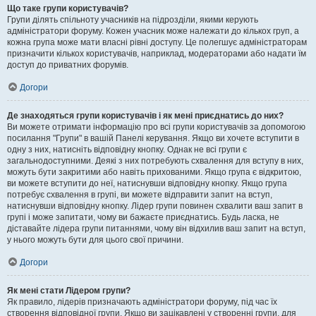
Що таке групи користувачів?
Групи ділять спільноту учасників на підрозділи, якими керують
адміністратори форуму. Кожен учасник може належати до кількох груп, а
кожна група може мати власні рівні доступу. Це полегшує адміністраторам
призначити кількох користувачів, наприклад, модераторами або надати їм
доступ до приватних форумів.
Догори
Де знаходяться групи користувачів і як мені приєднатись до них?
Ви можете отримати інформацію про всі групи користувачів за допомогою
посилання "Групи" в вашій Панелі керування. Якщо ви хочете вступити в
одну з них, натисніть відповідну кнопку. Однак не всі групи є
загальнодоступними. Деякі з них потребують схвалення для вступу в них,
можуть бути закритими або навіть прихованими. Якщо група є відкритою,
ви можете вступити до неї, натиснувши відповідну кнопку. Якщо група
потребує схвалення в групі, ви можете відправити запит на вступ,
натиснувши відповідну кнопку. Лідер групи повинен схвалити ваш запит в
групі і може запитати, чому ви бажаєте приєднатись. Будь ласка, не
діставайте лідера групи питаннями, чому він відхилив ваш запит на вступ,
у нього можуть бути для цього свої причини.
Догори
Як мені стати Лідером групи?
Як правило, лідерів призначають адміністратори форуму, під час їх
створення відповідної групи. Якщо ви зацікавлені у створенні групи, для