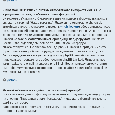
Догори
З ким мені зв'язатись з питань некоректного використання і / або
юридичних питань, пов'язаних з цим форумом?
Ви можете зв'язатися з будь-яким з адміністраторів форуму, вказаних в
списку на сторінці "Наша команда". Якщо ви не отримаєте відповіді,
зв'яжіться з власником домену (введіть
whois lookup
) або, у випадку, якщо
це безкоштовний сервіс (наприклад, chat.ru, Yahoo!, free.fr, f2s.com і т. п.), з
керівництвом або адміністратором цього сервера. Врахуйте, що phpBB
Limited
не має абсолютно ніякої юрисдикції над форумом
і не може
нести ніякої відповідальності за те, ким і як даний форум
використовується. Не звертайтесь до phpBB Limited з юридичних питань
(про припинення роботи форуму, відповідальності за нього і т. д.), які
безпосередньо не стосуються
до сайту phpBB.com або які частково
належать до програмного забезпечення phpBB Limited. Якщо ж ви все-
таки надішлете email на адресу phpBB Limited з приводу використання
цього форуму
третьою стороною
, то не чекайте детальної відповіді чи
будь-якої відповіді взагалі.
Догори
Як мені зв'язатися з адміністратором конференції?
Всі користувачі даного форуму можуть використовувати відповідну форму
на сторінці "Зв'язатися з адміністрацією", якщо дана функція включена
адміністратором.
Зареєстровані користувачі також можуть скористатися контактами на
сторінці "Наша команда".