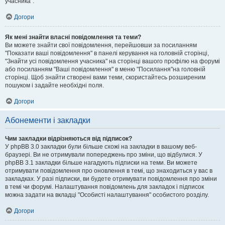
учасника".
Догори
Як мені знайти власні повідомлення та теми?
Ви можете знайти свої повідомлення, перейшовши за посиланням
"Показати ваші повідомлення" в панелі керування на головній сторінці,
"Знайти усі повідомлення учасника" на сторінці вашого профілю на форумі
або посиланням "Ваші повідомлення" в меню "Посилання"на головній
сторінці. Щоб знайти створені вами теми, скористайтесь розширеним
пошуком і задайте необхідні поля.
Догори
Абонементи і закладки
Чим закладки відрізняються від підписок?
У phpBB 3.0 закладки були більше схожі на закладки в вашому веб-
браузері. Ви не отримували попереджень про зміни, що відбулися. У
phpBB 3.1 закладки більше нагадують підписки на теми. Ви можете
отримувати повідомлення про оновлення в темі, що знаходиться у вас в
закладках. У разі підписки, ви будете отримувати повідомлення про зміни
в темі чи форумі. Налаштування повідомлень для закладок і підписок
можна задати на вкладці "Особисті налаштування" особистого розділу.
Догори