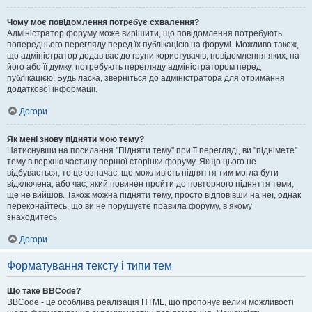
Чому моє повідомлення потребує схвалення?
Адміністратор форуму може вирішити, що повідомлення потребують
попереднього перегляду перед їх публікацією на форумі. Можливо також,
що адміністратор додав вас до групи користувачів, повідомлення яких, на
його або її думку, потребують перегляду адміністратором перед
публікацією. Будь ласка, зверніться до адміністратора для отримання
додаткової інформації.
Догори
Як мені знову підняти мою тему?
Натиснувши на посилання "Підняти тему" при її перегляді, ви "піднімете"
тему в верхню частину першої сторінки форуму. Якщо цього не
відбувається, то це означає, що можливість підняття тим могла бути
відключена, або час, який повинен пройти до повторного підняття теми,
ще не вийшов. Також можна підняти тему, просто відповівши на неї, однак
переконайтесь, що ви не порушуєте правила форуму, в якому
знаходитесь.
Догори
Форматування тексту і типи тем
Що таке BBCode?
BBCode - це особлива реалізація HTML, що пропонує великі можливості