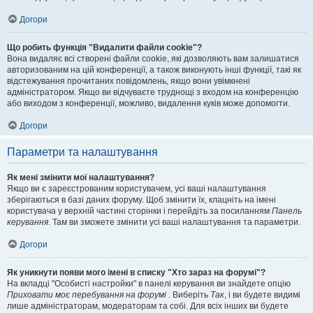
Догори
Що робить функція "Видалити файли cookie"?
Вона видаляє всі створені файли cookie, які дозволяють вам залишатися
авторизованим на цій конференції, а також виконують інші функції, такі як
відстежування прочитаних повідомлень, якщо вони увімкнені
адміністратором. Якщо ви відчуваєте труднощі з входом на конференцію
або виходом з конференції, можливо, видалення куків може допомогти.
Догори
Параметри та налаштування
Як мені змінити мої налаштування?
Якщо ви є зареєстрованим користувачем, усі ваші налаштування
зберігаються в базі даних форуму. Щоб змінити їх, клацніть на імені
користувача у верхній частині сторінки і перейдіть за посиланням
Панель
керування
. Там ви зможете змінити усі ваші налаштування та параметри.
Догори
Як уникнути появи мого імені в списку "Хто зараз на форумі"?
На вкладці "Особисті настройки" в панелі керування ви знайдете опцію
Приховати моє перебування на форумі
. Виберіть
Так
, і ви будете видимі
лише адміністраторам, модераторам та собі. Для всіх інших ви будете