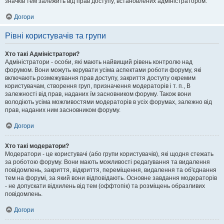
значків тем залежить від прав доступу, встановлених адміністратором.
Догори
Рівні користувачів та групи
Хто такі Адміністратори?
Адміністратори - особи, які мають найвищий рівень контролю над
форумом. Вони можуть керувати усіма аспектами роботи форуму, які
включають розмежування прав доступу, закриття доступу окремим
користувачам, створення груп, призначення модераторів і т. п., В
залежності від прав, наданих їм засновником форуму. Також вони
володіють усіма можливостями модераторів в усіх форумах, залежно від
прав, наданих ним засновником форуму.
Догори
Хто такі модератори?
Модератори - це користувачі (або групи користувачів), які щодня стежать
за роботою форуму. Вони мають можливості редагування та видалення
повідомлень, закриття, відкриття, переміщення, видалення та об'єднання
тем на форумі, за який вони відповідають. Основне завдання модераторів
- не допускати відхилень від тем (оффтопік) та розміщень образливих
повідомлень.
Догори