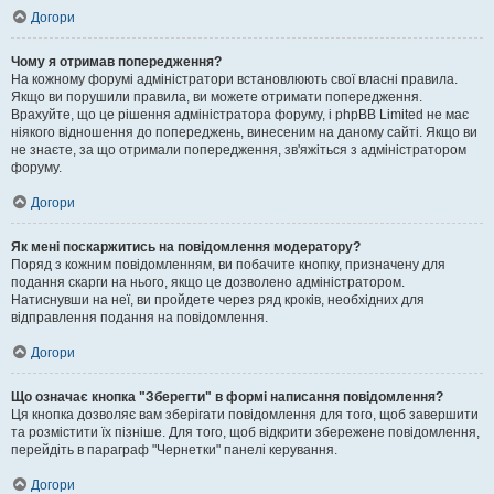
Догори
Чому я отримав попередження?
На кожному форумі адміністратори встановлюють свої власні правила.
Якщо ви порушили правила, ви можете отримати попередження.
Врахуйте, що це рішення адміністратора форуму, і phpBB Limited не має
ніякого відношення до попереджень, винесеним на даному сайті. Якщо ви
не знаєте, за що отримали попередження, зв'яжіться з адміністратором
форуму.
Догори
Як мені поскаржитись на повідомлення модератору?
Поряд з кожним повідомленням, ви побачите кнопку, призначену для
подання скарги на нього, якщо це дозволено адміністратором.
Натиснувши на неї, ви пройдете через ряд кроків, необхідних для
відправлення подання на повідомлення.
Догори
Що означає кнопка "Зберегти" в формі написання повідомлення?
Ця кнопка дозволяє вам зберігати повідомлення для того, щоб завершити
та розмістити їх пізніше. Для того, щоб відкрити збережене повідомлення,
перейдіть в параграф "Чернетки" панелі керування.
Догори