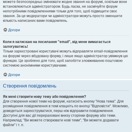
можете безпосередньо змінювати жодне звання на форумі, оскільки вони
встановлюються адміністратором. Будь ласка, не засмічуйте форум
непотрібними повідомленнями тільки для того, щоб підвищити своє
звання. За це модератори чи адміністратори можуть просто зменшити
кількість написаних вами повідомлень.
Догори
Коли я натискаю на посилання "email", від мене вимагається
залогуватись!
Тільки зареєстровані користувачі можуть відправляти email-повідомлення
на форумі через вбудовану форму, і лише якщо адміністратор увімкнув цю
функцію. Це зроблено для того, щоб запобігти зловживанню поштовою
системою анонімними користувачами.
Догори
Створення повідомлень
Як мені створити нову тему або повідомлення?
Для створення нової теми на форумі, натисніть кнопку "Нова тема". Для
розміщення повідомлення в темі клацніть по кнопці "Відповісти". Можливо,
доведеться зареєструватися, перш ніж відправити повідомлення.
Доступні для вас дії перераховані внизу сторінки форуму або теми.
Наприклад: "Ви можете створювати нові теми", "Ви можете додавати
файли" і т. п.