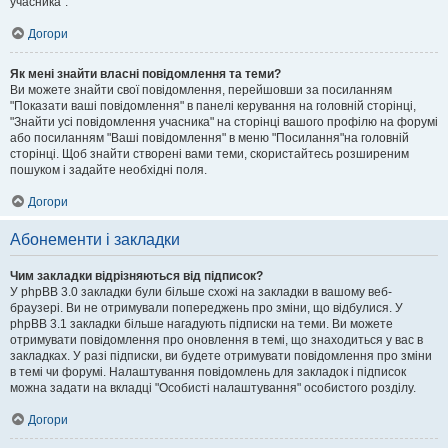
учасника".
Догори
Як мені знайти власні повідомлення та теми?
Ви можете знайти свої повідомлення, перейшовши за посиланням
"Показати ваші повідомлення" в панелі керування на головній сторінці,
"Знайти усі повідомлення учасника" на сторінці вашого профілю на форумі
або посиланням "Ваші повідомлення" в меню "Посилання"на головній
сторінці. Щоб знайти створені вами теми, скористайтесь розширеним
пошуком і задайте необхідні поля.
Догори
Абонементи і закладки
Чим закладки відрізняються від підписок?
У phpBB 3.0 закладки були більше схожі на закладки в вашому веб-
браузері. Ви не отримували попереджень про зміни, що відбулися. У
phpBB 3.1 закладки більше нагадують підписки на теми. Ви можете
отримувати повідомлення про оновлення в темі, що знаходиться у вас в
закладках. У разі підписки, ви будете отримувати повідомлення про зміни
в темі чи форумі. Налаштування повідомлень для закладок і підписок
можна задати на вкладці "Особисті налаштування" особистого розділу.
Догори