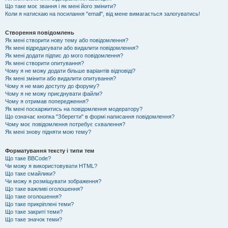
Що таке моє звання і як мені його змінити?
Коли я натискаю на посилання "email", від мене вимагається залогуватись!
Створення повідомлень
Як мені створити нову тему або повідомлення?
Як мені відредагувати або видалити повідомлення?
Як мені додати підпис до мого повідомлення?
Як мені створити опитування?
Чому я не можу додати більше варіантів відповіді?
Як мені змінити або видалити опитування?
Чому я не маю доступу до форуму?
Чому я не можу приєднувати файли?
Чому я отримав попередження?
Як мені поскаржитись на повідомлення модератору?
Що означає кнопка "Зберегти" в формі написання повідомлення?
Чому моє повідомлення потребує схвалення?
Як мені знову підняти мою тему?
Форматування тексту і типи тем
Що таке BBCode?
Чи можу я використовувати HTML?
Що таке смайлики?
Чи можу я розміщувати зображення?
Що таке важливі оголошення?
Що таке оголошення?
Що таке прикріплені теми?
Що таке закриті теми?
Що таке значок теми?