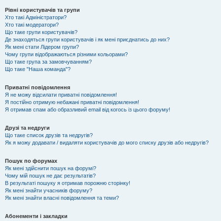
Рівні користувачів та групи
Хто такі Адміністратори?
Хто такі модератори?
Що таке групи користувачів?
Де знаходяться групи користувачів і як мені приєднатись до них?
Як мені стати Лідером групи?
Чому групи відображаються різними кольорами?
Що таке група за замовчуванням?
Що таке "Наша команда"?
Приватні повідомлення
Я не можу відсилати приватні повідомлення!
Я постійно отримую небажані приватні повідомлення!
Я отримав спам або образливий email від когось із цього форуму!
Друзі та недруги
Що таке список друзів та недругів?
Як я можу додавати / видаляти користувачів до мого списку друзів або недругів?
Пошук по форумах
Як мені здійснити пошук на форумі?
Чому мій пошук не дає результатів?
В результаті пошуку я отримав порожню сторінку!
Як мені знайти учасників форуму?
Як мені знайти власні повідомлення та теми?
Абонементи і закладки