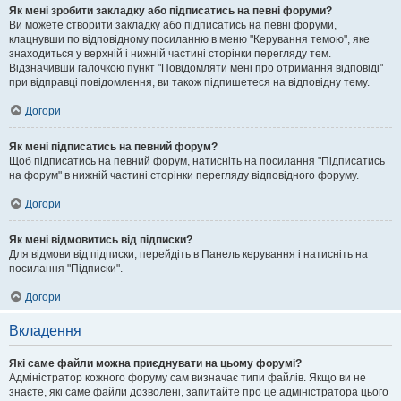
Як мені зробити закладку або підписатись на певні форуми?
Ви можете створити закладку або підписатись на певні форуми,
клацнувши по відповідному посиланню в меню "Керування темою", яке
знаходиться у верхній і нижній частині сторінки перегляду тем.
Відзначивши галочкою пункт "Повідомляти мені про отримання відповіді"
при відправці повідомлення, ви також підпишетеся на відповідну тему.
Догори
Як мені підписатись на певний форум?
Щоб підписатись на певний форум, натисніть на посилання "Підписатись
на форум" в нижній частині сторінки перегляду відповідного форуму.
Догори
Як мені відмовитись від підписки?
Для відмови від підписки, перейдіть в Панель керування і натисніть на
посилання "Підписки".
Догори
Вкладення
Які саме файли можна приєднувати на цьому форумі?
Адміністратор кожного форуму сам визначає типи файлів. Якщо ви не
знаєте, які саме файли дозволені, запитайте про це адміністратора цього