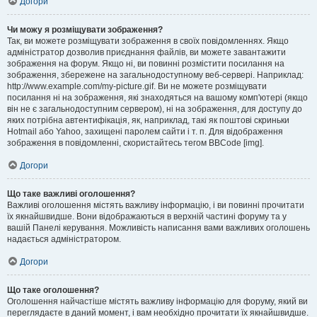
Догори
Чи можу я розміщувати зображення?
Так, ви можете розміщувати зображення в своїх повідомленнях. Якщо
адміністратор дозволив приєднання файлів, ви можете завантажити
зображення на форум. Якщо ні, ви повинні розмістити посилання на
зображення, збережене на загальнодоступному веб-сервері. Наприклад:
http://www.example.com/my-picture.gif. Ви не можете розміщувати
посилання ні на зображення, які знаходяться на вашому комп'ютері (якщо
він не є загальнодоступним сервером), ні на зображення, для доступу до
яких потрібна автентифікація, як, наприклад, такі як поштові скриньки
Hotmail або Yahoo, захищені паролем сайти і т. п. Для відображення
зображення в повідомленні, скористайтесь тегом BBCode [img].
Догори
Що таке важливі оголошення?
Важливі оголошення містять важливу інформацію, і ви повинні прочитати
їх якнайшвидше. Вони відображаються в верхній частині форуму та у
вашій Панелі керування. Можливість написання вами важливих оголошень
надається адміністратором.
Догори
Що таке оголошення?
Оголошення найчастіше містять важливу інформацію для форуму, який ви
переглядаєте в даний момент, і вам необхідно прочитати їх якнайшвидше.