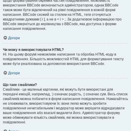
щодо форматування окремих частин повідомлення. Можливість
використання BBCode визначається адміністратором, однак BBCode
також може бути відключений на рівні повідомлення в кожній формі
написання. BBCode схожий за стилем на HTML, теги оточуються
квадратними дужками [ і ], а не в < і > ;. За додатковою інформацією про
BBCode зверніться до керівництва з BBCode, яка доступна з форми
написання повідомлення.
Догори
Чи можу я використовувати HTML?
Ні. На цьому форумі неможливе написання та обробка HTML-коду в
повідомленнях. Більшість можливостей HTML для форматування тексту
може бути реалізована за допомогою використання BBCode.
Догори
Що таке смайлики?
Смайлики - це маленькі картинки, які можуть бути використані для
передачі емоцій, наприклад, :) означає радість, :( означає сум. Весь список
смайликів можна побачити в формі написання повідомлення. Намагайтесь
не зловживати, використовуючи їх: вони легко можуть зробити
повідомлення нечитабельним і модератор може вирішити відредагувати
ваше повідомлення або взагалі видалити його. Адміністратор форуму
може обмежувати кількість смайликів, які можна використовувати в
повідомленні.