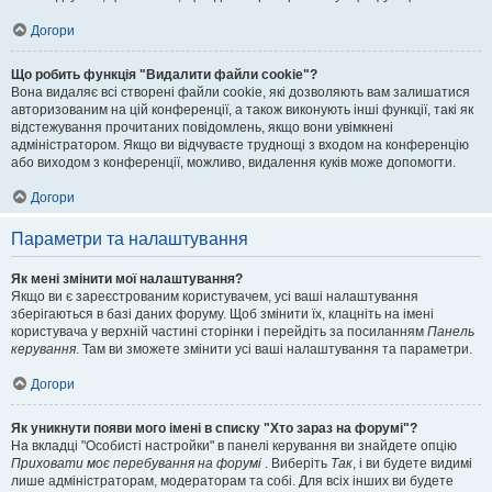
Догори
Що робить функція "Видалити файли cookie"?
Вона видаляє всі створені файли cookie, які дозволяють вам залишатися
авторизованим на цій конференції, а також виконують інші функції, такі як
відстежування прочитаних повідомлень, якщо вони увімкнені
адміністратором. Якщо ви відчуваєте труднощі з входом на конференцію
або виходом з конференції, можливо, видалення куків може допомогти.
Догори
Параметри та налаштування
Як мені змінити мої налаштування?
Якщо ви є зареєстрованим користувачем, усі ваші налаштування
зберігаються в базі даних форуму. Щоб змінити їх, клацніть на імені
користувача у верхній частині сторінки і перейдіть за посиланням
Панель
керування
. Там ви зможете змінити усі ваші налаштування та параметри.
Догори
Як уникнути появи мого імені в списку "Хто зараз на форумі"?
На вкладці "Особисті настройки" в панелі керування ви знайдете опцію
Приховати моє перебування на форумі
. Виберіть
Так
, і ви будете видимі
лише адміністраторам, модераторам та собі. Для всіх інших ви будете