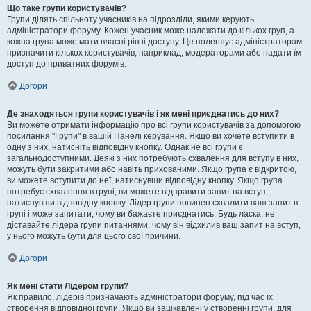
Що таке групи користувачів?
Групи ділять спільноту учасників на підрозділи, якими керують
адміністратори форуму. Кожен учасник може належати до кількох груп, а
кожна група може мати власні рівні доступу. Це полегшує адміністраторам
призначити кількох користувачів, наприклад, модераторами або надати їм
доступ до приватних форумів.
Догори
Де знаходяться групи користувачів і як мені приєднатись до них?
Ви можете отримати інформацію про всі групи користувачів за допомогою
посилання "Групи" в вашій Панелі керування. Якщо ви хочете вступити в
одну з них, натисніть відповідну кнопку. Однак не всі групи є
загальнодоступними. Деякі з них потребують схвалення для вступу в них,
можуть бути закритими або навіть прихованими. Якщо група є відкритою,
ви можете вступити до неї, натиснувши відповідну кнопку. Якщо група
потребує схвалення в групі, ви можете відправити запит на вступ,
натиснувши відповідну кнопку. Лідер групи повинен схвалити ваш запит в
групі і може запитати, чому ви бажаєте приєднатись. Будь ласка, не
діставайте лідера групи питаннями, чому він відхилив ваш запит на вступ,
у нього можуть бути для цього свої причини.
Догори
Як мені стати Лідером групи?
Як правило, лідерів призначають адміністратори форуму, під час їх
створення відповідної групи. Якщо ви зацікавлені у створенні групи, для