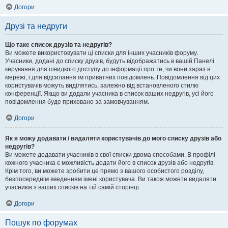
Догори
Друзі та недруги
Що таке список друзів та недругів?
Ви можете використовувати ці списки для інших учасників форуму.
Учасники, додані до списку друзів, будуть відображатись в вашій Панелі
керування для швидкого доступу до інформації про те, чи вони зараз в
мережі, і для відсилання їм приватних повідомлень. Повідомлення від цих
користувачів можуть виділятись, залежно від встановленого стилю
конференції. Якщо ви додали учасника в список ваших недругів, усі його
повідомлення буде приховано за замовчуванням.
Догори
Як я можу додавати / видаляти користувачів до мого списку друзів або
недругів?
Ви можете додавати учасників в свої списки двома способами. В профілі
кожного учасника є можливість додати його в список друзів або недругів.
Крім того, ви можете зробити це прямо з вашого особистого розділу,
безпосереднім введенням імені користувача. Ви також можете видаляти
учасників з ваших списків на тій самій сторінці.
Догори
Пошук по форумах