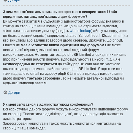
Догори
З ким мені зв'язатись з питань некоректного використання і / або
юридичних питань, пов'язаних з цим форумом?
Ви можете зв'язатися з будь-яким з адміністраторів форуму, вказаних в
списку на сторінці "Наша команда". Якщо ви не отримаєте відповіді,
зв'яжіться з власником домену (введіть
whois lookup
) або, у випадку, якщо
це безкоштовний сервіс (наприклад, chat.ru, Yahoo!, free.fr, f2s.com і т. п.), з
керівництвом або адміністратором цього сервера. Врахуйте, що phpBB
Limited
не має абсолютно ніякої юрисдикції над форумом
і не може
нести ніякої відповідальності за те, ким і як даний форум
використовується. Не звертайтесь до phpBB Limited з юридичних питань
(про припинення роботи форуму, відповідальності за нього і т. д.), які
безпосередньо не стосуються
до сайту phpBB.com або які частково
належать до програмного забезпечення phpBB Limited. Якщо ж ви все-
таки надішлете email на адресу phpBB Limited з приводу використання
цього форуму
третьою стороною
, то не чекайте детальної відповіді чи
будь-якої відповіді взагалі.
Догори
Як мені зв'язатися з адміністратором конференції?
Всі користувачі даного форуму можуть використовувати відповідну форму
на сторінці "Зв'язатися з адміністрацією", якщо дана функція включена
адміністратором.
Зареєстровані користувачі також можуть скористатися контактами на
сторінці "Наша команда".