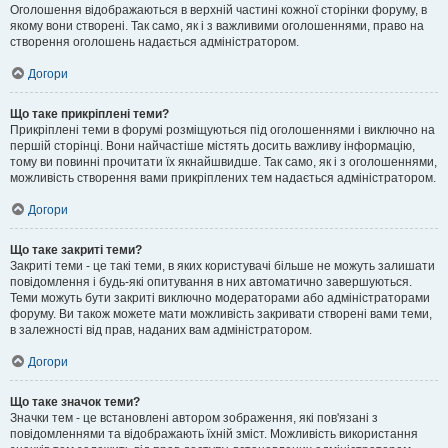
Оголошення відображаються в верхній частині кожної сторінки форуму, в
якому вони створені. Так само, як і з важливими оголошеннями, право на
створення оголошень надається адміністратором.
Догори
Що таке прикріплені теми?
Прикріплені теми в форумі розміщуються під оголошеннями і виключно на
першій сторінці. Вони найчастіше містять досить важливу інформацію,
тому ви повинні прочитати їх якнайшвидше. Так само, як і з оголошеннями,
можливість створення вами прикріплених тем надається адміністратором.
Догори
Що таке закриті теми?
Закриті теми - це такі теми, в яких користувачі більше не можуть залишати
повідомлення і будь-які опитування в них автоматично завершуються.
Теми можуть бути закриті виключно модераторами або адміністраторами
форуму. Ви також можете мати можливість закривати створені вами теми,
в залежності від прав, наданих вам адміністратором.
Догори
Що таке значок теми?
Значки тем - це встановлені автором зображення, які пов'язані з
повідомленнями та відображають їхній зміст. Можливість використання