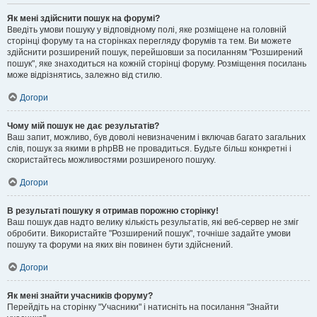
Як мені здійснити пошук на форумі?
Введіть умови пошуку у відповідному полі, яке розміщене на головній
сторінці форуму та на сторінках перегляду форумів та тем. Ви можете
здійснити розширений пошук, перейшовши за посиланням "Розширений
пошук", яке знаходиться на кожній сторінці форуму. Розміщення посилань
може відрізнятись, залежно від стилю.
Догори
Чому мій пошук не дає результатів?
Ваш запит, можливо, був доволі невизначеним і включав багато загальних
слів, пошук за якими в phpBB не провадиться. Будьте більш конкретні і
скористайтесь можливостями розширеного пошуку.
Догори
В результаті пошуку я отримав порожню сторінку!
Ваш пошук дав надто велику кількість результатів, які веб-сервер не зміг
обробити. Використайте "Розширений пошук", точніше задайте умови
пошуку та форуми на яких він повинен бути здійснений.
Догори
Як мені знайти учасників форуму?
Перейдіть на сторінку "Учасники" і натисніть на посилання "Знайти