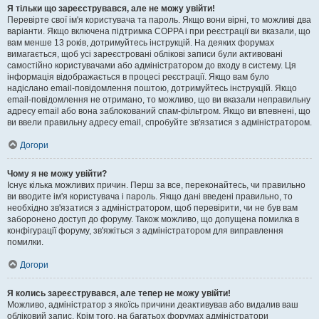
Я тільки що зареєструвався, але не можу увійти!
Перевірте свої ім'я користувача та пароль. Якщо вони вірні, то можливі два
варіанти. Якщо включена підтримка COPPA і при реєстрації ви вказали, що
вам менше 13 років, дотримуйтесь інструкцій. На деяких форумах
вимагається, щоб усі зареєстровані облікові записи були активовані
самостійно користувачами або адміністратором до входу в систему. Ця
інформація відображається в процесі реєстрації. Якщо вам було
надіслано email-повідомлення поштою, дотримуйтесь інструкцій. Якщо
email-повідомлення не отримано, то можливо, що ви вказали неправильну
адресу email або вона заблокований спам-фільтром. Якщо ви впевнені, що
ви ввели правильну адресу email, спробуйте зв'язатися з адміністратором.
Догори
Чому я не можу увійти?
Існує кілька можливих причин. Перш за все, переконайтесь, чи правильно
ви вводите ім'я користувача і пароль. Якщо дані введені правильно, то
необхідно зв'язатися з адміністратором, щоб перевірити, чи не був вам
заборонено доступ до форуму. Також можливо, що допущена помилка в
конфігурації форуму, зв'яжіться з адміністратором для виправлення
помилки.
Догори
Я колись зареєструвався, але тепер не можу увійти!
Можливо, адміністратор з якоїсь причини деактивував або видалив ваш
обліковий запис. Крім того, на багатьох форумах адміністратори