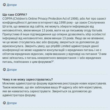
Догори
Що таке COPPA?
COPPA (Children's Online Privacy Protection Act of 1998), або Акт про захист
конфіденційності дитини в інтернеті від 1998 року - це закон Сполучених
Штатів, що вимагає від сайтів, які можуть збирати інформацію від
неповнолітніх, віком менше 13 років, мати на це письмову згоду батьків.
Припустимо й інше підтвердження що опікуни дозволяють збір особистої
інформації від неповнолітніх, віком менше 13 років. Якщо ви не впевнені,
чи це може стосуватись вас або форуму, зверніться за допомогою до
юрисконсульта. Зверніть увагу, що phpBB Limited адміністрація даної
конференції не може надавати консультацій з юридичних питань і не є
об'єктом юридичних відносин, окрім вказаних у відповіді на питання "З ким
мені зв'язатись з питань некоректного використання і / або юридичних
питань, пов'язаних з цим форумом?".
Догори
Чому я не можу зареєструватись?
Можливо адміністратор форуму відключив реєстрацію нових користувачів.
Також можливо, що він заблокував вашу IP-адресу або ім'я користувача,
яке ви намагаєтесь зареєструвати. Зверніться за допомогою до
адміністратора форуму.
Догори