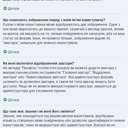
Догори
Що означають зображення поряд з моїм ім'ям користувача?
Разом з ім'ям користувача може відображатись два зображення. Одне з
них може відноситись до вашого звання, зазвичай у вигляді зірочок, блоків
чи крапок, які вказують на те, скільки повідомлень ви написали, або на ваш
статус на форумі. Інше, як правило більше, зображення відомо як
"аватара", унікальне для кожного користувача.
Догори
Як мені включити відображення аватари?
На вкладці "Профіль" особистого розділу ви можете додати аватару з
використанням різних інструментів: "Галерея аватар", "Віддалена
аватара" або "Завантажувана аватара". Від адміністратора форуму
залежить чи дозволені аватари, а також які типи аватар можуть бути
доступні. Якщо ви не можете використовувати аватари, зверніться до
адміністратора для з'ясування причин.
Догори
Що таке моє звання і як мені його змінити?
Звання, яке знаходиться під вашим іменем користувача, відображає
кількість створених вами повідомлень або дозволяє ідентифікувати певних
користувачів, таких як модератори або адміністратори. Взагалі ви не