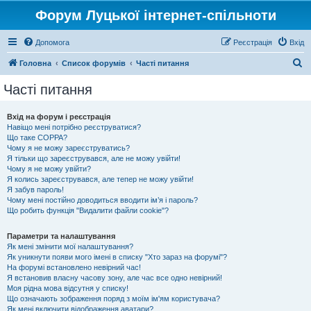
Форум Луцької інтернет-спільноти
Допомога
Реєстрація
Вхід
П
Головна
Список форумів
Часті питання
о
Часті питання
ш
у
Вхід на форум і реєстрація
Навіщо мені потрібно реєструватися?
к
Що таке COPPA?
Чому я не можу зареєструватись?
Я тільки що зареєструвався, але не можу увійти!
Чому я не можу увійти?
Я колись зареєструвався, але тепер не можу увійти!
Я забув пароль!
Чому мені постійно доводиться вводити ім’я і пароль?
Що робить функція "Видалити файли cookie"?
Параметри та налаштування
Як мені змінити мої налаштування?
Як уникнути появи мого імені в списку "Хто зараз на форумі"?
На форумі встановлено невірний час!
Я встановив власну часову зону, але час все одно невірний!
Моя рідна мова відсутня у списку!
Що означають зображення поряд з моїм ім'ям користувача?
Як мені включити відображення аватари?