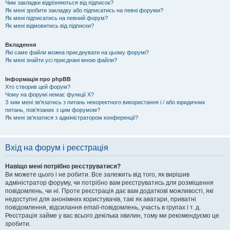
Чим закладки відрізняються від підписок?
Як мені зробити закладку або підписатись на певні форуми?
Як мені підписатись на певний форум?
Як мені відмовитись від підписки?
Вкладення
Які саме файли можна приєднувати на цьому форумі?
Як мені знайти усі приєднані мною файли?
Інформація про phpBB
Хто створив цей форум?
Чому на форумі немає функції X?
З ким мені зв'язатись з питань некоректного використання і / або юридичних
питань, пов'язаних з цим форумом?
Як мені зв'язатися з адміністратором конференції?
Вхід на форум і реєстрація
Навіщо мені потрібно реєструватися?
Ви можете цього і не робити. Все залежить від того, як вирішив
адміністратор форуму, чи потрібно вам реєструватись для розміщення
повідомлень, чи ні. Проте реєстрація дає вам додаткові можливості, які
недоступні для анонімних користувачів, такі як аватари, приватні
повідомлення, відсилання email-повідомлень, участь в групах і т. д.
Реєстрація займе у вас всього декілька хвилин, тому ми рекомендуємо це
зробити.