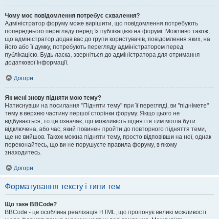
Чому моє повідомлення потребує схвалення?
Адміністратор форуму може вирішити, що повідомлення потребують
попереднього перегляду перед їх публікацією на форумі. Можливо також,
що адміністратор додав вас до групи користувачів, повідомлення яких, на
його або її думку, потребують перегляду адміністратором перед
публікацією. Будь ласка, зверніться до адміністратора для отримання
додаткової інформації.
Догори
Як мені знову підняти мою тему?
Натиснувши на посилання "Підняти тему" при її перегляді, ви "піднімете"
тему в верхню частину першої сторінки форуму. Якщо цього не
відбувається, то це означає, що можливість підняття тим могла бути
відключена, або час, який повинен пройти до повторного підняття теми,
ще не вийшов. Також можна підняти тему, просто відповівши на неї, однак
переконайтесь, що ви не порушуєте правила форуму, в якому
знаходитесь.
Догори
Форматування тексту і типи тем
Що таке BBCode?
BBCode - це особлива реалізація HTML, що пропонує великі можливості