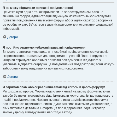
Я не можу відсилати приватні повідомлення!
Це може бути одна з трьох причин: ви не зареєструвались і / або не
ввійшли на форум, адміністрація відімкнула можливість використовувати
приватні повідомлення на всьому форумі або ж адміністратор заборонив
це особисто вам. Зв'яжіться з адміністратором для отримання додаткової
інформації.
Догори
Я постійно отримую небажані приватні повідомлення!
Ви можете автоматично видаляти особисті повідомлення користувачів,
скориставшись правилами для повідомлень у вашій Панелі керування.
Якщо ви отримуєте образливі приватні повідомлення від одного з
учасників, відправте скаргу на це повідомлення модераторам; вони можуть
заборонити йому надсилання приватних повідомлень.
Догори
Я отримав спам або образливий email від когось із цього форуму!
Ми шкодуємо про це. Форма надсилання email на цьому форумі включає
засоби безпеки і можливість відслідковувати користувачів, що надсилають
подібні повідомлення. Надішліть email-листа адміністратору форуму з
повною копією отриманого листа. Дуже важливо включити усі заголовки, в
яких міститься детальна інформація про відправника. Адміністратор
зможе у цьому випадку вжити необхідні заходи.