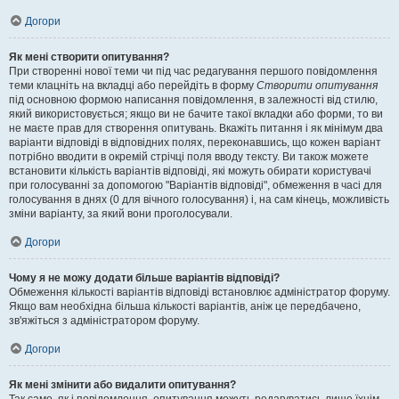
Догори
Як мені створити опитування?
При створенні нової теми чи під час редагування першого повідомлення
теми клацніть на вкладці або перейдіть в форму
Створити опитування
під основною формою написання повідомлення, в залежності від стилю,
який використовується; якщо ви не бачите такої вкладки або форми, то ви
не маєте прав для створення опитувань. Вкажіть питання і як мінімум два
варіанти відповіді в відповідних полях, переконавшись, що кожен варіант
потрібно вводити в окремій стрічці поля вводу тексту. Ви також можете
встановити кількість варіантів відповіді, які можуть обирати користувачі
при голосуванні за допомогою "Варіантів відповіді", обмеження в часі для
голосування в днях (0 для вічного голосування) і, на сам кінець, можливість
зміни варіанту, за який вони проголосували.
Догори
Чому я не можу додати більше варіантів відповіді?
Обмеження кількості варіантів відповіді встановлює адміністратор форуму.
Якщо вам необхідна більша кількості варіантів, аніж це передбачено,
зв'яжіться з адміністратором форуму.
Догори
Як мені змінити або видалити опитування?