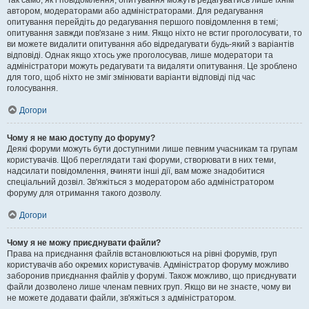
Так само, як і повідомлення, опитування можуть редагуватись лише їхнім
автором, модераторами або адміністраторами. Для редагування
опитування перейдіть до редагування першого повідомлення в темі;
опитування завжди пов'язане з ним. Якщо ніхто не встиг проголосувати, то
ви можете видалити опитування або відредагувати будь-який з варіантів
відповіді. Однак якщо хтось уже проголосував, лише модератори та
адміністратори можуть редагувати та видаляти опитування. Це зроблено
для того, щоб ніхто не зміг змінювати варіанти відповіді під час
голосування.
Догори
Чому я не маю доступу до форуму?
Деякі форуми можуть бути доступними лише певним учасникам та групам
користувачів. Щоб переглядати такі форуми, створювати в них теми,
надсилати повідомлення, вчиняти інші дії, вам може знадобитися
спеціальний дозвіл. Зв'яжіться з модератором або адміністратором
форуму для отримання такого дозволу.
Догори
Чому я не можу приєднувати файли?
Права на приєднання файлів встановлюються на рівні форумів, груп
користувачів або окремих користувачів. Адміністратор форуму можливо
заборонив приєднання файлів у форумі. Також можливо, що приєднувати
файли дозволено лише членам певних груп. Якщо ви не знаєте, чому ви
не можете додавати файли, зв'яжіться з адміністратором.