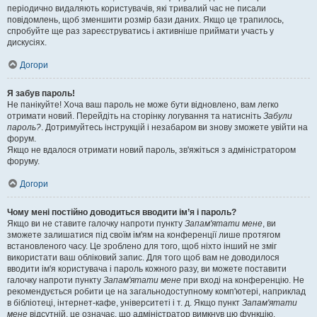
періодично видаляють користувачів, які тривалий час не писали
повідомлень, щоб зменшити розмір бази даних. Якщо це трапилось,
спробуйте ще раз зареєструватись і активніше приймати участь у
дискусіях.
Догори
Я забув пароль!
Не панікуйте! Хоча ваш пароль не може бути відновлено, вам легко
отримати новий. Перейдіть на сторінку логування та натисніть
Забули
пароль?
. Дотримуйтесь інструкцій і незабаром ви знову зможете увійти на
форум.
Якщо не вдалося отримати новий пароль, зв'яжіться з адміністратором
форуму.
Догори
Чому мені постійно доводиться вводити ім’я і пароль?
Якщо ви не ставите галочку напроти пункту
Запам'ятати мене
, ви
зможете залишатися під своїм ім'ям на конференції лише протягом
встановленого часу. Це зроблено для того, щоб ніхто інший не зміг
використати ваш обліковий запис. Для того щоб вам не доводилося
вводити ім'я користувача і пароль кожного разу, ви можете поставити
галочку напроти пункту
Запам'ятати мене
при вході на конференцію. Не
рекомендується робити це на загальнодоступному комп'ютері, наприклад
в бібліотеці, інтернет-кафе, університеті і т. д. Якщо пункт
Запам'ятати
мене
відсутній, це означає, що адміністратор вимкнув цю функцію.