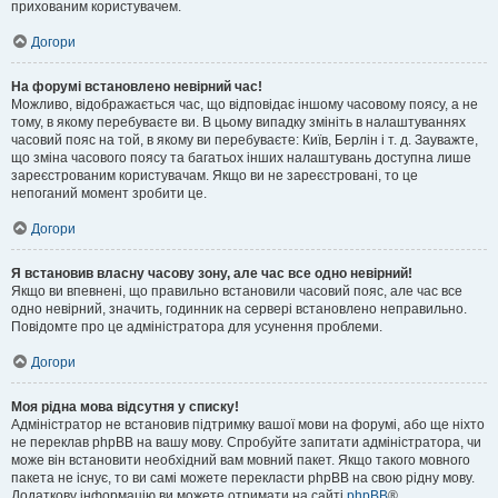
прихованим користувачем.
Догори
На форумі встановлено невірний час!
Можливо, відображається час, що відповідає іншому часовому поясу, а не
тому, в якому перебуваєте ви. В цьому випадку змініть в налаштуваннях
часовий пояс на той, в якому ви перебуваєте: Київ, Берлін і т. д. Зауважте,
що зміна часового поясу та багатьох інших налаштувань доступна лише
зареєстрованим користувачам. Якщо ви не зареєстровані, то це
непоганий момент зробити це.
Догори
Я встановив власну часову зону, але час все одно невірний!
Якщо ви впевнені, що правильно встановили часовий пояс, але час все
одно невірний, значить, годинник на сервері встановлено неправильно.
Повідомте про це адміністратора для усунення проблеми.
Догори
Моя рідна мова відсутня у списку!
Адміністратор не встановив підтримку вашої мови на форумі, або ще ніхто
не переклав phpBB на вашу мову. Спробуйте запитати адміністратора, чи
може він встановити необхідний вам мовний пакет. Якщо такого мовного
пакета не існує, то ви самі можете перекласти phpBB на свою рідну мову.
Додаткову інформацію ви можете отримати на сайті
phpBB
®.