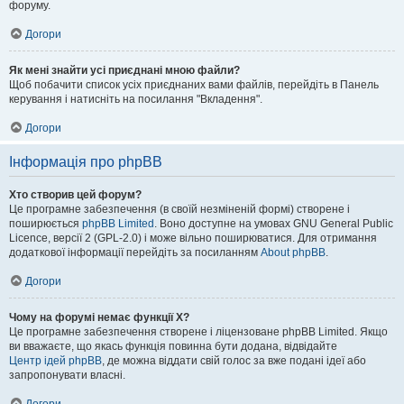
форуму.
Догори
Як мені знайти усі приєднані мною файли?
Щоб побачити список усіх приєднаних вами файлів, перейдіть в Панель
керування і натисніть на посилання "Вкладення".
Догори
Інформація про phpBB
Хто створив цей форум?
Це програмне забезпечення (в своїй незміненій формі) створене і
поширюється
phpBB Limited
. Воно доступне на умовах GNU General Public
Licence, версії 2 (GPL-2.0) і може вільно поширюватися. Для отримання
додаткової інформації перейдіть за посиланням
About phpBB
.
Догори
Чому на форумі немає функції X?
Це програмне забезпечення створене і ліцензоване phpBB Limited. Якщо
ви вважаєте, що якась функція повинна бути додана, відвідайте
Центр ідей phpBB
, де можна віддати свій голос за вже подані ідеї або
запропонувати власні.