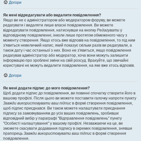
Догори
Як мені відредагувати або видалити повідомлення?
Якщо ви не є адміністратором або модератором форуму, ви можете
редагувати і видаляти лише власні повідомлення. Ви можете
відредагувати повідомлення, натиснувши на кнопку
Редагувати
у
відповідному повідомленні, інколи лише протягом обмеженого часу з
моменту створення. Якщо хтось вже відповів на повідомлення, то під ним
з'явиться невеличкий напис, який показує скільки разів ви редагували, а
також дату і час останньої з них. Воно не з'явиться, якщо повідомлення
редагував адміністратор або модератор, хоча вони можуть залишити
інформацію про зроблені зміни на свій розсуд. Врахуйте, що звичайні
користувачі не можуть видалити повідомлення, на яке вже хтось відповів.
Догори
Як мені додати підпис до мого повідомлення?
Щоб додати підпис до повідомлення, ви повинні спочатку створити його в
вашому профілі. Після цього ви можете поставити галочку напроти пункту
Завжди використовувати ваш підпис
в формі створення повідомлення,
щоб підпис приєднався. Ви також можете налаштувати приєднання
підпису за замовчуванням до усіх ваших повідомлень, зробивши
відповідний вибір у параграфі "Відправлення повідомлень" пункту
"Особисті налаштування" у вашому профілі. Незважаючи на це, ви
зможете скасувати додавання підпису в окремих повідомлення, знявши
прапорець
Завжди використовувати ваш підпис
в формі створення
повідомлення.